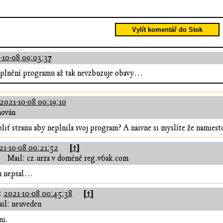
Vylít komentář do Stok
-10-08 09:03:37
nesplnění programu až tak nevzbuzuje obavy…
2021-10-08 00:19:10
hován
liť stranu aby neplnila svoj program? A naivne si myslíte že namies
[↑]
21-10-08 00:21:52
Mail: cz.urza v doméně reg.v6ak.com
am nepsal…
[↑]
:
2021-10-08 00:45:38
il: neuveden
ni.