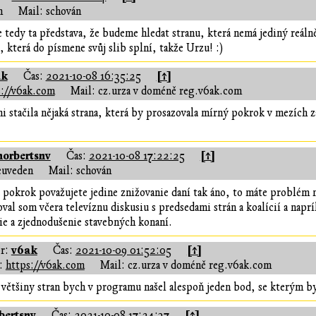
n
Mail: schován
 tedy ta představa, že budeme hledat stranu, která nemá jediný reálně
u, která do písmene svůj slib splní, takže Urzu! :)
ak
[↑]
Čas:
2021-10-08 16:35:25
s://v6ak.com
Mail: cz.urza v doméně reg.v6ak.com
i stačila nějaká strana, která by prosazovala mírný pokrok v mezích z
norbertsnv
[↑]
Čas:
2021-10-08 17:22:25
euveden
Mail: schován
a pokrok považujete jedine znižovanie daní tak áno, to máte problém 
val som včera televíznu diskusiu s predsedami strán a koalícií a naprí
ie a zjednodušenie stavebných konaní.
v6ak
[↑]
r:
Čas:
2021-10-09 01:52:05
:
https://v6ak.com
Mail: cz.urza v doméně reg.v6ak.com
 většiny stran bych v programu našel alespoň jeden bod, se kterým 
bertsnv
[↑]
Čas:
2021-10-08 17:24:37