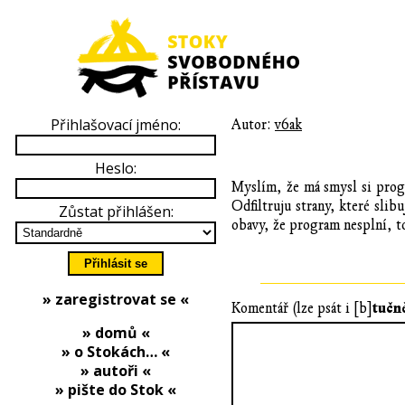
Přihlašovací jméno:
Autor:
v6ak
Heslo:
Myslím, že má smysl si progr
Odfiltruju strany, které slib
Zůstat přihlášen:
obavy, že program nesplní, to 
» zaregistrovat se «
tučn
Komentář (lze psát i [b]
» domů «
» o Stokách… «
» autoři «
» pište do Stok «