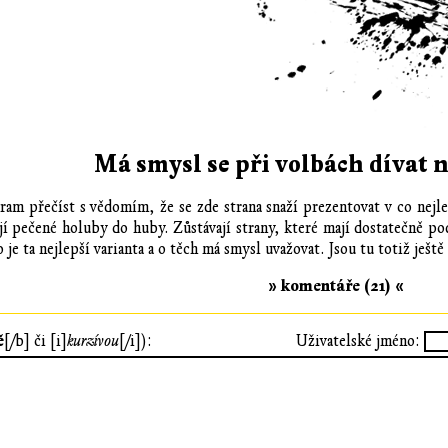
Má smysl se při volbách dívat
am přečíst s vědomím, že se zde strana snaží prezentovat v co nejle
ují pečené holuby do huby. Zůstávají strany, které mají dostatečně p
je ta nejlepší varianta a o těch má smysl uvažovat. Jsou tu totiž ješt
» komentáře (21) «
ě
[/b] či [i]
kurzívou
[/i]):
Uživatelské jméno: