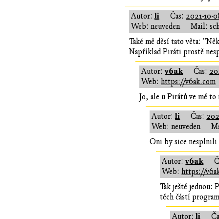
li
Autor:
Čas:
2021-10-0
Web: neuveden
Mail: sc
Také mě děsí tato věta: "Něk
Například Piráti prostě nesp
v6ak
Autor:
Čas:
20
Web:
https://v6ak.com
Jo, ale u Pirátů ve mě 
li
Autor:
Čas:
202
Web: neuveden
Ma
Oni by sice nesplnili 
v6ak
Autor:
Č
Web:
https://v6
Tak ještě jednou: 
těch částí program
li
Autor:
Č