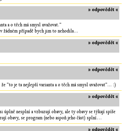
» odpovědět «
anta a o těch má smysl uvažovat."
e v žádném případě bych jim to nehodila...
» odpovědět «
» odpovědět «
že "to je ta nejlepší varianta a o těch má smysl uvažovat"... :)
» odpovědět «
i úplně nesplní a vzbuzují obavy, ale ty obavy se týkají spíše
uzují obavy, se program (nebo aspoň jeho část) splní…
» odpovědět «