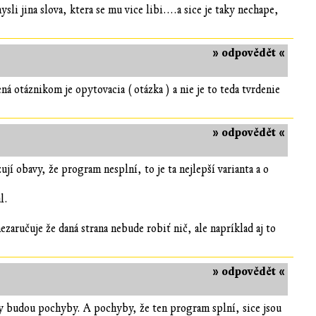
i jina slova, ktera se mu vice libi....a sice je taky nechape,
» odpovědět «
ná otáznikom je opytovacia ( otázka ) a nie je to teda tvrdenie
» odpovědět «
jí obavy, že program nesplní, to je ta nejlepší varianta a o
l.
zaručuje že daná strana nebude robiť nič, ale napríklad aj to
» odpovědět «
ždy budou pochyby. A pochyby, že ten program splní, sice jsou