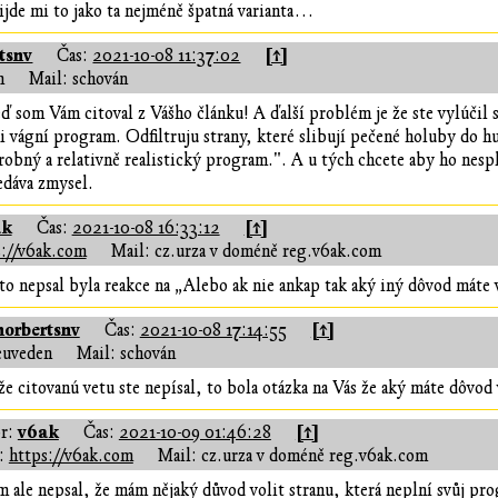
ijde mi to jako ta nejméně špatná varianta…
tsnv
[↑]
Čas:
2021-10-08 11:37:02
n
Mail: schován
ď som Vám citoval z Vášho článku! A ďalší problém je že ste vylúčil
i vágní program. Odfiltruju strany, které slibují pečené holuby do hu
obný a relativně realistický program.". A u tých chcete aby ho nesp
edáva zmysel.
ak
[↑]
Čas:
2021-10-08 16:33:12
s://v6ak.com
Mail: cz.urza v doméně reg.v6ak.com
to nepsal byla reakce na „Alebo ak nie ankap tak aký iný dôvod máte v
norbertsnv
[↑]
Čas:
2021-10-08 17:14:55
euveden
Mail: schován
že citovanú vetu ste nepísal, to bola otázka na Vás že aký máte dôvod 
v6ak
[↑]
r:
Čas:
2021-10-09 01:46:28
:
https://v6ak.com
Mail: cz.urza v doméně reg.v6ak.com
em ale nepsal, že mám nějaký důvod volit stranu, která neplní svůj pr