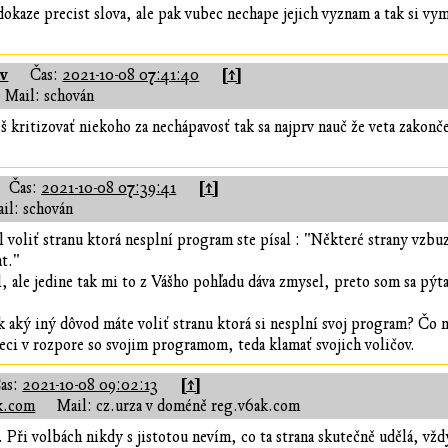
aze precist slova, ale pak vubec nechape jejich vyznam a tak si vymysl
nv
[↑]
Čas:
2021-10-08 07:41:40
Mail: schován
š kritizovať niekoho za nechápavosť tak sa najprv nauč že veta zakonče
[↑]
Čas:
2021-10-08 07:39:41
il: schován
voliť stranu ktorá nesplní program ste písal : "Některé strany vzbuzu
t."
l, ale jedine tak mi to z Vášho pohľadu dáva zmysel, preto som sa pýta
k aký iný dôvod máte voliť stranu ktorá si nesplní svoj program? Čo ne
eci v rozpore so svojim programom, teda klamať svojich voličov.
[↑]
as:
2021-10-08 09:02:13
ak.com
Mail: cz.urza v doméně reg.v6ak.com
. Při volbách nikdy s jistotou nevím, co ta strana skutečně udělá, v