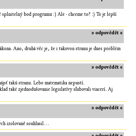
 splnitelný bod programu :) Ale - chceme to? :) To je lepší
» odpovědět «
ákona. Ano, druhá věc je, že i takovou stranu je dnes problém
» odpovědět «
nájsť takú stranu. Lebo matematika nepustí.
klad také zjednodušovanie legislatívy sľubovali viacerí. Aj
» odpovědět «
bych izolovaně souhlasil…
» odpovědět «