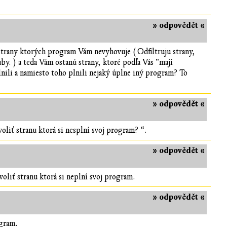
» odpovědět «
 strany ktorých program Vám nevyhovuje ( Odfiltruju strany,
by. ) a teda Vám ostanú strany, ktoré podľa Vás "mají
lnili a namiesto toho plnili nejaký úplne iný program? To
» odpovědět «
oliť stranu ktorá si nesplní svoj program? “.
» odpovědět «
voliť stranu ktorá si neplní svoj program.
» odpovědět «
ogram.