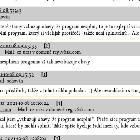
8 08:53:43
hován
teré strany vzbuzují obavy, že program nesplní, to je ta nejlepší vari
lní program, který si všelijak protiřečí - takže není splnitelný... Al
[↑]
21-10-08 09:03:37
Mail: cz.urza v doméně reg.v6ak.com
to nesplnění programu až tak nevzbuzuje obavy…
[↑]
1-10-08 09:15:52
il: schován
co přislíbili, takže z tohoto úhlu pohoda... :) Ale nesouhlasím s tím, 
[↑]
as:
2021-10-08 10:10:24
ak.com
Mail: cz.urza v doméně reg.v6ak.com
Psal jsem „vzbuzují obavy, že program nesplní“. Piráti sice program as
u, které by mohli splnit. Takže spíše bych je řadil mezi ty, kdo vzb
[↑]
as:
2021-10-08 11:08:04