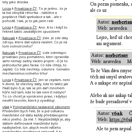
lety jako dneska.
On pozna pismenka, dok
Lojza
k
Privatizace ČT
: To je jedno...to je
ale co uz
ta tvá obvyklá rétorika....nabídce a
poptávce říkáš spekulace a tak....ale v
pohodě. I tak, je to jak jsem rekl
norberts
Autor:
Lojza
k
Privatizace ČT
: Ano. A to i když to
Web: neuveden
řekneš takto zavádějícím zpusobem
Lojzo, keď už chce
Rakusak
k
Privatizace ČT
: Jiste. Je zde diky
zdroju, ktere stat vybira nasilim. Co je na
ani argument.
tom volnotrzniho?
Rakusak
k
Privatizace ČT
: Lide odmitajici
norbertsnv
Autor:
privatisaci jsou pomatenci, kteri zpravidla
sami nemaji zadny vlastni prijem :-D Je to
Web: neuveden
Ma
jednoduche jako facka. Co lide chteji, to
zaplati. Co lide nechteji, odumre. Genialni
To že Vám dáva zmysel 
mechanismus volneho trhu!
těch má smysl uvažova
Lojza
k
Privatizace ČT
: Jen se zeptám, není
A o ankape ste nepísa
ti divné, že všechny státy, kde to takto jak
říkáš bylo či je, tak se jim daří mnohem
hůře než tam, kde to tak není či nebylo?
Alebo ak nie ankap ta
To co chceš je vyvráceno praxi, i kdybys
nevěřil teoriím, které ji vysvětlují.
že bude presadzovať v
v6ak
k
Polymanželství nastavené zákonem
:
Především bych řekl, že si pid odlukou
v6ak
Autor:
Č
manželství od státu každý představujeme
něco jiného. Za mě: 1. Nejdůležitější je, aby
Web:
https://v6
státem definované manželství bylo
nadbytečné, tzn. abych mohl něčeho
Ale to jsem nepsal
podobného dosáhnout smluvně. A ty