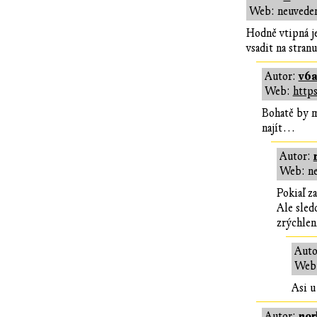
Web: neuvede
Hodně vtipná je
vsadit na stran
v6
Autor:
Web:
http
Bohatě by m
najít…
Autor:
Web: n
Pokiaľ z
Ale sledo
zrýchlen
Auto
Web
Asi u
nor
Autor: