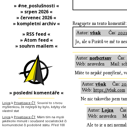
» #ne_poslušnosti «
» srpen 2026 «
» červenec 2026 «
» kompletní archiv «
Reagujete na tento komentář:
v6ak
Autor:
Čas:
2021
» RSS feed «
» Atom feed «
Jo, ale u Pirátů ve mě to 
» souhrn mailem «
norbertsnv
Autor:
Čas:
Web: neuveden
Mail: sc
Máte to nejaké pomýlené, vo
v6ak
Autor:
Čas:
20
Web:
https://v6ak.com
» poslední komentáře «
Ne nic takového jsem t
Lojza
k
Privatizace ČT
: Souvisí to s tvou
myšlenkou, že nejlepší by bylo, kdyby vše
Lojza
Autor:
Čas
vlastnil stat
Web: neuveden
Ma
Lojza
k
Privatizace ČT
: Mám tím na mysli
jakékoliv minulé i současné socialistické či
Ale to je u nej normal
komunistické či podobné státu. Před 100