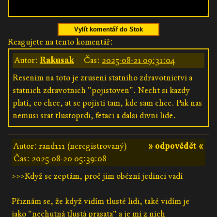
Vylít komentář do Stok
Reagujete na tento komentář:
Autor:
Rakusak
Čas:
2025-08-21 09:31:04
Resenim na toto je zruseni statniho zdravotnictvi a
statnich zdravotnich "pojistoven". Necht si kazdy
plati, co chce, at se pojisti tam, kde sam chce. Pak nas
nemusi srat tlustoprdi, fetaci a dalsi divni lide.
Autor: rand111 (neregistrovaný)
» odpovědět «
Čas:
2025-08-20 05:39:08
>>>Když se zeptám, proč jim obézní jedinci vadí
Přiznám se, že když vidím tlusté lidi, také vidím je
jako "nechutná tlustá prasata" a je mi z nich