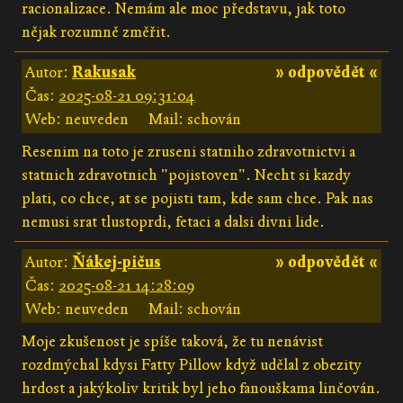
racionalizace. Nemám ale moc představu, jak toto
nějak rozumně změřit.
Autor:
Rakusak
» odpovědět «
Čas:
2025-08-21 09:31:04
Web: neuveden
Mail: schován
Resenim na toto je zruseni statniho zdravotnictvi a
statnich zdravotnich "pojistoven". Necht si kazdy
plati, co chce, at se pojisti tam, kde sam chce. Pak nas
nemusi srat tlustoprdi, fetaci a dalsi divni lide.
Autor:
Ňákej-pičus
» odpovědět «
Čas:
2025-08-21 14:28:09
Web: neuveden
Mail: schován
Moje zkušenost je spíše taková, že tu nenávist
rozdmýchal kdysi Fatty Pillow když udělal z obezity
hrdost a jakýkoliv kritik byl jeho fanouškama linčován.