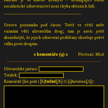
socialistické zdravotnictví není chyba obézních lidí.
________________________________
Urzova poznámka pod čarou: Totéž ve větší míře
vnímám vůči uživatelům drog; tam je navíc ještě
absurdnější, že jejich zdravotní problémy zhoršuje právě
válka proti drogám.
» komentáře (9) «
Přečtení: 8826
Uživatelské jméno:
Titulek:
Komentář (lze psát i [b]
tučně
[/b] či [i]
kurzívou
[/i]):