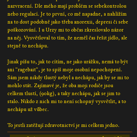
nazvracení. Dle mého mají problém se sebekontrolou
nebo regulací. Je to první, co mě napadne, a nahlížím
na to dost podobně jako třeba anorexii, depresi či sebe
poškozování. I u Urzy mi to občas zkreslovalo názor
na něj. Vysvětloval to tím, že neměl čas řešit jídlo, ale
stejně to nechápu.
Jinak píšu to, jak to cítím, ne jako urážku, nemá to být
ani "ragebait", je to spíš moje osobní nepochopení.
Sám jsem nikdy tlustý nebyl a nechápu, jak by se mi to
mohlo stát. Zajímavé je, že oba moji rodiče jsou
celkem tlustí, (90kg), a taky nechápu, jak se jim to
stalo. Nikdo z nich mi to není schopný vysvětlit, a to
nechápu už vůbec.
To jestli zatěžují zdravotnictví je mi celkem jedno.