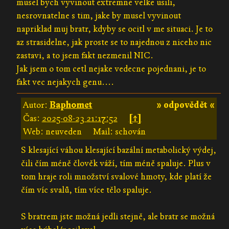
musel bych vyvinout extremne velke usili,
nesrovnatelne s tim, jake by musel vyvinout
napriklad muj bratr, kdyby se ocitl v me situaci. Je to
az strasidelne, jak proste se to najednou z niceho nic
zastavi, a to jsem fakt nezmenil NIC.
Jak jsem o tom cetl nejake vedecne pojednani, je to
fakt vec nejakych genu....
Autor:
Baph0met
» odpovědět «
Čas:
2025-08-23 21:17:52
[↑]
Web: neuveden
Mail: schován
S klesající váhou klesající bazální metabolický výdej,
čili čím méně člověk váží, tím méně spaluje. Plus v
tom hraje roli množství svalové hmoty, kde platí že
čím víc svalů, tím více tělo spaluje.
S bratrem jste možná jedli stejně, ale bratr se možná