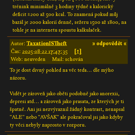
trénink minimálně 3 hodiny týdně a kalorický
deficit ±200 až 500 kcal. To znamená pokud můj
bazál je 2000 kalorií denně, sežeru 1500 až 1800, na
tohle je na internetu spoustu kalkulaček.
Autor:
TaxationISTheft
» odpovědět «
Čas:
2025-08-22 17:47:35
[↑]
Web: neuveden
Mail: schován
To je dost divný pohled na věc teda... dle mýho
názoru.
Vidět je zároveň jako oběti podobně jako anorexii,
depresi atd... a zároveň jako prasata, ze kterých je ti
špatně. Ani jsi nezvýraznil žádný kontrast, nenapsal
"ALE" nebo "AVŠAK" ale pokračoval jsi jako kdyby
ty věci nebyly naprosto v rozporu.