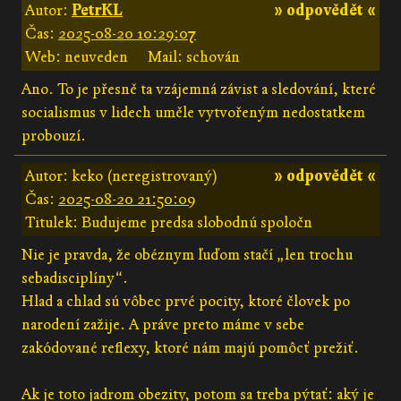
Autor:
PetrKL
» odpovědět «
Čas:
2025-08-20 10:29:07
Web: neuveden
Mail: schován
Ano. To je přesně ta vzájemná závist a sledování, které
socialismus v lidech uměle vytvořeným nedostatkem
probouzí.
Autor: keko (neregistrovaný)
» odpovědět «
Čas:
2025-08-20 21:50:09
Titulek: Budujeme predsa slobodnú spoločn
Nie je pravda, že obéznym ľuďom stačí „len trochu
sebadisciplíny“.
Hlad a chlad sú vôbec prvé pocity, ktoré človek po
narodení zažije. A práve preto máme v sebe
zakódované reflexy, ktoré nám majú pomôcť prežiť.
Ak je toto jadrom obezity, potom sa treba pýtať: aký je