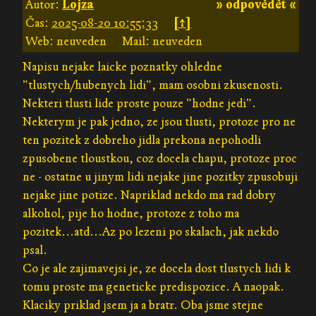
Autor:
Lojza
» odpovědět «
Čas:
2025-08-20 10:55:33
[↑]
Web: neuveden
Mail: neuveden
Napisu nejake laicke poznatky ohledne
"tlustych/hubenych lidi", mam osobni zkusenosti.
Nekteri tlusti lide proste pouze "hodne jedi".
Nekterym je pak jedno, ze jsou tlusti, protoze pro ne
ten pozitek z dobreho jidla prekona nepohodli
zpusobene tloustkou, coz docela chapu, protoze proc
ne - ostatne u jinym lidi nejake jine pozitky zpusobuji
nejake jine potize. Napriklad nekdo ma rad dobry
alkohol, pije ho hodne, protoze z toho ma
pozitek...atd...Az po lezeni po skalach, jak nekdo
psal.
Co je ale zajimavejsi je, ze docela dost tlustych lidi k
tomu proste ma geneticke predispozice. A naopak.
Klaciky priklad jsem ja a bratr. Oba jsme stejne