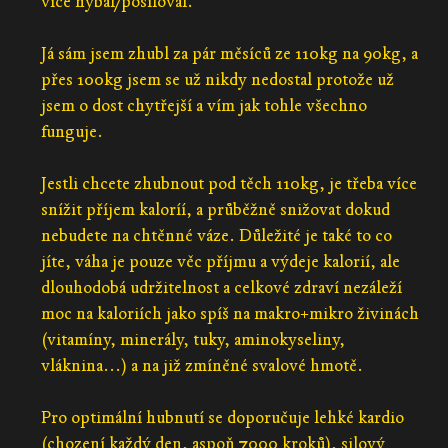
více hýbal/posiloval.
Já sám jsem zhubl za pár měsíců ze 110kg na 90kg, a
přes 100kg jsem se už nikdy nedostal protože už
jsem o dost chytřejší a vím jak tohle všechno
funguje.
Jestli chcete zhubnout pod těch 110kg, je třeba více
snížit příjem kaloríí, a průběžně snižovat dokud
nebudete na chtěnné váze. Důležité je také to co
jíte, váha je pouze věc příjmu a výdeje kalorií, ale
dlouhodobá udržitelnost a celkové zdraví nezáleží
moc na kaloriích jako spíš na makro+mikro živinách
(vitamíny, minerály, tuky, aminokyseliny,
vláknina...) a na již zmíněné svalové hmotě.
Pro optimální hubnutí se doporučuje lehké kardio
(chození každý den, aspoň 7000 kroků), silový