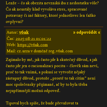
Lenže – čo ak obezita nevzniká iba z nedostatku vôle?
Čo ak neustály hlad vyvoláva stres, spracované
potraviny či iné faktory, ktoré jednotlivec len ťažko
ovplyvní?
Autor:
v6ak
» odpovědět «
Čas:
2025-08-21 01:01:22
Web:
https://v6ak.com
Mail: cz.urza v doméně reg.v6ak.com
Zajímalo by mě, jak často jde k skutečný důvod, a jak
často jde jen o racionalizaci pocitu – člověk sám neví,
proč to tak vnímá, a pokusí se vytvořit nějaký
zástupný důvod, protože „prostě to tak cítím“ není
moc společensky přijímané, ač by to byla třeba
nejupřímnější možná odpoveď.
Tipoval bych spíše, že bude převažovat ta