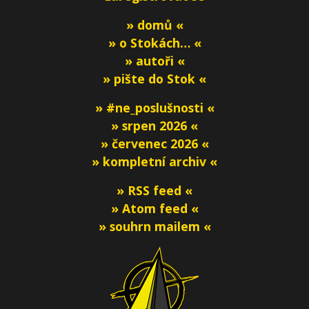
» domů «
» o Stokách… «
» autoři «
» pište do Stok «
» #ne_poslušnosti «
» srpen 2026 «
» červenec 2026 «
» kompletní archiv «
» RSS feed «
» Atom feed «
» souhrn mailem «