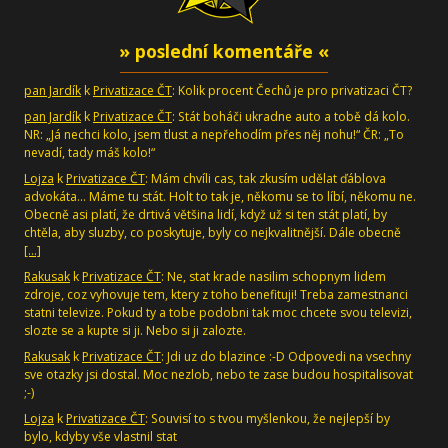
» poslední komentáře «
pan Jardík
k
Privatizace ČT
: Kolik procent Čechů je pro privatizaci ČT?
pan Jardík
k
Privatizace ČT
: Stát boháči ukradne auto a tobě dá kolo.
NR: „Já nechci kolo, jsem tlust a nepřehodím přes něj nohu!“ ČR: „To
nevadí, tady máš kolo!“
Lojza
k
Privatizace ČT
: Mám chvíli cas, tak zkusím udělat ďáblova
advokáta... Máme tu stát. Holt to tak je, někomu se to líbí, někomu ne.
Obecně asi platí, že drtivá většina lidí, když už si ten stát platí, by
chtěla, aby sluzby, co poskytuje, byly co nejkvalitnější. Dále obecně
[…]
Rakusak
k
Privatizace ČT
: Ne, stat krade nasilim schopnym lidem
zdroje, coz vyhovuje tem, ktery z toho benefituji! Treba zamestnanci
statni televize. Pokud ty a tobe podobni tak moc chcete svou televizi,
slozte se a kupte si ji. Nebo si ji zalozte.
Rakusak
k
Privatizace ČT
: Jdi uz do blazince :-D Odpovedi na vsechny
sve otazky jsi dostal. Moc nezlob, nebo te zase budou hospitalisovat
;-)
Lojza
k
Privatizace ČT
: Souvisí to s tvou myšlenkou, že nejlepší by
bylo, kdyby vše vlastnil stat