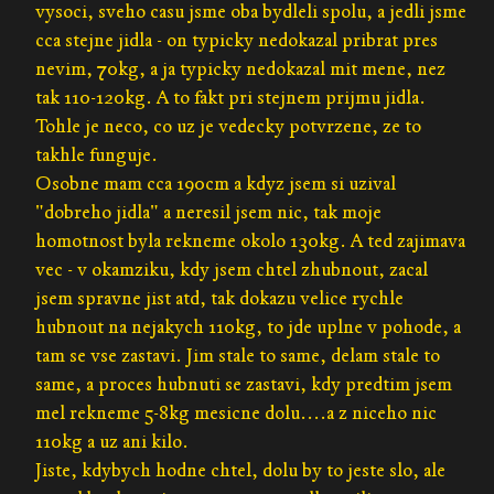
vysoci, sveho casu jsme oba bydleli spolu, a jedli jsme
cca stejne jidla - on typicky nedokazal pribrat pres
nevim, 70kg, a ja typicky nedokazal mit mene, nez
tak 110-120kg. A to fakt pri stejnem prijmu jidla.
Tohle je neco, co uz je vedecky potvrzene, ze to
takhle funguje.
Osobne mam cca 190cm a kdyz jsem si uzival
"dobreho jidla" a neresil jsem nic, tak moje
homotnost byla rekneme okolo 130kg. A ted zajimava
vec - v okamziku, kdy jsem chtel zhubnout, zacal
jsem spravne jist atd, tak dokazu velice rychle
hubnout na nejakych 110kg, to jde uplne v pohode, a
tam se vse zastavi. Jim stale to same, delam stale to
same, a proces hubnuti se zastavi, kdy predtim jsem
mel rekneme 5-8kg mesicne dolu....a z niceho nic
110kg a uz ani kilo.
Jiste, kdybych hodne chtel, dolu by to jeste slo, ale