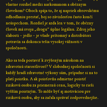
vlastne rozdiel medzi narkomanom a obéznym
človekom? Oboch spája to, že aj napriek obrovskému
odhodlaniu prestať, boj so závislosťou často končí
neúspechom. Rozdiel je azda len v tom, že obézny
človek má svoju „drogu“ úplne legálnu. Zdroj jeho
slabosti – jedlo – je všade prítomný a distribútori
potravín sa dokonca tešia vysokej vážnosti v
spoločnosti.
Ako sa teda postaviť k zvýšeným nárokom na
zdravotnú starostlivosť? V slobodnej spoločnosti si
každý hradí zdravotné výkony sám, prípadne si na to
platí poistku. A ak poisťovňa odmietne poistiť
rizikovú osobu za priemernú cenu, logicky to rieši
vyšším poistným. To môže byť aj motiváciou pre
rizikovú osobu, aby sa začala správať zodpovednejšie.