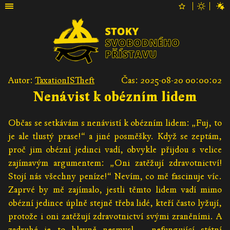
Autor:
TaxationISTheft
Čas: 2025-08-20 00:00:02
Nenávist k obézním lidem
Občas se setkávám s nenávistí k obézním lidem: „Fuj, to
je ale tlustý prase!“ a jiné posměšky. Když se zeptám,
proč jim obézní jedinci vadí, obvykle přijdou s velice
zajímavým argumentem: „Oni zatěžují zdravotnictví!
Stojí nás všechny peníze!“ Nevím, co mě fascinuje víc.
Zaprvé by mě zajímalo, jestli těmto lidem vadí mimo
obézní jedince úplně stejně třeba lidé, kteří často lyžují,
protože i oni zatěžují zdravotnictví svými zraněními. A
zadruhé je to hlavně nesmysl – nefungující státní