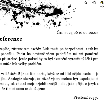
Čas: 2025-06-16 00:00:02
eference
zapíše, zůstane tam navždy. Lidé touží po bezpečnosti, a tak lze
a pedofilii. Podat ho povinně všem pedofilům mi zní poměrně
přijatelné. Jenže pokud by to byl skutečně vytoužený lék i pro
tku může být velký problém.
elké štěstí! Je to fajn pocit, když se mi líbí nějaká osoba – je
te jíst. Analogie ukazuje, že různé vjemy mohou být uspokojující
out, jak chutná moje nejoblíbenější jídlo, jako přijít o jazyk a
, že tím nikomu neubližujeme.
Přečtení: 10770