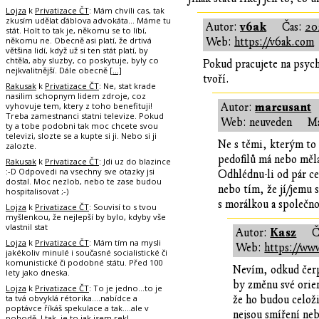
Lojza
k
Privatizace ČT
: Mám chvíli cas, tak
zkusím udělat ďáblova advokáta... Máme tu
v6ak
Autor:
Čas:
20
stát. Holt to tak je, někomu se to líbí,
někomu ne. Obecně asi platí, že drtivá
Web:
https://v6ak.com
většina lidí, když už si ten stát platí, by
chtěla, aby sluzby, co poskytuje, byly co
Pokud pracujete na psychi
nejkvalitnější. Dále obecně
[…]
tvoří.
Rakusak
k
Privatizace ČT
: Ne, stat krade
nasilim schopnym lidem zdroje, coz
vyhovuje tem, ktery z toho benefituji!
marcusant
Autor:
Treba zamestnanci statni televize. Pokud
Web: neuveden
Ma
ty a tobe podobni tak moc chcete svou
televizi, slozte se a kupte si ji. Nebo si ji
Ne s těmi, kterým to č
zalozte.
pedofilů má nebo měla
Rakusak
k
Privatizace ČT
: Jdi uz do blazince
:-D Odpovedi na vsechny sve otazky jsi
Odhlédnu-li od pár ce
dostal. Moc nezlob, nebo te zase budou
nebo tím, že jí/jemu 
hospitalisovat ;-)
s morálkou a společnos
Lojza
k
Privatizace ČT
: Souvisí to s tvou
myšlenkou, že nejlepší by bylo, kdyby vše
vlastnil stat
Kasz
Autor:
Č
Lojza
k
Privatizace ČT
: Mám tím na mysli
Web:
https://www
jakékoliv minulé i současné socialistické či
komunistické či podobné státu. Před 100
Nevím, odkud čerpá
lety jako dneska.
by změnu své orien
Lojza
k
Privatizace ČT
: To je jedno...to je
ta tvá obvyklá rétorika....nabídce a
že ho budou celoži
poptávce říkáš spekulace a tak....ale v
nejsou smíření neb
pohodě. I tak, je to jak jsem rekl