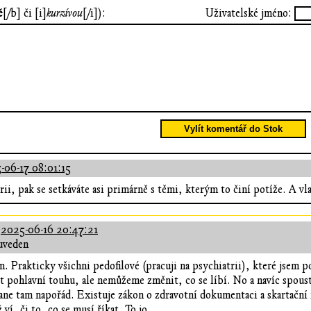
ě
[/b] či [i]
kurzívou
[/i]):
Uživatelské jméno:
Vylít komentář do Stok
-06-17 08:01:15
ii, pak se setkáváte asi primárně s těmi, kterým to činí potíže. A vla
:
2025-06-16 20:47:21
uveden
m. Prakticky všichni pedofilové (pracuji na psychiatrii), které jsem p
t pohlavní touhu, ale nemůžeme změnit, co se líbí. No a navíc spoust
ne tam napořád. Existuje zákon o zdravotní dokumentaci a skartační 
ž ví, či to, co se musí říkat. To jo.