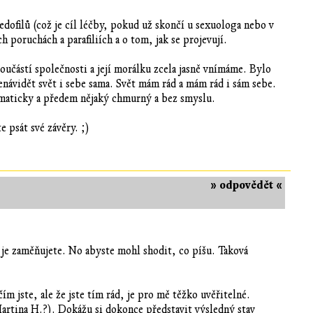
dofilů (což je cíl léčby, pokud už skončí u sexuologa nebo v
poruchách a parafiliích a o tom, jak se projevují.
učástí společnosti a její morálku zcela jasně vnímáme. Bylo
návidět svět i sebe sama. Svět mám rád a mám rád i sám sebe.
tomaticky a předem nějaký chmurný a bez smyslu.
 psát své závěry. ;)
» odpovědět «
oč je zaměňujete. No abyste mohl shodit, co píšu. Taková
čím jste, ale že jste tím rád, je pro mě těžko uvěřitelné.
Martina H.?). Dokážu si dokonce představit výsledný stav