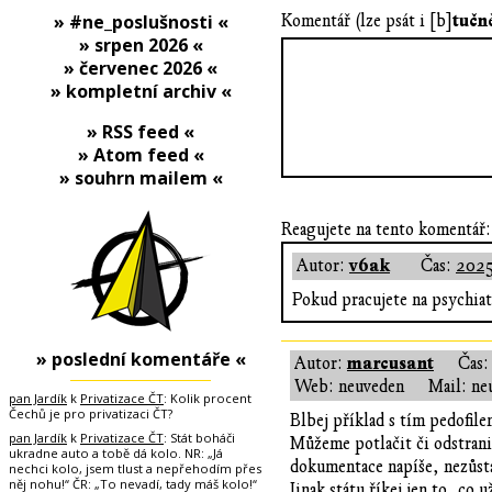
tučn
» #ne_poslušnosti «
Komentář (lze psát i [b]
» srpen 2026 «
» červenec 2026 «
» kompletní archiv «
» RSS feed «
» Atom feed «
» souhrn mailem «
Reagujete na tento komentář:
v6ak
Autor:
Čas:
2025
Pokud pracujete na psychiatr
» poslední komentáře «
marcusant
Autor:
Čas
Web: neuveden
Mail: ne
pan Jardík
k
Privatizace ČT
: Kolik procent
Čechů je pro privatizaci ČT?
Blbej příklad s tím pedofile
pan Jardík
k
Privatizace ČT
: Stát boháči
Můžeme potlačit či odstrani
ukradne auto a tobě dá kolo. NR: „Já
dokumentace napíše, nezůsta
nechci kolo, jsem tlust a nepřehodím přes
něj nohu!“ ČR: „To nevadí, tady máš kolo!“
Jinak státu říkej jen to, co u