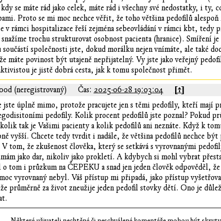
kdy se máte rád jako celek, máte rád i všechny své nedostatky, i ty, co
bami. Proto se mi moc nechce věřit, že toho většina pedofilů alespoň
e v rámci hospitalizace řeší zejména sebeovládání v rámci kbt, tedy 
 snažíme trochu strukturovat osobnost pacienta (hranice). Smíření je
součástí společnosti jste, dokud morálku nejen vnímáte, ale také dodr
že máte povinost být utajeně nepřijatelný. Vy jste jako veřejný pedof
aktivistou je jistě dobrá cesta, jak k tomu společnost přimět.
[↑]
00d (neregistrovaný)
Čas:
2025-06-28 19:03:04
e jste úplně mimo, protože pracujete jen s těmi pedofily, kteří mají
 egodisitoními pedofily. Kolik procent pedofilů jste poznal? Pokud 
 kolik tak je Vašimi pacienty a kolik pedofilů ani neznáte. Když k tomu
 vyšší. Chcete tedy tvrdit i nadále, že většina pedofilů nechce být 
V tom, že zkušenost člověka, který se setkává s vyrovnanými pedofily
nímám jako dar, nikoliv jako prokletí. A kdybych si mohl vybrat přes
l o tom i průzkum na ČEPEKU a snad jen jeden člověk odpověděl, že b
 moc vyrovnaný nebyl. Váš přístup mi připadá, jako přístup vyšetřova
 že průměrně za život zneužije jeden pedofil stovky dětí. Ono je důlež
at.
Některé uživateli nechtěné či neschválené komentáře mohou být skryty;