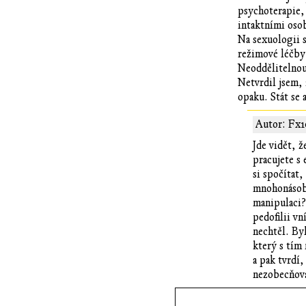
psychoterapie, 
intaktními oso
Na sexuologii s
režimové léčby
Neoddělitelnou 
Netvrdil jsem, 
opaku. Stát se 
Autor: Fx1
Jde vidět, ž
pracujete s
si spočítat,
mnohonásobně
manipulaci? 
pedofilii v
nechtěl. By
který s tím
a pak tvrdí,
nezobecňov