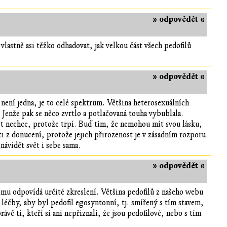
» odpovědět «
vlastně asi těžko odhadovat, jak velkou část všech pedofilů
» odpovědět «
e není jedna, je to celé spektrum. Většina heterosexuálních
Jenže pak se něco zvrtlo a potlačovaná touha vybublala.
být nechce, protože trpí. Buď tím, že nemohou mít svou lásku,
ti z donucení, protože jejich přirozenost je v zásadním rozporu
enávidět svět i sebe sama.
» odpovědět «
tomu odpovídá určité zkreslení. Většina pedofilů z našeho webu
m léčby, aby byl pedofil egosyntonní, tj. smířený s tím stavem,
vě ti, kteří si ani nepřiznali, že jsou pedofilové, nebo s tím