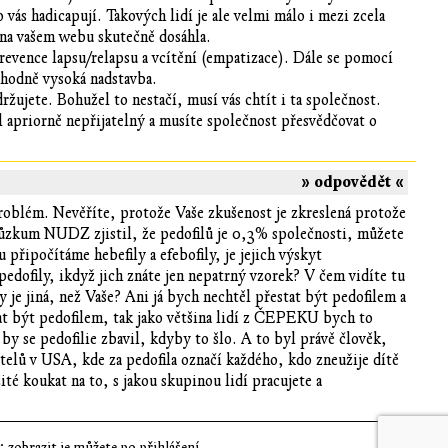
 vás hadicapují. Takových lidí je ale velmi málo i mezi zcela
 na vašem webu skutečně dosáhla.
prevence lapsu/relapsu a vcítění (empatizace). Dále se pomocí
 hodně vysoká nadstavba.
žujete. Bohužel to nestačí, musí vás chtít i ta společnost.
il apriorně nepřijatelný a musíte společnost přesvědčovat o
» odpovědět «
 problém. Nevěříte, protože Vaše zkušenost je zkreslená protože
průzkum NUDZ zjistil, že pedofilů je 0,3% společnosti, můžete
 připočítáme hebefily a efebofily, je jejich výskyt
pedofily, ikdyž jich znáte jen nepatrný vzorek? V čem vidíte tu
 je jiná, než Vaše? Ani já bych nechtěl přestat být pedofilem a
tat být pedofilem, tak jako většina lidí z ČEPEKU bych to
y se pedofilie zbavil, kdyby to šlo. A to byl právě člověk,
telů v USA, kde za pedofila označí každého, kdo zneužije dítě
ité koukat na to, s jakou skupinou lidí pracujete a
 zobrazit je můžete po přihlášení.