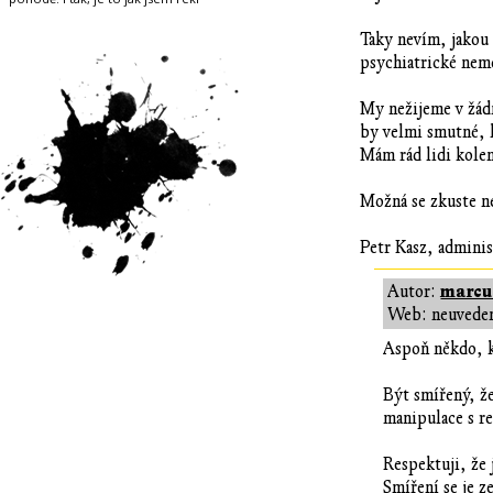
Taky nevím, jakou 
psychiatrické nemo
My nežijeme v žádn
by velmi smutné, k
Mám rád lidi kolem
Možná se zkuste ne
Petr Kasz, admini
marcu
Autor:
Web: neuvede
Aspoň někdo, kd
Být smířený, že
manipulace s re
Respektuji, že 
Smíření se je z