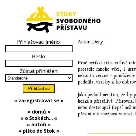
Přihlašovací jméno:
Autor:
Deny
Heslo:
Proč neříkat státu citlivé in
prosadit mnoho věcí, i úst
Zůstat přihlášen:
nekontroverzně – pomůžeme dě
pedofila, vzal by si ho dobr
Jako pedofil necítím, že by p
» zaregistrovat se «
hezká a přitažlivá. Přirovnal
nebo dostačující (lepší než n
» domů «
přestat mít možnost vnímat. 
» o Stokách… «
» autoři «
» pište do Stok «