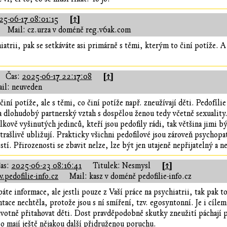
[↑]
25-06-17 08:01:15
Mail: cz.urza v doméně reg.v6ak.com
atrii, pak se setkáváte asi primárně s těmi, kterým to činí potíže. A 
[↑]
Čas:
2025-06-17 22:17:08
il: neuveden
iní potíže, ale s těmi, co činí potíže např. zneužívají děti. Pedofíli
 dlohudobý partnerský vztah s dospělou ženou tedy včetně sexuality. 
lkově vyšinutých jedinců, kteří jsou pedofily rádi, tak většina jimi 
strašlivě ubližují. Prakticky všichni pedofilové jsou zároveň psychopa
tí. Přirozenosti se zbavit nelze, lze být jen utajeně nepřijatelný a n
[↑]
as:
2025-06-23 08:16:41
Titulek: Nesmysl
.pedofilie-info.cz
Mail: kasz v doméně pedofilie-info.cz
te informace, ale jestli pouze z Vaší práce na psychiatrii, tak pak 
tace nechtěla, protože jsou s ní smíření, tzv. egosyntonní. Je i cíle
votně přitahovat děti. Dost pravděpodobně skutky zneužití páchají prá
o mají ještě nějakou další přidruženou poruchu.