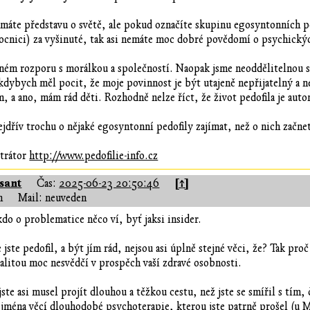
máte představu o světě, ale pokud označíte skupinu egosyntonních pe
cnici) za vyšinuté, tak asi nemáte moc dobré povědomí o psychických 
ém rozporu s morálkou a společností. Naopak jsme neoddělitelnou so
dybych měl pocit, že moje povinnost je být utajeně nepřijatelný a ne
, a ano, mám rád děti. Rozhodně nelze říct, že život pedofila je au
jdřív trochu o nějaké egosyntonní pedofily zajímat, než o nich začnete
strátor
http://www.pedofilie-info.cz
sant
[↑]
Čas:
2025-06-23 20:50:46
n
Mail: neuveden
o o problematice něco ví, byť jaksi insider.
 jste pedofil, a být jím rád, nejsou asi úplně stejné věci, že? Tak pr
alitou moc nesvědčí v prospěch vaší zdravé osobnosti.
jste asi musel projít dlouhou a těžkou cestu, než jste se smířil s tím, 
ejména věcí dlouhodobé psychoterapie, kterou jste patrně prošel (u 