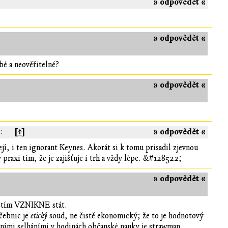
» odpovědět «
» odpovědět «
bé a neověřitelné?
» odpovědět «
[↑]
» odpovědět «
:
í, i ten ignorant Keynes. Akorát si k tomu prisadil zjevnou
 praxi tím, že je zajišťuje i trh a vždy lépe. &#128522;
» odpovědět «
ak tím VZNIKNE stát.
učebnic je
etický
soud, ne čistě ekonomický; že to je hodnotový
žními selháními v hodinách občanské nauky je strawman.