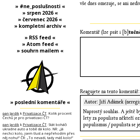
vše dnes omezuje, se ani nedi
» #ne_poslušnosti «
» srpen 2026 «
» červenec 2026 «
» kompletní archiv «
tučn
Komentář (lze psát i [b]
» RSS feed «
» Atom feed «
» souhrn mailem «
Reagujete na tento komentář:
» poslední komentáře «
Autor: Jiří Adámek (neregi
Naprostý souhlas. A ještě by
pan Jardík
k
Privatizace ČT
: Kolik procent
Čechů je pro privatizaci ČT?
lety za populistu někteří o
populismus / populista se je
pan Jardík
k
Privatizace ČT
: Stát boháči
ukradne auto a tobě dá kolo. NR: „Já
nechci kolo, jsem tlust a nepřehodím přes
něj nohu!“ ČR: „To nevadí, tady máš kolo!“