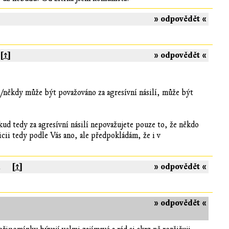
» odpovědět «
[↑]
» odpovědět «
de/někdy může být považováno za agresívní násilí, může být
kud tedy za agresívní násilí nepovažujete pouze to, že někdo
icii tedy podle Vás ano, ale předpokládám, že i v
[↑]
» odpovědět «
í
» odpovědět «