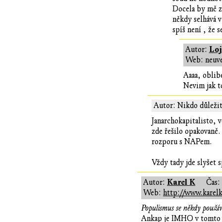
Docela by mě z
někdy selhává 
spíš není , že 
Loj
Autor:
Web: neuv
Aaaa, oblibe
Nevim jak to
Autor: Nikdo důležit
Janarchokapitalisto, 
zde řešilo opakovaně.
rozporu s NAPem.
Vždy tady jde slyšet 
Karel K
Autor:
Čas
Web:
http://www.karelk
Populismus se někdy použív
Ankap je IMHO v tomto t