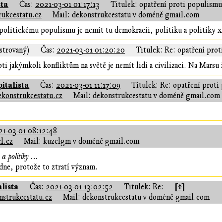
sta
Čas:
2021-03-01 01:17:13
Titulek: opatření proti populismu
ukcestatu.cz
Mail: dekonstrukcestatu v doméně gmail.com
 politickému populismu je nemít tu demokracii, politiku a politiky 
strovaný)
Čas:
2021-03-01 01:20:20
Titulek: Re: opatření pro
ti jakýmkoli konfliktům na světě je nemít lidi a civilizaci. Na Marsu
italista
Čas:
2021-03-01 11:17:09
Titulek: Re: opatření prot
ekonstrukcestatu.cz
Mail: dekonstrukcestatu v doméně gmail.com
21-03-01 08:12:48
l.cz
Mail: kuzelgm v doméně gmail.com
a politiky ...
dne, protože to ztratí význam.
lista
[↑]
Čas:
2021-03-01 13:02:52
Titulek: Re:
nstrukcestatu.cz
Mail: dekonstrukcestatu v doméně gmail.com