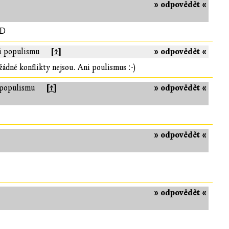
» odpovědět «
xD
[↑]
» odpovědět «
ti populismu
 žádné konflikty nejsou. Ani poulismus :-)
[↑]
» odpovědět «
i populismu
» odpovědět «
» odpovědět «