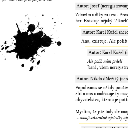
Autor: Josef (neregistrovan
Zdravím a díky za text. Pros
her. Existuje nějaký "článe
Autor: Karel Kužel (ner
Ano, existuje. Ale polib
Autor: Karel Kužel (
Ale polib nám prdel!
Jasně, všem neregist
Autor: Nikdo důležitý (ner
Populismus se někdy používá
elit a mas a nadřazuje ty ma
obyvatelstva, kterou je potř
Myslím, že jste tady ale nao
...slibují zázračné výsledky a