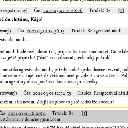
[↑]
neregistrovaný)
Čas:
2021-03-01 12:26:26
Titulek: Re:
obě do chřtánu, Kájo!
ovaný)
Čas:
2021-03-01 12:36:15
Titulek: Re:agresívní násilí
sívního násilí...
ívní násilí bude rozhodovat trh, příp. volnotržní soudnictví. Co něk
 za ještě přijatelné ("daň" za civilizační, technický pokrok).
smus zříká agresívního násilí, je tedy hodně zjednodušené tvrzení, po
chne nebo zfackuje, což ale většinou není povolené ani ve státech. Pol
udou agentury občas používat donucovací prostředky.
strovaný)
Čas:
2021-03-01 12:54:59
Titulek: Re:agresívní násil
 snažím, sám nevím. Zdejší kriplové to jistě nedokážou ocenit!
[↑]
Čas:
2021-03-01 16:00:11
Titulek: Re:
 vit.herman v doméně gmail.com