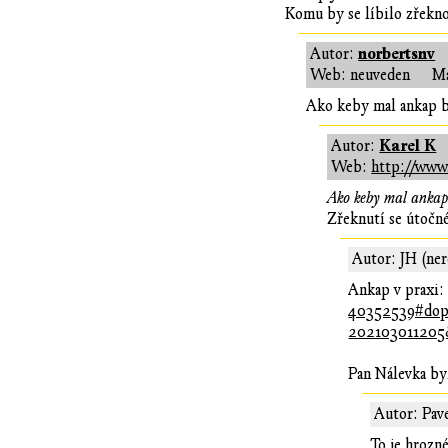
Komu by se líbilo zřeknou
norbertsnv
Autor:
Web: neuveden
Ma
Ako keby mal ankap brá
Karel K
Autor:
Web:
http://www.
Ako keby mal ankap b
Zřeknutí se útočné
Autor: JH (ner
Ankap v praxi
40352539#dop
202103011205
Pan Nálevka by
Autor: Pave
To je hrozné