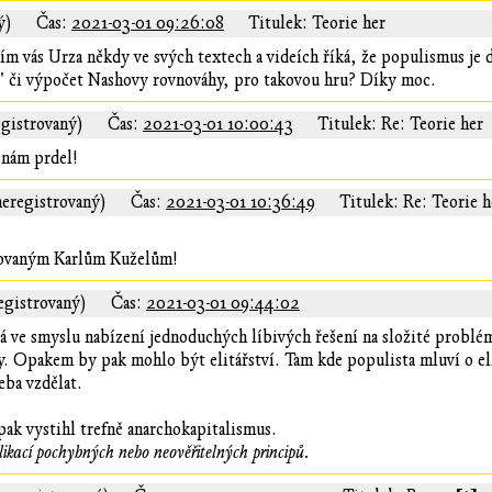
ý)
Čas:
2021-03-01 09:26:08
Titulek: Teorie her
ím vás Urza někdy ve svých textech a videích říká, že populismus je 
k" či výpočet Nashovy rovnováhy, pro takovou hru? Díky moc.
egistrovaný)
Čas:
2021-03-01 10:00:43
Titulek: Re: Teorie her
 nám prdel!
neregistrovaný)
Čas:
2021-03-01 10:36:49
Titulek: Re: Teorie h
rovaným Karlům Kuželům!
egistrovaný)
Čas:
2021-03-01 09:44:02
 ve smyslu nabízení jednoduchých líbivých řešení na složité problém
sy. Opakem by pak mohlo být elitářství. Tam kde populista mluví o eli
eba vzdělat.
pak vystihl trefně anarchokapitalismus.
plikací pochybných nebo neověřitelných principů.