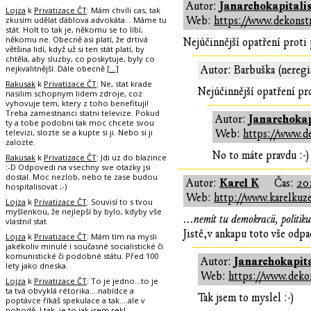
Janarchokapitali
Autor:
Lojza
k
Privatizace ČT
: Mám chvíli cas, tak
zkusím udělat ďáblova advokáta... Máme tu
Web:
https://www.dekonstr
stát. Holt to tak je, někomu se to líbí,
někomu ne. Obecně asi platí, že drtivá
Nejúčinnější opatření proti
většina lidí, když už si ten stát platí, by
chtěla, aby sluzby, co poskytuje, byly co
nejkvalitnější. Dále obecně
[…]
Autor: Barbuška (neregi
Rakusak
k
Privatizace ČT
: Ne, stat krade
Nejúčinnější opatření pro
nasilim schopnym lidem zdroje, coz
vyhovuje tem, ktery z toho benefituji!
Treba zamestnanci statni televize. Pokud
Janarchokap
Autor:
ty a tobe podobni tak moc chcete svou
televizi, slozte se a kupte si ji. Nebo si ji
Web:
https://www.d
zalozte.
No to máte pravdu :-)
Rakusak
k
Privatizace ČT
: Jdi uz do blazince
:-D Odpovedi na vsechny sve otazky jsi
dostal. Moc nezlob, nebo te zase budou
Karel K
Autor:
Čas:
20
hospitalisovat ;-)
Web:
http://www.karelkuze
Lojza
k
Privatizace ČT
: Souvisí to s tvou
myšlenkou, že nejlepší by bylo, kdyby vše
...nemít tu demokracii, politiku 
vlastnil stat
Jistě,v ankapu toto vše odpa
Lojza
k
Privatizace ČT
: Mám tím na mysli
jakékoliv minulé i současné socialistické či
komunistické či podobné státu. Před 100
Janarchokapita
Autor:
lety jako dneska.
Web:
https://www.deko
Lojza
k
Privatizace ČT
: To je jedno...to je
ta tvá obvyklá rétorika....nabídce a
Tak jsem to myslel :-)
poptávce říkáš spekulace a tak....ale v
pohodě. I tak, je to jak jsem rekl