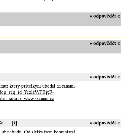
» odpovědět «
» odpovědět «
» odpovědět «
-muz-ktery-pritelkyni-ubodal-21-ranami-
&dop_req_id=YexlzWPEj5F-
tm_source=www.seznam.cz
[↑]
» odpovědět «
Re:
le už nebudu. Od zítřka jsem komunista!