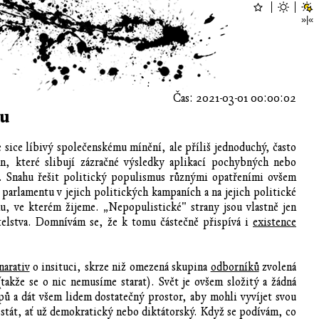
Čas: 2021-03-01 00:00:02
mu
sice líbivý společenskému mínění, ale příliš jednoduchý, často
ín, které slibují zázračné výsledky aplikací pochybných nebo
. Snahu řešit politický populismus různými opatřeními ovšem
 parlamentu v jejich politických kampaních a na jejich politické
u, ve kterém žijeme. „Nepopulistické" strany jsou vlastně jen
atelstva. Domnívám se, že k tomu částečně přispívá i
existence
narativ
o insituci, skrze niž omezená skupina
odborníků
zvolená
takže se o nic nemusíme starat). Svět je ovšem složitý a žádná
pů a dát všem lidem dostatečný prostor, aby mohli vyvíjet svou
je stát, ať už demokratický nebo diktátorský. Když se podívám, co