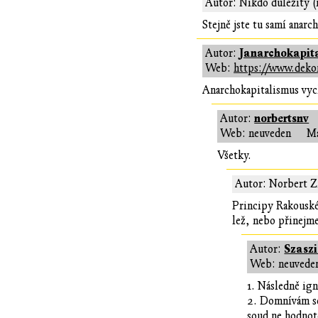
Autor: Nikdo důležitý (
Stejně jste tu samí anarc
Janarchokapita
Autor:
Web:
https://www.deko
Anarchokapitalismus vych
norbertsnv
Autor:
Web: neuveden
Ma
Všetky.
Autor: Norbert Z
Principy Rakouské 
lež, nebo přinejme
Szasz
Autor:
Web: neuvede
1. Následně ig
2. Domnívám se
soud ne hodnot