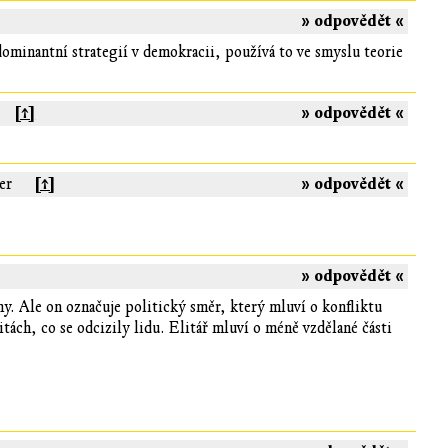
» odpovědět «
dominantní strategií v demokracii, používá to ve smyslu teorie
[↑]
» odpovědět «
[↑]
» odpovědět «
er
» odpovědět «
y. Ale on označuje politický směr, který mluví o konfliktu
tách, co se odcizily lidu. Elitář mluví o méně vzdělané části