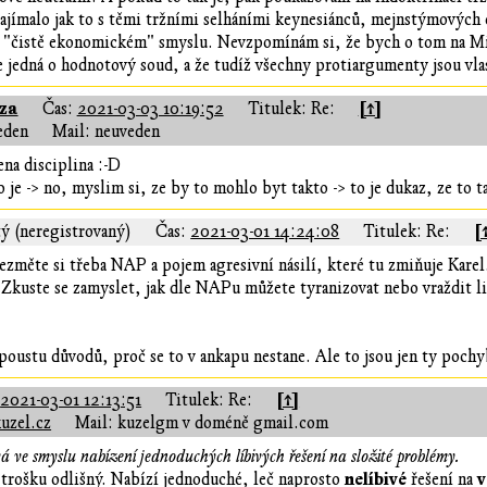
ajímalo jak to s těmi tržními selháními keynesiánců, mejnstýmových e
v "čistě ekonomickém" smyslu. Nevzpomínám si, že bych o tom na Mis
se jedná o hodnotový soud, a že tudíž všechny protiargumenty jsou vl
za
[↑]
Čas:
2021-03-03 10:19:52
Titulek: Re:
eden
Mail: neuveden
na disciplina :-D
 je -> no, myslim si, ze by to mohlo byt takto -> to je dukaz, ze to t
[
ý (neregistrovaný)
Čas:
2021-03-01 14:24:08
Titulek: Re:
vezměte si třeba NAP a pojem agresivní násilí, které tu zmiňuje Kare
 Zkuste se zamyslet, jak dle NAPu můžete tyranizovat nebo vraždit li
spoustu důvodů, proč se to v ankapu nestane. Ale to jsou jen ty pochy
[↑]
:
2021-03-01 12:13:51
Titulek: Re:
uzel.cz
Mail: kuzelgm v doméně gmail.com
á ve smyslu nabízení jednoduchých líbivých řešení na složité problémy.
nelíbivé
v
rošku odlišný. Nabízí jednoduché, leč naprosto
řešení na