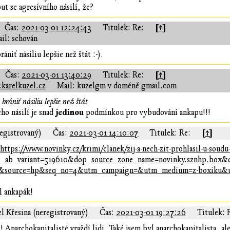
t se agresívního násilí, že?
[↑]
Čas:
2021-03-01 12:24:43
Titulek: Re:
il: schován
niť násiliu lepšie než štát :-).
[↑]
Čas:
2021-03-01 13:40:29
Titulek: Re:
karelkuzel.cz
Mail: kuzelgm v doméně gmail.com
rániť násiliu lepšie než štát
jedinou
ho násilí je snad
podmínkou pro vybudování ankapu!!!
[↑]
egistrovaný)
Čas:
2021-03-01 14:10:07
Titulek: Re:
:
https://www.novinky.cz/krimi/clanek/zij-a-nech-zit-prohlasil-u-soudu
_ab_variant=519610&dop_source_zone_name=novinky.sznhp.box
&source=hp&seq_no=4&utm_campaign=&utm_medium=z-boxiku&u
l ankapák!
l Křesina (neregistrovaný)
Čas:
2021-03-01 19:27:26
Titulek: 
! Anarchokapitalisté vraždí lidi. Také jsem byl anarchokapitalista, a