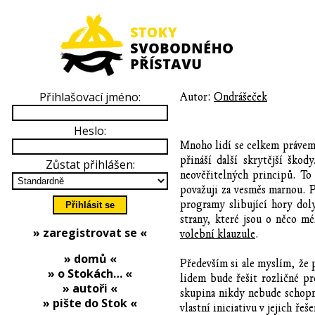
Přihlašovací jméno:
Autor:
Ondrášeček
Heslo:
Mnoho lidí se celkem právem 
přináší další skrytější ško
Zůstat přihlášen:
neověřitelných principů. To
považuji za vesměs marnou. Po
programy slibující hory doly
strany, které jsou o něco m
» zaregistrovat se «
volební klauzule
.
» domů «
Především si ale myslím, že 
» o Stokách… «
lidem bude řešit rozličné pr
» autoři «
skupina nikdy nebude schopná
» pište do Stok «
vlastní iniciativu v jejich ře