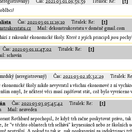
[↑]
neregistrovaný)
Čas:
2021-03-01 09:59:59
Titulek: Re:
hoblbci!
lista
[↑]
Čas:
2021-03-01 11:19:10
Titulek: Re:
nstrukcestatu.cz
Mail: dekonstrukcestatu v doméně gmail.com
ází z rakouské ekonomické školy. Které z jejích principů jsou pochy
[↑]
Čas:
2021-03-01 11:47:02
Titulek: Re:
il: schován
mrdský (neregistrovaný)
Čas:
2021-03-02 16:32:29
Titulek: Re
ekonomické školy nikdo nevyvratil a všichni ekonomové z ní vycházej
nším omyl, že některé věci musí zajišťovat stát, což bylo vyvráceno v
ián
[↑]
Čas:
2021-03-03 05:45:42
Titulek: Re:
n
Mail: neuveden
norant Rothbard nepochopil, že když trh začne poskytovat právo, t
, že "v těchto oblastech trh selhává" keynesiánců nebo ze školních 
ově neutrální. A pokud to tak je, pak poukazování na indoktrinaci tr