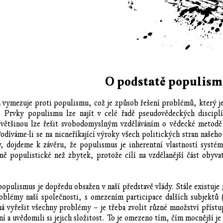
O podstatě populis
vymezuje proti populismu, což je způsob řešení problémů, který je 
dy. Prvky populismu lze najít v celé řadě pseudovědeckých discipl
 většinou lze řešit svobodomyslným vzděláváním o vědecké metodě
díváme-li se na nicneříkající výroky všech politických stran našeho
, dojdeme k závěru, že populismus je inherentní vlastností systém
éně populistické než zbytek, protože cílí na vzdělanější část obyv
populismus je dopředu obsažen v naší představě vlády. Stále existuje
oblémy naší společnosti, s omezením participace dalších subjektů (
 vyřešit všechny problémy – je třeba zvolit různé množství přístu
šení a uvědomili si jejich složitost. To je omezeno tím, čím mocnější 