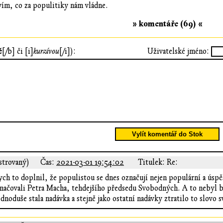
vím, co za populitiky nám vládne.
» komentáře (69) «
ě
[/b] či [i]
kurzívou
[/i]):
Uživatelské jméno:
Vylít komentář do Stok
strovaný)
Čas:
2021-03-01 19:54:02
Titulek: Re:
ch to doplnil, že populistou se dnes označují nejen populární a úspěšn
značovali Petra Macha, tehdejšího předsedu Svobodných. A to nebyl b
dnoduše stala nadávka a stejně jako ostatní nadávky ztratilo to slovo