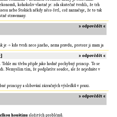
konomů, kohokoliv vlastně je: zda skutečně tvrdili, že trh
esu nebo Stokách někdy něco četl, což naznačuje, že to tak
astně strawmany.
» odpovědět «
ak je -> kdo tvrdi neco jineho, nema pravdu, protoze ji mam ja
↑]
» odpovědět «
l. Tohle mi třeba přijde jako hodně pochybný princip. To se
di. Nemyslím tím, že podplatíte soudce, ale že nejednáte v
bné principy a slibování zázračných výsledků v praxi.
» odpovědět «
elkou houštinu
složitých problémů.