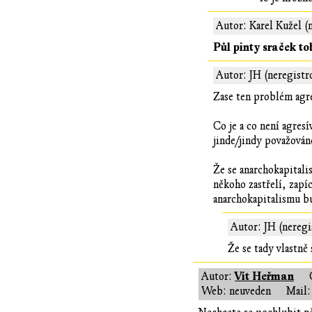
Autor: Karel Kužel (
Půl pinty sraček t
Autor: JH (neregistr
Zase ten problém agre
Co je a co není agres
jinde/jindy považováno
Že se anarchokapitali
někoho zastřelí, zapí
anarchokapitalismu b
Autor: JH (neregi
Že se tady vlastně
Vít Heřman
Autor:
Web: neuveden
Mail: