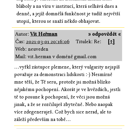
bláboly a na víru v institucí, která selhává dnes a
denně, a jejíž domnělá funkčnost je tudíž největší
utopií, kterou se snaží někdo obhajovat.
Autor:
Vít Heřman
» odpovědět «
Čas:
2021-03-01 20:16:06
Titulek: Re:
[↑]
Web: neuveden
Mail: vit.herman v doméně gmail.com
...vyřkl zástupce plemene, který vulgarity nejspíš
považuje za demonstraci lidskosti :-) Nesmírně
mne těší, že Tě seru, protože jsi možná blízko
nějakému pochopení. Akorát je ve hvězdách, jestli
tě to posune k pochopení, že věci jsou možná
jinak, a že se rozčiluješ zbytečně. Nebo naopak
více zdegeneruješ. Což bych sice nerad, ale to
záleží především na tobě...