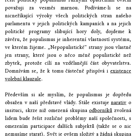
považuji za vesměs marnou. Podíváme-li se na
nicneříkající výroky všech politických stran našeho
parlamentu v jejich politických kampaních a na jejich
politické programy slibující hory doly, dojdeme k
závěru, že populismus je inherentní vlastností systému,
ve kterém žijeme. „Nepopulistické" strany jsou vlastně
jen strany, které jsou o něco méně populistické než
zbytek, protože cílí na vzdělanější část obyvatelstva.
Domnívám se, že k tomu částečně přispívá i
existence
volební klauzule
.
Především si ale myslím, že populismus je dopředu
obsažen v naší představě vlády. Stále existuje
narativ
o
insituci, skrze niž omezená skupina
odborníků
zvolená
lidem bude řešit rozličné problémy naší společnosti, s
omezením participace dalších subjektů (takže se o nic
nemusíme starat). Svět je ovšem složitý a žádná skupina