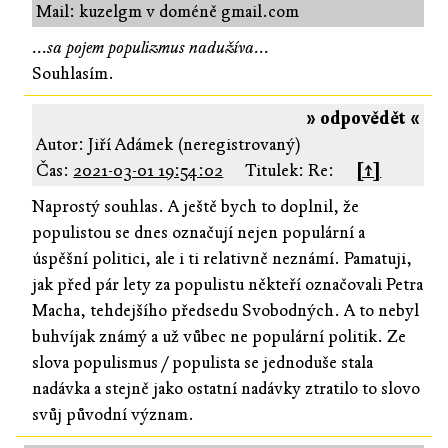
Mail: kuzelgm v doméně gmail.com
...sa pojem populizmus nadužíva...
Souhlasím.
» odpovědět «
Autor: Jiří Adámek (neregistrovaný)
Čas:
2021-03-01 19:54:02
Titulek: Re:
[↑]
Naprostý souhlas. A ještě bych to doplnil, že
populistou se dnes označují nejen populární a
úspěšní politici, ale i ti relativně neznámí. Pamatuji,
jak před pár lety za populistu někteří označovali Petra
Macha, tehdejšího předsedu Svobodných. A to nebyl
buhvíjak známý a už vůbec ne populární politik. Ze
slova populismus / populista se jednoduše stala
nadávka a stejně jako ostatní nadávky ztratilo to slovo
svůj původní význam.