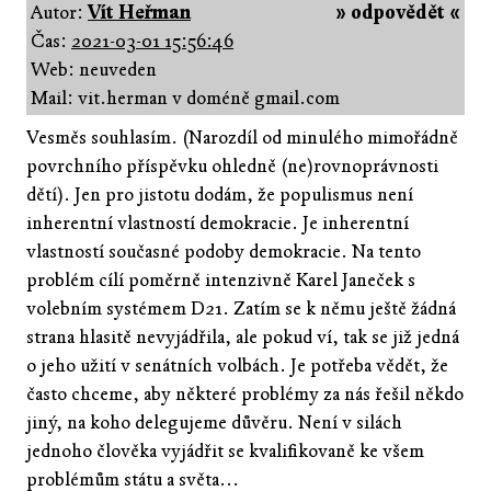
Autor:
Vít Heřman
» odpovědět «
Čas:
2021-03-01 15:56:46
Web: neuveden
Mail: vit.herman v doméně gmail.com
Vesměs souhlasím. (Narozdíl od minulého mimořádně
povrchního příspěvku ohledně (ne)rovnoprávnosti
dětí). Jen pro jistotu dodám, že populismus není
inherentní vlastností demokracie. Je inherentní
vlastností současné podoby demokracie. Na tento
problém cílí poměrně intenzivně Karel Janeček s
volebním systémem D21. Zatím se k němu ještě žádná
strana hlasitě nevyjádřila, ale pokud ví, tak se již jedná
o jeho užití v senátních volbách. Je potřeba vědět, že
často chceme, aby některé problémy za nás řešil někdo
jiný, na koho delegujeme důvěru. Není v silách
jednoho člověka vyjádřit se kvalifikovaně ke všem
problémům státu a světa...