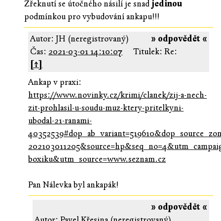
Zřeknutí se útočného násilí je snad
jedinou
podmínkou pro vybudování ankapu!!!
Autor: JH (neregistrovaný)
» odpovědět «
Čas:
2021-03-01 14:10:07
Titulek: Re:
[↑]
Ankap v praxi:
https://www.novinky.cz/krimi/clanek/zij-a-nech-
zit-prohlasil-u-soudu-muz-ktery-pritelkyni-
ubodal-21-ranami-
40352539#dop_ab_variant=519610&dop_source_zo
202103011205&source=hp&seq_no=4&utm_campa
boxiku&utm_source=www.seznam.cz
Pan Nálevka byl ankapák!
» odpovědět «
Autor: Pavel Křesina (neregistrovaný)