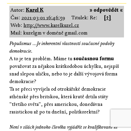
Autor:
Karel K
» odpovědět «
Čas:
2021-03-01 16:46:59
Titulek: Re:
[↑]
Web:
http://www.karelkuzel.cz
Mail: kuzelgm v doméně gmail.com
Populismus ...Je inherentní vlastností současné podoby
demokracie.
A to je ten problém. Máme tu
současnou formu
považovat za nějakou krátkodobou úchylku, nejspíš
snad slepou uličku, nebo to je další vývojová forma
demokracie?
Ta se přeci vyvíjela od otrokářské demokracie
athénské přes britskou, která krutě drtila státy
"třetího světa", přes americkou, donedávna
rasistickou až po tu dnešní, politkorektní?
Není v silách jednoho člověka vyjádřit se kvalifikovaně ke