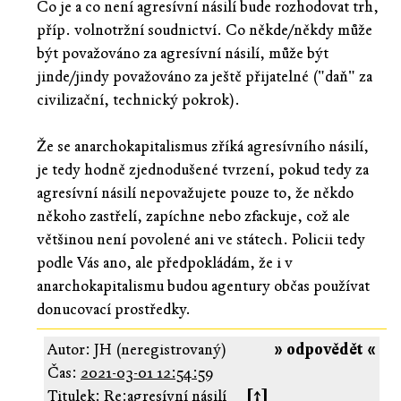
Co je a co není agresívní násilí bude rozhodovat trh,
příp. volnotržní soudnictví. Co někde/někdy může
být považováno za agresívní násilí, může být
jinde/jindy považováno za ještě přijatelné ("daň" za
civilizační, technický pokrok).
Že se anarchokapitalismus zříká agresívního násilí,
je tedy hodně zjednodušené tvrzení, pokud tedy za
agresívní násilí nepovažujete pouze to, že někdo
někoho zastřelí, zapíchne nebo zfackuje, což ale
většinou není povolené ani ve státech. Policii tedy
podle Vás ano, ale předpokládám, že i v
anarchokapitalismu budou agentury občas používat
donucovací prostředky.
Autor: JH (neregistrovaný)
» odpovědět «
Čas:
2021-03-01 12:54:59
Titulek: Re:agresívní násilí
[↑]