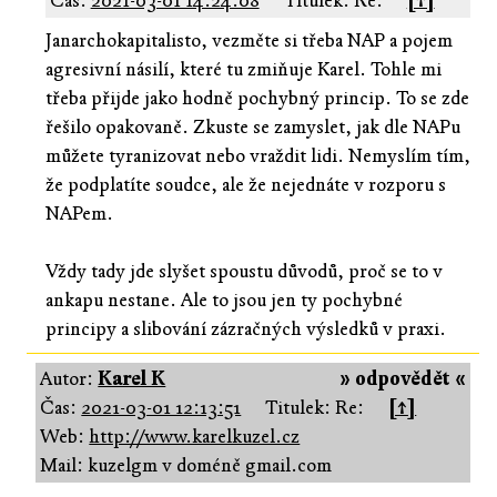
Čas:
2021-03-01 14:24:08
Titulek: Re:
[↑]
Janarchokapitalisto, vezměte si třeba NAP a pojem
agresivní násilí, které tu zmiňuje Karel. Tohle mi
třeba přijde jako hodně pochybný princip. To se zde
řešilo opakovaně. Zkuste se zamyslet, jak dle NAPu
můžete tyranizovat nebo vraždit lidi. Nemyslím tím,
že podplatíte soudce, ale že nejednáte v rozporu s
NAPem.
Vždy tady jde slyšet spoustu důvodů, proč se to v
ankapu nestane. Ale to jsou jen ty pochybné
principy a slibování zázračných výsledků v praxi.
Autor:
Karel K
» odpovědět «
Čas:
2021-03-01 12:13:51
Titulek: Re:
[↑]
Web:
http://www.karelkuzel.cz
Mail: kuzelgm v doméně gmail.com