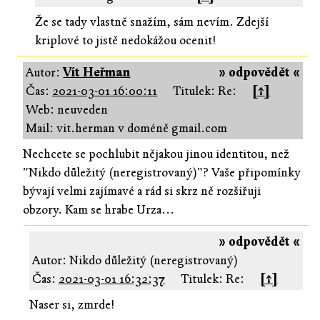
Že se tady vlastně snažím, sám nevím. Zdejší
kriplové to jistě nedokážou ocenit!
Autor:
Vít Heřman
» odpovědět «
Čas:
2021-03-01 16:00:11
Titulek: Re:
[↑]
Web: neuveden
Mail: vit.herman v doméně gmail.com
Nechcete se pochlubit nějakou jinou identitou, než
"Nikdo důležitý (neregistrovaný)"? Vaše připomínky
bývají velmi zajímavé a rád si skrz ně rozšiřuji
obzory. Kam se hrabe Urza...
» odpovědět «
Autor: Nikdo důležitý (neregistrovaný)
Čas:
2021-03-01 16:32:37
Titulek: Re:
[↑]
Naser si, zmrde!