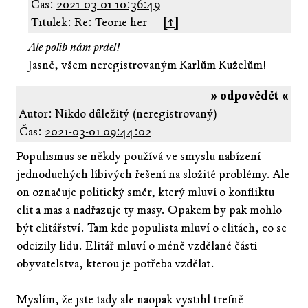
Čas:
2021-03-01 10:36:49
Titulek: Re: Teorie her
[↑]
Ale polib nám prdel!
Jasně, všem neregistrovaným Karlům Kuželům!
» odpovědět «
Autor: Nikdo důležitý (neregistrovaný)
Čas:
2021-03-01 09:44:02
Populismus se někdy používá ve smyslu nabízení
jednoduchých líbivých řešení na složité problémy. Ale
on označuje politický směr, který mluví o konfliktu
elit a mas a nadřazuje ty masy. Opakem by pak mohlo
být elitářství. Tam kde populista mluví o elitách, co se
odcizily lidu. Elitář mluví o méně vzdělané části
obyvatelstva, kterou je potřeba vzdělat.
Myslím, že jste tady ale naopak vystihl trefně