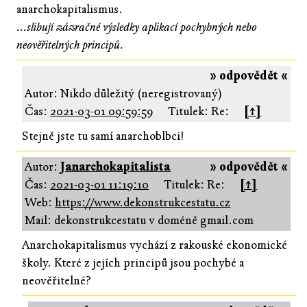
anarchokapitalismus.
...slibují zázračné výsledky aplikací pochybných nebo
neověřitelných principů.
» odpovědět «
Autor: Nikdo důležitý (neregistrovaný)
Čas:
2021-03-01 09:59:59
Titulek: Re:
[↑]
Stejně jste tu samí anarchoblbci!
Autor:
Janarchokapitalista
» odpovědět «
Čas:
2021-03-01 11:19:10
Titulek: Re:
[↑]
Web:
https://www.dekonstrukcestatu.cz
Mail: dekonstrukcestatu v doméně gmail.com
Anarchokapitalismus vychází z rakouské ekonomické
školy. Které z jejích principů jsou pochybé a
neověřitelné?