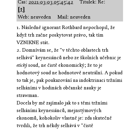
Čas:
2021-03-03 05:45:42
Titulek: Re:
[↑]
Web: neuveden
Mail: neuveden
1. Následně ignorant Rothbard nepochopil, že
když trh začne poskytovat právo, tak tím
VZNIKNE stát.
2. Domnívám se, že "v těchto oblastech trh
selhává" keynesiánců nebo ze školních učebnic je
etický
soud, ne čistě ekonomický; že to je
hodnotový soud ne hodnotově neutrální. A pokud
to tak je, pak poukazování na indoktrinaci tržními
selháními v hodinách občanské nauky je
strawman.
Docela by mě zajímalo jak to s těmi tržními
selháními keynesiánců, mejnstýmových
ekonomů, kohokoliv vlastně je: zda skutečně
tvrdili, že trh někdy selhává v "čistě