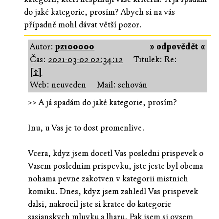
do jaké kategorie, prosím? Abych si na vás
případně mohl dávat větší pozor.
Autor:
pz100000
» odpovědět «
Čas:
2021-03-02 02:34:12
Titulek: Re:
[↑]
Web: neuveden
Mail: schován
>> A já spadám do jaké kategorie, prosím?
Inu, u Vas je to dost promenlive.
Vcera, kdyz jsem docetl Vas posledni prispevek o
Vasem poslednim prispevku, jste jeste byl obema
nohama pevne zakotven v kategorii mistnich
komiku. Dnes, kdyz jsem zahledl Vas prispevek
dalsi, nakrocil jste si kratce do kategorie
sasianskych mluvku a lharu. Pak jsem si ovsem