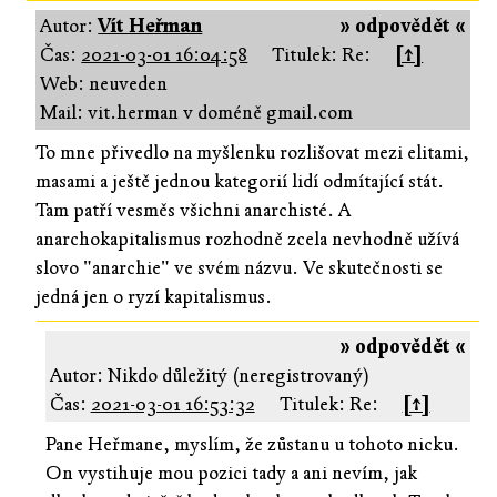
Autor:
Vít Heřman
» odpovědět «
Čas:
2021-03-01 16:04:58
Titulek: Re:
[↑]
Web: neuveden
Mail: vit.herman v doméně gmail.com
To mne přivedlo na myšlenku rozlišovat mezi elitami,
masami a ještě jednou kategorií lidí odmítající stát.
Tam patří vesměs všichni anarchisté. A
anarchokapitalismus rozhodně zcela nevhodně užívá
slovo "anarchie" ve svém názvu. Ve skutečnosti se
jedná jen o ryzí kapitalismus.
» odpovědět «
Autor: Nikdo důležitý (neregistrovaný)
Čas:
2021-03-01 16:53:32
Titulek: Re:
[↑]
Pane Heřmane, myslím, že zůstanu u tohoto nicku.
On vystihuje mou pozici tady a ani nevím, jak