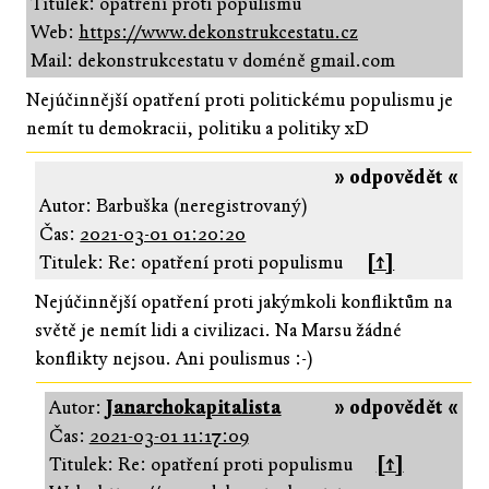
Titulek: opatření proti populismu
Web:
https://www.dekonstrukcestatu.cz
Mail: dekonstrukcestatu v doméně gmail.com
Nejúčinnější opatření proti politickému populismu je
nemít tu demokracii, politiku a politiky xD
» odpovědět «
Autor: Barbuška (neregistrovaný)
Čas:
2021-03-01 01:20:20
Titulek: Re: opatření proti populismu
[↑]
Nejúčinnější opatření proti jakýmkoli konfliktům na
světě je nemít lidi a civilizaci. Na Marsu žádné
konflikty nejsou. Ani poulismus :-)
Autor:
Janarchokapitalista
» odpovědět «
Čas:
2021-03-01 11:17:09
Titulek: Re: opatření proti populismu
[↑]