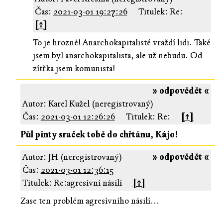
Čas:
2021-03-01 19:27:26
Titulek: Re:
[↑]
To je hrozné! Anarchokapitalisté vraždí lidi. Také
jsem byl anarchokapitalista, ale už nebudu. Od
zítřka jsem komunista!
» odpovědět «
Autor: Karel Kužel (neregistrovaný)
Čas:
2021-03-01 12:26:26
Titulek: Re:
[↑]
Půl pinty sraček tobě do chřtánu, Kájo!
Autor: JH (neregistrovaný)
» odpovědět «
Čas:
2021-03-01 12:36:15
Titulek: Re:agresívní násilí
[↑]
Zase ten problém agresívního násilí...