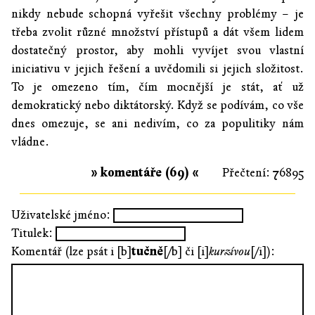
nikdy nebude schopná vyřešit všechny problémy – je
třeba zvolit různé množství přístupů a dát všem lidem
dostatečný prostor, aby mohli vyvíjet svou vlastní
iniciativu v jejich řešení a uvědomili si jejich složitost.
To je omezeno tím, čím mocnější je stát, ať už
demokratický nebo diktátorský. Když se podívám, co vše
dnes omezuje, se ani nedivím, co za populitiky nám
vládne.
» komentáře (69) «
Přečtení: 76895
Uživatelské jméno:
Titulek:
Komentář (lze psát i [b]
tučně
[/b] či [i]
kurzívou
[/i]):