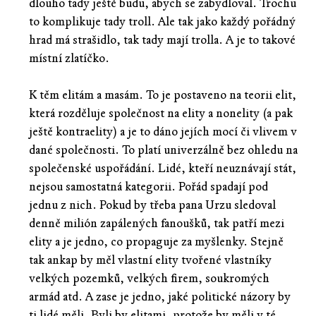
dlouho tady ještě budu, abych se zabydloval. Trochu
to komplikuje tady troll. Ale tak jako každý pořádný
hrad má strašidlo, tak tady mají trolla. A je to takové
místní zlatíčko.
K těm elitám a masám. To je postaveno na teorii elit,
která rozděluje společnost na elity a nonelity (a pak
ještě kontraelity) a je to dáno jejích mocí či vlivem v
dané společnosti. To platí univerzálně bez ohledu na
společenské uspořádání. Lidé, kteří neuznávají stát,
nejsou samostatná kategorii. Pořád spadají pod
jednu z nich. Pokud by třeba pana Urzu sledoval
denně milión zapálených fanoušků, tak patří mezi
elity a je jedno, co propaguje za myšlenky. Stejně
tak ankap by měl vlastní elity tvořené vlastníky
velkých pozemků, velkých firem, soukromých
armád atd. A zase je jedno, jaké politické názory by
ti lidé měli. Byli by elitami, protože by měli v té