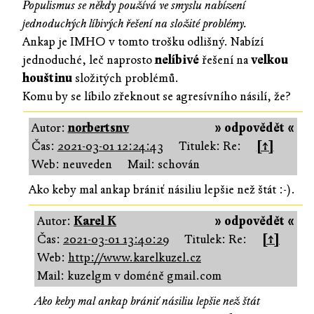
Populismus se někdy používá ve smyslu nabízení
jednoduchých líbivých řešení na složité problémy.
Ankap je IMHO v tomto trošku odlišný. Nabízí
jednoduché, leč naprosto
nelíbivé
řešení na
velkou
houštinu
složitých problémů.
Komu by se líbilo zřeknout se agresívního násilí, že?
Autor:
norbertsnv
» odpovědět «
Čas:
2021-03-01 12:24:43
Titulek: Re:
[↑]
Web: neuveden
Mail: schován
Ako keby mal ankap brániť násiliu lepšie než štát :-).
Autor:
Karel K
» odpovědět «
Čas:
2021-03-01 13:40:29
Titulek: Re:
[↑]
Web:
http://www.karelkuzel.cz
Mail: kuzelgm v doméně gmail.com
Ako keby mal ankap brániť násiliu lepšie než štát