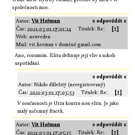
společnosti moc.
Autor:
Vít Heřman
» odpovědět «
Čas:
2021-03-01 17:01:14
Titulek: Re:
[↑]
Web: neuveden
Mail: vit.herman v doméně gmail.com
Ano, rozumím. Elitu definuje její vliv a nikoli
uspořádání.
» odpovědět «
Autor: Nikdo důležitý (neregistrovaný)
Čas:
2021-03-01 17:03:53
Titulek: Re:
[↑]
V současnosti je Urza kontra-non-elita. Je jako
malý ničemný fracek.
Autor:
Vít Heřman
» odpovědět «
Čas:
2021-03-01 17:05:15
Titulek: Re:
[↑]