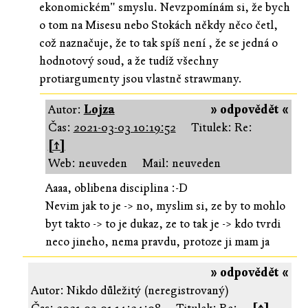
ekonomickém" smyslu. Nevzpomínám si, že bych
o tom na Misesu nebo Stokách někdy něco četl,
což naznačuje, že to tak spíš není , že se jedná o
hodnotový soud, a že tudíž všechny
protiargumenty jsou vlastně strawmany.
Autor:
Lojza
» odpovědět «
Čas:
2021-03-03 10:19:52
Titulek: Re:
[↑]
Web: neuveden
Mail: neuveden
Aaaa, oblibena disciplina :-D
Nevim jak to je -> no, myslim si, ze by to mohlo
byt takto -> to je dukaz, ze to tak je -> kdo tvrdi
neco jineho, nema pravdu, protoze ji mam ja
» odpovědět «
Autor: Nikdo důležitý (neregistrovaný)