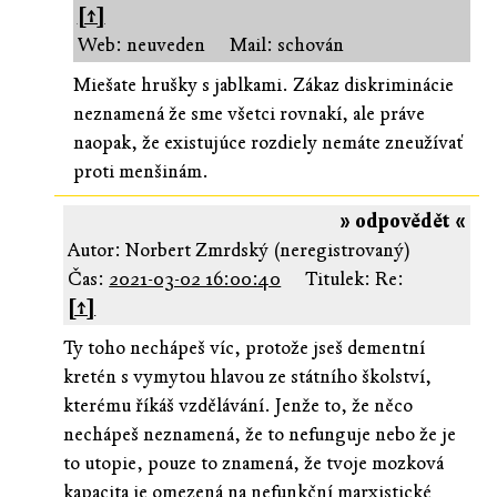
[↑]
Web: neuveden
Mail: schován
Miešate hrušky s jablkami. Zákaz diskriminácie
neznamená že sme všetci rovnakí, ale práve
naopak, že existujúce rozdiely nemáte zneužívať
proti menšinám.
» odpovědět «
Autor: Norbert Zmrdský (neregistrovaný)
Čas:
2021-03-02 16:00:40
Titulek: Re:
[↑]
Ty toho nechápeš víc, protože jseš dementní
kretén s vymytou hlavou ze státního školství,
kterému říkáš vzdělávání. Jenže to, že něco
nechápeš neznamená, že to nefunguje nebo že je
to utopie, pouze to znamená, že tvoje mozková
kapacita je omezená na nefunkční marxistické