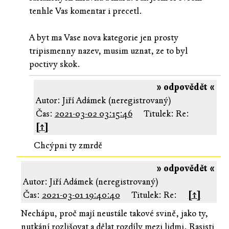
tenhle Vas komentar i precetl.
A byt ma Vase nova kategorie jen prosty
tripismenny nazev, musim uznat, ze to byl
poctivy skok.
» odpovědět «
Autor: Jiří Adámek (neregistrovaný)
Čas:
2021-03-02 03:15:46
Titulek: Re:
[↑]
Chcýpni ty zmrdě
» odpovědět «
Autor: Jiří Adámek (neregistrovaný)
Čas:
2021-03-01 19:40:40
Titulek: Re:
[↑]
Nechápu, proč mají neustále takové svině, jako ty,
nutkání rozlišovat a dělat rozdíly mezi lidmi. Rasisti