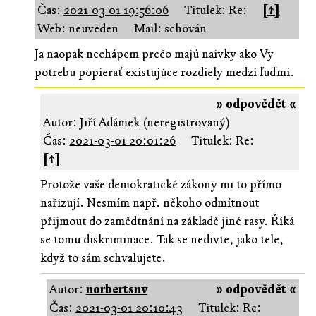
Čas:
2021-03-01 19:56:06
Titulek: Re:
[↑]
Web: neuveden
Mail: schován
Ja naopak nechápem prečo majú naivky ako Vy
potrebu popierať existujúce rozdiely medzi ľuďmi.
» odpovědět «
Autor: Jiří Adámek (neregistrovaný)
Čas:
2021-03-01 20:01:26
Titulek: Re:
[↑]
Protože vaše demokratické zákony mi to přímo
nařizují. Nesmím např. někoho odmítnout
přijmout do zamědtnání na základě jiné rasy. Říká
se tomu diskriminace. Tak se nedivte, jako tele,
když to sám schvalujete.
Autor:
norbertsnv
» odpovědět «
Čas:
2021-03-01 20:10:43
Titulek: Re: