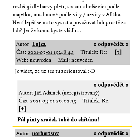
rozlišují dle barvy pleti, socani a bolševíci podle
majetku, muslimové podle víry / nevíry v Alláha.
Není lepší se na to vysrat a považovat lidi prostě za
lidi? Jenže komu byste vládli...
Autor:
Lojza
» odpovědět «
Čas:
2021-03-01 19:48:42
Titulek: Re:
[↑]
Web: neuveden
Mail: neuveden
Je videt, ze uz ses tu zorientoval :-D
» odpovědět «
Autor: Jiří Adámek (neregistrovaný)
Čas:
2021-03-01 20:02:15
Titulek: Re:
[↑]
Půl pinty sraček tobě do chřtánu!
Autor:
norbertsnv
» odpovědět «