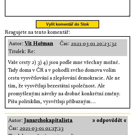
Vylít komentář do Stok
Reagujete na tento komentář:
Autor:
Vít Heřman
Čas:
2021-03-01 20:23:32
Titulek: Re:
Vaše cesty 2) 3) 4) jsou podle mne všechny možné.
Tady doma v ČR a v pohodlí svého domova volím
cestu vysvětlování a zlepšování demokracie. Ale ne
tím, že vysvětluji bezestátní společnost. Ale
promyšlenými návrhy na drobné konkrétní změny.
Píšu politikům, vysvětluji příbuzným...
Autor:
Janarchokapitalista
» odpovědět «
Čas:
2021-03-01 01:17:13