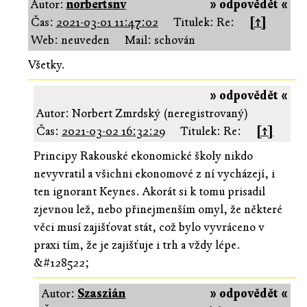
Autor:
norbertsnv
» odpovědět «
Čas:
2021-03-01 11:47:02
Titulek: Re:
[↑]
Web: neuveden
Mail: schován
Všetky.
» odpovědět «
Autor: Norbert Zmrdský (neregistrovaný)
Čas:
2021-03-02 16:32:29
Titulek: Re:
[↑]
Principy Rakouské ekonomické školy nikdo
nevyvratil a všichni ekonomové z ní vycházejí, i
ten ignorant Keynes. Akorát si k tomu prisadil
zjevnou lež, nebo přinejmenším omyl, že některé
věci musí zajišťovat stát, což bylo vyvráceno v
praxi tím, že je zajišťuje i trh a vždy lépe.
&#128522;
Autor:
Szaszián
» odpovědět «