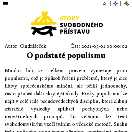
Autor:
Ondrášeček
Čas: 2021-03-01 00:00:02
O podstatě populismu
Mnoho lidí se celkem právem vymezuje proti
populismu, což je způsob řešení problémů, který je sice
líbivý společenskému mínění, ale příliš jednoduchý,
často přináší další skrytější škody. Prvky populismu lze
najít v celé řadě pseudovědeckých disciplín, které slibují
zázračné výsledky aplikací pochybných nebo
neověřitelných principů. To většinou lze řešit
svobodomyslným vzděláváním o vědecké metodě. Snahu
řešit politický populismus různými opatřeními ovšem