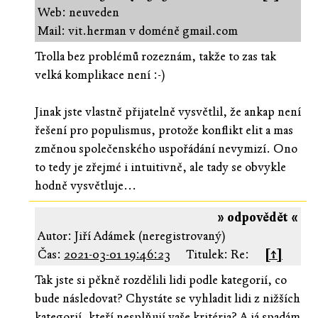
Web: neuveden
Mail: vit.herman v doméně gmail.com
Trolla bez problémů rozeznám, takže to zas tak
velká komplikace není :-)
Jinak jste vlastně přijatelně vysvětlil, že ankap není
řešení pro populismus, protože konflikt elit a mas
změnou společenského uspořádání nevymizí. Ono
to tedy je zřejmé i intuitivně, ale tady se obvykle
hodně vysvětluje...
» odpovědět «
Autor: Jiří Adámek (neregistrovaný)
Čas:
2021-03-01 19:46:23
Titulek: Re:
[↑]
Tak jste si pěkně rozdělili lidi podle kategorií, co
bude následovat? Chystáte se vyhladit lidi z nižších
kategorií, kteří nesplňují vaše kritéria? A já spadám