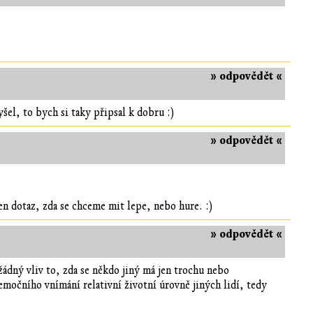
» odpovědět «
yšel, to bych si taky připsal k dobru :)
» odpovědět «
en dotaz, zda se chceme mit lepe, nebo hure. :)
» odpovědět «
žádný vliv to, zda se někdo jiný má jen trochu nebo
močního vnímání relativní životní úrovně jiných lidí, tedy