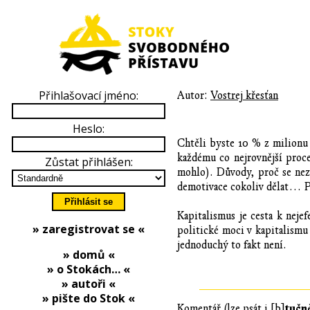
Přihlašovací jméno:
Autor:
Vostrej křesťan
Heslo:
Chtěli byste 10 % z milionu 
každému co nejrovnější proce
Zůstat přihlášen:
mohlo). Důvody, proč se nezv
demotivace cokoliv dělat… Pr
Kapitalismus je cesta k neje
» zaregistrovat se «
politické moci v kapitalismu 
jednoduchý to fakt není.
» domů «
» o Stokách… «
» autoři «
» pište do Stok «
tučn
Komentář (lze psát i [b]