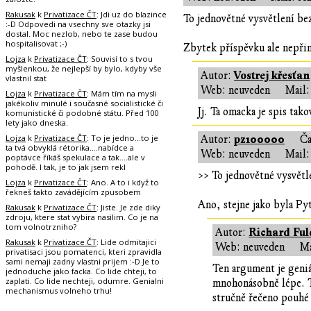
Rakusak
k
Privatizace ČT
: Jdi uz do blazince
To jednovětné vysvětlení bez
:-D Odpovedi na vsechny sve otazky jsi
dostal. Moc nezlob, nebo te zase budou
hospitalisovat ;-)
Zbytek příspěvku ale nepřine
Lojza
k
Privatizace ČT
: Souvisí to s tvou
myšlenkou, že nejlepší by bylo, kdyby vše
Vostrej křesťan
Autor:
vlastnil stat
Web: neuveden
Mail:
Lojza
k
Privatizace ČT
: Mám tím na mysli
jakékoliv minulé i současné socialistické či
Jj. Ta omacka je spis tak
komunistické či podobné státu. Před 100
lety jako dneska.
Lojza
k
Privatizace ČT
: To je jedno...to je
pz100000
Autor:
Č
ta tvá obvyklá rétorika....nabídce a
Web: neuveden
Mail:
poptávce říkáš spekulace a tak....ale v
pohodě. I tak, je to jak jsem rekl
>> To jednovětné vysvětle
Lojza
k
Privatizace ČT
: Ano. A to i když to
řekneš takto zavádějícím zpusobem
Ano, stejne jako byla Py
Rakusak
k
Privatizace ČT
: Jiste. Je zde diky
zdroju, ktere stat vybira nasilim. Co je na
tom volnotrzniho?
Richard Ful
Autor:
Rakusak
k
Privatizace ČT
: Lide odmitajici
Web: neuveden
Ma
privatisaci jsou pomatenci, kteri zpravidla
sami nemaji zadny vlastni prijem :-D Je to
Ten argument je geniá
jednoduche jako facka. Co lide chteji, to
zaplati. Co lide nechteji, odumre. Genialni
mnohonásobně lépe. Te
mechanismus volneho trhu!
stručně řečeno pouhé 