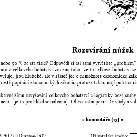
Rozevírání nůžek
nebo 50 % ze sta tisíc? Odpovědí si asi sami vysvětlíte „problém“ s
nto z celkového bohatství za cenu toho, že to celkové bohatství se 
yšuje, jsou hluboké, ale v zásadě jde o nemožnost ekonomické kalk
ostě popírání ekonomických zákonů, protože tak to mají politici rá
fektivnějšímu navyšování celkového bohatství a logistiky beze snahy
není – je to protiklad socialismu). Občas mám pocit, že vlády a volič
» komentáře (13) «
ě
[/b] či [i]
kurzívou
[/i]):
Uživatelské jméno: