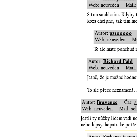
Web: neuveden
Mail:
S tim souhlasím. Kdyby t
koza chcípne, tak tim me
pz100000
Autor:
Web: neuveden
Ma
To ale mate ponekud 
Richard Fuld
Autor:
Web: neuveden
Mail:
Jasně, že je možné hodnot
To ale přece neznamená, 
Bravenec
Autor:
Čas:
2
Web: neuveden
Mail: sc
Jestli ty nůžky lidem vadí n
nebo k psychopatické potřeb