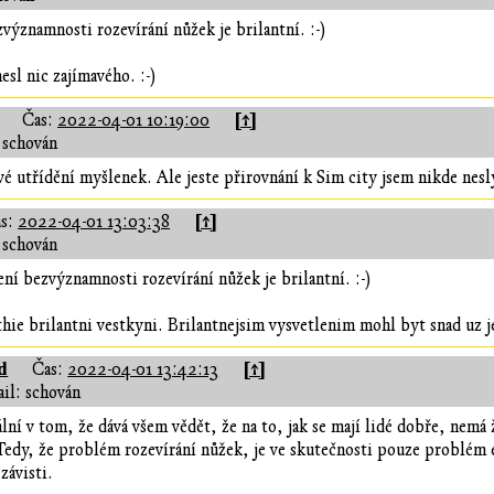
významnosti rozevírání nůžek je brilantní. :-)
sl nic zajímavého. :-)
[↑]
Čas:
2022-04-01 10:19:00
 schován
ové utřídění myšlenek. Ale jeste přirovnání k Sim city jsem nikde nesl
[↑]
as:
2022-04-01 13:03:38
 schován
ní bezvýznamnosti rozevírání nůžek je brilantní. :-)
thie brilantni vestkyni. Brilantnejsim vysvetlenim mohl byt snad uz j
d
[↑]
Čas:
2022-04-01 13:42:13
il: schován
lní v tom, že dává všem vědět, že na to, jak se mají lidé dobře, nemá 
dy, že problém rozevírání nůžek, je ve skutečnosti pouze problém e
závisti.