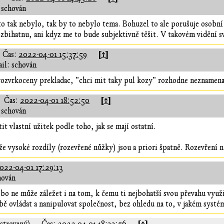
 schován
o tak nebylo, tak by to nebylo tema. Bohuzel to ale porušuje osobní v
zbihatnu, ani kdyz me to bude subjektivně těšit. V takovém vidění s
[↑]
Čas:
2022-04-01 15:37:59
il: schován
rozvrkoceny prekladac, "chci mit taky pul kozy" rozhodne neznamena
[↑]
Čas:
2022-04-01 18:52:50
 schován
it vlastní užitek podle toho, jak se mají ostatní.
že vysoké rozdíly (rozevřené nůžky) jsou a priori špatně. Rozevření 
022-04-01 17:29:13
hován
ebo ne může záležet i na tom, k čemu ti nejbohatší svou převahu využij
ě ovládat a nanipulovat společnost, bez ohledu na to, v jakém systé