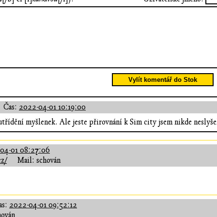
Vylít komentář do Stok
Čas:
2022-04-01 10:19:00
 utřídění myšlenek. Ale jeste přirovnání k Sim city jsem nikde neslyše
04-01 08:27:06
cz/
Mail: schován
as:
2022-04-01 09:52:12
hován