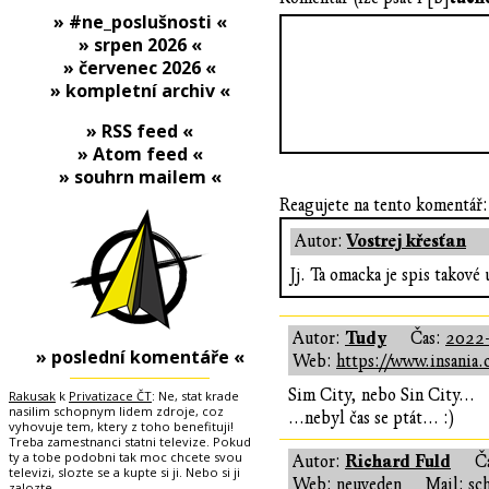
» #ne_poslušnosti «
» srpen 2026 «
» červenec 2026 «
» kompletní archiv «
» RSS feed «
» Atom feed «
» souhrn mailem «
Reagujete na tento komentář:
Vostrej křesťan
Autor:
Jj. Ta omacka je spis takové
Tudy
Autor:
Čas:
2022-
» poslední komentáře «
Web:
https://www.insania.
Sim City, nebo Sin City...
Rakusak
k
Privatizace ČT
: Ne, stat krade
nasilim schopnym lidem zdroje, coz
...nebyl čas se ptát... :)
vyhovuje tem, ktery z toho benefituji!
Treba zamestnanci statni televize. Pokud
ty a tobe podobni tak moc chcete svou
Richard Fuld
Autor:
Č
televizi, slozte se a kupte si ji. Nebo si ji
Web: neuveden
Mail: sc
zalozte.