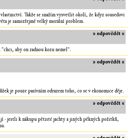
lastnictví. Takže se snažím vysvetlit okolí, že kdyz sousedovi
věta je samozřejmě velký morální problem.
» odpovědět «
 "chci, aby on zadnou kozu nemel".
» odpovědět «
nůžek je pouze pasívním odrazem toho, co se v ekonomice děje.
» odpovědět «
í - jestli k nákupu pětisté jachty a jiných pěkných požitků,
mu.