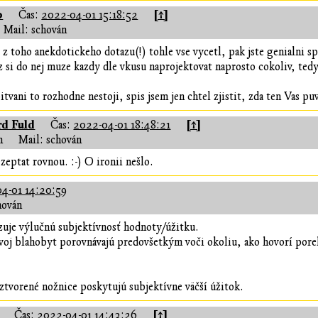
0
[↑]
Čas:
2022-04-01 15:18:52
Mail: schován
 z toho anekdotickeho dotazu(!) tohle vse vycetl, pak jste genialni sp
z si do nej muze kazdy dle vkusu naprojektovat naprosto cokoliv, ted
itvani to rozhodne nestoji, spis jsem jen chtel zjistit, zda ten Vas p
rd Fuld
[↑]
Čas:
2022-04-01 18:48:21
n
Mail: schován
 zeptat rovnou. :-) O ironii nešlo.
4-01 14:20:59
hován
zuje výlučnú subjektívnosť hodnoty/úžitku.
svoj blahobyt porovnávajú predovšetkým voči okoliu, ako hovorí por
oztvorené nožnice poskytujú subjektívne väčší úžitok.
[↑]
Čas:
2022-04-01 14:43:26