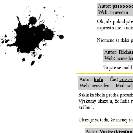
pz10000
Autor:
Web: neuveden
Ok, ale pokud jste
naprosto nic, tudi
Nicmene za dalsi p
Richa
Autor:
Web: neuvede
To jste se mohl
hefo
Autor:
Čas:
2022-0
Web: neuveden
Mail: sc
Rakúska škola predsa presad
Výskumy ukazujú, že ľudia 
kráľmi".
Ukazuje sa teda, že menej r
Vostrej křesťan
Autor: