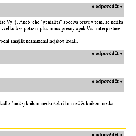
» odpovědět «
ise Vy :). Aneb jeho "genialita" spociva prave v tom, ze nerika
y vcelku bez potizi i plusminus presny opak Vasi interpretace.
uvodni smajlik neznamenal nejakou ironii.
» odpovědět «
» odpovědět «
ekadlo "radšej kráľom medzi žobrákmi než žobrákom medzi
» odpovědět «