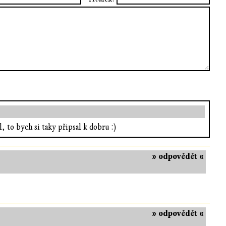
l, to bych si taky připsal k dobru :)
» odpovědět «
» odpovědět «