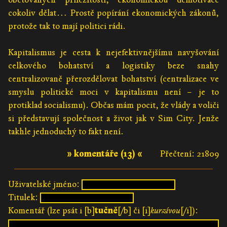
cokoliv dělat… Prostě popírání ekonomických zákonů,
protože tak to mají politici rádi.
Kapitalismus je cesta k nejefektivnějšímu navyšování
celkového bohatství a logistiky beze snahy
centralizovaně přerozdělovat bohatství (centralizace ve
smyslu politické moci v kapitalismu není – je to
protiklad socialismu). Občas mám pocit, že vlády a voliči
si představují společnost a život jak v Sim City. Jenže
takhle jednoduchý to fakt není.
» komentáře (13) «
Přečtení: 21809
Uživatelské jméno:
Titulek:
Komentář (lze psát i [b]
tučně
[/b] či [i]
kurzívou
[/i]):