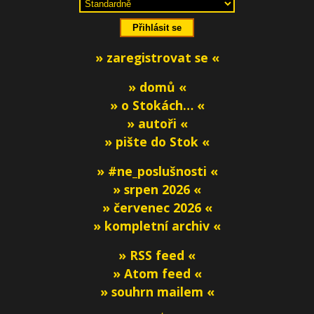
» zaregistrovat se «
» domů «
» o Stokách… «
» autoři «
» pište do Stok «
» #ne_poslušnosti «
» srpen 2026 «
» červenec 2026 «
» kompletní archiv «
» RSS feed «
» Atom feed «
» souhrn mailem «