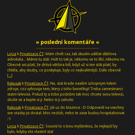
» poslední komentáře «
Lojza
k
Privatizace ČT
: Mám chvíli cas, tak zkusím udělat ďáblova
advokáta... Máme tu stát. Holt to tak je, někomu se to líbí, někomu ne.
Obecně asi platí, že drtivá většina lidí, když už si ten stát platí, by
chtěla, aby sluzby, co poskytuje, byly co nejkvalitnější. Dále obecně
[…]
Rakusak
k
Privatizace ČT
: Ne, stat krade nasilim schopnym lidem
zdroje, coz vyhovuje tem, ktery z toho benefituji! Treba zamestnanci
statni televize. Pokud ty a tobe podobni tak moc chcete svou televizi,
slozte se a kupte si ji. Nebo si ji zalozte.
Rakusak
k
Privatizace ČT
: Jdi uz do blazince :-D Odpovedi na vsechny
sve otazky jsi dostal. Moc nezlob, nebo te zase budou hospitalisovat
;-)
Lojza
k
Privatizace ČT
: Souvisí to s tvou myšlenkou, že nejlepší by
bylo, kdyby vše vlastnil stat