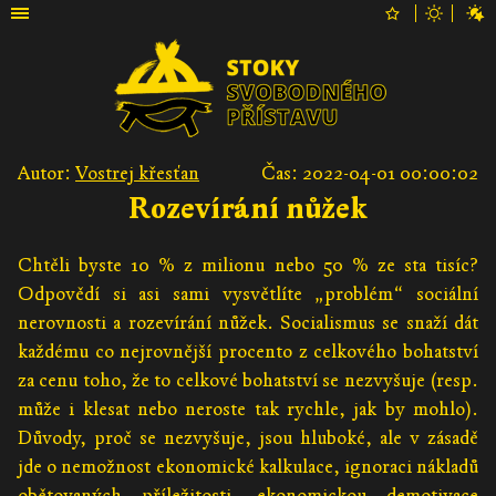
Autor:
Vostrej křesťan
Čas: 2022-04-01 00:00:02
Rozevírání nůžek
Chtěli byste 10 % z milionu nebo 50 % ze sta tisíc?
Odpovědí si asi sami vysvětlíte „problém“ sociální
nerovnosti a rozevírání nůžek. Socialismus se snaží dát
každému co nejrovnější procento z celkového bohatství
za cenu toho, že to celkové bohatství se nezvyšuje (resp.
může i klesat nebo neroste tak rychle, jak by mohlo).
Důvody, proč se nezvyšuje, jsou hluboké, ale v zásadě
jde o nemožnost ekonomické kalkulace, ignoraci nákladů
obětovaných příležitosti, ekonomickou demotivace