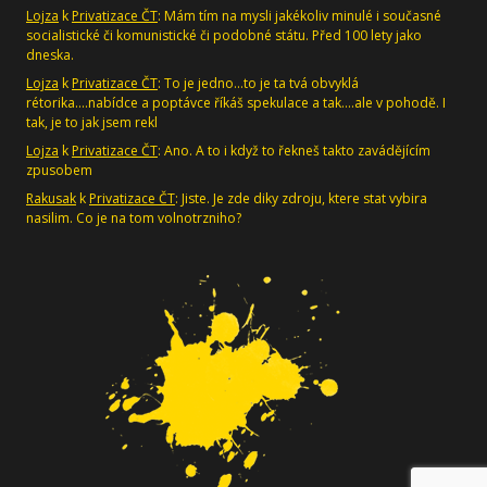
Lojza
k
Privatizace ČT
: Mám tím na mysli jakékoliv minulé i současné
socialistické či komunistické či podobné státu. Před 100 lety jako
dneska.
Lojza
k
Privatizace ČT
: To je jedno...to je ta tvá obvyklá
rétorika....nabídce a poptávce říkáš spekulace a tak....ale v pohodě. I
tak, je to jak jsem rekl
Lojza
k
Privatizace ČT
: Ano. A to i když to řekneš takto zavádějícím
zpusobem
Rakusak
k
Privatizace ČT
: Jiste. Je zde diky zdroju, ktere stat vybira
nasilim. Co je na tom volnotrzniho?