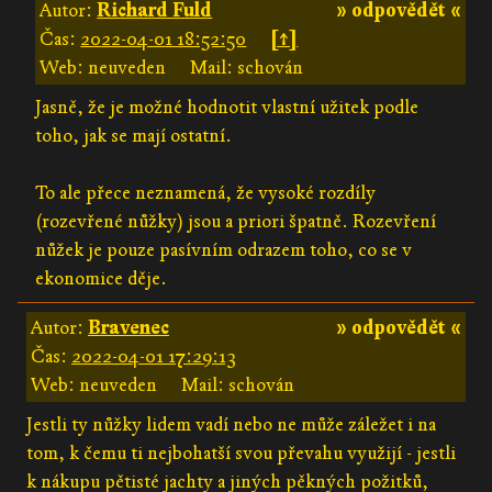
Autor:
Richard Fuld
» odpovědět «
Čas:
2022-04-01 18:52:50
[↑]
Web: neuveden
Mail: schován
Jasně, že je možné hodnotit vlastní užitek podle
toho, jak se mají ostatní.
To ale přece neznamená, že vysoké rozdíly
(rozevřené nůžky) jsou a priori špatně. Rozevření
nůžek je pouze pasívním odrazem toho, co se v
ekonomice děje.
Autor:
Bravenec
» odpovědět «
Čas:
2022-04-01 17:29:13
Web: neuveden
Mail: schován
Jestli ty nůžky lidem vadí nebo ne může záležet i na
tom, k čemu ti nejbohatší svou převahu využijí - jestli
k nákupu pětisté jachty a jiných pěkných požitků,