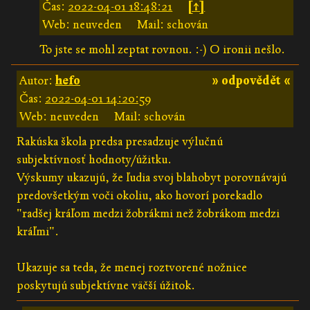
Čas:
2022-04-01 18:48:21
[↑]
Web: neuveden
Mail: schován
To jste se mohl zeptat rovnou. :-) O ironii nešlo.
Autor:
hefo
» odpovědět «
Čas:
2022-04-01 14:20:59
Web: neuveden
Mail: schován
Rakúska škola predsa presadzuje výlučnú
subjektívnosť hodnoty/úžitku.
Výskumy ukazujú, že ľudia svoj blahobyt porovnávajú
predovšetkým voči okoliu, ako hovorí porekadlo
"radšej kráľom medzi žobrákmi než žobrákom medzi
kráľmi".
Ukazuje sa teda, že menej roztvorené nožnice
poskytujú subjektívne väčší úžitok.