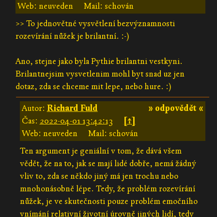
Web: neuveden
Mail: schován
>> To jednovětné vysvětlení bezvýznamnosti
rozevírání nůžek je brilantní. :-)
Ano, stejne jako byla Pythie brilantni vestkyni.
Brilantnejsim vysvetlenim mohl byt snad uz jen
dotaz, zda se chceme mit lepe, nebo hure. :)
Autor:
Richard Fuld
» odpovědět «
Čas:
2022-04-01 13:42:13
[↑]
Web: neuveden
Mail: schován
Ten argument je geniální v tom, že dává všem
vědět, že na to, jak se mají lidé dobře, nemá žádný
vliv to, zda se někdo jiný má jen trochu nebo
mnohonásobně lépe. Tedy, že problém rozevírání
nůžek, je ve skutečnosti pouze problém emočního
vnímání relativní životní úrovně jiných lidí, tedy