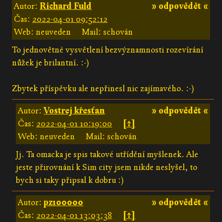
Autor:
Richard Fuld
» odpovědět «
Čas:
2022-04-01 09:52:12
Web: neuveden
Mail: schován
To jednovětné vysvětlení bezvýznamnosti rozevírání
nůžek je brilantní. :-)
Zbytek příspěvku ale nepřinesl nic zajímavého. :-)
Autor:
Vostrej křesťan
» odpovědět «
Čas:
2022-04-01 10:19:00
[↑]
Web: neuveden
Mail: schován
Jj. Ta omacka je spis takové utřídění myšlenek. Ale
jeste přirovnání k Sim city jsem nikde neslyšel, to
bych si taky připsal k dobru :)
Autor:
pz100000
» odpovědět «
Čas:
2022-04-01 13:03:38
[↑]