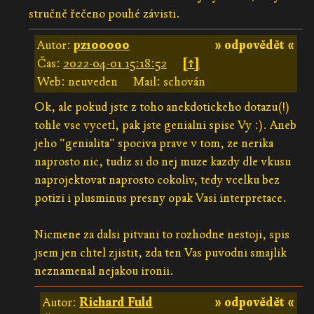
stručně řečeno pouhé závisti.
Autor:
pz100000
» odpovědět «
Čas:
2022-04-01 15:18:52
[↑]
Web: neuveden
Mail: schován
Ok, ale pokud jste z toho anekdotickeho dotazu(!)
tohle vse vycetl, pak jste genialni spise Vy :). Aneb
jeho "genialita" spociva prave v tom, ze nerika
naprosto nic, tudiz si do nej muze kazdy dle vkusu
naprojektovat naprosto cokoliv, tedy vcelku bez
potizi i plusminus presny opak Vasi interpretace.
Nicmene za dalsi pitvani to rozhodne nestoji, spis
jsem jen chtel zjistit, zda ten Vas puvodni smajlik
neznamenal nejakou ironii.
Autor:
Richard Fuld
» odpovědět «