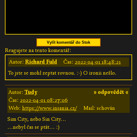
Vylít komentář do Stok
Reagujete na tento komentář:
Autor:
Richard Fuld
Čas:
2022-04-01 18:48:21
To jste se mohl zeptat rovnou. :-) O ironii nešlo.
Autor:
Tudy
» odpovědět «
Čas:
2022-04-01 08:27:06
Web:
https://www.insania.cz/
Mail: schován
Sim City, nebo Sin City...
...nebyl čas se ptát... :)