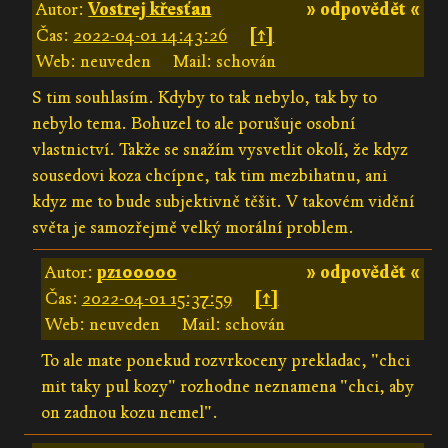
Autor:
Vostrej křesťan
» odpovědět «
Čas:
2022-04-01 14:43:26
[↑]
Web: neuveden
Mail: schován
S tim souhlasím. Kdyby to tak nebylo, tak by to
nebylo tema. Bohuzel to ale porušuje osobní
vlastnictví. Takže se snažím vysvetlit okolí, že kdyz
sousedovi koza chcípne, tak tim mezbihatnu, ani
kdyz me to bude subjektivně těšit. V takovém vidění
světa je samozřejmě velký morální problem.
Autor:
pz100000
» odpovědět «
Čas:
2022-04-01 15:37:59
[↑]
Web: neuveden
Mail: schován
To ale mate ponekud rozvrkoceny prekladac, "chci
mit taky pul kozy" rozhodne neznamena "chci, aby
on zadnou kozu nemel".