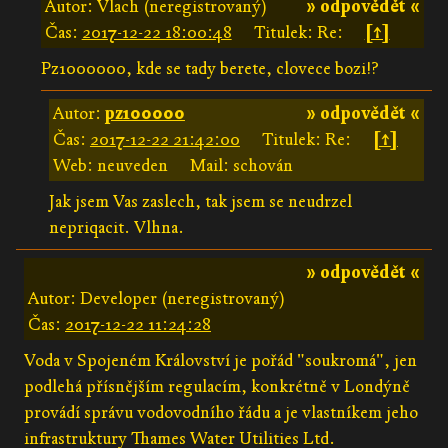
Autor: Vlach (neregistrovaný)
» odpovědět «
Čas:
2017-12-22 18:00:48
Titulek: Re:
[↑]
Pz1000000, kde se tady berete, clovece bozi!?
Autor:
pz100000
» odpovědět «
Čas:
2017-12-22 21:42:00
Titulek: Re:
[↑]
Web: neuveden
Mail: schován
Jak jsem Vas zaslech, tak jsem se neudrzel
nepriqacit. Vlhna.
» odpovědět «
Autor: Developer (neregistrovaný)
Čas:
2017-12-22 11:24:28
Voda v Spojeném Království je pořád "soukromá", jen
podlehá přísnějším regulacím, konkrétně v Londýně
provádí správu vodovodního řádu a je vlastníkem jeho
infrastruktury Thames Water Utilities Ltd.