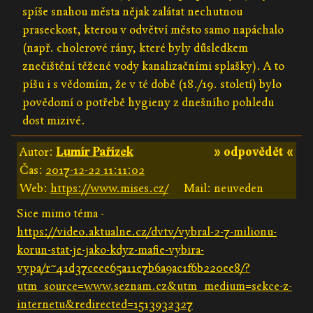
spíše snahou města nějak zalátat nechutnou
praseckost, kterou v odvětví město samo napáchalo
(např. cholerové rány, které byly důsledkem
znečištění těžené vody kanalizačními splašky). A to
píšu i s vědomím, že v té době (18./19. století) bylo
povědomí o potřebě hygieny z dnešního pohledu
dost mizivé.
Autor:
Lumír Pařízek
» odpovědět «
Čas:
2017-12-22 11:11:02
Web:
https://www.mises.cz/
Mail: neuveden
Sice mimo téma -
https://video.aktualne.cz/dvtv/vybral-2-7-milionu-
korun-stat-je-jako-kdyz-mafie-vybira-
vypa/r~41d37ceee65a11e7b6a9ac1f6b220ee8/?
utm_source=www.seznam.cz&utm_medium=sekce-z-
internetu&redirected=1513932327