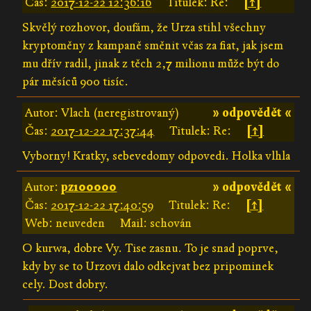
Čas:
2017-12-22 12:36:16
Titulek: Re:
[↑]
Skvělý rozhovor, doufám, že Urza stihl všechny
kryptoměny z kampaně směnit včas za fiat, jak jsem
mu dřív radil, jinak z těch 2,7 milionu může být do
pár měsíců 900 tisíc.
Autor: Vlach (neregistrovaný)
» odpovědět «
Čas:
2017-12-22 17:37:44
Titulek: Re:
[↑]
Vyborny! Kratky, sebevedomy odpovedi. Holka vlhla
Autor:
pz100000
» odpovědět «
Čas:
2017-12-22 17:40:59
Titulek: Re:
[↑]
Web: neuveden
Mail: schován
O kurwa, dobre Vy. Tise zasnu. To je snad poprve,
kdy by se to Urzovi dalo odkejvat bez pripominek
cely. Dost dobry.