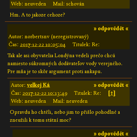
Web: neuveden
Mail: schován
Hm. A to jakoze cehoze?
» odpovědět «
Autor: norbertsnv (neregistrovaný)
Čas:
2017-12-22 10:05:04
Titulek: Re:
Tak ale asi obyvatelia Londýna vedeli prečo chcú
namiesto súkromných dodávateľov vody verejného.
Pre mňa je to skôr argument proti ankapu.
Autor:
velkej Ká
» odpovědět «
Čas:
2017-12-22 10:13:49
Titulek: Re:
[↑]
Web: neuveden
Mail: neuveden
Opravdu ho chtěli, nebo jim to přišlo pohodlné a
zneužili k tomu státní moc?
» odpovědět «