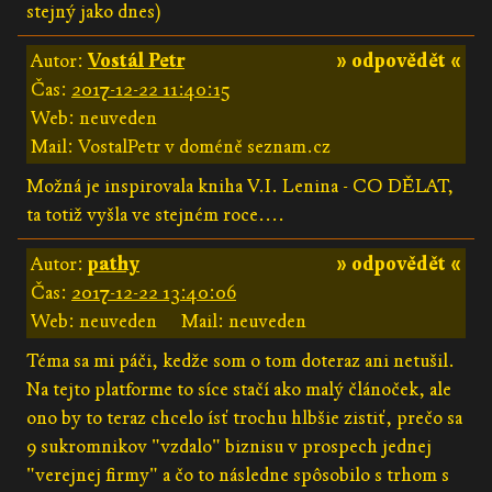
stejný jako dnes)
Autor:
Vostál Petr
» odpovědět «
Čas:
2017-12-22 11:40:15
Web: neuveden
Mail: VostalPetr v doméně seznam.cz
Možná je inspirovala kniha V.I. Lenina - CO DĚLAT,
ta totiž vyšla ve stejném roce....
Autor:
pathy
» odpovědět «
Čas:
2017-12-22 13:40:06
Web: neuveden
Mail: neuveden
Téma sa mi páči, kedže som o tom doteraz ani netušil.
Na tejto platforme to síce stačí ako malý článoček, ale
ono by to teraz chcelo ísť trochu hlbšie zistiť, prečo sa
9 sukromnikov "vzdalo" biznisu v prospech jednej
"verejnej firmy" a čo to následne spôsobilo s trhom s