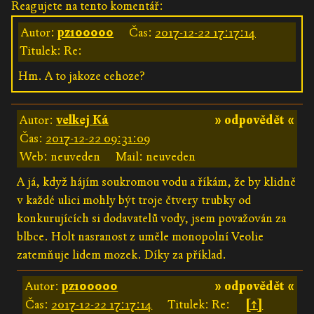
Reagujete na tento komentář:
Autor:
pz100000
Čas:
2017-12-22 17:17:14
Titulek: Re:
Hm. A to jakoze cehoze?
Autor:
velkej Ká
» odpovědět «
Čas:
2017-12-22 09:31:09
Web: neuveden
Mail: neuveden
A já, když hájím soukromou vodu a říkám, že by klidně
v každé ulici mohly být troje čtvery trubky od
konkurujících si dodavatelů vody, jsem považován za
blbce. Holt nasranost z uměle monopolní Veolie
zatemňuje lidem mozek. Díky za příklad.
Autor:
pz100000
» odpovědět «
Čas:
2017-12-22 17:17:14
Titulek: Re:
[↑]