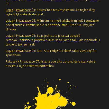
;-)
Lojza
k
Privatizace ČT
: Souvisí to s tvou myšlenkou, že nejlepší by
bylo, kdyby vše vlastnil stat
Lojza
k
Privatizace ČT
: Mám tím na mysli jakékoliv minulé i současné
socialistické či komunistické či podobné státu. Před 100 lety jako
dneska.
Lojza
k
Privatizace ČT
: To je jedno...to je ta tvá obvyklá
rétorika....nabídce a poptávce říkáš spekulace a tak....ale v pohodě. I
tak, je to jak jsem rekl
Lojza
k
Privatizace ČT
: Ano. A to i když to řekneš takto zavádějícím
zpusobem
Rakusak
k
Privatizace ČT
: Jiste. Je zde diky zdroju, ktere stat vybira
nasilim. Co je na tom volnotrzniho?