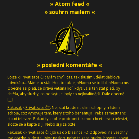
» Atom feed «
» souhrn mailem «
» poslední komentáře «
Lojza
k
Privatizace ČT
: Mám chvíli cas, tak zkusím udělat ďáblova
advokáta... Máme tu stát. Holt to tak je, někomu se to líbí, někomu ne.
Obecně asi platí, že drtivá většina lidí, když už si ten stát platí, by
chtěla, aby sluzby, co poskytuje, byly co nejkvalitnější. Dále obecně
[…]
Rakusak
k
Privatizace ČT
: Ne, stat krade nasilim schopnym lidem
zdroje, coz vyhovuje tem, ktery z toho benefituji! Treba zamestnanci
statni televize. Pokud ty a tobe podobni tak moc chcete svou televizi,
slozte se a kupte si ji. Nebo si ji zalozte.
Rakusak
k
Privatizace ČT
: Jdi uz do blazince :-D Odpovedi na vsechny
sve otazky jsi dostal. Moc nezlob, nebo te zase budou hospitalisovat