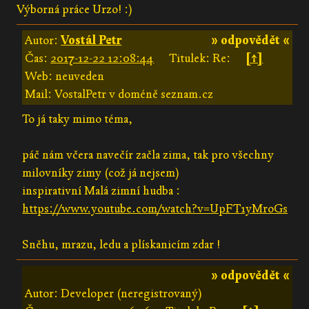
Výborná práce Urzo! :)
Autor:
Vostál Petr
» odpovědět «
Čas:
2017-12-22 12:08:44
Titulek: Re:
[↑]
Web: neuveden
Mail: VostalPetr v doméně seznam.cz
To já taky mimo téma,
páč nám včera navečír začla zima, tak pro všechny
milovníky zimy (což já nejsem)
inspirativní Malá zimní hudba :
https://www.youtube.com/watch?v=UpFT1yMroGs
Sněhu, mrazu, ledu a plískanicím zdar !
» odpovědět «
Autor: Developer (neregistrovaný)