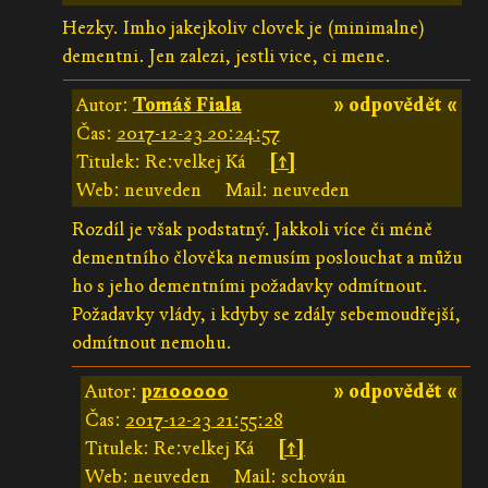
Hezky. Imho jakejkoliv clovek je (minimalne)
dementni. Jen zalezi, jestli vice, ci mene.
Autor:
Tomáš Fiala
» odpovědět «
Čas:
2017-12-23 20:24:57
Titulek: Re:velkej Ká
[↑]
Web: neuveden
Mail: neuveden
Rozdíl je však podstatný. Jakkoli více či méně
dementního člověka nemusím poslouchat a můžu
ho s jeho dementními požadavky odmítnout.
Požadavky vlády, i kdyby se zdály sebemoudřejší,
odmítnout nemohu.
Autor:
pz100000
» odpovědět «
Čas:
2017-12-23 21:55:28
Titulek: Re:velkej Ká
[↑]
Web: neuveden
Mail: schován