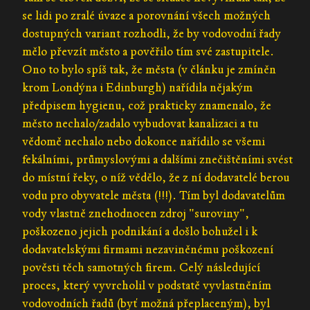
se lidi po zralé úvaze a porovnání všech možných
dostupných variant rozhodli, že by vodovodní řady
mělo převzít město a pověřilo tím své zastupitele.
Ono to bylo spíš tak, že města (v článku je zmíněn
krom Londýna i Edinburgh) nařídila nějakým
předpisem hygienu, což prakticky znamenalo, že
město nechalo/zadalo vybudovat kanalizaci a tu
vědomě nechalo nebo dokonce nařídilo se všemi
fekálními, průmyslovými a dalšími znečištěními svést
do místní řeky, o níž vědělo, že z ní dodavatelé berou
vodu pro obyvatele města (!!!). Tím byl dodavatelům
vody vlastně znehodnocen zdroj "suroviny",
poškozeno jejich podnikání a došlo bohužel i k
dodavatelskými firmami nezaviněnému poškození
pověsti těch samotných firem. Celý následující
proces, který vyvrcholil v podstatě vyvlastněním
vodovodních řadů (byť možná přeplaceným), byl