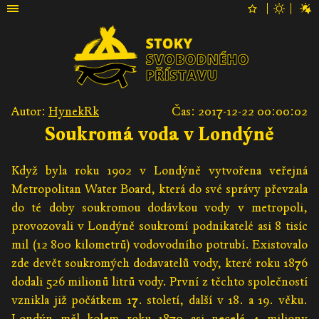
Autor:
HynekRk
Čas: 2017-12-22 00:00:02
Soukromá voda v Londýně
Když byla roku 1902 v Londýně vytvořena veřejná
Metropolitan Water Board, která do své správy převzala
do té doby soukromou dodávkou vody v metropoli,
provozovali v Londýně soukromí podnikatelé asi 8 tisíc
mil (12 800 kilometrů) vodovodního potrubí. Existovalo
zde devět soukromých dodavatelů vody, které roku 1876
dodali 526 milionů litrů vody. První z těchto společností
vznikla již počátkem 17. století, další v 18. a 19. věku.
Londýn měl kolem roku 1870 asi necelé 4 miliony