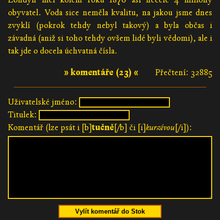
obyvatel. Voda sice neměla kvalitu, na jakou jsme dnes
zvyklí (pokrok tehdy nebyl takový) a byla občas i
závadná (aniž si toho tehdy ovšem lidé byli vědomi), ale i
tak jde o docela úchvatná čísla.
» komentáře (23) «
Přečtení: 32885
Uživatelské jméno:
Titulek:
Komentář (lze psát i [b]
tučně
[/b] či [i]
kurzívou
[/i]):
Vylít komentář do Stok