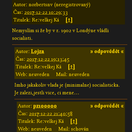
Autor: norbertsnv (neregistrovaný)
Čas:
2017-12-22 10:29:33
Titulek: Re:velkej Ká
[↑]
Nemyslím si že by v r. 1902 v Londýne vládli
socialisti.
Autor:
Lojza
» odpovědět «
Čas:
2017-12-22 19:13:45
Titulek: Re:velkej Ká
[↑]
Web: neuveden
Mail: neuveden
Imho jakakoliv vlada je (minimalne) socialisticka.
Je zalezi,jestli vice, ci mene...
Autor:
pz100000
» odpovědět «
Čas:
2017-12-22 21:40:58
Titulek: Re:velkej Ká
[↑]
Web: neuveden
Mail: schován