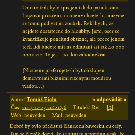
Ono to teda bylo spis jen tak do paru k tomu
Lojzovu prozreni, nicmene chcete-li, muzeme
se tomu podivat na zoubek. Rekl bych, ze
nejdete dostatecne do hloubky. Jiste, oser se
kvantifikuje ponekud obtizne, ale prece jenom
tech lidi budete mit na odmitani asi tak 40 000
000x vic. To je... no, kurvahodnekrat.
(Nicmene preferujete-li byt obklopen
dementnimi bliznimi rizenymi moudrou
vladou...)
Autor:
Tomáš Fiala
» odpovědět «
Čas:
2017-12-23 20:21:56
Titulek: Re:
[↑]
Web: neuveden
Mail: neuveden
Dobré by bylo přečíst si článek na bawerku.eu celý.
Tam se člověk dozví, že se situace nevyvinula tak, že