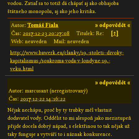
vodou. Zatiaľ sa to totiž dá chápať aj ako obhajoba
štátneho monopolu, aj ako jeho kritika.
Autor:
Tomáš Fiala
» odpovědět «
Čas:
2017-12-23 20:27:08
Titulek: Re:
[↑]
Web: neuveden
Mail: neuveden
http://www.bawerk.eu/clanky/19.-stoleti--divoky-
kapitalismus-/soukroma-voda-v-londyne-19.-
veku.html
» odpovědět «
Autor: marcusant (neregistrovaný)
Čas:
2017-12-22 14:16:22
Nějak nechápu, proč by ty trubky měl vlastnit
dodavatel vody. Oddělit to mi alespoň jako mezistupeň
přijde docela dobrý nápad, s elektřinou to tak nějak už
taky funguje a vytváří to i náznak konkurence.