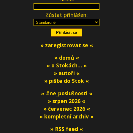
Zůstat přihlášen:
» zaregistrovat se «
» domů «
» o Stokách… «
» autoři «
» pište do Stok «
» #ne_poslušnosti «
» srpen 2026 «
» červenec 2026 «
» kompletní archiv «
» RSS feed «