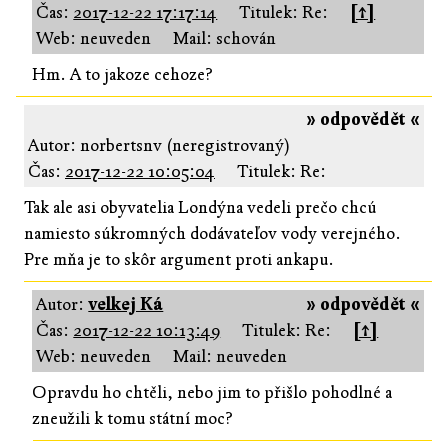
Čas:
2017-12-22 17:17:14
Titulek: Re:
[↑]
Web: neuveden
Mail: schován
Hm. A to jakoze cehoze?
» odpovědět «
Autor: norbertsnv (neregistrovaný)
Čas:
2017-12-22 10:05:04
Titulek: Re:
Tak ale asi obyvatelia Londýna vedeli prečo chcú
namiesto súkromných dodávateľov vody verejného.
Pre mňa je to skôr argument proti ankapu.
Autor:
velkej Ká
» odpovědět «
Čas:
2017-12-22 10:13:49
Titulek: Re:
[↑]
Web: neuveden
Mail: neuveden
Opravdu ho chtěli, nebo jim to přišlo pohodlné a
zneužili k tomu státní moc?