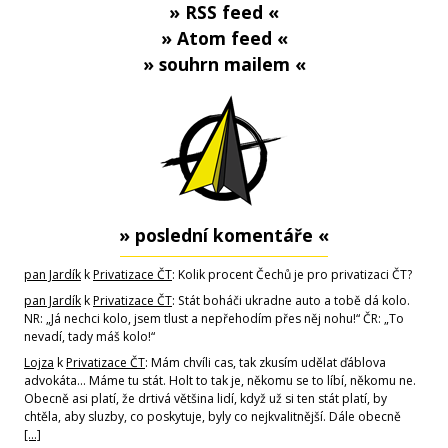
» RSS feed «
» Atom feed «
» souhrn mailem «
» poslední komentáře «
pan Jardík
k
Privatizace ČT
: Kolik procent Čechů je pro privatizaci ČT?
pan Jardík
k
Privatizace ČT
: Stát boháči ukradne auto a tobě dá kolo.
NR: „Já nechci kolo, jsem tlust a nepřehodím přes něj nohu!“ ČR: „To
nevadí, tady máš kolo!“
Lojza
k
Privatizace ČT
: Mám chvíli cas, tak zkusím udělat ďáblova
advokáta... Máme tu stát. Holt to tak je, někomu se to líbí, někomu ne.
Obecně asi platí, že drtivá většina lidí, když už si ten stát platí, by
chtěla, aby sluzby, co poskytuje, byly co nejkvalitnější. Dále obecně
[…]