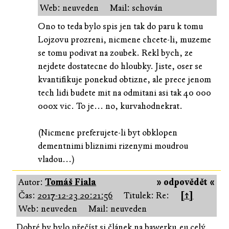
Web: neuveden
Mail: schován
Ono to teda bylo spis jen tak do paru k tomu
Lojzovu prozreni, nicmene chcete-li, muzeme
se tomu podivat na zoubek. Rekl bych, ze
nejdete dostatecne do hloubky. Jiste, oser se
kvantifikuje ponekud obtizne, ale prece jenom
tech lidi budete mit na odmitani asi tak 40 000
000x vic. To je... no, kurvahodnekrat.
(Nicmene preferujete-li byt obklopen
dementnimi bliznimi rizenymi moudrou
vladou...)
Autor:
Tomáš Fiala
» odpovědět «
Čas:
2017-12-23 20:21:56
Titulek: Re:
[↑]
Web: neuveden
Mail: neuveden
Dobré by bylo přečíst si článek na bawerku.eu celý.