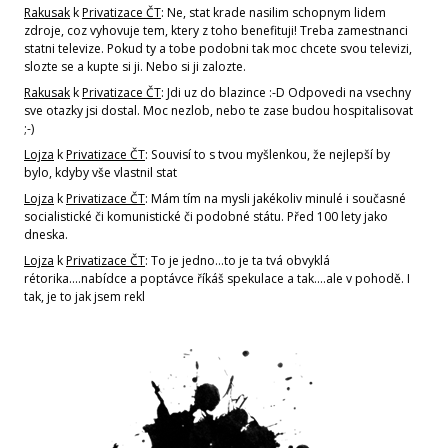
Rakusak
k
Privatizace ČT
: Ne, stat krade nasilim schopnym lidem
zdroje, coz vyhovuje tem, ktery z toho benefituji! Treba zamestnanci
statni televize. Pokud ty a tobe podobni tak moc chcete svou televizi,
slozte se a kupte si ji. Nebo si ji zalozte.
Rakusak
k
Privatizace ČT
: Jdi uz do blazince :-D Odpovedi na vsechny
sve otazky jsi dostal. Moc nezlob, nebo te zase budou hospitalisovat
;-)
Lojza
k
Privatizace ČT
: Souvisí to s tvou myšlenkou, že nejlepší by
bylo, kdyby vše vlastnil stat
Lojza
k
Privatizace ČT
: Mám tím na mysli jakékoliv minulé i současné
socialistické či komunistické či podobné státu. Před 100 lety jako
dneska.
Lojza
k
Privatizace ČT
: To je jedno...to je ta tvá obvyklá
rétorika....nabídce a poptávce říkáš spekulace a tak....ale v pohodě. I
tak, je to jak jsem rekl