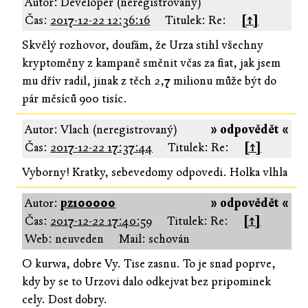
Autor: Developer (neregistrovaný)
Čas:
2017-12-22 12:36:16
Titulek: Re:
[↑]
Skvělý rozhovor, doufám, že Urza stihl všechny
kryptoměny z kampaně směnit včas za fiat, jak jsem
mu dřív radil, jinak z těch 2,7 milionu může být do
pár měsíců 900 tisíc.
Autor: Vlach (neregistrovaný)
» odpovědět «
Čas:
2017-12-22 17:37:44
Titulek: Re:
[↑]
Vyborny! Kratky, sebevedomy odpovedi. Holka vlhla
Autor:
pz100000
» odpovědět «
Čas:
2017-12-22 17:40:59
Titulek: Re:
[↑]
Web: neuveden
Mail: schován
O kurwa, dobre Vy. Tise zasnu. To je snad poprve,
kdy by se to Urzovi dalo odkejvat bez pripominek
cely. Dost dobry.