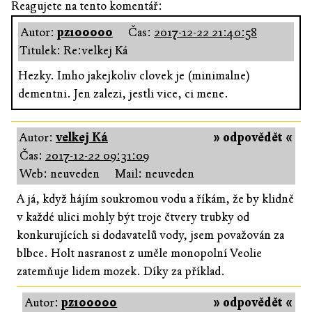
Reagujete na tento komentář:
Autor:
pz100000
Čas:
2017-12-22 21:40:58
Titulek: Re:velkej Ká
Hezky. Imho jakejkoliv clovek je (minimalne)
dementni. Jen zalezi, jestli vice, ci mene.
Autor:
velkej Ká
» odpovědět «
Čas:
2017-12-22 09:31:09
Web: neuveden
Mail: neuveden
A já, když hájím soukromou vodu a říkám, že by klidně
v každé ulici mohly být troje čtvery trubky od
konkurujících si dodavatelů vody, jsem považován za
blbce. Holt nasranost z uměle monopolní Veolie
zatemňuje lidem mozek. Díky za příklad.
Autor:
pz100000
» odpovědět «