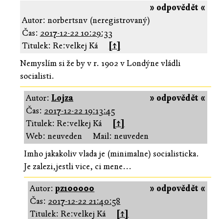
» odpovědět «
Autor: norbertsnv (neregistrovaný)
Čas:
2017-12-22 10:29:33
Titulek: Re:velkej Ká
[↑]
Nemyslím si že by v r. 1902 v Londýne vládli
socialisti.
Autor:
Lojza
» odpovědět «
Čas:
2017-12-22 19:13:45
Titulek: Re:velkej Ká
[↑]
Web: neuveden
Mail: neuveden
Imho jakakoliv vlada je (minimalne) socialisticka.
Je zalezi,jestli vice, ci mene...
Autor:
pz100000
» odpovědět «
Čas:
2017-12-22 21:40:58
Titulek: Re:velkej Ká
[↑]