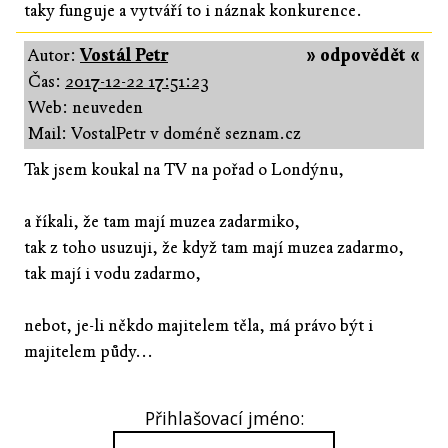
taky funguje a vytváří to i náznak konkurence.
Autor:
Vostál Petr
» odpovědět «
Čas:
2017-12-22 17:51:23
Web: neuveden
Mail: VostalPetr v doméně seznam.cz
Tak jsem koukal na TV na pořad o Londýnu,
a říkali, že tam mají muzea zadarmiko,
tak z toho usuzuji, že když tam mají muzea zadarmo,
tak mají i vodu zadarmo,
nebot, je-li někdo majitelem těla, má právo být i
majitelem půdy...
Přihlašovací jméno: