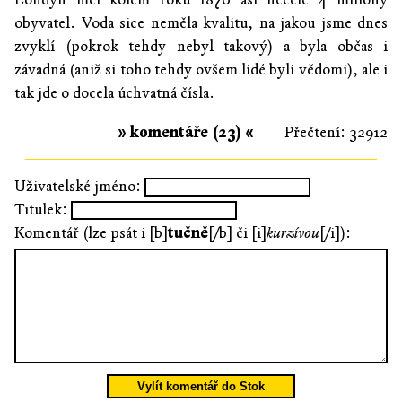
obyvatel. Voda sice neměla kvalitu, na jakou jsme dnes
zvyklí (pokrok tehdy nebyl takový) a byla občas i
závadná (aniž si toho tehdy ovšem lidé byli vědomi), ale i
tak jde o docela úchvatná čísla.
» komentáře (23) «
Přečtení: 32912
Uživatelské jméno:
Titulek:
Komentář (lze psát i [b]
tučně
[/b] či [i]
kurzívou
[/i]):
Vylít komentář do Stok