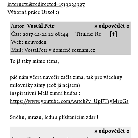
internetu&redirected=1513932327
Výborná práce Urzo! :)
Autor:
Vostál Petr
» odpovědět «
Čas:
2017-12-22 12:08:44
Titulek: Re:
[↑]
Web: neuveden
Mail: VostalPetr v doméně seznam.cz
To já taky mimo téma,
páč nám včera navečír začla zima, tak pro všechny
milovníky zimy (což já nejsem)
inspirativní Malá zimní hudba :
https://www.youtube.com/watch?v=UpFT1yMroGs
Sněhu, mrazu, ledu a plískanicím zdar !
» odpovědět «