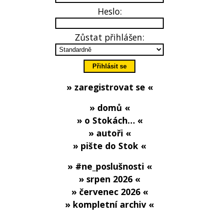
Heslo:
Zůstat přihlášen:
» zaregistrovat se «
» domů «
» o Stokách… «
» autoři «
» pište do Stok «
» #ne_poslušnosti «
» srpen 2026 «
» červenec 2026 «
» kompletní archiv «