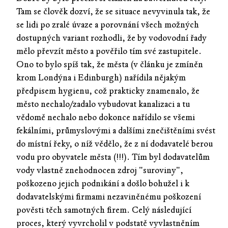
Tam se člověk dozví, že se situace nevyvinula tak, že
se lidi po zralé úvaze a porovnání všech možných
dostupných variant rozhodli, že by vodovodní řady
mělo převzít město a pověřilo tím své zastupitele.
Ono to bylo spíš tak, že města (v článku je zmíněn
krom Londýna i Edinburgh) nařídila nějakým
předpisem hygienu, což prakticky znamenalo, že
město nechalo/zadalo vybudovat kanalizaci a tu
vědomě nechalo nebo dokonce nařídilo se všemi
fekálními, průmyslovými a dalšími znečištěními svést
do místní řeky, o níž vědělo, že z ní dodavatelé berou
vodu pro obyvatele města (!!!). Tím byl dodavatelům
vody vlastně znehodnocen zdroj "suroviny",
poškozeno jejich podnikání a došlo bohužel i k
dodavatelskými firmami nezaviněnému poškození
pověsti těch samotných firem. Celý následující
proces, který vyvrcholil v podstatě vyvlastněním