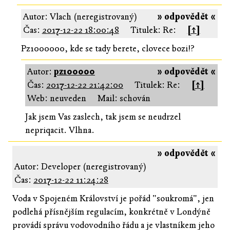
Autor: Vlach (neregistrovaný)
» odpovědět «
Čas:
2017-12-22 18:00:48
Titulek: Re:
[↑]
Pz1000000, kde se tady berete, clovece bozi!?
Autor:
pz100000
» odpovědět «
Čas:
2017-12-22 21:42:00
Titulek: Re:
[↑]
Web: neuveden
Mail: schován
Jak jsem Vas zaslech, tak jsem se neudrzel
nepriqacit. Vlhna.
» odpovědět «
Autor: Developer (neregistrovaný)
Čas:
2017-12-22 11:24:28
Voda v Spojeném Království je pořád "soukromá", jen
podlehá přísnějším regulacím, konkrétně v Londýně
provádí správu vodovodního řádu a je vlastníkem jeho