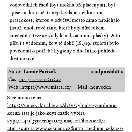
vodovodních řadů (byť možná přeplaceným), byl
spíše snahou města nějak zalátat nechutnou
praseckost, kterou v odvětví město samo napáchalo
(např. cholerové rány, které byly důsledkem
znečištění těžené vody kanalizačními splašky). A to
píšu i s vědomím, že v té době (18./19. století) bylo
povědomí o potřebě hygieny z dnešního pohledu
dost mizivé.
Autor:
Lumír Pařízek
» odpovědět «
Čas:
2017-12-22 11:11:02
Web:
https://www.mises.cz/
Mail: neuveden
Sice mimo téma -
https://video.aktualne.cz/dvtv/vybral-2-7-milionu-
korun-stat-je-jako-kdyz-mafie-vybira-
vypa/r~41d37ceee65a11e7b6a9ac1f6b220ee8/?
utm_source=www.seznam.cz&utm_medium=sekce-z-