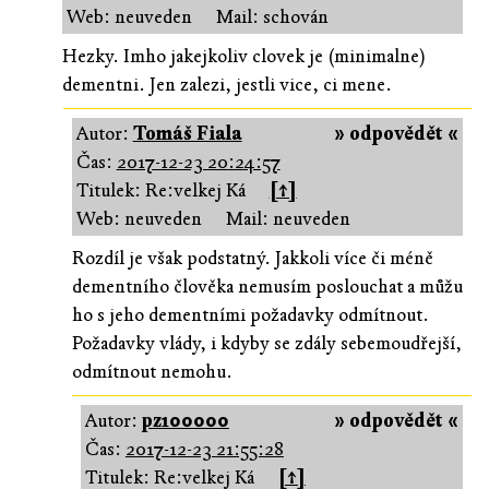
Web: neuveden
Mail: schován
Hezky. Imho jakejkoliv clovek je (minimalne)
dementni. Jen zalezi, jestli vice, ci mene.
Autor:
Tomáš Fiala
» odpovědět «
Čas:
2017-12-23 20:24:57
Titulek: Re:velkej Ká
[↑]
Web: neuveden
Mail: neuveden
Rozdíl je však podstatný. Jakkoli více či méně
dementního člověka nemusím poslouchat a můžu
ho s jeho dementními požadavky odmítnout.
Požadavky vlády, i kdyby se zdály sebemoudřejší,
odmítnout nemohu.
Autor:
pz100000
» odpovědět «
Čas:
2017-12-23 21:55:28
Titulek: Re:velkej Ká
[↑]