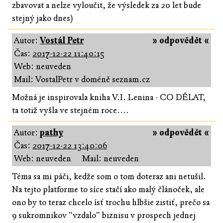
zbavovat a nelze vyloučit, že výsledek za 20 let bude
stejný jako dnes)
Autor:
Vostál Petr
» odpovědět «
Čas:
2017-12-22 11:40:15
Web: neuveden
Mail: VostalPetr v doméně seznam.cz
Možná je inspirovala kniha V.I. Lenina - CO DĚLAT,
ta totiž vyšla ve stejném roce....
Autor:
pathy
» odpovědět «
Čas:
2017-12-22 13:40:06
Web: neuveden
Mail: neuveden
Téma sa mi páči, kedže som o tom doteraz ani netušil.
Na tejto platforme to síce stačí ako malý článoček, ale
ono by to teraz chcelo ísť trochu hlbšie zistiť, prečo sa
9 sukromnikov "vzdalo" biznisu v prospech jednej