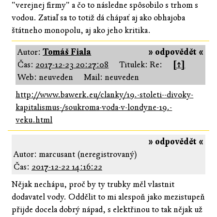
"verejnej firmy" a čo to následne spôsobilo s trhom s
vodou. Zatiaľ sa to totiž dá chápať aj ako obhajoba
štátneho monopolu, aj ako jeho kritika.
Autor:
Tomáš Fiala
» odpovědět «
Čas:
2017-12-23 20:27:08
Titulek: Re:
[↑]
Web: neuveden
Mail: neuveden
http://www.bawerk.eu/clanky/19.-stoleti--divoky-
kapitalismus-/soukroma-voda-v-londyne-19.-
veku.html
» odpovědět «
Autor: marcusant (neregistrovaný)
Čas:
2017-12-22 14:16:22
Nějak nechápu, proč by ty trubky měl vlastnit
dodavatel vody. Oddělit to mi alespoň jako mezistupeň
přijde docela dobrý nápad, s elektřinou to tak nějak už