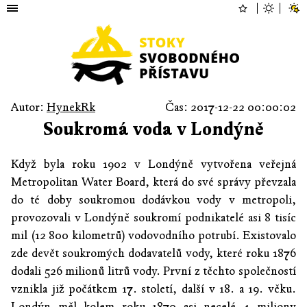
Autor:
HynekRk
Čas: 2017-12-22 00:00:02
Soukromá voda v Londýně
Když byla roku 1902 v Londýně vytvořena veřejná
Metropolitan Water Board, která do své správy převzala
do té doby soukromou dodávkou vody v metropoli,
provozovali v Londýně soukromí podnikatelé asi 8 tisíc
mil (12 800 kilometrů) vodovodního potrubí. Existovalo
zde devět soukromých dodavatelů vody, které roku 1876
dodali 526 milionů litrů vody. První z těchto společností
vznikla již počátkem 17. století, další v 18. a 19. věku.
Londýn měl kolem roku 1870 asi necelé 4 miliony