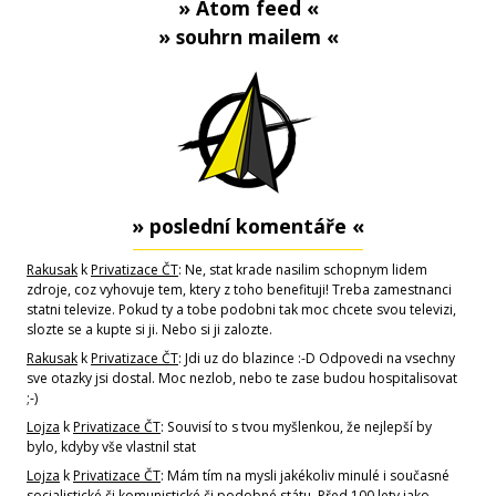
» Atom feed «
» souhrn mailem «
» poslední komentáře «
Rakusak
k
Privatizace ČT
: Ne, stat krade nasilim schopnym lidem
zdroje, coz vyhovuje tem, ktery z toho benefituji! Treba zamestnanci
statni televize. Pokud ty a tobe podobni tak moc chcete svou televizi,
slozte se a kupte si ji. Nebo si ji zalozte.
Rakusak
k
Privatizace ČT
: Jdi uz do blazince :-D Odpovedi na vsechny
sve otazky jsi dostal. Moc nezlob, nebo te zase budou hospitalisovat
;-)
Lojza
k
Privatizace ČT
: Souvisí to s tvou myšlenkou, že nejlepší by
bylo, kdyby vše vlastnil stat
Lojza
k
Privatizace ČT
: Mám tím na mysli jakékoliv minulé i současné
socialistické či komunistické či podobné státu. Před 100 lety jako