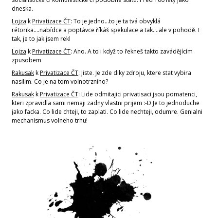
dneska.
Lojza
k
Privatizace ČT
: To je jedno...to je ta tvá obvyklá
rétorika....nabídce a poptávce říkáš spekulace a tak....ale v pohodě. I
tak, je to jak jsem rekl
Lojza
k
Privatizace ČT
: Ano. A to i když to řekneš takto zavádějícím
zpusobem
Rakusak
k
Privatizace ČT
: Jiste. Je zde diky zdroju, ktere stat vybira
nasilim. Co je na tom volnotrzniho?
Rakusak
k
Privatizace ČT
: Lide odmitajici privatisaci jsou pomatenci,
kteri zpravidla sami nemaji zadny vlastni prijem :-D Je to jednoduche
jako facka. Co lide chteji, to zaplati. Co lide nechteji, odumre. Genialni
mechanismus volneho trhu!