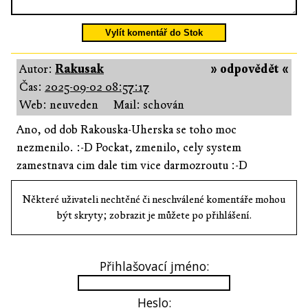
Vylít komentář do Stok
Autor:
Rakusak
» odpovědět «
Čas:
2025-09-02 08:57:17
Web: neuveden
Mail: schován
Ano, od dob Rakouska-Uherska se toho moc
nezmenilo. :-D Pockat, zmenilo, cely system
zamestnava cim dale tim vice darmozroutu :-D
Některé uživateli nechtěné či neschválené komentáře mohou
být skryty; zobrazit je můžete po přihlášení.
Přihlašovací jméno:
Heslo: