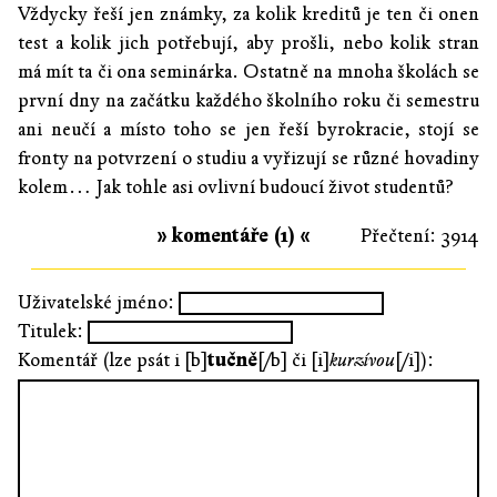
Vždycky řeší jen známky, za kolik kreditů je ten či onen
test a kolik jich potřebují, aby prošli, nebo kolik stran
má mít ta či ona seminárka. Ostatně na mnoha školách se
první dny na začátku každého školního roku či semestru
ani neučí a místo toho se jen řeší byrokracie, stojí se
fronty na potvrzení o studiu a vyřizují se různé hovadiny
kolem… Jak tohle asi ovlivní budoucí život studentů?
» komentáře (1) «
Přečtení: 3914
Uživatelské jméno:
Titulek:
Komentář (lze psát i [b]
tučně
[/b] či [i]
kurzívou
[/i]):