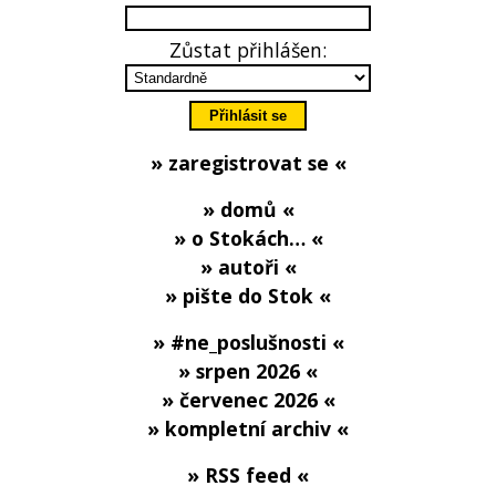
Zůstat přihlášen:
» zaregistrovat se «
» domů «
» o Stokách… «
» autoři «
» pište do Stok «
» #ne_poslušnosti «
» srpen 2026 «
» červenec 2026 «
» kompletní archiv «
» RSS feed «