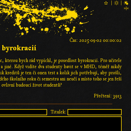
Čas: 2025-09-02 00:00:02
t byrokracií
c, kterou bych rád vypíchl, je posedlost byrokracií. Pro učitele
y a jiné. Když vidíte dva studenty bavit se v MHD, téměř nikdy
k kreditů je ten či onen test a kolik jich potřebují, aby prošli,
ého školního roku či semestru ani neučí a místo toho se jen řeší
i ovlivní budoucí život studentů?
Přečtení: 3913
Titulek: