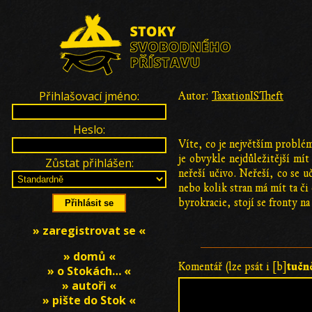
Přihlašovací jméno:
Autor:
TaxationISTheft
Heslo:
Víte, co je největším problém
je obvykle nejdůležitější mí
Zůstat přihlášen:
neřeší učivo. Neřeší, co se u
nebo kolik stran má mít ta či
byrokracie, stojí se fronty n
» zaregistrovat se «
» domů «
tučn
Komentář (lze psát i [b]
» o Stokách… «
» autoři «
» pište do Stok «