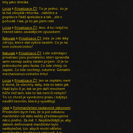
lety jako dneska.
Lojza
k
Privatizace ČT
: To je jedno...to je
ta tvá obvyklá rétorika....nabídce a
poptávce říkáš spekulace a tak....ale v
pohodě. I tak, je to jak jsem rekl
Lojza
k
Privatizace ČT
: Ano. A to i když to
řekneš takto zavádějícím zpusobem
Rakusak
k
Privatizace ČT
: Jiste. Je zde diky
zdroju, ktere stat vybira nasilim. Co je na
tom volnotrzniho?
Rakusak
k
Privatizace ČT
: Lide odmitajici
privatisaci jsou pomatenci, kteri zpravidla
sami nemaji zadny vlastni prijem :-D Je to
jednoduche jako facka. Co lide chteji, to
zaplati. Co lide nechteji, odumre. Genialni
mechanismus volneho trhu!
Lojza
k
Privatizace ČT
: Jen se zeptám, není
ti divné, že všechny státy, kde to takto jak
říkáš bylo či je, tak se jim daří mnohem
hůře než tam, kde to tak není či nebylo?
To co chceš je vyvráceno praxi, i kdybys
nevěřil teoriím, které ji vysvětlují.
v6ak
k
Polymanželství nastavené zákonem
:
Především bych řekl, že si pid odlukou
manželství od státu každý představujeme
něco jiného. Za mě: 1. Nejdůležitější je, aby
státem definované manželství bylo
nadbytečné, tzn. abych mohl něčeho
podobného dosáhnout smluvně. A ty