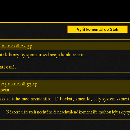
Vylít komentář do Stok
-09-02 08:22:57
teľa ktorý by sponzoroval svoju konkurenciu.
latí daně…
025-09-02 08:57:17
hován
ka se toho moc nezmenilo. :-D Pockat, zmenilo, cely system zamestn
Některé uživateli nechtěné či neschválené komentáře mohou být skryty;