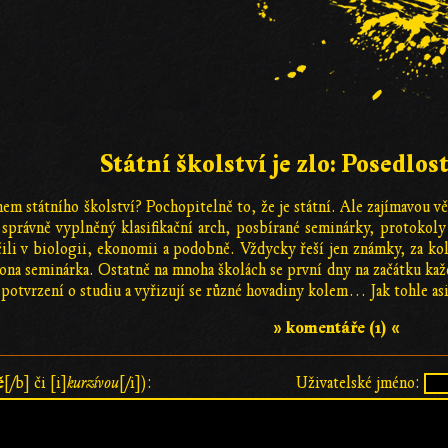
Státní školství je zlo: Posedlos
em státního školství? Pochopitelně to, že je státní. Ale zajímavou vě
t správně vyplněný klasifikační arch, posbírané seminárky, protokol
čili v biologii, ekonomii a podobně. Vždycky řeší jen známky, za koli
 ona seminárka. Ostatně na mnoha školách se první dny na začátku každ
a potvrzení o studiu a vyřizují se různé hovadiny kolem… Jak tohle as
» komentáře (1) «
ě
[/b] či [i]
kurzívou
[/i]):
Uživatelské jméno: