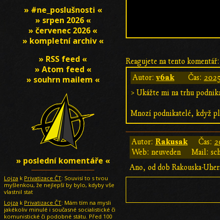
» #ne_poslušnosti «
» srpen 2026 «
» červenec 2026 «
» kompletní archiv «
» RSS feed «
Reagujete na tento komentář:
» Atom feed «
v6ak
Autor:
Čas:
2025
» souhrn mailem «
> Ukážte mi na trhu podnika
Mnozí podnikatelé, když p
Rakusak
Autor:
Čas:
2
Web: neuveden
Mail: sc
» poslední komentáře «
Ano, od dob Rakouska-Uhers
Lojza
k
Privatizace ČT
: Souvisí to s tvou
myšlenkou, že nejlepší by bylo, kdyby vše
vlastnil stat
Lojza
k
Privatizace ČT
: Mám tím na mysli
jakékoliv minulé i současné socialistické či
komunistické či podobné státu. Před 100