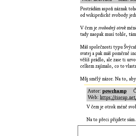
Postrádám aspoň náznak toh
od wikipedické svobody jedn
V čem je
svobodný otrok
méně
tady naopak musí tohle, tá
Máš společnosti typu Švýcaři
svatej a pak máš poměrně ind
věšíš prádlo, ale zase ti ur
celkem zajímalo, co to vlas
Můj smělý názor. Na to, aby 
powchamp
Autor:
Č
Web:
https://riseup.net
V čem je otrok méně svob
Na to přeci přijdete sám