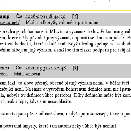
.
hamp
[↑]
Čas:
2026-05-31 18:44:30
riseup.net/
Mail: melkor789 v doméně proton.me
orech a jejich hodnocení. Mluvím o významech slov. Pokud margináln
m, které měly původně jiný význam, dopouští se tím manipulace. Pr
zitivní hodnotu, které si lidé cení. Když ideolog apeluje na "svobod
čním nábojem jiný význam, a snaží se tím získat podporu pro svůj n
ra21
[↑]
Čas:
2026-05-31 21:22:48
eden
Mail: schován
 sám řekl, to slovo přesný, obecně platný význam nemá. V běžné řeči a 
tačující není. Na snaze o vytvoření koherentní definice není nic špatné
ila, nebyla by definice vůbec potřeba). Díky definicím může být konv
at jinak a lépe, když s ní nesouhlasíte.
lastnictví jsou přece odlišné slova, i když spolu souvisejí, to není 
ím postranní úmysly, které tam automaticky vůbec být nemusí.