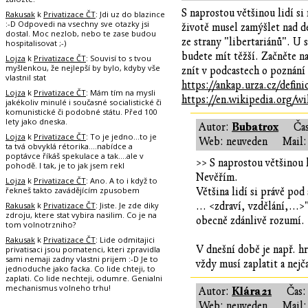
S naprostou většinou lidí s
Rakusak
k
Privatizace ČT
: Jdi uz do blazince
:-D Odpovedi na vsechny sve otazky jsi
životě musel zamýšlet nad d
dostal. Moc nezlob, nebo te zase budou
ze strany "libertariánů". U 
hospitalisovat ;-)
budete mít těžší. Začněte n
Lojza
k
Privatizace ČT
: Souvisí to s tvou
myšlenkou, že nejlepší by bylo, kdyby vše
znít v podcastech o poznání 
vlastnil stat
https://ankap.urza.cz/defini
Lojza
k
Privatizace ČT
: Mám tím na mysli
https://en.wikipedia.org/wi
jakékoliv minulé i současné socialistické či
komunistické či podobné státu. Před 100
lety jako dneska.
Bubatrox
Autor:
Ča
Lojza
k
Privatizace ČT
: To je jedno...to je
Web: neuveden
Mail:
ta tvá obvyklá rétorika....nabídce a
poptávce říkáš spekulace a tak....ale v
>> S naprostou většinou 
pohodě. I tak, je to jak jsem rekl
Nevěřím.
Lojza
k
Privatizace ČT
: Ano. A to i když to
řekneš takto zavádějícím zpusobem
Většina lidí si právě po
Rakusak
k
Privatizace ČT
: Jiste. Je zde diky
... <zdraví, vzdělání,...
zdroju, ktere stat vybira nasilim. Co je na
obecně zdánlivě rozumí.
tom volnotrzniho?
Rakusak
k
Privatizace ČT
: Lide odmitajici
V dnešní době je např. hr
privatisaci jsou pomatenci, kteri zpravidla
sami nemaji zadny vlastni prijem :-D Je to
vždy musí zaplatit a nej
jednoduche jako facka. Co lide chteji, to
zaplati. Co lide nechteji, odumre. Genialni
mechanismus volneho trhu!
Klára21
Autor:
Čas
Web: neuveden
Mail: