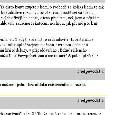
ak často konverzujete s lidmi o svobodě a s kolika lidmi to tak
 lidé zdánlivě rozumí, protože téma prostě neřeší tak do
 svých dřívějších debat, dávno před tím, než jsem o nějakém
hle vaše zkušenost skutečná, nechápu, jak přesně jste k ní
alá, stačí když je zřejmé, o čem mluvíte. Libertariáni s
skuzi máte úplně stejnou možnost navrhovat definice a
vání hřiště debaty, v případě vašeho „Bežně sdíleného
 můžu říct? Povyprávět vám o mé intuici? A pak si přečteme
» odpovědět «
a možnost jednat bez nátlaku existenčního ohrožení.
» odpovědět «
ky správnější a lepší? To, že např. ankap není mainstream, je