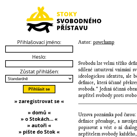
Přihlašovací jméno:
Autor:
powchamp
Heslo:
Svobodu lze velmi těžko defi
sdílené intuitivní vnímání s
Zůstat přihlášen:
ideologickou identitu, ale 
definice, která účinně překre
svoboda.“ Jediná účinná obra
nepřítel svobody proti svobo
» zaregistrovat se «
_____________________
» domů «
Urzova poznámka pod čarou: T
» o Stokách… «
definice přesahuje, a navz
» autoři «
popisovat a vést o ní dialo
» pište do Stok «
nepřítelem svobody každého, 