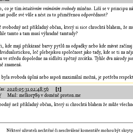
o, co je tím
intuitivním vnímáním svobody
míněno. Liší se v principu ná
at podle své vůle a nést za to přiměřenou odpovědnost?
 svobodný než příkladný občan, který si sice chrochtá blahem, že m
mhle tamto a tam musí výhradně tamtudy?
, kde mají přikázané barvy pytlů na odpadky nebo kde mávat začínaj zl
ividualistickou, leč plebejskou společnost jako tady, kde se ti na n
vou ve středu dopoledne na sídlišti zpětný zrcátka. Tyhle dva národy j
tně znamená.
byla svoboda úplná nebo aspoň maximální možná, je potřeba respektova
[↑]
as:
2026-05-31 02:48:56
/
Mail: melkor789 v doméně proton.me
odný než příkladný občan, který si chrochtá blahem že může všechno
.
Některé uživateli nechtěné či neschválené komentáře mohou být skryty;