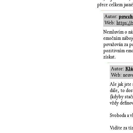
přece celkem jasné
powc
Autor:
Web:
https://
Nemluvím o náz
emočním náboje
považován za po
pozitivním emo
získat.
Klá
Autor:
Web: neuv
Ale jak jste
dále, to dos
(kdyby stač
vždy definov
Svoboda a v
Vidíte za t