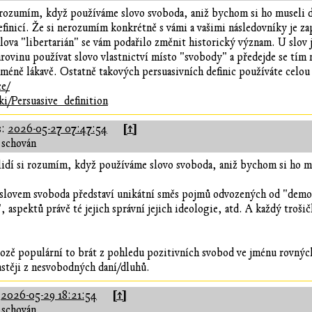
i rozumím, když používáme slovo svoboda, aniž bychom si ho museli d
efinicí. Že si nerozumím konkrétně s vámi a vašimi následovníky je z
slova "libertarián" se vám podařilo změnit historický význam. U slov 
arovinu používat slovo vlastnictví místo "svobody" a předejde se 
méně lákavě. Ostatně takových persuasivních definic používáte celou 
ce/
ki/Persuasive_definition
[↑]
s:
2026-05-27 07:47:54
 schován
lidí si rozumím, když používáme slovo svoboda, aniž bychom si ho mu
d slovem svoboda představí unikátní směs pojmů odvozených od "demo
>", aspektů právě té jejich správní jejich ideologie, atd. A každý troš
ozě populární to brát z pohledu pozitivních svobod ve jménu rovných 
častěji z nesvobodných daní/dluhů.
[↑]
:
2026-05-29 18:21:54
 schován