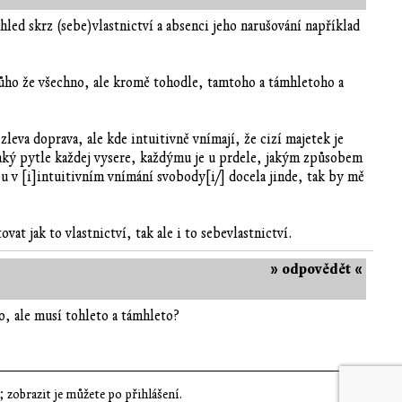
hled skrz (sebe)vlastnictví a absenci jeho narušování například
ůho že všechno, ale kromě tohodle, tamtoho a támhletoho a
eva doprava, ale kde intuitivně vnímají, že cizí majetek je
ějaký pytle každej vysere, každýmu je u prdele, jakým způsobem
sou v [i]intuitivním vnímání svobody[i/] docela jinde, tak by mě
t jak to vlastnictví, tak ale i to sebevlastnictví.
» odpovědět «
, ale musí tohleto a támhleto?
 zobrazit je můžete po přihlášení.