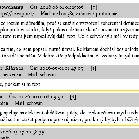
powchamp
[↑]
Čas:
2026-06-01 01:25:06
tps://riseup.net/
Mail: melkor789 v doméně proton.me
že rozumím důvodům, proč se snažit o vytvoření koherentní definice
ako problematické, když pokus o definici skončí posunutím významu
a toto téma jsem napsal svůj další text. Už je schválený a měl by tedy 
za tím, co jsem popsal, nutně úmysl. Ke klamání dochází bez ohledu
- to vědět nemůžu. V dobré víře předpokládám, že vědomý úmysl tam
Klára21
[↑]
r:
Čas:
2026-06-01 01:47:05
 neuveden
Mail: schován
, počkám si na text
o
[↑]
Čas:
2026-06-01 08:09:50
eden
Mail: schován
g apeluje na efektivní obdělávání půdy, ale ve skutečnosti myslí tr
naží se tím získat podporu pro svůj názor, pro který by bylo s běžný
2026-05-27 06:38:39
hován