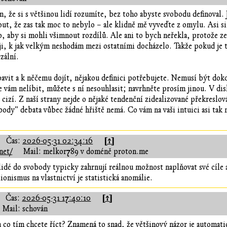
 že si s většinou lidí rozumíte, bez toho abyste svobodu definoval. J
ut, že zas tak moc to nebylo – ale klidně mě vyveďte z omylu. Asi si
, aby si mohli všimnout rozdílů. Ale ani to bych neřekla, protože ze
ji, k jak velkým neshodám mezi ostatními docházelo. Takže pokud je ta
zální.
avit a k něčemu dojít, nějakou definici potřebujete. Nemusí být dokon
e vám nelíbit, můžete s ní nesouhlasit; navrhněte prosím jinou. V di
 cizí. Z naší strany nejde o nějaké tendenční zidealizované překreslo
body" debata vůbec žádné hřiště nemá. Co vám na vaši intuici asi tak
[↑]
Čas:
2026-05-31 02:34:16
net/
Mail: melkor789 v doméně proton.me
idé do svobody typicky zahrnují reálnou možnost naplňovat své cíle 
onismus na vlastnictví je statistická anomálie.
[↑]
Čas:
2026-05-31 17:40:10
Mail: schován
co tím chcete říct? Znamená to snad, že většinový názor je automatic