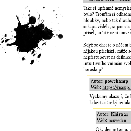
Také si upřímně nemyslím,
bylo? Troufám si odhadno
hloubky, nebo tak dlouho
ankapu věděla, si pamatu
příšel, určitě není univer
Když se chcete o něčem b
nějakou přichází, může s
nepřistupovat na definice
intuitivního vnímání svo
horoskop?
powchamp
Autor:
Web:
https://riseup.
Výzkumy ukazují, že l
Libertariánský redukci
Klára21
Autor:
Web: neuveden
Ok, dejme tomu, a 