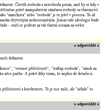
efinovat. Člověk svobodu a nesvobodu pozná, aniž by se kdy v
apříčiněno právě manipulativní záměnou svobody za vlastnictví
jako "anarchista" nebo "svoboda" je to ještě v procesu. To už
tím mnoha zbytečným nedorozuměním. Jenom vaše ideologie bude
řadu – stačí se podívat na váš vlastní seznam na webu:
» odpovědět «
seli definovat.
kracie", "rovnost příležitostí", "AnKap svoboda", "nárok na
ičku něco jiného. A právě díky tomu, že nejdou do detailu si
příležitostí a korektnosti. To je sice milé, ale "někdo" to
» odpovědět «