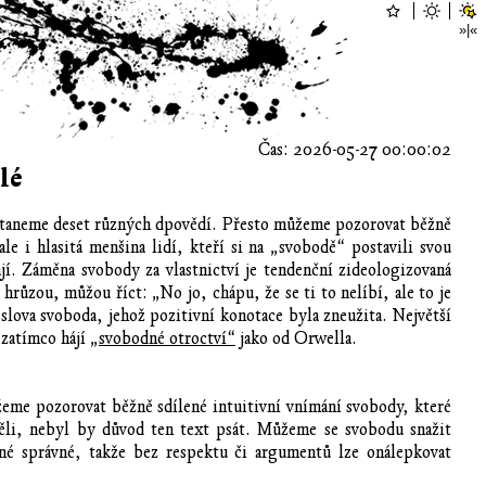
Čas: 2026-05-27 00:00:02
lé
dostaneme deset různých dpovědí. Přesto můžeme pozorovat běžně
le i hlasitá menšina lidí, kteří si na „svobodě“ postavili svou
í. Záměna svobody za vlastnictví je tendenční zideologizovaná
 hrůzou, můžou říct: „No jo, chápu, že se ti to nelíbí, ale to je
slova svoboda, jehož pozitivní konotace byla zneužita. Největší
 zatímco hájí
„svobodné otroctví“
jako od Orwella.
eme pozorovat běžně sdílené intuitivní vnímání svobody, které
ěli, nebyl by důvod ten text psát. Můžeme se svobodu snažit
iné správné, takže bez respektu či argumentů lze onálepkovat