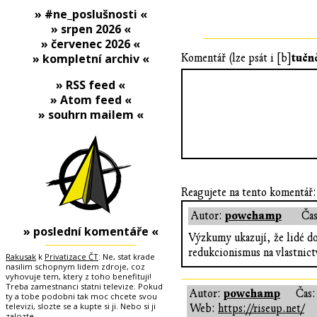
» #ne_poslušnosti «
» srpen 2026 «
» červenec 2026 «
tučn
» kompletní archiv «
Komentář (lze psát i [b]
» RSS feed «
» Atom feed «
» souhrn mailem «
Reagujete na tento komentář:
powchamp
Autor:
Ča
» poslední komentáře «
Výzkumy ukazují, že lidé do
redukcionismus na vlastnictv
Rakusak
k
Privatizace ČT
: Ne, stat krade
nasilim schopnym lidem zdroje, coz
vyhovuje tem, ktery z toho benefituji!
Treba zamestnanci statni televize. Pokud
powchamp
Autor:
Čas
ty a tobe podobni tak moc chcete svou
televizi, slozte se a kupte si ji. Nebo si ji
Web:
https://riseup.net/
zalozte.