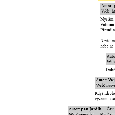
Autor:
Web:
ht
Myslím, 
Vnímám j
Přesně n
Nevidím 
nebo ne 
Auto
Web:
Dobře
Vaj
Autor:
Web: neuv
Když ideolo
význam, a s
pan Jardík
Autor:
Čas:
Web: neuveden
Mail: sc