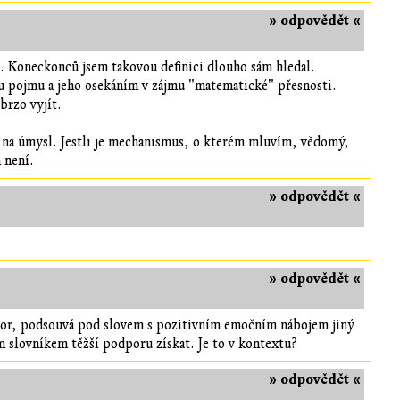
» odpovědět «
. Koneckonců jsem takovou definici dlouho sám hledal.
 pojmu a jeho osekáním v zájmu "matematické" přesnosti.
brzo vyjít.
 na úmysl. Jestli je mechanismus, o kterém mluvím, vědomý,
 není.
» odpovědět «
» odpovědět «
aktor, podsouvá pod slovem s pozitivním emočním nábojem jiný
m slovníkem těžší podporu získat. Je to v kontextu?
» odpovědět «