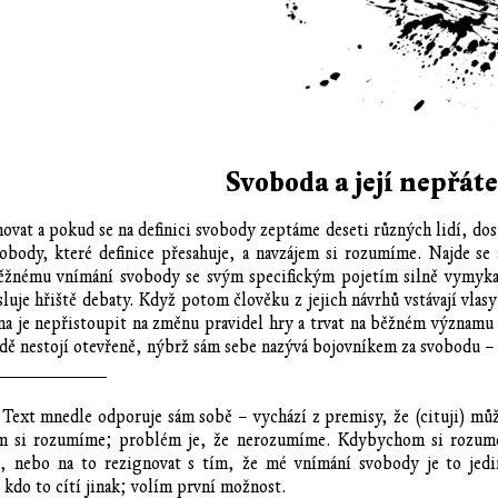
Svoboda a její nepřáte
novat a pokud se na definici svobody zeptáme deseti různých lidí, 
vobody, které definice přesahuje, a navzájem si rozumíme. Najde se a
běžnému vnímání svobody se svým specifickým pojetím silně vymykaj
sluje hřiště debaty. Když potom člověku z jejich návrhů vstávají vlasy
na je nepřistoupit na změnu pravidel hry a trvat na běžném významu 
dě nestojí otevřeně, nýbrž sám sebe nazývá bojovníkem za svobodu –
___________
ext mnedle odporuje sám sobě – vychází z premisy, že (cituji) můž
ájem si rozumíme; problém je, že nerozumíme. Kdybychom si rozum
g, nebo na to rezignovat s tím, že mé vnímání svobody je to jed
kdo to cítí jinak; volím první možnost.