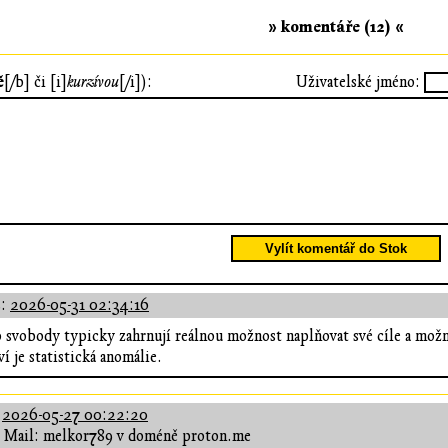
» komentáře (12) «
ě
[/b] či [i]
kurzívou
[/i]):
Uživatelské jméno:
Vylít komentář do Stok
s:
2026-05-31 02:34:16
 svobody typicky zahrnují reálnou možnost naplňovat své cíle a možn
í je statistická anomálie.
:
2026-05-27 00:22:20
Mail: melkor789 v doméně proton.me