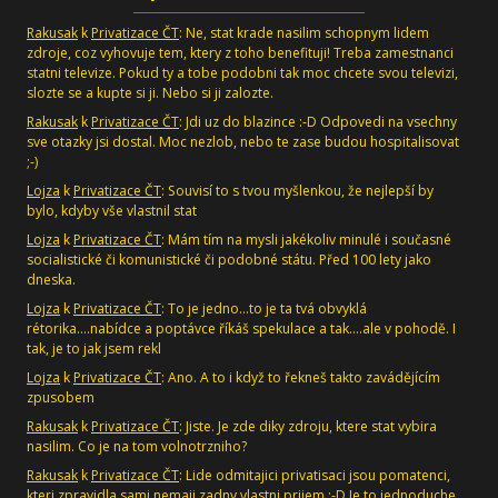
Rakusak
k
Privatizace ČT
: Ne, stat krade nasilim schopnym lidem
zdroje, coz vyhovuje tem, ktery z toho benefituji! Treba zamestnanci
statni televize. Pokud ty a tobe podobni tak moc chcete svou televizi,
slozte se a kupte si ji. Nebo si ji zalozte.
Rakusak
k
Privatizace ČT
: Jdi uz do blazince :-D Odpovedi na vsechny
sve otazky jsi dostal. Moc nezlob, nebo te zase budou hospitalisovat
;-)
Lojza
k
Privatizace ČT
: Souvisí to s tvou myšlenkou, že nejlepší by
bylo, kdyby vše vlastnil stat
Lojza
k
Privatizace ČT
: Mám tím na mysli jakékoliv minulé i současné
socialistické či komunistické či podobné státu. Před 100 lety jako
dneska.
Lojza
k
Privatizace ČT
: To je jedno...to je ta tvá obvyklá
rétorika....nabídce a poptávce říkáš spekulace a tak....ale v pohodě. I
tak, je to jak jsem rekl
Lojza
k
Privatizace ČT
: Ano. A to i když to řekneš takto zavádějícím
zpusobem
Rakusak
k
Privatizace ČT
: Jiste. Je zde diky zdroju, ktere stat vybira
nasilim. Co je na tom volnotrzniho?
Rakusak
k
Privatizace ČT
: Lide odmitajici privatisaci jsou pomatenci,
kteri zpravidla sami nemaji zadny vlastni prijem :-D Je to jednoduche