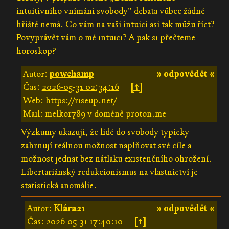
intuitivního vnímání svobody" debata vůbec žádné
hřiště nemá. Co vám na vaši intuici asi tak můžu říct?
Povyprávět vám o mé intuici? A pak si přečteme
horoskop?
Autor:
powchamp
» odpovědět «
Čas:
2026-05-31 02:34:16
[↑]
Web:
https://riseup.net/
Mail: melkor789 v doméně proton.me
Výzkumy ukazují, že lidé do svobody typicky
zahrnují reálnou možnost naplňovat své cíle a
možnost jednat bez nátlaku existenčního ohrožení.
Libertariánský redukcionismus na vlastnictví je
statistická anomálie.
Autor:
Klára21
» odpovědět «
Čas:
2026-05-31 17:40:10
[↑]