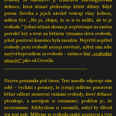
definice, která účinně překresluje hřiště debaty. Když
potom člověku z jejich návrhů vstávají vlasy hrůzou,
můžou říct: „No jo, chápu, že se ti to nelíbí, ale to je
svoboda.“ Jediná účinná obrana je nepřistoupit na změnu
pravidel hry a trvat na běžném významu slova svoboda,
jehož pozitivní konotace byla zneužita. Největší nepřítel
svobody proti svobodě nestojí otevřeně, nýbrž sám sebe
nazývá bojovníkem za svobodu – zatímco hájí
„svobodné
otroctví“
jako od Orwella.
________________________________
Urzova poznámka pod čarou: Text mnedle odporuje sám
sobě – vychází z premisy, že (cituji) můžeme pozorovat
běžně sdílené intuitivní vnímání svobody, které definice
přesahuje, a navzájem si rozumíme; problém je, že
nerozumíme. Kdybychom si rozuměli, nebyl by důvod
ten text psát. Můžeme se svobodu snažit popisovat a vést