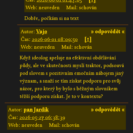
Web: neuveden
Mail: schován
Dobře, počkám si na text
Autor:
Vajo
» odpovědět «
Čas:
2026-06-01 08:09:50
[↑]
Web: neuveden
Mail: schován
Když ideolog apeluje na efektivní obdělávání
půdy, ale ve skutečnosti myslí traktor, podsouvá
pod slovem s pozitivním emočním nábojem jiný
význam, a snaží se tím získat podporu pro svůj
názor, pro který by bylo s běžným slovníkem
těžší podporu získat. Je to v kontextu?
Autor:
pan Jardík
» odpovědět «
Čas:
2026-05-27 06:38:39
Web: neuveden
Mail: schován