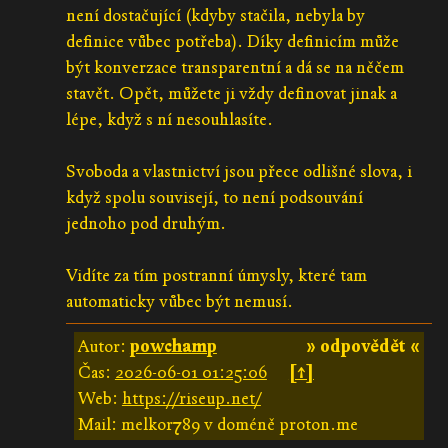
není dostačující (kdyby stačila, nebyla by
definice vůbec potřeba). Díky definicím může
být konverzace transparentní a dá se na něčem
stavět. Opět, můžete ji vždy definovat jinak a
lépe, když s ní nesouhlasíte.
Svoboda a vlastnictví jsou přece odlišné slova, i
když spolu souvisejí, to není podsouvání
jednoho pod druhým.
Vidíte za tím postranní úmysly, které tam
automaticky vůbec být nemusí.
Autor:
powchamp
» odpovědět «
Čas:
2026-06-01 01:25:06
[↑]
Web:
https://riseup.net/
Mail: melkor789 v doméně proton.me