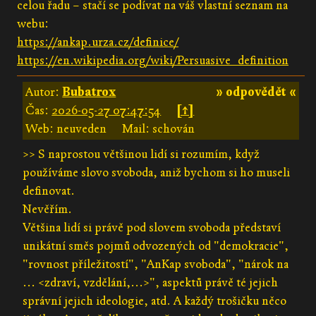
celou řadu – stačí se podívat na váš vlastní seznam na
webu:
https://ankap.urza.cz/definice/
https://en.wikipedia.org/wiki/Persuasive_definition
Autor:
Bubatrox
» odpovědět «
Čas:
2026-05-27 07:47:54
[↑]
Web: neuveden
Mail: schován
>> S naprostou většinou lidí si rozumím, když
používáme slovo svoboda, aniž bychom si ho museli
definovat.
Nevěřím.
Většina lidí si právě pod slovem svoboda představí
unikátní směs pojmů odvozených od "demokracie",
"rovnost příležitostí", "AnKap svoboda", "nárok na
... <zdraví, vzdělání,...>", aspektů právě té jejich
správní jejich ideologie, atd. A každý trošičku něco