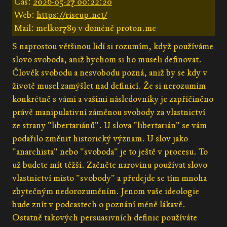
Čas:
2026-05-27 00:22:20
Web:
https://riseup.net/
Mail: melkor789 v doméně proton.me
S naprostou většinou lidí si rozumím, když používáme
slovo svoboda, aniž bychom si ho museli definovat.
Člověk svobodu a nesvobodu pozná, aniž by se kdy v
životě musel zamýšlet nad definicí. Že si nerozumím
konkrétně s vámi a vašimi následovníky je zapříčiněno
právě manipulativní záměnou svobody za vlastnictví
ze strany "libertariánů". U slova "libertarián" se vám
podařilo změnit historický význam. U slov jako
"anarchista" nebo "svoboda" je to ještě v procesu. To
už budete mít těžší. Začněte narovinu používat slovo
vlastnictví místo "svobody" a předejde se tím mnoha
zbytečným nedorozuměním. Jenom vaše ideologie
bude znít v podcastech o poznání méně lákavě.
Ostatně takových persuasivních definic používáte