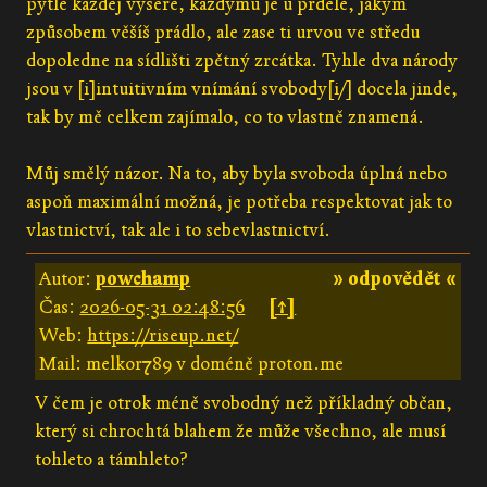
pytle každej vysere, každýmu je u prdele, jakým
způsobem věšíš prádlo, ale zase ti urvou ve středu
dopoledne na sídlišti zpětný zrcátka. Tyhle dva národy
jsou v [i]intuitivním vnímání svobody[i/] docela jinde,
tak by mě celkem zajímalo, co to vlastně znamená.
Můj smělý názor. Na to, aby byla svoboda úplná nebo
aspoň maximální možná, je potřeba respektovat jak to
vlastnictví, tak ale i to sebevlastnictví.
Autor:
powchamp
» odpovědět «
Čas:
2026-05-31 02:48:56
[↑]
Web:
https://riseup.net/
Mail: melkor789 v doméně proton.me
V čem je otrok méně svobodný než příkladný občan,
který si chrochtá blahem že může všechno, ale musí
tohleto a támhleto?