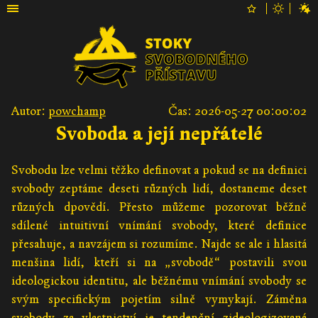
Autor:
powchamp
Čas: 2026-05-27 00:00:02
Svoboda a její nepřátelé
Svobodu lze velmi těžko definovat a pokud se na definici
svobody zeptáme deseti různých lidí, dostaneme deset
různých dpovědí. Přesto můžeme pozorovat běžně
sdílené intuitivní vnímání svobody, které definice
přesahuje, a navzájem si rozumíme. Najde se ale i hlasitá
menšina lidí, kteří si na „svobodě“ postavili svou
ideologickou identitu, ale běžnému vnímání svobody se
svým specifickým pojetím silně vymykají. Záměna
svobody za vlastnictví je tendenční zideologizovaná