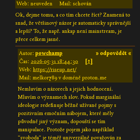
Web: neuveden
Mail: schován
Ok, dejme tomu, a co tím chcete říct? Znamená to
snad, že většinový názor je automaticky správnější
a lepší? To, že např. ankap není mainstream, je
přece celkem jasné.
Autor:
powchamp
» odpovědět «
Čas:
2026-05-31 18:44:30
[↑]
Web:
https://riseup.net/
Mail: melkor789 v doméně proton.me
Nemluvím o názorech a jejich hodnocení.
Mluvím o významech slov. Pokud marginální
ideologie redefinuje běžně užívané pojmy s
pozitivním emočním nábojem, které měly
původně jiný význam, dopouští se tím
manipulace. Protože pojem jako například
"svoboda" je téměř univerzálně považován za