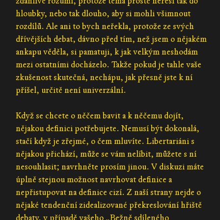
zdánlivě rozumí, protože téma prostě neřeší tak do
hloubky, nebo tak dlouho, aby si mohli všimnout
rozdílů. Ale ani to bych neřekla, protože ze svých
dřívějších debat, dávno před tím, než jsem o nějakém
ankapu věděla, si pamatuji, k jak velkým neshodám
mezi ostatními docházelo. Takže pokud je tahle vaše
zkušenost skutečná, nechápu, jak přesně jste k ní
příšel, určitě není univerzální.
Když se chcete o něčem bavit a k něčemu dojít,
nějakou definici potřebujete. Nemusí být dokonalá,
stačí když je zřejmé, o čem mluvíte. Libertariáni s
nějakou přichází, může se vám nelíbit, můžete s ní
nesouhlasit; navrhněte prosím jinou. V diskuzi máte
úplně stejnou možnost navrhovat definice a
nepřistupovat na definice cizí. Z naší strany nejde o
nějaké tendenční zidealizované překreslování hřiště
debaty, v případě vašeho „Bežně sdíleného