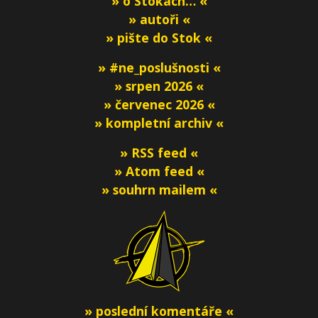
» o Stokách… «
» autoři «
» pište do Stok «
» #ne_poslušnosti «
» srpen 2026 «
» červenec 2026 «
» kompletní archiv «
» RSS feed «
» Atom feed «
» souhrn mailem «
» poslední komentáře «