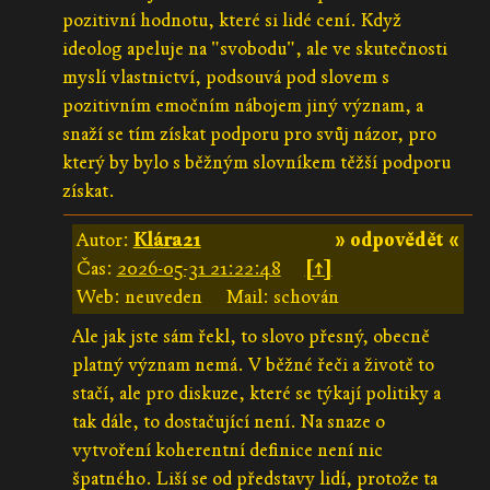
pozitivní hodnotu, které si lidé cení. Když
ideolog apeluje na "svobodu", ale ve skutečnosti
myslí vlastnictví, podsouvá pod slovem s
pozitivním emočním nábojem jiný význam, a
snaží se tím získat podporu pro svůj názor, pro
který by bylo s běžným slovníkem těžší podporu
získat.
Autor:
Klára21
» odpovědět «
Čas:
2026-05-31 21:22:48
[↑]
Web: neuveden
Mail: schován
Ale jak jste sám řekl, to slovo přesný, obecně
platný význam nemá. V běžné řeči a životě to
stačí, ale pro diskuze, které se týkají politiky a
tak dále, to dostačující není. Na snaze o
vytvoření koherentní definice není nic
špatného. Liší se od představy lidí, protože ta