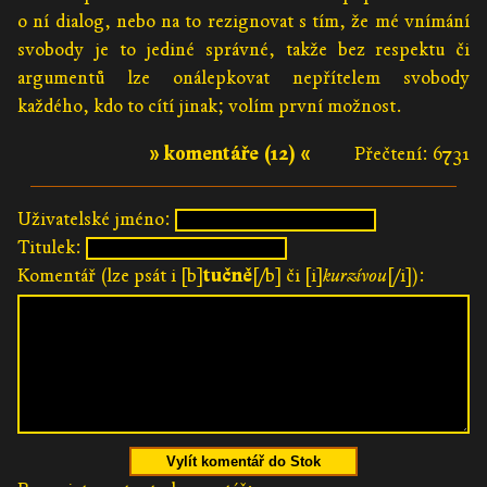
o ní dialog, nebo na to rezignovat s tím, že mé vnímání
svobody je to jediné správné, takže bez respektu či
argumentů lze onálepkovat nepřítelem svobody
každého, kdo to cítí jinak; volím první možnost.
» komentáře (12) «
Přečtení: 6731
Uživatelské jméno:
Titulek:
Komentář (lze psát i [b]
tučně
[/b] či [i]
kurzívou
[/i]):
Vylít komentář do Stok