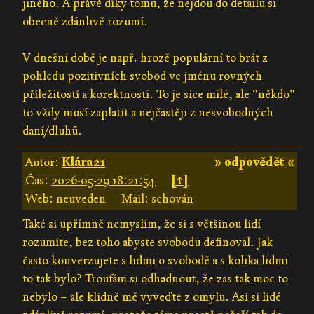
jiného. A právě díky tomu, že nejdou do detailu si
obecně zdánlivě rozumí.
V dnešní době je např. hrozě populární to brát z
pohledu pozitivních svobod ve jménu rovných
příležitostí a korektnosti. To je sice milé, ale "někdo"
to vždy musí zaplatit a nejčastěji z nesvobodných
daní/dluhů.
Autor:
Klára21
» odpovědět «
Čas:
2026-05-29 18:21:54
[↑]
Web: neuveden
Mail: schován
Také si upřímně nemyslím, že si s většinou lidí
rozumíte, bez toho abyste svobodu definoval. Jak
často konverzujete s lidmi o svobodě a s kolika lidmi
to tak bylo? Troufám si odhadnout, že zas tak moc to
nebylo – ale klidně mě vyveďte z omylu. Asi si lidé