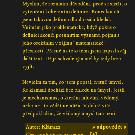
Myslím, že rozumím důvodům, proč se snažit o
vytvoření koherentní definice. Koneckonců
jsem takovou definici dlouho sám hledal.
Vnímám jako problematické, když pokus o
definici skončí posunutím významu pojmu a
jeho osekáním v zájmu "matematické"
přesnosti. Přesně na toto téma jsem napsal svůj
další text. Už je schválený a měl by tedy brzo
vyjít.
Nevidím za tím, co jsem popsal, nutně úmysl.
Ke klamání dochází bez ohledu na úmysl. Jestli
je mechanismus, o kterém mluvím, vědomý,
nebo ne - to vědět nemůžu. V dobré víře
předpokládám, že vědomý úmysl tam není.
Autor:
Klára21
» odpovědět «
Čas:
2026-06-01 01:47:05
[↑]