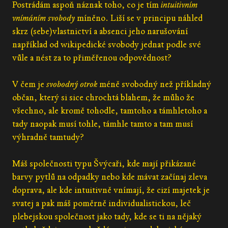
Postrádám aspoň náznak toho, co je tím
intuitivním
vnímáním svobody
míněno. Liší se v principu náhled
skrz (sebe)vlastnictví a absenci jeho narušování
například od wikipedické svobody jednat podle své
vůle a nést za to přiměřenou odpovědnost?
V čem je
svobodný otrok
méně svobodný než příkladný
občan, který si sice chrochtá blahem, že můho že
všechno, ale kromě tohodle, tamtoho a támhletoho a
tady naopak musí tohle, támhle tamto a tam musí
výhradně tamtudy?
Máš společnosti typu Švýcaři, kde mají přikázané
barvy pytlů na odpadky nebo kde mávat začínaj zleva
doprava, ale kde intuitivně vnímají, že cizí majetek je
svatej a pak máš poměrně individualistickou, leč
plebejskou společnost jako tady, kde se ti na nějaký