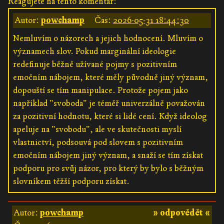
Reagujete na tento komentář:
Autor:
powchamp
Čas:
2026-05-31 18:44:30
Nemluvím o názorech a jejich hodnocení. Mluvím o
významech slov. Pokud marginální ideologie
redefinuje běžně užívané pojmy s pozitivním
emočním nábojem, které měly původně jiný význam,
dopouští se tím manipulace. Protože pojem jako
například "svoboda" je téměř univerzálně považován
za pozitivní hodnotu, které si lidé cení. Když ideolog
apeluje na "svobodu", ale ve skutečnosti myslí
vlastnictví, podsouvá pod slovem s pozitivním
emočním nábojem jiný význam, a snaží se tím získat
podporu pro svůj názor, pro který by bylo s běžným
slovníkem těžší podporu získat.
Autor:
powchamp
» odpovědět «