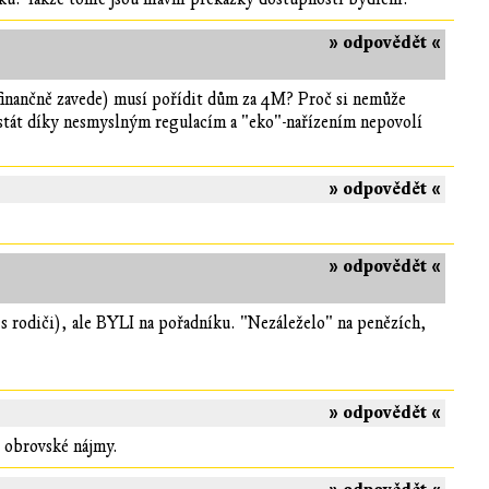
» odpovědět «
i finančně zavede) musí pořídit dům za 4M? Proč si nemůže
tát díky nesmyslným regulacím a "eko"-nařízením nepovolí
» odpovědět «
» odpovědět «
 s rodiči), ale BYLI na pořadníku. "Nezáleželo" na penězích,
» odpovědět «
t obrovské nájmy.