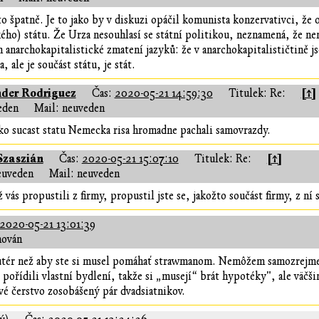
o špatně. Je to jako by v diskuzi opáčil komunista konzervativci, že 
ho) státu. Že Urza nesouhlasí se státní politikou, neznamená, že není
m anarchokapitalistické zmatení jazyků: že v anarchokapitalističtině j
a, ale je součást státu, je stát.
der Rodriguez
[↑]
Čas:
2020-05-21 14:59:30
Titulek: Re:
eden
Mail: neuveden
ako sucast statu Nemecka risa hromadne pachali samovrazdy.
Szaszián
[↑]
Čas:
2020-05-21 15:07:10
Titulek: Re:
euveden
Mail: neuveden
 vás propustili z firmy, propustil jste se, jakožto součást firmy, z ní 
2020-05-21 13:01:39
hován
utér než aby ste si musel pomáhať strawmanom. Nemôžem samozrejme z
i pořídili vlastní bydlení, takže si „musejí“ brát hypotéky", ale väčš
vé čerstvo zosobášený pár dvadsiatnikov.