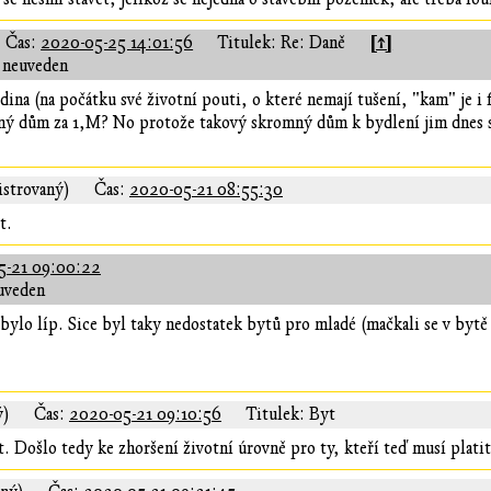
[↑]
Čas:
2020-05-25 14:01:56
Titulek: Re: Daně
 neuveden
dina (na počátku své životní pouti, o které nemají tušení, "kam" je 
ný dům za 1,M? No protože takový skromný dům k bydlení jim dnes s
istrovaný)
Čas:
2020-05-21 08:55:30
t.
5-21 09:00:22
uveden
bylo líp. Sice byl taky nedostatek bytů pro mladé (mačkali se v bytě
ý)
Čas:
2020-05-21 09:10:56
Titulek: Byt
. Došlo tedy ke zhoršení životní úrovně pro ty, kteří teď musí plati