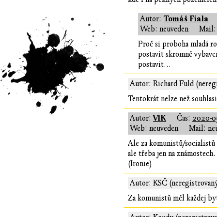
Tomáš Fiala
Autor:
Web: neuveden
Mail:
Proč si proboha mladá ro
postavit skromně vybave
postavit...
Autor: Richard Fuld (nereg
Tentokrát nelze než souhlasi
VlK
Autor:
Čas:
2020-0
Web: neuveden
Mail: ne
Ale za komunistů/socialistů 
ale třeba jen na známostech.
(Ironie)
Autor: KSČ (neregistrovan
Za komunistů měl každej byt