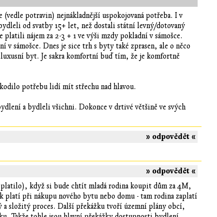
e (vedle potravin) nejnákladnější uspokojovaná potřeba. I v
dleli od svatby 15+ let, než dostali státní levný/dotovaný
 platili nájem za 2-3 + 1 ve výši mzdy pokladní v sámošce.
ní v sámošce. Dnes je sice trh s byty také zprasen, ale o něco
 luxusní byt. Je sakra komfortní buď tím, že je komfortně
odilo potřebu lidí mít střechu nad hlavou.
ydlení a bydleli všichni. Dokonce v drtivé většině ve svých
» odpovědět «
» odpovědět «
 platilo), když si bude chtít mladá rodina koupit dům za 4M,
ěk platí při nákupu nového bytu nebo domu - tam rodina zaplatí
 a složitý proces. Další překážku tvoří územní plány obcí,
ku. Takže tohle jsou hlavní překážky dostupnosti bydlení.