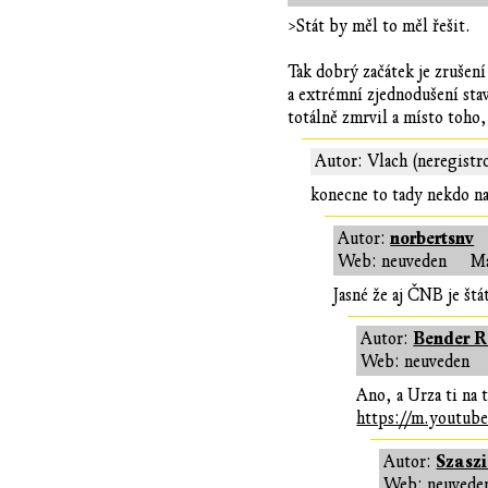
>Stát by měl to měl řešit.
Tak dobrý začátek je zrušen
a extrémní zjednodušení sta
totálně zmrvil a místo toho,
Autor: Vlach (neregistr
konecne to tady nekdo na
norbertsnv
Autor:
Web: neuveden
Ma
Jasné že aj ČNB je štát
Bender R
Autor:
Web: neuveden
Ano, a Urza ti na 
https://m.youtu
Szasz
Autor:
Web: neuvede