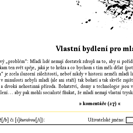
Vlastní bydlení pro ml
ý „problém“: Mladí lidé nemají dostatek zdrojů na to, aby si pořídi
kam ten svět spěje, jaká je to hrůza a co bychom s tím měli dělat (pot
 je zcela iluzorní záležitostí, neboť nikdy v historii neměli mladí l
 minulosti nebyli mladí (ale ani staří) tak bohatí a tak skvěle zaji
 divoká nehostinná příroda. Bohatství, domy a technologie jsou vě
lení… aby pak mohli socialisté fňukat, že mladí nemají vlastní trysk
» komentáře (27) «
ě
[/b] či [i]
kurzívou
[/i]):
Uživatelské jméno: