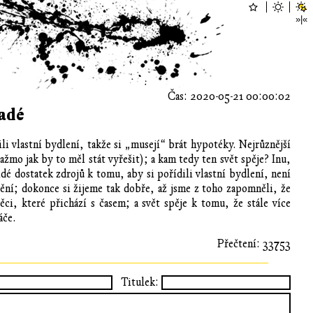
Čas: 2020-05-21 00:00:02
adé
li vlastní bydlení, takže si „musejí“ brát hypotéky. Nejrůznější
ažmo jak by to měl stát vyřešit); a kam tedy ten svět spěje? Inu,
idé dostatek zdrojů k tomu, aby si pořídili vlastní bydlení, není
štění; dokonce si žijeme tak dobře, až jsme z toho zapomněli, že
ci, které přichází s časem; a svět spěje k tomu, že stále více
áče.
Přečtení: 33753
Titulek: