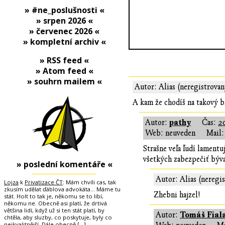
» #ne_poslušnosti «
» srpen 2026 «
» červenec 2026 «
» kompletní archiv «
» RSS feed «
» Atom feed «
» souhrn mailem «
Autor: Alias (neregistrovan
A kam že chodíš na takový b
pathy
Autor:
Čas:
2
Web: neuveden
Mail:
Strašne veľa ľudí lament
všetkých zabezpečiť bývan
» poslední komentáře «
Autor: Alias (neregi
Lojza
k
Privatizace ČT
: Mám chvíli cas, tak
zkusím udělat ďáblova advokáta... Máme tu
Zhebni hajzel!
stát. Holt to tak je, někomu se to líbí,
někomu ne. Obecně asi platí, že drtivá
většina lidí, když už si ten stát platí, by
Tomáš Fial
Autor:
chtěla, aby sluzby, co poskytuje, byly co
nejkvalitnější. Dále obecně
[…]