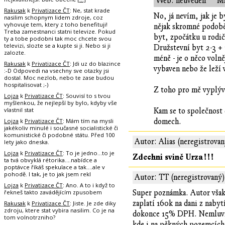
Web: neuveden
Ma
Rakusak
k
Privatizace ČT
: Ne, stat krade
No, já nevím, jak je 
nasilim schopnym lidem zdroje, coz
vyhovuje tem, ktery z toho benefituji!
nějak skromné podobě.
Treba zamestnanci statni televize. Pokud
byt, zpočátku u rodič
ty a tobe podobni tak moc chcete svou
televizi, slozte se a kupte si ji. Nebo si ji
Družstevní byt 2-3 + 1
zalozte.
méně - je o něco voln
Rakusak
k
Privatizace ČT
: Jdi uz do blazince
vybaven nebo že leží 
:-D Odpovedi na vsechny sve otazky jsi
dostal. Moc nezlob, nebo te zase budou
hospitalisovat ;-)
Z toho pro mě vyplývá
Lojza
k
Privatizace ČT
: Souvisí to s tvou
myšlenkou, že nejlepší by bylo, kdyby vše
vlastnil stat
Kam se to společnost 
Lojza
k
Privatizace ČT
: Mám tím na mysli
domech.
jakékoliv minulé i současné socialistické či
komunistické či podobné státu. Před 100
Autor: Alias (neregistrovan
lety jako dneska.
Lojza
k
Privatizace ČT
: To je jedno...to je
Zdechni svině Urza!!!
ta tvá obvyklá rétorika....nabídce a
poptávce říkáš spekulace a tak....ale v
pohodě. I tak, je to jak jsem rekl
Autor: TT (neregistrovaný)
Lojza
k
Privatizace ČT
: Ano. A to i když to
řekneš takto zavádějícím zpusobem
Super poznámka. Autor však 
zaplatí 160k na dani z naby
Rakusak
k
Privatizace ČT
: Jiste. Je zde diky
zdroju, ktere stat vybira nasilim. Co je na
dokonce 15% DPH. Nemluvím a
tom volnotrzniho?
kde i na pěkných pozemcích 