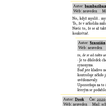
bambariba
Autor:
Web: neuveden
Ma
No, když myslíš.. mys
To, že v několika mál
Navíc to, že se až ta
konkrétně.
Szaszián
Autor:
Web: neuveden
to, že se až takto u
- Je to důsledek ch
synonyma.
Buď jste kladivo n
kontroluje někdo j
uvědomovaly.
Upozorňuju na to i
kterým se podařilo
Dook
Autor:
Čas:
2020-
Web: neuveden
Mail: sc