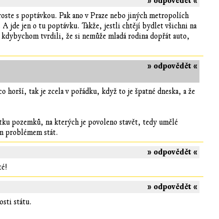
» odpovědět «
 roste s poptávkou. Pak ano v Praze nebo jiných metropolích
 A jde jen o tu poptávku. Takže, jestli chtějí bydlet všichni na
, kdybychom tvrdili, že si nemůže mladá rodina dopřát auto,
» odpovědět «
 horší, tak je zcela v pořádku, když to je špatné dneska, a že
atku pozemků, na kterých je povoleno stavět, tedy umělé
ním problémem stát.
» odpovědět «
té!
» odpovědět «
sti státu.