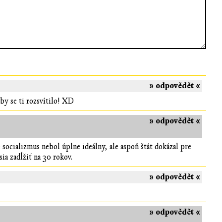
» odpovědět «
y se ti rozsvítilo! XD
» odpovědět «
 socializmus nebol úplne ideálny, ale aspoň štát dokázal pre
ia zadĺžiť na 30 rokov.
» odpovědět «
» odpovědět «