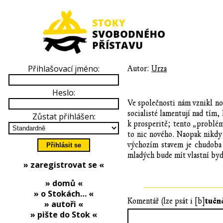
Přihlašovací jméno:
Autor:
Urza
Heslo:
Ve společnosti nám vznikl nov
socialisté lamentují nad tím, 
Zůstat přihlášen:
k prosperitě; tento „problém“
to nic nového. Naopak nikdy v
výchozím stavem je chudoba a
mladých bude mít vlastní byd
» zaregistrovat se «
» domů «
» o Stokách… «
tučn
Komentář (lze psát i [b]
» autoři «
» pište do Stok «