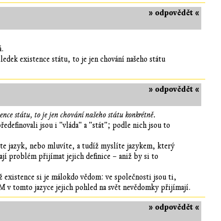
» odpovědět «
á.
edek existence státu, to je jen chování našeho státu
» odpovědět «
ence státu, to je jen chování našeho státu konkrétně.
edefinovali jsou i "vláda" a "stát"; podle nich jsou to
ete jazyk, nebo mluvíte, a tudíž myslíte jazykem, který
í problém přijímat jejich definice – aniž by si to
 existence si je málokdo vědom: ve společnosti jsou ti,
M v tomto jazyce jejich pohled na svět nevědomky přijímají.
» odpovědět «