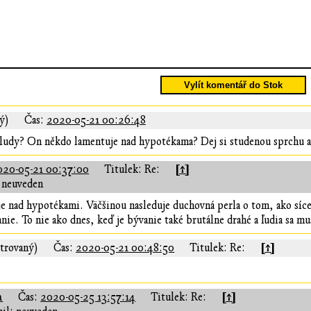
Vylít komentář do Stok
ý)
Čas:
2020-05-21 00:26:48
ludy? On někdo lamentuje nad hypotékama? Dej si studenou sprchu ab
[↑]
020-05-21 00:37:00
Titulek: Re:
 neuveden
uje nad hypotékami. Väčšinou nasleduje duchovná perla o tom, ako síce
ie. To nie ako dnes, keď je bývanie také brutálne drahé a ľudia sa mus
[↑]
strovaný)
Čas:
2020-05-21 00:48:50
Titulek: Re:
a
[↑]
Čas:
2020-05-25 13:57:14
Titulek: Re: