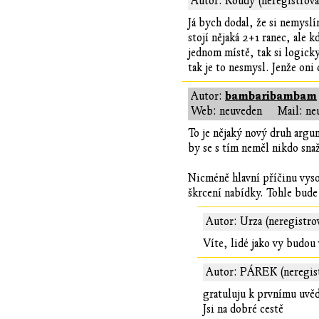
Autor: Koudy (neregistrov
Já bych dodal, že si nemyslí
stojí nějaká 2+1 ranec, ale k
jednom místě, tak si logick
tak je to nesmysl. Jenže oni 
bambaribambam
Autor:
Web: neuveden
Mail: ne
To je nějaký nový druh argum
by se s tím neměl nikdo snaž
Nicméně hlavní příčinu vyso
škrcení nabídky. Tohle bude 
Autor: Urza (neregistro
Víte, lidé jako vy budou
Autor: PÁREK (neregis
gratuluju k prvnímu uvěd
Jsi na dobré cestě