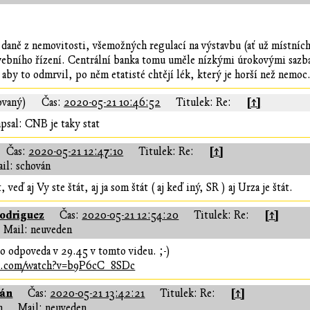
í daně z nemovitosti, všemožných regulací na výstavbu (ať už místníc
vebního řízení. Centrální banka tomu uměle nízkými úrokovými sazbami
 aby to odmrvil, po něm etatisté chtějí lék, který je horší než nemoc
[↑]
ovaný)
Čas:
2020-05-21 10:46:52
Titulek: Re:
psal: CNB je taky stat
[↑]
Čas:
2020-05-21 12:47:10
Titulek: Re:
il: schován
, veď aj Vy ste štát, aj ja som štát ( aj keď iný, SR ) aj Urza je štát.
odriguez
[↑]
Čas:
2020-05-21 12:54:20
Titulek: Re:
Mail: neuveden
to odpoveda v 29.45 v tomto videu. ;-)
be.com/watch?v=b9P6cC_8SDc
ián
[↑]
Čas:
2020-05-21 13:42:21
Titulek: Re:
n
Mail: neuveden