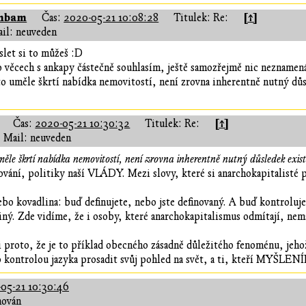
mbam
[↑]
Čas:
2020-05-21 10:08:28
Titulek: Re:
il: neuveden
let si to můžeš :D
o věcech s ankapy částečně souhlasím, ještě samozřejmě nic neznamen
kto uměle škrtí nabídka nemovitostí, není zrovna inherentně nutný důsl
[↑]
Čas:
2020-05-21 10:30:32
Titulek: Re:
Mail: neuveden
měle škrtí nabídka nemovitostí, není zrovna inherentně nutný důsledek exist
ování, politiky naší VLÁDY. Mezi slovy, které si anarchokapitalisté př
ebo kovadlina: buď definujete, nebo jste definovaný. A buď kontroluj
iný. Zde vidíme, že i osoby, které anarchokapitalismus odmítají, nemaj
 proto, že je to příklad obecného zásadně důležitého fenoménu, jehož
 kontrolou jazyka prosadit svůj pohled na svět, a ti, kteří MYŠLENÍ
05-21 10:30:46
hován