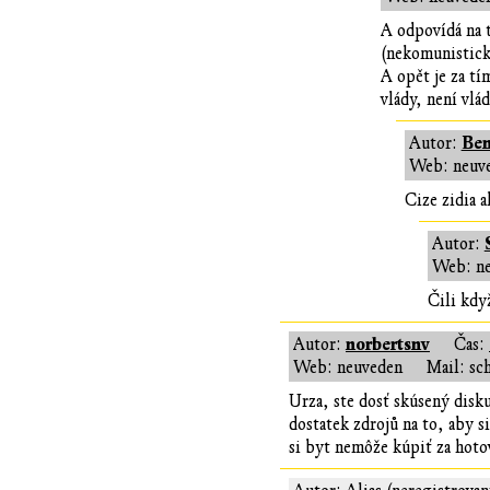
A odpovídá na t
(nekomunistické
A opět je za tí
vlády, není vlád
Ben
Autor:
Web: neuv
Cize zidia 
Autor:
Web: n
Čili když
norbertsnv
Autor:
Čas:
Web: neuveden
Mail: sc
Urza, ste dosť skúsený disk
dostatek zdrojů na to, aby s
si byt nemôže kúpiť za hoto