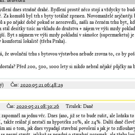
il: neuveden
bydlení dnes strašně drahé. Bydlení prostě něco stojí a vždycky to bud
 Za komušů byl trh s byty totálně zprasen. Novomanželé nejčastěji by
ů a po nějaké době pokud se nerozvedli, našli na černém trhu byt, kde
 stál desítky tisíc na vkladu do družstva + nájem ve výši mzdy poklad
ější. Byt s nájmem ve výši mzdy pokladní v sámošce (supermarketu) je
v komfortní lokalitě (třeba Praha).
, že uvolnění trhu s bytovou výstavbou nebude zrovna to, co by pošk
dostala? Před 200, 500, 1000 lety si nikdo nebral nějaké půjčky na b
ý)
Čas:
2020-05-21 06:48:29
Čas:
2020-05-21 08:30:26
Titulek: Daně
zapomněl na jednu věc. Dnes (ano, již se to bude rušit, ale loňska to
tí, takže reálně jí nestačí na hypotéku 20%, ale 24%. Další daně člov
ni o tom, jak dnes vypadají stavební povolení a jak je to zdlouhavý
se nesmí stavět, jelikož se nejedná o stavební pozemek, ale třeba lou