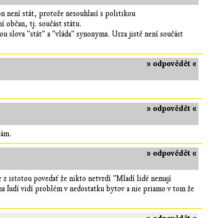
on není stát, protože nesouhlasí s politikou
 občan, tj. součást státu.
sou slova "stát" a "vláda" synonyma. Urza jistě není součást
» odpovědět «
» odpovědět «
sám.
» odpovědět «
 istotou povedať že nikto netvrdí "Mladí lidé nemají
ina ľudí vidí problém v nedostatku bytov a nie priamo v tom že