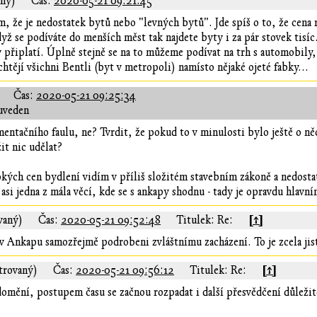
aný)
Čas:
2020-05-21 09:21:45
m, že je nedostatek bytů nebo "levných bytů". Jde spíš o to, že cena
dyž se podíváte do menších měst tak najdete byty i za pár stovek tisíc.
y připlatí. Úplně stejně se na to můžeme podívat na trh s automobily
chtějí všichni Bentli (byt v metropoli) namísto nějaké ojeté fabky...
Čas:
2020-05-21 09:25:34
uveden
entačního faulu, ne? Tvrdit, že pokud to v minulosti bylo ještě o něco
it nic udělat?
kých cen bydlení vidím v příliš složitém stavebním zákoně a nedost
asi jedna z mála věcí, kde se s ankapy shodnu - tady je opravdu hlav
[↑]
vaný)
Čas:
2020-05-21 09:52:48
Titulek: Re:
 v Ankapu samozřejmě podrobeni zvláštnímu zacházení. To je zcela jis
[↑]
trovaný)
Čas:
2020-05-21 09:56:12
Titulek: Re:
omění, postupem času se začnou rozpadat i další přesvědčení důležito