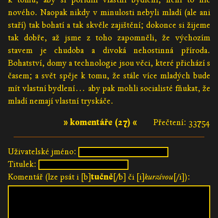
nového. Naopak nikdy v minulosti nebyli mladí (ale ani
staří) tak bohatí a tak skvěle zajištění; dokonce si žijeme
tak dobře, až jsme z toho zapomněli, že výchozím
stavem je chudoba a divoká nehostinná příroda.
Bohatství, domy a technologie jsou věci, které přichází s
časem; a svět spěje k tomu, že stále více mladých bude
mít vlastní bydlení… aby pak mohli socialisté fňukat, že
mladí nemají vlastní tryskáče.
» komentáře (27) «
Přečtení: 33754
Uživatelské jméno:
Titulek:
Komentář (lze psát i [b]
tučně
[/b] či [i]
kurzívou
[/i]):