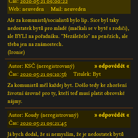
Čas:
2020-05-21 09:00:22
Web: neuveden
Mail: neuveden
Ale za komunistů/socialistů bylo líp. Sice byl taky
nedostatek bytů pro mladé (mačkali se v bytě s rodiči),
ale BYLI na pořadníku. "Nezáleželo" na penězích, ale
třeba jen na známostech.
(Ironie)
Autor: KSČ (neregistrovaný)
» odpovědět «
Čas:
2020-05-21 09:10:56
Titulek: Byt
Za komunistů měl každej byt. Došlo tedy ke zhoršení
životní úrovně pro ty, kteří teď musí platit obrovské
nájmy.
Autor: Koudy (neregistrovaný)
» odpovědět «
Čas:
2020-05-21 09:21:45
Já bych dodal, že si nemyslím, že je nedostatek bytů