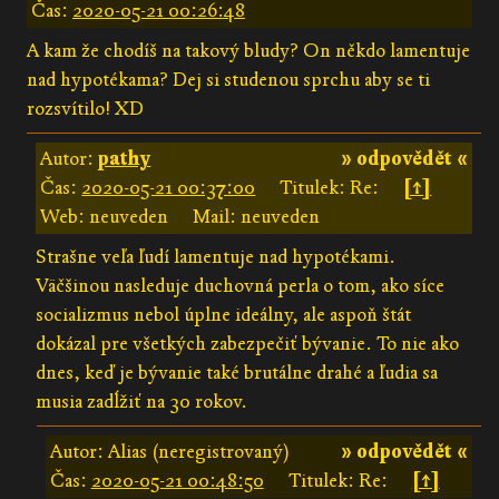
Čas:
2020-05-21 00:26:48
A kam že chodíš na takový bludy? On někdo lamentuje
nad hypotékama? Dej si studenou sprchu aby se ti
rozsvítilo! XD
Autor:
pathy
» odpovědět «
Čas:
2020-05-21 00:37:00
Titulek: Re:
[↑]
Web: neuveden
Mail: neuveden
Strašne veľa ľudí lamentuje nad hypotékami.
Väčšinou nasleduje duchovná perla o tom, ako síce
socializmus nebol úplne ideálny, ale aspoň štát
dokázal pre všetkých zabezpečiť bývanie. To nie ako
dnes, keď je bývanie také brutálne drahé a ľudia sa
musia zadĺžiť na 30 rokov.
Autor: Alias (neregistrovaný)
» odpovědět «
Čas:
2020-05-21 00:48:50
Titulek: Re:
[↑]