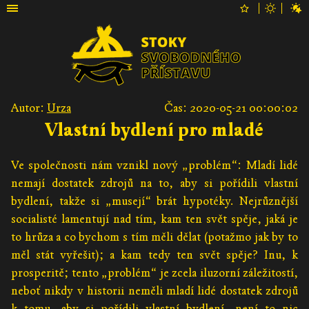
Autor:
Urza
Čas: 2020-05-21 00:00:02
Vlastní bydlení pro mladé
Ve společnosti nám vznikl nový „problém“: Mladí lidé
nemají dostatek zdrojů na to, aby si pořídili vlastní
bydlení, takže si „musejí“ brát hypotéky. Nejrůznější
socialisté lamentují nad tím, kam ten svět spěje, jaká je
to hrůza a co bychom s tím měli dělat (potažmo jak by to
měl stát vyřešit); a kam tedy ten svět spěje? Inu, k
prosperitě; tento „problém“ je zcela iluzorní záležitostí,
neboť nikdy v historii neměli mladí lidé dostatek zdrojů
k tomu, aby si pořídili vlastní bydlení, není to nic