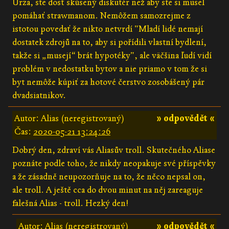
Urza, ste dosť skúsený diskutér než aby ste si musel
pomáhať strawmanom. Nemôžem samozrejme z
istotou povedať že nikto netvrdí "Mladí lidé nemají
dostatek zdrojů na to, aby si pořídili vlastní bydlení,
takže si „musejí“ brát hypotéky", ale väčšina ľudí vidí
problém v nedostatku bytov a nie priamo v tom že si
byt nemôže kúpiť za hotové čerstvo zosobášený pár
dvadsiatnikov.
Autor: Alias (neregistrovaný)
» odpovědět «
Čas:
2020-05-21 13:24:26
Dobrý den, zdraví vás Aliasův troll. Skutečného Aliase
poznáte podle toho, že nikdy neopakuje své příspěvky
a že zásadně neupozorňuje na to, že něco nepsal on,
ale troll. A ještě cca do dvou minut na něj zareaguje
falešná Alias - troll. Hezký den!
Autor: Alias (neregistrovaný)
» odpovědět «