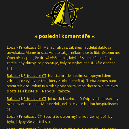
» poslední komentáře «
Lojza
k
Privatizace ČT
: Mám chvíli cas, tak zkusím udělat ďáblova
advokáta... Máme tu stát. Holt to tak je, někomu se to líbí, někomu ne.
Obecně asi platí, že drtivá většina lidí, když už si ten stát platí, by
chtěla, aby sluzby, co poskytuje, byly co nejkvalitnější. Dále obecně
[…]
Rakusak
k
Privatizace ČT
: Ne, stat krade nasilim schopnym lidem
zdroje, coz vyhovuje tem, ktery z toho benefituji! Treba zamestnanci
statni televize. Pokud ty a tobe podobni tak moc chcete svou televizi,
slozte se a kupte si ji. Nebo si ji zalozte.
Rakusak
k
Privatizace ČT
: Jdi uz do blazince :-D Odpovedi na vsechny
sve otazky jsi dostal. Moc nezlob, nebo te zase budou hospitalisovat
;-)
Lojza
k
Privatizace ČT
: Souvisí to s tvou myšlenkou, že nejlepší by
bylo, kdyby vše vlastnil stat