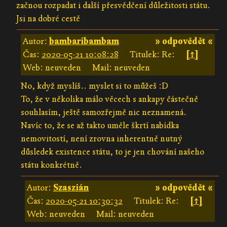
začnou rozpadat i další přesvědčení důležitosti státu.
Jsi na dobré cestě
Autor:
bambaribambam
» odpovědět «
Čas:
2020-05-21 10:08:28
Titulek: Re:
[↑]
Web: neuveden
Mail: neuveden
No, když myslíš.. myslet si to můžeš :D
To, že v několika málo věcech s ankapy částečně
souhlasím, ještě samozřejmě nic neznamená.
Navíc to, že se až takto uměle škrtí nabídka
nemovitostí, není zrovna inherentně nutný
důsledek existence státu, to je jen chování našeho
státu konkrétně.
Autor:
Szaszián
» odpovědět «
Čas:
2020-05-21 10:30:32
Titulek: Re:
[↑]
Web: neuveden
Mail: neuveden