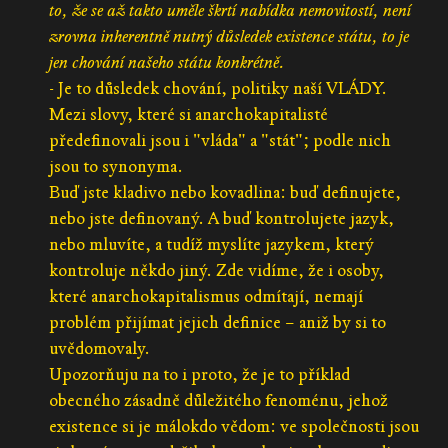
to, že se až takto uměle škrtí nabídka nemovitostí, není
zrovna inherentně nutný důsledek existence státu, to je
jen chování našeho státu konkrétně.
- Je to důsledek chování, politiky naší VLÁDY.
Mezi slovy, které si anarchokapitalisté
předefinovali jsou i "vláda" a "stát"; podle nich
jsou to synonyma.
Buď jste kladivo nebo kovadlina: buď definujete,
nebo jste definovaný. A buď kontrolujete jazyk,
nebo mluvíte, a tudíž myslíte jazykem, který
kontroluje někdo jiný. Zde vidíme, že i osoby,
které anarchokapitalismus odmítají, nemají
problém přijímat jejich definice – aniž by si to
uvědomovaly.
Upozorňuju na to i proto, že je to příklad
obecného zásadně důležitého fenoménu, jehož
existence si je málokdo vědom: ve společnosti jsou