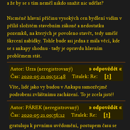
a že by se s tím neměl nikdo snažit nic udělat?
Nicméně hlavní příčinu vysokých cen bydlení vidím v
příliš složitém stavebním zákoně a nedostatku
pozemků, na kterých je povoleno stavět, tedy umělé
škrcení nabídky. Tohle bude asi jedna z mála věcí, kde
se s ankapy shodnu - tady je opravdu hlavním
problémem stát.
Autor: Urza (neregistrovaný)
» odpovědět «
Čas:
2020-05-21 09:52:48
Titulek: Re:
[↑]
Víte, lidé jako vy budou v Ankapu samozřejmě
podrobeni zvláštnímu zacházení. To je zcela jisté!
Autor: PÁREK (neregistrovaný)
» odpovědět «
Čas:
2020-05-21 09:56:12
Titulek: Re:
[↑]
gratuluju k prvnímu uvědomění, postupem času se