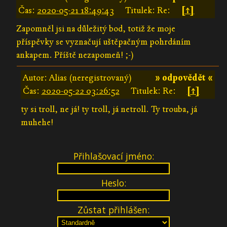
Čas:
2020-05-21 18:49:43
Titulek: Re:
[↑]
Zapomněl jsi na důležitý bod, totiž že moje
příspěvky se vyznačují uštěpačným pohrdáním
ankapem. Příště nezapomeň! ;-)
Autor: Alias (neregistrovaný)
» odpovědět «
Čas:
2020-05-22 03:26:52
Titulek: Re:
[↑]
ty si troll, ne já! ty troll, já netroll. Ty trouba, já
muhehe!
Přihlašovací jméno:
Heslo:
Zůstat přihlášen: