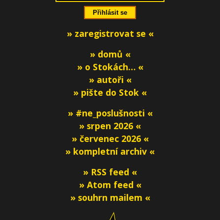
» zaregistrovat se «
» domů «
» o Stokách… «
» autoři «
» pište do Stok «
» #ne_poslušnosti «
» srpen 2026 «
» červenec 2026 «
» kompletní archiv «
» RSS feed «
» Atom feed «
» souhrn mailem «