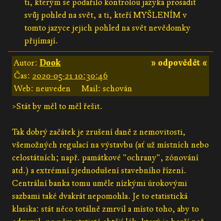
ti, kterým se podařilo kontrolou jazyka prosadit
svůj pohled na svět, a ti, kteří MYŠLENÍM v
tomto jazyce jejich pohled na svět nevědomky
přijímají.
Autor:
Dook
» odpovědět «
Čas:
2020-05-21 10:30:46
Web: neuveden
Mail: schován
>Stát by měl to měl řešit.
Tak dobrý začátek je zrušení daně z nemovitosti,
všemožných regulací na výstavbu (ať už místních nebo
celostátních; např. památkové "ochrany", zónování
atd.) a extrémní zjednodušení stavebního řízení.
Centrální banka tomu uměle nízkými úrokovými
sazbami také dvakrát nepomohla. Je to etatistická
klasika: stát něco totálně zmrvil a místo toho, aby to