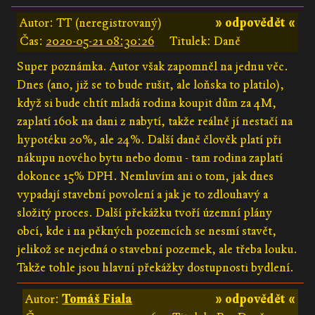
Autor: TT (neregistrovaný)
» odpovědět «
Čas:
2020-05-21 08:30:26
Titulek: Daně
Super poznámka. Autor však zapomněl na jednu věc.
Dnes (ano, již se to bude rušit, ale loňska to platilo),
když si bude chtít mladá rodina koupit dům za 4M,
zaplatí 160k na dani z nabytí, takže reálně jí nestačí na
hypotéku 20%, ale 24%. Další daně člověk platí při
nákupu nového bytu nebo domu - tam rodina zaplatí
dokonce 15% DPH. Nemluvím ani o tom, jak dnes
vypadají stavební povolení a jak je to zdlouhavý a
složitý proces. Další překážku tvoří územní plány
obcí, kde i na pěkných pozemcích se nesmí stavět,
jelikož se nejedná o stavební pozemek, ale třeba louku.
Takže tohle jsou hlavní překážky dostupnosti bydlení.
Autor:
Tomáš Fiala
» odpovědět «