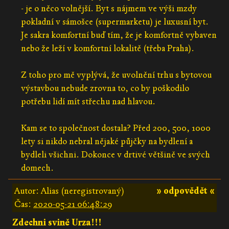
- je o něco volnější. Byt s nájmem ve výši mzdy
pokladní v sámošce (supermarketu) je luxusní byt.
Je sakra komfortní buď tím, že je komfortně vybaven
nebo že leží v komfortní lokalitě (třeba Praha).
Z toho pro mě vyplývá, že uvolnění trhu s bytovou
výstavbou nebude zrovna to, co by poškodilo
potřebu lidí mít střechu nad hlavou.
Kam se to společnost dostala? Před 200, 500, 1000
lety si nikdo nebral nějaké půjčky na bydlení a
bydleli všichni. Dokonce v drtivé většině ve svých
domech.
Autor: Alias (neregistrovaný)
» odpovědět «
Čas:
2020-05-21 06:48:29
Zdechni svině Urza!!!