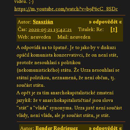
videu. ;-)
https://m.youtube.com/watch?v=b9P6cC_8SDc
Autor:
Szaszián
» odpovědět «
Čas:
2020-05-21 13:42:21
Titulek: Re:
[↑]
Web: neuveden
Mail: neuveden
A odpovídá na to špatně. Je to jako by v diskuzi
opáčil komunista konzervativci, že on není stát,
protože nesouhlasí s politikou
(nekomunistického) státu. Že Urza nesouhlasí se
státní politikou, neznamená, že není občan, tj.
součást státu.
A opět je za tím anarchokapitalistické zmatení
jazyků: že v anarchokapitalističtině jsou slova
"stát" a "vláda" synonyma. Urza jistě není součást
vlády, není vláda, ale je součást státu, je stát.
Autor:
Bender Rodriguez
» odpovědět «