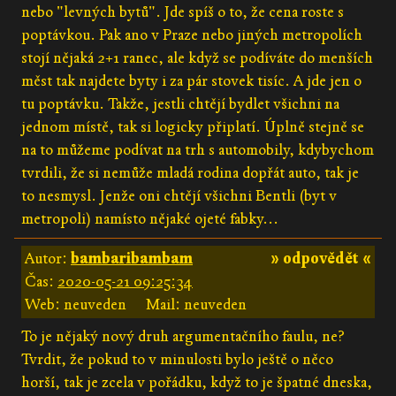
nebo "levných bytů". Jde spíš o to, že cena roste s
poptávkou. Pak ano v Praze nebo jiných metropolích
stojí nějaká 2+1 ranec, ale když se podíváte do menších
měst tak najdete byty i za pár stovek tisíc. A jde jen o
tu poptávku. Takže, jestli chtějí bydlet všichni na
jednom místě, tak si logicky připlatí. Úplně stejně se
na to můžeme podívat na trh s automobily, kdybychom
tvrdili, že si nemůže mladá rodina dopřát auto, tak je
to nesmysl. Jenže oni chtějí všichni Bentli (byt v
metropoli) namísto nějaké ojeté fabky...
Autor:
bambaribambam
» odpovědět «
Čas:
2020-05-21 09:25:34
Web: neuveden
Mail: neuveden
To je nějaký nový druh argumentačního faulu, ne?
Tvrdit, že pokud to v minulosti bylo ještě o něco
horší, tak je zcela v pořádku, když to je špatné dneska,