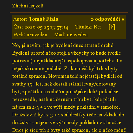
Zhebni hajzel!
Autor:
Tomáš Fiala
» odpovědět «
Čas:
2020-05-25 13:57:14
Titulek: Re:
[↑]
Web: neuveden
Mail: neuveden
No, já nevím, jak je bydlení dnes strašně drahé.
Bydlení prostě něco stojí a vždycky to bude (vedle
potravin) nejnákladnější uspokojovaná potřeba. I v
nějak skromné podobě. Za komušů byl trh s byty
totálně zprasen. Novomanželé nejčastěji bydleli od
svatby 15+ let, než dostali státní levný/dotovaný
byt, zpočátku u rodičů a po nějaké době pokud se
nerozvedli, našli na černém trhu byt, kde platili
nájem za 2-3 + 1 ve výši mzdy pokladní v sámošce.
Družstevní byt 2-3 + 1 stál desítky tisíc na vkladu do
družstva + nájem ve výši mzdy pokladní v sámošce.
Dnes je sice trh s byty také zprasen, ale o něco méně