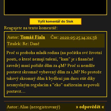
Vylít komentář do Stok
Reagujete na tento komentář:
Autor:
Tomáš Fiala
Čas:
2020-05-25 14:01:56
Titulek: Re: Daně
Proč si proboha mladá rodina (na počátku své životní
pouti, o které nemají tušení, "kam" je i finančně
zavede) musí pořídit dům za 4M? Proč si nemůže
postavit skromně vybavený dům za 1,M? No protože
takový skromný dům k bydlení jim dnes stát díky
nesmyslným regulacím a "eko"-nařízením nepovolí
postavit...
Autor: Alias (neregistrovaný)
» odpovědět «