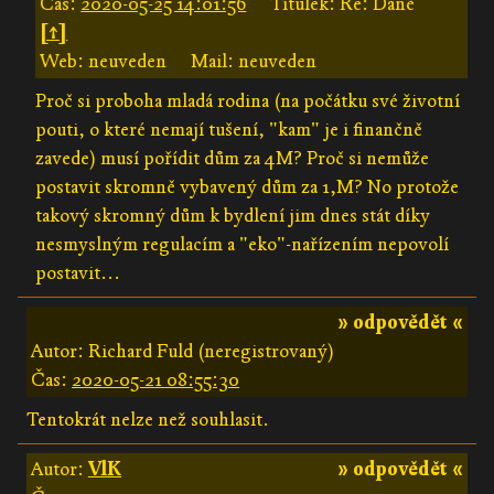
Čas:
2020-05-25 14:01:56
Titulek: Re: Daně
[↑]
Web: neuveden
Mail: neuveden
Proč si proboha mladá rodina (na počátku své životní
pouti, o které nemají tušení, "kam" je i finančně
zavede) musí pořídit dům za 4M? Proč si nemůže
postavit skromně vybavený dům za 1,M? No protože
takový skromný dům k bydlení jim dnes stát díky
nesmyslným regulacím a "eko"-nařízením nepovolí
postavit...
» odpovědět «
Autor: Richard Fuld (neregistrovaný)
Čas:
2020-05-21 08:55:30
Tentokrát nelze než souhlasit.
Autor:
VlK
» odpovědět «