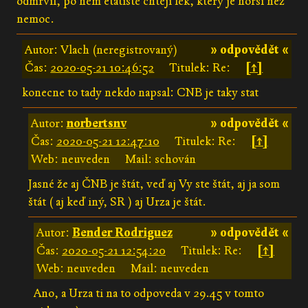
odmrvil, po něm etatisté chtějí lék, který je horší než
nemoc.
Autor: Vlach (neregistrovaný)
» odpovědět «
Čas:
2020-05-21 10:46:52
Titulek: Re:
[↑]
konecne to tady nekdo napsal: CNB je taky stat
Autor:
norbertsnv
» odpovědět «
Čas:
2020-05-21 12:47:10
Titulek: Re:
[↑]
Web: neuveden
Mail: schován
Jasné že aj ČNB je štát, veď aj Vy ste štát, aj ja som
štát ( aj keď iný, SR ) aj Urza je štát.
Autor:
Bender Rodriguez
» odpovědět «
Čas:
2020-05-21 12:54:20
Titulek: Re:
[↑]
Web: neuveden
Mail: neuveden
Ano, a Urza ti na to odpoveda v 29.45 v tomto