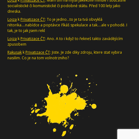
Lojza
k
Privatizace ČT
: Mám tím na mysli jakékoliv minulé i současné
socialistické či komunistické či podobné státu. Před 100 lety jako
dneska.
Lojza
k
Privatizace ČT
: To je jedno...to je ta tvá obvyklá
rétorika....nabídce a poptávce říkáš spekulace a tak....ale v pohodě. I
tak, je to jak jsem rekl
Lojza
k
Privatizace ČT
: Ano. A to i když to řekneš takto zavádějícím
zpusobem
Rakusak
k
Privatizace ČT
: Jiste. Je zde diky zdroju, ktere stat vybira
nasilim. Co je na tom volnotrzniho?