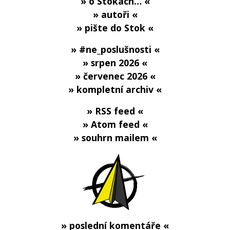
» o Stokách… «
» autoři «
» pište do Stok «
» #ne_poslušnosti «
» srpen 2026 «
» červenec 2026 «
» kompletní archiv «
» RSS feed «
» Atom feed «
» souhrn mailem «
» poslední komentáře «