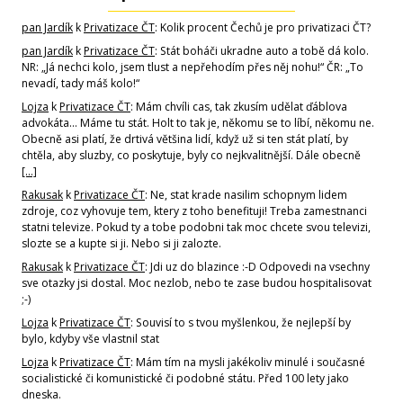
pan Jardík
k
Privatizace ČT
: Kolik procent Čechů je pro privatizaci ČT?
pan Jardík
k
Privatizace ČT
: Stát boháči ukradne auto a tobě dá kolo.
NR: „Já nechci kolo, jsem tlust a nepřehodím přes něj nohu!“ ČR: „To
nevadí, tady máš kolo!“
Lojza
k
Privatizace ČT
: Mám chvíli cas, tak zkusím udělat ďáblova
advokáta... Máme tu stát. Holt to tak je, někomu se to líbí, někomu ne.
Obecně asi platí, že drtivá většina lidí, když už si ten stát platí, by
chtěla, aby sluzby, co poskytuje, byly co nejkvalitnější. Dále obecně
[…]
Rakusak
k
Privatizace ČT
: Ne, stat krade nasilim schopnym lidem
zdroje, coz vyhovuje tem, ktery z toho benefituji! Treba zamestnanci
statni televize. Pokud ty a tobe podobni tak moc chcete svou televizi,
slozte se a kupte si ji. Nebo si ji zalozte.
Rakusak
k
Privatizace ČT
: Jdi uz do blazince :-D Odpovedi na vsechny
sve otazky jsi dostal. Moc nezlob, nebo te zase budou hospitalisovat
;-)
Lojza
k
Privatizace ČT
: Souvisí to s tvou myšlenkou, že nejlepší by
bylo, kdyby vše vlastnil stat
Lojza
k
Privatizace ČT
: Mám tím na mysli jakékoliv minulé i současné
socialistické či komunistické či podobné státu. Před 100 lety jako
dneska.