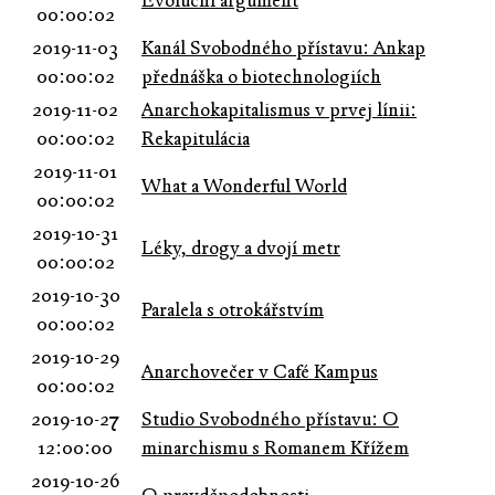
Evoluční argument
00:00:02
2019-11-03
Kanál Svobodného přístavu: Ankap
00:00:02
přednáška o biotechnologiích
2019-11-02
Anarchokapitalismus v prvej línii:
00:00:02
Rekapitulácia
2019-11-01
What a Wonderful World
00:00:02
2019-10-31
Léky, drogy a dvojí metr
00:00:02
2019-10-30
Paralela s otrokářstvím
00:00:02
2019-10-29
Anarchovečer v Café Kampus
00:00:02
2019-10-27
Studio Svobodného přístavu: O
12:00:00
minarchismu s Romanem Křížem
2019-10-26