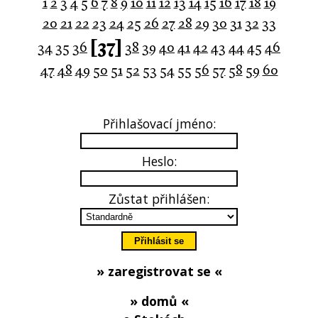
1
2
3
4
5
6
7
8
9
10
11
12
13
14
15
16
17
18
19
20
21
22
23
24
25
26
27
28
29
30
31
32
33
[37]
34
35
36
38
39
40
41
42
43
44
45
46
47
48
49
50
51
52
53
54
55
56
57
58
59
60
Přihlašovací jméno:
Heslo:
Zůstat přihlášen:
» zaregistrovat se «
» domů «