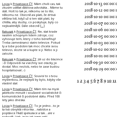
2018-10-13 00:00:
Lojza
k
Privatizace ČT
: Mám chvíli cas, tak
zkusím udělat ďáblova advokáta... Máme tu
2018-10-12 00:00:
stát. Holt to tak je, někomu se to líbí,
někomu ne. Obecně asi platí, že drtivá
2018-10-10 00:00:
většina lidí, když už si ten stát platí, by
chtěla, aby sluzby, co poskytuje, byly co
2018-10-07 00:00:
nejkvalitnější. Dále obecně
[…]
2018-10-06 00:00:
Rakusak
k
Privatizace ČT
: Ne, stat krade
nasilim schopnym lidem zdroje, coz
2018-10-05 00:00:
vyhovuje tem, ktery z toho benefituji!
Treba zamestnanci statni televize. Pokud
2018-10-03 00:00:
ty a tobe podobni tak moc chcete svou
2018-10-02 00:00:
televizi, slozte se a kupte si ji. Nebo si ji
zalozte.
2018-10-01 00:00:
Rakusak
k
Privatizace ČT
: Jdi uz do blazince
2018-09-30 00:00:
:-D Odpovedi na vsechny sve otazky jsi
dostal. Moc nezlob, nebo te zase budou
2018-09-29 00:00:
hospitalisovat ;-)
Lojza
k
Privatizace ČT
: Souvisí to s tvou
myšlenkou, že nejlepší by bylo, kdyby vše
1
2
3
4
5
6
7
8
9
10
11
vlastnil stat
Lojza
k
Privatizace ČT
: Mám tím na mysli
jakékoliv minulé i současné socialistické či
komunistické či podobné státu. Před 100
lety jako dneska.
Lojza
k
Privatizace ČT
: To je jedno...to je
ta tvá obvyklá rétorika....nabídce a
poptávce říkáš spekulace a tak....ale v
pohodě. I tak, je to jak jsem rekl