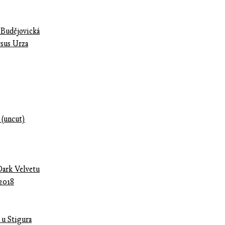
 Budějovická
rsus Urza
 (uncut)
Dark Velvetu
 2018
 u Stigura