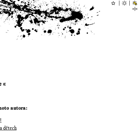
e «
hoto autora:
!
 a dětech