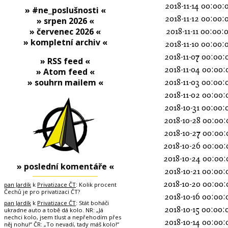
2018-11-14 00:00:
» #ne_poslušnosti «
2018-11-12 00:00:
» srpen 2026 «
» červenec 2026 «
2018-11-11 00:00:
» kompletní archiv «
2018-11-10 00:00:
2018-11-07 00:00:
» RSS feed «
2018-11-04 00:00:
» Atom feed «
» souhrn mailem «
2018-11-03 00:00:
2018-11-02 00:00:
2018-10-31 00:00:
2018-10-28 00:00:
2018-10-27 00:00:
2018-10-26 00:00:
2018-10-24 00:00:
» poslední komentáře «
2018-10-21 00:00:
2018-10-20 00:00:
pan Jardík
k
Privatizace ČT
: Kolik procent
Čechů je pro privatizaci ČT?
2018-10-16 00:00:
pan Jardík
k
Privatizace ČT
: Stát boháči
2018-10-15 00:00:
ukradne auto a tobě dá kolo. NR: „Já
nechci kolo, jsem tlust a nepřehodím přes
2018-10-14 00:00:
něj nohu!“ ČR: „To nevadí, tady máš kolo!“