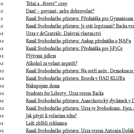
02
Tržní a „férové“ ceny
02
Daně – povinné, nebo dobrovolné?
02
Kanál Svobodného přístavu: Přednáška pro Gymnázium
02
Kanál Svobodného přístavu: Je stát legitimní? Backa ve
02
Urza v deCentrále: Duševní vlastnictví
02
Kanál Svobodného přístavu: Ankap přednáška o NAPu
02
Kanál Svobodného přístavu: Přednáška pro JiPiCe
02
Plýtvání jídlem
02
Alkohol za volant nepatří?
02
Kanál Svobodného přístavu: Na ostří nože, Demokracie
02
Kanál Svobodného přístavu: Beseda v HAD KLUBu
02
Nakupujme doma
02
Students for Liberty: Urza versus Backa
02
Kanál Svobodného přístavu: Anarchistický dýchánek v 
02
Kanál Svobodného přístavu: Urza ve Svobodomu, říjen
02
Jak přejít k volnému trhu?
02
Lidé zblblí reklamou
02
Kanál Svobodného přístavu: Urza versus Antonín Dolák