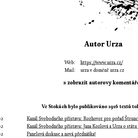
Autor Urza
Web:
https://www.urza.cz/
Mail:
urza v doméně urza.cz
» zobrazit autorovy komentář
Ve Stokách bylo publikováno 1916 textů to
02
Kanál Svobodného přístavu: Rozhovor pro pořad Štrunc
02
Kanál Svobodného přístavu: Jana Kozlová a Urza o státu
02
Panelová diskuse a nová přednáška!