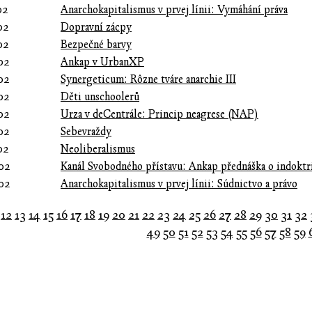
02
Anarchokapitalismus v prvej línii: Vymáhání práva
02
Dopravní zácpy
02
Bezpečné barvy
02
Ankap v UrbanXP
02
Synergeticum: Rôzne tváre anarchie III
02
Děti unschoolerů
02
Urza v deCentrále: Princip neagrese (NAP)
02
Sebevraždy
02
Neoliberalismus
02
Kanál Svobodného přístavu: Ankap přednáška o indoktr
02
Anarchokapitalismus v prvej línii: Súdnictvo a právo
12
13
14
15
16
17
18
19
20
21
22
23
24
25
26
27
28
29
30
31
32
49
50
51
52
53
54
55
56
57
58
59