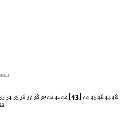
inaci
[43]
33
34
35
36
37
38
39
40
41
42
44
45
46
47
48
60