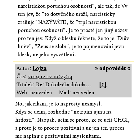
narcistickou poruchou osobnosti", ale tak, že Vy
ten jev, že "to dotyčného uráží, narcisticky
zraňuje" NAZÝVÁTE, že "trpí narcistickou
poruchou osobnosti". Je to prostě jen jiný název
pro ten jev. Když o blesku řeknete, že to je "Diův
hněv", "Zeus se zlobí", je to pojmenování jevu
blesk, ne jeho vysvětlení.
Autor:
Lojza
» odpovědět «
Čas:
2019-12-12 10:27:14
Titulek: Re: Dokolečka dokola…
[↑]
Web: neuveden
Mail: neuveden
No, jak rikam, je to naprosty nesmysl.
Kdyz se ucim, rozhodne "netrpim ujmu na
hrdosti". Naopak, ucim se proto, ze se ucit CHCI,
a proto je to proces pozitivni a uz jen ten proces
me naplnuje pozitivnimi myslenkami.