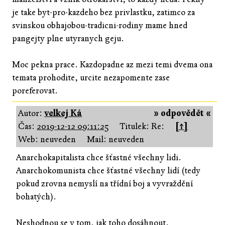
je take byt-pro-kazdeho bez privlastku, zatimco za
svinskou obhajobou-tradicni-rodiny mame hned
pangejty plne utyranych geju.
Moc pekna prace. Kazdopadne az mezi temi dvema ona
temata prohodite, urcite nezapomente zase
poreferovat.
Autor:
velkej Ká
» odpovědět «
Čas:
2019-12-12 09:11:25
Titulek: Re:
[↑]
Web: neuveden
Mail: neuveden
Anarchokapitalista chce šťastné všechny lidi.
Anarchokomunista chce šťastné všechny lidí (tedy
pokud zrovna nemyslí na třídní boj a vyvraždění
bohatých).
Neshodnou se v tom, jak toho dosáhnout.