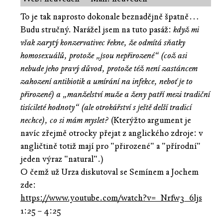
To je tak naprosto dokonale beznadějně špatně…
Budu stručný. Narážel jsem na tuto pasáž:
když mi
však zarytý konzervativec řekne, že odmítá sňatky
homosexuálů, protože „jsou nepřirozené“ (což asi
nebude jeho pravý důvod, protože též není zastáncem
zahození antibiotik a umírání na infekce, neboť je to
přirozené) a „manželství muže a ženy patří mezi tradiční
tisícileté hodnoty“ (ale otrokářství s ještě delší tradicí
nechce), co si mám myslet?
(Kterýžto argument je
navíc zřejmě otrocky přejat z anglického zdroje: v
angličtině totiž mají pro "přirozené" a "přírodní"
jeden výraz "natural".)
O čemž už Urza diskutoval se Semínem a Jochem
zde:
https://www.youtube.com/watch?v=_Nrfw3_6ljs
1:25 – 4:25