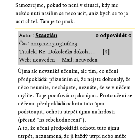
Samozrejme, pokud to neni v situaci, kdy me
nekdo nuti nasilim se neco ucit, aniz bych se to ja
ucit chtel. Tam je to jinak.
Autor:
Szaszián
» odpovědět «
Čas:
2019-12-13 03:06:29
Titulek: Re: Dokolečka dokola…
[↑]
Web: neuveden
Mail: neuveden
Újma ale nevzniká učením, ale tím, co učení
předpokládá: přiznáním si, že nejste dokonalý, že
něco neumíte, nechápete, neznáte, že se v něčem
mýlíte. To je pociťováno jako újma. Proto učení se
něčemu předpokládá ochotu tuto újmu
podstoupit, ochotu utrpět újmu na hrdosti
(přesně "na sebehodnocení").
A to, že učení předpokládá ochotu tuto újmu
utrpět, neznamená, že ji každý utrpí nebo může