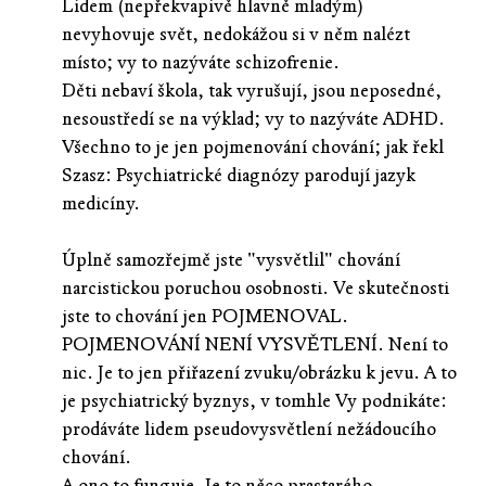
Lidem (nepřekvapivě hlavně mladým)
nevyhovuje svět, nedokážou si v něm nalézt
místo; vy to nazýváte schizofrenie.
Děti nebaví škola, tak vyrušují, jsou neposedné,
nesoustředí se na výklad; vy to nazýváte ADHD.
Všechno to je jen pojmenování chování; jak řekl
Szasz: Psychiatrické diagnózy parodují jazyk
medicíny.
Úplně samozřejmě jste "vysvětlil" chování
narcistickou poruchou osobnosti. Ve skutečnosti
jste to chování jen POJMENOVAL.
POJMENOVÁNÍ NENÍ VYSVĚTLENÍ. Není to
nic. Je to jen přiřazení zvuku/obrázku k jevu. A to
je psychiatrický byznys, v tomhle Vy podnikáte:
prodáváte lidem pseudovysvětlení nežádoucího
chování.
A ono to funguje. Je to něco prastarého,