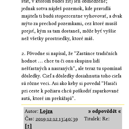
štát, v ktorom budeš žiť) len obmedzene;
jednak sotva nájdeš pozemok, kde pravidlá
majiteľa ti budú stopercentne vyhovovať, a dvak
mýto za prechod pozemkami, cez ktoré musíš
prejsť, kým sa tam dostaneš, môže byť vyššie
než všetky prostriedky, ktoré máš.
2. Pôvodne si napísal, že "Zastánce tradičních
hodnot ... chce tu či onu skupinu lidí
nešťastných a nasraných", ale teraz tu spomínaš
dôsledky. Cieľ a dôsledky dosiahnutia toho cieľa
sú rôzne veci. Asi ako keby si povedal "Hasiči
pri ceste k požiaru chcú poškodiť zaparkované
autá, ktoré im prekážajú".
Autor:
Lojza
» odpovědět «
Čas:
2019-12-12 13:40:39
Titulek: Re:
[↑]