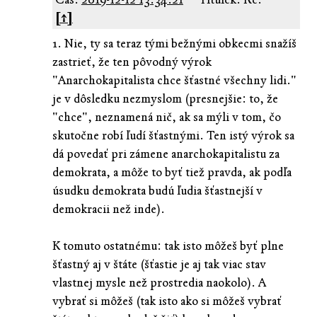
[↑]
1. Nie, ty sa teraz tými bežnými obkecmi snažíš
zastrieť, že ten pôvodný výrok
"Anarchokapitalista chce šťastné všechny lidi."
je v dôsledku nezmyslom (presnejšie: to, že
"chce", neznamená nič, ak sa mýli v tom, čo
skutočne robí ľudí šťastnými. Ten istý výrok sa
dá povedať pri zámene anarchokapitalistu za
demokrata, a môže to byť tiež pravda, ak podľa
úsudku demokrata budú ľudia šťastnejší v
demokracii než inde).
K tomuto ostatnému: tak isto môžeš byť plne
šťastný aj v štáte (šťastie je aj tak viac stav
vlastnej mysle než prostredia naokolo). A
vybrať si môžeš (tak isto ako si môžeš vybrať