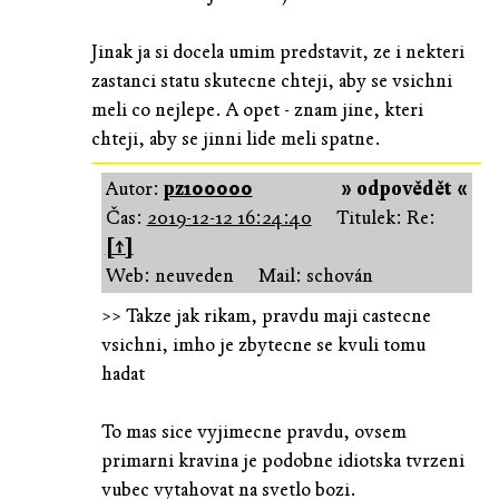
Jinak ja si docela umim predstavit, ze i nekteri
zastanci statu skutecne chteji, aby se vsichni
meli co nejlepe. A opet - znam jine, kteri
chteji, aby se jinni lide meli spatne.
Autor:
pz100000
» odpovědět «
Čas:
2019-12-12 16:24:40
Titulek: Re:
[↑]
Web: neuveden
Mail: schován
>> Takze jak rikam, pravdu maji castecne
vsichni, imho je zbytecne se kvuli tomu
hadat
To mas sice vyjimecne pravdu, ovsem
primarni kravina je podobne idiotska tvrzeni
vubec vytahovat na svetlo bozi.