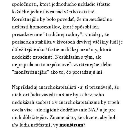
spoločnosti, ktorá jednoducho nekladie šťastie
každého jednotlivca nad všetko ostatné.
Korektnejšie by bolo povedať, že im
nezáleží
na
nešťastí homosexuálov, ktoré spôsobí ich
presadzovanie "tradičnej rodiny", v nádeji, že
poriadok a stabilita v životoch drvivej väčšiny ľudí je
dôležitejšie ako šťastie maličkej menšiny, ktorá
nedokáže zapadnúť. Nesúhlasím s tým, ale
nepripadá mi to nejako oveľa zvrátenejšie alebo
"monštróznejšie" ako to, čo presadzujú iní.
Napríklad aj anarchokapitalisti - aj tí priznávajú, že
niektorí ľudia závislí na štáte by sa bez neho
nedokázali zaobísť a v anarchokapitalizme by trpeli
oveľa viac - ale rigidné dodržiavanie NAP-u je pre
nich dôležitejšie. Znamená to, že chcete, aby boli
títo
ľudia nešťastní, vy
monštrum
?