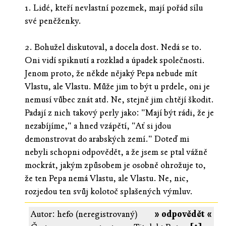
1. Lidé, kteří nevlastní pozemek, mají pořád sílu
své peněženky.
2. Bohužel diskutoval, a docela dost. Nedá se to.
Oni vidí spiknutí a rozklad a úpadek společnosti.
Jenom proto, že někde nějaký Pepa nebude mít
Vlastu, ale Vlastu. Může jim to být u prdele, oni je
nemusí vůbec znát atd. Ne, stejně jim chtějí škodit.
Padají z nich takový perly jako: "Mají být rádi, že je
nezabíjíme," a hned vzápětí, "Ať si jdou
demonstrovat do arabských zemí." Doteď mi
nebyli schopni odpovědět, a že jsem se ptal vážně
mockrát, jakým způsobem je osobně ohrožuje to,
že ten Pepa nemá Vlastu, ale Vlastu. Ne, nic,
rozjedou ten svůj kolotoč splašených výmluv.
Autor: hefo (neregistrovaný)
» odpovědět «