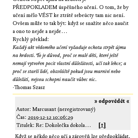
PŘEDPOKLADEM úspěšného učení. O tom, že by
učení mělo VÉST ke ztrátě sebeúcty tam nic není.
Ovšem může to tak být: když se snažíte něco naučit
a ono to nejde a nejde…
Rychlý překlad:
Každý akt vědomého učení vyžaduje ochotu strpět újmu
na hrdosti. To je důvod, proč se malé děti, které ještě
nemají vytvořen pocit vlastní důležitosti, učí tak lehce; a
proč se starší lidé, obzvláště pokud jsou marniví nebo
důležití, nejsou schopni naučit vůbec nic.
-Thomas Szasz
» odpovědět «
Autor: Marcusant (neregistrovaný)
Čas:
2019-12-12 10:06:29
Titulek: Re: Dokolečka dokola…
[↑]
Když se někdo něco učí a zárověň lze předpokládat,