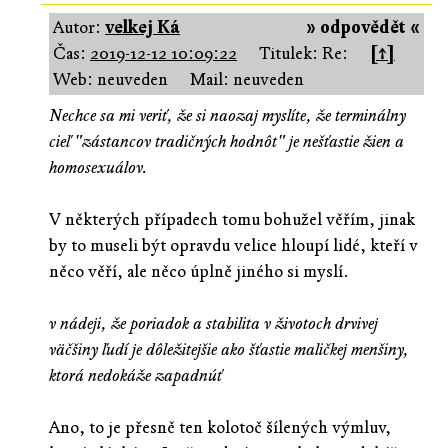
Autor:
velkej Ká
» odpovědět «
Čas:
2019-12-12 10:09:22
Titulek: Re:
[↑]
Web: neuveden
Mail: neuveden
Nechce sa mi veriť, že si naozaj myslíte, že terminálny
cieľ "zástancov tradičných hodnôt" je nešťastie žien a
homosexuálov.
V některých případech tomu bohužel věřím, jinak
by to museli být opravdu velice hloupí lidé, kteří v
něco věří, ale něco úplně jiného si myslí.
v nádeji, že poriadok a stabilita v životoch drvivej
väčšiny ľudí je dôležitejšie ako šťastie maličkej menšiny,
ktorá nedokáže zapadnúť
Ano, to je přesně ten kolotoč šílených výmluv,