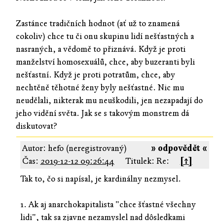
Zastánce tradičních hodnot (ať už to znamená
cokoliv) chce tu či onu skupinu lidí nešťastných a
nasraných, a vědomě to přiznává. Když je proti
manželství homosexuálů, chce, aby buzeranti byli
nešťastní. Když je proti potratům, chce, aby
nechtěně těhotné ženy byly nešťastné. Nic mu
neudělali, nikterak mu neuškodili, jen nezapadají do
jeho vidění světa. Jak se s takovým monstrem dá
diskutovat?
Autor: hefo (neregistrovaný)
» odpovědět «
Čas:
2019-12-12 09:26:44
Titulek: Re:
[↑]
Tak to, čo si napísal, je kardinálny nezmysel.
1. Ak aj anarchokapitalista "chce šťastné všechny
lidi", tak sa zjavne nezamyslel nad dôsledkami