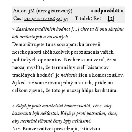
Autor: jM (neregistrovaný)
» odpovědět «
Čas:
2019-12-12 09:34:34
Titulek: Re:
[↑]
>
Zastánce tradičních hodnot [...] chce tu či onu skupinu
lidí nešťastných a nasraných
Demonštrujete tu až sociopatickú úroveň
neschopnosti akéhokoľvek porozumenia vašich
politických oponentov. Nechce sa mi veriť, že si
naozaj myslíte, že terminálny cieľ "zástancov
tradičných hodnôt" je
nešťastie
žien a homosexuálov.
Aj keď nie som zrovna jedným z nich, príde mi
celkom zjavné, že toto je naozaj hlúpa karikatúra.
>
Když je proti manželství homosexuálů, chce, aby
buzeranti byli nešťastní. Když je proti potratům, chce,
aby nechtěně těhotné ženy byly nešťastné.
Nie. Konzervatívci presadzujú, istú víziu