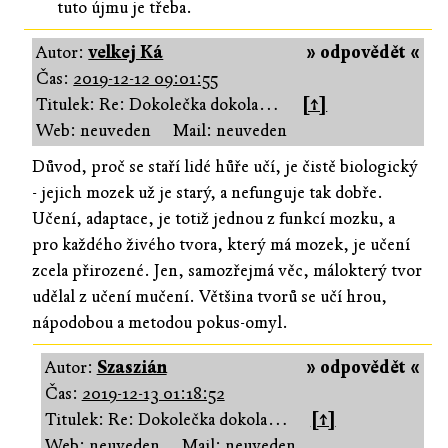
tuto újmu je třeba.
Autor:
velkej Ká
» odpovědět «
Čas:
2019-12-12 09:01:55
Titulek: Re: Dokolečka dokola…
[↑]
Web: neuveden
Mail: neuveden
Důvod, proč se staří lidé hůře učí, je čistě biologický
- jejich mozek už je starý, a nefunguje tak dobře.
Učení, adaptace, je totiž jednou z funkcí mozku, a
pro každého živého tvora, který má mozek, je učení
zcela přirozené. Jen, samozřejmá věc, málokterý tvor
udělal z učení mučení. Většina tvorů se učí hrou,
nápodobou a metodou pokus-omyl.
Autor:
Szaszián
» odpovědět «
Čas:
2019-12-13 01:18:52
Titulek: Re: Dokolečka dokola…
[↑]
Web: neuveden
Mail: neuveden