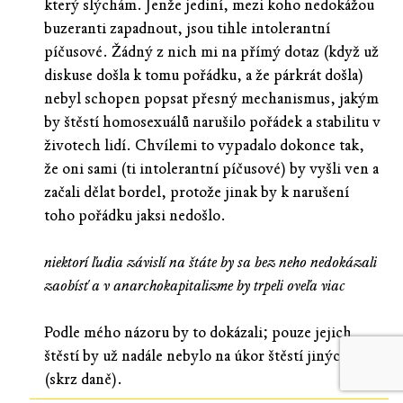
který slýchám. Jenže jediní, mezi koho nedokážou
buzeranti zapadnout, jsou tihle intolerantní
píčusové. Žádný z nich mi na přímý dotaz (když už
diskuse došla k tomu pořádku, a že párkrát došla)
nebyl schopen popsat přesný mechanismus, jakým
by štěstí homosexuálů narušilo pořádek a stabilitu v
životech lidí. Chvílemi to vypadalo dokonce tak,
že oni sami (ti intolerantní píčusové) by vyšli ven a
začali dělat bordel, protože jinak by k narušení
toho pořádku jaksi nedošlo.
niektorí ľudia závislí na štáte by sa bez neho nedokázali
zaobísť a v anarchokapitalizme by trpeli oveľa viac
Podle mého názoru by to dokázali; pouze jejich
štěstí by už nadále nebylo na úkor štěstí jiných lidí
(skrz daně).