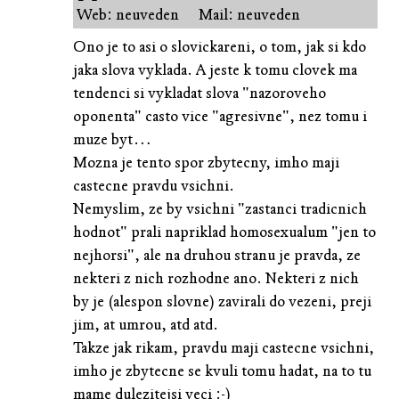
Web: neuveden
Mail: neuveden
Ono je to asi o slovickareni, o tom, jak si kdo
jaka slova vyklada. A jeste k tomu clovek ma
tendenci si vykladat slova "nazoroveho
oponenta" casto vice "agresivne", nez tomu i
muze byt…
Mozna je tento spor zbytecny, imho maji
castecne pravdu vsichni.
Nemyslim, ze by vsichni "zastanci tradicnich
hodnot" prali napriklad homosexualum "jen to
nejhorsi", ale na druhou stranu je pravda, ze
nekteri z nich rozhodne ano. Nekteri z nich
by je (alespon slovne) zavirali do vezeni, preji
jim, at umrou, atd atd.
Takze jak rikam, pravdu maji castecne vsichni,
imho je zbytecne se kvuli tomu hadat, na to tu
mame dulezitejsi veci :-)