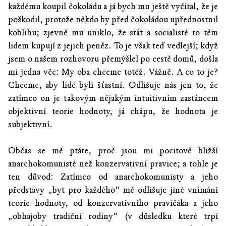
každému koupil čokoládu a já bych mu ještě vyčítal, že je
poškodil, protože někdo by před čokoládou upřednostnil
koblihu; zjevně mu uniklo, že stát a socialisté to těm
lidem kupují z jejich peněz. To je však teď vedlejší; když
jsem o našem rozhovoru přemýšlel po cestě domů, došla
mi jedna věc: My oba chceme totéž. Vážně. A co to je?
Chceme, aby lidé byli šťastní. Odlišuje nás jen to, že
zatímco on je takovým nějakým intuitivním zastáncem
objektivní teorie hodnoty, já chápu, že hodnota je
subjektivní.
Občas se mě ptáte, proč jsou mi pocitově bližší
anarchokomunisté než konzervativní pravice; a tohle je
ten důvod: Zatímco od anarchokomunisty a jeho
představy „byt pro každého“ mě odlišuje jiné vnímání
teorie hodnoty, od konzervativního pravičáka a jeho
„obhajoby tradiční rodiny“ (v důsledku které trpí