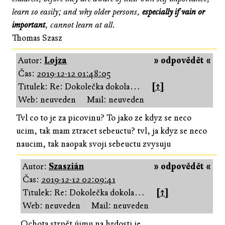
learn so easily; and why older persons,
especially if vain or
important
, cannot learn at all.
Thomas Szasz
Autor:
Lojza
» odpovědět «
Čas:
2019-12-12 01:48:05
Titulek: Re: Dokolečka dokola…
[↑]
Web: neuveden
Mail: neuveden
Tvl co to je za picovinu? To jako ze kdyz se neco
ucim, tak mam ztracet sebeuctu? tvl, ja kdyz se neco
naucim, tak naopak svoji sebeuctu zvysuju
Autor:
Szaszián
» odpovědět «
Čas:
2019-12-12 02:09:41
Titulek: Re: Dokolečka dokola…
[↑]
Web: neuveden
Mail: neuveden
Ochota strpět újmu na hrdosti je