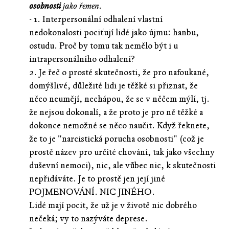
osobnosti
jako řemen.
- 1. Interpersonální odhalení vlastní
nedokonalosti pociťují lidé jako újmu: hanbu,
ostudu. Proč by tomu tak nemělo být i u
intrapersonálního odhalení?
2. Je řeč o prosté skutečnosti, že pro nafoukané,
domýšlivé, důležité lidi je těžké si přiznat, že
něco neumějí, nechápou, že se v něčem mýlí, tj.
že nejsou dokonalí, a že proto je pro ně těžké a
dokonce nemožné se něco naučit. Když řeknete,
že to je "narcistická porucha osobnosti" (což je
prostě název pro určité chování, tak jako všechny
duševní nemoci), nic, ale vůbec nic, k skutečnosti
nepřidáváte. Je to prostě jen její jiné
POJMENOVÁNÍ. NIC JINÉHO.
Lidé mají pocit, že už je v životě nic dobrého
nečeká; vy to nazýváte deprese.