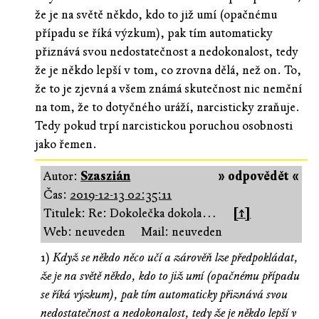
že je na světě někdo, kdo to již umí (opačnému
případu se říká výzkum), pak tím automaticky
přiznává svou nedostatečnost a nedokonalost, tedy
že je někdo lepší v tom, co zrovna dělá, než on. To,
že to je zjevná a všem známá skutečnost nic nemění
na tom, že to dotyčného uráží, narcisticky zraňuje.
Tedy pokud trpí narcistickou poruchou osobnosti
jako řemen.
Autor:
Szaszián
» odpovědět «
Čas:
2019-12-13 02:35:11
Titulek: Re: Dokolečka dokola…
[↑]
Web: neuveden
Mail: neuveden
1)
Když se někdo něco učí a zárověň lze předpokládat,
že je na světě někdo, kdo to již umí (opačnému případu
se říká výzkum), pak tím automaticky přiznává svou
nedostatečnost a nedokonalost, tedy že je někdo lepší v