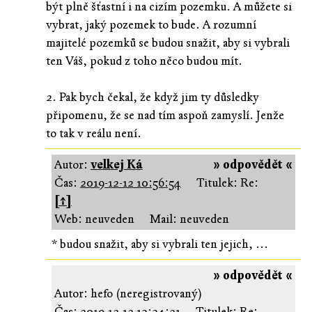
být plně šťastní i na cizím pozemku. A můžete si
vybrat, jaký pozemek to bude. A rozumní
majitelé pozemků se budou snažit, aby si vybrali
ten Váš, pokud z toho něco budou mít.
2. Pak bych čekal, že když jim ty důsledky
připomenu, že se nad tím aspoň zamyslí. Jenže
to tak v reálu není.
Autor:
velkej Ká
» odpovědět «
Čas:
2019-12-12 10:56:54
Titulek: Re:
[↑]
Web: neuveden
Mail: neuveden
* budou snažit, aby si vybrali ten jejich, ...
» odpovědět «
Autor: hefo (neregistrovaný)
Čas:
2019-12-12 13:34:21
Titulek: Re: