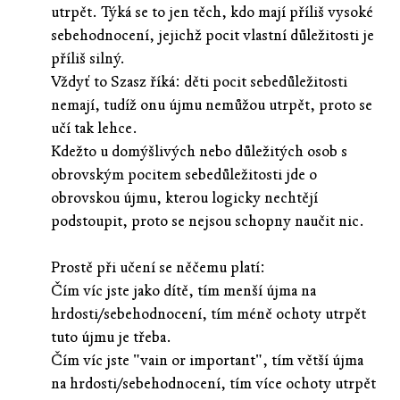
utrpět. Týká se to jen těch, kdo mají příliš vysoké
sebehodnocení, jejichž pocit vlastní důležitosti je
příliš silný.
Vždyť to Szasz říká: děti pocit sebedůležitosti
nemají, tudíž onu újmu nemůžou utrpět, proto se
učí tak lehce.
Kdežto u domýšlivých nebo důležitých osob s
obrovským pocitem sebedůležitosti jde o
obrovskou újmu, kterou logicky nechtějí
podstoupit, proto se nejsou schopny naučit nic.
Prostě při učení se něčemu platí:
Čím víc jste jako dítě, tím menší újma na
hrdosti/sebehodnocení, tím méně ochoty utrpět
tuto újmu je třeba.
Čím víc jste "vain or important", tím větší újma
na hrdosti/sebehodnocení, tím více ochoty utrpět