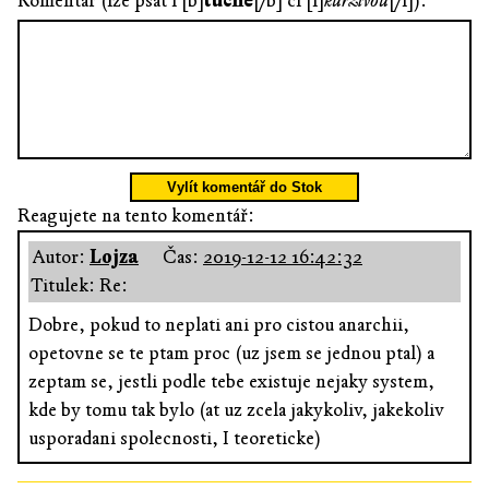
Komentář (lze psát i [b]
tučně
[/b] či [i]
kurzívou
[/i]):
Vylít komentář do Stok
Reagujete na tento komentář:
Autor:
Lojza
Čas:
2019-12-12 16:42:32
Titulek: Re:
Dobre, pokud to neplati ani pro cistou anarchii,
opetovne se te ptam proc (uz jsem se jednou ptal) a
zeptam se, jestli podle tebe existuje nejaky system,
kde by tomu tak bylo (at uz zcela jakykoliv, jakekoliv
usporadani spolecnosti, I teoreticke)