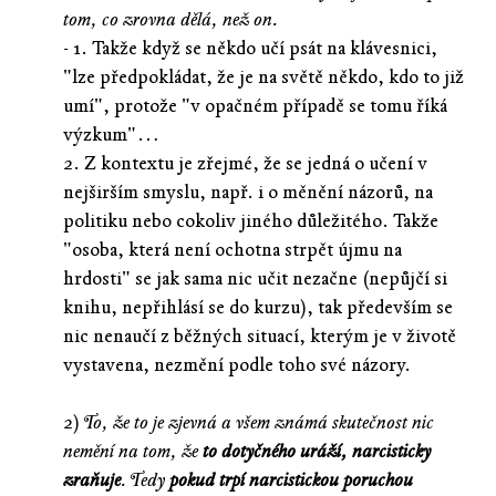
tom, co zrovna dělá, než on.
- 1. Takže když se někdo učí psát na klávesnici,
"lze předpokládat, že je na světě někdo, kdo to již
umí", protože "v opačném případě se tomu říká
výzkum"…
2. Z kontextu je zřejmé, že se jedná o učení v
nejširším smyslu, např. i o měnění názorů, na
politiku nebo cokoliv jiného důležitého. Takže
"osoba, která není ochotna strpět újmu na
hrdosti" se jak sama nic učit nezačne (nepůjčí si
knihu, nepřihlásí se do kurzu), tak především se
nic nenaučí z běžných situací, kterým je v životě
vystavena, nezmění podle toho své názory.
2)
To, že to je zjevná a všem známá skutečnost nic
nemění na tom, že
to dotyčného uráží, narcisticky
zraňuje
. Tedy
pokud trpí narcistickou poruchou