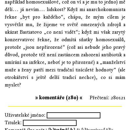
například homosexuálové, což on ví a je mu to jedno) mě
dělí… já nevím… lidskost? Když mi anarchokomunista
řekne „byt pro každého“, chápu, že mým cílem je
vysvětlit mu, že žijeme ve světě omezených zdrojů a
ukázat Bastiatovo „co není vidět“; když mi však zarytý
konzervativec řekne, že odmítá sňatky homosexuálů,
protože „jsou nepřirozené“ (což asi nebude jeho pravý
důvod, protože též není zastáncem zahození antibiotik a
umírání na infekce, neboť je to přirozené) a „manželství
muže a ženy patří mezi tradiční tisícileté hodnoty“ (ale
otrokářství s ještě delší tradicí nechce), co si mám
myslet?
» komentáře (280) «
Přečtení: 280121
Uživatelské jméno:
Titulek: