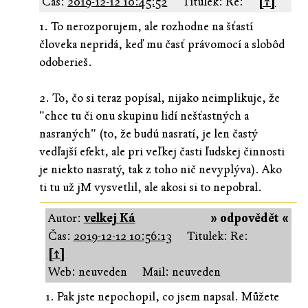
Čas:
2019-12-12 10:45:52
Titulek: Re:
[↑]
1. To nerozporujem, ale rozhodne na šťastí
človeka nepridá, keď mu časť právomocí a slobôd
odoberieš.
2. To, čo si teraz popísal, nijako neimplikuje, že
"chce tu či onu skupinu lidí nešťastných a
nasraných" (to, že budú nasratí, je len častý
vedľajší efekt, ale pri veľkej časti ľudskej činnosti
je niekto nasratý, tak z toho nič nevyplýva). Ako
ti tu už jM vysvetlil, ale akosi si to nepobral.
Autor:
velkej Ká
» odpovědět «
Čas:
2019-12-12 10:56:13
Titulek: Re:
[↑]
Web: neuveden
Mail: neuveden
1. Pak jste nepochopil, co jsem napsal. Můžete