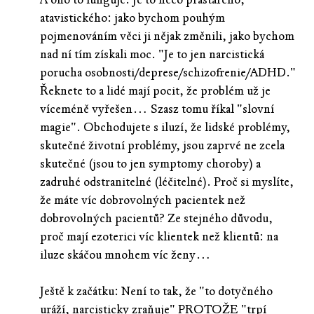
atavistického: jako bychom pouhým
pojmenováním věci ji nějak změnili, jako bychom
nad ní tím získali moc. "Je to jen narcistická
porucha osobnosti/deprese/schizofrenie/ADHD."
Řeknete to a lidé mají pocit, že problém už je
víceméně vyřešen… Szasz tomu říkal "slovní
magie". Obchodujete s iluzí, že lidské problémy,
skutečné životní problémy, jsou zaprvé ne zcela
skutečné (jsou to jen symptomy choroby) a
zadruhé odstranitelné (léčitelné). Proč si myslíte,
že máte víc dobrovolných pacientek než
dobrovolných pacientů? Ze stejného důvodu,
proč mají ezoterici víc klientek než klientů: na
iluze skáčou mnohem víc ženy…
Ještě k začátku: Není to tak, že "to dotyčného
uráží, narcisticky zraňuje" PROTOŽE "trpí