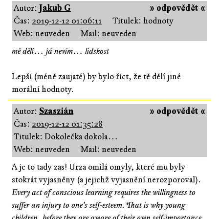
Autor:
Jakub G
» odpovědět «
Čas:
2019-12-12 01:06:11
Titulek: hodnoty
Web: neuveden
Mail: neuveden
mě dělí… já nevím… lidskost
Lepší (méně zaujaté) by bylo říct, že tě dělí jiné
morální hodnoty.
Autor:
Szaszián
» odpovědět «
Čas:
2019-12-12 01:35:28
Titulek: Dokolečka dokola…
Web: neuveden
Mail: neuveden
A je to tady zas! Urza omílá omyly, které mu byly
stokrát vyjasněny (a jejichž vyjasnění nerozporoval).
Every act of conscious learning requires the willingness to
suffer an injury to one's self-esteem. That is why young
children, before they are aware of their own self-importance,