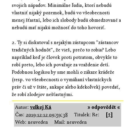
svojich nápadov. Minimálne ľudia, ktorí nebudú
vlastniť nijaký pozemok, budú vo všeobecnosti
menej šťastní, lebo ich slobody budú obmedzované a
nebudú mať nijakú možnosť do toho hovoriť.
2. Ty si diskutoval s nejakým zástupcom "zástancov
tradičných hodnôt", že vieš, prečo to robia? Lebo
napríklad keď je človek proti potratom, obvykle to
robí preto, lebo ich považuje za vraždenie detí.
Podobnou logikou by sme mohli o zákaze krádeže
(resp. vo všeobecnosti o vymáhaní vlastníckych
práv či už v štáte, ankape alebo kdekoľvek) povedať,
že robí zlodejov nešťastnými.
Autor:
velkej Ká
» odpovědět «
Čas:
2019-12-12 09:59:38
Titulek: Re:
[↑]
Web: neuveden
Mail: neuveden