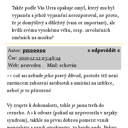
Takže podle Vás Urza opakuje omyl, který mu byl
vyjasněn a jehož vyjasnění nerozporoval, ne proto,
že je domýšlivý a důležitý (vain or important), ale
kvůli svému vysokému věku, resp. involučních
změnách na mozku?
Autor:
pz100000
» odpovědět «
Čas:
2019-12-12 03:46:14
Web: neuveden
Mail: schován
>> což asi nebude jeho pravý důvod, protože též není
zastáncem zahození antibiotik a umírání na infekce,
neboť je to přirozené
Vy zrajete k dokonalosti, tohle je jasna trefa do
cerneho. A i k odvaze (pokud uz neprerostla v nejaky
syndrom), takhle na prvni dobrou pomerit vznik
manzelstvi a vznik otrokarstvi, to kazdy neda. Pekny