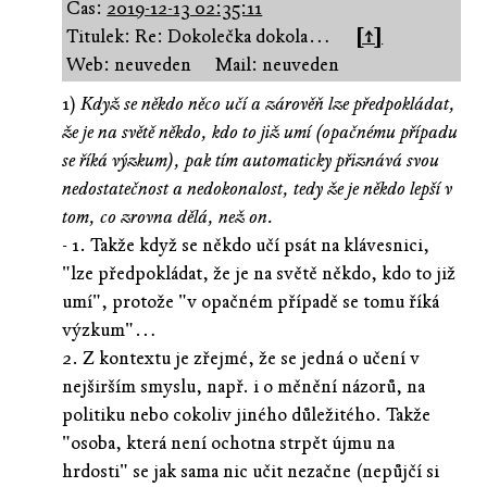
Čas:
2019-12-13 02:35:11
Titulek: Re: Dokolečka dokola…
[↑]
Web: neuveden
Mail: neuveden
1)
Když se někdo něco učí a zárověň lze předpokládat,
že je na světě někdo, kdo to již umí (opačnému případu
se říká výzkum), pak tím automaticky přiznává svou
nedostatečnost a nedokonalost, tedy že je někdo lepší v
tom, co zrovna dělá, než on.
- 1. Takže když se někdo učí psát na klávesnici,
"lze předpokládat, že je na světě někdo, kdo to již
umí", protože "v opačném případě se tomu říká
výzkum"…
2. Z kontextu je zřejmé, že se jedná o učení v
nejširším smyslu, např. i o měnění názorů, na
politiku nebo cokoliv jiného důležitého. Takže
"osoba, která není ochotna strpět újmu na
hrdosti" se jak sama nic učit nezačne (nepůjčí si