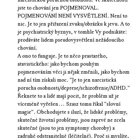
jste to chování jen POJMENOVAL.
POJMENOVÁNÍ NENÍ VYSVĚTLENÍ. Není to
nic. Je to jen přiřazení zvuku/obrázku k jevu. A to
je psychiatrický byznys, v tomhle Vy podnikáte:
prodáváte lidem pseudovysvětlení nežádoucího
chování.
A ono to funguje. Je to něco prastarého,
atavistického: jako bychom pouhým
pojmenováním věci ji nějak změnili, jako bychom
nad ní tím získali moc. "Je to jen narcistická
porucha osobnosti/deprese/schizofrenie/ADHD."
Řeknete to a lidé mají pocit, že problém už je
víceméně vyřešen… Szasz tomu říkal "slovní
magie". Obchodujete s iluzí, že lidské problémy,
skutečné životní problémy, jsou zaprvé ne zcela
skutečné (jsou to jen symptomy choroby) a
zadruhé odstranitelné (léčitelné). Proč si myslíte,