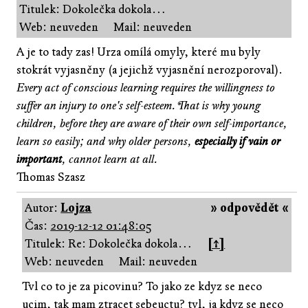
Titulek: Dokolečka dokola…
Web: neuveden
Mail: neuveden
A je to tady zas! Urza omílá omyly, které mu byly
stokrát vyjasněny (a jejichž vyjasnění nerozporoval).
Every act of conscious learning requires the willingness to
suffer an injury to one's self-esteem. That is why young
children, before they are aware of their own self-importance,
learn so easily; and why older persons,
especially if vain or
important
, cannot learn at all.
Thomas Szasz
Autor:
Lojza
» odpovědět «
Čas:
2019-12-12 01:48:05
Titulek: Re: Dokolečka dokola…
[↑]
Web: neuveden
Mail: neuveden
Tvl co to je za picovinu? To jako ze kdyz se neco
ucim, tak mam ztracet sebeuctu? tvl, ja kdyz se neco