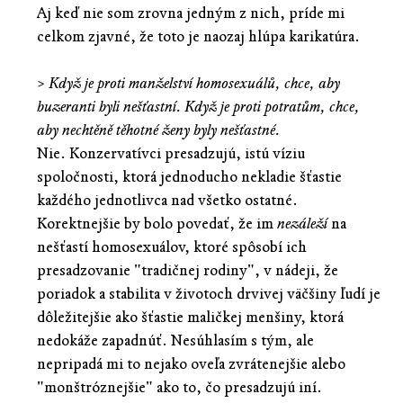
Aj keď nie som zrovna jedným z nich, príde mi
celkom zjavné, že toto je naozaj hlúpa karikatúra.
>
Když je proti manželství homosexuálů, chce, aby
buzeranti byli nešťastní. Když je proti potratům, chce,
aby nechtěně těhotné ženy byly nešťastné.
Nie. Konzervatívci presadzujú, istú víziu
spoločnosti, ktorá jednoducho nekladie šťastie
každého jednotlivca nad všetko ostatné.
Korektnejšie by bolo povedať, že im
nezáleží
na
nešťastí homosexuálov, ktoré spôsobí ich
presadzovanie "tradičnej rodiny", v nádeji, že
poriadok a stabilita v životoch drvivej väčšiny ľudí je
dôležitejšie ako šťastie maličkej menšiny, ktorá
nedokáže zapadnúť. Nesúhlasím s tým, ale
nepripadá mi to nejako oveľa zvrátenejšie alebo
"monštróznejšie" ako to, čo presadzujú iní.