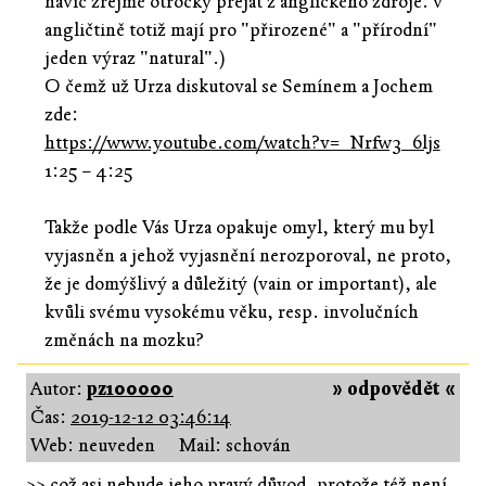
navíc zřejmě otrocky přejat z anglického zdroje: v
angličtině totiž mají pro "přirozené" a "přírodní"
jeden výraz "natural".)
O čemž už Urza diskutoval se Semínem a Jochem
zde:
https://www.youtube.com/watch?v=_Nrfw3_6ljs
1:25 – 4:25
Takže podle Vás Urza opakuje omyl, který mu byl
vyjasněn a jehož vyjasnění nerozporoval, ne proto,
že je domýšlivý a důležitý (vain or important), ale
kvůli svému vysokému věku, resp. involučních
změnách na mozku?
Autor:
pz100000
» odpovědět «
Čas:
2019-12-12 03:46:14
Web: neuveden
Mail: schován
>> což asi nebude jeho pravý důvod, protože též není