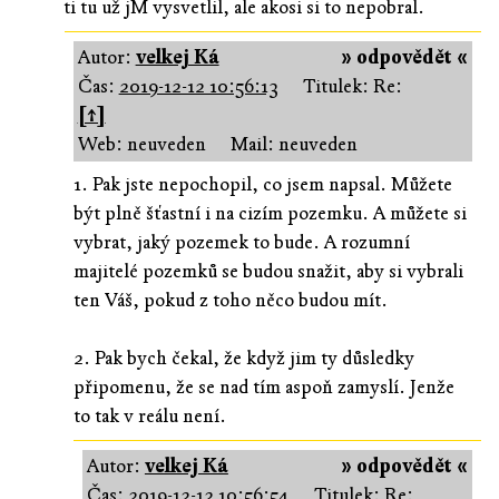
ti tu už jM vysvetlil, ale akosi si to nepobral.
Autor:
velkej Ká
» odpovědět «
Čas:
2019-12-12 10:56:13
Titulek: Re:
[↑]
Web: neuveden
Mail: neuveden
1. Pak jste nepochopil, co jsem napsal. Můžete
být plně šťastní i na cizím pozemku. A můžete si
vybrat, jaký pozemek to bude. A rozumní
majitelé pozemků se budou snažit, aby si vybrali
ten Váš, pokud z toho něco budou mít.
2. Pak bych čekal, že když jim ty důsledky
připomenu, že se nad tím aspoň zamyslí. Jenže
to tak v reálu není.
Autor:
velkej Ká
» odpovědět «
Čas:
2019-12-12 10:56:54
Titulek: Re: