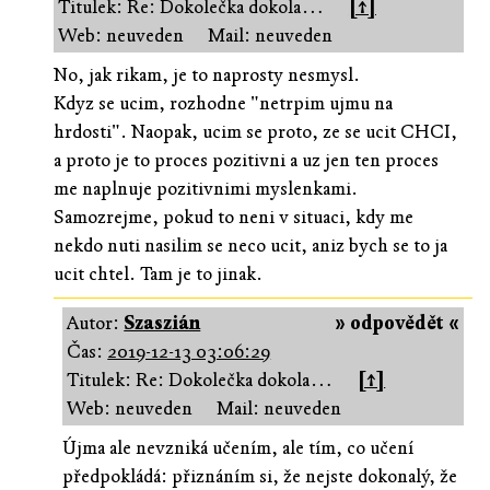
Titulek: Re: Dokolečka dokola…
[↑]
Web: neuveden
Mail: neuveden
No, jak rikam, je to naprosty nesmysl.
Kdyz se ucim, rozhodne "netrpim ujmu na
hrdosti". Naopak, ucim se proto, ze se ucit CHCI,
a proto je to proces pozitivni a uz jen ten proces
me naplnuje pozitivnimi myslenkami.
Samozrejme, pokud to neni v situaci, kdy me
nekdo nuti nasilim se neco ucit, aniz bych se to ja
ucit chtel. Tam je to jinak.
Autor:
Szaszián
» odpovědět «
Čas:
2019-12-13 03:06:29
Titulek: Re: Dokolečka dokola…
[↑]
Web: neuveden
Mail: neuveden
Újma ale nevzniká učením, ale tím, co učení
předpokládá: přiznáním si, že nejste dokonalý, že