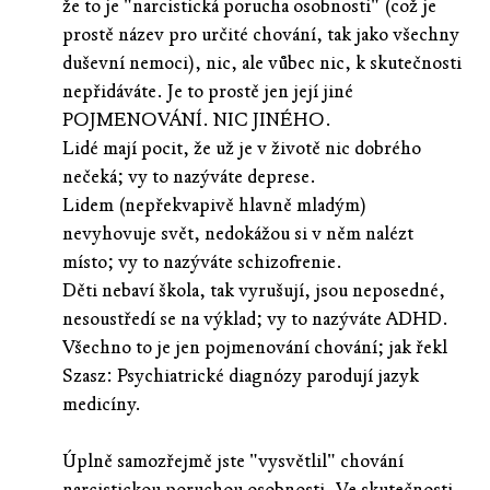
že to je "narcistická porucha osobnosti" (což je
prostě název pro určité chování, tak jako všechny
duševní nemoci), nic, ale vůbec nic, k skutečnosti
nepřidáváte. Je to prostě jen její jiné
POJMENOVÁNÍ. NIC JINÉHO.
Lidé mají pocit, že už je v životě nic dobrého
nečeká; vy to nazýváte deprese.
Lidem (nepřekvapivě hlavně mladým)
nevyhovuje svět, nedokážou si v něm nalézt
místo; vy to nazýváte schizofrenie.
Děti nebaví škola, tak vyrušují, jsou neposedné,
nesoustředí se na výklad; vy to nazýváte ADHD.
Všechno to je jen pojmenování chování; jak řekl
Szasz: Psychiatrické diagnózy parodují jazyk
medicíny.
Úplně samozřejmě jste "vysvětlil" chování
narcistickou poruchou osobnosti. Ve skutečnosti