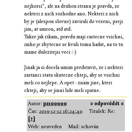
nejhorsi", ale na druhou stranu je pravda, ze
nekteri z nich rozhodne ano. Nekteri z nich
by je (alespon slovne) zavirali do vezeni, preji
jim, at umrou, atd atd.
Takze jak rikam, pravdu maji castecne vsichni,
imho je zbytecne se kvuli tomu hadat, na to tu
mame dulezitejsi veci :-)
Jinak ja si docela umim predstavit, ze i nekteri
zastanci statu skutecne chteji, aby se vsichni
meli co nejlepe. A opet - znam jine, kteri
chteji, aby se jinni lide meli spatne.
Autor:
pz100000
» odpovědět «
Čas:
2019-12-12 16:24:40
Titulek: Re:
[↑]
Web: neuveden
Mail: schován