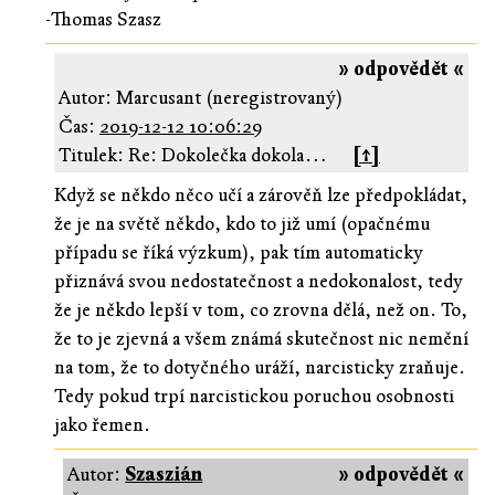
-Thomas Szasz
» odpovědět «
Autor: Marcusant (neregistrovaný)
Čas:
2019-12-12 10:06:29
Titulek: Re: Dokolečka dokola…
[↑]
Když se někdo něco učí a zárověň lze předpokládat,
že je na světě někdo, kdo to již umí (opačnému
případu se říká výzkum), pak tím automaticky
přiznává svou nedostatečnost a nedokonalost, tedy
že je někdo lepší v tom, co zrovna dělá, než on. To,
že to je zjevná a všem známá skutečnost nic nemění
na tom, že to dotyčného uráží, narcisticky zraňuje.
Tedy pokud trpí narcistickou poruchou osobnosti
jako řemen.
Autor:
Szaszián
» odpovědět «