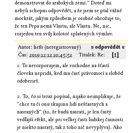
demonstrovat do arabských zemí." Doteď mi
nebyli schopni odpovědět, a že jsem se ptal vážně
mockrát, jakým způsobem je osobně ohrožuje to,
že ten Pepa nemá Vlastu, ale Vlastu. Ne, nic,
rozjedou ten svůj kolotoč splašených výmluv.
Autor: hefo (neregistrovaný)
» odpovědět «
Čas:
2019-12-12 10:45:52
Titulek: Re:
[↑]
1. To nerozporujem, ale rozhodne na šťastí
človeka nepridá, keď mu časť právomocí a slobôd
odoberieš.
2. To, čo si teraz popísal, nijako neimplikuje, že
"chce tu či onu skupinu lidí nešťastných a
nasraných" (to, že budú nasratí, je len častý
vedľajší efekt, ale pri veľkej časti ľudskej činnosti
je niekto nasratý, tak z toho nič nevyplýva). Ako