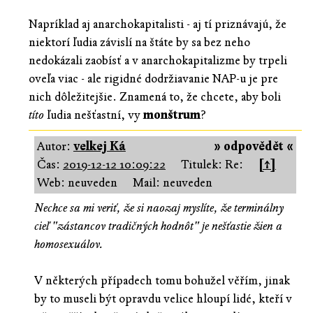
Napríklad aj anarchokapitalisti - aj tí priznávajú, že
niektorí ľudia závislí na štáte by sa bez neho
nedokázali zaobísť a v anarchokapitalizme by trpeli
oveľa viac - ale rigidné dodržiavanie NAP-u je pre
nich dôležitejšie. Znamená to, že chcete, aby boli
títo
ľudia nešťastní, vy
monštrum
?
Autor:
velkej Ká
» odpovědět «
Čas:
2019-12-12 10:09:22
Titulek: Re:
[↑]
Web: neuveden
Mail: neuveden
Nechce sa mi veriť, že si naozaj myslíte, že terminálny
cieľ "zástancov tradičných hodnôt" je nešťastie žien a
homosexuálov.
V některých případech tomu bohužel věřím, jinak
by to museli být opravdu velice hloupí lidé, kteří v