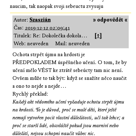
naucim, tak naopak svoji sebeuctu zvysuju
Autor:
Szaszián
» odpovědět «
Čas:
2019-12-12 02:09:41
Titulek: Re: Dokolečka dokola…
[↑]
Web: neuveden
Mail: neuveden
Ochota strpět újmu na hrdosti je
PŘEDPOKLADEM úspěšného učení. O tom, že by
učení mělo VÉST ke ztrátě sebeúcty tam nic není.
Ovšem může to tak být: když se snažíte něco naučit
a ono to nejde a nejde…
Rychlý překlad:
Každý akt vědomého učení vyžaduje ochotu strpět újmu
na hrdosti. To je důvod, proč se malé děti, které ještě
nemají vytvořen pocit vlastní důležitosti, učí tak lehce; a
proč se starší lidé, obzvláště pokud jsou marniví nebo
důležití, nejsou schopni naučit vůbec nic.