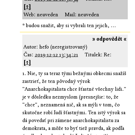
[↑]
Web: neuveden
Mail: neuveden
* budou snažit, aby si vybrali ten jejich, ...
» odpovědět «
Autor: hefo (neregistrovaný)
Čas:
2019-12-12 13:34:21
Titulek: Re:
[↑]
1. Nie, ty sa teraz tými bežnými obkecmi snažíš
zastrieť, že ten pôvodný výrok
"Anarchokapitalista chce šťastné všechny lidi."
je v dôsledku nezmyslom (presnejšie: to, že
"chce", neznamená nič, ak sa mýli v tom, čo
skutočne robí ľudí šťastnými. Ten istý výrok sa
dá povedať pri zámene anarchokapitalistu za
demokrata, a môže to byť tiež pravda, ak podľa