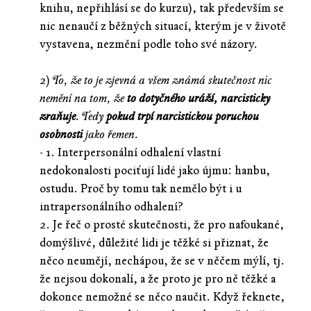
knihu, nepřihlásí se do kurzu), tak především se
nic nenaučí z běžných situací, kterým je v životě
vystavena, nezmění podle toho své názory.
2)
To, že to je zjevná a všem známá skutečnost nic
nemění na tom, že
to dotyčného uráží, narcisticky
zraňuje
. Tedy
pokud trpí narcistickou poruchou
osobnosti
jako řemen.
- 1. Interpersonální odhalení vlastní
nedokonalosti pociťují lidé jako újmu: hanbu,
ostudu. Proč by tomu tak nemělo být i u
intrapersonálního odhalení?
2. Je řeč o prosté skutečnosti, že pro nafoukané,
domýšlivé, důležité lidi je těžké si přiznat, že
něco neumějí, nechápou, že se v něčem mýlí, tj.
že nejsou dokonalí, a že proto je pro ně těžké a
dokonce nemožné se něco naučit. Když řeknete,