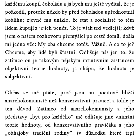
každému koupil čokoládu a já bych mu ještě vyčítal, že je
poškodil, protože někdo by před čokoládou upřednostnil
koblihu; zjevně mu uniklo, že stát a socialisté to těm
lidem kupují z jejich peněz. To je však teď vedlejší; když
jsem o našem rozhovoru přemýšlel po cestě domů, došla
mi jedna věc: My oba chceme totéž. Vážně. A co to je?
Chceme, aby lidé byli šťastní. Odlišuje nás jen to, že
zatímco on je takovým nějakým intuitivním zastáncem
objektivní teorie hodnoty, já chápu, že hodnota je
subjektivní.
Občas se mě ptáte, proč jsou mi pocitově bližší
anarchokomunisté než konzervativní pravice; a tohle je
ten důvod: Zatímco od anarchokomunisty a jeho
představy „byt pro každého“ mě odlišuje jiné vnímání
teorie hodnoty, od konzervativního pravičáka a jeho
„obhajoby tradiční rodiny“ (v důsledku které trpí