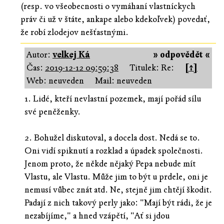
(resp. vo všeobecnosti o vymáhaní vlastníckych
práv či už v štáte, ankape alebo kdekoľvek) povedať,
že robí zlodejov nešťastnými.
Autor:
velkej Ká
» odpovědět «
Čas:
2019-12-12 09:59:38
Titulek: Re:
[↑]
Web: neuveden
Mail: neuveden
1. Lidé, kteří nevlastní pozemek, mají pořád sílu
své peněženky.
2. Bohužel diskutoval, a docela dost. Nedá se to.
Oni vidí spiknutí a rozklad a úpadek společnosti.
Jenom proto, že někde nějaký Pepa nebude mít
Vlastu, ale Vlastu. Může jim to být u prdele, oni je
nemusí vůbec znát atd. Ne, stejně jim chtějí škodit.
Padají z nich takový perly jako: "Mají být rádi, že je
nezabíjíme," a hned vzápětí, "Ať si jdou