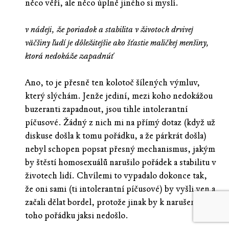
něco věří, ale něco úplně jiného si myslí.
v nádeji, že poriadok a stabilita v životoch drvivej
väčšiny ľudí je dôležitejšie ako šťastie maličkej menšiny,
ktorá nedokáže zapadnúť
Ano, to je přesně ten kolotoč šílených výmluv,
který slýchám. Jenže jediní, mezi koho nedokážou
buzeranti zapadnout, jsou tihle intolerantní
píčusové. Žádný z nich mi na přímý dotaz (když už
diskuse došla k tomu pořádku, a že párkrát došla)
nebyl schopen popsat přesný mechanismus, jakým
by štěstí homosexuálů narušilo pořádek a stabilitu v
životech lidí. Chvílemi to vypadalo dokonce tak,
že oni sami (ti intolerantní píčusové) by vyšli ven a
začali dělat bordel, protože jinak by k narušení
toho pořádku jaksi nedošlo.