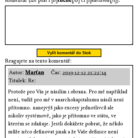
Komentář (lze psát i [b]
tučně
[/b] či [i]
kurzívou
[/i]):
Vylít komentář do Stok
Reagujete na tento komentář:
Autor:
Marťan
Čas:
2019-12-12 21:22:14
Titulek: Re:
Protože pro Vás je násilím i obrana. Pro mě například
není, tudíž pro mě v anarchokapitalismu násilí není
přítomno. nanejvýš jako excesy jednotlivců ale
nikoliv systémově, jako je přítomno ve státu, ve
kterém se zdaňuje. Jestli dokážete pobrat, že někdo
může něco definovat jinak a že Vaše definice není