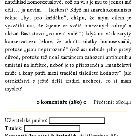
například homosexuálové, což on ví a je mu to jedno) mě
dělí… já nevím… lidskost? Když mi anarchokomunista
řekne „byt pro každého“, chápu, že mým cílem je
vysvětlit mu, že žijeme ve světě omezených zdrojů a
ukázat Bastiatovo „co není vidět“; když mi však zarytý
konzervativec řekne, že odmítá sňatky homosexuálů,
protože „jsou nepřirozené“ (což asi nebude jeho pravý
důvod, protože též není zastáncem zahození antibiotik a
umírání na infekce, neboť je to přirozené) a „manželství
muže a ženy patří mezi tradiční tisícileté hodnoty“ (ale
otrokářství s ještě delší tradicí nechce), co si mám
myslet?
» komentáře (280) «
Přečtení: 280141
Uživatelské jméno:
Titulek: