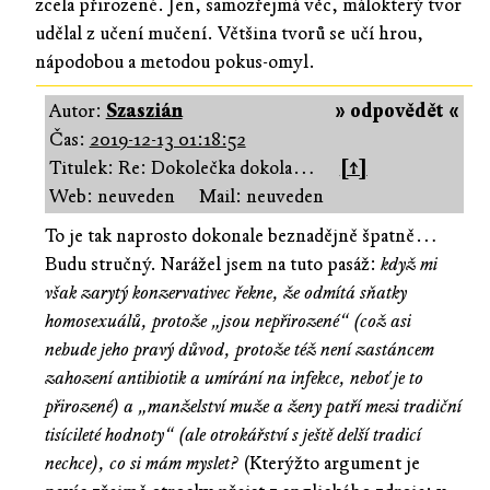
zcela přirozené. Jen, samozřejmá věc, málokterý tvor
udělal z učení mučení. Většina tvorů se učí hrou,
nápodobou a metodou pokus-omyl.
Autor:
Szaszián
» odpovědět «
Čas:
2019-12-13 01:18:52
Titulek: Re: Dokolečka dokola…
[↑]
Web: neuveden
Mail: neuveden
To je tak naprosto dokonale beznadějně špatně…
Budu stručný. Narážel jsem na tuto pasáž:
když mi
však zarytý konzervativec řekne, že odmítá sňatky
homosexuálů, protože „jsou nepřirozené“ (což asi
nebude jeho pravý důvod, protože též není zastáncem
zahození antibiotik a umírání na infekce, neboť je to
přirozené) a „manželství muže a ženy patří mezi tradiční
tisícileté hodnoty“ (ale otrokářství s ještě delší tradicí
nechce), co si mám myslet?
(Kterýžto argument je