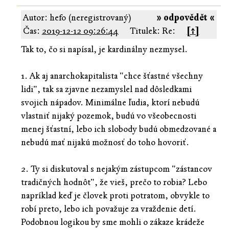
Autor: hefo (neregistrovaný)
» odpovědět «
Čas:
2019-12-12 09:26:44
Titulek: Re:
[↑]
Tak to, čo si napísal, je kardinálny nezmysel.
1. Ak aj anarchokapitalista "chce šťastné všechny
lidi", tak sa zjavne nezamyslel nad dôsledkami
svojich nápadov. Minimálne ľudia, ktorí nebudú
vlastniť nijaký pozemok, budú vo všeobecnosti
menej šťastní, lebo ich slobody budú obmedzované a
nebudú mať nijakú možnosť do toho hovoriť.
2. Ty si diskutoval s nejakým zástupcom "zástancov
tradičných hodnôt", že vieš, prečo to robia? Lebo
napríklad keď je človek proti potratom, obvykle to
robí preto, lebo ich považuje za vraždenie detí.
Podobnou logikou by sme mohli o zákaze krádeže