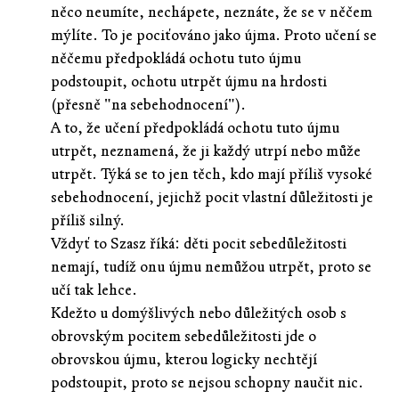
něco neumíte, nechápete, neznáte, že se v něčem
mýlíte. To je pociťováno jako újma. Proto učení se
něčemu předpokládá ochotu tuto újmu
podstoupit, ochotu utrpět újmu na hrdosti
(přesně "na sebehodnocení").
A to, že učení předpokládá ochotu tuto újmu
utrpět, neznamená, že ji každý utrpí nebo může
utrpět. Týká se to jen těch, kdo mají příliš vysoké
sebehodnocení, jejichž pocit vlastní důležitosti je
příliš silný.
Vždyť to Szasz říká: děti pocit sebedůležitosti
nemají, tudíž onu újmu nemůžou utrpět, proto se
učí tak lehce.
Kdežto u domýšlivých nebo důležitých osob s
obrovským pocitem sebedůležitosti jde o
obrovskou újmu, kterou logicky nechtějí
podstoupit, proto se nejsou schopny naučit nic.