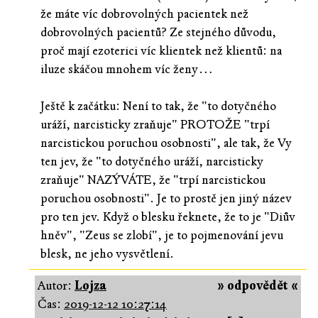
že máte víc dobrovolných pacientek než
dobrovolných pacientů? Ze stejného důvodu,
proč mají ezoterici víc klientek než klientů: na
iluze skáčou mnohem víc ženy…
Ještě k začátku: Není to tak, že "to dotyčného
uráží, narcisticky zraňuje" PROTOŽE "trpí
narcistickou poruchou osobnosti", ale tak, že Vy
ten jev, že "to dotyčného uráží, narcisticky
zraňuje" NAZÝVÁTE, že "trpí narcistickou
poruchou osobnosti". Je to prostě jen jiný název
pro ten jev. Když o blesku řeknete, že to je "Diův
hněv", "Zeus se zlobí", je to pojmenování jevu
blesk, ne jeho vysvětlení.
Autor:
Lojza
» odpovědět «
Čas:
2019-12-12 10:27:14