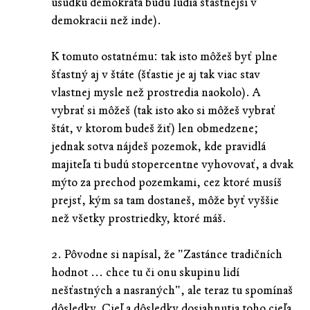
úsudku demokrata budú ľudia šťastnejší v
demokracii než inde).
K tomuto ostatnému: tak isto môžeš byť plne
šťastný aj v štáte (šťastie je aj tak viac stav
vlastnej mysle než prostredia naokolo). A
vybrať si môžeš (tak isto ako si môžeš vybrať
štát, v ktorom budeš žiť) len obmedzene;
jednak sotva nájdeš pozemok, kde pravidlá
majiteľa ti budú stopercentne vyhovovať, a dvak
mýto za prechod pozemkami, cez ktoré musíš
prejsť, kým sa tam dostaneš, môže byť vyššie
než všetky prostriedky, ktoré máš.
2. Pôvodne si napísal, že "Zastánce tradičních
hodnot ... chce tu či onu skupinu lidí
nešťastných a nasraných", ale teraz tu spomínaš
dôsledky. Cieľ a dôsledky dosiahnutia toho cieľa