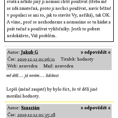
svatá a někdo jiný ji nemusí chtít používat (třeba mě
se zdá zmatečná, proto ji nechci používat, navíc běžně
v populaci se ani to, jak to stavíte Vy, neříká), tak OK.
A víme, proč se neshodneme a nemusíme se tu hádat a
psát tučně a používat vykřičníky. Jestli to pobrat
nedokážete, Váš problém.
Autor:
Jakub G
» odpovědět «
Čas:
2019-12-12 01:06:11
Titulek: hodnoty
Web: neuveden
Mail: neuveden
mě dělí… já nevím… lidskost
Lepší (méně zaujaté) by bylo říct, že tě dělí jiné
morální hodnoty.
Autor:
Szaszián
» odpovědět «
Čas:
2019-12-12 01:35:28