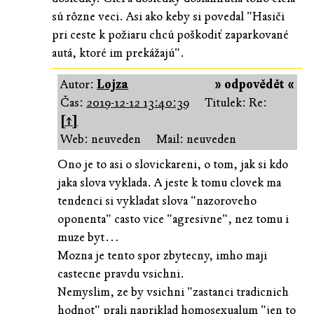
sú rôzne veci. Asi ako keby si povedal "Hasiči
pri ceste k požiaru chcú poškodiť zaparkované
autá, ktoré im prekážajú".
Autor:
Lojza
» odpovědět «
Čas:
2019-12-12 13:40:39
Titulek: Re:
[↑]
Web: neuveden
Mail: neuveden
Ono je to asi o slovickareni, o tom, jak si kdo
jaka slova vyklada. A jeste k tomu clovek ma
tendenci si vykladat slova "nazoroveho
oponenta" casto vice "agresivne", nez tomu i
muze byt…
Mozna je tento spor zbytecny, imho maji
castecne pravdu vsichni.
Nemyslim, ze by vsichni "zastanci tradicnich
hodnot" prali napriklad homosexualum "jen to