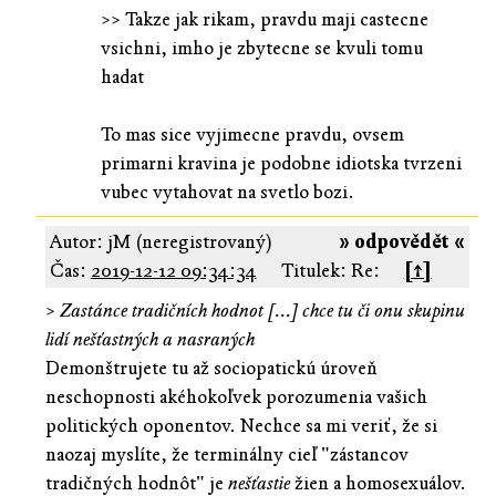
>> Takze jak rikam, pravdu maji castecne
vsichni, imho je zbytecne se kvuli tomu
hadat
To mas sice vyjimecne pravdu, ovsem
primarni kravina je podobne idiotska tvrzeni
vubec vytahovat na svetlo bozi.
Autor: jM (neregistrovaný)
» odpovědět «
Čas:
2019-12-12 09:34:34
Titulek: Re:
[↑]
>
Zastánce tradičních hodnot [...] chce tu či onu skupinu
lidí nešťastných a nasraných
Demonštrujete tu až sociopatickú úroveň
neschopnosti akéhokoľvek porozumenia vašich
politických oponentov. Nechce sa mi veriť, že si
naozaj myslíte, že terminálny cieľ "zástancov
tradičných hodnôt" je
nešťastie
žien a homosexuálov.