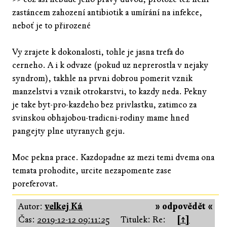
zastáncem zahození antibiotik a umírání na infekce,
neboť je to přirozené
Vy zrajete k dokonalosti, tohle je jasna trefa do
cerneho. A i k odvaze (pokud uz neprerostla v nejaky
syndrom), takhle na prvni dobrou pomerit vznik
manzelstvi a vznik otrokarstvi, to kazdy neda. Pekny
je take byt-pro-kazdeho bez privlastku, zatimco za
svinskou obhajobou-tradicni-rodiny mame hned
pangejty plne utyranych geju.
Moc pekna prace. Kazdopadne az mezi temi dvema ona
temata prohodite, urcite nezapomente zase
poreferovat.
Autor:
velkej Ká
» odpovědět «
Čas:
2019-12-12 09:11:25
Titulek: Re:
[↑]