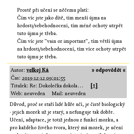
Prostě při učení se něčemu platí:
Čím víc jste jako dítě, tím menší újma na
hrdosti/sebehodnocení, tím méně ochoty utrpět
tuto újmu je třeba.
Čím víc jste "vain or important", tím větší újma
na hrdosti/sebehodnocení, tím více ochoty utrpět
tuto újmu je třeba.
Autor:
velkej Ká
» odpovědět «
Čas:
2019-12-12 09:01:55
Titulek: Re: Dokolečka dokola…
[↑]
Web: neuveden
Mail: neuveden
Důvod, proč se staří lidé hůře učí, je čistě biologický
- jejich mozek už je starý, a nefunguje tak dobře.
Učení, adaptace, je totiž jednou z funkcí mozku, a
pro každého živého tvora, který má mozek, je učení