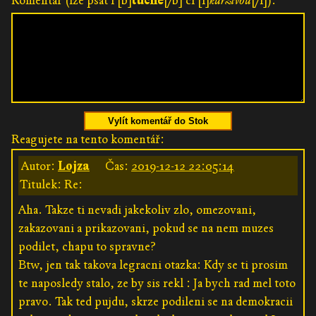
Komentář (lze psát i [b]
tučně
[/b] či [i]
kurzívou
[/i]):
Vylít komentář do Stok
Reagujete na tento komentář:
Autor:
Lojza
Čas:
2019-12-12 22:05:14
Titulek: Re:
Aha. Takze ti nevadi jakekoliv zlo, omezovani,
zakazovani a prikazovani, pokud se na nem muzes
podilet, chapu to spravne?
Btw, jen tak takova legracni otazka: Kdy se ti prosim
te naposledy stalo, ze by sis rekl : Ja bych rad mel toto
pravo. Tak ted pujdu, skrze podileni se na demokracii