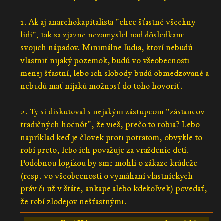
1. Ak aj anarchokapitalista "chce šťastné všechny
lidi", tak sa zjavne nezamyslel nad dôsledkami
svojich nápadov. Minimálne ľudia, ktorí nebudú
vlastniť nijaký pozemok, budú vo všeobecnosti
menej šťastní, lebo ich slobody budú obmedzované a
nebudú mať nijakú možnosť do toho hovoriť.
2. Ty si diskutoval s nejakým zástupcom "zástancov
tradičných hodnôt", že vieš, prečo to robia? Lebo
napríklad keď je človek proti potratom, obvykle to
robí preto, lebo ich považuje za vraždenie detí.
Podobnou logikou by sme mohli o zákaze krádeže
(resp. vo všeobecnosti o vymáhaní vlastníckych
práv či už v štáte, ankape alebo kdekoľvek) povedať,
že robí zlodejov nešťastnými.