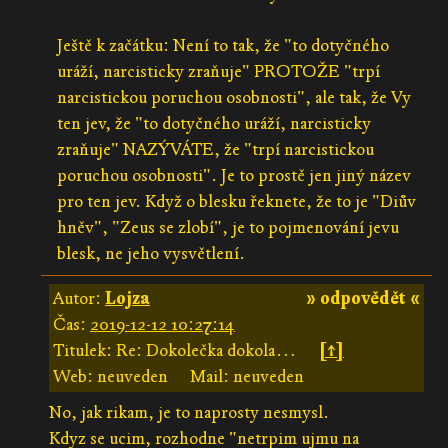
Ještě k začátku: Není to tak, že "to dotyčného
uráží, narcisticky zraňuje" PROTOŽE "trpí
narcistickou poruchou osobnosti", ale tak, že Vy
ten jev, že "to dotyčného uráží, narcisticky
zraňuje" NAZÝVÁTE, že "trpí narcistickou
poruchou osobnosti". Je to prostě jen jiný název
pro ten jev. Když o blesku řeknete, že to je "Diův
hněv", "Zeus se zlobí", je to pojmenování jevu
blesk, ne jeho vysvětlení.
Autor:
Lojza
» odpovědět «
Čas:
2019-12-12 10:27:14
Titulek: Re: Dokolečka dokola…
[↑]
Web: neuveden
Mail: neuveden
No, jak rikam, je to naprosty nesmysl.
Kdyz se ucim, rozhodne "netrpim ujmu na