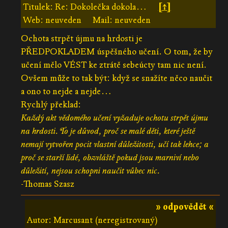
Titulek: Re: Dokolečka dokola…
[↑]
Web: neuveden
Mail: neuveden
Ochota strpět újmu na hrdosti je
PŘEDPOKLADEM úspěšného učení. O tom, že by
učení mělo VÉST ke ztrátě sebeúcty tam nic není.
Ovšem může to tak být: když se snažíte něco naučit
a ono to nejde a nejde…
Rychlý překlad:
Každý akt vědomého učení vyžaduje ochotu strpět újmu
na hrdosti. To je důvod, proč se malé děti, které ještě
nemají vytvořen pocit vlastní důležitosti, učí tak lehce; a
proč se starší lidé, obzvláště pokud jsou marniví nebo
důležití, nejsou schopni naučit vůbec nic.
-Thomas Szasz
» odpovědět «
Autor: Marcusant (neregistrovaný)