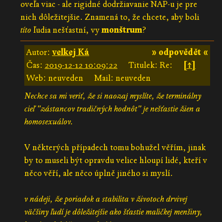
oveľa viac - ale rigidné dodržiavanie NAP-u je pre
nich dôležitejšie. Znamená to, že chcete, aby boli
títo
ľudia nešťastní, vy
monštrum
?
Autor:
velkej Ká
» odpovědět «
Čas:
2019-12-12 10:09:22
Titulek: Re:
[↑]
Web: neuveden
Mail: neuveden
Nechce sa mi veriť, že si naozaj myslíte, že terminálny
cieľ "zástancov tradičných hodnôt" je nešťastie žien a
homosexuálov.
V některých případech tomu bohužel věřím, jinak
by to museli být opravdu velice hloupí lidé, kteří v
něco věří, ale něco úplně jiného si myslí.
v nádeji, že poriadok a stabilita v životoch drvivej
väčšiny ľudí je dôležitejšie ako šťastie maličkej menšiny,