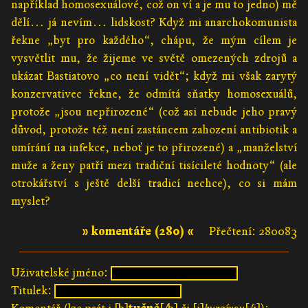
například homosexuálové, což on ví a je mu to jedno) mě
dělí… já nevím… lidskost? Když mi anarchokomunista
řekne „byt pro každého“, chápu, že mým cílem je
vysvětlit mu, že žijeme ve světě omezených zdrojů a
ukázat Bastiatovo „co není vidět“; když mi však zarytý
konzervativec řekne, že odmítá sňatky homosexuálů,
protože „jsou nepřirozené“ (což asi nebude jeho pravý
důvod, protože též není zastáncem zahození antibiotik a
umírání na infekce, neboť je to přirozené) a „manželství
muže a ženy patří mezi tradiční tisícileté hodnoty“ (ale
otrokářství s ještě delší tradicí nechce), co si mám
myslet?
» komentáře (280) «
Přečtení: 280083
Uživatelské jméno:
Titulek: