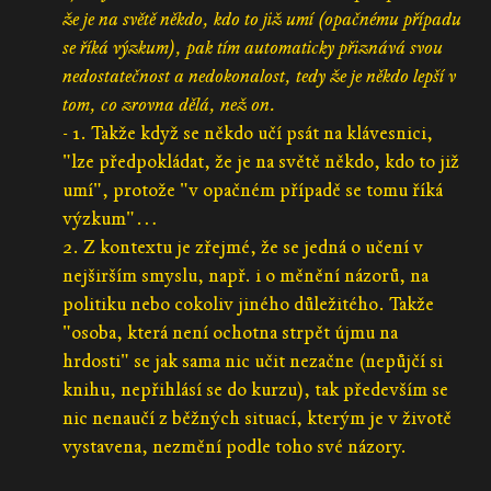
že je na světě někdo, kdo to již umí (opačnému případu
se říká výzkum), pak tím automaticky přiznává svou
nedostatečnost a nedokonalost, tedy že je někdo lepší v
tom, co zrovna dělá, než on.
- 1. Takže když se někdo učí psát na klávesnici,
"lze předpokládat, že je na světě někdo, kdo to již
umí", protože "v opačném případě se tomu říká
výzkum"…
2. Z kontextu je zřejmé, že se jedná o učení v
nejširším smyslu, např. i o měnění názorů, na
politiku nebo cokoliv jiného důležitého. Takže
"osoba, která není ochotna strpět újmu na
hrdosti" se jak sama nic učit nezačne (nepůjčí si
knihu, nepřihlásí se do kurzu), tak především se
nic nenaučí z běžných situací, kterým je v životě
vystavena, nezmění podle toho své názory.