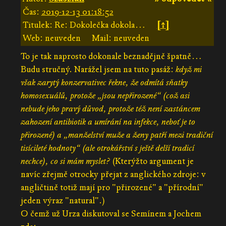
Čas:
2019-12-13 01:18:52
Titulek: Re: Dokolečka dokola…
[↑]
Web: neuveden
Mail: neuveden
To je tak naprosto dokonale beznadějně špatně…
Budu stručný. Narážel jsem na tuto pasáž:
když mi
však zarytý konzervativec řekne, že odmítá sňatky
homosexuálů, protože „jsou nepřirozené“ (což asi
nebude jeho pravý důvod, protože též není zastáncem
zahození antibiotik a umírání na infekce, neboť je to
přirozené) a „manželství muže a ženy patří mezi tradiční
tisícileté hodnoty“ (ale otrokářství s ještě delší tradicí
nechce), co si mám myslet?
(Kterýžto argument je
navíc zřejmě otrocky přejat z anglického zdroje: v
angličtině totiž mají pro "přirozené" a "přírodní"
jeden výraz "natural".)
O čemž už Urza diskutoval se Semínem a Jochem