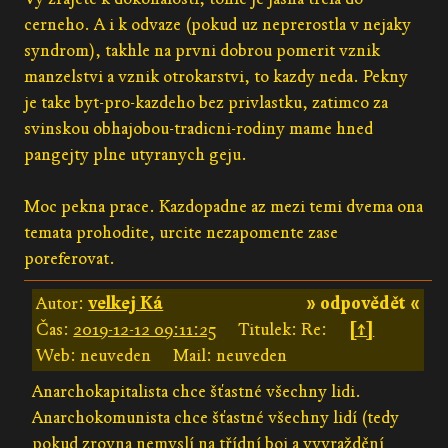
cerneho. A i k odvaze (pokud uz neprerostla v nejaky
syndrom), takhle na prvni dobrou pomerit vznik
manzelstvi a vznik otrokarstvi, to kazdy neda. Pekny
je take byt-pro-kazdeho bez privlastku, zatimco za
svinskou obhajobou-tradicni-rodiny mame hned
pangejty plne utyranych geju.
Moc pekna prace. Kazdopadne az mezi temi dvema ona
temata prohodite, urcite nezapomente zase
poreferovat.
Autor:
velkej Ká
» odpovědět «
Čas:
2019-12-12 09:11:25
Titulek: Re:
[↑]
Web: neuveden
Mail: neuveden
Anarchokapitalista chce šťastné všechny lidi.
Anarchokomunista chce šťastné všechny lidí (tedy
pokud zrovna nemyslí na třídní boj a vyvraždění