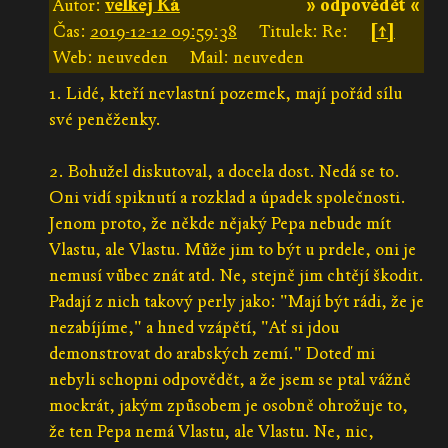
Autor:
velkej Ká
» odpovědět «
Čas:
2019-12-12 09:59:38
Titulek: Re:
[↑]
Web: neuveden
Mail: neuveden
1. Lidé, kteří nevlastní pozemek, mají pořád sílu
své peněženky.
2. Bohužel diskutoval, a docela dost. Nedá se to.
Oni vidí spiknutí a rozklad a úpadek společnosti.
Jenom proto, že někde nějaký Pepa nebude mít
Vlastu, ale Vlastu. Může jim to být u prdele, oni je
nemusí vůbec znát atd. Ne, stejně jim chtějí škodit.
Padají z nich takový perly jako: "Mají být rádi, že je
nezabíjíme," a hned vzápětí, "Ať si jdou
demonstrovat do arabských zemí." Doteď mi
nebyli schopni odpovědět, a že jsem se ptal vážně
mockrát, jakým způsobem je osobně ohrožuje to,
že ten Pepa nemá Vlastu, ale Vlastu. Ne, nic,