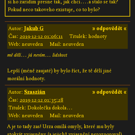
si ho zaridim presne tak, jak chci….a stalo se tak?
Pokud neco takoveho existuje, co to bylo?
Autor:
Jakub G
» odpovědět «
Čas:
2019-12-12 01:06:11
Titulek: hodnoty
Web: neuveden
Mail: neuveden
mě dělí… já nevím… lidskost
Lepší (méně zaujaté) by bylo říct, že tě dělí jiné
morální hodnoty.
Autor:
Szaszián
» odpovědět «
Čas:
2019-12-12 01:35:28
Titulek: Dokolečka dokola…
Web: neuveden
Mail: neuveden
A je to tady zas! Urza omílá omyly, které mu byly
stokrát vyjasněny (a jejichž vyjasnění nerozporoval).