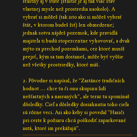
šťastný aj v štáte (šťastie je aj tak viac stav
vlastnej mysle než prostredia naokolo). A
vybrať si môžeš (tak isto ako si môžeš vybrať
štát, v ktorom budeš žiť) len obmedzene;
jednak sotva nájdeš pozemok, kde pravidlá
majiteľa ti budú stopercentne vyhovovať, a dvak
mýto za prechod pozemkami, cez ktoré musíš
prejsť, kým sa tam dostaneš, môže byť vyššie
než všetky prostriedky, ktoré máš.
2. Pôvodne si napísal, že "Zastánce tradičních
hodnot ... chce tu či onu skupinu lidí
nešťastných a nasraných", ale teraz tu spomínaš
dôsledky. Cieľ a dôsledky dosiahnutia toho cieľa
sú rôzne veci. Asi ako keby si povedal "Hasiči
pri ceste k požiaru chcú poškodiť zaparkované
autá, ktoré im prekážajú".