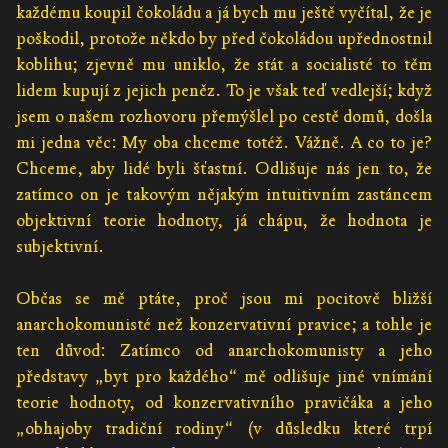
každému koupil čokoládu a já bych mu ještě vyčítal, že je
poškodil, protože někdo by před čokoládou upřednostnil
koblihu; zjevně mu uniklo, že stát a socialisté to těm
lidem kupují z jejich peněz. To je však teď vedlejší; když
jsem o našem rozhovoru přemýšlel po cestě domů, došla
mi jedna věc: My oba chceme totéž. Vážně. A co to je?
Chceme, aby lidé byli šťastní. Odlišuje nás jen to, že
zatímco on je takovým nějakým intuitivním zastáncem
objektivní teorie hodnoty, já chápu, že hodnota je
subjektivní.
Občas se mě ptáte, proč jsou mi pocitově bližší
anarchokomunisté než konzervativní pravice; a tohle je
ten důvod: Zatímco od anarchokomunisty a jeho
představy „byt pro každého“ mě odlišuje jiné vnímání
teorie hodnoty, od konzervativního pravičáka a jeho
„obhajoby tradiční rodiny“ (v důsledku které trpí