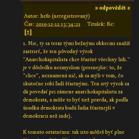
» odpovědět «
Autor: hefo (neregistrovaný)
Čas:
2019-12-12 13:34:21
Titulek: Re:
[↑]
1. Nie, ty sa teraz tými bežnými obkecmi snažíš
zastrieť, že ten pôvodný výrok
"Anarchokapitalista chce šťastné všechny lidi."
je v dôsledku nezmyslom (presnejšie: to, že
"chce", neznamená nič, ak sa mýli v tom, čo
skutočne robí ľudí šťastnými. Ten istý výrok sa
dá povedať pri zámene anarchokapitalistu za
demokrata, a môže to byť tiež pravda, ak podľa
úsudku demokrata budú ľudia šťastnejší v
demokracii než inde).
K tomuto ostatnému: tak isto môžeš byť plne