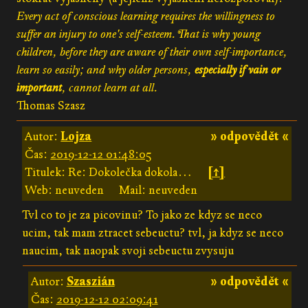
Every act of conscious learning requires the willingness to
suffer an injury to one's self-esteem. That is why young
children, before they are aware of their own self-importance,
learn so easily; and why older persons,
especially if vain or
important
, cannot learn at all.
Thomas Szasz
Autor:
Lojza
» odpovědět «
Čas:
2019-12-12 01:48:05
Titulek: Re: Dokolečka dokola…
[↑]
Web: neuveden
Mail: neuveden
Tvl co to je za picovinu? To jako ze kdyz se neco
ucim, tak mam ztracet sebeuctu? tvl, ja kdyz se neco
naucim, tak naopak svoji sebeuctu zvysuju
Autor:
Szaszián
» odpovědět «
Čas:
2019-12-12 02:09:41