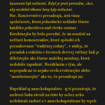
buzeranti byli nešťastní. Když je proti potratům, chce,
aby nechtěně těhotné ženy byly nešťastné.
Nie. Konzervatívci presadzujú, istú víziu
spoločnosti, ktorá jednoducho nekladie šťastie
každého jednotlivca nad všetko ostatné.
Korektnejšie by bolo povedať, že im
nezáleží
na
nešťastí homosexuálov, ktoré spôsobí ich
presadzovanie "tradičnej rodiny", v nádeji, že
poriadok a stabilita v životoch drvivej väčšiny ľudí je
dôležitejšie ako šťastie maličkej menšiny, ktorá
nedokáže zapadnúť. Nesúhlasím s tým, ale
nepripadá mi to nejako oveľa zvrátenejšie alebo
"monštróznejšie" ako to, čo presadzujú iní.
Napríklad aj anarchokapitalisti - aj tí priznávajú, že
niektorí ľudia závislí na štáte by sa bez neho
nedokázali zaobísť a v anarchokapitalizme by trpeli