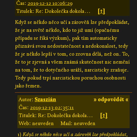
Čas:
2019-12-12 10:06:29
Titulek: Re: Dokolečka dokola…
[↑]
Když se někdo něco učí a zárověň lze předpokládat,
že je na světě někdo, kdo to již umí (opačnému
případu se říká výzkum), pak tím automaticky
přiznává svou nedostatečnost a nedokonalost, tedy
že je někdo lepší v tom, co zrovna dělá, než on. To,
že to je zjevná a všem známá skutečnost nic nemění
na tom, že to dotyčného uráží, narcisticky zraňuje.
Tedy pokud trpí narcistickou poruchou osobnosti
jako řemen.
Autor:
Szaszián
» odpovědět «
Čas:
2019-12-13 02:35:11
Titulek: Re: Dokolečka dokola…
[↑]
Web: neuveden
Mail: neuveden
1)
Když se někdo něco učí a zárověň lze předpokládat,