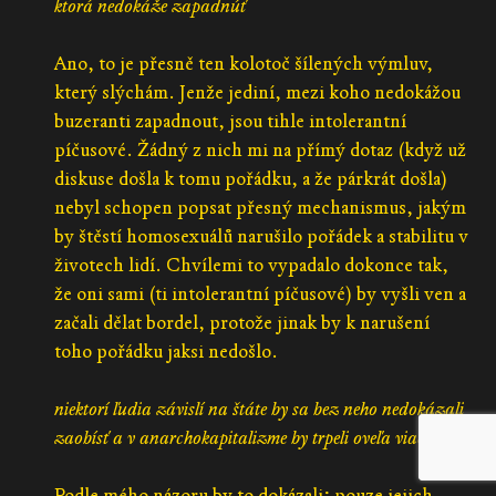
ktorá nedokáže zapadnúť
Ano, to je přesně ten kolotoč šílených výmluv,
který slýchám. Jenže jediní, mezi koho nedokážou
buzeranti zapadnout, jsou tihle intolerantní
píčusové. Žádný z nich mi na přímý dotaz (když už
diskuse došla k tomu pořádku, a že párkrát došla)
nebyl schopen popsat přesný mechanismus, jakým
by štěstí homosexuálů narušilo pořádek a stabilitu v
životech lidí. Chvílemi to vypadalo dokonce tak,
že oni sami (ti intolerantní píčusové) by vyšli ven a
začali dělat bordel, protože jinak by k narušení
toho pořádku jaksi nedošlo.
niektorí ľudia závislí na štáte by sa bez neho nedokázali
zaobísť a v anarchokapitalizme by trpeli oveľa viac
Podle mého názoru by to dokázali; pouze jejich