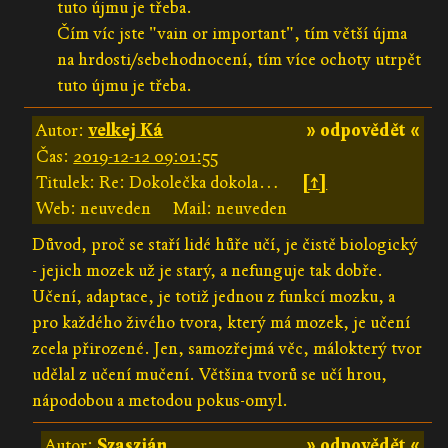
tuto újmu je třeba.
Čím víc jste "vain or important", tím větší újma
na hrdosti/sebehodnocení, tím více ochoty utrpět
tuto újmu je třeba.
Autor:
velkej Ká
» odpovědět «
Čas:
2019-12-12 09:01:55
Titulek: Re: Dokolečka dokola…
[↑]
Web: neuveden
Mail: neuveden
Důvod, proč se staří lidé hůře učí, je čistě biologický
- jejich mozek už je starý, a nefunguje tak dobře.
Učení, adaptace, je totiž jednou z funkcí mozku, a
pro každého živého tvora, který má mozek, je učení
zcela přirozené. Jen, samozřejmá věc, málokterý tvor
udělal z učení mučení. Většina tvorů se učí hrou,
nápodobou a metodou pokus-omyl.
Autor:
Szaszián
» odpovědět «