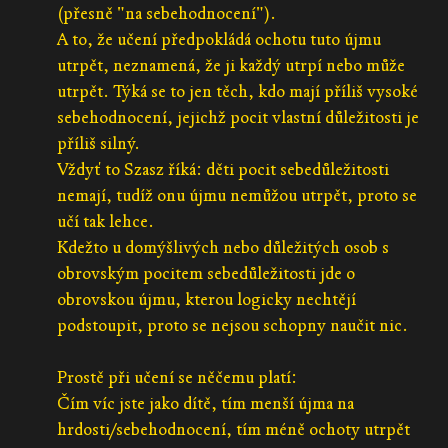
(přesně "na sebehodnocení").
A to, že učení předpokládá ochotu tuto újmu
utrpět, neznamená, že ji každý utrpí nebo může
utrpět. Týká se to jen těch, kdo mají příliš vysoké
sebehodnocení, jejichž pocit vlastní důležitosti je
příliš silný.
Vždyť to Szasz říká: děti pocit sebedůležitosti
nemají, tudíž onu újmu nemůžou utrpět, proto se
učí tak lehce.
Kdežto u domýšlivých nebo důležitých osob s
obrovským pocitem sebedůležitosti jde o
obrovskou újmu, kterou logicky nechtějí
podstoupit, proto se nejsou schopny naučit nic.
Prostě při učení se něčemu platí:
Čím víc jste jako dítě, tím menší újma na
hrdosti/sebehodnocení, tím méně ochoty utrpět