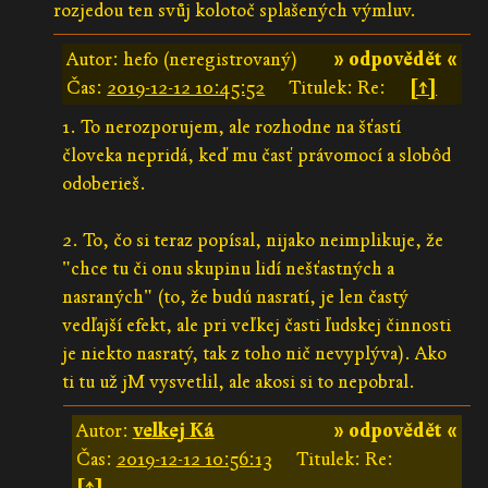
rozjedou ten svůj kolotoč splašených výmluv.
Autor: hefo (neregistrovaný)
» odpovědět «
Čas:
2019-12-12 10:45:52
Titulek: Re:
[↑]
1. To nerozporujem, ale rozhodne na šťastí
človeka nepridá, keď mu časť právomocí a slobôd
odoberieš.
2. To, čo si teraz popísal, nijako neimplikuje, že
"chce tu či onu skupinu lidí nešťastných a
nasraných" (to, že budú nasratí, je len častý
vedľajší efekt, ale pri veľkej časti ľudskej činnosti
je niekto nasratý, tak z toho nič nevyplýva). Ako
ti tu už jM vysvetlil, ale akosi si to nepobral.
Autor:
velkej Ká
» odpovědět «
Čas:
2019-12-12 10:56:13
Titulek: Re:
[↑]