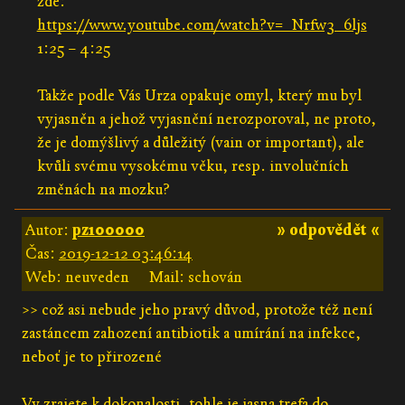
zde:
https://www.youtube.com/watch?v=_Nrfw3_6ljs
1:25 – 4:25
Takže podle Vás Urza opakuje omyl, který mu byl
vyjasněn a jehož vyjasnění nerozporoval, ne proto,
že je domýšlivý a důležitý (vain or important), ale
kvůli svému vysokému věku, resp. involučních
změnách na mozku?
Autor:
pz100000
» odpovědět «
Čas:
2019-12-12 03:46:14
Web: neuveden
Mail: schován
>> což asi nebude jeho pravý důvod, protože též není
zastáncem zahození antibiotik a umírání na infekce,
neboť je to přirozené
Vy zrajete k dokonalosti, tohle je jasna trefa do