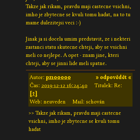
Takze jak rikam, pravdu maji castecne vsichni,
imho je zbytecne se kvuli tomu hadat, na to tu
mame dulezitejsi veci :-)
Jinak ja si docela umim predstavit, ze i nekteri
zastanci statu skutecne chteji, aby se vsichni
meli co nejlepe. A opet - znam jine, kteri
chteji, aby se jinni lide meli spatne.
Autor:
pz100000
» odpovědět «
Čas:
2019-12-12 16:24:40
Titulek: Re:
[↑]
Web: neuveden
Mail: schován
>> Takze jak rikam, pravdu maji castecne
vsichni, imho je zbytecne se kvuli tomu
hadat