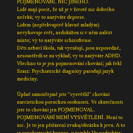
POJMENOVÁNÍ. NIC JINÉHO.
Lidé mají pocit, že už je v životě nic dobrého
nečeká; vy to nazýváte deprese.
Lidem (nepřekvapivě hlavně mladým)
nevyhovuje svět, nedokážou si v něm nalézt
místo; vy to nazýváte schizofrenie.
Děti nebaví škola, tak vyrušují, jsou neposedné,
nesoustředí se na výklad; vy to nazýváte ADHD.
Všechno to je jen pojmenování chování; jak řekl
Szasz: Psychiatrické diagnózy parodují jazyk
medicíny.
Úplně samozřejmě jste "vysvětlil" chování
narcistickou poruchou osobnosti. Ve skutečnosti
jste to chování jen POJMENOVAL.
POJMENOVÁNÍ NENÍ VYSVĚTLENÍ. Není to
nic. Je to jen přiřazení zvuku/obrázku k jevu. A to
je psychiatrický byznys, v tomhle Vy podnikáte: