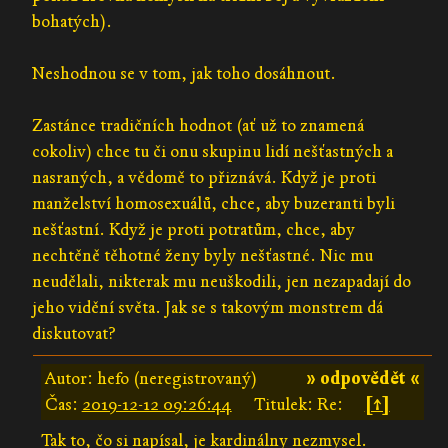
bohatých).
Neshodnou se v tom, jak toho dosáhnout.
Zastánce tradičních hodnot (ať už to znamená
cokoliv) chce tu či onu skupinu lidí nešťastných a
nasraných, a vědomě to přiznává. Když je proti
manželství homosexuálů, chce, aby buzeranti byli
nešťastní. Když je proti potratům, chce, aby
nechtěně těhotné ženy byly nešťastné. Nic mu
neudělali, nikterak mu neuškodili, jen nezapadají do
jeho vidění světa. Jak se s takovým monstrem dá
diskutovat?
Autor: hefo (neregistrovaný)
» odpovědět «
Čas:
2019-12-12 09:26:44
Titulek: Re:
[↑]
Tak to, čo si napísal, je kardinálny nezmysel.