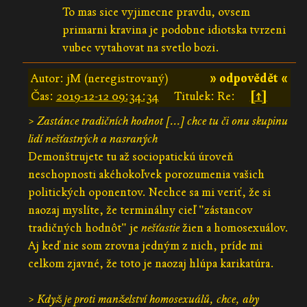
To mas sice vyjimecne pravdu, ovsem
primarni kravina je podobne idiotska tvrzeni
vubec vytahovat na svetlo bozi.
Autor: jM (neregistrovaný)
» odpovědět «
Čas:
2019-12-12 09:34:34
Titulek: Re:
[↑]
>
Zastánce tradičních hodnot [...] chce tu či onu skupinu
lidí nešťastných a nasraných
Demonštrujete tu až sociopatickú úroveň
neschopnosti akéhokoľvek porozumenia vašich
politických oponentov. Nechce sa mi veriť, že si
naozaj myslíte, že terminálny cieľ "zástancov
tradičných hodnôt" je
nešťastie
žien a homosexuálov.
Aj keď nie som zrovna jedným z nich, príde mi
celkom zjavné, že toto je naozaj hlúpa karikatúra.
>
Když je proti manželství homosexuálů, chce, aby