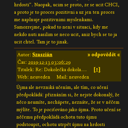
hrdosti". Naopak, ucim se proto, ze se ucit CHCI,
a proto je to proces pozitivni a uz jen ten proces
me naplnuje pozitivnimi myslenkami.
Samozrejme, pokud to neni v situaci, kdy me
nekdo nuti nasilim se neco ucit, aniz bych se to ja
ucit chtel. Tam je to jinak.
Autor:
Szaszián
» odpovědět «
Čas:
2019-12-13 03:06:29
Titulek: Re: Dokolečka dokola…
[↑]
Web: neuveden
Mail: neuveden
Újma ale nevzniká učením, ale tím, co učení
předpokládá: přiznáním si, že nejste dokonalý, že
něco neumíte, nechápete, neznáte, že se v něčem
mýlíte. To je pociťováno jako újma. Proto učení se
něčemu předpokládá ochotu tuto újmu
podstoupit, ochotu utrpět újmu na hrdosti