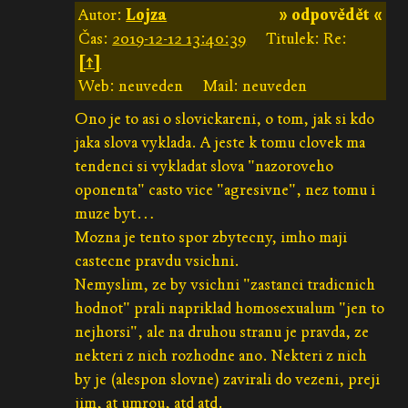
Autor:
Lojza
» odpovědět «
Čas:
2019-12-12 13:40:39
Titulek: Re:
[↑]
Web: neuveden
Mail: neuveden
Ono je to asi o slovickareni, o tom, jak si kdo
jaka slova vyklada. A jeste k tomu clovek ma
tendenci si vykladat slova "nazoroveho
oponenta" casto vice "agresivne", nez tomu i
muze byt…
Mozna je tento spor zbytecny, imho maji
castecne pravdu vsichni.
Nemyslim, ze by vsichni "zastanci tradicnich
hodnot" prali napriklad homosexualum "jen to
nejhorsi", ale na druhou stranu je pravda, ze
nekteri z nich rozhodne ano. Nekteri z nich
by je (alespon slovne) zavirali do vezeni, preji
jim, at umrou, atd atd.