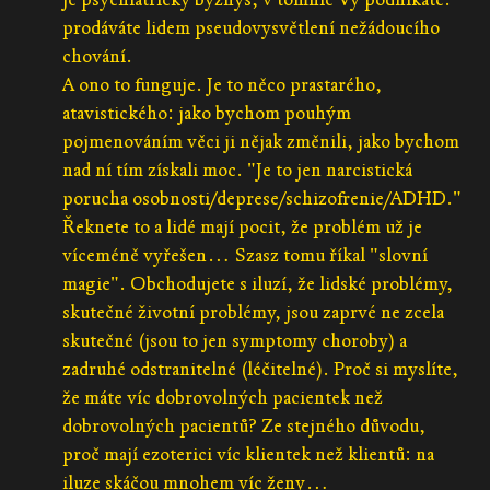
prodáváte lidem pseudovysvětlení nežádoucího
chování.
A ono to funguje. Je to něco prastarého,
atavistického: jako bychom pouhým
pojmenováním věci ji nějak změnili, jako bychom
nad ní tím získali moc. "Je to jen narcistická
porucha osobnosti/deprese/schizofrenie/ADHD."
Řeknete to a lidé mají pocit, že problém už je
víceméně vyřešen… Szasz tomu říkal "slovní
magie". Obchodujete s iluzí, že lidské problémy,
skutečné životní problémy, jsou zaprvé ne zcela
skutečné (jsou to jen symptomy choroby) a
zadruhé odstranitelné (léčitelné). Proč si myslíte,
že máte víc dobrovolných pacientek než
dobrovolných pacientů? Ze stejného důvodu,
proč mají ezoterici víc klientek než klientů: na
iluze skáčou mnohem víc ženy…