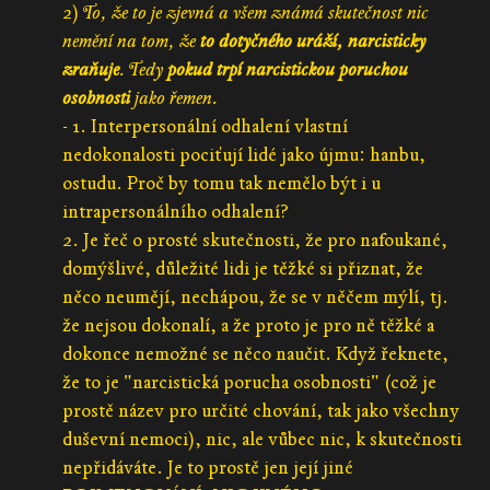
2)
To, že to je zjevná a všem známá skutečnost nic
nemění na tom, že
to dotyčného uráží, narcisticky
zraňuje
. Tedy
pokud trpí narcistickou poruchou
osobnosti
jako řemen.
- 1. Interpersonální odhalení vlastní
nedokonalosti pociťují lidé jako újmu: hanbu,
ostudu. Proč by tomu tak nemělo být i u
intrapersonálního odhalení?
2. Je řeč o prosté skutečnosti, že pro nafoukané,
domýšlivé, důležité lidi je těžké si přiznat, že
něco neumějí, nechápou, že se v něčem mýlí, tj.
že nejsou dokonalí, a že proto je pro ně těžké a
dokonce nemožné se něco naučit. Když řeknete,
že to je "narcistická porucha osobnosti" (což je
prostě název pro určité chování, tak jako všechny
duševní nemoci), nic, ale vůbec nic, k skutečnosti
nepřidáváte. Je to prostě jen její jiné