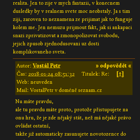
realita. Jen to zije v mych fantazii, v konecnem
dusledky by v realnem svete moc neobstaly. Ja s tim
ziji, zaroven to neznamena ze prijimat jak to funguje
kolem me. Jen nemuzu prijmout fakt, jak si ankapaci
snazi zprivatizovat a zmonopolizovat svobodu,
jejich zpusob zjednodusovani uz dosti
komplikovaneho sveta.
Autor:
Vostál Petr
» odpovědět «
Čas:
2018-01-24 08:51:32
Titulek: Re:
[↑]
Web: neuveden
Mail: VostalPetr v doméně seznam.cz
Nu máte pravdu,
ale tu pravdu máte proto, protože přistupujete na
onu hru, že je zde nějaký stát, než má nějaké právo
ovládat ostatní,
takže již automaticky zasunujete novotozence do