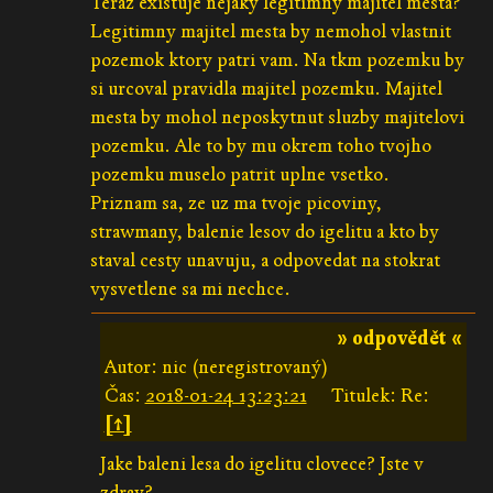
Teraz existuje nejaky legitimny majitel mesta?
Legitimny majitel mesta by nemohol vlastnit
pozemok ktory patri vam. Na tkm pozemku by
si urcoval pravidla majitel pozemku. Majitel
mesta by mohol neposkytnut sluzby majitelovi
pozemku. Ale to by mu okrem toho tvojho
pozemku muselo patrit uplne vsetko.
Priznam sa, ze uz ma tvoje picoviny,
strawmany, balenie lesov do igelitu a kto by
staval cesty unavuju, a odpovedat na stokrat
vysvetlene sa mi nechce.
» odpovědět «
Autor: nic (neregistrovaný)
Čas:
2018-01-24 13:23:21
Titulek: Re:
[↑]
Jake baleni lesa do igelitu clovece? Jste v
zdrav?