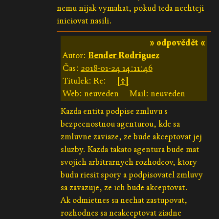
nemu nijak vymahat, pokud teda nechteji
iniciovat nasili.
» odpovědět «
Autor:
Bender Rodriguez
Čas:
2018-01-24 14:11:46
Titulek: Re:
[↑]
Web: neuveden
Mail: neuveden
Kazda entita podpise zmluvu s
bezpecnostnou agenturou, kde sa
zmluvne zaviaze, ze bude akceptovat jej
sluzby. Kazda takato agentura bude mat
svojich arbitrarnych rozhodcov, ktory
budu riesit spory a podpisovatel zmluvy
sa zavazuje, ze ich bude akceptovat.
Ak odmietnes sa nechat zastupovat,
rozhodnes sa neakceptovat ziadne