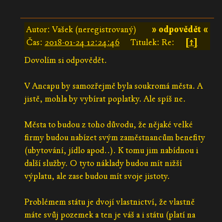
Autor: Vašek (neregistrovaný)
» odpovědět «
Čas:
2018-01-24 12:24:46
Titulek: Re:
[↑]
Dovolím si odpovědět.
V Ancapu by samozřejmě byla soukromá města. A
jistě, mohla by vybírat poplatky. Ale spíš ne.
Města to budou z toho důvodu, že nějaké velké
firmy budou nabízet svým zaměstnancům benefity
(ubytování, jídlo apod..). K tomu jim nabídnou i
další služby. O tyto náklady budou mít nižší
výplatu, ale zase budou mít svoje jistoty.
Problémem státu je dvojí vlastnictví, že vlastně
máte svůj pozemek a ten je váš a i státu (platí na