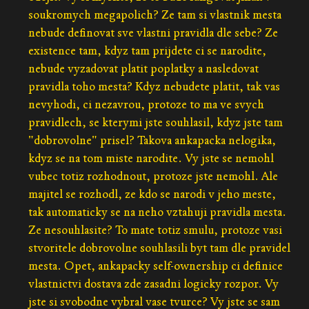
soukromych megapolich? Ze tam si vlastnik mesta
nebude definovat sve vlastni pravidla dle sebe? Ze
existence tam, kdyz tam prijdete ci se narodite,
nebude vyzadovat platit poplatky a nasledovat
pravidla toho mesta? Kdyz nebudete platit, tak vas
nevyhodi, ci nezavrou, protoze to ma ve svych
pravidlech, se kterymi jste souhlasil, kdyz jste tam
"dobrovolne" prisel? Takova ankapacka nelogika,
kdyz se na tom miste narodite. Vy jste se nemohl
vubec totiz rozhodnout, protoze jste nemohl. Ale
majitel se rozhodl, ze kdo se narodi v jeho meste,
tak automaticky se na neho vztahuji pravidla mesta.
Ze nesouhlasite? To mate totiz smulu, protoze vasi
stvoritele dobrovolne souhlasili byt tam dle pravidel
mesta. Opet, ankapacky self-ownership ci definice
vlastnictvi dostava zde zasadni logicky rozpor. Vy
jste si svobodne vybral vase tvurce? Vy jste se sam