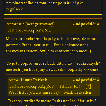
nevolnotržního na tom, chtít po státu nějaké
regulace?
Autor: nic (neregistrovaný)
» odpovědět «
Čas:
2018-01-24 02:11:04
Mozna pro nektere ankapaky to bude nove, ale mesto,
potazmo Praha, neni stat... Praha dokonce neni
spravovana statem, byt je to centrem jeho moci :)
Co je tu popisovano, se bude dit i v tzv. "soukromych"
mestech. Jen bude jiny newspeak -- poplatky <-> dane.
Autor:
Lumír Pařízek
» odpovědět «
Čas:
2018-01-24 02:43:08
Titulek: Re:
[↑]
Web:
https://www.mises.cz/
Mail: neuveden
Takže vy tvrdíte že město Praha není součástí státu?