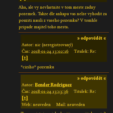
Aha, ale vy nevlastnite v tom meste zadny
pozemek. Takze dle ankapu vas nelze vyhodit za
pouziti nasili z vaseho pozemku? V tomhle
pripade majitel toho mesta.
» odpovědět «
Autor: nic (neregistrovaný)
Čas:
2018-01-24 13:02:16
Titulek: Re:
[↑]
*ciziho* pozemku
» odpovědět «
Autor:
Bender Rodriguez
Čas:
2018-01-24 13:13:36
Titulek: Re:
[↑]
Web: neuveden
Mail: neuveden