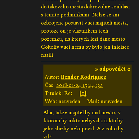
do takoveho mesta dobrovolne souhlasi
s temito podminkami. Nelze se ani
ozbrojene postavit vuci majiteli mesta,
protoze on je vlastnikem tech
pozemku, na kterych lezi dane mesto.
Cokoliv vuci nemu by bylo jen iniciace
nasili.
» odpovědět «
Autor:
Bender Rodriguez
Čas:
2018-01-24 15:44:32
Titulek: Re:
[↑]
Web: neuveden
Mail: neuveden
Aha, takze majitel by mal mesto, v
ktorom by nikto nebyval a nikto by
jeho sluzby nekupoval. A z coho by
zil?