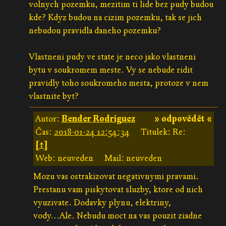
volnych pozemku, mezitim ti lide bez pudy budou
kde? Kdyz budou na cizim pozemku, tak se jich
nebudou pravidla daneho pozemku?
Vlastneni pudy ve state je neco jako vlastneni
bytu v soukromem meste. Vy se nebude ridit
pravidly toho soukromeho mesta, protoze v nem
vlastnite byt?
Autor:
Bender Rodriguez
» odpovědět «
Čas:
2018-01-24 12:54:34
Titulek: Re:
[↑]
Web: neuveden
Mail: neuveden
Mozu vas ostrakizovat negativnymi pravami.
Prestanu vam piskytovat sluzby, ktore od nich
vyuzivate. Dodavky plynu, elektriny,
vody...Ale. Nebudu moct na vas pouzit ziadne