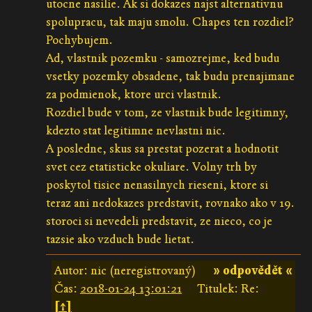
utocne nasilie. Ak si dokazes najst alternativnu
spolupracu, tak maju smolu. Chapes ten rozdiel?
Pochybujem.
Ad, vlastnik pozemku - samozrejme, ked budu
vsetky pozemky obsadene, tak budu prenajimane
za podmienok, ktore urci vlastnik.
Rozdiel bude v tom, ze vlastnik bude legitimny,
kdezto stat legitimne nevlastni nic.
A posledne, skus sa prestat pozerat a hodnotit
svet cez etatisticke okuliare. Volny trh by
poskytol tisice nenasilnych rieseni, ktore si
teraz ani nedokazes predstavit, rovnako ako v 19.
storoci si nevedeli predstavit, ze nieco, co je
tazsie ako vzduch bude lietat.
Autor: nic (neregistrovaný)
» odpovědět «
Čas:
2018-01-24 13:01:21
Titulek: Re:
[↑]