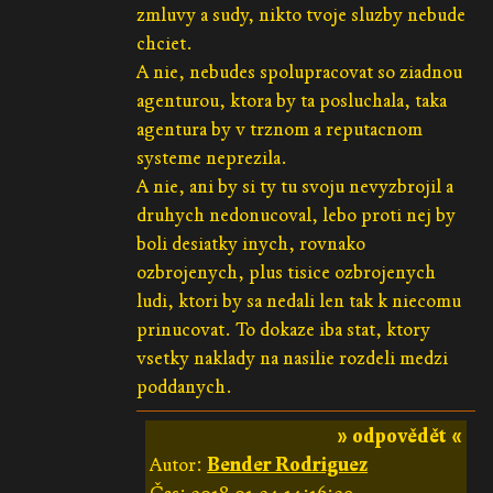
zmluvy a sudy, nikto tvoje sluzby nebude
chciet.
A nie, nebudes spolupracovat so ziadnou
agenturou, ktora by ta posluchala, taka
agentura by v trznom a reputacnom
systeme neprezila.
A nie, ani by si ty tu svoju nevyzbrojil a
druhych nedonucoval, lebo proti nej by
boli desiatky inych, rovnako
ozbrojenych, plus tisice ozbrojenych
ludi, ktori by sa nedali len tak k niecomu
prinucovat. To dokaze iba stat, ktory
vsetky naklady na nasilie rozdeli medzi
poddanych.
» odpovědět «
Autor:
Bender Rodriguez