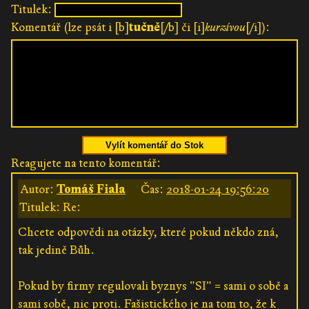
Titulek:
Komentář (lze psát i [b]
tučně
[/b] či [i]
kurzívou
[/i]):
Vylít komentář do Stok
Reagujete na tento komentář:
Autor:
Tomáš Fiala
Čas:
2018-01-24 19:56:20
Titulek: Re:
Chcete odpovědi na otázky, které pokud někdo zná,
tak jedině Bůh.
Pokud by firmy regulovali byznys "SI" = sami o sobě a
sami sobě, nic proti. Fašistického je na tom to, že k