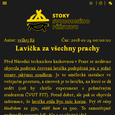
Autor:
velkej Ká
Čas: 2018-01-24 00:00:02
Lavička za všechny prachy
Před Národní technickou knihovnou v Praze se nedávno
objevila podivná červená lavička podepřená jen z jedné
strany jakýmsi soudkem
. Je to umělecká instalace ve
veřejném prostoru, a zároveň je to lavička, na které se dá
sedět (což by chtělo experiment s průměrným
studentem ČVUT FIT). Potud dobré, ale pak se objevila
informace, že
lavička stála 850 tisíc korun
. Prý
tři rány
kladívkem
za 350,
věděl kam
za 500. To samozřejmě
nadzvedlo spoustu lidí. Ale o co vlastně jde?