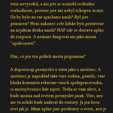
totiz nevyrobil, a ani jste se nemohl svobodne
rozhodnout, protoze jste ani nebyl schopen ucinit.
Uz by bylo na vas spachano nasili? Byl jste
prinucen? Neni nakonec cele lidske byti postavene
na nejakem druhu nasili? NAP zde se dostava uplne
do rozporu. A nemuze fungovat ani jako axiom
"spolecnosti".
Hm, co jen ten pribeh mesta pripomina?
A doporucuji premyslet o statu jako o instituci. A
instituce je napriklad take vase rodina, pratele, vase
blizka komunita rekneme vasich spolupracovniku,
ci mesto/vesnice kde zijete. Treba se vam ulevi, a
bude mozna nad svetem premyslet jinak. Vite, nez
me tu nekdo bude nadavat do etatisty. Ja jen beru
svet jak je. Mam uplne jine predstavy o svete, nez je