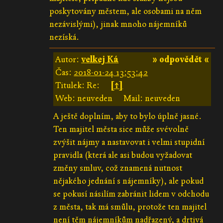
poskytovány městem, ale osobami na něm
nezávislými), jinak mnoho nájemníků
nezíská.
Autor:
velkej Ká
» odpovědět «
Čas:
2018-01-24 13:53:42
Titulek: Re:
[↑]
Web: neuveden
Mail: neuveden
A ještě doplním, aby to bylo úplně jasné.
Ten majitel města sice může svévolně
zvýšit nájmy a nastavovat i velmi stupidní
pravidla (která ale asi budou vyžadovat
změny smluv, což znamená nutnost
nějakého jednání s nájemníky), ale pokud
se pokusí násilím zabránit lidem v odchodu
z města, tak má smůlu, protože ten majitel
není těm nájemníkům nadřazený, a drtivá