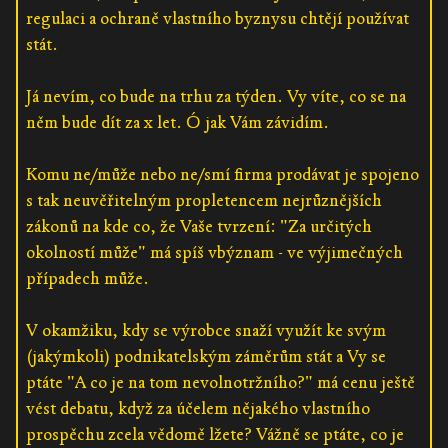
regulaci a ochraně vlastního byznysu chtějí používat
stát.
Já nevím, co bude na trhu za týden. Vy víte, co se na
něm bude dít za x let. Ó jak Vám závidím.
Komu ne/může nebo ne/smí firma prodávat je spojeno
s tak neuvěřitelným propletencem nejrůznějších
zákonů na kde co, že Vaše tvrzení: "Za určitých
okolností může" má spíš vbýznam - ve výjimečných
případech může.
V okamžiku, kdy se výrobce snaží využít ke svým
(jakýmkoli) podnikatelským záměrům stát a Vy se
ptáte "A co je na tom nevolnotržního?" má cenu ještě
vést debatu, když za účelem nějakého vlastního
prospěchu zcela vědomě lžete? Vážně se ptáte, co je