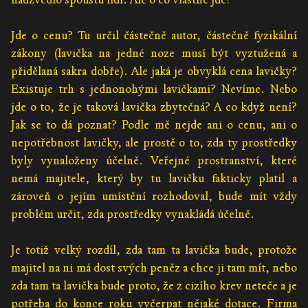
Jde o cenu? Tu určil částečně autor, částečně fyzikální
zákony (lavička na jedné noze musí být vyztužená a
přidělaná sakra dobře). Ale jaká je obvyklá cena lavičky?
Existuje trh s jednonohými lavičkami? Nevíme. Nebo
jde o to, že je taková lavička zbytečná? A co když není?
Jak se to dá poznat? Podle mě nejde ani o cenu, ani o
nepotřebnost lavičky, ale prostě o to, zda ty prostředky
byly vynaloženy účelně. Veřejné prostranství, které
nemá majitele, který by tu lavičku fakticky platil a
zároveň o jejím umístění rozhodoval, bude mít vždy
problém určit, zda prostředky vynakládá účelně.
Je totiž velký rozdíl, zda tam ta lavička bude, protože
majitel na ni má dost svých peněz a chce ji tam mít, nebo
zda tam ta lavička bude proto, že z cizího krev neteče a je
potřeba do konce roku vyčerpat nějaké dotace. Firma