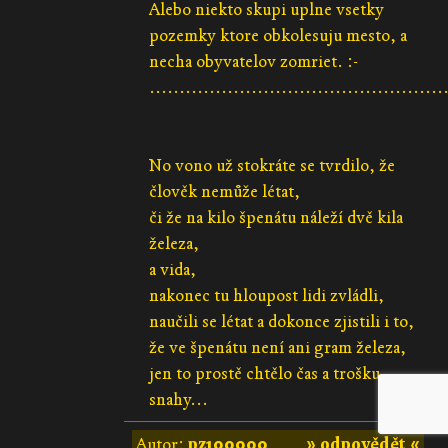
Alebo niekto skupi uplne vsetky
pozemky ktore obkolesuju mesto, a
necha obyvatelov zomriet. :-
.................................................
No vono už stokráte se tvrdilo, že
člověk nemůže létat,
či že na kilo špenátu náleží dvě kila
železa,
a vida,
nakonec tu hloupost lidi zvládli,
naučili se létat a dokonce zjistili i to,
že ve špenátu není ani gram železa,
jen to prostě chtělo čas a trošku
snahy...
Autor:
pz100000
» odpovědět «