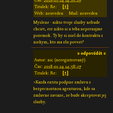
Čas:
2018-01-24 14:16:29
Titulek: Re:
[↑]
Web: neuveden
Mail: neuveden
Myslene - nikto tvoje sluzby nebude
chciet, err nikto si u teba neprenajme
pozemok. Ty by si isiel do kontraktu s
niekym, kto ma zlu povest?
» odpovědět «
Autor: nic (neregistrovaný)
Čas:
2018-01-24 14:58:27
Titulek: Re:
[↑]
>Kazda entita podpise zmluvu s
bezpecnostnou agenturou, kde sa
zmluvne zaviaze, ze bude akceptovat jej
sluzby.