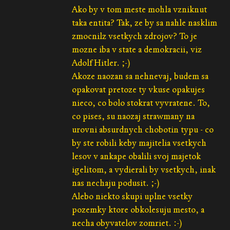
Ako by v tom meste mohla vzniknut
taka entita? Tak, ze by sa nahle nasklim
zmocnilz vsetkych zdrojov? To je
mozne iba v state a demokracii, viz
Adolf Hitler. ;-)
Akoze naozan sa nehnevaj, budem sa
opakovat pretoze ty vkuse opakujes
nieco, co bolo stokrat vyvratene. To,
co pises, su naozaj strawmany na
urovni absurdnych chobotin typu - co
by ste robili keby majitelia vsetkych
lesov v ankape obalili svoj majetok
igelitom, a vydierali by vsetkych, inak
nas nechaju podusit. ;-)
Alebo niekto skupi uplne vsetky
pozemky ktore obkolesuju mesto, a
necha obyvatelov zomriet. :-)