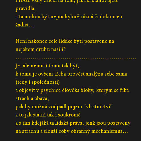
Prostě vždy záleží na tom, jaká si stanovujete
pravidla,
a ta mohou být nepochybně různá či dokonce i
žádná...
Neni nakonec cele lidske byti postavene na
nejakem druhu nasili?
................................................................
Je, ale nemusí tomu tak být,
k tomu je ovšem třeba provést analýzu sebe sama
(tedy i společnosti)
a objevit v psychice člověka bloky, kterým se říká
strach a obava,
pak by možná vodpadl pojem "vlastnictví"
a to jak státní tak i soukromé
a s tím kdejáká ta lidská práva, jenž jsou postaveny
na strachu a slouží coby obranný mechanismus...