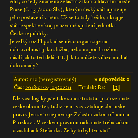
Aha, co tedy znamená zvláštní zákon o hlavním městě
Praze (č. 131/2000 Sb.), kterým český stát upravuje
jeho postavení v něm. Už se to tady řešilo, i kraj je
stát respektive kraj je územně správní jednotka
České republiky.
Je velký rozdíl pokud se něco organizuje na
dobrovolnosti jako služba, nebo na pod hrozbou
násilí jak to teď dělá stát. Jak to můžete vůbec míchat
dohromady?
Autor: nic (neregistrovaný)
» odpovědět «
Čas:
2018-01-24 04:02:11
Titulek: Re:
[↑]
Dle vasi logiky jste take soucasti statu, protoze mate
ceske obcanstvi, tudiz se na vas vztahuje obcanske
pravo. Jen se to nejmenuje Zvlastni zakon o Lumiru
Parizkovi. V ceskem pravnim radu mate treba zakon
o zasluhach Stefanika. Ze by to byl ten stat?