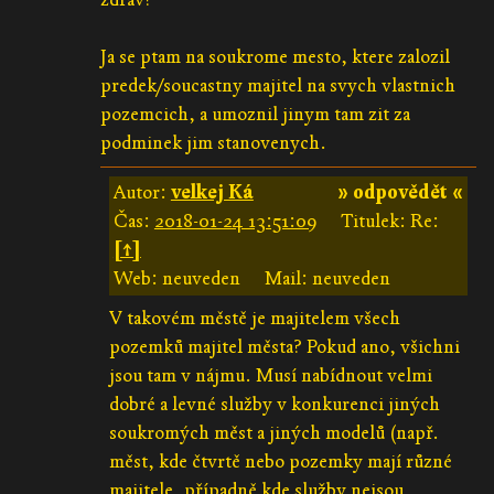
Ja se ptam na soukrome mesto, ktere zalozil
predek/soucastny majitel na svych vlastnich
pozemcich, a umoznil jinym tam zit za
podminek jim stanovenych.
Autor:
velkej Ká
» odpovědět «
Čas:
2018-01-24 13:51:09
Titulek: Re:
[↑]
Web: neuveden
Mail: neuveden
V takovém městě je majitelem všech
pozemků majitel města? Pokud ano, všichni
jsou tam v nájmu. Musí nabídnout velmi
dobré a levné služby v konkurenci jiných
soukromých měst a jiných modelů (např.
měst, kde čtvrtě nebo pozemky mají různé
majitele, případně kde služby nejsou