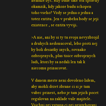
nemuze byt. Kdy bude take ten spravny
okamzik, kdy jakoze budu schopen
toho vseho? Vzdy se jedna o jednu a
totez entitu. Jen v prubehu body se jeji
existence , se entita vyviji.
>A nie, ani by si ty tu svoju nevyzbrojil
a druhych nedonucoval, lebo proti nej
by boli desiatky inych, rovnako
ozbrojenych, plus tisice ozbrojenych
ludi, ktori by sa nedali len tak k
niecomu prinucovat.
V danem meste neni dovoleno lidem,
aby mohli drzet zbrane ci si je tam
vubec prinest, nebo je tam jejich pocet
regulovan na zaklade vule majitele.
Vsichni pri vstupu ci pri pristehovani