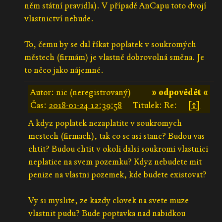
něm státní pravidla). V případě AnCapu toto dvojí
vlastnictví nebude.
To, čemu by se dal říkat poplatek v soukromých
městech (firmám) je vlastně dobrovolná směna. Je
to něco jako nájemné.
Autor: nic (neregistrovaný)
» odpovědět «
Čas:
2018-01-24 12:39:58
Titulek: Re:
[↑]
A kdyz poplatek nezaplatite v soukromych
mestech (firmach), tak co se asi stane? Budou vas
chtit? Budou chtit v okoli dalsi soukromi vlastnici
neplatice na svem pozemku? Kdyz nebudete mit
penize na vlastni pozemek, kde budete existovat?
Vy si myslite, ze kazdy clovek na svete muze
vlastnit pudu? Bude poptavka nad nabidkou