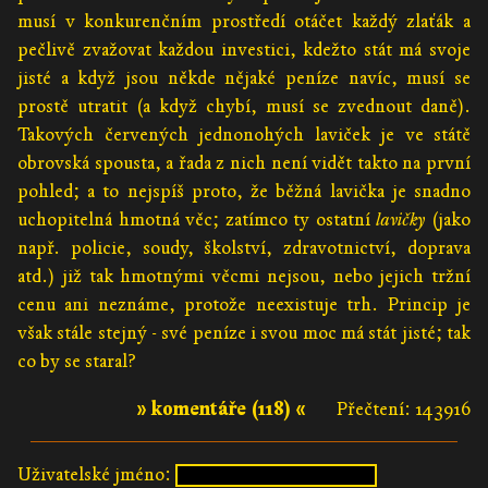
musí v konkurenčním prostředí otáčet každý zlaťák a
pečlivě zvažovat každou investici, kdežto stát má svoje
jisté a když jsou někde nějaké peníze navíc, musí se
prostě utratit (a když chybí, musí se zvednout daně).
Takových červených jednonohých laviček je ve státě
obrovská spousta, a řada z nich není vidět takto na první
pohled; a to nejspíš proto, že běžná lavička je snadno
uchopitelná hmotná věc; zatímco ty ostatní
lavičky
(jako
např. policie, soudy, školství, zdravotnictví, doprava
atd.) již tak hmotnými věcmi nejsou, nebo jejich tržní
cenu ani neznáme, protože neexistuje trh. Princip je
však stále stejný - své peníze i svou moc má stát jisté; tak
co by se staral?
» komentáře (118) «
Přečtení: 143916
Uživatelské jméno: