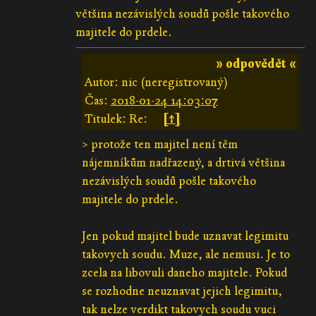
většina nezávislých soudů pošle takového
majitele do prdele.
» odpovědět «
Autor: nic (neregistrovaný)
Čas:
2018-01-24 14:03:07
Titulek: Re:
[↑]
> protože ten majitel není těm
nájemníkům nadřazený, a drtivá většina
nezávislých soudů pošle takového
majitele do prdele.
Jen pokud majitel bude uznavat legimitu
takovych soudu. Muze, ale nemusi. Je to
zcela na libovuli daneho majitele. Pokud
se rozhodne neuznavat jejich legimitu,
tak nelze verdikt takovych soudu vuci