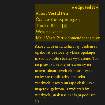
» odpovědět «
Autor:
Vostál Petr
Čas:
2018-01-24 16:03:44
Titulek: Re:
[↑]
Web: neuveden
Mail: VostalPetr v doméně seznam.cz
Akoze naozan sa nehnevaj, budem sa
opakovat pretoze ty vkuse opakujes
nieco, co bolo stokrat vyvratene. To,
co pises, su naozaj strawmany na
urovni absurdnych chobotin typu -
co by ste robili keby majitelia
vsetkych lesov v ankape obalili svoj
majetok igelitom, a vydierali by
vsetkych, inak nas nechaju podusit.
;-)