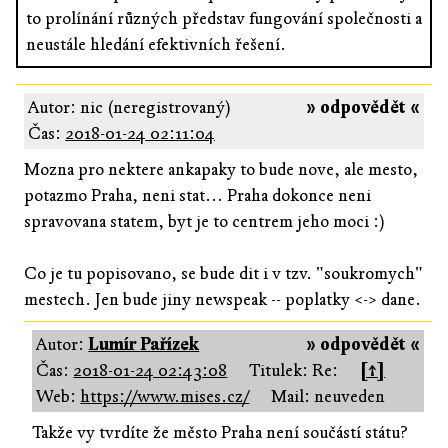
to prolínání různých představ fungování společnosti a
neustále hledání efektivních řešení.
Autor: nic (neregistrovaný)
» odpovědět «
Čas:
2018-01-24 02:11:04
Mozna pro nektere ankapaky to bude nove, ale mesto,
potazmo Praha, neni stat... Praha dokonce neni
spravovana statem, byt je to centrem jeho moci :)
Co je tu popisovano, se bude dit i v tzv. "soukromych"
mestech. Jen bude jiny newspeak -- poplatky <-> dane.
Autor:
Lumír Pařízek
» odpovědět «
Čas:
2018-01-24 02:43:08
Titulek: Re:
[↑]
Web:
https://www.mises.cz/
Mail: neuveden
Takže vy tvrdíte že město Praha není součástí státu?