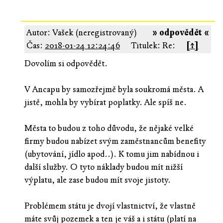
Autor: Vašek (neregistrovaný)
» odpovědět «
Čas:
2018-01-24 12:24:46
Titulek: Re:
[↑]
Dovolím si odpovědět.
V Ancapu by samozřejmě byla soukromá města. A
jistě, mohla by vybírat poplatky. Ale spíš ne.
Města to budou z toho důvodu, že nějaké velké
firmy budou nabízet svým zaměstnancům benefity
(ubytování, jídlo apod..). K tomu jim nabídnou i
další služby. O tyto náklady budou mít nižší
výplatu, ale zase budou mít svoje jistoty.
Problémem státu je dvojí vlastnictví, že vlastně
máte svůj pozemek a ten je váš a i státu (platí na