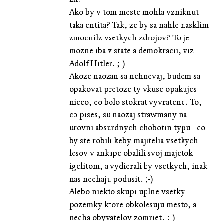
Ako by v tom meste mohla vzniknut
taka entita? Tak, ze by sa nahle nasklim
zmocnilz vsetkych zdrojov? To je
mozne iba v state a demokracii, viz
Adolf Hitler. ;-)
Akoze naozan sa nehnevaj, budem sa
opakovat pretoze ty vkuse opakujes
nieco, co bolo stokrat vyvratene. To,
co pises, su naozaj strawmany na
urovni absurdnych chobotin typu - co
by ste robili keby majitelia vsetkych
lesov v ankape obalili svoj majetok
igelitom, a vydierali by vsetkych, inak
nas nechaju podusit. ;-)
Alebo niekto skupi uplne vsetky
pozemky ktore obkolesuju mesto, a
necha obyvatelov zomriet. :-)