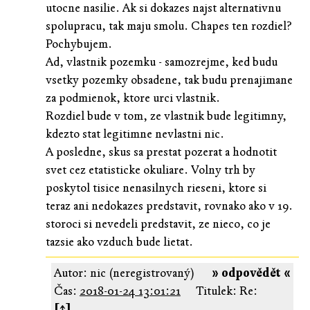
utocne nasilie. Ak si dokazes najst alternativnu
spolupracu, tak maju smolu. Chapes ten rozdiel?
Pochybujem.
Ad, vlastnik pozemku - samozrejme, ked budu
vsetky pozemky obsadene, tak budu prenajimane
za podmienok, ktore urci vlastnik.
Rozdiel bude v tom, ze vlastnik bude legitimny,
kdezto stat legitimne nevlastni nic.
A posledne, skus sa prestat pozerat a hodnotit
svet cez etatisticke okuliare. Volny trh by
poskytol tisice nenasilnych rieseni, ktore si
teraz ani nedokazes predstavit, rovnako ako v 19.
storoci si nevedeli predstavit, ze nieco, co je
tazsie ako vzduch bude lietat.
Autor: nic (neregistrovaný)
» odpovědět «
Čas:
2018-01-24 13:01:21
Titulek: Re:
[↑]