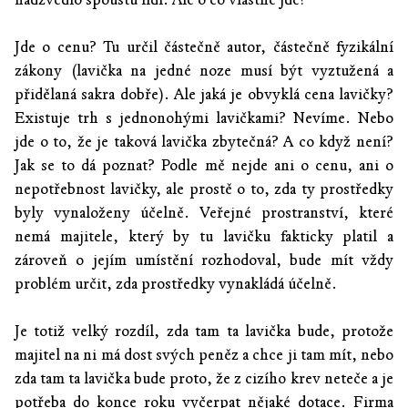
Jde o cenu? Tu určil částečně autor, částečně fyzikální
zákony (lavička na jedné noze musí být vyztužená a
přidělaná sakra dobře). Ale jaká je obvyklá cena lavičky?
Existuje trh s jednonohými lavičkami? Nevíme. Nebo
jde o to, že je taková lavička zbytečná? A co když není?
Jak se to dá poznat? Podle mě nejde ani o cenu, ani o
nepotřebnost lavičky, ale prostě o to, zda ty prostředky
byly vynaloženy účelně. Veřejné prostranství, které
nemá majitele, který by tu lavičku fakticky platil a
zároveň o jejím umístění rozhodoval, bude mít vždy
problém určit, zda prostředky vynakládá účelně.
Je totiž velký rozdíl, zda tam ta lavička bude, protože
majitel na ni má dost svých peněz a chce ji tam mít, nebo
zda tam ta lavička bude proto, že z cizího krev neteče a je
potřeba do konce roku vyčerpat nějaké dotace. Firma