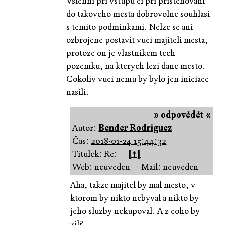
Vsichni pri vstupu ci pri pristehovani
do takoveho mesta dobrovolne souhlasi
s temito podminkami. Nelze se ani
ozbrojene postavit vuci majiteli mesta,
protoze on je vlastnikem tech
pozemku, na kterych lezi dane mesto.
Cokoliv vuci nemu by bylo jen iniciace
nasili.
» odpovědět «
Autor:
Bender Rodriguez
Čas:
2018-01-24 15:44:32
Titulek: Re:
[↑]
Web: neuveden
Mail: neuveden
Aha, takze majitel by mal mesto, v
ktorom by nikto nebyval a nikto by
jeho sluzby nekupoval. A z coho by
zil?