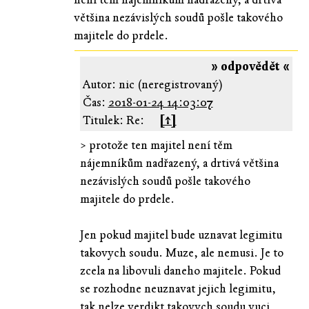
většina nezávislých soudů pošle takového
majitele do prdele.
» odpovědět «
Autor: nic (neregistrovaný)
Čas:
2018-01-24 14:03:07
Titulek: Re:
[↑]
> protože ten majitel není těm
nájemníkům nadřazený, a drtivá většina
nezávislých soudů pošle takového
majitele do prdele.
Jen pokud majitel bude uznavat legimitu
takovych soudu. Muze, ale nemusi. Je to
zcela na libovuli daneho majitele. Pokud
se rozhodne neuznavat jejich legimitu,
tak nelze verdikt takovych soudu vuci