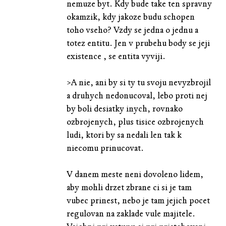
nemuze byt. Kdy bude take ten spravny
okamzik, kdy jakoze budu schopen
toho vseho? Vzdy se jedna o jednu a
totez entitu. Jen v prubehu body se jeji
existence , se entita vyviji.
>A nie, ani by si ty tu svoju nevyzbrojil
a druhych nedonucoval, lebo proti nej
by boli desiatky inych, rovnako
ozbrojenych, plus tisice ozbrojenych
ludi, ktori by sa nedali len tak k
niecomu prinucovat.
V danem meste neni dovoleno lidem,
aby mohli drzet zbrane ci si je tam
vubec prinest, nebo je tam jejich pocet
regulovan na zaklade vule majitele.