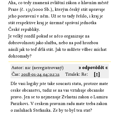
Aha, co tedy znamená zvláštní zákon o hlavním městě
Praze (č. 131/2000 Sb.), kterým český stát upravuje
jeho postavení v něm. Už se to tady řešilo, i kraj je
stát respektive kraj je územně správní jednotka
České republiky.
Je velký rozdíl pokud se něco organizuje na
dobrovolnosti jako služba, nebo na pod hrozbou
násilí jak to teď dělá stát. Jak to můžete vůbec míchat
dohromady?
Autor: nic (neregistrovaný)
» odpovědět «
Čas:
2018-01-24 04:02:11
Titulek: Re:
[↑]
Dle vasi logiky jste take soucasti statu, protoze mate
ceske obcanstvi, tudiz se na vas vztahuje obcanske
pravo. Jen se to nejmenuje Zvlastni zakon o Lumiru
Parizkovi. V ceskem pravnim radu mate treba zakon
o zasluhach Stefanika. Ze by to byl ten stat?