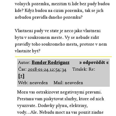
volnych pozemku, mezitim ti lide bez pudy budou
kde? Kdyz budou na cizim pozemku, tak se jich
nebudou pravidla daneho pozemku?
Vlastneni pudy ve state je neco jako vlastneni
bytu v soukromem meste. Vy se nebude ridit
pravidly toho soukromeho mesta, protoze v nem
vlastnite byt?
Autor:
Bender Rodriguez
» odpovědět «
Čas:
2018-01-24 12:54:34
Titulek: Re:
[↑]
Web: neuveden
Mail: neuveden
Mozu vas ostrakizovat negativnymi pravami.
Prestanu vam piskytovat sluzby, ktore od nich
vyuzivate. Dodavky plynu, elektriny,
vody...Ale. Nebudu moct na vas pouzit ziadne