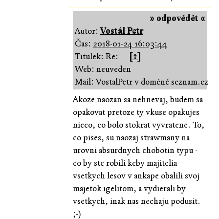
» odpovědět «
Autor:
Vostál Petr
Čas:
2018-01-24 16:03:44
Titulek: Re:
[↑]
Web: neuveden
Mail: VostalPetr v doméně seznam.cz
Akoze naozan sa nehnevaj, budem sa
opakovat pretoze ty vkuse opakujes
nieco, co bolo stokrat vyvratene. To,
co pises, su naozaj strawmany na
urovni absurdnych chobotin typu -
co by ste robili keby majitelia
vsetkych lesov v ankape obalili svoj
majetok igelitom, a vydierali by
vsetkych, inak nas nechaju podusit.
;-)