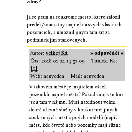
zdrav?
Ja se ptam na soukrome mesto, ktere zalozil
predek/soucastny majitel na svych vlastnich
pozemcich, a umoznil jinym tam zit za
podminek jim stanovenych.
Autor:
velkej Ká
» odpovědět «
Čas:
2018-01-24 13:51:09
Titulek: Re:
[↑]
Web: neuveden
Mail: neuveden
V takovém městě je majitelem všech
pozemků majitel města? Pokud ano, všichni
jsou tam v nájmu. Musí nabídnout velmi
dobré a levné služby v konkurenci jiných
soukromých měst a jiných modelů (např.
měst, kde čtvrtě nebo pozemky mají různé