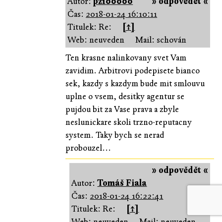
Autor:
pz100000
» odpovědět «
Čas:
2018-01-24 16:10:11
Titulek: Re:
[↑]
Web: neuveden
Mail: schován
Ten krasne nalinkovany svet Vam
zavidim. Arbitrovi podepisete bianco
sek, kazdy s kazdym bude mit smlouvu
uplne o vsem, desitky agentur se
pujdou bit za Vase prava a zbyle
neslunickare skoli trzno-reputacny
system. Taky bych se nerad
probouzel...
» odpovědět «
Autor:
Tomáš Fiala
Čas:
2018-01-24 16:22:41
Titulek: Re:
[↑]
Web: neuveden
Mail: neuveden