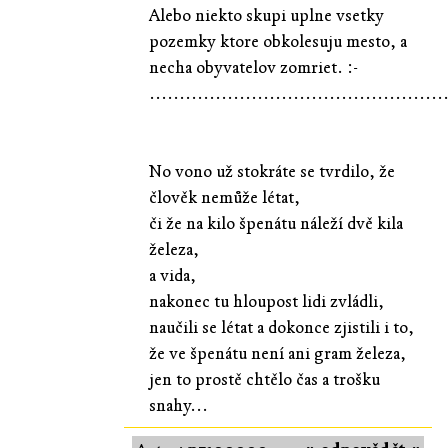
Alebo niekto skupi uplne vsetky
pozemky ktore obkolesuju mesto, a
necha obyvatelov zomriet. :-
.................................................
No vono už stokráte se tvrdilo, že
člověk nemůže létat,
či že na kilo špenátu náleží dvě kila
železa,
a vida,
nakonec tu hloupost lidi zvládli,
naučili se létat a dokonce zjistili i to,
že ve špenátu není ani gram železa,
jen to prostě chtělo čas a trošku
snahy...