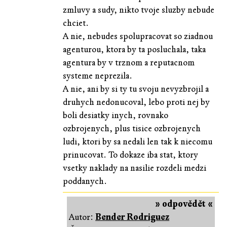
zmluvy a sudy, nikto tvoje sluzby nebude
chciet.
A nie, nebudes spolupracovat so ziadnou
agenturou, ktora by ta posluchala, taka
agentura by v trznom a reputacnom
systeme neprezila.
A nie, ani by si ty tu svoju nevyzbrojil a
druhych nedonucoval, lebo proti nej by
boli desiatky inych, rovnako
ozbrojenych, plus tisice ozbrojenych
ludi, ktori by sa nedali len tak k niecomu
prinucovat. To dokaze iba stat, ktory
vsetky naklady na nasilie rozdeli medzi
poddanych.
» odpovědět «
Autor:
Bender Rodriguez