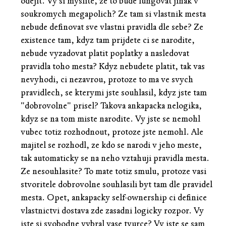
odejit. Vy si myslite, ze to bude fungovat jinak v
soukromych megapolich? Ze tam si vlastnik mesta
nebude definovat sve vlastni pravidla dle sebe? Ze
existence tam, kdyz tam prijdete ci se narodite,
nebude vyzadovat platit poplatky a nasledovat
pravidla toho mesta? Kdyz nebudete platit, tak vas
nevyhodi, ci nezavrou, protoze to ma ve svych
pravidlech, se kterymi jste souhlasil, kdyz jste tam
"dobrovolne" prisel? Takova ankapacka nelogika,
kdyz se na tom miste narodite. Vy jste se nemohl
vubec totiz rozhodnout, protoze jste nemohl. Ale
majitel se rozhodl, ze kdo se narodi v jeho meste,
tak automaticky se na neho vztahuji pravidla mesta.
Ze nesouhlasite? To mate totiz smulu, protoze vasi
stvoritele dobrovolne souhlasili byt tam dle pravidel
mesta. Opet, ankapacky self-ownership ci definice
vlastnictvi dostava zde zasadni logicky rozpor. Vy
jste si svobodne vybral vase tvurce? Vy jste se sam