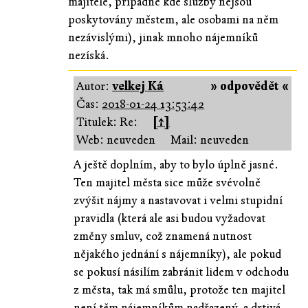
majitele, případně kde služby nejsou
poskytovány městem, ale osobami na něm
nezávislými), jinak mnoho nájemníků
nezíská.
Autor:
velkej Ká
» odpovědět «
Čas:
2018-01-24 13:53:42
Titulek: Re:
[↑]
Web: neuveden
Mail: neuveden
A ještě doplním, aby to bylo úplně jasné.
Ten majitel města sice může svévolně
zvýšit nájmy a nastavovat i velmi stupidní
pravidla (která ale asi budou vyžadovat
změny smluv, což znamená nutnost
nějakého jednání s nájemníky), ale pokud
se pokusí násilím zabránit lidem v odchodu
z města, tak má smůlu, protože ten majitel
není těm nájemníkům nadřazený, a drtivá