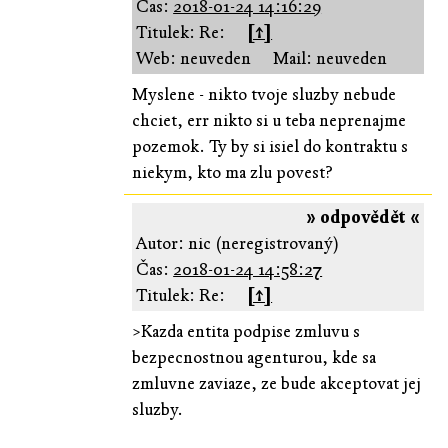
Čas:
2018-01-24 14:16:29
Titulek: Re:
[↑]
Web: neuveden
Mail: neuveden
Myslene - nikto tvoje sluzby nebude
chciet, err nikto si u teba neprenajme
pozemok. Ty by si isiel do kontraktu s
niekym, kto ma zlu povest?
» odpovědět «
Autor: nic (neregistrovaný)
Čas:
2018-01-24 14:58:27
Titulek: Re:
[↑]
>Kazda entita podpise zmluvu s
bezpecnostnou agenturou, kde sa
zmluvne zaviaze, ze bude akceptovat jej
sluzby.