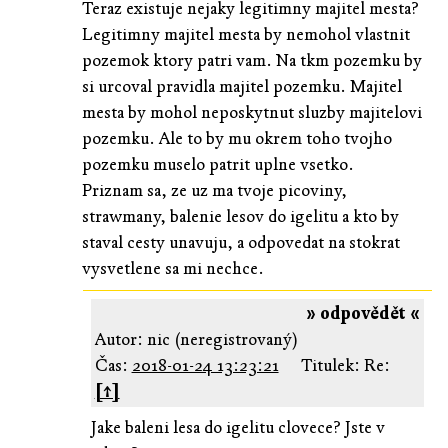
Teraz existuje nejaky legitimny majitel mesta?
Legitimny majitel mesta by nemohol vlastnit
pozemok ktory patri vam. Na tkm pozemku by
si urcoval pravidla majitel pozemku. Majitel
mesta by mohol neposkytnut sluzby majitelovi
pozemku. Ale to by mu okrem toho tvojho
pozemku muselo patrit uplne vsetko.
Priznam sa, ze uz ma tvoje picoviny,
strawmany, balenie lesov do igelitu a kto by
staval cesty unavuju, a odpovedat na stokrat
vysvetlene sa mi nechce.
» odpovědět «
Autor: nic (neregistrovaný)
Čas:
2018-01-24 13:23:21
Titulek: Re:
[↑]
Jake baleni lesa do igelitu clovece? Jste v