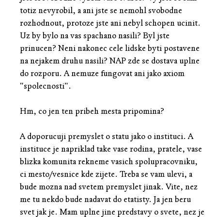
totiz nevyrobil, a ani jste se nemohl svobodne
rozhodnout, protoze jste ani nebyl schopen ucinit.
Uz by bylo na vas spachano nasili? Byl jste
prinucen? Neni nakonec cele lidske byti postavene
na nejakem druhu nasili? NAP zde se dostava uplne
do rozporu. A nemuze fungovat ani jako axiom
"spolecnosti".
Hm, co jen ten pribeh mesta pripomina?
A doporucuji premyslet o statu jako o instituci. A
instituce je napriklad take vase rodina, pratele, vase
blizka komunita rekneme vasich spolupracovniku,
ci mesto/vesnice kde zijete. Treba se vam ulevi, a
bude mozna nad svetem premyslet jinak. Vite, nez
me tu nekdo bude nadavat do etatisty. Ja jen beru
svet jak je. Mam uplne jine predstavy o svete, nez je