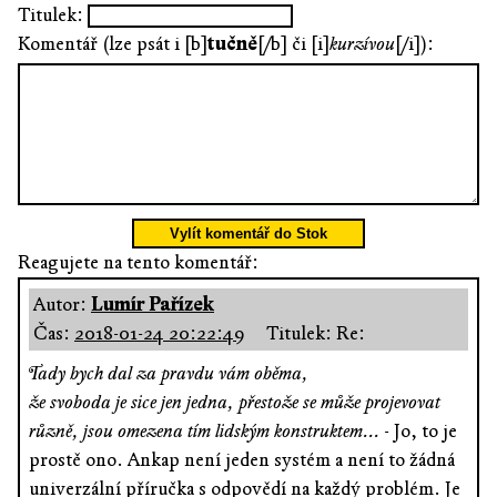
Titulek:
Komentář (lze psát i [b]
tučně
[/b] či [i]
kurzívou
[/i]):
Vylít komentář do Stok
Reagujete na tento komentář:
Autor:
Lumír Pařízek
Čas:
2018-01-24 20:22:49
Titulek: Re:
Tady bych dal za pravdu vám oběma,
že svoboda je sice jen jedna, přestože se může projevovat
různě, jsou omezena tím lidským konstruktem...
- Jo, to je
prostě ono. Ankap není jeden systém a není to žádná
univerzální příručka s odpovědí na každý problém. Je