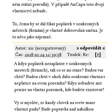
něm státní pravidla). V případě AnCapu toto dvojí
vlastnictví nebude.
To, čemu by se dal říkat poplatek v soukromých
městech (firmám) je vlastně dobrovolná směna. Je
to něco jako nájemné.
Autor: nic (neregistrovaný)
» odpovědět «
Čas:
2018-01-24 12:39:58
Titulek: Re:
[↑]
A kdyz poplatek nezaplatite v soukromych
mestech (firmach), tak co se asi stane? Budou vas
chtit? Budou chtit v okoli dalsi soukromi vlastnici
neplatice na svem pozemku? Kdyz nebudete mit
penize na vlastni pozemek, kde budete existovat?
Vy si myslite, ze kazdy clovek na svete muze
vlastnit pudu? Bude poptavka nad nabidkou