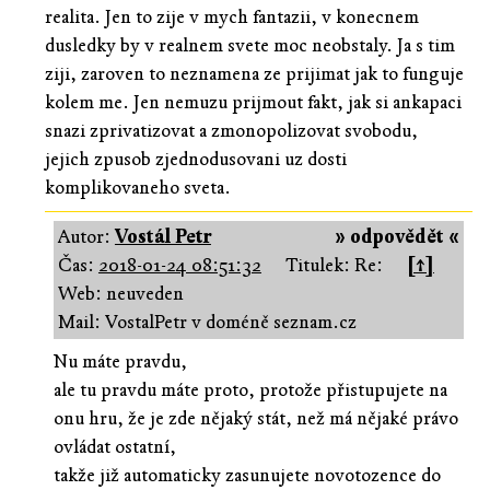
realita. Jen to zije v mych fantazii, v konecnem
dusledky by v realnem svete moc neobstaly. Ja s tim
ziji, zaroven to neznamena ze prijimat jak to funguje
kolem me. Jen nemuzu prijmout fakt, jak si ankapaci
snazi zprivatizovat a zmonopolizovat svobodu,
jejich zpusob zjednodusovani uz dosti
komplikovaneho sveta.
Autor:
Vostál Petr
» odpovědět «
Čas:
2018-01-24 08:51:32
Titulek: Re:
[↑]
Web: neuveden
Mail: VostalPetr v doméně seznam.cz
Nu máte pravdu,
ale tu pravdu máte proto, protože přistupujete na
onu hru, že je zde nějaký stát, než má nějaké právo
ovládat ostatní,
takže již automaticky zasunujete novotozence do