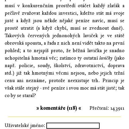
musí v konkurenčním prostředí otáčet každý zlaťák a
pečlivě zvažovat každou investici, kdežto stát má svoje
jisté a když jsou někde nějaké peníze navíc, musí se
prostě utratit (a když chybí, musí se zvednout daně).
Takových červených jednonohých laviček je ve státě
obrovská spousta, a řada z nich není vidět takto na první
pohled; a to nejspíš proto, že běžná lavička je snadno
uchopitelná hmotná věc; zatímco ty ostatní
lavičky
(jako
např. policie, soudy, školství, zdravotnictví, doprava
atd.) již tak hmotnými věcmi nejsou, nebo jejich tržní
cenu ani neznáme, protože neexistuje trh. Princip je
však stále stejný - své peníze i svou moc má stát jisté; tak
co by se staral?
» komentáře (118) «
Přečtení: 143911
Uživatelské jméno: