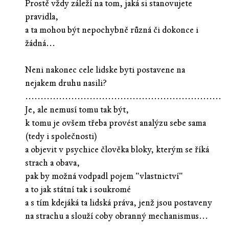
Prostě vždy záleží na tom, jaká si stanovujete
pravidla,
a ta mohou být nepochybně různá či dokonce i
žádná...
Neni nakonec cele lidske byti postavene na
nejakem druhu nasili?
................................................................
Je, ale nemusí tomu tak být,
k tomu je ovšem třeba provést analýzu sebe sama
(tedy i společnosti)
a objevit v psychice člověka bloky, kterým se říká
strach a obava,
pak by možná vodpadl pojem "vlastnictví"
a to jak státní tak i soukromé
a s tím kdejáká ta lidská práva, jenž jsou postaveny
na strachu a slouží coby obranný mechanismus...