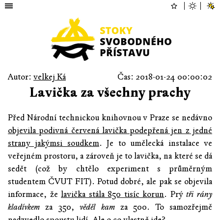
Autor:
velkej Ká
Čas: 2018-01-24 00:00:02
Lavička za všechny prachy
Před Národní technickou knihovnou v Praze se nedávno
objevila podivná červená lavička podepřená jen z jedné
strany jakýmsi soudkem
. Je to umělecká instalace ve
veřejném prostoru, a zároveň je to lavička, na které se dá
sedět (což by chtělo experiment s průměrným
studentem ČVUT FIT). Potud dobré, ale pak se objevila
informace, že
lavička stála 850 tisíc korun
. Prý
tři rány
kladívkem
za 350,
věděl kam
za 500. To samozřejmě
nadzvedlo spoustu lidí. Ale o co vlastně jde?