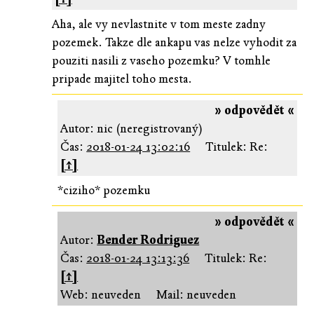
Aha, ale vy nevlastnite v tom meste zadny
pozemek. Takze dle ankapu vas nelze vyhodit za
pouziti nasili z vaseho pozemku? V tomhle
pripade majitel toho mesta.
» odpovědět «
Autor: nic (neregistrovaný)
Čas:
2018-01-24 13:02:16
Titulek: Re:
[↑]
*ciziho* pozemku
» odpovědět «
Autor:
Bender Rodriguez
Čas:
2018-01-24 13:13:36
Titulek: Re:
[↑]
Web: neuveden
Mail: neuveden