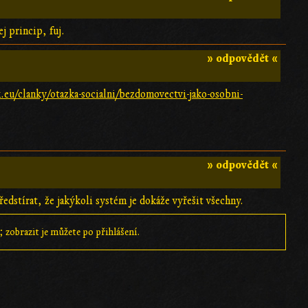
j princip, fuj.
» odpovědět «
eu/clanky/otazka-socialni/bezdomovectvi-jako-osobni-
» odpovědět «
dstírat, že jakýkoli systém je dokáže vyřešit všechny.
 zobrazit je můžete po přihlášení.