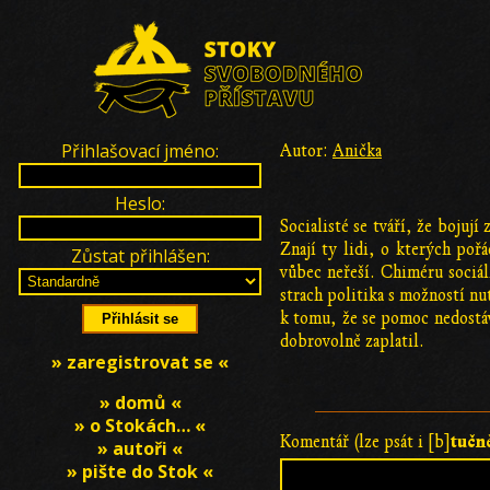
Přihlašovací jméno:
Autor:
Anička
Heslo:
Socialisté se tváří, že bojuj
Znají ty lidi, o kterých poř
Zůstat přihlášen:
vůbec neřeší. Chiméru sociál
strach politika s možností nut
k tomu, že se pomoc nedostáv
dobrovolně zaplatil.
» zaregistrovat se «
» domů «
» o Stokách… «
tučn
Komentář (lze psát i [b]
» autoři «
» pište do Stok «