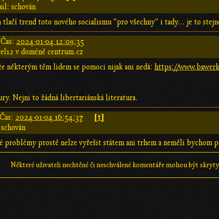
il: schován
lačí trend toto nového socialismu "pro všechny" i tady... je to stejne
Čas:
2024-01-04 12:09:35
rel12 v doméně centrum.cz
že některým těm lidem se pomoci nijak ani nedá:
https://www.bawerk.
ry. Nejni to žádná libertariánská literatura.
[↑]
Čas:
2024-01-04 16:54:37
 schován
é problémy prostě nelze vyřešit státem ani trhem a neměli bychom pře
Některé uživateli nechtěné či neschválené komentáře mohou být skryty;