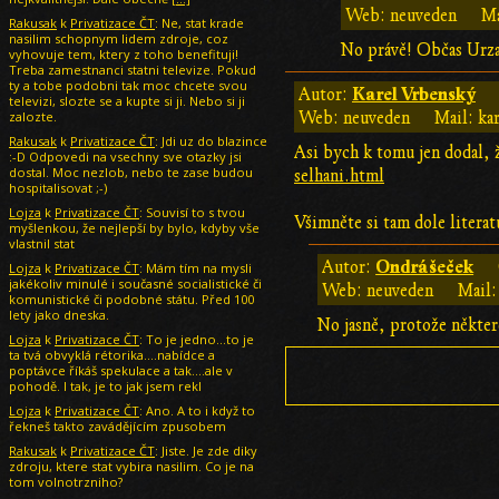
Web: neuveden
Ma
Rakusak
k
Privatizace ČT
: Ne, stat krade
nasilim schopnym lidem zdroje, coz
No právě! Občas Urza t
vyhovuje tem, ktery z toho benefituji!
Treba zamestnanci statni televize. Pokud
ty a tobe podobni tak moc chcete svou
Karel Vrbenský
Autor:
televizi, slozte se a kupte si ji. Nebo si ji
zalozte.
Web: neuveden
Mail: ka
Rakusak
k
Privatizace ČT
: Jdi uz do blazince
Asi bych k tomu jen dodal, 
:-D Odpovedi na vsechny sve otazky jsi
dostal. Moc nezlob, nebo te zase budou
selhani.html
hospitalisovat ;-)
Lojza
k
Privatizace ČT
: Souvisí to s tvou
Všimněte si tam dole literatu
myšlenkou, že nejlepší by bylo, kdyby vše
vlastnil stat
Ondrášeček
Autor:
Lojza
k
Privatizace ČT
: Mám tím na mysli
jakékoliv minulé i současné socialistické či
Web: neuveden
Mail:
komunistické či podobné státu. Před 100
lety jako dneska.
No jasně, protože někter
Lojza
k
Privatizace ČT
: To je jedno...to je
ta tvá obvyklá rétorika....nabídce a
poptávce říkáš spekulace a tak....ale v
pohodě. I tak, je to jak jsem rekl
Lojza
k
Privatizace ČT
: Ano. A to i když to
řekneš takto zavádějícím zpusobem
Rakusak
k
Privatizace ČT
: Jiste. Je zde diky
zdroju, ktere stat vybira nasilim. Co je na
tom volnotrzniho?