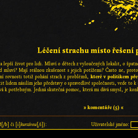
Léčení strachu místo řešení
í za lepší život pro lidi. Mluví o dětech z vyloučených lokalit, o šp
ád mluví? Mají reálnou zkušenost s jejich potížemi? Často ne, proto
které v politikem p
ní rovnosti totiž pohání strach z problémů,
it lidem násilím jeho představy o spravedlivé společnosti, vede to k (i
á k potřebným. Jediná skutečná pomoc, která mi dává smysl, je kon
» komentáře (5) «
ě
[/b] či [i]
kurzívou
[/i]):
Uživatelské jméno: