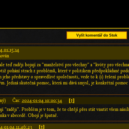
Vylít komentář do Stok
4 01:15:14
hován
ale teď raději bojují za "manželství pro všechny" a "kvóty pro všechn
otiž pohání strach z problémů, které v politikem předpokládané podob
 jeho představy o spravedlivé společnosti, vede to k (i) řešení problém
m. Jediná skutečná pomoc, která mi dává smysl, je konkrétní pomoc 
[↑]
aný)
Čas:
2024-01-04 10:00:34
ují "raději". Problém je v tom, že to chtějí přes stát vnutit všem násil
ka v abecedě. Obojí je špatně.
[↑]
4-01-04 11:46:23