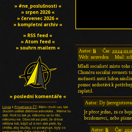
» #ne_poslušnosti «
» srpen 2026 «
» červenec 2026 «
» kompletní archiv «
» RSS feed «
» Atom feed «
» souhrn mailem «
li
Autor:
Čas:
2024-01-0
Web: neuveden
Mail: sc
Mladí socialisté místo toho 
Chiméru sociální rovnosti t
možností nutit lidem násilím
pomoc nedostává k potřebný
zaplatil.
» poslední komentáře «
Autor: Dy (neregistrov
Lojza
k
Privatizace ČT
: Mám chvíli cas, tak
zkusím udělat ďáblova advokáta... Máme tu
Je přece jedno, za co boj
stát. Holt to tak je, někomu se to líbí,
bezdomovci, nebo písmen
někomu ne. Obecně asi platí, že drtivá
většina lidí, když už si ten stát platí, by
chtěla, aby sluzby, co poskytuje, byly co
li
Autor:
Čas:
202
nejkvalitnější. Dále obecně
[…]