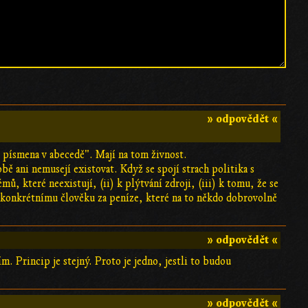
» odpovědět «
a písmena v abecedě". Mají na tom živnost.
ě ani nemusejí existovat. Když se spojí strach politika s
ů, které neexistují, (ii) k plýtvání zdroji, (iii) k tomu, že se
konkrétnímu člověku za peníze, které na to někdo dobrovolně
» odpovědět «
ím. Princip je stejný. Proto je jedno, jestli to budou
» odpovědět «