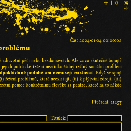
Čas: 2024-01-04 00:00:02
 problému
atné zdravotní péči nebo bezdomovcích. Ale za co skutečně bojují?
 jejich politické řešení nezřídka žádný reálný sociální problém
ředpokládané podobě ani nemusejí existovat
. Když se spojí
) řešení problémů, které neexistují, (ii) k plýtvání zdroji, (iii)
krétní pomoc konkrétnímu člověku za peníze, které na to někdo
Přečtení: 11257
Titulek: