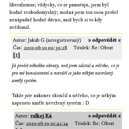
liberalismus; vždycky, co se pamatuju, jsem byl
hodně svobodomyslný; možná jsem tou osou prošel
nenápadně hodně dávno, aniž bych si to kdy
uvědomil.
Autor: Jakub G (neregistrovaný)
» odpovědět «
Čas:
2019-06-19 09:39:28
Titulek: Re: Obrat
[↑]
Já prošel několika obraty, než jsem zůstal u něčeho, co je
pro mě konzistentní a netváří se jako někým navržený
umělý systém.
Takže jste nakonec skončil u něčeho, co je někým
naprosto uměle nevržený systém :-D
Autor:
velkej Ká
» odpovědět «
Čas:
2019-06-19 10:41:14
Titulek: Re: Obrat