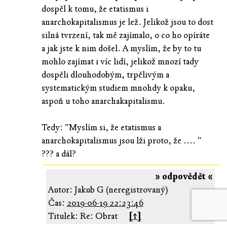
dospěl k tomu, že etatismus i
anarchokapitalismus je lež. Jelikož jsou to dost
silná tvrzení, tak mě zajímalo, o co ho opíráte
a jak jste k nim došel. A myslím, že by to tu
mohlo zajímat i víc lidí, jelikož mnozí tady
dospěli dlouhodobým, trpělivým a
systematickým studiem mnohdy k opaku,
aspoň u toho anarchakapitalismu.
Tedy: "Myslím si, že etatismus a
anarchokapitalismus jsou lži proto, že .... "
??? a dál?
» odpovědět «
Autor: Jakub G (neregistrovaný)
Čas:
2019-06-19 22:23:46
Titulek: Re: Obrat
[↑]