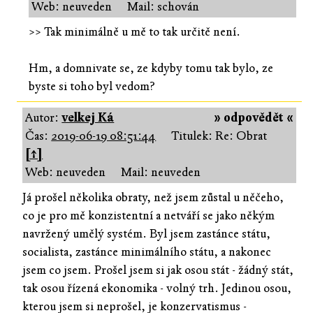
Web: neuveden
Mail: schován
>> Tak minimálně u mě to tak určitě není.
Hm, a domnivate se, ze kdyby tomu tak bylo, ze
byste si toho byl vedom?
Autor:
velkej Ká
» odpovědět «
Čas:
2019-06-19 08:51:44
Titulek: Re: Obrat
[↑]
Web: neuveden
Mail: neuveden
Já prošel několika obraty, než jsem zůstal u něčeho,
co je pro mě konzistentní a netváří se jako někým
navržený umělý systém. Byl jsem zastánce státu,
socialista, zastánce minimálního státu, a nakonec
jsem co jsem. Prošel jsem si jak osou stát - žádný stát,
tak osou řízená ekonomika - volný trh. Jedinou osou,
kterou jsem si neprošel, je konzervatismus -