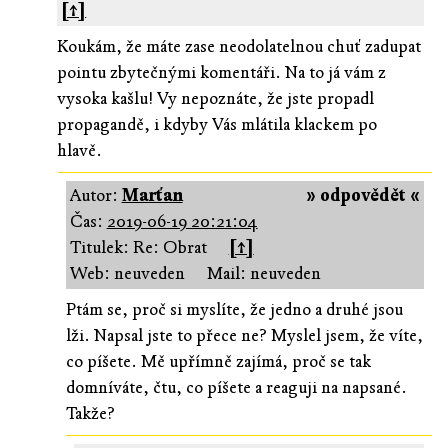
[↑]
Koukám, že máte zase neodolatelnou chuť zadupat
pointu zbytečnými komentáři. Na to já vám z
vysoka kašlu! Vy nepoznáte, že jste propadl
propagandě, i kdyby Vás mlátila klackem po
hlavě.
Autor:
Marťan
» odpovědět «
Čas:
2019-06-19 20:21:04
Titulek: Re: Obrat
[↑]
Web: neuveden
Mail: neuveden
Ptám se, proč si myslíte, že jedno a druhé jsou
lži. Napsal jste to přece ne? Myslel jsem, že víte,
co píšete. Mě upřímně zajímá, proč se tak
domníváte, čtu, co píšete a reaguji na napsané.
Takže?