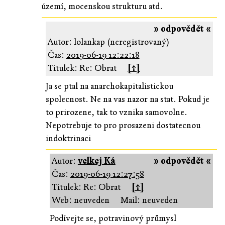
území, mocenskou strukturu atd.
» odpovědět «
Autor: lolankap (neregistrovaný)
Čas:
2019-06-19 12:22:18
Titulek: Re: Obrat
[↑]
Ja se ptal na anarchokapitalistickou
spolecnost. Ne na vas nazor na stat. Pokud je
to prirozene, tak to vznika samovolne.
Nepotrebuje to pro prosazeni dostatecnou
indoktrinaci
Autor:
velkej Ká
» odpovědět «
Čas:
2019-06-19 12:27:58
Titulek: Re: Obrat
[↑]
Web: neuveden
Mail: neuveden
Podívejte se, potravinový průmysl