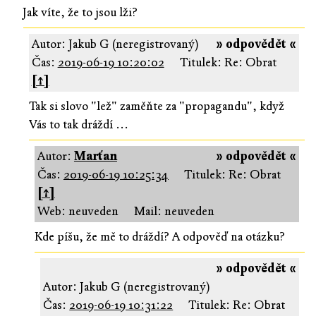
Jak víte, že to jsou lži?
Autor: Jakub G (neregistrovaný)
» odpovědět «
Čas:
2019-06-19 10:20:02
Titulek: Re: Obrat
[↑]
Tak si slovo "lež" zaměňte za "propagandu", když
Vás to tak dráždí ...
Autor:
Marťan
» odpovědět «
Čas:
2019-06-19 10:25:34
Titulek: Re: Obrat
[↑]
Web: neuveden
Mail: neuveden
Kde píšu, že mě to dráždí? A odpověď na otázku?
» odpovědět «
Autor: Jakub G (neregistrovaný)
Čas:
2019-06-19 10:31:22
Titulek: Re: Obrat