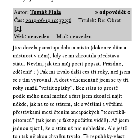
Autor:
Tomáš Fiala
» odpovědět «
Čas:
2019-06-19 10:37:56
Titulek: Re: Obrat
[↑]
Web: neuveden
Mail: neuveden
Já si docela pamatuju dobu a místo (dokonce dům a
místnost v něm), kdy se mi zhroutila představa
státu. Nevím, jak ten můj pocit popsat. Prázdno,
zděšení? :-) Pak mi trvalo další cca tři roky, než jsem
se s tím vyrovnal. A dost vehementně jsem se ty tři
roky snažil "vrátit zpátky". Bez státu to prostě
podle mého není možné a furt jsem zkoušel najít
někde, jak na to se státem, ale s většími a většími
přestávkami mezi čtením ancapáckých "teoretiků-
pitomců" (tak jsem je fakt zpočátku viděl!). Až jsem
jednou zjistil, že o státu už nic nehledám. Ale ještě
to i tak nějakou chvilku trvalo. Té republiky-vlasti