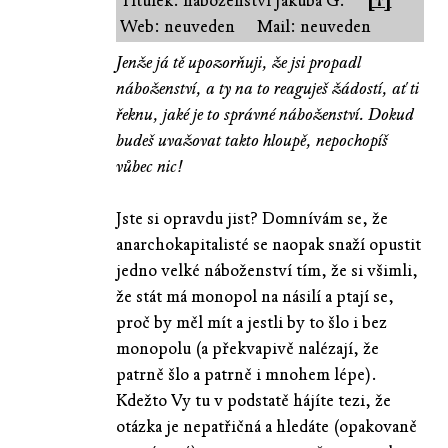
Titulek: náboženství Jakuba G.
[↑]
Web: neuveden
Mail: neuveden
Jenže já tě upozorňuji, že jsi propadl
náboženství, a ty na to reaguješ žádostí, ať ti
řeknu, jaké je to správné náboženství. Dokud
budeš uvažovat takto hloupě, nepochopíš
vůbec nic!
Jste si opravdu jist? Domnívám se, že
anarchokapitalisté se naopak snaží opustit
jedno velké náboženství tím, že si všimli,
že stát má monopol na násilí a ptají se,
proč by měl mít a jestli by to šlo i bez
monopolu (a překvapivě nalézají, že
patrně šlo a patrně i mnohem lépe).
Kdežto Vy tu v podstatě hájíte tezi, že
otázka je nepatřičná a hledáte (opakovaně