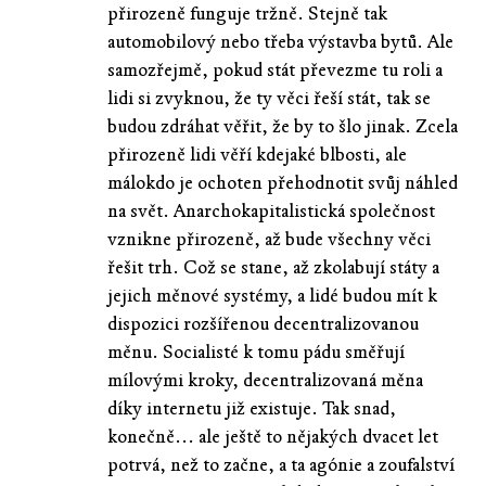
přirozeně funguje tržně. Stejně tak
automobilový nebo třeba výstavba bytů. Ale
samozřejmě, pokud stát převezme tu roli a
lidi si zvyknou, že ty věci řeší stát, tak se
budou zdráhat věřit, že by to šlo jinak. Zcela
přirozeně lidi věří kdejaké blbosti, ale
málokdo je ochoten přehodnotit svůj náhled
na svět. Anarchokapitalistická společnost
vznikne přirozeně, až bude všechny věci
řešit trh. Což se stane, až zkolabují státy a
jejich měnové systémy, a lidé budou mít k
dispozici rozšířenou decentralizovanou
měnu. Socialisté k tomu pádu směřují
mílovými kroky, decentralizovaná měna
díky internetu již existuje. Tak snad,
konečně... ale ještě to nějakých dvacet let
potrvá, než to začne, a ta agónie a zoufalství