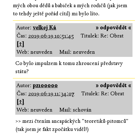
mých obou dědů a babiček a mých rodičů (jak jsem
to tehdy ještě pořád cítil) mi bylo líto.
Autor:
velkej Ká
» odpovědět «
Čas:
2019-06-19 10:51:45
Titulek: Re: Obrat
[↑]
Web: neuveden
Mail: neuveden
Co bylo impulzem k tomu zhroucení představy
státu?
Autor:
pz100000
» odpovědět «
Čas:
2019-06-19 11:34:07
Titulek: Re: Obrat
[↑]
Web: neuveden
Mail: schován
>> mezi čtením ancapáckých "teoretiků-pitomců"
(tak jsem je fakt zpočátku viděl!)