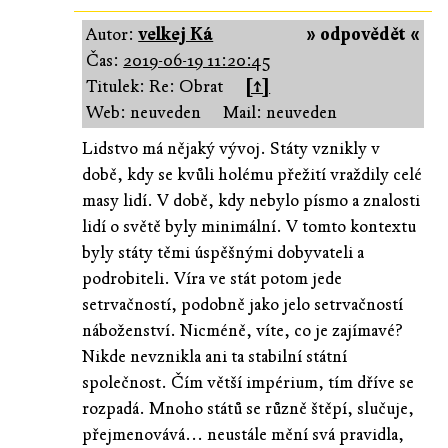
Autor:
velkej Ká
» odpovědět «
Čas:
2019-06-19 11:20:45
Titulek: Re: Obrat
[↑]
Web: neuveden
Mail: neuveden
Lidstvo má nějaký vývoj. Státy vznikly v
době, kdy se kvůli holému přežití vraždily celé
masy lidí. V době, kdy nebylo písmo a znalosti
lidí o světě byly minimální. V tomto kontextu
byly státy těmi úspěšnými dobyvateli a
podrobiteli. Víra ve stát potom jede
setrvačností, podobně jako jelo setrvačností
náboženství. Nicméně, víte, co je zajímavé?
Nikde nevznikla ani ta stabilní státní
společnost. Čím větší impérium, tím dříve se
rozpadá. Mnoho států se různě štěpí, slučuje,
přejmenovává... neustále mění svá pravidla,