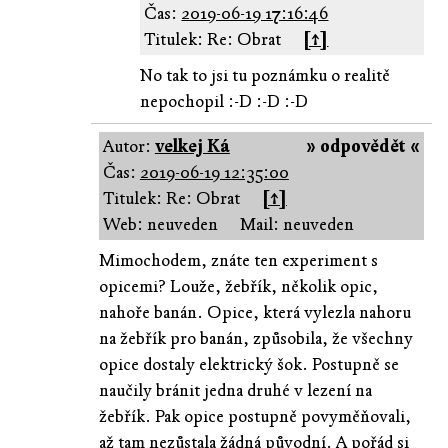
Čas:
2019-06-19 17:16:46
Titulek: Re: Obrat
[↑]
No tak to jsi tu poznámku o realitě
nepochopil :-D :-D :-D
Autor:
velkej Ká
» odpovědět «
Čas:
2019-06-19 12:35:00
Titulek: Re: Obrat
[↑]
Web: neuveden
Mail: neuveden
Mimochodem, znáte ten experiment s
opicemi? Louže, žebřík, několik opic,
nahoře banán. Opice, která vylezla nahoru
na žebřík pro banán, způsobila, že všechny
opice dostaly elektrický šok. Postupně se
naučily bránit jedna druhé v lezení na
žebřík. Pak opice postupně povyměňovali,
až tam nezůstala žádná původní. A pořád si