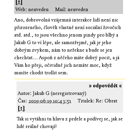
[↑]
Web: neuveden
Mail: neuveden
Ano, dobrovolná vzájemná interakce lidí není nic
přirozeného, člověk vlastně není sociální živočich
atd. atd., to jsou všechno jenom pindy pro blbý a
Jakub G to ví lépe, ale samozřejmě, jak je jeho
dobrým zvykem, nám to neřekne a bude se jen
chechtat... Aspoň z něčeho máte dobrý pocit, a já
Vám ho přeji, očividně jich nemáte moc, když
musíte chodit trollit sem.
» odpovědět «
Autor: Jakub G (neregistrovaný)
Čas:
2019-06-19 10:43:51
Titulek: Re: Obrat
[↑]
Tak si vytáhni tu hlavu z prdele a podívej se, jak se
lidé reálně chovají!