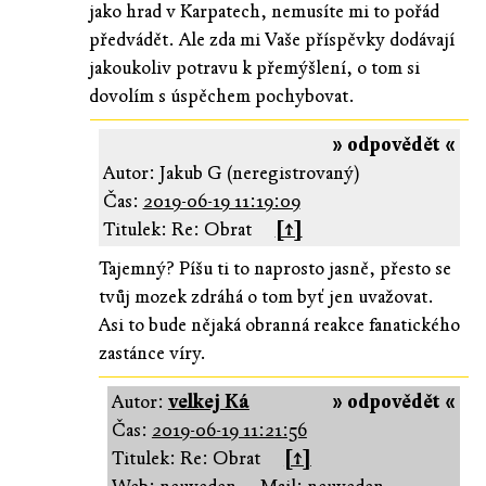
jako hrad v Karpatech, nemusíte mi to pořád
předvádět. Ale zda mi Vaše příspěvky dodávají
jakoukoliv potravu k přemýšlení, o tom si
dovolím s úspěchem pochybovat.
» odpovědět «
Autor: Jakub G (neregistrovaný)
Čas:
2019-06-19 11:19:09
Titulek: Re: Obrat
[↑]
Tajemný? Píšu ti to naprosto jasně, přesto se
tvůj mozek zdráhá o tom byť jen uvažovat.
Asi to bude nějaká obranná reakce fanatického
zastánce víry.
Autor:
velkej Ká
» odpovědět «
Čas:
2019-06-19 11:21:56
Titulek: Re: Obrat
[↑]