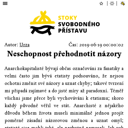
Autor:
Urza
Čas: 2019-06-19 00:00:02
Neschopnost přehodnotit názory
Anarchokapitalisté bývají občas označováni za fanatiky a
velmi často jim bývá etatisty podsouváno, že nejsou
ochotni změnit své názory a uznat chyby; takové tvrzení
mi připadá zajímavé a do jisté míry až paradoxní. Téměř
všichni jsme přece byli vychováváni k etatismu; skoro
každý původně věřil ve stát. Anarchisté z nějakého
důvodu během života museli minimálně jednou projít
poměrně zásadní názorovou změnou a uznat omyl;
etatisté sice mohli také, ale nezbytně nemuseli. Jak pak