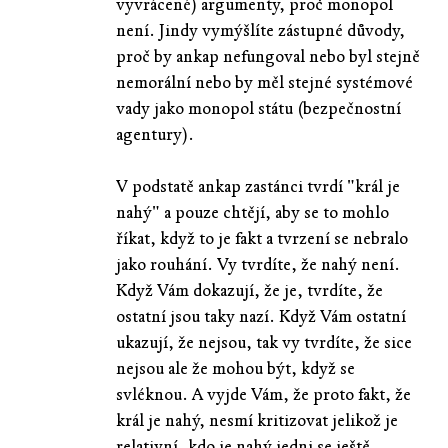
vyvrácené) argumenty, proč monopol
není. Jindy vymýšlíte zástupné důvody,
proč by ankap nefungoval nebo byl stejně
nemorální nebo by měl stejné systémové
vady jako monopol státu (bezpečnostní
agentury).
V podstatě ankap zastánci tvrdí "král je
nahý" a pouze chtějí, aby se to mohlo
říkat, když to je fakt a tvrzení se nebralo
jako rouhání. Vy tvrdíte, že nahý není.
Když Vám dokazují, že je, tvrdíte, že
ostatní jsou taky nazí. Když Vám ostatní
ukazují, že nejsou, tak vy tvrdíte, že sice
nejsou ale že mohou být, když se
svléknou. A vyjde Vám, že proto fakt, že
král je nahý, nesmí kritizovat jelikož je
relativní, kdo je nahý jedni se ještě