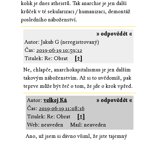
kolik je dnes atheistů. Tak anarchie je jen další
krůček v té sekularizaci / humanizaci, demontáž
posledního náboženství.
» odpovědět «
Autor: Jakub G (neregistrovaný)
Čas:
2019-06-19 10:59:12
Titulek: Re: Obrat
[↑]
Ne, chlapče, anarchokapitalismus je jen dalším
takovým náboženstvím. Až si to uvědomíš, pak
teprve může být řeč o tom, že jde o krok vpřed.
Autor:
velkej Ká
» odpovědět «
Čas:
2019-06-19 11:08:16
Titulek: Re: Obrat
[↑]
Web: neuveden
Mail: neuveden
Ano, už jsem si dávno všiml, že jste tajemný