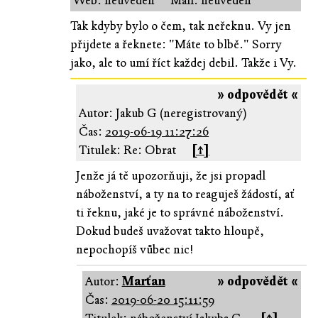
Web: neuveden
Mail: neuveden
Tak kdyby bylo o čem, tak neřeknu. Vy jen
přijdete a řeknete: "Máte to blbě." Sorry
jako, ale to umí říct každej debil. Takže i Vy.
» odpovědět «
Autor: Jakub G (neregistrovaný)
Čas:
2019-06-19 11:27:26
Titulek: Re: Obrat
[↑]
Jenže já tě upozorňuji, že jsi propadl
náboženství, a ty na to reaguješ žádostí, ať
ti řeknu, jaké je to správné náboženství.
Dokud budeš uvažovat takto hloupě,
nepochopíš vůbec nic!
Autor:
Marťan
» odpovědět «
Čas:
2019-06-20 15:11:59