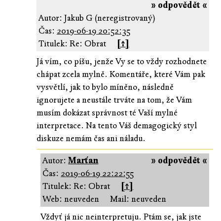
» odpovědět «
Autor: Jakub G (neregistrovaný)
Čas:
2019-06-19 20:52:35
Titulek: Re: Obrat
[↑]
Já vím, co píšu, jenže Vy se to vždy rozhodnete
chápat zcela mylně. Komentáře, které Vám pak
vysvětlí, jak to bylo míněno, následně
ignorujete a neustále trváte na tom, že Vám
musím dokázat správnost té Vaší mylné
interpretace. Na tento Váš demagogický styl
diskuze nemám čas ani náladu.
Autor:
Marťan
» odpovědět «
Čas:
2019-06-19 22:22:55
Titulek: Re: Obrat
[↑]
Web: neuveden
Mail: neuveden
Vždyť já nic neinterpretuju. Ptám se, jak jste