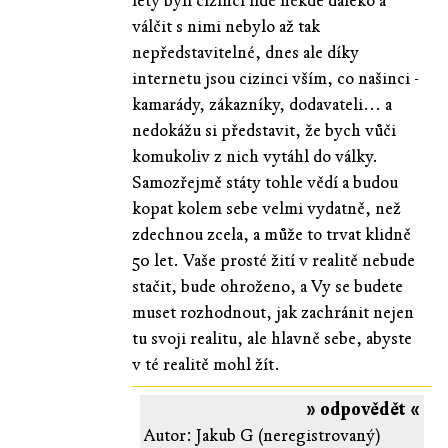
lety byli cizinci lidé někde daleko a
válčit s nimi nebylo až tak
nepředstavitelné, dnes ale díky
internetu jsou cizinci vším, co našinci -
kamarády, zákazníky, dodavateli... a
nedokážu si představit, že bych vůči
komukoliv z nich vytáhl do války.
Samozřejmě státy tohle vědí a budou
kopat kolem sebe velmi vydatně, než
zdechnou zcela, a může to trvat klidně
50 let. Vaše prosté žití v realitě nebude
stačit, bude ohroženo, a Vy se budete
muset rozhodnout, jak zachránit nejen
tu svoji realitu, ale hlavně sebe, abyste
v té realitě mohl žít.
» odpovědět «
Autor: Jakub G (neregistrovaný)