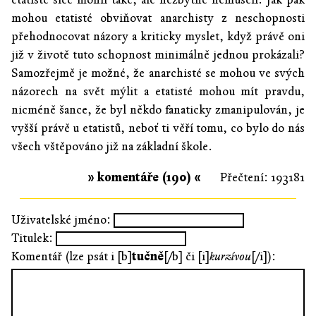
mohou etatisté obviňovat anarchisty z neschopnosti
přehodnocovat názory a kriticky myslet, když právě oni
již v životě tuto schopnost minimálně jednou prokázali?
Samozřejmě je možné, že anarchisté se mohou ve svých
názorech na svět mýlit a etatisté mohou mít pravdu,
nicméně šance, že byl někdo fanaticky zmanipulován, je
vyšší právě u etatistů, neboť ti věří tomu, co bylo do nás
všech vštěpováno již na základní škole.
» komentáře (190) «
Přečtení: 193181
Uživatelské jméno:
Titulek:
Komentář (lze psát i [b]
tučně
[/b] či [i]
kurzívou
[/i]):