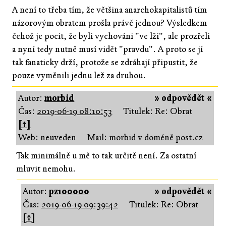
A není to třeba tím, že většina anarchokapitalistů tím
názorovým obratem prošla právě jednou? Výsledkem
čehož je pocit, že byli vychováni "ve lži", ale prozřeli
a nyní tedy nutně musí vidět "pravdu". A proto se jí
tak fanaticky drží, protože se zdráhají připustit, že
pouze vyměnili jednu lež za druhou.
Autor:
morbid
» odpovědět «
Čas:
2019-06-19 08:10:53
Titulek: Re: Obrat
[↑]
Web: neuveden
Mail: morbid v doméně post.cz
Tak minimálně u mě to tak určitě není. Za ostatní
mluvit nemohu.
Autor:
pz100000
» odpovědět «
Čas:
2019-06-19 09:39:42
Titulek: Re: Obrat
[↑]