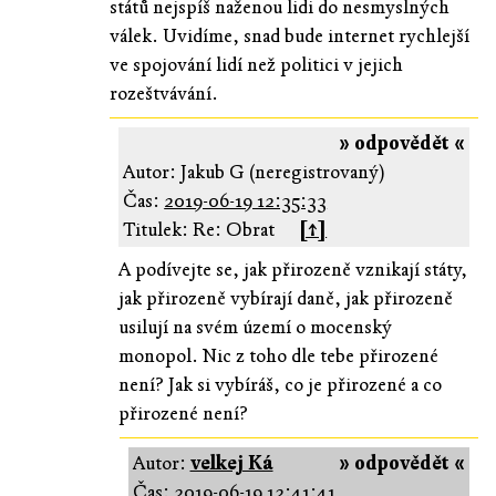
států nejspíš naženou lidi do nesmyslných
válek. Uvidíme, snad bude internet rychlejší
ve spojování lidí než politici v jejich
rozeštvávání.
» odpovědět «
Autor: Jakub G (neregistrovaný)
Čas:
2019-06-19 12:35:33
Titulek: Re: Obrat
[↑]
A podívejte se, jak přirozeně vznikají státy,
jak přirozeně vybírají daně, jak přirozeně
usilují na svém území o mocenský
monopol. Nic z toho dle tebe přirozené
není? Jak si vybíráš, co je přirozené a co
přirozené není?
Autor:
velkej Ká
» odpovědět «
Čas:
2019-06-19 12:41:41