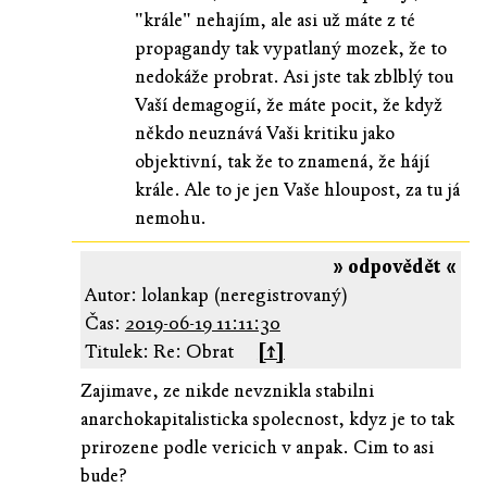
"krále" nehajím, ale asi už máte z té
propagandy tak vypatlaný mozek, že to
nedokáže probrat. Asi jste tak zblblý tou
Vaší demagogií, že máte pocit, že když
někdo neuznává Vaši kritiku jako
objektivní, tak že to znamená, že hájí
krále. Ale to je jen Vaše hloupost, za tu já
nemohu.
» odpovědět «
Autor: lolankap (neregistrovaný)
Čas:
2019-06-19 11:11:30
Titulek: Re: Obrat
[↑]
Zajimave, ze nikde nevznikla stabilni
anarchokapitalisticka spolecnost, kdyz je to tak
prirozene podle vericich v anpak. Cim to asi
bude?