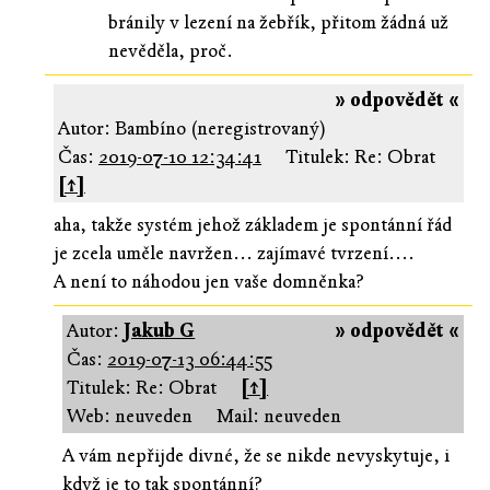
bránily v lezení na žebřík, přitom žádná už
nevěděla, proč.
» odpovědět «
Autor: Bambíno (neregistrovaný)
Čas:
2019-07-10 12:34:41
Titulek: Re: Obrat
[↑]
aha, takže systém jehož základem je spontánní řád
je zcela uměle navržen... zajímavé tvrzení....
A není to náhodou jen vaše domněnka?
Autor:
Jakub G
» odpovědět «
Čas:
2019-07-13 06:44:55
Titulek: Re: Obrat
[↑]
Web: neuveden
Mail: neuveden
A vám nepřijde divné, že se nikde nevyskytuje, i
když je to tak spontánní?