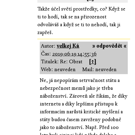
Takže účel světí prostředky, co? Když se
ti to hodí, tak se na přirozenost
odvoláváš a když se ti to nehodí, tak ji
zapřeš.
Autor:
velkej Ká
» odpovědět «
Čas:
2019-06-19 14:55:36
Titulek: Re: Obrat
[↑]
Web: neuveden
Mail: neuveden
Ne, já nepopírám setrvačnost státu a
nebezpečnost memů jako je třeba
náboženství. Zároveň ale říkám, že díky
internetu a díky lepšímu přístupu k
informacím narůstá kritické myšlení a
státy budou časem zavrženy podobně
jako to náboženství. Např. Před 100