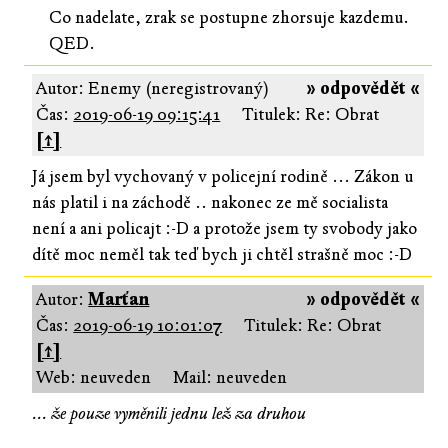
Co nadelate, zrak se postupne zhorsuje kazdemu.
QED.
Autor: Enemy (neregistrovaný)
» odpovědět «
Čas:
2019-06-19 09:15:41
Titulek: Re: Obrat
[↑]
Já jsem byl vychovaný v policejní rodině ... Zákon u
nás platil i na záchodě .. nakonec ze mě socialista
není a ani policajt :-D a protože jsem ty svobody jako
dítě moc neměl tak teď bych ji chtěl strašně moc :-D
Autor:
Marťan
» odpovědět «
Čas:
2019-06-19 10:01:07
Titulek: Re: Obrat
[↑]
Web: neuveden
Mail: neuveden
... že pouze vyměnili jednu lež za druhou