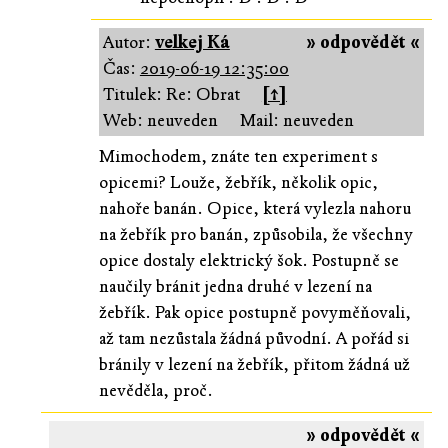
Autor:
velkej Ká
» odpovědět «
Čas:
2019-06-19 12:35:00
Titulek: Re: Obrat
[↑]
Web: neuveden
Mail: neuveden
Mimochodem, znáte ten experiment s
opicemi? Louže, žebřík, několik opic,
nahoře banán. Opice, která vylezla nahoru
na žebřík pro banán, způsobila, že všechny
opice dostaly elektrický šok. Postupně se
naučily bránit jedna druhé v lezení na
žebřík. Pak opice postupně povyměňovali,
až tam nezůstala žádná původní. A pořád si
bránily v lezení na žebřík, přitom žádná už
nevěděla, proč.
» odpovědět «