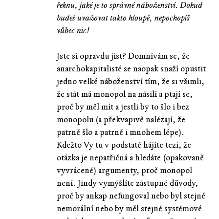
řeknu, jaké je to správné náboženství. Dokud
budeš uvažovat takto hloupě, nepochopíš
vůbec nic!
Jste si opravdu jist? Domnívám se, že
anarchokapitalisté se naopak snaží opustit
jedno velké náboženství tím, že si všimli,
že stát má monopol na násilí a ptají se,
proč by měl mít a jestli by to šlo i bez
monopolu (a překvapivě nalézají, že
patrně šlo a patrně i mnohem lépe).
Kdežto Vy tu v podstatě hájíte tezi, že
otázka je nepatřičná a hledáte (opakovaně
vyvrácené) argumenty, proč monopol
není. Jindy vymýšlíte zástupné důvody,
proč by ankap nefungoval nebo byl stejně
nemorální nebo by měl stejné systémové