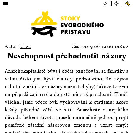
Autor:
Urza
Čas: 2019-06-19 00:00:02
Neschopnost přehodnotit názory
Anarchokapitalisté bývají občas označováni za fanatiky a
velmi často jim bývá etatisty podsouváno, že nejsou
ochotni změnit své názory a uznat chyby; takové tvrzení
mi připadá zajímavé a do jisté míry až paradoxní. Téměř
všichni jsme přece byli vychováváni k etatismu; skoro
každý původně věřil ve stát. Anarchisté z nějakého
důvodu během života museli minimálně jednou projít
poměrně zásadní názorovou změnou a uznat omyl;
etatisté sice mohli také, ale nezbytně nemuseli. Jak pak