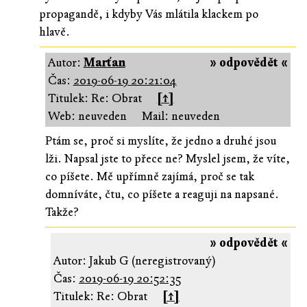
propagandě, i kdyby Vás mlátila klackem po
hlavě.
Autor:
Marťan
» odpovědět «
Čas:
2019-06-19 20:21:04
Titulek: Re: Obrat
[↑]
Web: neuveden
Mail: neuveden
Ptám se, proč si myslíte, že jedno a druhé jsou
lži. Napsal jste to přece ne? Myslel jsem, že víte,
co píšete. Mě upřímně zajímá, proč se tak
domníváte, čtu, co píšete a reaguji na napsané.
Takže?
» odpovědět «
Autor: Jakub G (neregistrovaný)
Čas:
2019-06-19 20:52:35
Titulek: Re: Obrat
[↑]