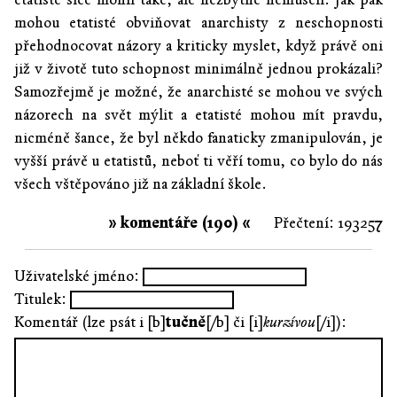
mohou etatisté obviňovat anarchisty z neschopnosti
přehodnocovat názory a kriticky myslet, když právě oni
již v životě tuto schopnost minimálně jednou prokázali?
Samozřejmě je možné, že anarchisté se mohou ve svých
názorech na svět mýlit a etatisté mohou mít pravdu,
nicméně šance, že byl někdo fanaticky zmanipulován, je
vyšší právě u etatistů, neboť ti věří tomu, co bylo do nás
všech vštěpováno již na základní škole.
» komentáře (190) «
Přečtení: 193257
Uživatelské jméno:
Titulek:
Komentář (lze psát i [b]
tučně
[/b] či [i]
kurzívou
[/i]):