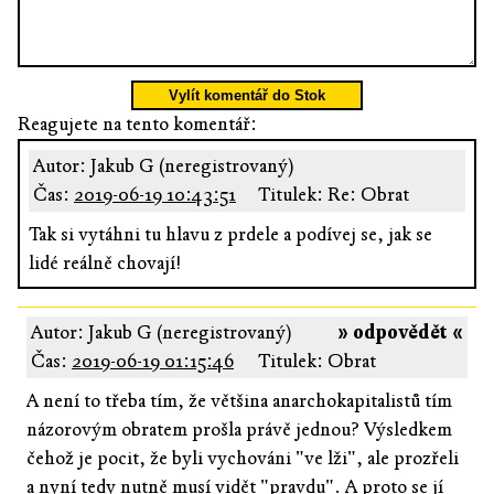
Vylít komentář do Stok
Reagujete na tento komentář:
Autor: Jakub G (neregistrovaný)
Čas:
2019-06-19 10:43:51
Titulek: Re: Obrat
Tak si vytáhni tu hlavu z prdele a podívej se, jak se
lidé reálně chovají!
Autor: Jakub G (neregistrovaný)
» odpovědět «
Čas:
2019-06-19 01:15:46
Titulek: Obrat
A není to třeba tím, že většina anarchokapitalistů tím
názorovým obratem prošla právě jednou? Výsledkem
čehož je pocit, že byli vychováni "ve lži", ale prozřeli
a nyní tedy nutně musí vidět "pravdu". A proto se jí