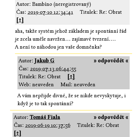
Autor: Bambíno (neregistrovaný)
Čas:
2019-07-10 12:34:41
Titulek: Re: Obrat
[↑]
aha, takže systém jehož základem je spontánní řád
je zcela uměle navržen... zajímavé tvrzení....
A není to náhodou jen vaše domněnka?
Autor:
Jakub G
» odpovědět «
Čas:
2019-07-13 06:44:55
Titulek: Re: Obrat
[↑]
Web: neuveden
Mail: neuveden
A vám nepřijde divné, že se nikde nevyskytuje, i
když je to tak spontánní?
Autor:
Tomáš Fiala
» odpovědět «
Čas:
2019-06-19 10:37:56
Titulek: Re: Obrat
[↑]