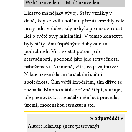
Web: neuveden
Mail: neuveden
Lidstvo má nějaký vývoj. Státy vznikly v
době, kdy se kvůli holému přežití vraždily celé
masy lidí. V době, kdy nebylo písmo a znalosti
lidí o světě byly minimální. V tomto kontextu
byly státy těmi úspěšnými dobyvateli a
podrobiteli. Víra ve stát potom jede
setrvačností, podobně jako jelo setrvačností
náboženství. Nicméně, víte, co je zajímavé?
Nikde nevznikla ani ta stabilní státní
společnost. Čím větší impérium, tím dříve se
rozpadá. Mnoho států se různě štěpí, slučuje,
přejmenovává... neustále mění svá pravidla,
území, mocenskou strukturu atd.
» odpovědět «
Autor: lolankap (neregistrovaný)