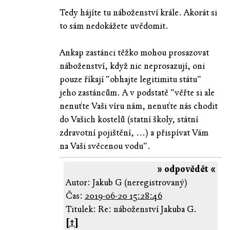
Tedy hájíte tu náboženství krále. Akorát si
to sám nedokážete uvědomit.
Ankap zastánci těžko mohou prosazovat
náboženství, když nic neprosazují, oni
pouze říkají "obhajte legitimitu státu"
jeho zastáncům. A v podstatě "věřte si ale
nenuťte Vaši víru nám, nenuťte nás chodit
do Vašich kostelů (statní školy, státní
zdravotní pojištění, ...) a přispívat Vám
na Vaši svěcenou vodu".
» odpovědět «
Autor: Jakub G (neregistrovaný)
Čas:
2019-06-20 15:28:46
Titulek: Re: náboženství Jakuba G.
[↑]