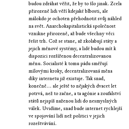
budou zdráhat věřit, že by to šlo jinak. Zcela
přirozeně lidi věří kdejaké blbosti, ale
málokdo je ochoten přehodnotit svůj náhled
na svět. Anarchokapitalistická společnost
vznikne přirozeně, až bude všechny věci
řešit trh. Což se stane, až zkolabují státy a
jejich měnové systémy, a lidé budou mít k
dispozici rozšířenou decentralizovanou
měnu. Socialisté k tomu pádu směřují
mílovými kroky, decentralizovaná měna
díky internetu již existuje. Tak snad,
konečně... ale ještě to nějakých dvacet let
potrvá, než to začne, a ta agónie a zoufalství
států nejspíš naženou lidi do nesmyslných
válek. Uvidíme, snad bude internet rychlejší
ve spojování lidí než politici v jejich
rozeštvávání.