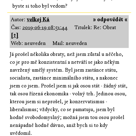
byste si toho byl vedom?
Autor:
velkej Ká
» odpovědět «
Čas:
2019-06-19 08:51:44
Titulek: Re: Obrat
[↑]
Web: neuveden
Mail: neuveden
Já prošel několika obraty, než jsem zůstal u něčeho,
co je pro mě konzistentní a netváří se jako někým
navržený umělý systém. Byl jsem zastánce státu,
socialista, zastánce minimálního státu, a nakonec
jsem co jsem. Prošel jsem si jak osou stát - žádný stát,
tak osou řízená ekonomika - volný trh. Jedinou osou,
kterou jsem si neprošel, je konzervatismus -
liberalismus; vždycky, co se pamatuju, jsem byl
hodně svobodomyslný; možná jsem tou osou prošel
nenápadně hodně dávno, aniž bych si to kdy
uvědomil.