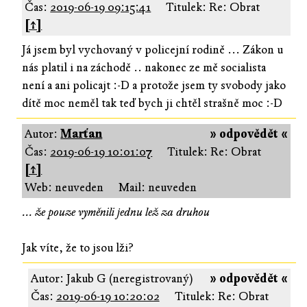
Čas:
2019-06-19 09:15:41
Titulek: Re: Obrat
[↑]
Já jsem byl vychovaný v policejní rodině ... Zákon u
nás platil i na záchodě .. nakonec ze mě socialista
není a ani policajt :-D a protože jsem ty svobody jako
dítě moc neměl tak teď bych ji chtěl strašně moc :-D
Autor:
Marťan
» odpovědět «
Čas:
2019-06-19 10:01:07
Titulek: Re: Obrat
[↑]
Web: neuveden
Mail: neuveden
... že pouze vyměnili jednu lež za druhou
Jak víte, že to jsou lži?
Autor: Jakub G (neregistrovaný)
» odpovědět «
Čas:
2019-06-19 10:20:02
Titulek: Re: Obrat