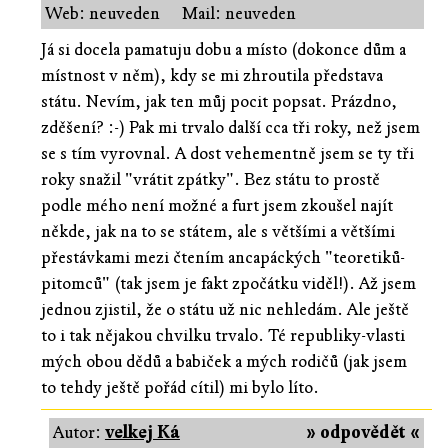
Web: neuveden
Mail: neuveden
Já si docela pamatuju dobu a místo (dokonce dům a
místnost v něm), kdy se mi zhroutila představa
státu. Nevím, jak ten můj pocit popsat. Prázdno,
zděšení? :-) Pak mi trvalo další cca tři roky, než jsem
se s tím vyrovnal. A dost vehementně jsem se ty tři
roky snažil "vrátit zpátky". Bez státu to prostě
podle mého není možné a furt jsem zkoušel najít
někde, jak na to se státem, ale s většími a většími
přestávkami mezi čtením ancapáckých "teoretiků-
pitomců" (tak jsem je fakt zpočátku viděl!). Až jsem
jednou zjistil, že o státu už nic nehledám. Ale ještě
to i tak nějakou chvilku trvalo. Té republiky-vlasti
mých obou dědů a babiček a mých rodičů (jak jsem
to tehdy ještě pořád cítil) mi bylo líto.
Autor:
velkej Ká
» odpovědět «