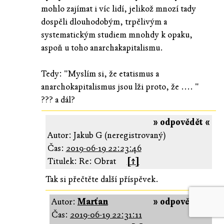
mohlo zajímat i víc lidí, jelikož mnozí tady
dospěli dlouhodobým, trpělivým a
systematickým studiem mnohdy k opaku,
aspoň u toho anarchakapitalismu.
Tedy: "Myslím si, že etatismus a
anarchokapitalismus jsou lži proto, že .... "
??? a dál?
» odpovědět «
Autor: Jakub G (neregistrovaný)
Čas:
2019-06-19 22:23:46
Titulek: Re: Obrat
[↑]
Tak si přečtěte další příspěvek.
Autor:
Marťan
» odpovědět «
Čas:
2019-06-19 22:31:11