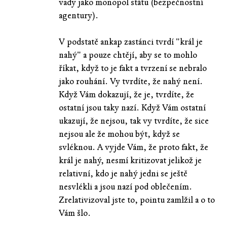
vady jako monopol státu (bezpečnostní
agentury).
V podstatě ankap zastánci tvrdí "král je
nahý" a pouze chtějí, aby se to mohlo
říkat, když to je fakt a tvrzení se nebralo
jako rouhání. Vy tvrdíte, že nahý není.
Když Vám dokazují, že je, tvrdíte, že
ostatní jsou taky nazí. Když Vám ostatní
ukazují, že nejsou, tak vy tvrdíte, že sice
nejsou ale že mohou být, když se
svléknou. A vyjde Vám, že proto fakt, že
král je nahý, nesmí kritizovat jelikož je
relativní, kdo je nahý jedni se ještě
nesvlékli a jsou nazí pod oblečením.
Zrelativizoval jste to, pointu zamlžil a o to
Vám šlo.