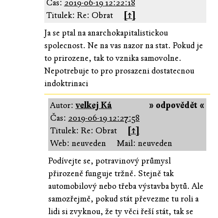
Čas:
2019-06-19 12:22:18
Titulek: Re: Obrat
[↑]
Ja se ptal na anarchokapitalistickou
spolecnost. Ne na vas nazor na stat. Pokud je
to prirozene, tak to vznika samovolne.
Nepotrebuje to pro prosazeni dostatecnou
indoktrinaci
Autor:
velkej Ká
» odpovědět «
Čas:
2019-06-19 12:27:58
Titulek: Re: Obrat
[↑]
Web: neuveden
Mail: neuveden
Podívejte se, potravinový průmysl
přirozeně funguje tržně. Stejně tak
automobilový nebo třeba výstavba bytů. Ale
samozřejmě, pokud stát převezme tu roli a
lidi si zvyknou, že ty věci řeší stát, tak se