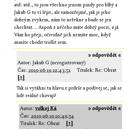
atd. atd., to jsou všechno jenom pindy pro blbý a
Jakub G to ví lépe, ale samozřejmě, jak je jeho
dobrým zvykem, nám to neřekne a bude se jen
chechtat... Aspoň z něčeho máte dobrý pocit, a já
Vám ho přeji, očividně jich nemáte moc, když
musíte chodit trollit sem.
» odpovědět «
Autor: Jakub G (neregistrovaný)
Čas:
2019-06-19 10:43:51
Titulek: Re: Obrat
[↑]
Tak si vytáhni tu hlavu z prdele a podívej se, jak se
lidé reálně chovají!
Autor:
velkej Ká
» odpovědět «
Čas:
2019-06-19 10:49:54
Titulek: Re: Obrat
[↑]