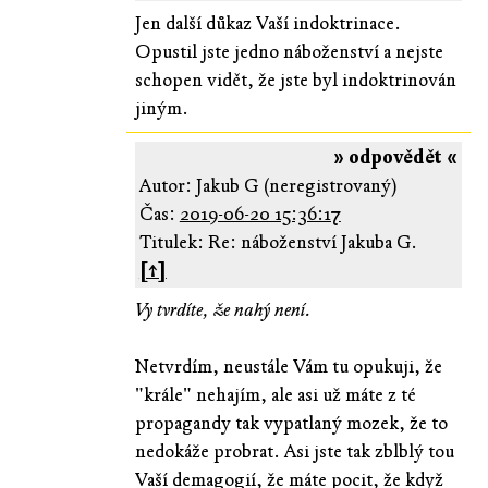
Jen další důkaz Vaší indoktrinace.
Opustil jste jedno náboženství a nejste
schopen vidět, že jste byl indoktrinován
jiným.
» odpovědět «
Autor: Jakub G (neregistrovaný)
Čas:
2019-06-20 15:36:17
Titulek: Re: náboženství Jakuba G.
[↑]
Vy tvrdíte, že nahý není.
Netvrdím, neustále Vám tu opukuji, že
"krále" nehajím, ale asi už máte z té
propagandy tak vypatlaný mozek, že to
nedokáže probrat. Asi jste tak zblblý tou
Vaší demagogií, že máte pocit, že když