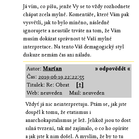
Já vím, co píšu, jenže Vy se to vždy rozhodnete
chápat zcela mylně. Komentáře, které Vám pak
vysvětlí, jak to bylo míněno, následně
ignorujete a neustále trváte na tom, že Vám
musím dokázat správnost té Vaší mylné
interpretace. Na tento Váš demagogický styl
diskuze nemám čas ani náladu.
Autor:
Marťan
» odpovědět «
Čas:
2019-06-19 22:22:55
Titulek: Re: Obrat
[↑]
Web: neuveden
Mail: neuveden
Vždyť já nic neinterpretuju. Ptám se, jak jste
dospěl k tomu, že etatismus i
anarchokapitalismus je lež. Jelikož jsou to dost
silná tvrzení, tak mě zajímalo, o co ho opíráte
a jak jste k nim došel. A myslím, že by to tu