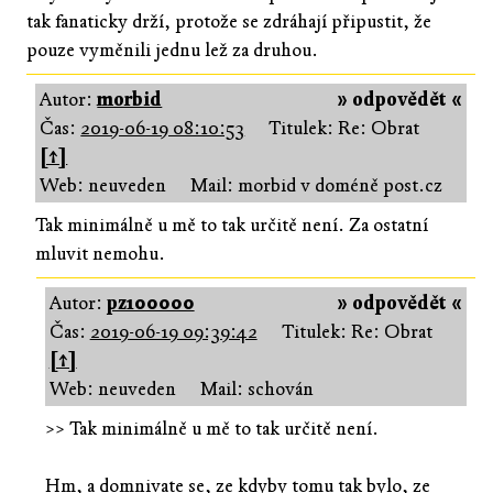
tak fanaticky drží, protože se zdráhají připustit, že
pouze vyměnili jednu lež za druhou.
Autor:
morbid
» odpovědět «
Čas:
2019-06-19 08:10:53
Titulek: Re: Obrat
[↑]
Web: neuveden
Mail: morbid v doméně post.cz
Tak minimálně u mě to tak určitě není. Za ostatní
mluvit nemohu.
Autor:
pz100000
» odpovědět «
Čas:
2019-06-19 09:39:42
Titulek: Re: Obrat
[↑]
Web: neuveden
Mail: schován
>> Tak minimálně u mě to tak určitě není.
Hm, a domnivate se, ze kdyby tomu tak bylo, ze