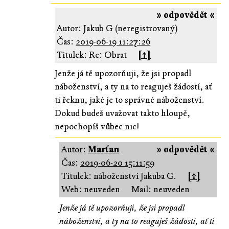
» odpovědět «
Autor: Jakub G (neregistrovaný)
Čas:
2019-06-19 11:27:26
Titulek: Re: Obrat
[↑]
Jenže já tě upozorňuji, že jsi propadl
náboženství, a ty na to reaguješ žádostí, ať
ti řeknu, jaké je to správné náboženství.
Dokud budeš uvažovat takto hloupě,
nepochopíš vůbec nic!
Autor:
Marťan
» odpovědět «
Čas:
2019-06-20 15:11:59
Titulek: náboženství Jakuba G.
[↑]
Web: neuveden
Mail: neuveden
Jenže já tě upozorňuji, že jsi propadl
náboženství, a ty na to reaguješ žádostí, ať ti