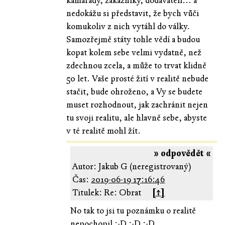
kamarády, zákazníky, dodavateli... a
nedokážu si představit, že bych vůči
komukoliv z nich vytáhl do války.
Samozřejmě státy tohle vědí a budou
kopat kolem sebe velmi vydatně, než
zdechnou zcela, a může to trvat klidně
50 let. Vaše prosté žití v realitě nebude
stačit, bude ohroženo, a Vy se budete
muset rozhodnout, jak zachránit nejen
tu svoji realitu, ale hlavně sebe, abyste
v té realitě mohl žít.
» odpovědět «
Autor: Jakub G (neregistrovaný)
Čas:
2019-06-19 17:16:46
Titulek: Re: Obrat
[↑]
No tak to jsi tu poznámku o realitě
nepochopil :-D :-D :-D