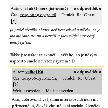
Autor: Jakub G (neregistrovaný)
» odpovědět «
Čas:
2019-06-19 09:39:28
Titulek: Re: Obrat
[↑]
Já prošel několika obraty, než jsem zůstal u něčeho, co je
pro mě konzistentní a netváří se jako někým navržený
umělý systém.
Takže jste nakonec skončil u něčeho, co je někým
naprosto uměle nevržený systém :-D
Autor:
velkej Ká
» odpovědět «
Čas:
2019-06-19 10:41:14
Titulek: Re: Obrat
[↑]
Web: neuveden
Mail: neuveden
Ano, dobrovolná vzájemná interakce lidí není nic
přirozeného, člověk vlastně není sociální živočich