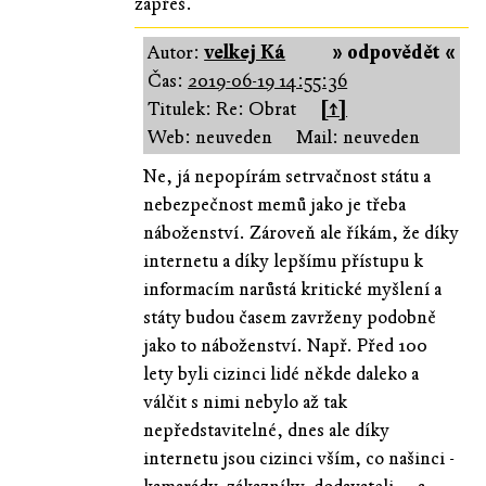
zapřeš.
Autor:
velkej Ká
» odpovědět «
Čas:
2019-06-19 14:55:36
Titulek: Re: Obrat
[↑]
Web: neuveden
Mail: neuveden
Ne, já nepopírám setrvačnost státu a
nebezpečnost memů jako je třeba
náboženství. Zároveň ale říkám, že díky
internetu a díky lepšímu přístupu k
informacím narůstá kritické myšlení a
státy budou časem zavrženy podobně
jako to náboženství. Např. Před 100
lety byli cizinci lidé někde daleko a
válčit s nimi nebylo až tak
nepředstavitelné, dnes ale díky
internetu jsou cizinci vším, co našinci -