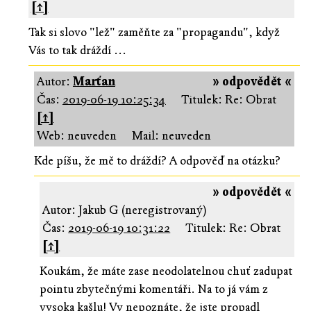
[↑]
Tak si slovo "lež" zaměňte za "propagandu", když
Vás to tak dráždí ...
Autor:
Marťan
» odpovědět «
Čas:
2019-06-19 10:25:34
Titulek: Re: Obrat
[↑]
Web: neuveden
Mail: neuveden
Kde píšu, že mě to dráždí? A odpověď na otázku?
» odpovědět «
Autor: Jakub G (neregistrovaný)
Čas:
2019-06-19 10:31:22
Titulek: Re: Obrat
[↑]
Koukám, že máte zase neodolatelnou chuť zadupat
pointu zbytečnými komentáři. Na to já vám z
vysoka kašlu! Vy nepoznáte, že jste propadl