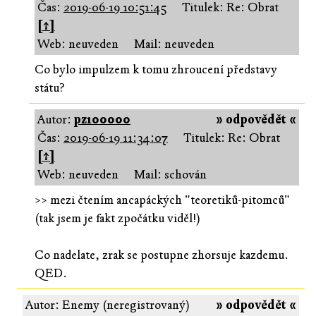
Čas:
2019-06-19 10:51:45
Titulek: Re: Obrat
[↑]
Web: neuveden
Mail: neuveden
Co bylo impulzem k tomu zhroucení představy
státu?
Autor:
pz100000
» odpovědět «
Čas:
2019-06-19 11:34:07
Titulek: Re: Obrat
[↑]
Web: neuveden
Mail: schován
>> mezi čtením ancapáckých "teoretiků-pitomců"
(tak jsem je fakt zpočátku viděl!)
Co nadelate, zrak se postupne zhorsuje kazdemu.
QED.
Autor: Enemy (neregistrovaný)
» odpovědět «