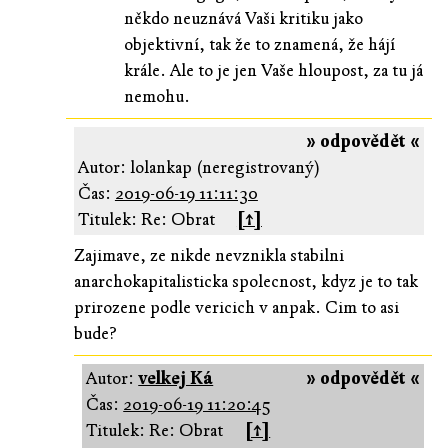
někdo neuznává Vaši kritiku jako
objektivní, tak že to znamená, že hájí
krále. Ale to je jen Vaše hloupost, za tu já
nemohu.
» odpovědět «
Autor: lolankap (neregistrovaný)
Čas:
2019-06-19 11:11:30
Titulek: Re: Obrat
[↑]
Zajimave, ze nikde nevznikla stabilni
anarchokapitalisticka spolecnost, kdyz je to tak
prirozene podle vericich v anpak. Cim to asi
bude?
Autor:
velkej Ká
» odpovědět «
Čas:
2019-06-19 11:20:45
Titulek: Re: Obrat
[↑]