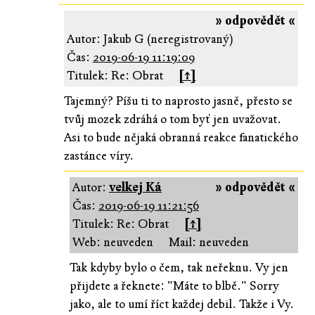
» odpovědět «
Autor: Jakub G (neregistrovaný)
Čas:
2019-06-19 11:19:09
Titulek: Re: Obrat
[↑]
Tajemný? Píšu ti to naprosto jasně, přesto se
tvůj mozek zdráhá o tom byť jen uvažovat.
Asi to bude nějaká obranná reakce fanatického
zastánce víry.
Autor:
velkej Ká
» odpovědět «
Čas:
2019-06-19 11:21:56
Titulek: Re: Obrat
[↑]
Web: neuveden
Mail: neuveden
Tak kdyby bylo o čem, tak neřeknu. Vy jen
přijdete a řeknete: "Máte to blbě." Sorry
jako, ale to umí říct každej debil. Takže i Vy.