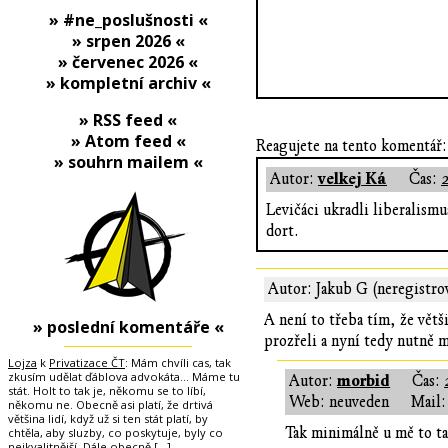
» #ne_poslušnosti «
» srpen 2026 «
» červenec 2026 «
» kompletní archiv «
» RSS feed «
» Atom feed «
Reagujete na tento komentář:
» souhrn mailem «
velkej Ká
Autor:
Čas:
Levičáci ukradli liberalismu
dort.
Autor: Jakub G (neregistro
A není to třeba tím, že větš
» poslední komentáře «
prozřeli a nyní tedy nutně m
Lojza
k
Privatizace ČT
: Mám chvíli cas, tak
zkusím udělat ďáblova advokáta... Máme tu
morbid
Autor:
Čas:
stát. Holt to tak je, někomu se to líbí,
Web: neuveden
Mail:
někomu ne. Obecně asi platí, že drtivá
většina lidí, když už si ten stát platí, by
Tak minimálně u mě to ta
chtěla, aby sluzby, co poskytuje, byly co
nejkvalitnější. Dále obecně
[…]