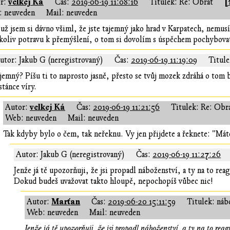
velkej Ká
[
r:
Čas:
2019-06-19 11:08:16
Titulek: Re: Obrat
 neuveden
Mail: neuveden
už jsem si dávno všiml, že jste tajemný jako hrad v Karpatech, nemus
koliv potravu k přemýšlení, o tom si dovolím s úspěchem pochybova
utor: Jakub G (neregistrovaný)
Čas:
2019-06-19 11:19:09
Titule
jemný? Píšu ti to naprosto jasně, přesto se tvůj mozek zdráhá o tom 
stánce víry.
velkej Ká
Autor:
Čas:
2019-06-19 11:21:56
Titulek: Re: Obr
Web: neuveden
Mail: neuveden
Tak kdyby bylo o čem, tak neřeknu. Vy jen přijdete a řeknete: "Máte 
Autor: Jakub G (neregistrovaný)
Čas:
2019-06-19 11:27:26
Jenže já tě upozorňuji, že jsi propadl náboženství, a ty na to reag
Dokud budeš uvažovat takto hloupě, nepochopíš vůbec nic!
Marťan
Autor:
Čas:
2019-06-20 15:11:59
Titulek: náb
Web: neuveden
Mail: neuveden
Jenže já tě upozorňuji, že jsi propadl náboženství, a ty na to reag