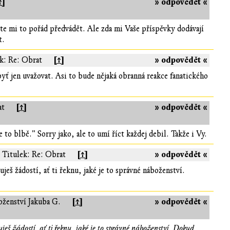
↑]
» odpovědět «
íte mi to pořád předvádět. Ale zda mi Vaše příspěvky dodávají
t.
[↑]
» odpovědět «
k: Re: Obrat
byť jen uvažovat. Asi to bude nějaká obranná reakce fanatického
[↑]
» odpovědět «
at
to blbě." Sorry jako, ale to umí říct každej debil. Takže i Vy.
[↑]
» odpovědět «
Titulek: Re: Obrat
uješ žádostí, ať ti řeknu, jaké je to správné náboženství.
[↑]
» odpovědět «
oženství Jakuba G.
uješ žádostí, ať ti řeknu, jaké je to správné náboženství. Dokud