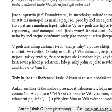
budeš uvažovat takto hloupě, nepochopíš vůbec nic!
Jste si opravdu jist? Domnívám se, že anarchokapitalisté se na
že stát má monopol na násilí a ptají se, proč by měl mít a jes
šlo a patrně i mnohem lépe). Kdežto Vy tu v podstatě hájíte t
argumenty, proč monopol není. Jindy vymýšlíte zástupné dův
nebo by měl stejné systémové vady jako monopol státu (bezp
V podstatě ankap zastánci tvrdí "král je nahý" a pouze chtějí, 
rouhání. Vy tvrdíte, že nahý není. Když Vám dokazují, že je, t
nejsou, tak vy tvrdíte, že sice nejsou ale že mohou být, když 
kritizovat jelikož je relativní, kdo je nahý jedni se ještě nesv
zamlžil a o to Vám šlo.
Tedy hájíte tu náboženství krále. Akorát si to sám nedokážet
Ankap zastánci těžko mohou prosazovat náboženství, když nic 
zastáncům. A v podstatě "věřte si ale nenuťte Vaši víru nám, n
zdravotní pojištění, ...) a přispívat Vám na Vaši svěcenou vod
Autor: Jakub G (neregistrovaný)
Čas:
2019-06-20 15: