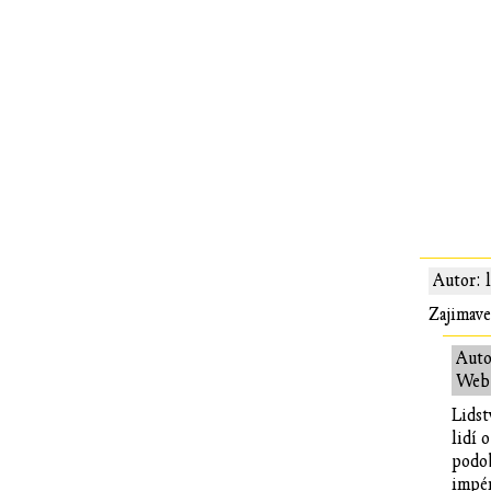
Autor: 
Zajimave
Auto
Web:
Lidst
lidí 
podob
impér