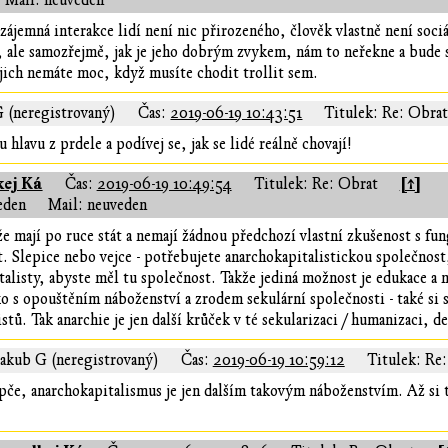
Mail: neuveden
ájemná interakce lidí není nic přirozeného, člověk vlastně není sociá
, ale samozřejmě, jak je jeho dobrým zvykem, nám to neřekne a bude 
 jich nemáte moc, když musíte chodit trollit sem.
G (neregistrovaný)
Čas:
2019-06-19 10:43:51
Titulek: Re: Obra
u hlavu z prdele a podívej se, jak se lidé reálně chovají!
kej Ká
[↑]
Čas:
2019-06-19 10:49:54
Titulek: Re: Obrat
eden
Mail: neuveden
e mají po ruce stát a nemají žádnou předchozí vlastní zkušenost s fu
át. Slepice nebo vejce - potřebujete anarchokapitalistickou společnost
talisty, abyste měl tu společnost. Takže jediná možnost je edukace a
 s opouštěním náboženství a zrodem sekulární společnosti - také si s
istů. Tak anarchie je jen další krůček v té sekularizaci / humanizaci,
Jakub G (neregistrovaný)
Čas:
2019-06-19 10:59:12
Titulek: Re
pče, anarchokapitalismus je jen dalším takovým náboženstvím. Až si 