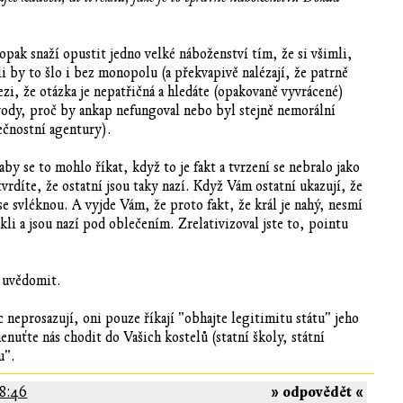
opak snaží opustit jedno velké náboženství tím, že si všimli,
tli by to šlo i bez monopolu (a překvapivě nalézají, že patrně
ezi, že otázka je nepatřičná a hledáte (opakovaně vyvrácené)
ody, proč by ankap nefungoval nebo byl stejně nemorální
ečnostní agentury).
aby se to mohlo říkat, když to je fakt a tvrzení se nebralo jako
vrdíte, že ostatní jsou taky nazí. Když Vám ostatní ukazují, že
se svléknou. A vyjde Vám, že proto fakt, že král je nahý, nesmí
lékli a jsou nazí pod oblečením. Zrelativizoval jste to, pointu
e uvědomit.
neprosazují, oni pouze říkají "obhajte legitimitu státu" jeho
enuťte nás chodit do Vašich kostelů (statní školy, státní
u".
» odpovědět «
28:46