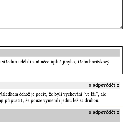
 i středu a udělali z ní něco úplně jinýho, třeba borůvkový
» odpovědět «
sledkem čehož je pocit, že byli vychováni "ve lži", ale
ají připustit, že pouze vyměnili jednu lež za druhou.
» odpovědět «