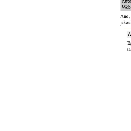
Auto
Web:
Ano, 
jakou
A
Ta
za