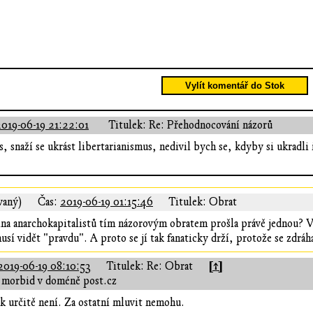
Vylít komentář do Stok
2019-06-19 21:22:01
Titulek: Re: Přehodnocování názorů
s, snaží se ukrást libertarianismus, nedivil bych se, kdyby si ukradli
vaný)
Čas:
2019-06-19 01:15:46
Titulek: Obrat
ina anarchokapitalistů tím názorovým obratem prošla právě jednou? Vý
usí vidět "pravdu". A proto se jí tak fanaticky drží, protože se zdráh
[↑]
2019-06-19 08:10:53
Titulek: Re: Obrat
 morbid v doméně post.cz
k určitě není. Za ostatní mluvit nemohu.