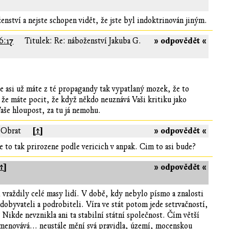
ženství a nejste schopen vidět, že jste byl indoktrinován jiným.
» odpovědět «
6:17
Titulek: Re: náboženství Jakuba G.
e asi už máte z té propagandy tak vypatlaný mozek, že to
 že máte pocit, že když někdo neuznává Vaši kritiku jako
 Vaše hloupost, za tu já nemohu.
[↑]
» odpovědět «
 Obrat
je to tak prirozene podle vericich v anpak. Cim to asi bude?
↑]
» odpovědět «
 vraždily celé masy lidí. V době, kdy nebylo písmo a znalosti
obyvateli a podrobiteli. Víra ve stát potom jede setrvačností,
 Nikde nevznikla ani ta stabilní státní společnost. Čím větší
jmenovává... neustále mění svá pravidla, území, mocenskou