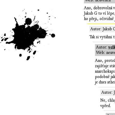
Web: neuveden
Ano, dobrovolná vz
Jakub G to ví lépe
ho přeji, očividně
Autor: Jakub 
Tak si vytáhni t
vel
Autor:
Web: neuv
Ano, protož
zajišťuje st
anarchokapi
podobně jako
je dnes athe
Autor: 
Ne, chla
vpřed.