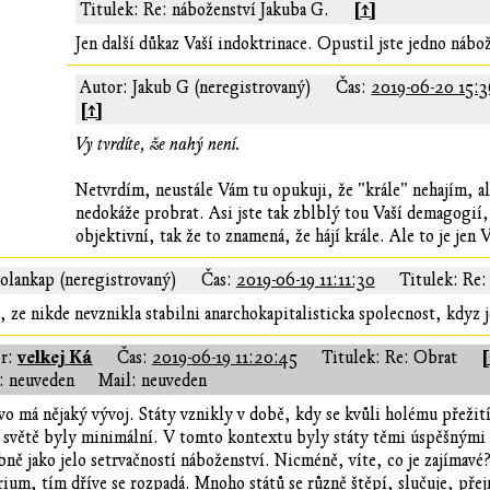
[↑]
Titulek: Re: náboženství Jakuba G.
Jen další důkaz Vaší indoktrinace. Opustil jste jedno nábo
Autor: Jakub G (neregistrovaný)
Čas:
2019-06-20 15:3
[↑]
Vy tvrdíte, že nahý není.
Netvrdím, neustále Vám tu opukuji, že "krále" nehajím, al
nedokáže probrat. Asi jste tak zblblý tou Vaší demagogií,
objektivní, tak že to znamená, že hájí krále. Ale to je jen
lolankap (neregistrovaný)
Čas:
2019-06-19 11:11:30
Titulek: Re:
, ze nikde nevznikla stabilni anarchokapitalisticka spolecnost, kdyz 
velkej Ká
[
r:
Čas:
2019-06-19 11:20:45
Titulek: Re: Obrat
 neuveden
Mail: neuveden
vo má nějaký vývoj. Státy vznikly v době, kdy se kvůli holému přežití
o světě byly minimální. V tomto kontextu byly státy těmi úspěšnými d
ně jako jelo setrvačností náboženství. Nicméně, víte, co je zajímavé?
ium, tím dříve se rozpadá. Mnoho států se různě štěpí, slučuje, pře