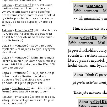
Rakusak
k
Privatizace ČT
: Ne, stat krade
pz100000
Autor:
nasilim schopnym lidem zdroje, coz
Web: neuveden
Ma
vyhovuje tem, ktery z toho benefituji!
Treba zamestnanci statni televize. Pokud
>> Tak minimálně u mě
ty a tobe podobni tak moc chcete svou
televizi, slozte se a kupte si ji. Nebo si ji
zalozte.
Hm, a domnivate se, 
Rakusak
k
Privatizace ČT
: Jdi uz do blazince
:-D Odpovedi na vsechny sve otazky jsi
dostal. Moc nezlob, nebo te zase budou
velkej Ká
Autor:
Ča
hospitalisovat ;-)
Web: neuveden
Mail:
Lojza
k
Privatizace ČT
: Souvisí to s tvou
myšlenkou, že nejlepší by bylo, kdyby vše
Já prošel několika obraty
vlastnil stat
socialista, zastánce mini
Lojza
k
Privatizace ČT
: Mám tím na mysli
kterou jsem si neprošel,
jakékoliv minulé i současné socialistické či
komunistické či podobné státu. Před 100
hodně dávno, aniž bych s
lety jako dneska.
Lojza
k
Privatizace ČT
: To je jedno...to je
Autor: Jakub G (nere
ta tvá obvyklá rétorika....nabídce a
poptávce říkáš spekulace a tak....ale v
Já prošel několika obra
pohodě. I tak, je to jak jsem rekl
Lojza
k
Privatizace ČT
: Ano. A to i když to
řekneš takto zavádějícím zpusobem
Takže jste nakonec sk
Rakusak
k
Privatizace ČT
: Jiste. Je zde diky
zdroju, ktere stat vybira nasilim. Co je na
velkej K
Autor:
tom volnotrzniho?