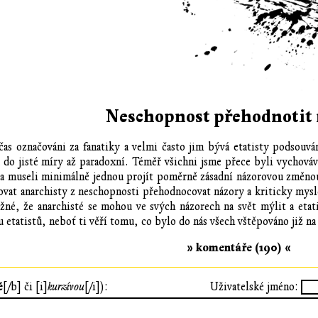
Neschopnost přehodnotit
čas označováni za fanatiky a velmi často jim bývá etatisty podsouv
a do jisté míry až paradoxní. Téměř všichni jsme přece byli vychováv
 museli minimálně jednou projít poměrně zásadní názorovou změnou 
ovat anarchisty z neschopnosti přehodnocovat názory a kriticky mysl
žné, že anarchisté se mohou ve svých názorech na svět mýlit a eta
u etatistů, neboť ti věří tomu, co bylo do nás všech vštěpováno již na
» komentáře (190) «
ě
[/b] či [i]
kurzívou
[/i]):
Uživatelské jméno: