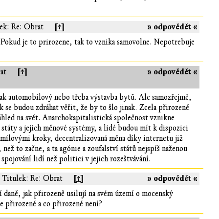
[↑]
» odpovědět «
ek: Re: Obrat
t. Pokud je to prirozene, tak to vznika samovolne. Nepotrebuje
[↑]
» odpovědět «
at
 tak automobilový nebo třeba výstavba bytů. Ale samozřejmě,
ak se budou zdráhat věřit, že by to šlo jinak. Zcela přirozeně
áhled na svět. Anarchokapitalistická společnost vznikne
í státy a jejich měnové systémy, a lidé budou mít k dispozici
mílovými kroky, decentralizovaná měna díky internetu již
, než to začne, a ta agónie a zoufalství států nejspíš naženou
pojování lidí než politici v jejich rozeštvávání.
[↑]
» odpovědět «
Titulek: Re: Obrat
ají daně, jak přirozeně usilují na svém území o mocenský
je přirozené a co přirozené není?