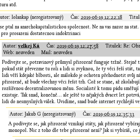
turu atd.
utor: lolankap (neregistrovaný)
Čas:
2019-06-19 12:22:18
Titul
 se ptal na anarchokapitalistickou spolecnost. Ne na vas nazor na sta
 pro prosazeni dostatecnou indoktrinaci
velkej Ká
Autor:
Čas:
2019-06-19 12:27:58
Titulek: Re: Obr
Web: neuveden
Mail: neuveden
Podívejte se, potravinový průmysl přirozeně funguje tržně. Stejně
pokud stát převezme tu roli a lidi si zvyknou, že ty věci řeší stát, t
lidi věří kdejaké blbosti, ale málokdo je ochoten přehodnotit svůj n
přirozeně, až bude všechny věci řešit trh. Což se stane, až zkolabuj
rozšířenou decentralizovanou měnu. Socialisté k tomu pádu směřují 
existuje. Tak snad, konečně... ale ještě to nějakých dvacet let potrvá
lidi do nesmyslných válek. Uvidíme, snad bude internet rychlejší ve s
Autor: Jakub G (neregistrovaný)
Čas:
2019-06-19 12:35:33
A podívejte se, jak přirozeně vznikají státy, jak přirozeně vybír
monopol. Nic z toho dle tebe přirozené není? Jak si vybíráš, co 