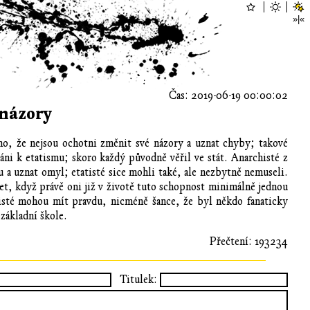
Čas: 2019-06-19 00:00:02
 názory
áno, že nejsou ochotni změnit své názory a uznat chyby; takové
áni k etatismu; skoro každý původně věřil ve stát. Anarchisté z
a uznat omyl; etatisté sice mohli také, ale nezbytně nemuseli.
et, když právě oni již v životě tuto schopnost minimálně jednou
tisté mohou mít pravdu, nicméně šance, že byl někdo fanaticky
 základní škole.
Přečtení: 193234
Titulek: