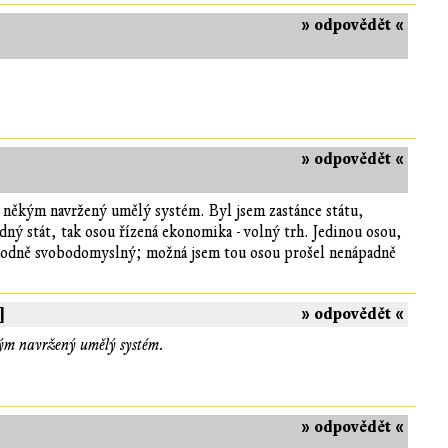
» odpovědět «
» odpovědět «
ako někým navržený umělý systém. Byl jsem zastánce státu,
žádný stát, tak osou řízená ekonomika - volný trh. Jedinou osou,
yl hodně svobodomyslný; možná jsem tou osou prošel nenápadně
]
» odpovědět «
někým navržený umělý systém.
» odpovědět «