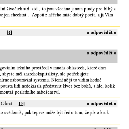
lní živočich atd. atd., to jsou všechno jenom pindy pro blbý a
se jen chechtat... Aspoň z něčeho máte dobrý pocit, a já Vám
[↑]
» odpovědět «
t
» odpovědět «
ngováním tržního prostředí v mnoha oblastech, které dnes
, abyste měl anarchokapitalisty, ale potřebujete
 mírné nabourávání systému. Nicméně já to vidím hodně
pousta lidí nedokázala představit život bez bohů, a hle, kolik
 demontáž posledního náboženství.
[↑]
» odpovědět «
: Obrat
to uvědomíš, pak teprve může být řeč o tom, že jde o krok