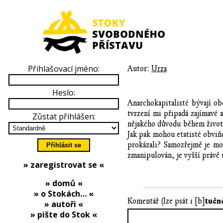
Přihlašovací jméno:
Autor:
Urza
Heslo:
Anarchokapitalisté bývají ob
tvrzení mi připadá zajímavé 
Zůstat přihlášen:
nějakého důvodu během života
Jak pak mohou etatisté obviň
prokázali? Samozřejmě je mo
zmanipulován, je vyšší právě 
» zaregistrovat se «
» domů «
» o Stokách… «
tučn
Komentář (lze psát i [b]
» autoři «
» pište do Stok «