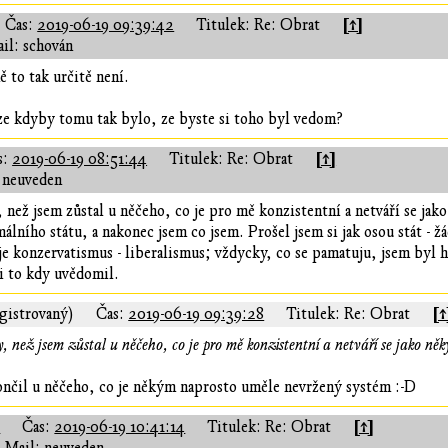
[↑]
Čas:
2019-06-19 09:39:42
Titulek: Re: Obrat
il: schován
 to tak určitě není.
ze kdyby tomu tak bylo, ze byste si toho byl vedom?
[↑]
s:
2019-06-19 08:51:44
Titulek: Re: Obrat
 neuveden
, než jsem zůstal u něčeho, co je pro mě konzistentní a netváří se j
málního státu, a nakonec jsem co jsem. Prošel jsem si jak osou stát - 
 je konzervatismus - liberalismus; vždycky, co se pamatuju, jsem b
i to kdy uvědomil.
[↑
gistrovaný)
Čas:
2019-06-19 09:39:28
Titulek: Re: Obrat
ty, než jsem zůstal u něčeho, co je pro mě konzistentní a netváří se jako 
ončil u něčeho, co je někým naprosto uměle nevržený systém :-D
á
[↑]
Čas:
2019-06-19 10:41:14
Titulek: Re: Obrat