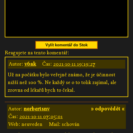
Vylít komentář do Stok
Reagujete na tento komentář:
Autor:
v6ak
Čas:
2021-10-11 19:19:27
Už na počátku bylo veřejně známo, že je účinnost
nižší než 100 %. Ne každý se o to tolik zajímal, ale
zrovna od lékařů bych to čekal.
Autor:
norbertsnv
» odpovědět «
Čas:
2021-10-11 07:05:01
Web: neuveden
Mail: schován