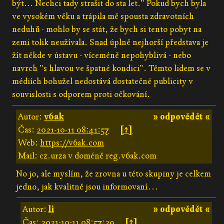
být... Nechci tady strašit do sta let." Pokud bych byla
ve vysokém věku a trápila mě spousta zdravotních
neduhů - mohlo by se stát, že bych si tento pobyt na
zemi tolik neužívala. Snad úplně nejhorší představa je
žít někde v ústavu - víceméně nepohyblivá - nebo
navrch "s hlavou ve špatné kondici". Těmto lidem se v
médiích bohužel nedostává dostatečné publicity v
souvislosti s odporem proti očkování.
Autor:
v6ak
» odpovědět «
Čas:
2021-10-11 08:41:57
[↑]
Web:
https://v6ak.com
Mail: cz.urza v doméně reg.v6ak.com
No jo, ale myslím, že zrovna u této skupiny je celkem
jedno, jak kvalitně jsou informovaní…
Autor:
li
» odpovědět «
Čas:
2021-10-11 08:57:29
[↑]