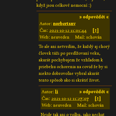
když jsou celkově nemocní :)
» odpovědět «
Autor:
norbertsnv
Čas:
2021-10-12 11:01:44
[↑]
Web: neuveden
Mail: schován
To ale ani netvrdím, že každý aj chorý
človek túži po predlžovaní veku,
akurát pochybujem že vzhľadom k
priebehu ochorenia na covid že by si
niekto dobrovoľne vybral akurát
tento spôsob ako si skrátiť život.
Autor:
li
» odpovědět «
Čas:
2021-10-12 11:27:07
[↑]
Web: neuveden
Mail: schován
Nejde tak ani o volbu, jako nechat