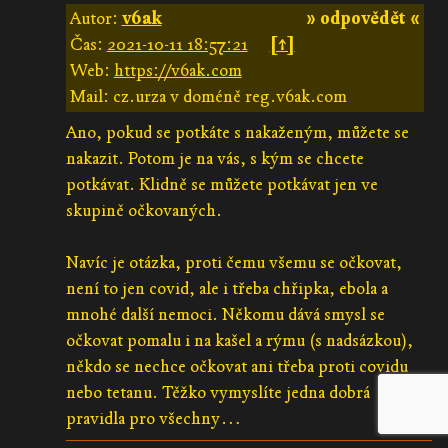
Autor:
v6ak
» odpovědět «
Čas:
2021-10-11 18:57:21
[↑]
Web:
https://v6ak.com
Mail: cz.urza v doméně reg.v6ak.com
Ano, pokud se potkáte s nakaženým, můžete se
nakazit. Potom je na vás, s kým se chcete
potkávat. Klidně se můžete potkávat jen ve
skupině očkovaných.
Navíc je otázka, proti čemu všemu se očkovat,
není to jen covid, ale i třeba chřipka, ebola a
mnohé další nemoci. Někomu dává smysl se
očkovat pomalu i na kašel a rýmu (s nadsázkou),
někdo se nechce očkovat ani třeba proti covidu
nebo tetanu. Těžko vymyslíte jedna dobrá
pravidla pro všechny…