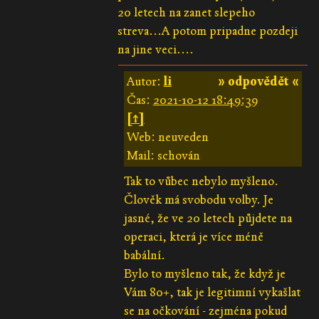
20 letech na zanet slepeho
streva...A potom pripadne pozdeji
na jine veci....
Autor:
li
» odpovědět «
Čas:
2021-10-12 18:49:39
[↑]
Web: neuveden
Mail: schován
Tak to vůbec nebylo myšleno.
Člověk má svobodu volby. Je
jasné, že ve 20 letech půjdete na
operaci, která je více méně
babální.
Bylo to myšleno tak, že když je
Vám 80+, tak je legitimní vykašlat
se na očkování - zejména pokud