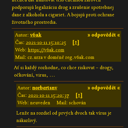
podporujú legalizáciu drog a zrušenie spotrebnej
dane z alkoholu a cigariet. A bojujú proti ochrane
životného prostredia.
Autor:
v6ak
» odpovědět «
Čas:
2021-10-11 15:10:25
[↑]
Web:
https://v6ak.com
Mail: cz.urza v doméně reg.v6ak.com
Ať si každý rozhodne, co chce riskovat – drogy,
očkování, virus, …
Autor:
norbertsnv
» odpovědět «
Čas:
2021-10-11 15:20:37
[↑]
Web: neuveden
Mail: schován
Lenže na rozdiel od prvých dvoch tak vírus je
nákazlivý.