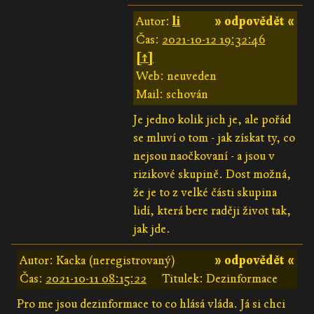
Autor:
li
» odpovědět «
Čas:
2021-10-12 19:32:46
[↑]
Web: neuveden
Mail: schován
Je jedno kolik jich je, ale pořád
se mluví o tom - jak získat ty, co
nejsou naočkovaní - a jsou v
rizikové skupině. Dost možná,
že je to z velké části skupina
lidí, která bere raději život tak,
jak jde.
Autor: Kacka (neregistrovaný)
» odpovědět «
Čas:
2021-10-11 08:15:22
Titulek: Dezinformace
Pro me jsou dezinformace to co hlásá vláda. Já si chci