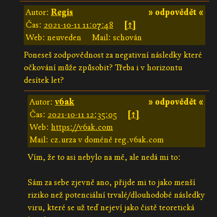
Autor:
Regis
» odpovědět «
Čas:
2021-10-11 11:07:48
[↑]
Web: neuveden
Mail: schován
Poneseš zodpovědnost za negativní následky které
očkování může způsobit? Třeba i v horizontu
desítek let?
Autor:
v6ak
» odpovědět «
Čas:
2021-10-11 12:35:05
[↑]
Web:
https://v6ak.com
Mail: cz.urza v doméně reg.v6ak.com
Vím, že to asi nebylo na mě, ale nedá mi to:
Sám za sebe zjevně ano, přijde mi to jako menší
riziko než potenciální trvalé/dlouhodobé následky
viru, které se už teď nejeví jako čistě teoretická