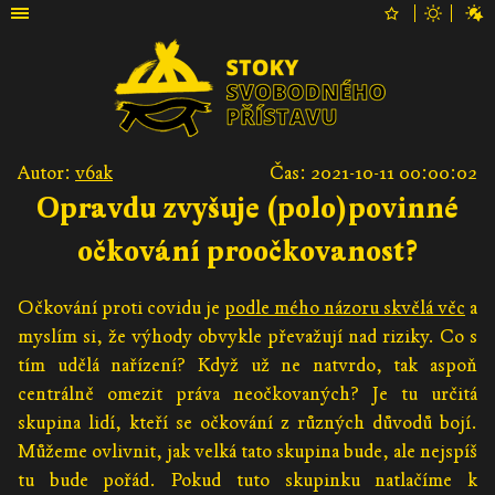
Autor:
v6ak
Čas: 2021-10-11 00:00:02
Opravdu zvyšuje (polo)povinné
očkování proočkovanost?
Očkování proti covidu je
podle mého názoru skvělá věc
a
myslím si, že výhody obvykle převažují nad riziky. Co s
tím udělá nařízení? Když už ne natvrdo, tak aspoň
centrálně omezit práva neočkovaných? Je tu určitá
skupina lidí, kteří se očkování z různých důvodů bojí.
Můžeme ovlivnit, jak velká tato skupina bude, ale nejspíš
tu bude pořád. Pokud tuto skupinku natlačíme k