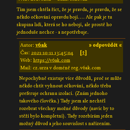
Tím jsem chtěla říct, že je pravda, je pravda, že se
někdo očkování opravdu bojí.... Ale pak je tu
skupina lidí, která se ho nebojí, ale prostě ho
jednoduše nechce - a nepotřebuje.
Autor:
v6ak
» odpovědět «
Čas:
2021-10-11 13:45:04
[↑]
Web:
https://v6ak.com
Mail: cz.urza v doméně reg.v6ak.com
Nepochybně existuje více důvodů, proč se může
někdo chtít vyhnout očkování, někdo třeba
preferuje ochranu izolací. (Znám jednoho
takového člověka.) Tady jsem ale nechtěl
rozebrat všechny možné důvody (navíc by to
stěží bylo kompletní). Tady rozebírám jeden
možný důvod a jeho souvislost s nařízením.