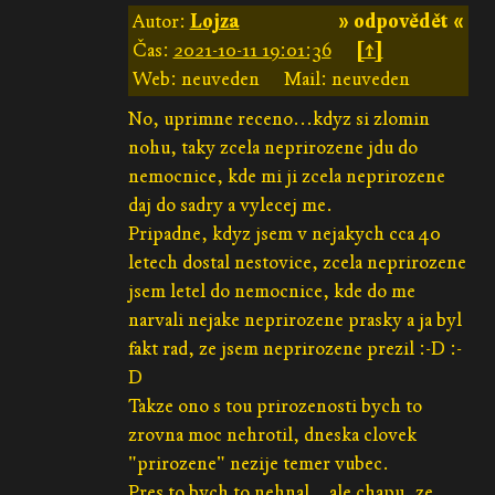
Autor:
Lojza
» odpovědět «
Čas:
2021-10-11 19:01:36
[↑]
Web: neuveden
Mail: neuveden
No, uprimne receno...kdyz si zlomin
nohu, taky zcela neprirozene jdu do
nemocnice, kde mi ji zcela neprirozene
daj do sadry a vylecej me.
Pripadne, kdyz jsem v nejakych cca 40
letech dostal nestovice, zcela neprirozene
jsem letel do nemocnice, kde do me
narvali nejake neprirozene prasky a ja byl
fakt rad, ze jsem neprirozene prezil :-D :-
D
Takze ono s tou prirozenosti bych to
zrovna moc nehrotil, dneska clovek
"prirozene" nezije temer vubec.
Pres to bych to nehnal...ale chapu, ze