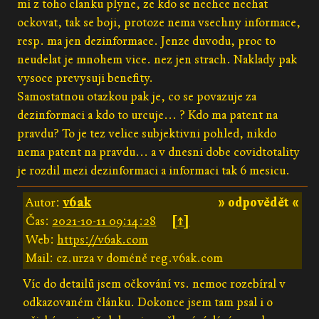
mi z toho clanku plyne, ze kdo se nechce nechat
ockovat, tak se boji, protoze nema vsechny informace,
resp. ma jen dezinformace. Jenze duvodu, proc to
neudelat je mnohem vice. nez jen strach. Naklady pak
vysoce prevysuji benefity.
Samostatnou otazkou pak je, co se povazuje za
dezinformaci a kdo to urcuje... ? Kdo ma patent na
pravdu? To je tez velice subjektivni pohled, nikdo
nema patent na pravdu... a v dnesni dobe covidtotality
je rozdil mezi dezinformaci a informaci tak 6 mesicu.
Autor:
v6ak
» odpovědět «
Čas:
2021-10-11 09:14:28
[↑]
Web:
https://v6ak.com
Mail: cz.urza v doméně reg.v6ak.com
Víc do detailů jsem očkování vs. nemoc rozebíral v
odkazovaném článku. Dokonce jsem tam psal i o