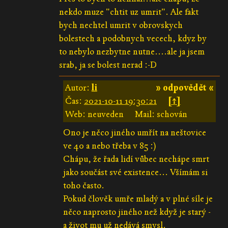
nekdo muze "chtit uz umrit". Ale fakt
bych nechtel umrit v obrovskych
bolestech a podobnych vecech, kdyz by
to nebylo nezbytne nutne....ale ja jsem
srab, ja se bolest nerad :-D
Autor:
li
» odpovědět «
Čas:
2021-10-11 19:30:21
[↑]
Web: neuveden
Mail: schován
Ono je něco jiného umřít na neštovice
ve 40 a nebo třeba v 85 :)
Chápu, že řada lidí vůbec nechápe smrt
jako součást své existence... Všímám si
toho často.
Pokud člověk umře mladý a v plné síle je
něco naprosto jiného než když je starý -
a život mu už nedává smysl.