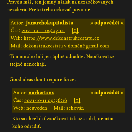
Pravdu máš, ten jemný nátlak na nezaočkovaných
nezaberá. Preto treba očkovať povinne.
Autor:
Janarchokapitalista
» odpovědět «
Čas:
2021-10-11 09:07:01
[↑]
Web:
https://www.dekonstrukcestatu.cz
Mail: dekonstrukcestatu v doméně gmail.com
Tím mnoho lidí jen úplně odradíte. Naočkovat se
stejně nenechají.
Good ideas don't require force.
Autor:
norbertsnv
» odpovědět «
Čas:
2021-10-11 09:36:16
[↑]
Web: neuveden
Mail: schován
Kto sa chcel dať zaočkovať tak už sa dal, nemám
koho odradiť.