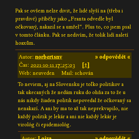
Pak se ovšem nelze divit, že lidé slyší na (třeba i
pravdivé) příběhy jako „Franta odvedle byl
očkovaný, nakazil se a umřel“. Plus to, co jsem psal
v tomto článku. Pak se nedivím, že tolik lidí naletí
hoaxům.
Autor:
norbertsnv
» odpovědět «
Čas:
2021-10-11 17:25:03
[↑]
Web: neuveden
Mail: schován
To neviem, aj na Slovensku je toľko politikov a
tak ukecaných že nedám ruku do ohňa za to že u
nás nikdy žiaden politik nepovedal že očkovaný sa
nenakazí. A ani by ma to až tak neprekvapilo, nie
každý politik je lekár a ani nie každý lekár je
virológ či epidemiológ.
Autor:
Lojza
» odpovědět «