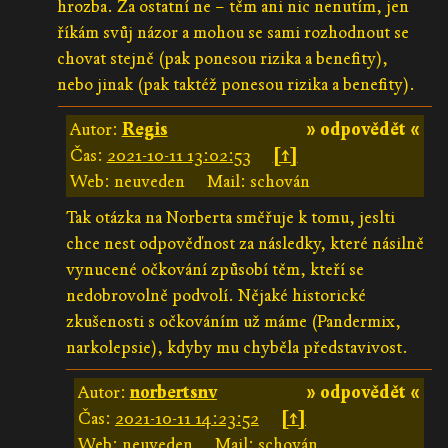
hrozba. Za ostatní ne – těm ani nic nenutím, jen
říkám svůj názor a mohou se sami rozhodnout se
chovat stejně (pak ponesou rizika a benefity),
nebo jinak (pak taktéž ponesou rizika a benefity).
Autor:
Regis
» odpovědět «
Čas:
2021-10-11 13:02:53
[↑]
Web: neuveden
Mail: schován
Tak otázka na Norberta směřuje k tomu, jeslti
chce nest odpověďnost za následky, které násilně
vynucené očkování způsobí těm, kteří se
nedobrovolně podvolí. Nějaké historické
zkušenosti s očkováním už máme (Pandermix,
narkolepsie), kdyby mu chyběla představivost.
Autor:
norbertsnv
» odpovědět «
Čas:
2021-10-11 14:23:52
[↑]
Web: neuveden
Mail: schován