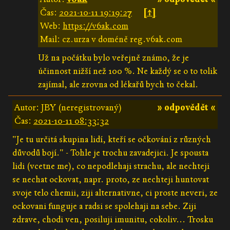
Čas:
2021-10-11 19:19:27
[↑]
Web:
https://v6ak.com
Mail: cz.urza v doméně reg.v6ak.com
Už na počátku bylo veřejně známo, že je
účinnost nižší než 100 %. Ne každý se o to tolik
zajímal, ale zrovna od lékařů bych to čekal.
Autor: JBY (neregistrovaný)
» odpovědět «
Čas:
2021-10-11 08:33:32
"Je tu určitá skupina lidí, kteří se očkování z různých
důvodů bojí." - Tohle je trochu zavadejici. Je spousta
lidi (vcetne me), co nepodlehaji strachu, ale nechteji
se nechat ockovat, napr. proto, ze nechteji huntovat
svoje telo chemii, ziji alternativne, ci proste neveri, ze
ockovani funguje a radsi se spolehaji na sebe. Ziji
zdrave, chodi ven, posiluji imunitu, cokoliv... Trosku