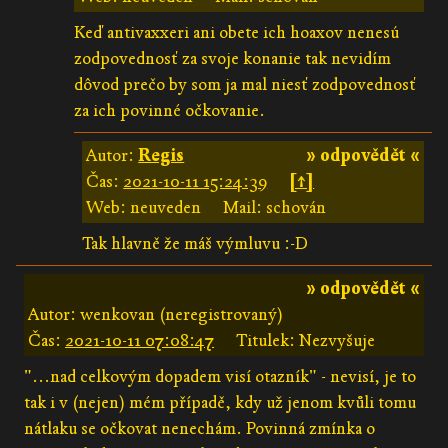
Keď antivaxxeri ani obete ich hoaxov nenesú
zodpovednosť za svoje konanie tak nevidím
dôvod prečo by som ja mal niesť zodpovednosť
za ich povinné očkovanie.
Autor:
Regis
» odpovědět «
Čas:
2021-10-11 15:24:39
[↑]
Web: neuveden
Mail: schován
Tak hlavně že máš výmluvu :-D
» odpovědět «
Autor: wenkovan (neregistrovaný)
Čas:
2021-10-11 07:08:47
Titulek: Nezvyšuje
"...nad celkovým dopadem visí otazník" - nevisí, je to
tak i v (nejen) mém případě, kdy už jenom kvůli tomu
nátlaku se očkovat nenechám. Povinná zmínka o