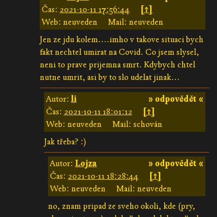
Čas:
2021-10-11 17:56:44
[↑]
Web: neuveden
Mail: neuveden
Jen ze jdu kolem....imho v takove situaci bych
fakt nechtel umirat na Covid. Co jsem slysel,
neni to prave prijemna smrt. Kdybych chtel
nutne umrit, asi by to slo udelat jinak...
Autor:
li
» odpovědět «
Čas:
2021-10-11 18:01:12
[↑]
Web: neuveden
Mail: schován
Jak třeba? :)
Autor:
Lojza
» odpovědět «
Čas:
2021-10-11 18:28:44
[↑]
Web: neuveden
Mail: neuveden
no, znam pripad ze sveho okoli, kde (pry,