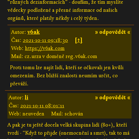
"různých dezinformacích" - doufám, že tím myslíte
vědecky podložené a přesné informace od našich
orgánů, které platily někdy i celý týden.
Autor:
v6ak
» odpovědět «
Čas:
2021-10-11 09:18:30
[↑]
Web:
https://v6ak.com
Mail: cz.urza v doméně reg.v6ak.com
Proti tomu lze najít lidí, kteří se očkovali jen kvůli
omezením. Bez bližší znalosti neumím určit, co
převáží.
Autor:
li
» odpovědět «
Čas:
2021-10-11 08:01:11
Web: neuveden
Mail: schován
A pak je tu ještě docela velká skupina lidí (80+), kteří
tvrdí - "Když to přijde (onemocnění a smrt), tak to má