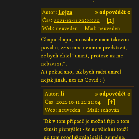
Autor:
Lojza
» odpovědět «
Čas:
2021-10-11 20:22:20
[↑]
Web: neuveden
Mail: neuveden
Chapu chapu, no osobne mam takovou
povahu, ze si moc neumim predstavit,
ze bych chtel "umrit, protoze uz me
nebavi zit".
A i pokud ano, tak bych radsi umrel
nejak jinak, nez na Covid :-)
Autor:
li
» odpovědět «
Čas:
2021-10-11 21:21:04
[↑]
Web: neuveden
Mail: schován
Tak v tom případě je možná fajn o tom
zkusit přemýšlet - že ne všichni touží
po tom prodlužování stáří, zejména,