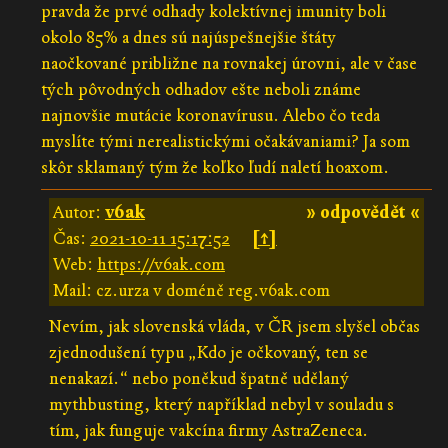
pravda že prvé odhady kolektívnej imunity boli
okolo 85% a dnes sú najúspešnejšie štáty
naočkované približne na rovnakej úrovni, ale v čase
tých pôvodných odhadov ešte neboli známe
najnovšie mutácie koronavírusu. Alebo čo teda
myslíte tými nerealistickými očakávaniami? Ja som
skôr sklamaný tým že koľko ľudí naletí hoaxom.
Autor:
v6ak
» odpovědět «
Čas:
2021-10-11 15:17:52
[↑]
Web:
https://v6ak.com
Mail: cz.urza v doméně reg.v6ak.com
Nevím, jak slovenská vláda, v ČR jsem slyšel občas
zjednodušení typu „Kdo je očkovaný, ten se
nenakazí.“ nebo poněkud špatně udělaný
mythbusting, který například nebyl v souladu s
tím, jak funguje vakcína firmy AstraZeneca.