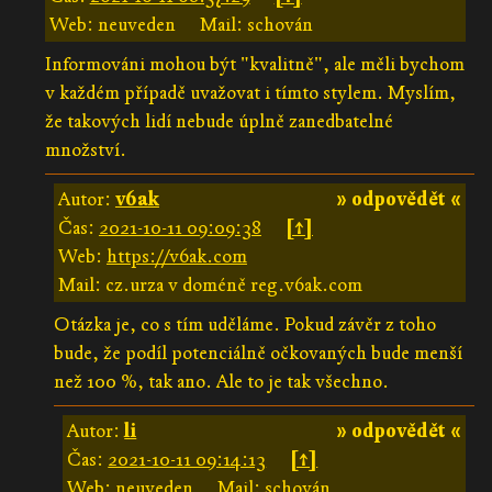
Web: neuveden
Mail: schován
Informováni mohou být "kvalitně", ale měli bychom
v každém případě uvažovat i tímto stylem. Myslím,
že takových lidí nebude úplně zanedbatelné
množství.
Autor:
v6ak
» odpovědět «
Čas:
2021-10-11 09:09:38
[↑]
Web:
https://v6ak.com
Mail: cz.urza v doméně reg.v6ak.com
Otázka je, co s tím uděláme. Pokud závěr z toho
bude, že podíl potenciálně očkovaných bude menší
než 100 %, tak ano. Ale to je tak všechno.
Autor:
li
» odpovědět «
Čas:
2021-10-11 09:14:13
[↑]
Web: neuveden
Mail: schován