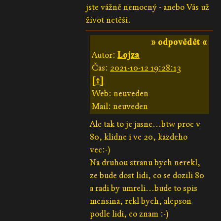
jste vážně nemocný - anebo Vás už
život netěší.
» odpovědět «
Autor:
Lojza
Čas:
2021-10-12 19:28:13
[↑]
Web: neuveden
Mail: neuveden
Ale tak to je jasne...btw proc v
80, klidne i ve 20, kazdeho
vec:-)
Na druhou stranu bych nerekl,
ze bude dost lidi, co se dozili 80
a radi by umreli...bude to spis
mensina, rekl bych, alepson
podle lidi, co znam :-)