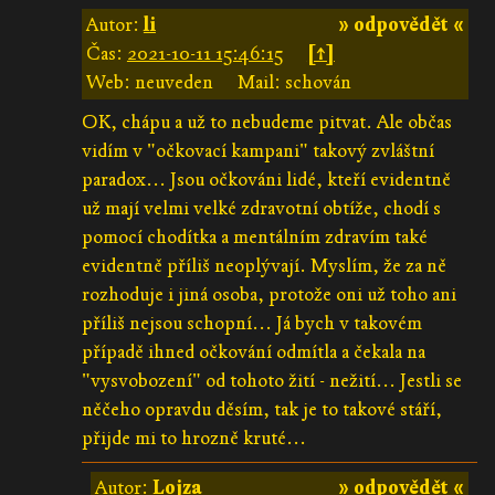
Autor:
li
» odpovědět «
Čas:
2021-10-11 15:46:15
[↑]
Web: neuveden
Mail: schován
OK, chápu a už to nebudeme pitvat. Ale občas
vidím v "očkovací kampani" takový zvláštní
paradox... Jsou očkováni lidé, kteří evidentně
už mají velmi velké zdravotní obtíže, chodí s
pomocí chodítka a mentálním zdravím také
evidentně příliš neoplývají. Myslím, že za ně
rozhoduje i jiná osoba, protože oni už toho ani
příliš nejsou schopní... Já bych v takovém
případě ihned očkování odmítla a čekala na
"vysvobození" od tohoto žití - nežití... Jestli se
něčeho opravdu děsím, tak je to takové stáří,
přijde mi to hrozně kruté...
Autor:
Lojza
» odpovědět «