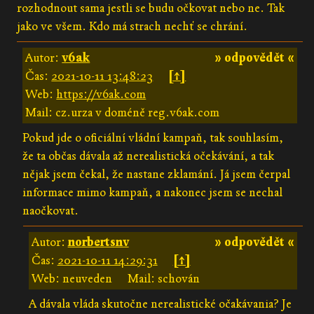
rozhodnout sama jestli se budu očkovat nebo ne. Tak
jako ve všem. Kdo má strach nechť se chrání.
Autor:
v6ak
» odpovědět «
Čas:
2021-10-11 13:48:23
[↑]
Web:
https://v6ak.com
Mail: cz.urza v doméně reg.v6ak.com
Pokud jde o oficiální vládní kampaň, tak souhlasím,
že ta občas dávala až nerealistická očekávání, a tak
nějak jsem čekal, že nastane zklamání. Já jsem čerpal
informace mimo kampaň, a nakonec jsem se nechal
naočkovat.
Autor:
norbertsnv
» odpovědět «
Čas:
2021-10-11 14:29:31
[↑]
Web: neuveden
Mail: schován
A dávala vláda skutočne nerealistické očakávania? Je