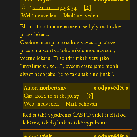
Čas:
2021-10-11 17:58:34
[↑]
Web: neuveden
Mail: neuveden
Ehm...to o tom nenakazeni se byly casto slova
prave lekaru.
Osobne mam pro to schovivavost, protoze
proste na zacatku toho nikdo moc nevedel,
vcetne lekaru. Ti solidni rikali vety jako
"myslime si, ze...", ovsem casto jsme mohli
slyset neco jako "je to tak a tak a ne jinak".
Autor:
norbertsnv
» odpovědět «
Čas:
2021-10-11 18:36:27
[↑]
Web: neuveden
Mail: schován
Keď si také vyjadrenia ČASTO videl či čítal od
lekárov, tak daj link na také vyjadrenie.
Autor:
v6ak
» odpovědět «