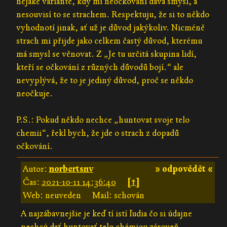
nějaké variantě, kdy mi neočkování dává smysl, a
nesouvisí to se strachem. Respektuju, že si to někdo
vyhodnotí jinak, ať už je důvod jakýkoliv. Nicméně
strach mi přijde jako celkem častý důvod, kterému
má smysl se věnovat. Z „Je tu určitá skupina lidí,
kteří se očkování z různých důvodů bojí.“ ale
nevyplývá, že to je jediný důvod, proč se někdo
neočkuje.
P.S.: Pokud někdo nechce „huntovat svoje telo
chemii“, řekl bych, že jde o strach z dopadů
očkování.
Autor:
norbertsnv
» odpovědět «
Čas:
2021-10-11 14:36:40
[↑]
Web: neuveden
Mail: schován
A najzábavnejšie je keď tí istí ľudia čo si údajne
nechcú dať huntovať telo chémiou zároveň