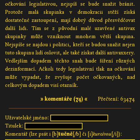
očkování legislativou, nejspíš se bude snažit bránit.
Protože malá skupinka v demokracii stěží získá
dostatečné zastoupení, mají dobrý důvod přesvědčovat
další lidi. Tím se z původní malé uzavřené antivax
skupinky může vzniknout mnohem větší skupina.
Nejspíše se najdou i politici, kteří se budou snažit nejen
tuto skupinu lidí oslovit, ale také získat další antivaxxery.
Vedlejším dopadem těchto snah bude šíření různých
dezinformací. Ačkoli tedy legislativní tlak na očkování
může vypadat, že zvyšuje počet očkovaných, nad
celkovým dopadem visí otazník.
» komentáře (74) «
Přečtení: 63474
Uživatelské jméno:
Titulek:
Komentář (lze psát i [b]
tučně
[/b] či [i]
kurzívou
[/i]):