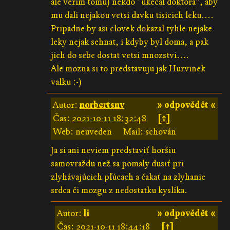
ale verim tomu) nekdo "ukecal doktora", aby
mu dali nejakou vetsi davku tisicich leku....
Pripadne by asi clovek dokazal tyhle nejake
leky nejak sehnat, i kdyby byl doma, a pak
jich do sebe dostat vetsi mnozstvi....
Ale mozna si to predstavuju jak Hurvinek
valku :-)
Autor:
norbertsnv
» odpovědět «
Čas:
2021-10-11 18:32:48
[↑]
Web: neuveden
Mail: schován
Ja si ani neviem predstaviť horšiu
samovraždu než sa pomaly dusiť pri
zlyhávajúcich pľúcach a čakať na zlyhanie
srdca či mozgu z nedostatku kyslíka.
Autor:
li
» odpovědět «
Čas:
2021-10-11 18:44:18
[↑]