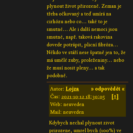
plynout život přirozeně. Zeman je
třeba očkovaný a teď umírá na
cirhózu nebo co... také to je
smutné... Ale i další nemoci jsou
smutné, např. taková rakovina
dovede potrápit, plicní fibróza...
Někdo ve stáří nese špatně jen to, že
má umělé zuby, proleženiny... nebo
že musí nosit pleny... a tak
podobně.
Autor:
Lojza
» odpovědět «
Čas:
2021-10-12 18:30:05
[↑]
Web: neuveden
Mail: neuveden
Kdybych nechal plynout zivot
prirozene, umrel bych (100%) ve