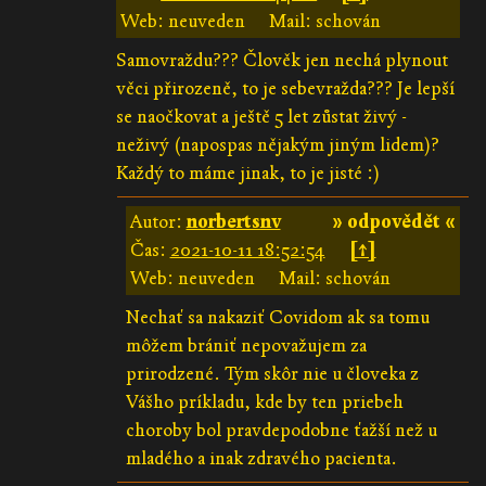
Web: neuveden
Mail: schován
Samovraždu??? Člověk jen nechá plynout
věci přirozeně, to je sebevražda??? Je lepší
se naočkovat a ještě 5 let zůstat živý -
neživý (napospas nějakým jiným lidem)?
Každý to máme jinak, to je jisté :)
Autor:
norbertsnv
» odpovědět «
Čas:
2021-10-11 18:52:54
[↑]
Web: neuveden
Mail: schován
Nechať sa nakaziť Covidom ak sa tomu
môžem brániť nepovažujem za
prirodzené. Tým skôr nie u človeka z
Vášho príkladu, kde by ten priebeh
choroby bol pravdepodobne ťažší než u
mladého a inak zdravého pacienta.