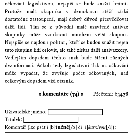
očkování legislativou, nejspíš se bude snažit bránit.
Protože malá skupinka v demokracii stěží získá
dostatečné zastoupení, mají dobrý důvod přesvědčovat
další lidi. Tím se z původní malé uzavřené antivax
skupinky může vzniknout mnohem větší skupina.
Nejspíše se najdou i politici, kteří se budou snažit nejen
tuto skupinu lidí oslovit, ale také získat další antivaxxery.
Vedlejším dopadem těchto snah bude šíření různých
dezinformací. Ačkoli tedy legislativní tlak na očkování
může vypadat, že zvyšuje počet očkovaných, nad
celkovým dopadem visí otazník.
» komentáře (74) «
Přečtení: 63478
Uživatelské jméno:
Titulek:
Komentář (lze psát i [b]
tučně
[/b] či [i]
kurzívou
[/i]):