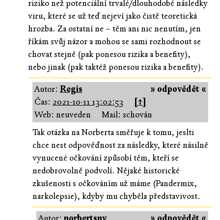
riziko než potenciální trvalé/dlouhodobé následky
viru, které se už teď nejeví jako čistě teoretická
hrozba. Za ostatní ne – těm ani nic nenutím, jen
říkám svůj názor a mohou se sami rozhodnout se
chovat stejně (pak ponesou rizika a benefity),
nebo jinak (pak taktéž ponesou rizika a benefity).
Autor:
Regis
» odpovědět «
Čas:
2021-10-11 13:02:53
[↑]
Web: neuveden
Mail: schován
Tak otázka na Norberta směřuje k tomu, jeslti
chce nest odpověďnost za následky, které násilně
vynucené očkování způsobí těm, kteří se
nedobrovolně podvolí. Nějaké historické
zkušenosti s očkováním už máme (Pandermix,
narkolepsie), kdyby mu chyběla představivost.
Autor:
norbertsnv
» odpovědět «