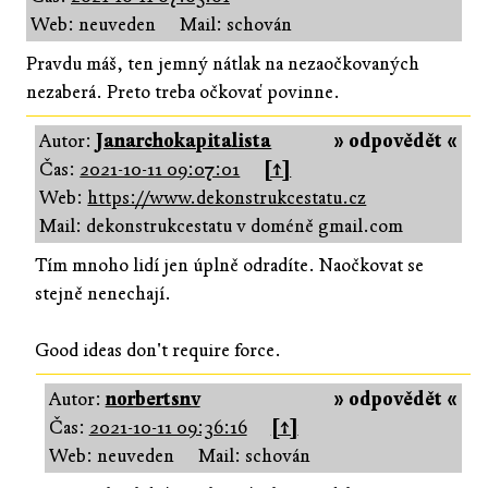
Web: neuveden
Mail: schován
Pravdu máš, ten jemný nátlak na nezaočkovaných
nezaberá. Preto treba očkovať povinne.
Autor:
Janarchokapitalista
» odpovědět «
Čas:
2021-10-11 09:07:01
[↑]
Web:
https://www.dekonstrukcestatu.cz
Mail: dekonstrukcestatu v doméně gmail.com
Tím mnoho lidí jen úplně odradíte. Naočkovat se
stejně nenechají.
Good ideas don't require force.
Autor:
norbertsnv
» odpovědět «
Čas:
2021-10-11 09:36:16
[↑]
Web: neuveden
Mail: schován