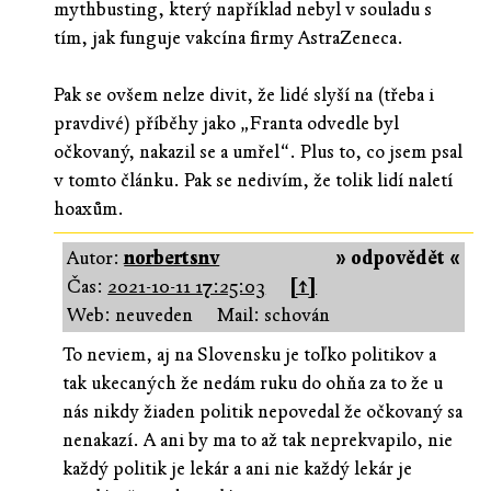
mythbusting, který například nebyl v souladu s
tím, jak funguje vakcína firmy AstraZeneca.
Pak se ovšem nelze divit, že lidé slyší na (třeba i
pravdivé) příběhy jako „Franta odvedle byl
očkovaný, nakazil se a umřel“. Plus to, co jsem psal
v tomto článku. Pak se nedivím, že tolik lidí naletí
hoaxům.
Autor:
norbertsnv
» odpovědět «
Čas:
2021-10-11 17:25:03
[↑]
Web: neuveden
Mail: schován
To neviem, aj na Slovensku je toľko politikov a
tak ukecaných že nedám ruku do ohňa za to že u
nás nikdy žiaden politik nepovedal že očkovaný sa
nenakazí. A ani by ma to až tak neprekvapilo, nie
každý politik je lekár a ani nie každý lekár je