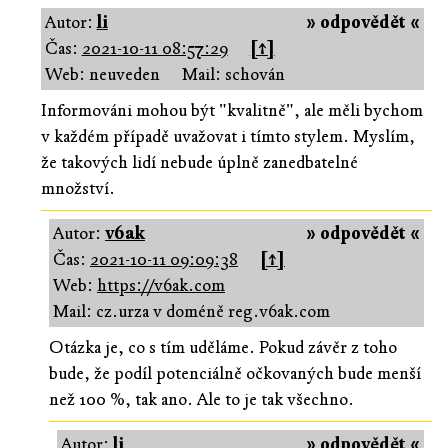
Autor:
li
» odpovědět «
Čas:
2021-10-11 08:57:29
[↑]
Web: neuveden
Mail: schován
Informováni mohou být "kvalitně", ale měli bychom
v každém případě uvažovat i tímto stylem. Myslím,
že takových lidí nebude úplně zanedbatelné
množství.
Autor:
v6ak
» odpovědět «
Čas:
2021-10-11 09:09:38
[↑]
Web:
https://v6ak.com
Mail: cz.urza v doméně reg.v6ak.com
Otázka je, co s tím uděláme. Pokud závěr z toho
bude, že podíl potenciálně očkovaných bude menší
než 100 %, tak ano. Ale to je tak všechno.
Autor:
li
» odpovědět «