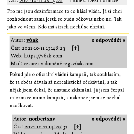
Čas:
2021-10-11 08:15:22
Titulek: Dezinformace
Pro me jsou dezinformace to co hlásá vláda. Já si chci
rozhodnout sama jestli se budu očkovat nebo ne. Tak
jako ve všem. Kdo má strach nechť se chrání.
Autor:
v6ak
» odpovědět «
Čas:
2021-10-11 13:48:23
[↑]
Web:
https://v6ak.com
Mail: cz.urza v doméně reg.v6ak.com
Pokud jde o oficiální vládní kampaň, tak souhlasím,
že ta občas dávala až nerealistická očekávání, a tak
nějak jsem čekal, že nastane zklamání. Já jsem čerpal
informace mimo kampaň, a nakonec jsem se nechal
naočkovat.
Autor:
norbertsnv
» odpovědět «
Čas:
2021-10-11 14:29:31
[↑]