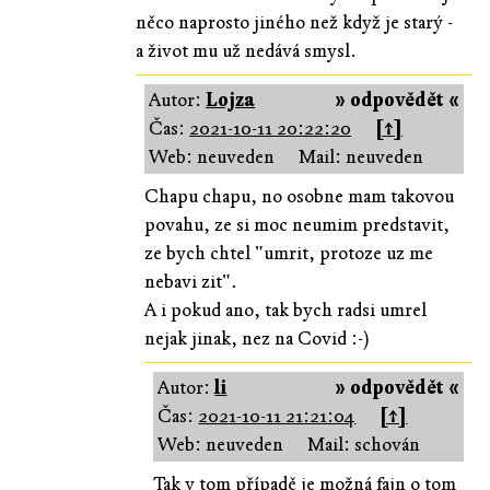
něco naprosto jiného než když je starý -
a život mu už nedává smysl.
Autor:
Lojza
» odpovědět «
Čas:
2021-10-11 20:22:20
[↑]
Web: neuveden
Mail: neuveden
Chapu chapu, no osobne mam takovou
povahu, ze si moc neumim predstavit,
ze bych chtel "umrit, protoze uz me
nebavi zit".
A i pokud ano, tak bych radsi umrel
nejak jinak, nez na Covid :-)
Autor:
li
» odpovědět «
Čas:
2021-10-11 21:21:04
[↑]
Web: neuveden
Mail: schován
Tak v tom případě je možná fajn o tom