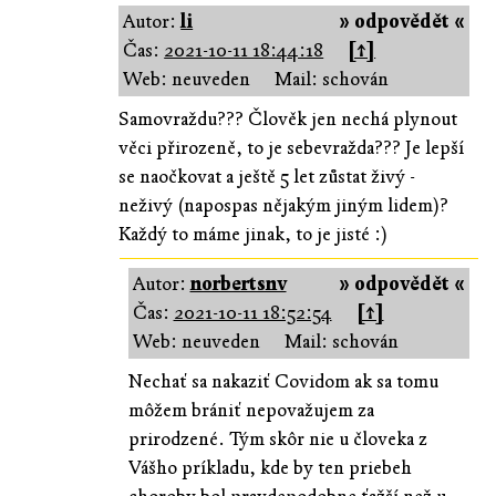
Autor:
li
» odpovědět «
Čas:
2021-10-11 18:44:18
[↑]
Web: neuveden
Mail: schován
Samovraždu??? Člověk jen nechá plynout
věci přirozeně, to je sebevražda??? Je lepší
se naočkovat a ještě 5 let zůstat živý -
neživý (napospas nějakým jiným lidem)?
Každý to máme jinak, to je jisté :)
Autor:
norbertsnv
» odpovědět «
Čas:
2021-10-11 18:52:54
[↑]
Web: neuveden
Mail: schován
Nechať sa nakaziť Covidom ak sa tomu
môžem brániť nepovažujem za
prirodzené. Tým skôr nie u človeka z
Vášho príkladu, kde by ten priebeh