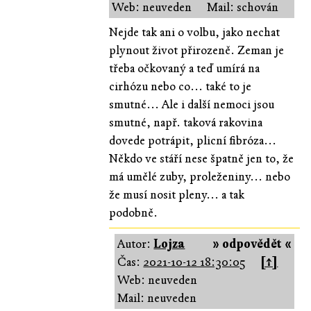
Web: neuveden
Mail: schován
Nejde tak ani o volbu, jako nechat
plynout život přirozeně. Zeman je
třeba očkovaný a teď umírá na
cirhózu nebo co... také to je
smutné... Ale i další nemoci jsou
smutné, např. taková rakovina
dovede potrápit, plicní fibróza...
Někdo ve stáří nese špatně jen to, že
má umělé zuby, proleženiny... nebo
že musí nosit pleny... a tak
podobně.
Autor:
Lojza
» odpovědět «
Čas:
2021-10-12 18:30:05
[↑]
Web: neuveden
Mail: neuveden