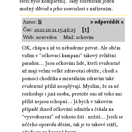
stěží bylo kompletní). Tady rozebírám jeden
možný důvod a jeho souvislost s nařízením.
Autor:
li
» odpovědět «
Čas:
2021-10-11 15:46:15
[↑]
Web: neuveden
Mail: schován
OK, chápu a už to nebudeme pitvat. Ale občas
vidím v "očkovací kampani" takový zvláštní
paradox... Jsou očkováni lidé, kteří evidentně
už mají velmi velké zdravotní obtíže, chodí s
pomocí chodítka a mentálním zdravím také
evidentně příliš neoplývají. Myslím, že za ně
rozhoduje i jiná osoba, protože oni už toho ani
příliš nejsou schopní... Já bych v takovém
případě ihned očkování odmítla a čekala na
"vysvobození" od tohoto žití - nežití... Jestli se
něčeho opravdu děsím, tak je to takové stáří,