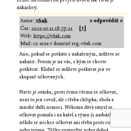
nákazlivý.
Autor:
v6ak
» odpovědět «
Čas:
2021-10-11 18:57:21
[↑]
Web:
https://v6ak.com
Mail: cz.urza v doméně reg.v6ak.com
Ano, pokud se potkáte s nakaženým, můžete se
nakazit. Potom je na vás, s kým se chcete
potkávat. Klidně se můžete potkávat jen ve
skupině očkovaných.
Navíc je otázka, proti čemu všemu se očkovat,
není to jen covid, ale i třeba chřipka, ebola a
mnohé další nemoci. Někomu dává smysl se
očkovat pomalu i na kašel a rýmu (s nadsázkou),
někdo se nechce očkovat ani třeba proti covidu
nebo tetanu. Těžko vymyslíte jedna dobrá