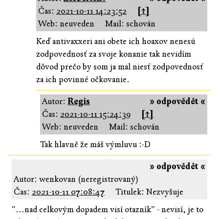
Čas:
2021-10-11 14:23:52
[↑]
Web: neuveden
Mail: schován
Keď antivaxxeri ani obete ich hoaxov nenesú
zodpovednosť za svoje konanie tak nevidím
dôvod prečo by som ja mal niesť zodpovednosť
za ich povinné očkovanie.
Autor:
Regis
» odpovědět «
Čas:
2021-10-11 15:24:39
[↑]
Web: neuveden
Mail: schován
Tak hlavně že máš výmluvu :-D
» odpovědět «
Autor: wenkovan (neregistrovaný)
Čas:
2021-10-11 07:08:47
Titulek: Nezvyšuje
"...nad celkovým dopadem visí otazník" - nevisí, je to