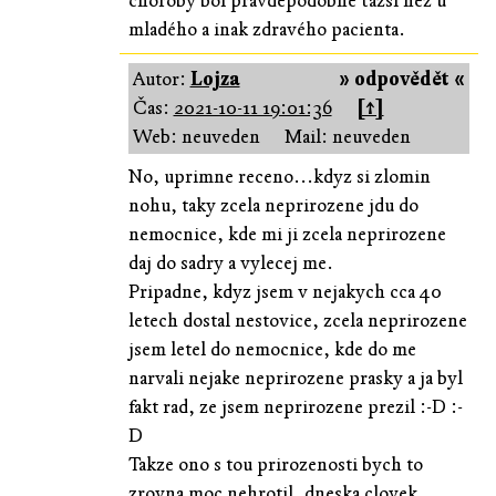
choroby bol pravdepodobne ťažší než u
mladého a inak zdravého pacienta.
Autor:
Lojza
» odpovědět «
Čas:
2021-10-11 19:01:36
[↑]
Web: neuveden
Mail: neuveden
No, uprimne receno...kdyz si zlomin
nohu, taky zcela neprirozene jdu do
nemocnice, kde mi ji zcela neprirozene
daj do sadry a vylecej me.
Pripadne, kdyz jsem v nejakych cca 40
letech dostal nestovice, zcela neprirozene
jsem letel do nemocnice, kde do me
narvali nejake neprirozene prasky a ja byl
fakt rad, ze jsem neprirozene prezil :-D :-
D
Takze ono s tou prirozenosti bych to
zrovna moc nehrotil, dneska clovek