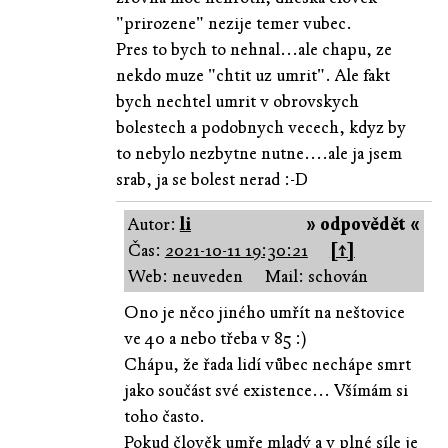
"prirozene" nezije temer vubec.
Pres to bych to nehnal...ale chapu, ze
nekdo muze "chtit uz umrit". Ale fakt
bych nechtel umrit v obrovskych
bolestech a podobnych vecech, kdyz by
to nebylo nezbytne nutne....ale ja jsem
srab, ja se bolest nerad :-D
Autor:
li
» odpovědět «
Čas:
2021-10-11 19:30:21
[↑]
Web: neuveden
Mail: schován
Ono je něco jiného umřít na neštovice
ve 40 a nebo třeba v 85 :)
Chápu, že řada lidí vůbec nechápe smrt
jako součást své existence... Všímám si
toho často.
Pokud člověk umře mladý a v plné síle je