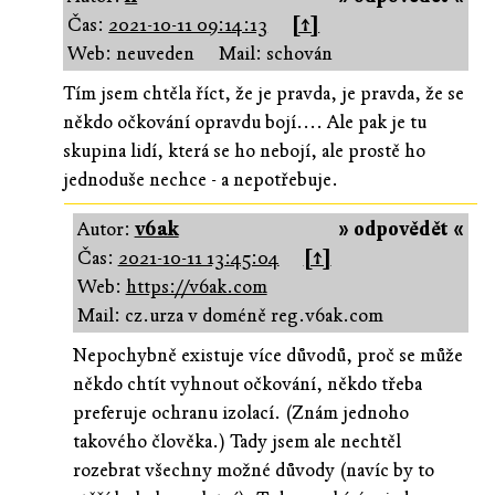
Čas:
2021-10-11 09:14:13
[↑]
Web: neuveden
Mail: schován
Tím jsem chtěla říct, že je pravda, je pravda, že se
někdo očkování opravdu bojí.... Ale pak je tu
skupina lidí, která se ho nebojí, ale prostě ho
jednoduše nechce - a nepotřebuje.
Autor:
v6ak
» odpovědět «
Čas:
2021-10-11 13:45:04
[↑]
Web:
https://v6ak.com
Mail: cz.urza v doméně reg.v6ak.com
Nepochybně existuje více důvodů, proč se může
někdo chtít vyhnout očkování, někdo třeba
preferuje ochranu izolací. (Znám jednoho
takového člověka.) Tady jsem ale nechtěl
rozebrat všechny možné důvody (navíc by to