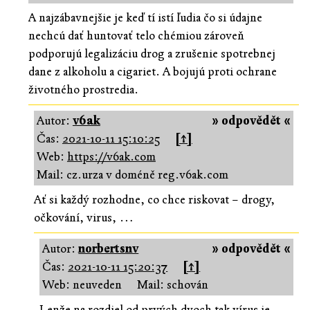
A najzábavnejšie je keď tí istí ľudia čo si údajne
nechcú dať huntovať telo chémiou zároveň
podporujú legalizáciu drog a zrušenie spotrebnej
dane z alkoholu a cigariet. A bojujú proti ochrane
životného prostredia.
Autor:
v6ak
» odpovědět «
Čas:
2021-10-11 15:10:25
[↑]
Web:
https://v6ak.com
Mail: cz.urza v doméně reg.v6ak.com
Ať si každý rozhodne, co chce riskovat – drogy,
očkování, virus, …
Autor:
norbertsnv
» odpovědět «
Čas:
2021-10-11 15:20:37
[↑]
Web: neuveden
Mail: schován
Lenže na rozdiel od prvých dvoch tak vírus je