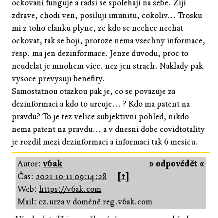
ockovani funguje a radsi se spolehaji na sebe. Ziji
zdrave, chodi ven, posiluji imunitu, cokoliv... Trosku
mi z toho clanku plyne, ze kdo se nechce nechat
ockovat, tak se boji, protoze nema vsechny informace,
resp. ma jen dezinformace. Jenze duvodu, proc to
neudelat je mnohem vice. nez jen strach. Naklady pak
vysoce prevysuji benefity.
Samostatnou otazkou pak je, co se povazuje za
dezinformaci a kdo to urcuje... ? Kdo ma patent na
pravdu? To je tez velice subjektivni pohled, nikdo
nema patent na pravdu... a v dnesni dobe covidtotality
je rozdil mezi dezinformaci a informaci tak 6 mesicu.
Autor:
v6ak
» odpovědět «
Čas:
2021-10-11 09:14:28
[↑]
Web:
https://v6ak.com
Mail: cz.urza v doméně reg.v6ak.com