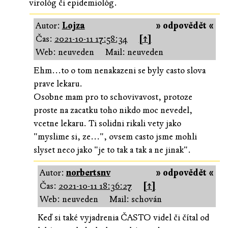
virológ či epidemiológ.
Autor:
Lojza
» odpovědět «
Čas:
2021-10-11 17:58:34
[↑]
Web: neuveden
Mail: neuveden
Ehm...to o tom nenakazeni se byly casto slova
prave lekaru.
Osobne mam pro to schovivavost, protoze
proste na zacatku toho nikdo moc nevedel,
vcetne lekaru. Ti solidni rikali vety jako
"myslime si, ze...", ovsem casto jsme mohli
slyset neco jako "je to tak a tak a ne jinak".
Autor:
norbertsnv
» odpovědět «
Čas:
2021-10-11 18:36:27
[↑]
Web: neuveden
Mail: schován
Keď si také vyjadrenia ČASTO videl či čítal od