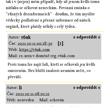
tak i v (nejen) mém případě, kdy už jenom kvůli tomu
nátlaku se očkovat nenechám. Povinná zmínka o
"různých dezinformacích" - doufám, že tím myslíte
vědecky podložené a přesné informace od našich
orgánů, které platily někdy i celý týden.
Autor:
v6ak
» odpovědět «
Čas:
2021-10-11 09:18:30
[↑]
Web:
https://v6ak.com
Mail: cz.urza v doméně reg.v6ak.com
Proti tomu lze najít lidí, kteří se očkovali jen kvůli
omezením. Bez bližší znalosti neumím určit, co
převáží.
Autor:
li
» odpovědět «
Čas:
2021-10-11 08:01:11
Web: neuveden
Mail: schován