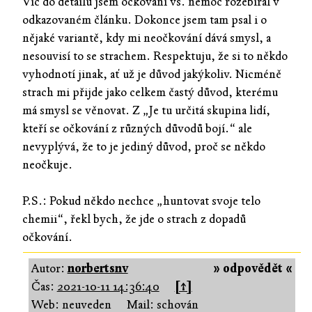
Víc do detailů jsem očkování vs. nemoc rozebíral v
odkazovaném článku. Dokonce jsem tam psal i o
nějaké variantě, kdy mi neočkování dává smysl, a
nesouvisí to se strachem. Respektuju, že si to někdo
vyhodnotí jinak, ať už je důvod jakýkoliv. Nicméně
strach mi přijde jako celkem častý důvod, kterému
má smysl se věnovat. Z „Je tu určitá skupina lidí,
kteří se očkování z různých důvodů bojí.“ ale
nevyplývá, že to je jediný důvod, proč se někdo
neočkuje.
P.S.: Pokud někdo nechce „huntovat svoje telo
chemii“, řekl bych, že jde o strach z dopadů
očkování.
Autor:
norbertsnv
» odpovědět «
Čas:
2021-10-11 14:36:40
[↑]
Web: neuveden
Mail: schován