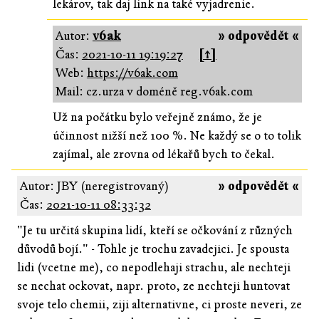
lekárov, tak daj link na také vyjadrenie.
Autor:
v6ak
» odpovědět «
Čas:
2021-10-11 19:19:27
[↑]
Web:
https://v6ak.com
Mail: cz.urza v doméně reg.v6ak.com
Už na počátku bylo veřejně známo, že je
účinnost nižší než 100 %. Ne každý se o to tolik
zajímal, ale zrovna od lékařů bych to čekal.
Autor: JBY (neregistrovaný)
» odpovědět «
Čas:
2021-10-11 08:33:32
"Je tu určitá skupina lidí, kteří se očkování z různých
důvodů bojí." - Tohle je trochu zavadejici. Je spousta
lidi (vcetne me), co nepodlehaji strachu, ale nechteji
se nechat ockovat, napr. proto, ze nechteji huntovat
svoje telo chemii, ziji alternativne, ci proste neveri, ze