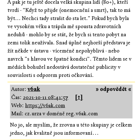
A pak je tu ještě docela velká skupina lidí (80+), kteří
tvrdí - "Když to přijde (onemocnění a smrt), tak to má
být... Nechci tady strašit do sta let." Pokud bych byla
ve vysokém věku a trápila mě spousta zdravotních
neduhů - mohlo by se stát, že bych si tento pobyt na
zemi tolik neužívala. Snad úplně nejhorší představa je
žít někde v ústavu - víceméně nepohyblivá - nebo
navrch "s hlavou ve špatné kondici". Těmto lidem se v
médiích bohužel nedostává dostatečné publicity v
souvislosti s odporem proti očkování.
Autor:
v6ak
» odpovědět «
Čas:
2021-10-11 08:41:57
[↑]
Web:
https://v6ak.com
Mail: cz.urza v doméně reg.v6ak.com
No jo, ale myslím, že zrovna u této skupiny je celkem
jedno, jak kvalitně jsou informovaní…