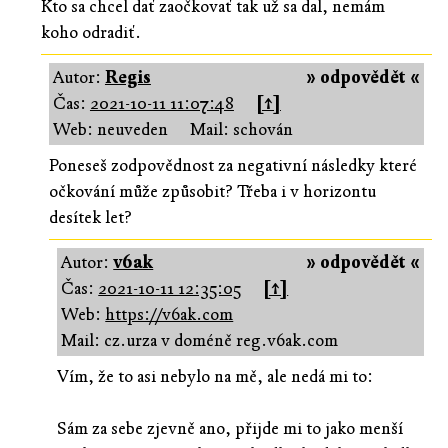
Kto sa chcel dať zaočkovať tak už sa dal, nemám
koho odradiť.
Autor:
Regis
» odpovědět «
Čas:
2021-10-11 11:07:48
[↑]
Web: neuveden
Mail: schován
Poneseš zodpovědnost za negativní následky které
očkování může způsobit? Třeba i v horizontu
desítek let?
Autor:
v6ak
» odpovědět «
Čas:
2021-10-11 12:35:05
[↑]
Web:
https://v6ak.com
Mail: cz.urza v doméně reg.v6ak.com
Vím, že to asi nebylo na mě, ale nedá mi to:
Sám za sebe zjevně ano, přijde mi to jako menší