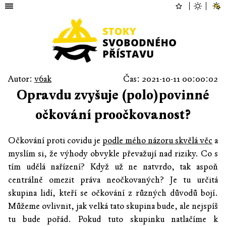
Autor:
v6ak
Čas: 2021-10-11 00:00:02
Opravdu zvyšuje (polo)povinné
očkování proočkovanost?
Očkování proti covidu je
podle mého názoru skvělá věc
a
myslím si, že výhody obvykle převažují nad riziky. Co s
tím udělá nařízení? Když už ne natvrdo, tak aspoň
centrálně omezit práva neočkovaných? Je tu určitá
skupina lidí, kteří se očkování z různých důvodů bojí.
Můžeme ovlivnit, jak velká tato skupina bude, ale nejspíš
tu bude pořád. Pokud tuto skupinku natlačíme k