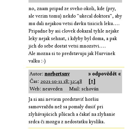
no, znam pripad ze sveho okoli, kde (pry,
ale verim tomu) nekdo "ukecal doktora", aby
mu dali nejakou vetsi davku tisicich leku....
Pripadne by asi clovek dokazal tyhle nejake
leky nejak sehnat, i kdyby byl doma, a pak
jich do sebe dostat vetsi mnozstvi....
Ale mozna si to predstavuju jak Hurvinek
valku :-)
Autor:
norbertsnv
» odpovědět «
Čas:
2021-10-11 18:32:48
[↑]
Web: neuveden
Mail: schován
Ja si ani neviem predstaviť horšiu
samovraždu než sa pomaly dusiť pri
zlyhávajúcich pľúcach a čakať na zlyhanie
srdca či mozgu z nedostatku kyslíka.