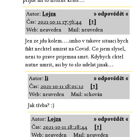
přijde mi to hrozně kruté...
Autor:
Lojza
» odpovědět «
Čas:
2021-10-11 17:56:44
[↑]
Web: neuveden
Mail: neuveden
Jen ze jdu kolem....imho v takove situaci bych
fakt nechtel umirat na Covid. Co jsem slysel,
neni to prave prijemna smrt. Kdybych chtel
nutne umrit, asi by to slo udelat jinak...
Autor:
li
» odpovědět «
Čas:
2021-10-11 18:01:12
[↑]
Web: neuveden
Mail: schován
Jak třeba? :)
Autor:
Lojza
» odpovědět «
Čas:
2021-10-11 18:28:44
[↑]
Web: neuveden
Mail: neuveden