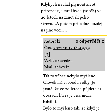
Kdybych nechal plynout zivot
prirozene, umrel bych (100%) ve
20 letech na zanet slepeho
streva...A potom pripadne pozdeji
na jine veci....
Autor:
li
» odpovědět «
Čas:
2021-10-12 18:49:39
[↑]
Web: neuveden
Mail: schován
Tak to vůbec nebylo myšleno.
Člověk má svobodu volby. Je
jasné, že ve 20 letech půjdete na
operaci, která je více méně
babální.
Bylo to myšleno tak, že když je