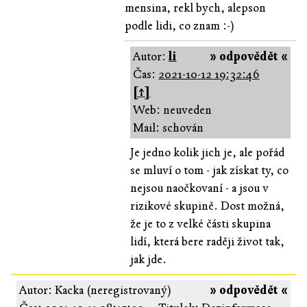
mensina, rekl bych, alepson
podle lidi, co znam :-)
Autor:
li
» odpovědět «
Čas:
2021-10-12 19:32:46
[↑]
Web: neuveden
Mail: schován
Je jedno kolik jich je, ale pořád
se mluví o tom - jak získat ty, co
nejsou naočkovaní - a jsou v
rizikové skupině. Dost možná,
že je to z velké části skupina
lidí, která bere raději život tak,
jak jde.
Autor: Kacka (neregistrovaný)
» odpovědět «