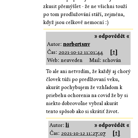
zkusit přemýšlet - že ne všichni touží
po tom prodlužování stáří, zejména,
když jsou celkově nemocní :)
» odpovědět «
Autor:
norbertsnv
Čas:
2021-10-12 11:01:44
[↑]
Web: neuveden
Mail: schován
To ale ani netvrdím, že každý aj chorý
človek túži po predlžovaní veku,
akurát pochybujem že vzhľadom k
priebehu ochorenia na covid že by si
niekto dobrovoľne vybral akurát
tento spôsob ako si skrátiť život.
Autor:
li
» odpovědět «
Čas:
2021-10-12 11:27:07
[↑]