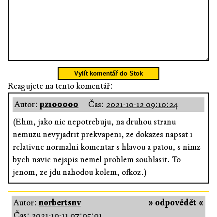
Vylít komentář do Stok
Reagujete na tento komentář:
Autor:
pz100000
Čas:
2021-10-12 09:10:24
(Ehm, jako nic nepotrebuju, na druhou stranu
nemuzu nevyjadrit prekvapeni, ze dokazes napsat i
relativne normalni komentar s hlavou a patou, s nimz
bych navic nejspis nemel problem souhlasit. To
jenom, ze jdu nahodou kolem, ofkoz.)
Autor:
norbertsnv
» odpovědět «
Čas:
2021-10-11 07:05:01