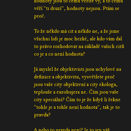
hodnoty jsou to čemu věříte vy, a to čemu
věří "ti druzí", hodnoty nejsou. Ptám se
proč.
To že někdo má cit a někdo ne, a že jsme
všichni lidi je moc hezké, ale kdo vám dal
to právo rozhodovat na základě vašich citů
co je a co není hodnota?
Já myslel že objektivisti jsou uchylové na
definice a objektivitu, vysvětlete proč
jsou vaše city objektivní a city ekologa,
teplouše a eurohujera ne. Čím jsou vaše
city speciální? Čím to je že když li řekne
"tohle je a tohle není hodnota", tak je to
pravda?
A nebo to pravda není? Je to jen váš