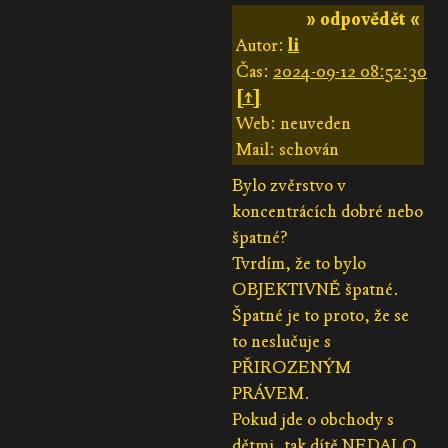
» odpovědět «
Autor:
li
Čas:
2024-09-12 08:52:30
[↑]
Web: neuveden
Mail: schován
Bylo zvěrstvo v
koncentrácích dobré nebo
špatné?
Tvrdím, že to bylo
OBJEKTIVNĚ špatné.
Špatné je to proto, že se
to neslučuje s
PŘIROZENÝM
PRÁVEM.
Pokud jde o obchody s
dětmi, tak dítě NEDALO