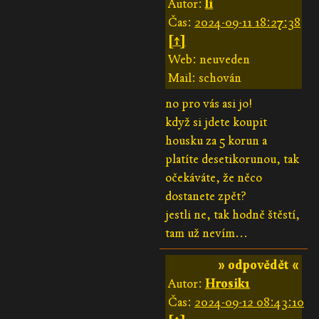
Autor:
li
Čas:
2024-09-11 18:27:38
[↑]
Web: neuveden
Mail: schován
no pro vás asi jo!
když si jdete koupit
housku za 5 korun a
platíte desetikorunou, tak
očekáváte, že něco
dostanete zpět?
jestli ne, tak hodně štěstí,
tam už nevím...
» odpovědět «
Autor:
Hrosik1
Čas:
2024-09-12 08:43:10