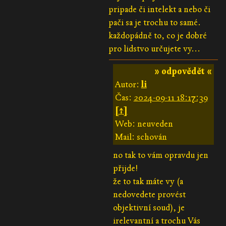
pripade či intelekt a nebo či
pači sa je trochu to samé.
každopádně to, co je dobré
pro lidstvo určujete vy...
» odpovědět «
Autor:
li
Čas:
2024-09-11 18:17:39
[↑]
Web: neuveden
Mail: schován
no tak to vám opravdu jen
přijde!
že to tak máte vy (a
nedovedete provést
objektivní soud), je
irelevantní a trochu Vás