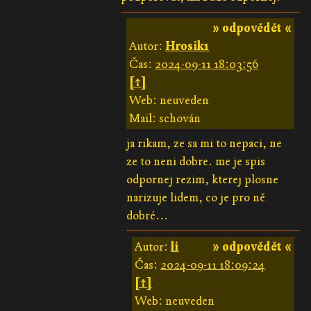
» odpovědět «
Autor:
Hrosik1
Čas:
2024-09-11 18:03:56
[↑]
Web: neuveden
Mail: schován
ja rikam, ze sa mi to nepaci, ne
ze to neni dobre. me je spis
odpornej rezim, kterej plosne
narizuje lidem, co je pro ně
dobré...
Autor:
li
» odpovědět «
Čas:
2024-09-11 18:09:24
[↑]
Web: neuveden