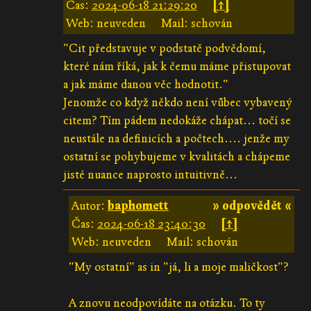
Čas:
2024-06-18 21:29:20
[↑]
Web: neuveden
Mail: schován
"Cit představuje v podstatě podvědomí,
které nám říká, jak k čemu máme přistupovat
a jak máme danou věc hodnotit."
Jenomže co když někdo není vůbec vybavený
citem? Tím pádem nedokáže chápat... točí se
neustále na definicích a počtech.... jenže my
ostatní se pohybujeme v kvalitách a chápeme
jisté nuance naprosto intuitivně...
Autor:
baphomett
» odpovědět «
Čas:
2024-06-18 23:40:30
[↑]
Web: neuveden
Mail: schován
"My ostatní" as in "já, li a moje maličkost"?
A znovu neodpovídáte na otázku. To ty