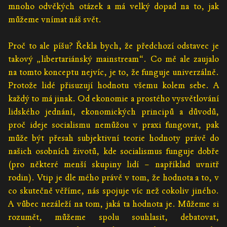
mnoho odvěkých otázek a má velký dopad na to, jak
můžeme vnímat náš svět.
Proč to ale píšu? Řekla bych, že předchozí odstavec je
takový „libertariánský mainstream“. Co mě ale zaujalo
na tomto konceptu nejvíc, je to, že funguje univerzálně.
Protože lidé přisuzují hodnotu všemu kolem sebe. A
každý to má jinak. Od ekonomie a prostého vysvětlování
lidského jednání, ekonomických principů a důvodů,
proč ideje socialismu nemůžou v praxi fungovat, pak
může být přesah subjektivní teorie hodnoty právě do
našich osobních životů, kde socialismus funguje dobře
(pro některé menší skupiny lidí – například uvnitř
rodin). Vtip je dle mého právě v tom, že hodnota a to, v
co skutečně věříme, nás spojuje víc než cokoliv jiného.
A vůbec nezáleží na tom, jaká ta hodnota je. Můžeme si
rozumět, můžeme spolu souhlasit, debatovat,