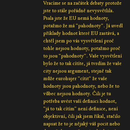
Vracíme se na začátek debaty protože
jste to stále pořádně nevysvětlila.
Psala jste že EU nemá hodnoty,
potažmo že má "pahodnoty". Já uvedl
příklady hodnot které EU zastává, a
chtěl jsem po vás vysvětlení proč
tohle nejsou hodnoty, potažmo proč
to jsou "pahodnoty". Vaše vysvětlení
bylo že to tak cítíte, já tvrdím že vaše
city nejsou argument, stejně tak
může eurohujer "cítit" že vaše
hodnoty jsou pahodnoty, nebo že to
vůbec nejsou hodnoty. Čili je tu
potřeba uvést vaší definici hodnot,
"já to tak cítím" není definice, není
objektivní, čili jak jsem říkal, stačilo
napsat že to je nějaký váš pocit nebo