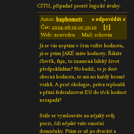
CITU, případně prosté logické úvahy.
Autor:
baphomett
» odpovědět «
Čas:
2024-06-19 19:39:10
[↑]
Web: neuveden
Mail: schován
Já se vás neptám v čem vidíte hodnotu,
já se ptám JAKÉ máte hodnoty. Říkáte
člověk, fajn, to znamená lidský život
předpokládám? No budiž, to je dost
obecná hodnota, to má asi každý kromě
vrahů. A proč ekologie, práva teploušů
a přání federalizovat EU do těch hodnot
nezapadá?
Stále se vymlouváte na nějaký svůj
pocit, čili nějaké vaše emoční
domněnky. Ptám se už po dvacáté a