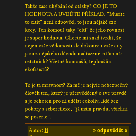
Takže zase uhýbání od otázky? CO JE TO
HODNOTA A UVEĎTE PŘÍKLAD. "Musíte
to cítit" není odpověď, to jsou nějaké ezo
kecy. Ten komouš taky "cítí" že jeho rovnost
je super hodnota. Chcete mi snad tvrdit, že
nejen vaše vědomosti ale dokonce i vaše city
jsou z nějakého důvodu nadřazené citům nás
ostatních? Včetně komoušů, teploušů a
ekofašistů?
To je ta mravnost? Za mě je nejvíc nebezpečný
člověk ten, který je přesvědčený o své pravdě
a je ochoten pro ni udělat cokoliv, lidé bez
pokory a sebereflexe, "já mám pravdu, všichni
se poserte".
Autor:
li
» odpovědět «