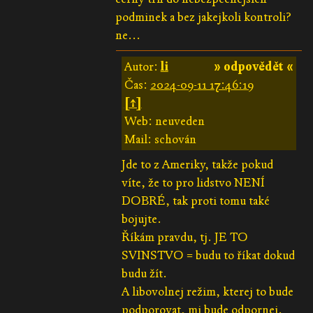
podminek a bez jakejkoli kontroli?
ne...
Autor:
li
» odpovědět «
Čas:
2024-09-11 17:46:19
[↑]
Web: neuveden
Mail: schován
Jde to z Ameriky, takže pokud
víte, že to pro lidstvo NENÍ
DOBRÉ, tak proti tomu také
bojujte.
Říkám pravdu, tj. JE TO
SVINSTVO = budu to říkat dokud
budu žít.
A libovolnej režim, kterej to bude
podporovat, mi bude odpornej.