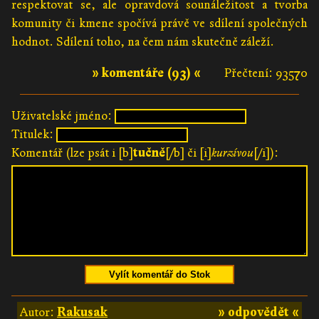
respektovat se, ale opravdová sounáležitost a tvorba
komunity či kmene spočívá právě ve sdílení společných
hodnot. Sdílení toho, na čem nám skutečně záleží.
» komentáře (93) «
Přečtení: 93570
Uživatelské jméno:
Titulek:
Komentář (lze psát i [b]
tučně
[/b] či [i]
kurzívou
[/i]):
Vylít komentář do Stok
Autor:
Rakusak
» odpovědět «