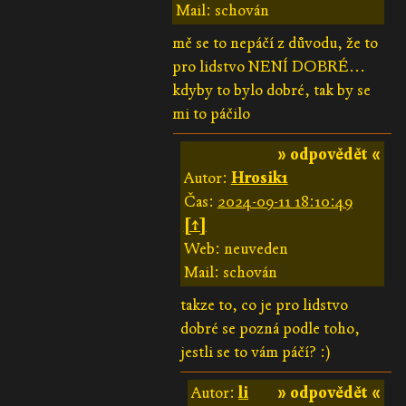
Mail: schován
mě se to nepáčí z důvodu, že to
pro lidstvo NENÍ DOBRÉ...
kdyby to bylo dobré, tak by se
mi to páčilo
» odpovědět «
Autor:
Hrosik1
Čas:
2024-09-11 18:10:49
[↑]
Web: neuveden
Mail: schován
takze to, co je pro lidstvo
dobré se pozná podle toho,
jestli se to vám páčí? :)
Autor:
li
» odpovědět «