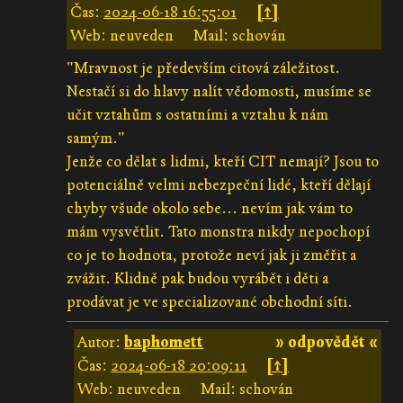
Čas:
2024-06-18 16:55:01
[↑]
Web: neuveden
Mail: schován
"Mravnost je především citová záležitost.
Nestačí si do hlavy nalít vědomosti, musíme se
učit vztahům s ostatními a vztahu k nám
samým."
Jenže co dělat s lidmi, kteří CIT nemají? Jsou to
potenciálně velmi nebezpeční lidé, kteří dělají
chyby všude okolo sebe... nevím jak vám to
mám vysvětlit. Tato monstra nikdy nepochopí
co je to hodnota, protože neví jak ji změřit a
zvážit. Klidně pak budou vyrábět i děti a
prodávat je ve specializované obchodní síti.
Autor:
baphomett
» odpovědět «
Čas:
2024-06-18 20:09:11
[↑]
Web: neuveden
Mail: schován