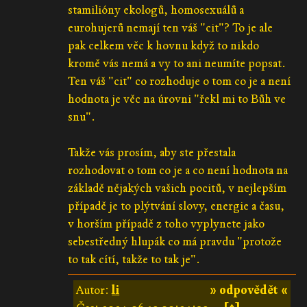
stamilióny ekologů, homosexuálů a
eurohujerů nemají ten váš "cit"? To je ale
pak celkem věc k hovnu když to nikdo
kromě vás nemá a vy to ani neumíte popsat.
Ten váš "cit" co rozhoduje o tom co je a není
hodnota je věc na úrovni "řekl mi to Bůh ve
snu".
Takže vás prosím, aby ste přestala
rozhodovat o tom co je a co není hodnota na
základě nějakých vašich pocitů, v nejlepším
případě je to plýtvání slovy, energie a času,
v horším případě z toho vyplynete jako
sebestředný hlupák co má pravdu "protože
to tak cítí, takže to tak je".
Autor:
li
» odpovědět «