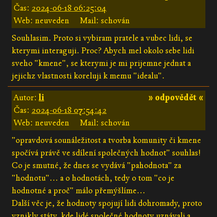
Čas:
2024-06-18 06:25:04
Web: neuveden
Mail: schován
Souhlasim. Proto si vybiram pratele a vubec lidi, se
kterymi interaguji. Proc? Abych mel okolo sebe lidi
sveho "kmene", se kterymi je mi prijemne jednat a
jejichz vlastnosti koreluji k memu "idealu".
Autor:
li
» odpovědět «
Čas:
2024-06-18 07:54:42
Web: neuveden
Mail: schován
"opravdová sounáležitost a tvorba komunity či kmene
spočívá právě ve sdílení společných hodnot" souhlas!
Co je smutné, že dnes se vydává "pahodnota" za
"hodnotu"... a o hodnotách, tedy o tom "co je
hodnotné a proč" málo přemýšlíme...
Další věc je, že hodnoty spojují lidi dohromady, proto
vznikly státy, kde lidé společné hodnoty uznávali a