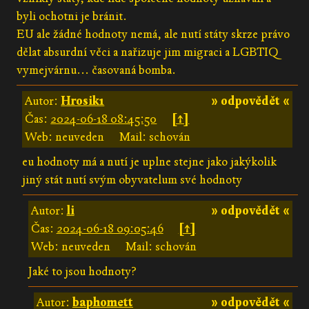
byli ochotni je bránit.
EU ale žádné hodnoty nemá, ale nutí státy skrze právo
dělat absurdní věci a nařizuje jim migraci a LGBTIQ
vymejvárnu... časovaná bomba.
Autor:
Hrosik1
» odpovědět «
Čas:
2024-06-18 08:45:50
[↑]
Web: neuveden
Mail: schován
eu hodnoty má a nutí je uplne stejne jako jakýkolik
jiný stát nutí svým obyvatelum své hodnoty
Autor:
li
» odpovědět «
Čas:
2024-06-18 09:05:46
[↑]
Web: neuveden
Mail: schován
Jaké to jsou hodnoty?
Autor:
baphomett
» odpovědět «