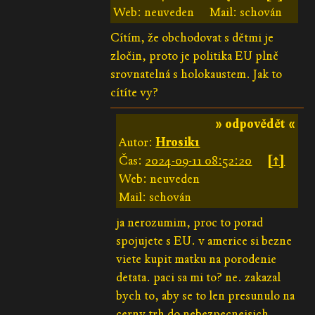
Web: neuveden
Mail: schován
Cítím, že obchodovat s dětmi je
zločin, proto je politika EU plně
srovnatelná s holokaustem. Jak to
cítíte vy?
» odpovědět «
Autor:
Hrosik1
Čas:
2024-09-11 08:52:20
[↑]
Web: neuveden
Mail: schován
ja nerozumim, proc to porad
spojujete s EU. v americe si bezne
viete kupit matku na porodenie
detata. paci sa mi to? ne. zakazal
bych to, aby se to len presunulo na
cerny trh do nebezpecnejsich