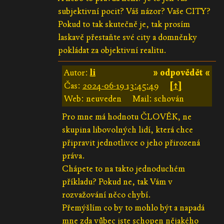
subjektivní pocit? Váš názor? Vaše CITY?
Pokud to tak skutečně je, tak prosím
laskavě přestaňte své city a domněnky
pokládat za objektivní realitu.
Autor:
li
» odpovědět «
Čas:
2024-06-19 13:45:49
[↑]
Web: neuveden
Mail: schován
Pro mne má hodnotu ČLOVĚK, ne
skupina libovolných lidí, která chce
připravit jednotlivce o jeho přirozená
práva.
Chápete to na takto jednoduchém
příkladu? Pokud ne, tak Vám v
rozvažování něco chybí.
Přemýšlím co by to mohlo být a napadá
mne zda vůbec jste schopen nějakého