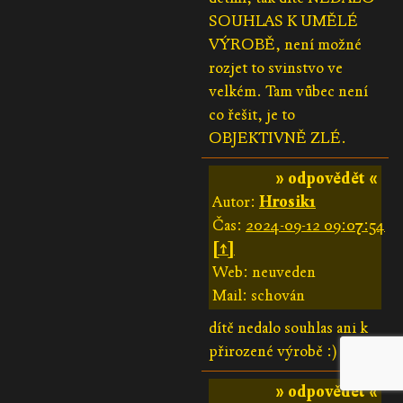
SOUHLAS K UMĚLÉ
VÝROBĚ, není možné
rozjet to svinstvo ve
velkém. Tam vůbec není
co řešit, je to
OBJEKTIVNĚ ZLÉ.
» odpovědět «
Autor:
Hrosik1
Čas:
2024-09-12 09:07:54
[↑]
Web: neuveden
Mail: schován
dítě nedalo souhlas ani k
přirozené výrobě :)
» odpovědět «