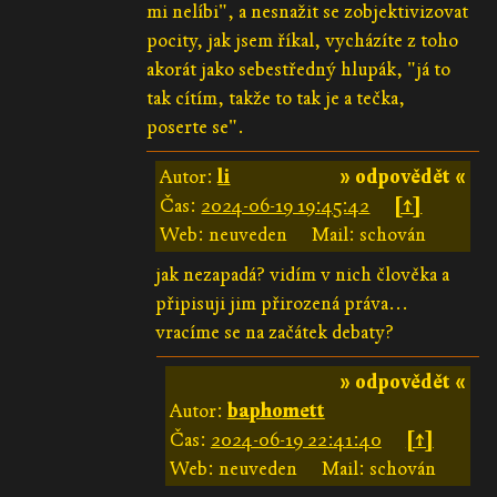
mi nelíbi", a nesnažit se zobjektivizovat
pocity, jak jsem říkal, vycházíte z toho
akorát jako sebestředný hlupák, "já to
tak cítím, takže to tak je a tečka,
poserte se".
Autor:
li
» odpovědět «
Čas:
2024-06-19 19:45:42
[↑]
Web: neuveden
Mail: schován
jak nezapadá? vidím v nich člověka a
připisuji jim přirozená práva...
vracíme se na začátek debaty?
» odpovědět «
Autor:
baphomett
Čas:
2024-06-19 22:41:40
[↑]
Web: neuveden
Mail: schován