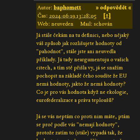
Autor:
baphomett
» odpovědět «
Čas:
2024-06-19 13:28:05
[↑]
Web: neuveden
Mail: schován
Já stále čekám na tu definici, nebo nějaký
váš způsob jak rozlišujete hodnoty od
"pahodnot", stále jste ani neuvedla
příklady. Já tady neargumentuju o vašich
citech, a tím stě přišla vy, já se snažím
pochopit na základě čeho soudíte že EU
nemá hodnoty, jakto že nemá hodnoty?
Co je pro vás hodnota když ne ekologie,
eurofederalizace a práva teploušů?
Já se vás neptám co proti nim máte, ptám
se proč podle vás "nemají hodnoty",
protože zatím to (stále) vypadá tak, že