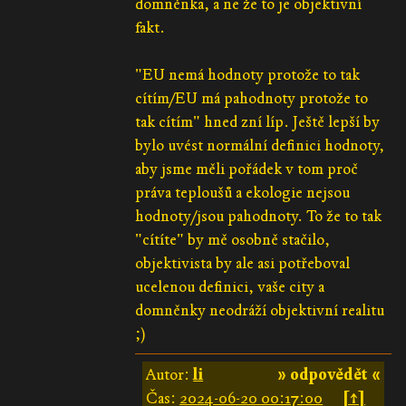
domněnka, a ne že to je objektivní
fakt.
"EU nemá hodnoty protože to tak
cítím/EU má pahodnoty protože to
tak cítím" hned zní líp. Ještě lepší by
bylo uvést normální definici hodnoty,
aby jsme měli pořádek v tom proč
práva teploušů a ekologie nejsou
hodnoty/jsou pahodnoty. To že to tak
"cítíte" by mě osobně stačilo,
objektivista by ale asi potřeboval
ucelenou definici, vaše city a
domněnky neodráží objektivní realitu
;)
Autor:
li
» odpovědět «
Čas:
2024-06-20 00:17:00
[↑]