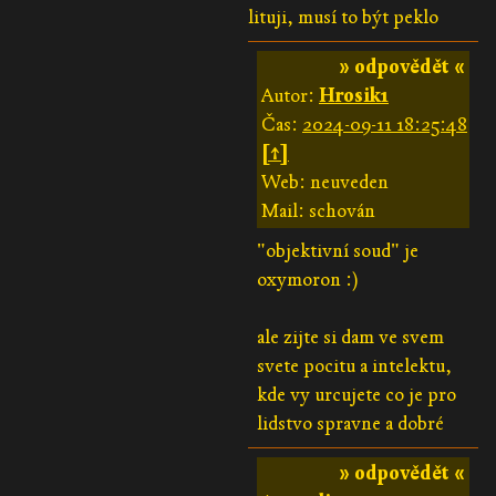
lituji, musí to být peklo
» odpovědět «
Autor:
Hrosik1
Čas:
2024-09-11 18:25:48
[↑]
Web: neuveden
Mail: schován
"objektivní soud" je
oxymoron :)
ale zijte si dam ve svem
svete pocitu a intelektu,
kde vy urcujete co je pro
lidstvo spravne a dobré
» odpovědět «