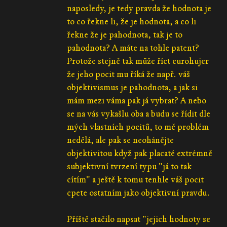
naposledy, je tedy pravda že hodnota je
to co řekne li, že je hodnota, a co li
řekne že je pahodnota, tak je to
pahodnota? A máte na tohle patent?
Protože stejně tak může říct eurohujer
že jeho pocit mu říká že např. váš
objektivismus je pahodnota, a jak si
mám mezi váma pak já vybrat? A nebo
se na vás vykašlu oba a budu se řídit dle
mých vlastních pocitů, to mě problém
nedělá, ale pak se neohánějte
objektivitou když pak placaté extrémně
subjektivní tvrzení typu "já to tak
cítím" a ještě k tomu tenhle váš pocit
cpete ostatním jako objektivní pravdu.
Příště stačilo napsat "jejich hodnoty se