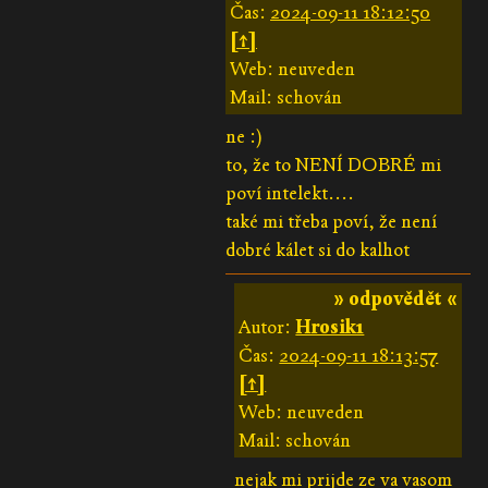
Čas:
2024-09-11 18:12:50
[↑]
Web: neuveden
Mail: schován
ne :)
to, že to NENÍ DOBRÉ mi
poví intelekt....
také mi třeba poví, že není
dobré kálet si do kalhot
» odpovědět «
Autor:
Hrosik1
Čas:
2024-09-11 18:13:57
[↑]
Web: neuveden
Mail: schován
nejak mi prijde ze va vasom