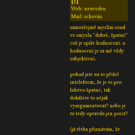
[↑]
Web: neuveden
Mail: schován
samozřejmě myslím soud
ve smyslu "dobré, špatné"
což je spíše hodnocení. a
hodnocení je za mě vždy
subjektivní.
pokud jste na to přišel
intelektem, že je to pro
lidstvo špatné, tak
dokážete to nějak
vyargumentovat? nebo je
to tedy opravdu jen pocit?
(já třeba přiznávám, že