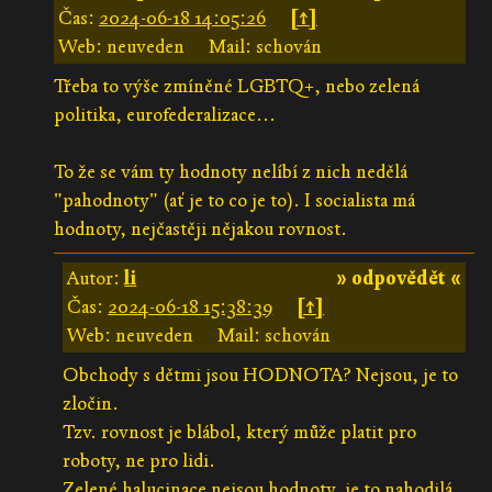
Čas:
2024-06-18 14:05:26
[↑]
Web: neuveden
Mail: schován
Třeba to výše zmíněné LGBTQ+, nebo zelená
politika, eurofederalizace...
To že se vám ty hodnoty nelíbí z nich nedělá
"pahodnoty" (ať je to co je to). I socialista má
hodnoty, nejčastěji nějakou rovnost.
Autor:
li
» odpovědět «
Čas:
2024-06-18 15:38:39
[↑]
Web: neuveden
Mail: schován
Obchody s dětmi jsou HODNOTA? Nejsou, je to
zločin.
Tzv. rovnost je blábol, který může platit pro
roboty, ne pro lidi.
Zelené halucinace nejsou hodnoty, je to nahodilá