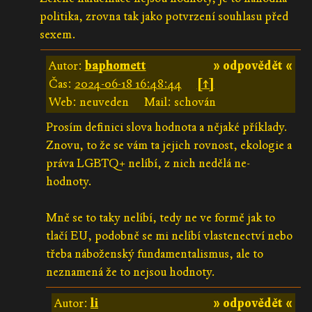
politika, zrovna tak jako potvrzení souhlasu před
sexem.
Autor:
baphomett
» odpovědět «
Čas:
2024-06-18 16:48:44
[↑]
Web: neuveden
Mail: schován
Prosím definici slova hodnota a nějaké příklady.
Znovu, to že se vám ta jejich rovnost, ekologie a
práva LGBTQ+ nelíbí, z nich nedělá ne-
hodnoty.
Mně se to taky nelíbí, tedy ne ve formě jak to
tlačí EU, podobně se mi nelíbí vlastenectví nebo
třeba náboženský fundamentalismus, ale to
neznamená že to nejsou hodnoty.
Autor:
li
» odpovědět «