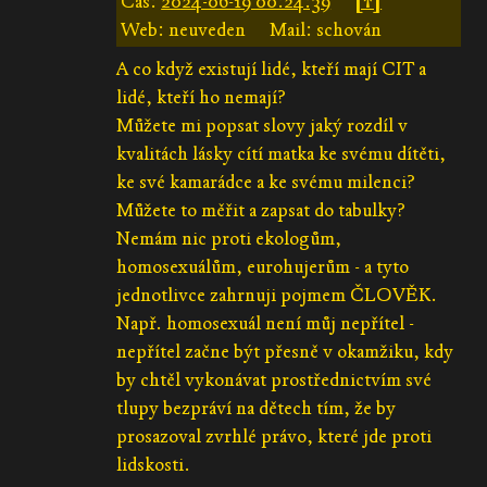
Čas:
2024-06-19 00:24:39
[↑]
Web: neuveden
Mail: schován
A co když existují lidé, kteří mají CIT a
lidé, kteří ho nemají?
Můžete mi popsat slovy jaký rozdíl v
kvalitách lásky cítí matka ke svému dítěti,
ke své kamarádce a ke svému milenci?
Můžete to měřit a zapsat do tabulky?
Nemám nic proti ekologům,
homosexuálům, eurohujerům - a tyto
jednotlivce zahrnuji pojmem ČLOVĚK.
Např. homosexuál není můj nepřítel -
nepřítel začne být přesně v okamžiku, kdy
by chtěl vykonávat prostřednictvím své
tlupy bezpráví na dětech tím, že by
prosazoval zvrhlé právo, které jde proti
lidskosti.