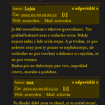
Autor:
Lojza
» odpovědět «
Čas:
2022-02-09 10:01:52
[↑]
Web: neuveden
Mail: neuveden
Ja fakt nesouhlasim s takovou generalizaci. Ten
priklad bohuzel neni z realneho sveta. Nikdy
nejsou zadni 2 lide zcela stejni. A ja tvrdim, ze pro
nektere zeny jsou ty penize to nejdulezitejsi, ale
rozhodne ne pro vsechny a dokonce si i myslim, ze
ne pro vetsinu.
Budou pro ne dulezitejsi jine veci, napriklad
citove, moralni a podobne.
Autor:
aaa
» odpovědět «
Čas:
2022-02-09 16:13:12
[↑]
Web: neuveden
Mail: schován
Po dlouhé době jsem to zkusil, je to pořád stejné,