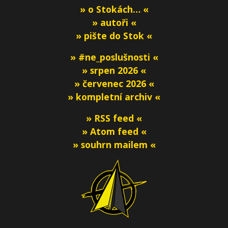
» o Stokách… «
» autoři «
» pište do Stok «
» #ne_poslušnosti «
» srpen 2026 «
» červenec 2026 «
» kompletní archiv «
» RSS feed «
» Atom feed «
» souhrn mailem «