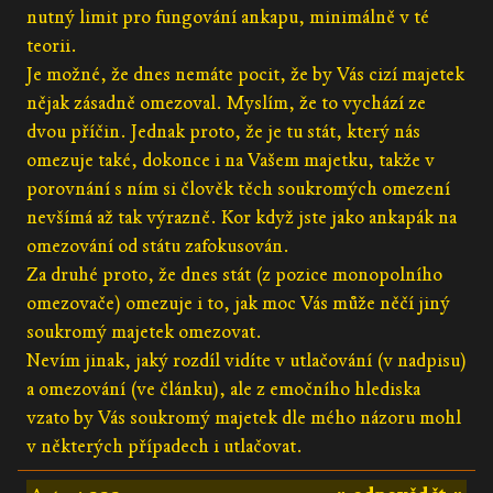
nutný limit pro fungování ankapu, minimálně v té
teorii.
Je možné, že dnes nemáte pocit, že by Vás cizí majetek
nějak zásadně omezoval. Myslím, že to vychází ze
dvou příčin. Jednak proto, že je tu stát, který nás
omezuje také, dokonce i na Vašem majetku, takže v
porovnání s ním si člověk těch soukromých omezení
nevšímá až tak výrazně. Kor když jste jako ankapák na
omezování od státu zafokusován.
Za druhé proto, že dnes stát (z pozice monopolního
omezovače) omezuje i to, jak moc Vás může něčí jiný
soukromý majetek omezovat.
Nevím jinak, jaký rozdíl vidíte v utlačování (v nadpisu)
a omezování (ve článku), ale z emočního hlediska
vzato by Vás soukromý majetek dle mého názoru mohl
v některých případech i utlačovat.