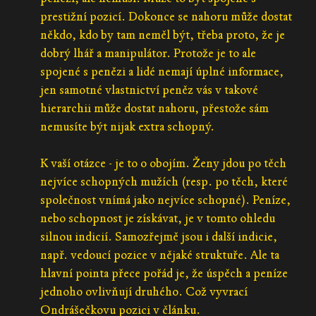
prestižní pozicí. Dokonce se nahoru může dostat
někdo, kdo by tam neměl být, třeba proto, že je
dobrý lhář a manipulátor. Protože je to ale
spojené s penězi a lidé nemají úplné informace,
jen samotné vlastnictví peněz vás v takové
hierarchii může dostat nahoru, přestože sám
nemusíte být nijak extra schopný.
K vaší otázce - je to o obojím. Ženy jdou po těch
nejvíce schopných mužích (resp. po těch, které
společnost vnímá jako nejvíce schopné). Peníze,
nebo schopnost je získávat, je v tomto ohledu
silnou indicií. Samozřejmě jsou i další indicie,
např. vedoucí pozice v nějaké struktuře. Ale ta
hlavní pointa přece pořád je, že úspěch a peníze
jednoho ovlivňují druhého. Což vyvrací
Ondrášečkovu pozici v článku.