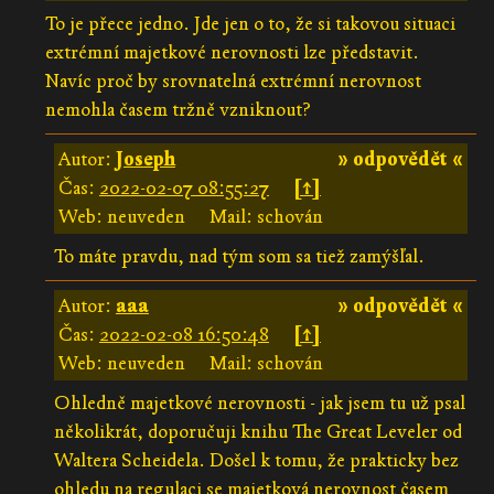
To je přece jedno. Jde jen o to, že si takovou situaci
extrémní majetkové nerovnosti lze představit.
Navíc proč by srovnatelná extrémní nerovnost
nemohla časem tržně vzniknout?
Autor:
Joseph
» odpovědět «
Čas:
2022-02-07 08:55:27
[↑]
Web: neuveden
Mail: schován
To máte pravdu, nad tým som sa tiež zamýšľal.
Autor:
aaa
» odpovědět «
Čas:
2022-02-08 16:50:48
[↑]
Web: neuveden
Mail: schován
Ohledně majetkové nerovnosti - jak jsem tu už psal
několikrát, doporučuji knihu The Great Leveler od
Waltera Scheidela. Došel k tomu, že prakticky bez
ohledu na regulaci se majetková nerovnost časem