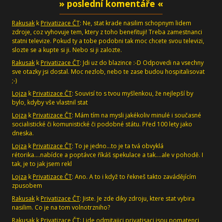
» poslední komentáře «
Rakusak
k
Privatizace ČT
: Ne, stat krade nasilim schopnym lidem
zdroje, coz vyhovuje tem, ktery z toho benefituji! Treba zamestnanci
statni televize. Pokud ty a tobe podobni tak moc chcete svou televizi,
slozte se a kupte si ji. Nebo si ji zalozte.
Rakusak
k
Privatizace ČT
: Jdi uz do blazince :-D Odpovedi na vsechny
sve otazky jsi dostal. Moc nezlob, nebo te zase budou hospitalisovat
;-)
Lojza
k
Privatizace ČT
: Souvisí to s tvou myšlenkou, že nejlepší by
bylo, kdyby vše vlastnil stat
Lojza
k
Privatizace ČT
: Mám tím na mysli jakékoliv minulé i současné
socialistické či komunistické či podobné státu. Před 100 lety jako
dneska.
Lojza
k
Privatizace ČT
: To je jedno...to je ta tvá obvyklá
rétorika....nabídce a poptávce říkáš spekulace a tak....ale v pohodě. I
tak, je to jak jsem rekl
Lojza
k
Privatizace ČT
: Ano. A to i když to řekneš takto zavádějícím
zpusobem
Rakusak
k
Privatizace ČT
: Jiste. Je zde diky zdroju, ktere stat vybira
nasilim. Co je na tom volnotrzniho?
Rakusak
k
Privatizace ČT
: Lide odmitajici privatisaci jsou pomatenci,