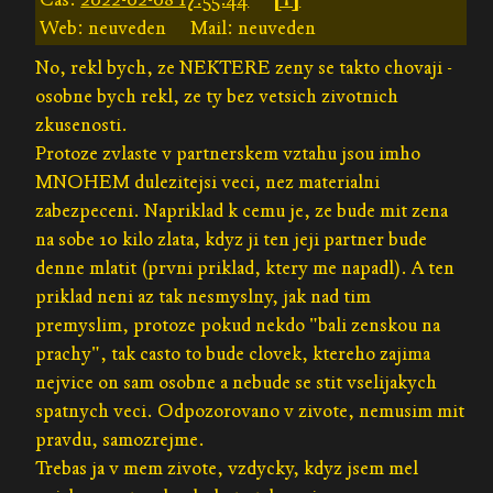
Web: neuveden
Mail: neuveden
No, rekl bych, ze NEKTERE zeny se takto chovaji -
osobne bych rekl, ze ty bez vetsich zivotnich
zkusenosti.
Protoze zvlaste v partnerskem vztahu jsou imho
MNOHEM dulezitejsi veci, nez materialni
zabezpeceni. Napriklad k cemu je, ze bude mit zena
na sobe 10 kilo zlata, kdyz ji ten jeji partner bude
denne mlatit (prvni priklad, ktery me napadl). A ten
priklad neni az tak nesmyslny, jak nad tim
premyslim, protoze pokud nekdo "bali zenskou na
prachy", tak casto to bude clovek, ktereho zajima
nejvice on sam osobne a nebude se stit vselijakych
spatnych veci. Odpozorovano v zivote, nemusim mit
pravdu, samozrejme.
Trebas ja v mem zivote, vzdycky, kdyz jsem mel