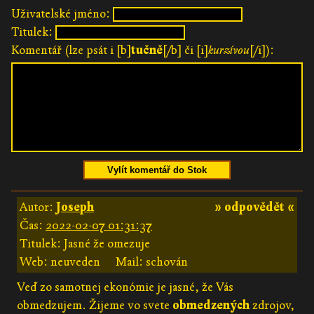
Uživatelské jméno:
Titulek:
Komentář (lze psát i [b]
tučně
[/b] či [i]
kurzívou
[/i]):
Vylít komentář do Stok
Autor:
Joseph
» odpovědět «
Čas:
2022-02-07 01:31:37
Titulek: Jasné že omezuje
Web: neuveden
Mail: schován
Veď zo samotnej ekonómie je jasné, že Vás
obmedzujem. Žijeme vo svete
obmedzených
zdrojov,