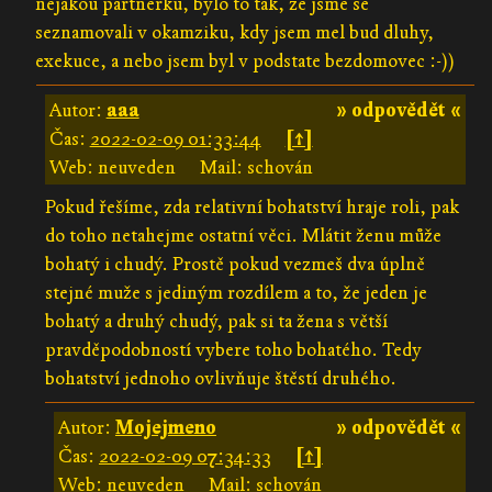
nejakou partnerku, bylo to tak, ze jsme se
seznamovali v okamziku, kdy jsem mel bud dluhy,
exekuce, a nebo jsem byl v podstate bezdomovec :-))
Autor:
aaa
» odpovědět «
Čas:
2022-02-09 01:33:44
[↑]
Web: neuveden
Mail: schován
Pokud řešíme, zda relativní bohatství hraje roli, pak
do toho netahejme ostatní věci. Mlátit ženu může
bohatý i chudý. Prostě pokud vezmeš dva úplně
stejné muže s jediným rozdílem a to, že jeden je
bohatý a druhý chudý, pak si ta žena s větší
pravděpodobností vybere toho bohatého. Tedy
bohatství jednoho ovlivňuje štěstí druhého.
Autor:
Mojejmeno
» odpovědět «
Čas:
2022-02-09 07:34:33
[↑]
Web: neuveden
Mail: schován