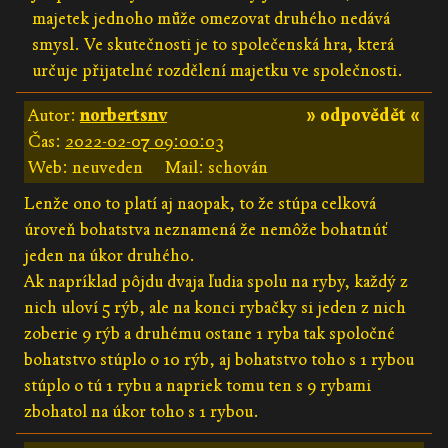
majetek jednoho může omezovat druhého nedává
smysl. Ve skutečnosti je to společenská hra, která
určuje přijatelné rozdělení majetku ve společnosti.
Autor:
norbertsnv
» odpovědět «
Čas:
2022-02-07 09:00:03
Web: neuveden
Mail: schován
Lenže ono to platí aj naopak, to že stúpa celková
úroveň bohatstva neznamená že nemôže bohatnúť
jeden na úkor druhého.
Ak napríklad pôjdu dvaja ľudia spolu na ryby, každý z
nich uloví 5 rýb, ale na konci rybačky si jeden z nich
zoberie 9 rýb a druhému ostane 1 ryba tak spoločné
bohatstvo stúplo o 10 rýb, aj bohatstvo toho s 1 rybou
stúplo o tú 1 rybu a napriek tomu ten s 9 rybami
zbohatol na úkor toho s 1 rybou.