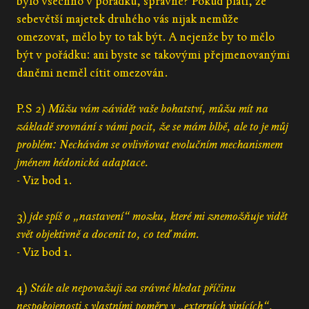
bylo všechno v pořádku, správně? Pokud platí, že
sebevětší majetek druhého vás nijak nemůže
omezovat, mělo by to tak být. A nejenže by to mělo
být v pořádku: ani byste se takovými přejmenovanými
daněmi neměl cítit omezován.
P.S 2)
Můžu vám závidět vaše bohatství, můžu mít na
základě srovnání s vámi pocit, že se mám blbě, ale to je můj
problém: Nechávám se ovlivňovat evolučním mechanismem
jménem hédonická adaptace.
- Viz bod 1.
3)
jde spíš o „nastavení“ mozku, které mi znemožňuje vidět
svět objektivně a docenit to, co teď mám.
- Viz bod 1.
4)
Stále ale nepovažuji za srávné hledat příčinu
nespokojenosti s vlastními poměry v „externích vinících“,