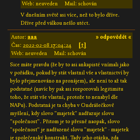
Web: neuveden
Mail: schován
V dnešním světě asi více, než to bylo dříve.
Dříve před válkou nešlo utéct.
Autor:
aaa
» odpovědět «
Čas:
2022-02-08 17:04:24
[↑]
Web: neuveden
Mail: schován
Sice máte pravdu (že by to asi ankapisté vnímali jako
v pořádku, pokud by stát vlastnil vše a vlastnictví by
bylo přejmenováno na pronájem), ale není to až tak
podstatné (navíc by pak asi rozporovali legitimitu
toho, že stát vše vlastní, protože to nenabyl dle
NAPu). Podstatná je ta chyba v Ondrášečkově
myšlení, kdy slovo "majetek" nadřazuje slovu
"společnost". Přitom je to přesně naopak, slovo
"společnost" je nadřazené slovu "majetek" - majetek
je společenský konstrukt. Tady jeho otázka, zda