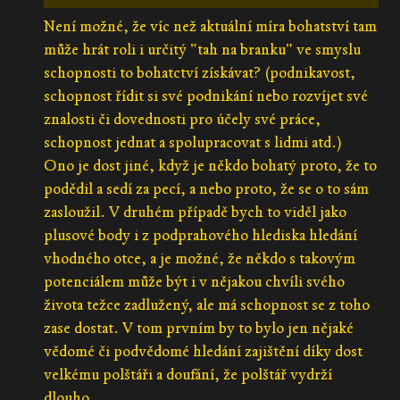
Není možné, že víc než aktuální míra bohatství tam
může hrát roli i určitý "tah na branku" ve smyslu
schopnosti to bohatctví získávat? (podnikavost,
schopnost řídit si své podnikání nebo rozvíjet své
znalosti či dovednosti pro účely své práce,
schopnost jednat a spolupracovat s lidmi atd.)
Ono je dost jiné, když je někdo bohatý proto, že to
podědil a sedí za pecí, a nebo proto, že se o to sám
zasloužil. V druhém případě bych to viděl jako
plusové body i z podprahového hlediska hledání
vhodného otce, a je možné, že někdo s takovým
potenciálem může být i v nějakou chvíli svého
života težce zadlužený, ale má schopnost se z toho
zase dostat. V tom prvním by to bylo jen nějaké
vědomé či podvědomé hledání zajištění díky dost
velkému polštáři a doufání, že polštář vydrží
dlouho.