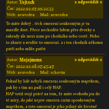
Autor:
Vojtech
» odpovědět «
Čas:
2022-02-07 09:22:53
Web: neuveden
Mail: neuveden
To máte dobrý . téch omezení soukromým je tu
mnedle dost. Přece nechodíte lidem přes dvorky a
zahrady ale mezi nimi po chodníku nebo cestě. Nebo
to zkuste a uvidíte to omezení. a i ten chodník někomu
patří nebo může patřit
Autor:
Mojejmeno
» odpovědět «
Čas:
2022-02-08 07:45:47
Web: neuveden
Mail: schován
Pokud by lidé nebyli omezeni soukromým majetkem,
pak by s tím asi padl i celý NAP.
NAP totiž stojí právě na tom, že máte svobodu jen do
té míry, do jaké nejste omezen cizím spoukromým
majetkem, a toto omezení je jeho jediný ale životně