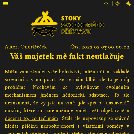
Autor:
Ondrášeček
Čas: 2022-02-07 00:00:02
Váš majetek mě fakt neutlačuje
Můžu vám závidět vaše bohatství, můžu mít na základě
srovnání s vámi pocit, že se mám blbě, ale to je můj
problém: Nechávám se ovlivňovat evolučním
mechanismem jménem hédonická adaptace. To ale
neznamená, že vy jste na vině: jde spíš o „nastavení“
mozku, které mi znemožňuje vidět svět objektivně a
docenit to, co teď mám
. Stále ale nepovažuji za srávné
hledat příčinu nespokojenosti s vlastními poměry v
„externích vinících“, spíše je třeba s tím psychologicky