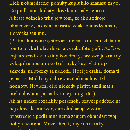
Lidli z obmedzenej ponuky kupit kilo ananasu za 50.
Co podla mna bohaty clovek normale neurobi.
A krasa volneho trhu je v tom, ze ak su zdroje
obmedzene, tak cena nerastie vdaka obmedzenosti,
ale vdaka zaujmu.
(Platina koncom 19 storocia nemala ani cenu zlata a na
tomto prvku bola zalozena vyroba fotografii. Az I.sv.
vojna spravila z platiny kov drahy, pretoze ju armady
vykupili a pouzili ako technicky kov. Platina je
skareda, na sperky sa nehodi. Hoci je draha, doma ti
je nanic. Mohla by dobre sluzit ako uchovatel
hodnoty. Neviem, ci si niekedy platitu tuzil mat z
ineho dovodu. Ja iba kvoli tej fotografii.)
Ak ma niekto rozsiahly pozemok, pravdepodobne na
nej chova lesnu zver, cim obohacuje zivotne
prostredie a podla mna nema zaujem obmedzit tvoj
pohyb po nom. Moze chciet, aby si na srnky