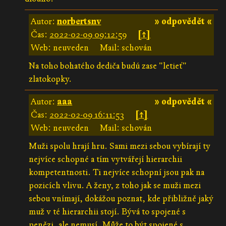
Autor:
norbertsnv
» odpovědět «
Čas:
2022-02-09 09:12:59
[↑]
Web: neuveden
Mail: schován
Na toho bohatého dediča budú zase "letieť"
zlatokopky.
Autor:
aaa
» odpovědět «
Čas:
2022-02-09 16:11:53
[↑]
Web: neuveden
Mail: schován
Muži spolu hrají hru. Sami mezi sebou vybírají ty
nejvíce schopné a tím vytvářejí hierarchii
kompetentnosti. Ti nejvíce schopní jsou pak na
pozicích vlivu. A ženy, z toho jak se muži mezi
sebou vnímají, dokážou poznat, kde přibližně jaký
muž v té hierarchii stojí. Bývá to spojené s
penězi, ale nemusí. Může to být spojené s