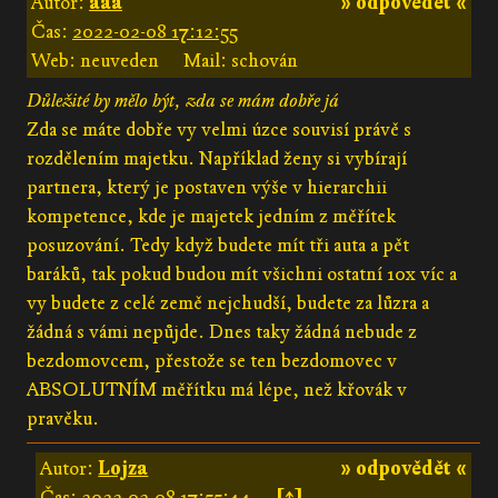
Autor:
aaa
» odpovědět «
Čas:
2022-02-08 17:12:55
Web: neuveden
Mail: schován
Důležité by mělo být, zda se mám dobře já
Zda se máte dobře vy velmi úzce souvisí právě s
rozdělením majetku. Například ženy si vybírají
partnera, který je postaven výše v hierarchii
kompetence, kde je majetek jedním z měřítek
posuzování. Tedy když budete mít tři auta a pět
baráků, tak pokud budou mít všichni ostatní 10x víc a
vy budete z celé země nejchudší, budete za lůzra a
žádná s vámi nepůjde. Dnes taky žádná nebude z
bezdomovcem, přestože se ten bezdomovec v
ABSOLUTNÍM měřítku má lépe, než křovák v
pravěku.
Autor:
Lojza
» odpovědět «
Čas:
2022-02-08 17:55:44
[↑]