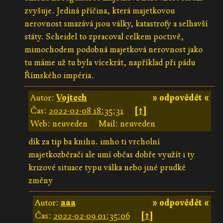
zvyšuje. Jediná příčina, která majetkovou
nerovnost smazává jsou války, katastrofy a selhavší
státy. Scheidel to zpracoval celkem poctivě,
mimochodem podobná majetková nerovnost jako
tu máme už tu byla vícekrát, například při pádu
Římského impéria.
Autor:
Vojtech
» odpovědět «
Čas:
2022-02-08 18:35:31
[↑]
Web: neuveden
Mail: neuveden
dík za tip ba knihu. imho ti vrcholní
majetkozběrači ale umí občas dobře využít i ty
krizové situace typu válka nebo jiné prudké
změny
Autor:
aaa
» odpovědět «
Čas:
2022-02-09 01:35:06
[↑]