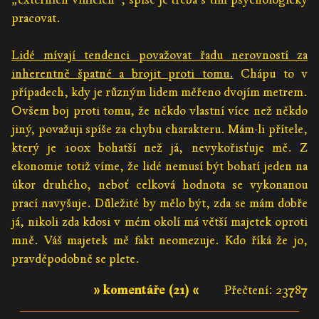
pracovat.
Lidé mívají tendenci považovat řadu nerovností za
inherentně špatné a brojit proti tomu.
Chápu to v
případech, kdy je různým lidem měřeno dvojím metrem.
Ovšem boj proti tomu, že někdo vlastní více než někdo
jiný, považuji spíše za chybu charakteru. Mám-li přítele,
který je 100x bohatší než já, nevykořisťuje mě. Z
ekonomie totiž víme, že lidé nemusí být bohatí jeden na
úkor druhého, neboť celková hodnota se vykonanou
prací navyšuje. Důležité by mělo být, zda se mám dobře
já, nikoli zda kdosi v mém okolí má větší majetek oproti
mně. Váš majetek mě fakt neomezuje. Kdo říká že jo,
pravděpodobně se plete.
» komentáře (21) «
Přečtení: 23787