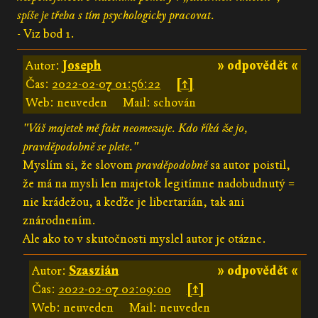
spíše je třeba s tím psychologicky pracovat.
- Viz bod 1.
Autor:
Joseph
» odpovědět «
Čas:
2022-02-07 01:56:22
[↑]
Web: neuveden
Mail: schován
"Váš majetek mě fakt neomezuje. Kdo říká že jo,
pravděpodobně se plete."
Myslím si, že slovom
pravděpodobně
sa autor poistil,
že má na mysli len majetok legitímne nadobudnutý =
nie krádežou, a keďže je libertarián, tak ani
znárodnením.
Ale ako to v skutočnosti myslel autor je otázne.
Autor:
Szaszián
» odpovědět «
Čas:
2022-02-07 02:09:00
[↑]
Web: neuveden
Mail: neuveden