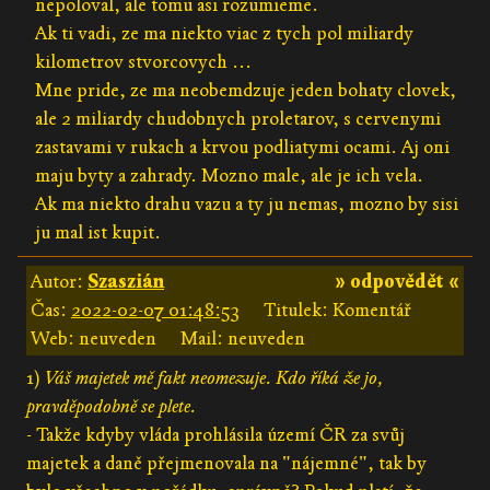
nepoloval, ale tomu asi rozumieme.
Ak ti vadi, ze ma niekto viac z tych pol miliardy
kilometrov stvorcovych ...
Mne pride, ze ma neobemdzuje jeden bohaty clovek,
ale 2 miliardy chudobnych proletarov, s cervenymi
zastavami v rukach a krvou podliatymi ocami. Aj oni
maju byty a zahrady. Mozno male, ale je ich vela.
Ak ma niekto drahu vazu a ty ju nemas, mozno by sisi
ju mal ist kupit.
Autor:
Szaszián
» odpovědět «
Čas:
2022-02-07 01:48:53
Titulek: Komentář
Web: neuveden
Mail: neuveden
1)
Váš majetek mě fakt neomezuje. Kdo říká že jo,
pravděpodobně se plete.
- Takže kdyby vláda prohlásila území ČR za svůj
majetek a daně přejmenovala na "nájemné", tak by