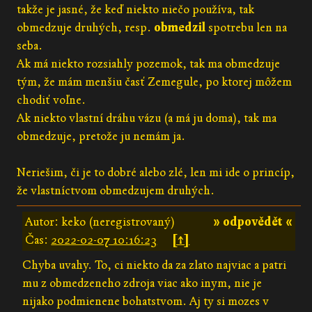
takže je jasné, že keď niekto niečo používa, tak
obmedzuje druhých, resp.
obmedzil
spotrebu len na
seba.
Ak má niekto rozsiahly pozemok, tak ma obmedzuje
tým, že mám menšiu časť Zemegule, po ktorej môžem
chodiť voľne.
Ak niekto vlastní dráhu vázu (a má ju doma), tak ma
obmedzuje, pretože ju nemám ja.
Neriešim, či je to dobré alebo zlé, len mi ide o princíp,
že vlastníctvom obmedzujem druhých.
Autor: keko (neregistrovaný)
» odpovědět «
Čas:
2022-02-07 10:16:23
[↑]
Chyba uvahy. To, ci niekto da za zlato najviac a patri
mu z obmedzeneho zdroja viac ako inym, nie je
nijako podmienene bohatstvom. Aj ty si mozes v