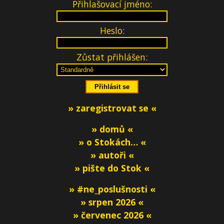
Přihlašovací jméno:
Heslo:
Zůstat přihlášen:
» zaregistrovat se «
» domů «
» o Stokách… «
» autoři «
» pište do Stok «
» #ne_poslušnosti «
» srpen 2026 «
» červenec 2026 «