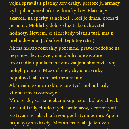
vojna spravila z platiny kov drahy, pretoze ju armady
vykupili a pouzili ako technicky kov. Platina je
skareda, na sperky sa nehodi. Hoci je draha, doma ti
je nanic. Mohla by dobre sluzit ako uchovatel
hodnoty. Neviem, ci si niekedy platitu tuzil mat z
ineho dovodu. Ja iba kvoli tej fotografii.)
Ak ma niekto rozsiahly pozemok, pravdepodobne na
nej chova lesnu zver, cim obohacuje zivotne
prostredie a podla mna nema zaujem obmedzit tvoj
pohyb po nom. Moze chciet, aby si na srnky
nepoloval, ale tomu asi rozumieme.
Ak ti vadi, ze ma niekto viac z tych pol miliardy
kilometrov stvorcovych ...
Mne pride, ze ma neobemdzuje jeden bohaty clovek,
ale 2 miliardy chudobnych proletarov, s cervenymi
zastavami v rukach a krvou podliatymi ocami. Aj oni
maju byty a zahrady. Mozno male, ale je ich vela.