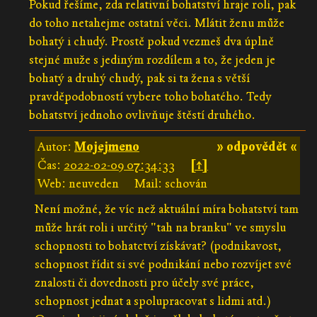
Pokud řešíme, zda relativní bohatství hraje roli, pak
do toho netahejme ostatní věci. Mlátit ženu může
bohatý i chudý. Prostě pokud vezmeš dva úplně
stejné muže s jediným rozdílem a to, že jeden je
bohatý a druhý chudý, pak si ta žena s větší
pravděpodobností vybere toho bohatého. Tedy
bohatství jednoho ovlivňuje štěstí druhého.
Autor:
Mojejmeno
» odpovědět «
Čas:
2022-02-09 07:34:33
[↑]
Web: neuveden
Mail: schován
Není možné, že víc než aktuální míra bohatství tam
může hrát roli i určitý "tah na branku" ve smyslu
schopnosti to bohatctví získávat? (podnikavost,
schopnost řídit si své podnikání nebo rozvíjet své
znalosti či dovednosti pro účely své práce,
schopnost jednat a spolupracovat s lidmi atd.)