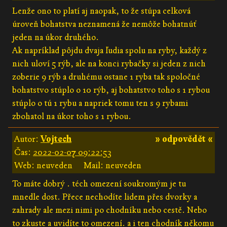
Lenže ono to platí aj naopak, to že stúpa celková
úroveň bohatstva neznamená že nemôže bohatnúť
jeden na úkor druhého.
Ak napríklad pôjdu dvaja ľudia spolu na ryby, každý z
nich uloví 5 rýb, ale na konci rybačky si jeden z nich
zoberie 9 rýb a druhému ostane 1 ryba tak spoločné
bohatstvo stúplo o 10 rýb, aj bohatstvo toho s 1 rybou
stúplo o tú 1 rybu a napriek tomu ten s 9 rybami
zbohatol na úkor toho s 1 rybou.
Autor:
Vojtech
» odpovědět «
Čas:
2022-02-07 09:22:53
Web: neuveden
Mail: neuveden
To máte dobrý . téch omezení soukromým je tu
mnedle dost. Přece nechodíte lidem přes dvorky a
zahrady ale mezi nimi po chodníku nebo cestě. Nebo
to zkuste a uvidíte to omezení. a i ten chodník někomu