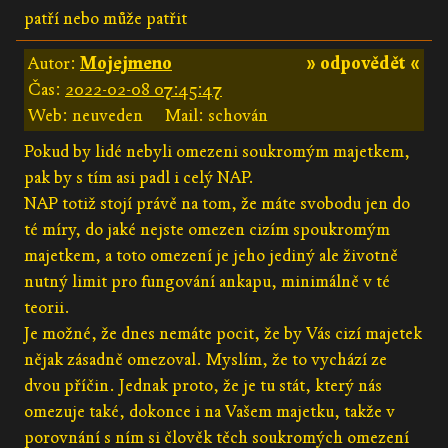
patří nebo může patřit
Autor:
Mojejmeno
» odpovědět «
Čas:
2022-02-08 07:45:47
Web: neuveden
Mail: schován
Pokud by lidé nebyli omezeni soukromým majetkem,
pak by s tím asi padl i celý NAP.
NAP totiž stojí právě na tom, že máte svobodu jen do
té míry, do jaké nejste omezen cizím spoukromým
majetkem, a toto omezení je jeho jediný ale životně
nutný limit pro fungování ankapu, minimálně v té
teorii.
Je možné, že dnes nemáte pocit, že by Vás cizí majetek
nějak zásadně omezoval. Myslím, že to vychází ze
dvou příčin. Jednak proto, že je tu stát, který nás
omezuje také, dokonce i na Vašem majetku, takže v
porovnání s ním si člověk těch soukromých omezení