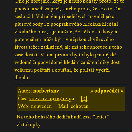
Ono je dost jiné, když je někdo bohatý proto, že to
podědil a sedí za pecí, a nebo proto, že se o to sám
zasloužil. V druhém případě bych to viděl jako
plusové body i z podprahového hlediska hledání
vhodného otce, a je možné, že někdo s takovým
potenciálem může být i v nějakou chvíli svého
života težce zadlužený, ale má schopnost se z toho
zase dostat. V tom prvním by to bylo jen nějaké
vědomé či podvědomé hledání zajištění díky dost
velkému polštáři a doufání, že polštář vydrží
dlouho.
Autor:
norbertsnv
» odpovědět «
Čas:
2022-02-09 09:12:59
[↑]
Web: neuveden
Mail: schován
Na toho bohatého dediča budú zase "letieť"
zlatokopky.