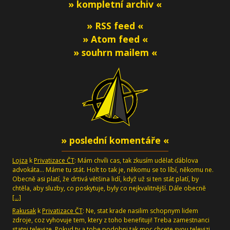
» kompletní archiv «
» RSS feed «
» Atom feed «
» souhrn mailem «
» poslední komentáře «
Lojza
k
Privatizace ČT
: Mám chvíli cas, tak zkusím udělat ďáblova
advokáta... Máme tu stát. Holt to tak je, někomu se to líbí, někomu ne.
Obecně asi platí, že drtivá většina lidí, když už si ten stát platí, by
chtěla, aby sluzby, co poskytuje, byly co nejkvalitnější. Dále obecně
[…]
Rakusak
k
Privatizace ČT
: Ne, stat krade nasilim schopnym lidem
zdroje, coz vyhovuje tem, ktery z toho benefituji! Treba zamestnanci
statni televize. Pokud ty a tobe podobni tak moc chcete svou televizi,