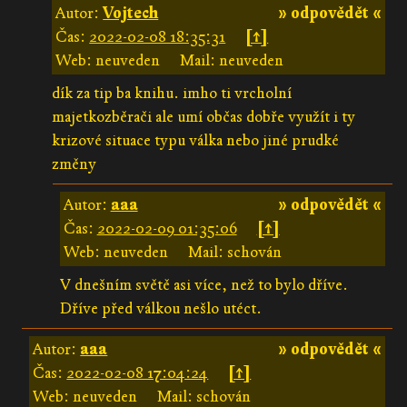
Autor:
Vojtech
» odpovědět «
Čas:
2022-02-08 18:35:31
[↑]
Web: neuveden
Mail: neuveden
dík za tip ba knihu. imho ti vrcholní
majetkozběrači ale umí občas dobře využít i ty
krizové situace typu válka nebo jiné prudké
změny
Autor:
aaa
» odpovědět «
Čas:
2022-02-09 01:35:06
[↑]
Web: neuveden
Mail: schován
V dnešním světě asi více, než to bylo dříve.
Dříve před válkou nešlo utéct.
Autor:
aaa
» odpovědět «
Čas:
2022-02-08 17:04:24
[↑]
Web: neuveden
Mail: schován