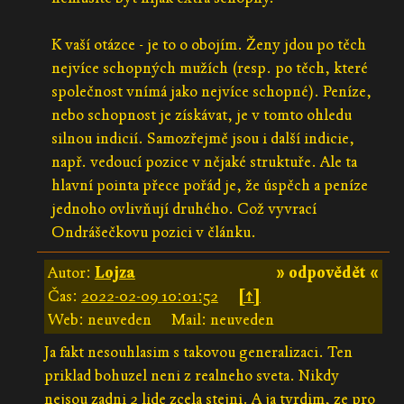
K vaší otázce - je to o obojím. Ženy jdou po těch
nejvíce schopných mužích (resp. po těch, které
společnost vnímá jako nejvíce schopné). Peníze,
nebo schopnost je získávat, je v tomto ohledu
silnou indicií. Samozřejmě jsou i další indicie,
např. vedoucí pozice v nějaké struktuře. Ale ta
hlavní pointa přece pořád je, že úspěch a peníze
jednoho ovlivňují druhého. Což vyvrací
Ondrášečkovu pozici v článku.
Autor:
Lojza
» odpovědět «
Čas:
2022-02-09 10:01:52
[↑]
Web: neuveden
Mail: neuveden
Ja fakt nesouhlasim s takovou generalizaci. Ten
priklad bohuzel neni z realneho sveta. Nikdy
nejsou zadni 2 lide zcela stejni. A ja tvrdim, ze pro