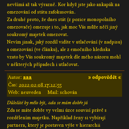
nevšímá až tak výrazně. Kor když jste jako ankapák na
omezování od státu zafokusován.
Za druhé proto, že dnes stát (z pozice monopolního
omezovače) omezuje i to, jak moc Vás může něčí jiný
soukromý majetek omezovat.
Nevím jinak, jaký rozdíl vidíte v utlačování (v nadpisu)
a omezování (ve článku), ale z emočního hlediska
vzato by Vás soukromý majetek dle mého názoru mohl
v některých případech i utlačovat.
Autor:
aaa
» odpovědět «
Čas:
2022-02-08 17:12:55
Web: neuveden
Mail: schován
Důležité by mělo být, zda se mám dobře já
Zda se máte dobře vy velmi úzce souvisí právě s
rozdělením majetku. Například ženy si vybírají
partnera, který je postaven výše v hierarchii