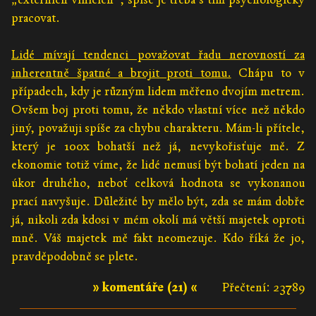
pracovat.
Lidé mívají tendenci považovat řadu nerovností za
inherentně špatné a brojit proti tomu.
Chápu to v
případech, kdy je různým lidem měřeno dvojím metrem.
Ovšem boj proti tomu, že někdo vlastní více než někdo
jiný, považuji spíše za chybu charakteru. Mám-li přítele,
který je 100x bohatší než já, nevykořisťuje mě. Z
ekonomie totiž víme, že lidé nemusí být bohatí jeden na
úkor druhého, neboť celková hodnota se vykonanou
prací navyšuje. Důležité by mělo být, zda se mám dobře
já, nikoli zda kdosi v mém okolí má větší majetek oproti
mně. Váš majetek mě fakt neomezuje. Kdo říká že jo,
pravděpodobně se plete.
» komentáře (21) «
Přečtení: 23789