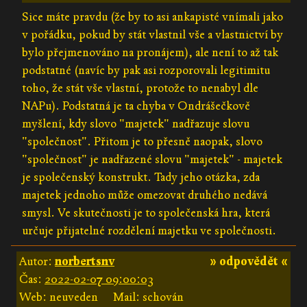
Sice máte pravdu (že by to asi ankapisté vnímali jako
v pořádku, pokud by stát vlastnil vše a vlastnictví by
bylo přejmenováno na pronájem), ale není to až tak
podstatné (navíc by pak asi rozporovali legitimitu
toho, že stát vše vlastní, protože to nenabyl dle
NAPu). Podstatná je ta chyba v Ondrášečkově
myšlení, kdy slovo "majetek" nadřazuje slovu
"společnost". Přitom je to přesně naopak, slovo
"společnost" je nadřazené slovu "majetek" - majetek
je společenský konstrukt. Tady jeho otázka, zda
majetek jednoho může omezovat druhého nedává
smysl. Ve skutečnosti je to společenská hra, která
určuje přijatelné rozdělení majetku ve společnosti.
Autor:
norbertsnv
» odpovědět «
Čas:
2022-02-07 09:00:03
Web: neuveden
Mail: schován