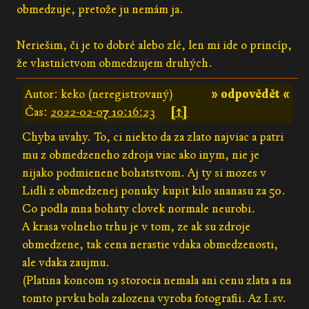
obmedzuje, pretože ju nemám ja.
Neriešim, či je to dobré alebo zlé, len mi ide o princíp,
že vlastníctvom obmedzujem druhých.
Autor: keko (neregistrovaný)
» odpovědět «
Čas:
2022-02-07 10:16:23
[↑]
Chyba uvahy. To, ci niekto da za zlato najviac a patri
mu z obmedzeneho zdroja viac ako inym, nie je
nijako podmienene bohatstvom. Aj ty si mozes v
Lidli z obmedzenej ponuky kupit kilo ananasu za 50.
Co podla mna bohaty clovek normale neurobi.
A krasa volneho trhu je v tom, ze ak su zdroje
obmedzene, tak cena nerastie vdaka obmedzenosti,
ale vdaka zaujmu.
(Platina koncom 19 storocia nemala ani cenu zlata a na
tomto prvku bola zalozena vyroba fotografii. Az I.sv.