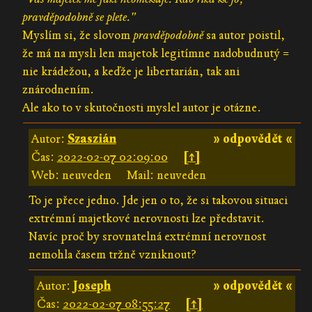
pravděpodobně se plete."
Myslím si, že slovom
pravděpodobně
sa autor poistil,
že má na mysli len majetok legitímne nadobudnutý =
nie krádežou, a keďže je libertarián, tak ani
znárodnením.
Ale ako to v skutočnosti myslel autor je otázne.
Autor:
Szaszián
» odpovědět «
Čas:
2022-02-07 02:09:00
[↑]
Web: neuveden
Mail: neuveden
To je přece jedno. Jde jen o to, že si takovou situaci
extrémní majetkové nerovnosti lze představit.
Navíc proč by srovnatelná extrémní nerovnost
nemohla časem tržně vzniknout?
Autor:
Joseph
» odpovědět «
Čas:
2022-02-07 08:55:27
[↑]