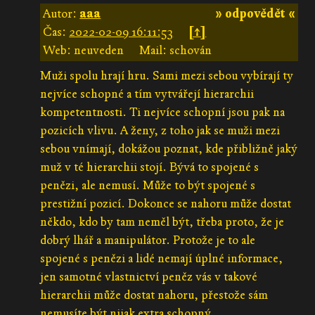
Autor:
aaa
» odpovědět «
Čas:
2022-02-09 16:11:53
[↑]
Web: neuveden
Mail: schován
Muži spolu hrají hru. Sami mezi sebou vybírají ty
nejvíce schopné a tím vytvářejí hierarchii
kompetentnosti. Ti nejvíce schopní jsou pak na
pozicích vlivu. A ženy, z toho jak se muži mezi
sebou vnímají, dokážou poznat, kde přibližně jaký
muž v té hierarchii stojí. Bývá to spojené s
penězi, ale nemusí. Může to být spojené s
prestižní pozicí. Dokonce se nahoru může dostat
někdo, kdo by tam neměl být, třeba proto, že je
dobrý lhář a manipulátor. Protože je to ale
spojené s penězi a lidé nemají úplné informace,
jen samotné vlastnictví peněz vás v takové
hierarchii může dostat nahoru, přestože sám
nemusíte být nijak extra schopný.