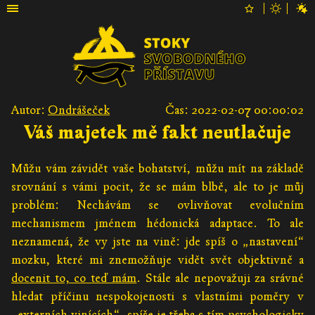
Autor:
Ondrášeček
Čas: 2022-02-07 00:00:02
Váš majetek mě fakt neutlačuje
Můžu vám závidět vaše bohatství, můžu mít na základě
srovnání s vámi pocit, že se mám blbě, ale to je můj
problém: Nechávám se ovlivňovat evolučním
mechanismem jménem hédonická adaptace. To ale
neznamená, že vy jste na vině: jde spíš o „nastavení“
mozku, které mi znemožňuje vidět svět objektivně a
docenit to, co teď mám
. Stále ale nepovažuji za srávné
hledat příčinu nespokojenosti s vlastními poměry v
„externích vinících“, spíše je třeba s tím psychologicky