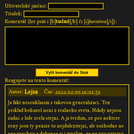
Uživatelské jméno:
Titulek:
Komentář (lze psát i [b]
tučně
[/b] či [i]
kurzívou
[/i]):
Vylít komentář do Stok
Reagujete na tento komentář:
Autor:
Lojza
Čas:
2022-02-09 10:01:52
Ja fakt nesouhlasim s takovou generalizaci. Ten
priklad bohuzel neni z realneho sveta. Nikdy nejsou
zadni 2 lide zcela stejni. A ja tvrdim, ze pro nektere
zeny jsou ty penize to nejdulezitejsi, ale rozhodne ne
pro vsechny a dokonce si i myslim, ze ne pro vetsinu.