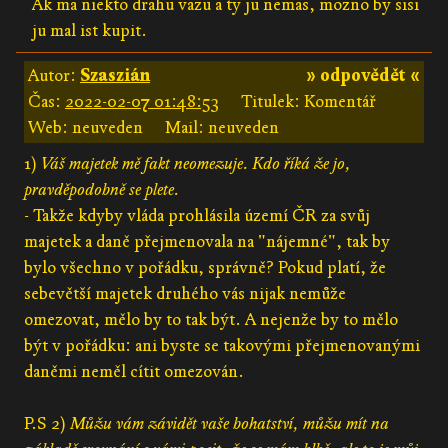
Ak ma niekto drahu vazu a ty ju nemas, mozno by sisi
ju mal ist kupit.
Autor:
Szaszián
» odpovědět «
Čas:
2022-02-07 01:48:53
Titulek: Komentář
Web: neuveden
Mail: neuveden
1)
Váš majetek mě fakt neomezuje. Kdo říká že jo,
pravděpodobně se plete.
- Takže kdyby vláda prohlásila území ČR za svůj
majetek a daně přejmenovala na "nájemné", tak by
bylo všechno v pořádku, správně? Pokud platí, že
sebevětší majetek druhého vás nijak nemůže
omezovat, mělo by to tak být. A nejenže by to mělo
být v pořádku: ani byste se takovými přejmenovanými
daněmi neměl cítit omezován.
P.S 2)
Můžu vám závidět vaše bohatství, můžu mít na