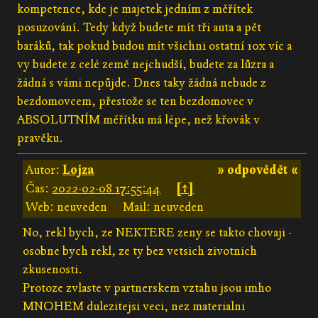
kompetence, kde je majetek jedním z měřítek
posuzování. Tedy když budete mít tři auta a pět
baráků, tak pokud budou mít všichni ostatní 10x víc a
vy budete z celé země nejchudší, budete za lůzra a
žádná s vámi nepůjde. Dnes taky žádná nebude z
bezdomovcem, přestože se ten bezdomovec v
ABSOLUTNÍM měřítku má lépe, než křovák v
pravěku.
Autor:
Lojza
» odpovědět «
Čas:
2022-02-08 17:55:44
[↑]
Web: neuveden
Mail: neuveden
No, rekl bych, ze NEKTERE zeny se takto chovaji -
osobne bych rekl, ze ty bez vetsich zivotnich
zkusenosti.
Protoze zvlaste v partnerskem vztahu jsou imho
MNOHEM dulezitejsi veci, nez materialni