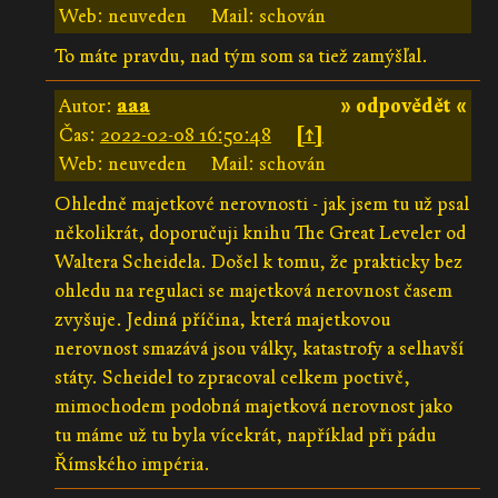
Web: neuveden
Mail: schován
To máte pravdu, nad tým som sa tiež zamýšľal.
Autor:
aaa
» odpovědět «
Čas:
2022-02-08 16:50:48
[↑]
Web: neuveden
Mail: schován
Ohledně majetkové nerovnosti - jak jsem tu už psal
několikrát, doporučuji knihu The Great Leveler od
Waltera Scheidela. Došel k tomu, že prakticky bez
ohledu na regulaci se majetková nerovnost časem
zvyšuje. Jediná příčina, která majetkovou
nerovnost smazává jsou války, katastrofy a selhavší
státy. Scheidel to zpracoval celkem poctivě,
mimochodem podobná majetková nerovnost jako
tu máme už tu byla vícekrát, například při pádu
Římského impéria.