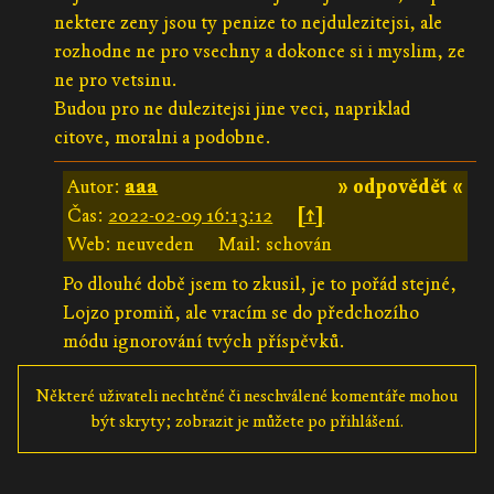
nektere zeny jsou ty penize to nejdulezitejsi, ale
rozhodne ne pro vsechny a dokonce si i myslim, ze
ne pro vetsinu.
Budou pro ne dulezitejsi jine veci, napriklad
citove, moralni a podobne.
Autor:
aaa
» odpovědět «
Čas:
2022-02-09 16:13:12
[↑]
Web: neuveden
Mail: schován
Po dlouhé době jsem to zkusil, je to pořád stejné,
Lojzo promiň, ale vracím se do předchozího
módu ignorování tvých příspěvků.
Některé uživateli nechtěné či neschválené komentáře mohou
být skryty; zobrazit je můžete po přihlášení.