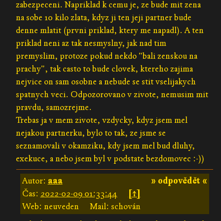
zabezpeceni. Napriklad k cemu je, ze bude mit zena
na sobe 10 kilo zlata, kdyz ji ten jeji partner bude
denne mlatit (prvni priklad, ktery me napadl). A ten
priklad neni az tak nesmyslny, jak nad tim
premyslim, protoze pokud nekdo "bali zenskou na
prachy", tak casto to bude clovek, ktereho zajima
nejvice on sam osobne a nebude se stit vselijakych
spatnych veci. Odpozorovano v zivote, nemusim mit
pravdu, samozrejme.
Trebas ja v mem zivote, vzdycky, kdyz jsem mel
nejakou partnerku, bylo to tak, ze jsme se
seznamovali v okamziku, kdy jsem mel bud dluhy,
exekuce, a nebo jsem byl v podstate bezdomovec :-))
Autor:
aaa
» odpovědět «
Čas:
2022-02-09 01:33:44
[↑]
Web: neuveden
Mail: schován