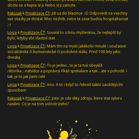
slozte se a kupte si ji. Nebo si ji zalozte.
Rakusak
k
Privatizace ČT
: Jdi uz do blazince :-D Odpovedi na vsechny
sve otazky jsi dostal. Moc nezlob, nebo te zase budou hospitalisovat
;-)
Lojza
k
Privatizace ČT
: Souvisí to s tvou myšlenkou, že nejlepší by
bylo, kdyby vše vlastnil stat
Lojza
k
Privatizace ČT
: Mám tím na mysli jakékoliv minulé i současné
socialistické či komunistické či podobné státu. Před 100 lety jako
dneska.
Lojza
k
Privatizace ČT
: To je jedno...to je ta tvá obvyklá
rétorika....nabídce a poptávce říkáš spekulace a tak....ale v pohodě. I
tak, je to jak jsem rekl
Lojza
k
Privatizace ČT
: Ano. A to i když to řekneš takto zavádějícím
zpusobem
Rakusak
k
Privatizace ČT
: Jiste. Je zde diky zdroju, ktere stat vybira
nasilim. Co je na tom volnotrzniho?