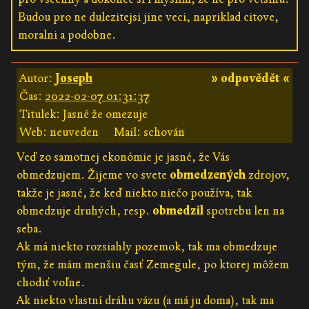
Budou pro ne dulezitejsi jine veci, napriklad citove,
moralni a podobne.
Autor:
Joseph
» odpovědět «
Čas:
2022-02-07 01:31:37
Titulek: Jasné že omezuje
Web: neuveden
Mail: schován
Veď zo samotnej ekonómie je jasné, že Vás
obmedzujem. Žijeme vo svete
obmedzených
zdrojov,
takže je jasné, že keď niekto niečo používa, tak
obmedzuje druhých, resp.
obmedzil
spotrebu len na
seba.
Ak má niekto rozsiahly pozemok, tak ma obmedzuje
tým, že mám menšiu časť Zemegule, po ktorej môžem
chodiť voľne.
Ak niekto vlastní dráhu vázu (a má ju doma), tak ma