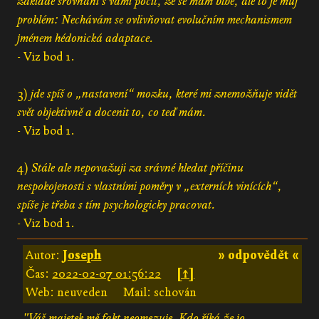
základě srovnání s vámi pocit, že se mám blbě, ale to je můj
problém: Nechávám se ovlivňovat evolučním mechanismem
jménem hédonická adaptace.
- Viz bod 1.
3)
jde spíš o „nastavení“ mozku, které mi znemožňuje vidět
svět objektivně a docenit to, co teď mám.
- Viz bod 1.
4)
Stále ale nepovažuji za srávné hledat příčinu
nespokojenosti s vlastními poměry v „externích vinících“,
spíše je třeba s tím psychologicky pracovat.
- Viz bod 1.
Autor:
Joseph
» odpovědět «
Čas:
2022-02-07 01:56:22
[↑]
Web: neuveden
Mail: schován
"Váš majetek mě fakt neomezuje. Kdo říká že jo,