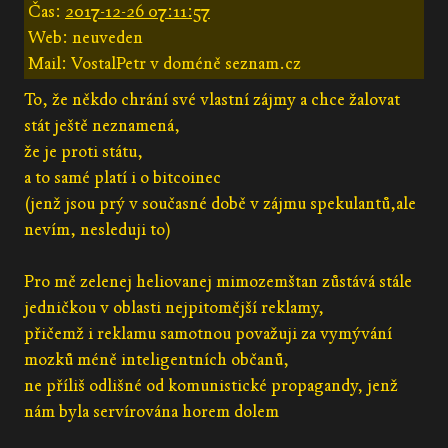
Čas:
2017-12-26 07:11:57
Web: neuveden
Mail: VostalPetr v doméně seznam.cz
To, že někdo chrání své vlastní zájmy a chce žalovat
stát ještě neznamená,
že je proti státu,
a to samé platí i o bitcoinec
(jenž jsou prý v současné době v zájmu spekulantů,ale
nevím, nesleduji to)
Pro mě zelenej heliovanej mimozemštan zůstává stále
jedničkou v oblasti nejpitomější reklamy,
přičemž i reklamu samotnou považuji za vymývání
mozků méně inteligentních občanů,
ne příliš odlišné od komunistické propagandy, jenž
nám byla servírována horem dolem