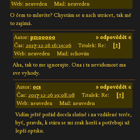
Web: neuveden
Mail: neuveden
O čem to mluvíte? Chystám se u nich utrácet, tak mě
to zajímá.
Autor:
pz100000
» odpovědět «
Čas:
2017-12-26 16:19:06
Titulek: Re:
[↑]
Web: neuveden
Mail: schován
Aha, tak to me ignorujte. Ona i ta nevidomost ma
sve vyhody.
Autor:
ocs
» odpovědět «
Čas:
2017-12-26 19:08:08
Titulek: Re:
[↑]
Web: neuveden
Mail: neuveden
Vidím ještě pořád docela slušně i na vzdálené terče,
byť, pravda, k stáru se mi zrak horší a potřebuji už
lepší optiku.