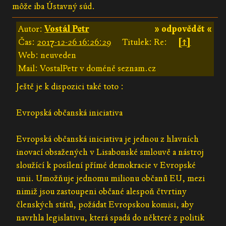
môže iba Ústavný súd.
Autor:
Vostál Petr
» odpovědět «
Čas:
2017-12-26 16:26:29
Titulek: Re:
[↑]
Web: neuveden
Mail: VostalPetr v doméně seznam.cz
Ještě je k dispozici také toto :
Evropská občanská iniciativa
Evropská občanská iniciativa je jednou z hlavních
inovací obsažených v Lisabonské smlouvě a nástroj
sloužící k posílení přímé demokracie v Evropské
unii. Umožňuje jednomu milionu občanů EU, mezi
nimiž jsou zastoupeni občané alespoň čtvrtiny
členských států, požádat Evropskou komisi, aby
navrhla legislativu, která spadá do některé z politik