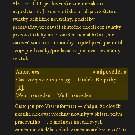
Alza.cz a ČOI je slovenské znenie zákona
nepodstatné. Ja som v otázke predaja cez štátne
sviatky približne neutrálny, pokiaľ by
predavačky/predavači skutočne chceli cez sviatky
pracovať tak by im v tom štát nemal brániť, ale
zároveň som proti tomu aby majiteľ predajne nútil
svoje predavačky/predavačov pracovať cez štátny
sviatok.
Autor:
ocs
» odpovědět «
Čas:
2017-12-26 19:12:55
Titulek: Re:pathy
[↑]
Web: neuveden
Mail: neuveden
Čistě jen pro Vaši informaci — chápu, že člověk
nestíhá sledovat všechny novinky v oblasti práva
pracovního —, o možnost nucení svých
zaměstnanců dělat cokoli zaměstavatelé v této části