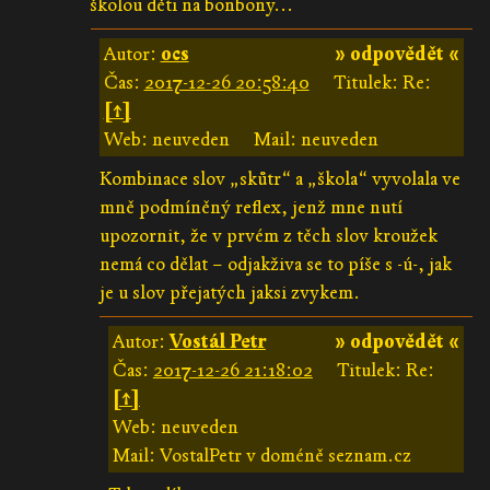
školou děti na bonbony...
Autor:
ocs
» odpovědět «
Čas:
2017-12-26 20:58:40
Titulek: Re:
[↑]
Web: neuveden
Mail: neuveden
Kombinace slov „skůtr“ a „škola“ vyvolala ve
mně podmíněný reflex, jenž mne nutí
upozornit, že v prvém z těch slov kroužek
nemá co dělat – odjakživa se to píše s -ú-, jak
je u slov přejatých jaksi zvykem.
Autor:
Vostál Petr
» odpovědět «
Čas:
2017-12-26 21:18:02
Titulek: Re:
[↑]
Web: neuveden
Mail: VostalPetr v doméně seznam.cz