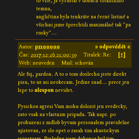
to víte, já vyrůstal v dobách totalitního
temna,
angličtina byla tenkráte na černé listině a
všichni jsme šprechtili maximálně tak "pa
rusky"...
Autor:
pz100000
» odpovědět «
Čas:
2017-12-26 21:00:39
Titulek: Re:
[↑]
Web: neuveden
Mail: schován
Ale fuj, pardon. A to o tom doslechu jeste direkt
pisu, to uz asi neokecam. Jedine snad... prece jen
lepe to
alespon
nevidet.
Fysickou agresi Vam mohu dolozit jen svedecky,
zato vsak na vlastnim pripadu. Tak napr. po
probuzeni z mdlob byvam personalem pravidelne
ujistovan, ze slo opet o zasah tim akustickym
svinstvem. Posledne jsem dokonce byl tim