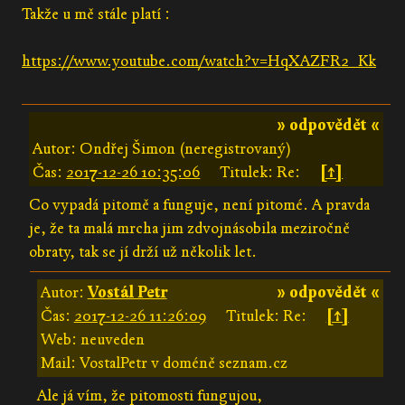
Takže u mě stále platí :
https://www.youtube.com/watch?v=HqXAZFR2_Kk
» odpovědět «
Autor: Ondřej Šimon (neregistrovaný)
Čas:
2017-12-26 10:35:06
Titulek: Re:
[↑]
Co vypadá pitomě a funguje, není pitomé. A pravda
je, že ta malá mrcha jim zdvojnásobila meziročně
obraty, tak se jí drží už několik let.
Autor:
Vostál Petr
» odpovědět «
Čas:
2017-12-26 11:26:09
Titulek: Re:
[↑]
Web: neuveden
Mail: VostalPetr v doméně seznam.cz
Ale já vím, že pitomosti fungujou,