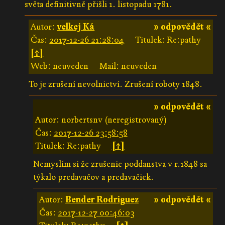
světa definitivně přišli 1. listopadu 1781.
Autor:
velkej Ká
» odpovědět «
Čas:
2017-12-26 21:28:04
Titulek: Re:pathy
[↑]
Web: neuveden
Mail: neuveden
To je zrušení nevolnictví. Zrušení roboty 1848.
» odpovědět «
Autor: norbertsnv (neregistrovaný)
Čas:
2017-12-26 23:58:58
Titulek: Re:pathy
[↑]
Nemyslím si že zrušenie poddanstva v r.1848 sa
týkalo predavačov a predavačiek.
Autor:
Bender Rodriguez
» odpovědět «
Čas:
2017-12-27 00:46:03