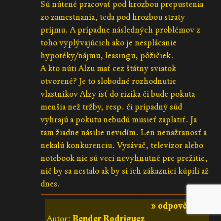
Sú nútené pracovať pod hrozbou prepustenia
zo zamestnania, teda pod hrozbou straty
príjmu. A prípadne následných problémov z
toho vyplývajúcich ako je nesplácanie
hypotéky/nájmu, leasingu, pôžičiek.
A kto núti Alzu mať cez štátny sviatok
otvorené? Je to slobodné rozhodnutie
vlastníkov Alzy ísť do rizika či bude pokuta
menšia než tržby, resp. či prípadný súd
vyhrajú a pokutu nebudú musieť zaplatiť. Ja
tam žiadne násilie nevidím. Len nenažranosť a
nekalú konkurenciu. Vysávač, televízor alebo
notebook nie sú veci nevyhnutné pre prežitie,
nič by sa nestalo ak by si ich zákazníci kúpili až
dnes.
» odpovědět «
Autor:
Bender Rodriguez