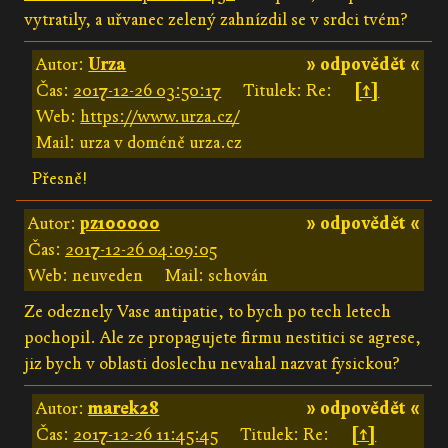
vytratily, a uřvanec zelený zahnízdil se v srdci tvém?
Autor:
Urza
» odpovědět «
Čas:
2017-12-26 03:50:17
Titulek: Re:
[↑]
Web:
https://www.urza.cz/
Mail: urza v doméně urza.cz
Přesně!
Autor:
pz100000
» odpovědět «
Čas:
2017-12-26 04:09:05
Web: neuveden
Mail: schován
Ze odeznely Vase antipatie, to bych po tech letech
pochopil. Ale ze propagujete firmu nestitici se agrese,
jiz bych v oblasti doslechu nevahal nazvat fysickou?
Autor:
marek28
» odpovědět «
Čas:
2017-12-26 11:45:45
Titulek: Re:
[↑]