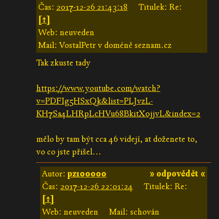
Čas:
2017-12-26 21:43:18
Titulek: Re:
[↑]
Web: neuveden
Mail: VostalPetr v doméně seznam.cz
Tak zkuste tady
https://www.youtube.com/watch?
v=PDFIg5HSxQk&list=PLJvzL-
KH7Sa4LHRpLcHVu68BkitX0jjvL&index=2
mělo by tam být cca 46 videjí, at doženete to,
vo co jste přišel...
Autor:
pz100000
» odpovědět «
Čas:
2017-12-26 22:01:24
Titulek: Re:
[↑]
Web: neuveden
Mail: schován