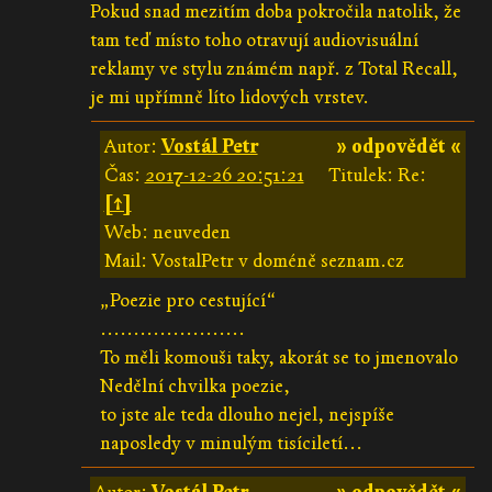
Pokud snad mezitím doba pokročila natolik, že
tam teď místo toho otravují audiovisuální
reklamy ve stylu známém např. z Total Recall,
je mi upřímně líto lidových vrstev.
Autor:
Vostál Petr
» odpovědět «
Čas:
2017-12-26 20:51:21
Titulek: Re:
[↑]
Web: neuveden
Mail: VostalPetr v doméně seznam.cz
„Poezie pro cestující“
......................
To měli komouši taky, akorát se to jmenovalo
Nedělní chvilka poezie,
to jste ale teda dlouho nejel, nejspíše
naposledy v minulým tisíciletí...