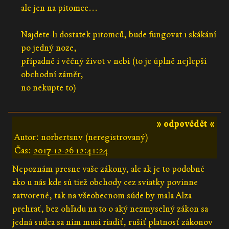
ale jen na pitomce...
Najdete-li dostatek pitomců, bude fungovat i skákání
po jedný noze,
případně i věčný život v nebi (to je úplně nejlepší
obchodní záměr,
no nekupte to)
» odpovědět «
Autor: norbertsnv (neregistrovaný)
Čas:
2017-12-26 12:41:24
Nepoznám presne vaše zákony, ale ak je to podobné
ako u nás kde sú tiež obchody cez sviatky povinne
zatvorené, tak na všeobecnom súde by mala Alza
prehrať, bez ohľadu na to o aký nezmyselný zákon sa
jedná sudca sa ním musí riadiť, rušiť platnosť zákonov