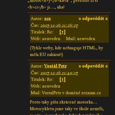
„motoc<b>y</b>kleta“, přestože ži ši
<b>ci</b> ji..., aha!
Autor:
ocs
» odpovědět «
Čas:
2017-12-26 21:26:27
Titulek: Re:
[↑]
Web: neuveden
Mail: neuveden
(Tyhle weby, kde nefunguje HTML, by
měla EU zakázat!)
Autor:
Vostál Petr
» odpovědět «
Čas:
2017-12-26 21:40:17
Titulek: Re:
[↑]
Web: neuveden
Mail: VostalPetr v doméně seznam.cz
Proto taky píšu zkráceně motorka...
Motocykletu jsme taky ve škole neměli,