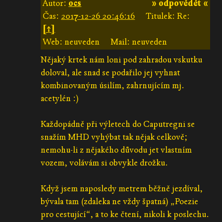
Autor:
ocs
» odpovědět «
Čas:
2017-12-26 20:46:16
Titulek: Re:
[↑]
Web: neuveden
Mail: neuveden
Nějaký krtek nám loni pod zahradou vskutku
doloval, ale snad se podařilo jej vyhnat
kombinovaným úsilím, zahrnujícím mj.
acetylén :)
Každopádně při výletech do Caputregni se
snažím MHD vyhýbat tak nějak celkově;
nemohu-li z nějakého důvodu jet vlastním
vozem, volávám si obvykle drožku.
Když jsem naposledy metrem běžně jezdíval,
bývala tam (zdaleka ne vždy špatná) „Poezie
pro cestující“, a to ke čtení, nikoli k poslechu.