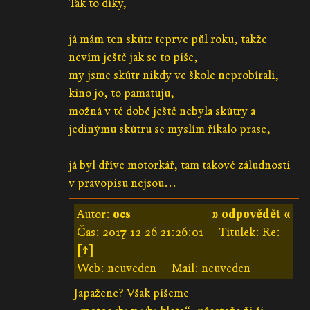
Tak to díky,
já mám ten skútr teprve půl roku, takže
nevím ještě jak se to píše,
my jsme skútr nikdy ve škole neprobírali,
kino jo, to pamatuju,
možná v té době ještě nebyla skútry a
jedinýmu skútru se myslím říkalo prase,
já byl dříve motorkář, tam takové záludnosti
v pravopisu nejsou...
Autor:
ocs
» odpovědět «
Čas:
2017-12-26 21:26:01
Titulek: Re:
[↑]
Web: neuveden
Mail: neuveden
Japažene? Však píšeme