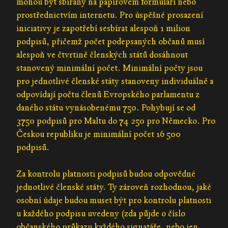
mohou být sbírány na papírovém formuláři nebo
prostřednictvím internetu. Pro úspěšné prosazení
iniciativy je zapotřebí sesbírat alespoň 1 milion
podpisů, přičemž počet podepsaných občanů musí
alespoň ve čtvrtině členských států dosáhnout
stanovený minimální počet. Minimální počty jsou
pro jednotlivé členské státy stanoveny individuálně a
odpovídají počtu členů Evropského parlamentu z
daného státu vynásobenému 750. Pohybují se od
3750 podpisů pro Maltu do 74 250 pro Německo. Pro
Českou republiku je minimální počet 16 500
podpisů.
Za kontrolu platnosti podpisů budou odpovědné
jednotlivé členské státy. Ty zároveň rozhodnou, jaké
osobní údaje budou muset být pro kontrolu platnosti
u každého podpisu uvedeny (zda půjde o číslo
občanského průkazu každého signatáře, nebo jen