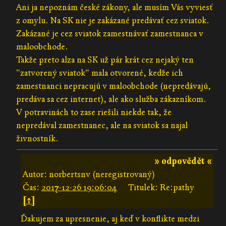
Ani ja nepoznám české zákony, ale musím Vás vyviesť
z omylu. Na SK nie je zakázané predávať cez sviatok.
Zakázané je cez sviatok zamestnávať zamestnanca v
maloobchode.
Takže preto alza na SK už pár krát cez nejaký ten
"zatvorený sviatok" mala otvorené, kedže ich
zamestnanci nepracujú v maloobchode (nepredávajú,
predáva sa cez internet), ale ako služba zákazníkom.
V potravinách to zase riešili niekde tak, že
nepredával zamestnanec, ale na sviatok sa najal
živnostník.
» odpovědět «
Autor: norbertsnv (neregistrovaný)
Čas:
2017-12-26 19:06:04
Titulek: Re:pathy
[↑]
Ďakujem za upresnenie, aj keď v konflikte medzi