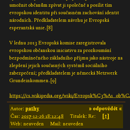
umožnit občanům zpívat ji společně a posílit tím
evropskou identitu při současném zachování identit
národních. Předkladatelem návrhu je Evropská
esperantská unie.[8]
V lednu 2013 Evropská komise zaregistrovala
evropskou občanskou iniciativu za prozkoumání
bezpodmínečného základního příjmu jako nástroje na
zlepšení jejich současných systémů sociálního
zabezpečení; předkladatelem je německá Netzwerk
Grundeinkommen.[9]
https://cs.wikipedia.org/wiki/Evropsk%C3%A1_ob%
Autor:
pathy
» odpovědět «
Čas:
2017-12-26 18:12:48
Titulek: Re:
[↑]
Web: neuveden
Mail: neuveden