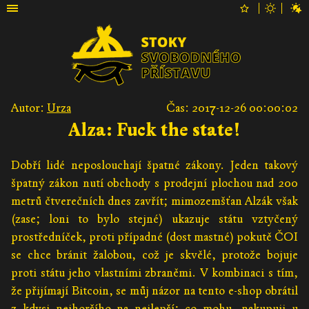
Autor:
Urza
Čas: 2017-12-26 00:00:02
Alza: Fuck the state!
Dobří lidé neposlouchají špatné zákony. Jeden takový
špatný zákon nutí obchody s prodejní plochou nad 200
metrů čtverečních dnes zavřít; mimozemšťan Alzák však
(zase; loni to bylo stejné) ukazuje státu vztyčený
prostředníček, proti případné (dost mastné) pokutě ČOI
se chce bránit žalobou, což je skvělé, protože bojuje
proti státu jeho vlastními zbraněmi. V kombinaci s tím,
že přijímají Bitcoin, se můj názor na tento e-shop obrátil
z kdysi nejhoršího na nejlepší; co mohu, nakupuji u