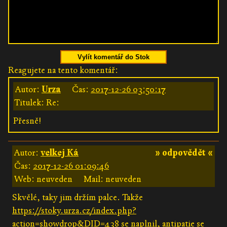
Vylít komentář do Stok
Reagujete na tento komentář:
Autor:
Urza
Čas:
2017-12-26 03:50:17
Titulek: Re:
Přesně!
Autor:
velkej Ká
» odpovědět «
Čas:
2017-12-26 01:09:46
Web: neuveden
Mail: neuveden
Skvělé, taky jim držím palce. Takže
https://stoky.urza.cz/index.php?
action=showdrop&DID=438
se naplnil, antipatie se