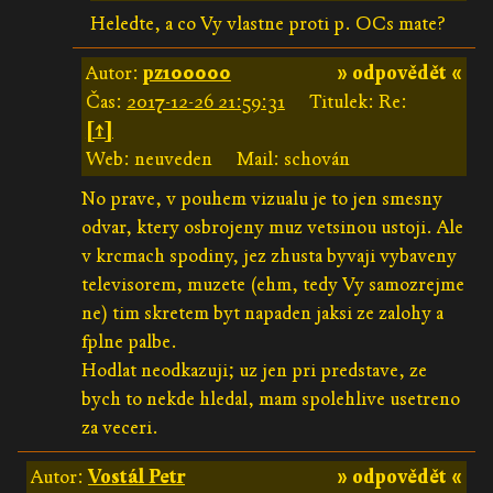
Heledte, a co Vy vlastne proti p. OCs mate?
Autor:
pz100000
» odpovědět «
Čas:
2017-12-26 21:59:31
Titulek: Re:
[↑]
Web: neuveden
Mail: schován
No prave, v pouhem vizualu je to jen smesny
odvar, ktery osbrojeny muz vetsinou ustoji. Ale
v krcmach spodiny, jez zhusta byvaji vybaveny
televisorem, muzete (ehm, tedy Vy samozrejme
ne) tim skretem byt napaden jaksi ze zalohy a
fplne palbe.
Hodlat neodkazuji; uz jen pri predstave, ze
bych to nekde hledal, mam spolehlive usetreno
za veceri.
Autor:
Vostál Petr
» odpovědět «