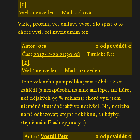
[↑]
Web: neuveden
Mail: schován
Vizte, prosim, vc. omluvy vyse. Slo spise o to
chore vyti, oci zavrit umim tez.
Autor:
ocs
» odpovědět «
Čas:
2017-12-26 21:30:08
Titulek: Re:
[↑]
Web: neuveden
Mail: neuveden
Toho zeleného pumprdlíka jsem někde už asi
zahlédl (a nezapůsobil na mne ani lépe, ani hůře,
než nějakých 99 % reklam); choré vytí jsem
nicméně skutečně jakživo neslyšel. Ne, netřeba
na ně odkazovat; stejně nekliknu, a i kdyby,
stejně mám Flash vypnutý :)
Autor:
Vostál Petr
» odpovědět «