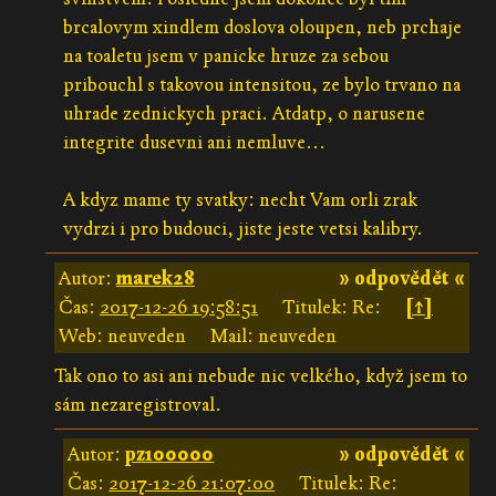
brcalovym xindlem doslova oloupen, neb prchaje
na toaletu jsem v panicke hruze za sebou
pribouchl s takovou intensitou, ze bylo trvano na
uhrade zednickych praci. Atdatp, o narusene
integrite dusevni ani nemluve...
A kdyz mame ty svatky: necht Vam orli zrak
vydrzi i pro budouci, jiste jeste vetsi kalibry.
Autor:
marek28
» odpovědět «
Čas:
2017-12-26 19:58:51
Titulek: Re:
[↑]
Web: neuveden
Mail: neuveden
Tak ono to asi ani nebude nic velkého, když jsem to
sám nezaregistroval.
Autor:
pz100000
» odpovědět «
Čas:
2017-12-26 21:07:00
Titulek: Re: