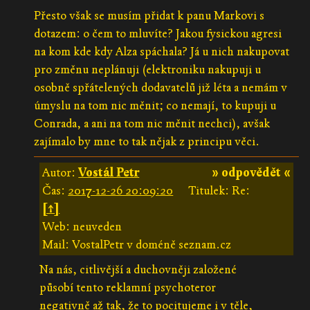
Přesto však se musím přidat k panu Markovi s
dotazem: o čem to mluvíte? Jakou fysickou agresi
na kom kde kdy Alza spáchala? Já u nich nakupovat
pro změnu neplánuji (elektroniku nakupuji u
osobně spřátelených dodavatelů již léta a nemám v
úmyslu na tom nic měnit; co nemají, to kupuji u
Conrada, a ani na tom nic měnit nechci), avšak
zajímalo by mne to tak nějak z principu věci.
Autor:
Vostál Petr
» odpovědět «
Čas:
2017-12-26 20:09:20
Titulek: Re:
[↑]
Web: neuveden
Mail: VostalPetr v doméně seznam.cz
Na nás, citlivější a duchovněji založené
působí tento reklamní psychoteror
negativně až tak, že to pocitujeme i v těle,