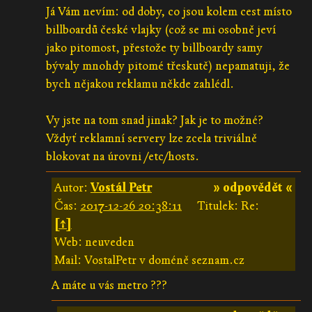
Já Vám nevím: od doby, co jsou kolem cest místo
billboardů české vlajky (což se mi osobně jeví
jako pitomost, přestože ty billboardy samy
bývaly mnohdy pitomé třeskutě) nepamatuji, že
bych nějakou reklamu někde zahlédl.
Vy jste na tom snad jinak? Jak je to možné?
Vždyť reklamní servery lze zcela triviálně
blokovat na úrovni /etc/hosts.
Autor:
Vostál Petr
» odpovědět «
Čas:
2017-12-26 20:38:11
Titulek: Re:
[↑]
Web: neuveden
Mail: VostalPetr v doméně seznam.cz
A máte u vás metro ???