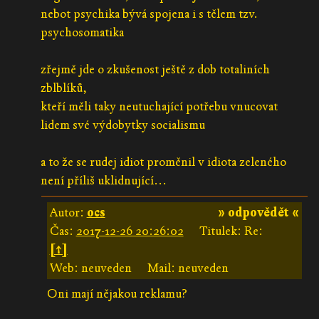
nebot psychika bývá spojena i s tělem tzv.
psychosomatika
zřejmě jde o zkušenost ještě z dob totaliních
zblblíků,
kteří měli taky neutuchající potřebu vnucovat
lidem své výdobytky socialismu
a to že se rudej idiot proměnil v idiota zeleného
není příliš uklidnující...
Autor:
ocs
» odpovědět «
Čas:
2017-12-26 20:26:02
Titulek: Re:
[↑]
Web: neuveden
Mail: neuveden
Oni mají nějakou reklamu?