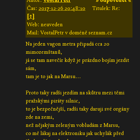
Autor:
Vostál Petr
» odpovědět «
Čas:
2017-12-26 20:48:10
Titulek: Re:
[↑]
Web: neuveden
Mail: VostalPetr v doméně seznam.cz
Na jeden vagon metra připadá cca 20
mimozemštanů,
já se tam navečír když je prázdno bojím jezdit
sám,
tam je to jak na Marsu...
Proto taky radši jezdím na skůtru mezi těmi
pražskými piráty silnic,
to je bezpečnější, radši taky daruji své orgány
zde na zemi,
než nějakým zeleným vobludám z Marsu,
co mě lákaj na elektroniku jak uchylák před