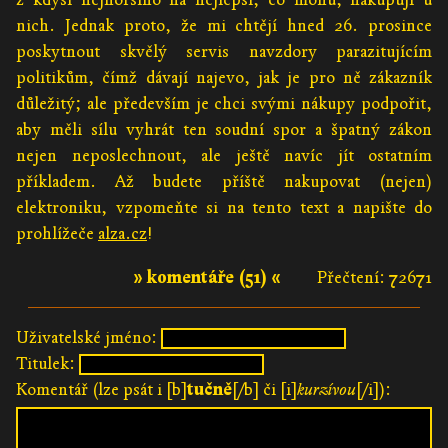
nich. Jednak proto, že mi chtějí hned 26. prosince
poskytnout skvělý servis navzdory parazitujícím
politikům, čímž dávají najevo, jak je pro ně zákazník
důležitý; ale především je chci svými nákupy podpořit,
aby měli sílu vyhrát ten soudní spor a špatný zákon
nejen neposlechnout, ale ještě navíc jít ostatním
příkladem. Až budete příště nakupovat (nejen)
elektroniku, vzpomeňte si na tento text a napište do
prohlížeče
alza.cz
!
» komentáře (51) «
Přečtení: 72671
Uživatelské jméno:
Titulek:
Komentář (lze psát i [b]
tučně
[/b] či [i]
kurzívou
[/i]):