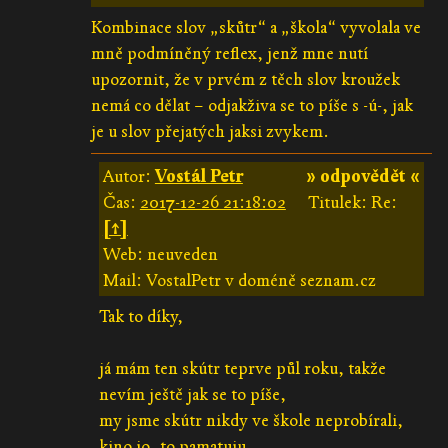
Kombinace slov „skůtr“ a „škola“ vyvolala ve
mně podmíněný reflex, jenž mne nutí
upozornit, že v prvém z těch slov kroužek
nemá co dělat – odjakživa se to píše s -ú-, jak
je u slov přejatých jaksi zvykem.
Autor:
Vostál Petr
» odpovědět «
Čas:
2017-12-26 21:18:02
Titulek: Re:
[↑]
Web: neuveden
Mail: VostalPetr v doméně seznam.cz
Tak to díky,
já mám ten skútr teprve půl roku, takže
nevím ještě jak se to píše,
my jsme skútr nikdy ve škole neprobírali,
kino jo, to pamatuju,