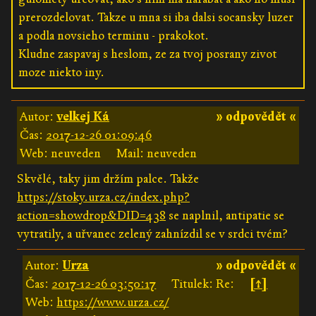
prerozdelovat. Takze u mna si iba dalsi socansky luzer
a podla novsieho terminu - prakokot.
Kludne zaspavaj s heslom, ze za tvoj posrany zivot
moze niekto iny.
Autor:
velkej Ká
» odpovědět «
Čas:
2017-12-26 01:09:46
Web: neuveden
Mail: neuveden
Skvělé, taky jim držím palce. Takže
https://stoky.urza.cz/index.php?
action=showdrop&DID=438
se naplnil, antipatie se
vytratily, a uřvanec zelený zahnízdil se v srdci tvém?
Autor:
Urza
» odpovědět «
Čas:
2017-12-26 03:50:17
Titulek: Re:
[↑]
Web:
https://www.urza.cz/