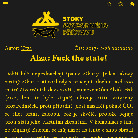
Autor:
Urza
Čas: 2017-12-26 00:00:02
Alza: Fuck the state!
Dobří lidé neposlouchají špatné zákony. Jeden takový
špatný zákon nutí obchody s prodejní plochou nad 200
metrů čtverečních dnes zavřít; mimozemšťan Alzák však
(zase; loni to bylo stejné) ukazuje státu vztyčený
prostředníček, proti případné (dost mastné) pokutě ČOI
se chce bránit žalobou, což je skvělé, protože bojuje
proti státu jeho vlastními zbraněmi. V kombinaci s tím,
že přijímají Bitcoin, se můj názor na tento e-shop obrátil
z kdysi nejhoršího na nejlepší; co mohu, nakupuji u