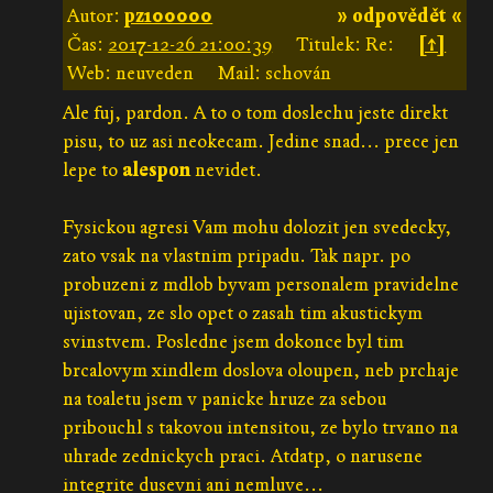
Autor:
pz100000
» odpovědět «
Čas:
2017-12-26 21:00:39
Titulek: Re:
[↑]
Web: neuveden
Mail: schován
Ale fuj, pardon. A to o tom doslechu jeste direkt
pisu, to uz asi neokecam. Jedine snad... prece jen
lepe to
alespon
nevidet.
Fysickou agresi Vam mohu dolozit jen svedecky,
zato vsak na vlastnim pripadu. Tak napr. po
probuzeni z mdlob byvam personalem pravidelne
ujistovan, ze slo opet o zasah tim akustickym
svinstvem. Posledne jsem dokonce byl tim
brcalovym xindlem doslova oloupen, neb prchaje
na toaletu jsem v panicke hruze za sebou
pribouchl s takovou intensitou, ze bylo trvano na
uhrade zednickych praci. Atdatp, o narusene
integrite dusevni ani nemluve...