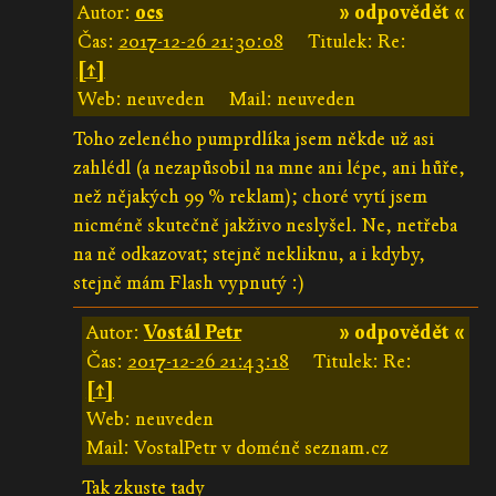
Autor:
ocs
» odpovědět «
Čas:
2017-12-26 21:30:08
Titulek: Re:
[↑]
Web: neuveden
Mail: neuveden
Toho zeleného pumprdlíka jsem někde už asi
zahlédl (a nezapůsobil na mne ani lépe, ani hůře,
než nějakých 99 % reklam); choré vytí jsem
nicméně skutečně jakživo neslyšel. Ne, netřeba
na ně odkazovat; stejně nekliknu, a i kdyby,
stejně mám Flash vypnutý :)
Autor:
Vostál Petr
» odpovědět «
Čas:
2017-12-26 21:43:18
Titulek: Re:
[↑]
Web: neuveden
Mail: VostalPetr v doméně seznam.cz
Tak zkuste tady