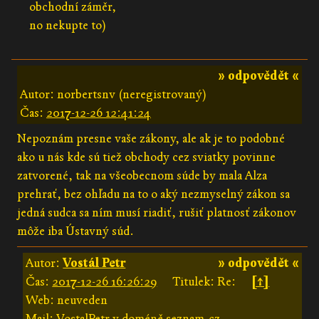
obchodní záměr,
no nekupte to)
» odpovědět «
Autor: norbertsnv (neregistrovaný)
Čas:
2017-12-26 12:41:24
Nepoznám presne vaše zákony, ale ak je to podobné
ako u nás kde sú tiež obchody cez sviatky povinne
zatvorené, tak na všeobecnom súde by mala Alza
prehrať, bez ohľadu na to o aký nezmyselný zákon sa
jedná sudca sa ním musí riadiť, rušiť platnosť zákonov
môže iba Ústavný súd.
Autor:
Vostál Petr
» odpovědět «
Čas:
2017-12-26 16:26:29
Titulek: Re:
[↑]
Web: neuveden
Mail: VostalPetr v doméně seznam.cz