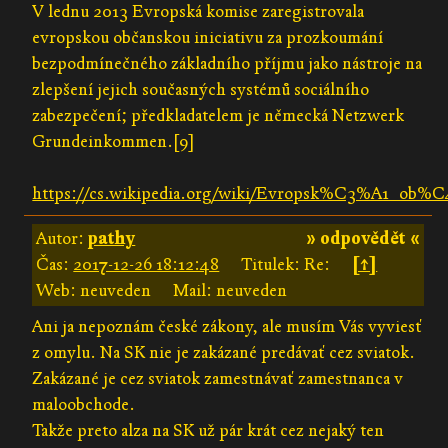
V lednu 2013 Evropská komise zaregistrovala
evropskou občanskou iniciativu za prozkoumání
bezpodmínečného základního příjmu jako nástroje na
zlepšení jejich současných systémů sociálního
zabezpečení; předkladatelem je německá Netzwerk
Grundeinkommen.[9]
https://cs.wikipedia.org/wiki/Evropsk%C3%A1_ob%
Autor:
pathy
» odpovědět «
Čas:
2017-12-26 18:12:48
Titulek: Re:
[↑]
Web: neuveden
Mail: neuveden
Ani ja nepoznám české zákony, ale musím Vás vyviesť
z omylu. Na SK nie je zakázané predávať cez sviatok.
Zakázané je cez sviatok zamestnávať zamestnanca v
maloobchode.
Takže preto alza na SK už pár krát cez nejaký ten