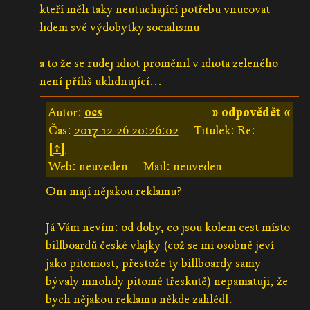
kteří měli taky neutuchající potřebu vnucovat
lidem své výdobytky socialismu
a to že se rudej idiot proměnil v idiota zeleného
není příliš uklidnující...
Autor:
ocs
» odpovědět «
Čas:
2017-12-26 20:26:02
Titulek: Re:
[↑]
Web: neuveden
Mail: neuveden
Oni mají nějakou reklamu?
Já Vám nevím: od doby, co jsou kolem cest místo
billboardů české vlajky (což se mi osobně jeví
jako pitomost, přestože ty billboardy samy
bývaly mnohdy pitomé třeskutě) nepamatuji, že
bych nějakou reklamu někde zahlédl.