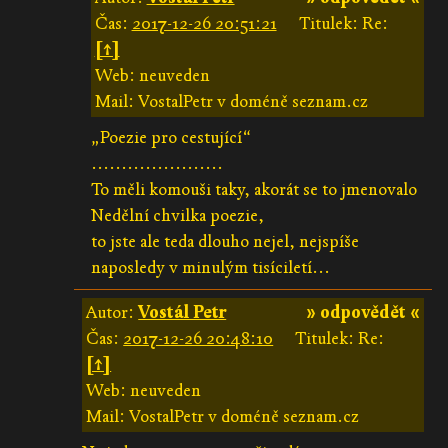
Čas:
2017-12-26 20:51:21
Titulek: Re:
[↑]
Web: neuveden
Mail: VostalPetr v doméně seznam.cz
„Poezie pro cestující“
......................
To měli komouši taky, akorát se to jmenovalo
Nedělní chvilka poezie,
to jste ale teda dlouho nejel, nejspíše
naposledy v minulým tisíciletí...
Autor:
Vostál Petr
» odpovědět «
Čas:
2017-12-26 20:48:10
Titulek: Re:
[↑]
Web: neuveden
Mail: VostalPetr v doméně seznam.cz