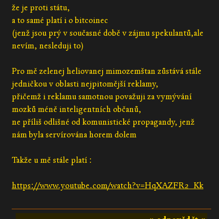
že je proti státu,
a to samé platí i o bitcoinec
(jenž jsou prý v současné době v zájmu spekulantů,ale
nevím, nesleduji to)
Pro mě zelenej heliovanej mimozemštan zůstává stále
jedničkou v oblasti nejpitomější reklamy,
přičemž i reklamu samotnou považuji za vymývání
mozků méně inteligentních občanů,
ne příliš odlišné od komunistické propagandy, jenž
nám byla servírována horem dolem
Takže u mě stále platí :
https://www.youtube.com/watch?v=HqXAZFR2_Kk