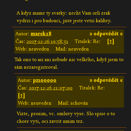
A kdyz mame ty svatky: necht Vam orli zrak
vydrzi i pro budouci, jiste jeste vetsi kalibry.
Autor:
marek28
» odpovědět «
Čas:
2017-12-26 19:58:51
Titulek: Re:
[↑]
Web: neuveden
Mail: neuveden
Tak ono to asi ani nebude nic velkého, když jsem to
sám nezaregistroval.
Autor:
pz100000
» odpovědět «
Čas:
2017-12-26 21:07:00
Titulek: Re:
[↑]
Web: neuveden
Mail: schován
Vizte, prosim, vc. omluvy vyse. Slo spise o to
chore vyti, oci zavrit umim tez.