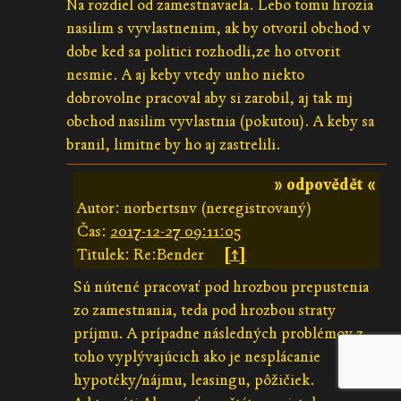
Na rozdiel od zamestnavaela. Lebo tomu hrozia
nasilim s vyvlastnenim, ak by otvoril obchod v
dobe ked sa politici rozhodli,ze ho otvorit
nesmie. A aj keby vtedy unho niekto
dobrovolne pracoval aby si zarobil, aj tak mj
obchod nasilim vyvlastnia (pokutou). A keby sa
branil, limitne by ho aj zastrelili.
» odpovědět «
Autor: norbertsnv (neregistrovaný)
Čas:
2017-12-27 09:11:05
Titulek: Re:Bender
[↑]
Sú nútené pracovať pod hrozbou prepustenia
zo zamestnania, teda pod hrozbou straty
príjmu. A prípadne následných problémov z
toho vyplývajúcich ako je nesplácanie
hypotéky/nájmu, leasingu, pôžičiek.