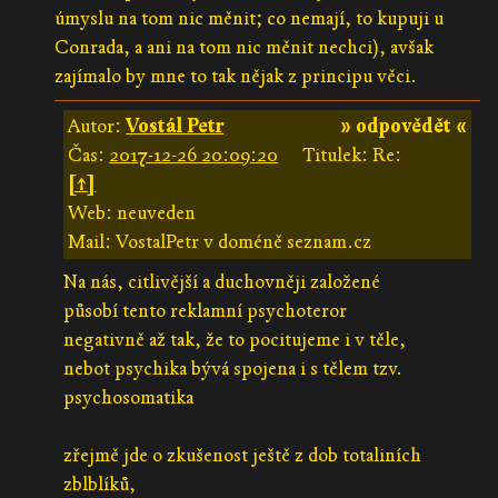
úmyslu na tom nic měnit; co nemají, to kupuji u
Conrada, a ani na tom nic měnit nechci), avšak
zajímalo by mne to tak nějak z principu věci.
Autor:
Vostál Petr
» odpovědět «
Čas:
2017-12-26 20:09:20
Titulek: Re:
[↑]
Web: neuveden
Mail: VostalPetr v doméně seznam.cz
Na nás, citlivější a duchovněji založené
působí tento reklamní psychoteror
negativně až tak, že to pocitujeme i v těle,
nebot psychika bývá spojena i s tělem tzv.
psychosomatika
zřejmě jde o zkušenost ještě z dob totaliních
zblblíků,