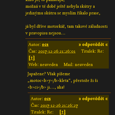
možná v té době ještě nebyla skútry a
jedinýmu skútru se myslím říkalo prase,
já byl dříve motorkář, tam takové záludnosti
v pravopisu nejsou...
Autor:
ocs
» odpovědět «
Čas:
2017-12-26 21:26:01
Titulek: Re:
[↑]
Web: neuveden
Mail: neuveden
Japažene? Však píšeme
„motoc<b>y</b>kleta“, přestože ži ši
<b>ci</b> ji..., aha!
Autor:
ocs
» odpovědět «
Čas:
2017-12-26 21:26:27
Titulek: Re:
[↑]