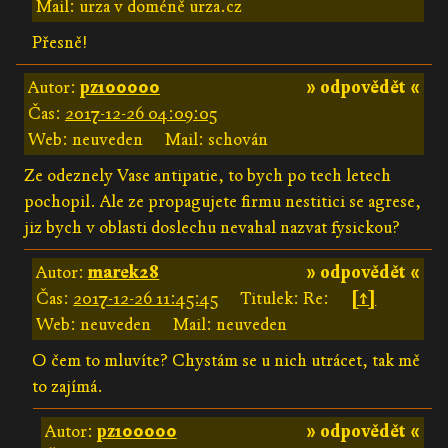
Mail: urza v doméně urza.cz
Přesně!
Autor:
pz100000
» odpovědět «
Čas:
2017-12-26 04:09:05
Web: neuveden
Mail: schován
Ze odeznely Vase antipatie, to bych po tech letech
pochopil. Ale ze propagujete firmu nestitici se agrese,
jiz bych v oblasti doslechu nevahal nazvat fysickou?
Autor:
marek28
» odpovědět «
Čas:
2017-12-26 11:45:45
Titulek: Re:
[↑]
Web: neuveden
Mail: neuveden
O čem to mluvíte? Chystám se u nich utrácet, tak mě
to zajímá.
Autor:
pz100000
» odpovědět «