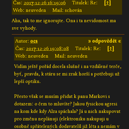
Čas:
2017-12-26 16:19:06
Titulek: Re:
[↑]
Web: neuveden
Mail: schován
Aha, tak to me ignorujte. Ona i ta nevidomost ma
sve vyhody.
Autor:
ocs
» odpovědět «
Čas:
2017-12-26 19:08:08
Titulek: Re:
[↑]
Web: neuveden
Mail: neuveden
Vidím ještě pořád docela slušně i na vzdálené terče,
byť, pravda, k stáru se mi zrak horší a potřebuji už
lepší optiku.
Přesto však se musím přidat k panu Markovi s
dotazem: o čem to mluvíte? Jakou fysickou agresi
na kom kde kdy Alza spáchala? Já u nich nakupovat
pro změnu neplánuji (elektroniku nakupuji u
osobně spřátelených dodavatelů již léta a nemám v