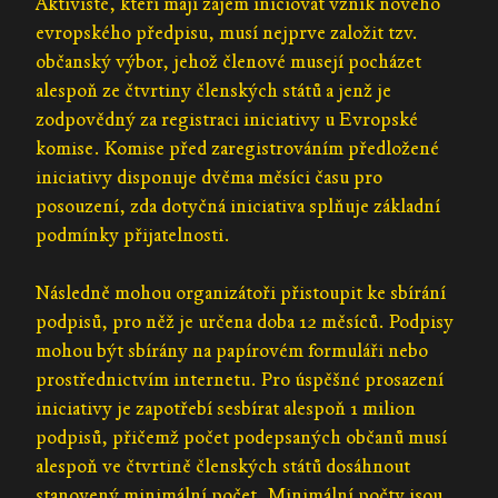
Aktivisté, kteří mají zájem iniciovat vznik nového
evropského předpisu, musí nejprve založit tzv.
občanský výbor, jehož členové musejí pocházet
alespoň ze čtvrtiny členských států a jenž je
zodpovědný za registraci iniciativy u Evropské
komise. Komise před zaregistrováním předložené
iniciativy disponuje dvěma měsíci času pro
posouzení, zda dotyčná iniciativa splňuje základní
podmínky přijatelnosti.
Následně mohou organizátoři přistoupit ke sbírání
podpisů, pro něž je určena doba 12 měsíců. Podpisy
mohou být sbírány na papírovém formuláři nebo
prostřednictvím internetu. Pro úspěšné prosazení
iniciativy je zapotřebí sesbírat alespoň 1 milion
podpisů, přičemž počet podepsaných občanů musí
alespoň ve čtvrtině členských států dosáhnout
stanovený minimální počet. Minimální počty jsou