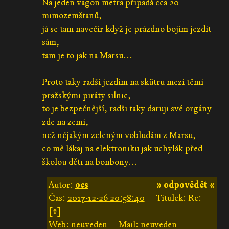
Na jeden vagon metra připadá cca 20
mimozemštanů,
já se tam navečír když je prázdno bojím jezdit
sám,
tam je to jak na Marsu...
Proto taky radši jezdím na skůtru mezi těmi
pražskými piráty silnic,
to je bezpečnější, radši taky daruji své orgány
zde na zemi,
než nějakým zeleným vobludám z Marsu,
co mě lákaj na elektroniku jak uchylák před
školou děti na bonbony...
Autor:
ocs
» odpovědět «
Čas:
2017-12-26 20:58:40
Titulek: Re:
[↑]
Web: neuveden
Mail: neuveden