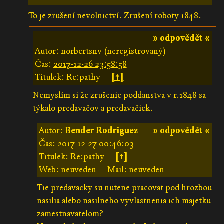
To je zrušení nevolnictví. Zrušení roboty 1848.
» odpovědět «
Autor: norbertsnv (neregistrovaný)
Čas:
2017-12-26 23:58:58
Titulek: Re:pathy
[↑]
Nemyslím si že zrušenie poddanstva v r.1848 sa
týkalo predavačov a predavačiek.
Autor:
Bender Rodriguez
» odpovědět «
Čas:
2017-12-27 00:46:03
Titulek: Re:pathy
[↑]
Web: neuveden
Mail: neuveden
Tie predavacky su nutene pracovat pod hrozbou
nasilia alebo nasilneho vyvlastnenia ich majetku
zamestnavatelom?