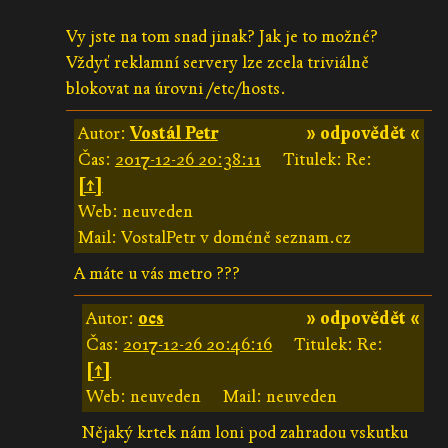
Vy jste na tom snad jinak? Jak je to možné?
Vždyť reklamní servery lze zcela triviálně
blokovat na úrovni /etc/hosts.
Autor:
Vostál Petr
» odpovědět «
Čas:
2017-12-26 20:38:11
Titulek: Re:
[↑]
Web: neuveden
Mail: VostalPetr v doméně seznam.cz
A máte u vás metro ???
Autor:
ocs
» odpovědět «
Čas:
2017-12-26 20:46:16
Titulek: Re:
[↑]
Web: neuveden
Mail: neuveden
Nějaký krtek nám loni pod zahradou vskutku