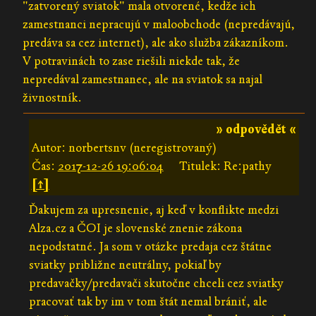
"zatvorený sviatok" mala otvorené, kedže ich
zamestnanci nepracujú v maloobchode (nepredávajú,
predáva sa cez internet), ale ako služba zákazníkom.
V potravinách to zase riešili niekde tak, že
nepredával zamestnanec, ale na sviatok sa najal
živnostník.
» odpovědět «
Autor: norbertsnv (neregistrovaný)
Čas:
2017-12-26 19:06:04
Titulek: Re:pathy
[↑]
Ďakujem za upresnenie, aj keď v konflikte medzi
Alza.cz a ČOI je slovenské znenie zákona
nepodstatné. Ja som v otázke predaja cez štátne
sviatky približne neutrálny, pokiaľ by
predavačky/predavači skutočne chceli cez sviatky
pracovať tak by im v tom štát nemal brániť, ale