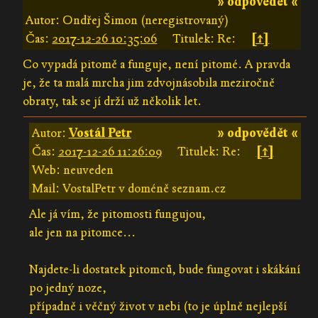
» odpovědět «
Autor: Ondřej Šimon (neregistrovaný)
Čas:
2017-12-26 10:35:06
Titulek: Re:
[↑]
Co vypadá pitomě a funguje, není pitomé. A pravda
je, že ta malá mrcha jim zdvojnásobila meziročně
obraty, tak se jí drží už několik let.
Autor:
Vostál Petr
» odpovědět «
Čas:
2017-12-26 11:26:09
Titulek: Re:
[↑]
Web: neuveden
Mail: VostalPetr v doméně seznam.cz
Ale já vím, že pitomosti fungujou,
ale jen na pitomce...
Najdete-li dostatek pitomců, bude fungovat i skákání
po jedný noze,
případně i věčný život v nebi (to je úplně nejlepší