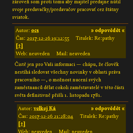
zároveň som proti tomu aby majiteľ predajne nútil
svoje predavačky/predavačov pracovať cez štátny
sviatok.
Autor:
ocs
» odpovědět «
Čas:
2017-12-26 19:12:55
Titulek: Re:pathy
[↑]
Web: neuveden
Mail: neuveden
Čistě jen pro Vaši informaci — chápu, že člověk
nestíhá sledovat všechny novinky v oblasti práva
pracovního —, o možnost nucení svých
zaměstnanců dělat cokoli zaměstavatelé v této části
světa definitivně přišli 1. listopadu 1781.
Autor:
velkej Ká
» odpovědět «
Čas:
2017-12-26 21:28:04
Titulek: Re:pathy
[↑]
Web: neuveden
Mail: neuveden