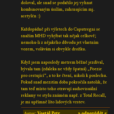
doloval, ale snad se podařilo jej vyhnat
kombinovaným úsilím, zahrnujícím mj.
acetylén :)
Každopádně při výletech do Caputregni se
snažím MHD vyhýbat tak nějak celkově;
nemohu-li z nějakého důvodu jet vlastním
vozem, volávám si obvykle drožku.
Když jsem naposledy metrem běžně jezdíval,
bývala tam (zdaleka ne vždy špatná) „Poezie
pro cestující“, a to ke čtení, nikoli k poslechu.
Pokud snad mezitím doba pokročila natolik, že
tam teď místo toho otravují audiovisuální
reklamy ve stylu známém např. z Total Recall,
je mi upřímně líto lidových vrstev.
Autor:
Vostál Petr
» odpovědět «