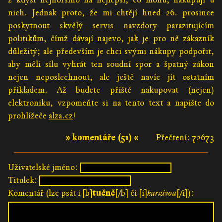
nich. Jednak proto, že mi chtějí hned 26. prosince
poskytnout skvělý servis navzdory parazitujícím
politikům, čímž dávají najevo, jak je pro ně zákazník
důležitý; ale především je chci svými nákupy podpořit,
aby měli sílu vyhrát ten soudní spor a špatný zákon
nejen neposlechnout, ale ještě navíc jít ostatním
příkladem. Až budete příště nakupovat (nejen)
elektroniku, vzpomeňte si na tento text a napište do
prohlížeče
alza.cz
!
» komentáře (51) «
Přečtení: 72673
Uživatelské jméno:
Titulek:
Komentář (lze psát i [b]
tučně
[/b] či [i]
kurzívou
[/i]):