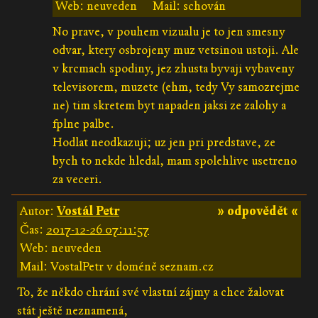
Web: neuveden
Mail: schován
No prave, v pouhem vizualu je to jen smesny
odvar, ktery osbrojeny muz vetsinou ustoji. Ale
v krcmach spodiny, jez zhusta byvaji vybaveny
televisorem, muzete (ehm, tedy Vy samozrejme
ne) tim skretem byt napaden jaksi ze zalohy a
fplne palbe.
Hodlat neodkazuji; uz jen pri predstave, ze
bych to nekde hledal, mam spolehlive usetreno
za veceri.
Autor:
Vostál Petr
» odpovědět «
Čas:
2017-12-26 07:11:57
Web: neuveden
Mail: VostalPetr v doméně seznam.cz
To, že někdo chrání své vlastní zájmy a chce žalovat
stát ještě neznamená,