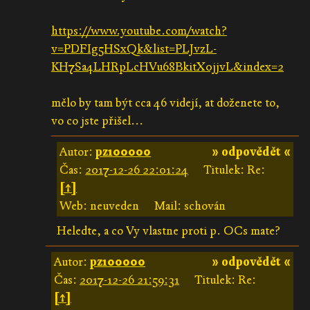
https://www.youtube.com/watch?
v=PDFIg5HSxQk&list=PLJvzL-
KH7Sa4LHRpLcHVu68BkitX0jjvL&index=2
mělo by tam být cca 46 videjí, at doženete to,
vo co jste přišel...
Autor:
pz100000
» odpovědět «
Čas:
2017-12-26 22:01:24
Titulek: Re:
[↑]
Web: neuveden
Mail: schován
Heledte, a co Vy vlastne proti p. OCs mate?
Autor:
pz100000
» odpovědět «
Čas:
2017-12-26 21:59:31
Titulek: Re:
[↑]