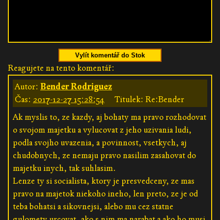
Vylít komentář do Stok
Reagujete na tento komentář:
Autor:
Bender Rodriguez
Čas:
2017-12-27 15:28:54
Titulek: Re:Bender
Ak myslis to, ze kazdy, aj bohaty ma pravo rozhodovat
o svojom majetku a vylucovat z jeho uzivania ludi,
podla svojho uvazenia, a povinnost, vsetkych, aj
chudobnych, ze nemaju pravo nasilim zasahovat do
majetku inych, tak suhlasim.
Lenze ty si socialista, ktory je presvedceny, ze mas
pravo na majetok niekoho ineho, len preto, ze je od
teba bohatsi a sikovnejsi, alebo mu cez statne
gulomety urcovat, ako s nim ma narabat a ako ho musi