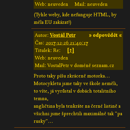
Web: neuveden
Mail: neuveden
(Tyhle weby, kde nefunguje HTML, by
měla EU zakázat!)
Autor:
Vostál Petr
» odpovědět «
Čas:
2017-12-26 21:40:17
Titulek: Re:
[↑]
Web: neuveden
Mail: VostalPetr v doméně seznam.cz
Proto taky píšu zkráceně motorka...
Motocykletu jsme taky ve škole neměli,
to víte, já vyrůstal v dobách totalitního
temna,
angličtina byla tenkráte na černé listině a
všichni jsme šprechtili maximálně tak "pa
rusky"...