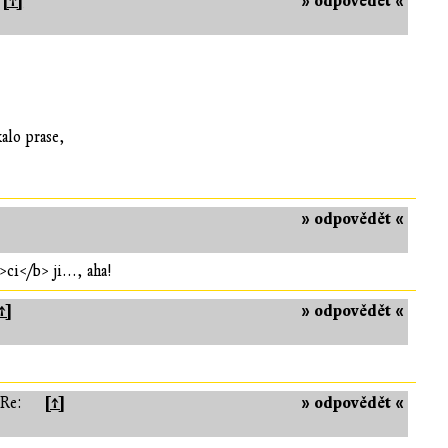
[↑]
» odpovědět «
alo prase,
» odpovědět «
i</b> ji..., aha!
↑]
» odpovědět «
[↑]
» odpovědět «
 Re: