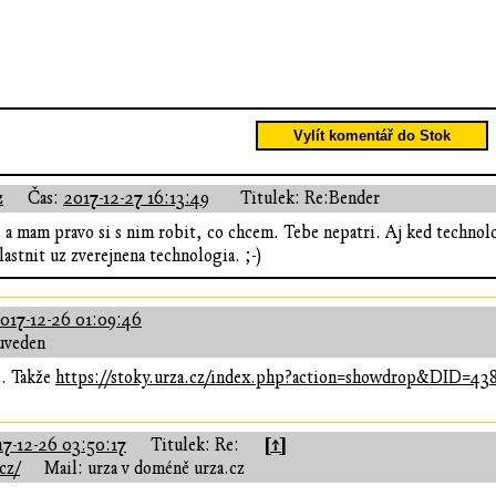
Vylít komentář do Stok
z
Čas:
2017-12-27 16:13:49
Titulek: Re:Bender
e a mam pravo si s nim robit, co chcem. Tebe nepatri. Aj ked technol
lastnit uz zverejnena technologia. ;-)
017-12-26 01:09:46
uveden
e. Takže
https://stoky.urza.cz/index.php?action=showdrop&DID=43
[↑]
17-12-26 03:50:17
Titulek: Re:
cz/
Mail: urza v doméně urza.cz