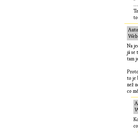
...
To
to
Auto
Web:
Na je
já se
tam j
Proto
to je
než n
co mě
A
W
Ko
co