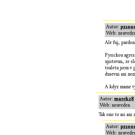
pz100
Autor:
Web: neuvede
Ale fuj, pardon
Fysickou agres
ujistovan, ze 
toaletu jsem v 
dusevni ani nem
A kdyz mame ty 
marek28
Autor:
Web: neuveden
Tak ono to asi ani
pz100
Autor:
Web: neuvede