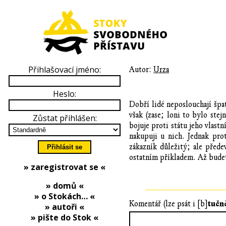
Přihlašovací jméno:
Autor:
Urza
Heslo:
Dobří lidé neposlouchají špa
však (zase; loni to bylo ste
Zůstat přihlášen:
bojuje proti státu jeho vlast
nakupuji u nich. Jednak prot
zákazník důležitý; ale přede
ostatním příkladem. Až budet
» zaregistrovat se «
» domů «
» o Stokách… «
tučn
Komentář (lze psát i [b]
» autoři «
» pište do Stok «