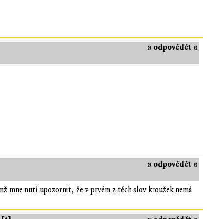
» odpovědět «
» odpovědět «
enž mne nutí upozornit, že v prvém z těch slov kroužek nemá
.