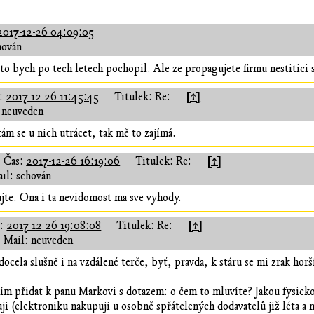
2017-12-26 04:09:05
hován
to bych po tech letech pochopil. Ale ze propagujete firmu nestitici s
[↑]
s:
2017-12-26 11:45:45
Titulek: Re:
 neuveden
m se u nich utrácet, tak mě to zajímá.
[↑]
Čas:
2017-12-26 16:19:06
Titulek: Re:
il: schován
jte. Ona i ta nevidomost ma sve vyhody.
[↑]
s:
2017-12-26 19:08:08
Titulek: Re:
Mail: neuveden
docela slušně i na vzdálené terče, byť, pravda, k stáru se mi zrak horš
ím přidat k panu Markovi s dotazem: o čem to mluvíte? Jakou fysicko
i (elektroniku nakupuji u osobně spřátelených dodavatelů již léta a