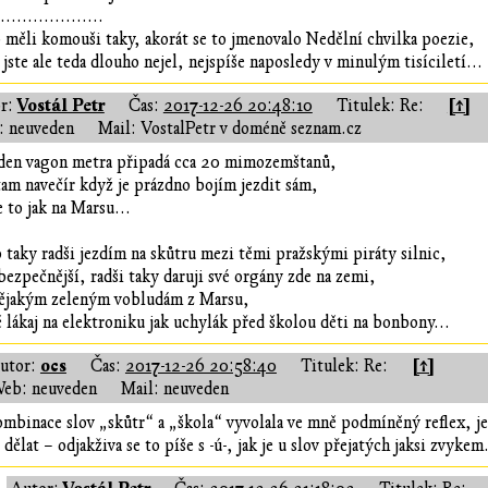
...................
 měli komouši taky, akorát se to jmenovalo Nedělní chvilka poezie,
 jste ale teda dlouho nejel, nejspíše naposledy v minulým tisíciletí...
Vostál Petr
[↑]
r:
Čas:
2017-12-26 20:48:10
Titulek: Re:
 neuveden
Mail: VostalPetr v doméně seznam.cz
den vagon metra připadá cca 20 mimozemštanů,
 tam navečír když je prázdno bojím jezdit sám,
e to jak na Marsu...
 taky radši jezdím na skůtru mezi těmi pražskými piráty silnic,
 bezpečnější, radši taky daruji své orgány zde na zemi,
ějakým zeleným vobludám z Marsu,
 lákaj na elektroniku jak uchylák před školou děti na bonbony...
ocs
[↑]
utor:
Čas:
2017-12-26 20:58:40
Titulek: Re:
eb: neuveden
Mail: neuveden
mbinace slov „skůtr“ a „škola“ vyvolala ve mně podmíněný reflex, j
 dělat – odjakživa se to píše s -ú-, jak je u slov přejatých jaksi zvykem