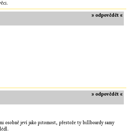
věci.
» odpovědět «
» odpovědět «
 mi osobně jeví jako pitomost, přestože ty billboardy samy
lédl.