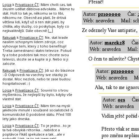
Přesně!
Lojza
k
Privatizace ČT
: Mám chvíli cas, tak
zkusím udělat ďáblova advokáta... Máme tu
stát. Holt to tak je, někomu se to líbí,
pz100000
Autor:
Čas:
někomu ne. Obecně asi platí, že drtivá
Web: neuveden
Mail: sc
většina lidí, když už si ten stát platí, by
chtěla, aby sluzby, co poskytuje, byly co
Ze odeznely Vase antipatie, 
nejkvalitnější. Dále obecně
[…]
Rakusak
k
Privatizace ČT
: Ne, stat krade
nasilim schopnym lidem zdroje, coz
marek28
Autor:
Ča
vyhovuje tem, ktery z toho benefituji!
Web: neuveden
Mail:
Treba zamestnanci statni televize. Pokud
ty a tobe podobni tak moc chcete svou
O čem to mluvíte? Chystá
televizi, slozte se a kupte si ji. Nebo si ji
zalozte.
Rakusak
k
Privatizace ČT
: Jdi uz do blazince
pz100000
Autor:
:-D Odpovedi na vsechny sve otazky jsi
Web: neuveden
Ma
dostal. Moc nezlob, nebo te zase budou
hospitalisovat ;-)
Aha, tak to me ignoru
Lojza
k
Privatizace ČT
: Souvisí to s tvou
myšlenkou, že nejlepší by bylo, kdyby vše
vlastnil stat
ocs
Autor:
Ča
Lojza
k
Privatizace ČT
: Mám tím na mysli
Web: neuveden
jakékoliv minulé i současné socialistické či
komunistické či podobné státu. Před 100
Vidím ještě pořád 
lety jako dneska.
Lojza
k
Privatizace ČT
: To je jedno...to je
Přesto však se mus
ta tvá obvyklá rétorika....nabídce a
poptávce říkáš spekulace a tak....ale v
pro změnu neplánuj
pohodě. I tak, je to jak jsem rekl