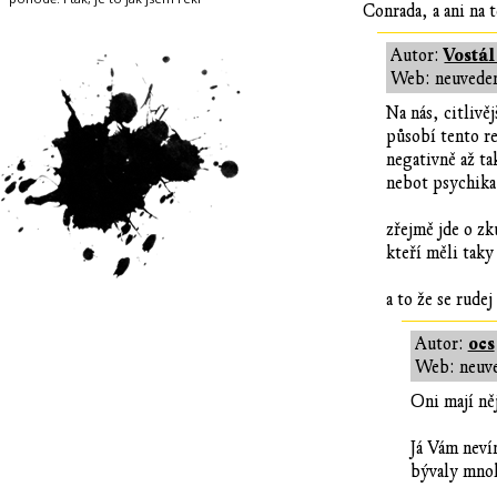
Conrada, a ani na 
Vostál
Autor:
Web: neuvede
Na nás, citlivě
působí tento r
negativně až ta
nebot psychika
zřejmě jde o zk
kteří měli tak
a to že se rudej
ocs
Autor:
Web: neuv
Oni mají ně
Já Vám neví
bývaly mnoh