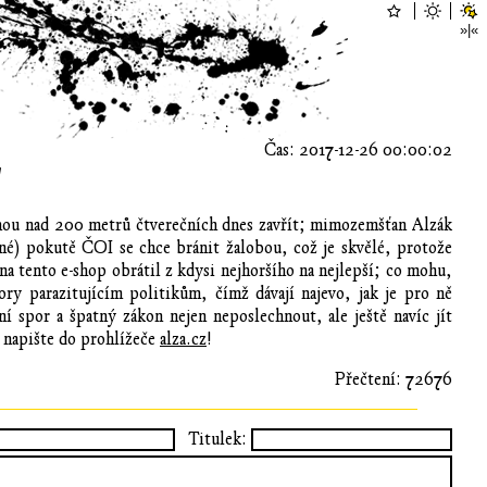
Čas: 2017-12-26 00:00:02
!
chou nad 200 metrů čtverečních dnes zavřít; mimozemšťan Alzák
tné) pokutě ČOI se chce bránit žalobou, což je skvělé, protože
na tento e-shop obrátil z kdysi nejhoršího na nejlepší; co mohu,
ry parazitujícím politikům, čímž dávají najevo, jak je pro ně
í spor a špatný zákon nejen neposlechnout, ale ještě navíc jít
a napište do prohlížeče
alza.cz
!
Přečtení: 72676
Titulek: