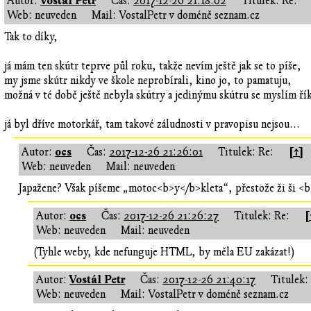
Vostál Petr
Autor:
Čas:
2017-12-26 21:18:02
Titulek: Re:
Web: neuveden
Mail: VostalPetr v doméně seznam.cz
Tak to díky,
já mám ten skútr teprve půl roku, takže nevím ještě jak se to píše,
my jsme skútr nikdy ve škole neprobírali, kino jo, to pamatuju,
možná v té době ještě nebyla skútry a jedinýmu skútru se myslím řík
já byl dříve motorkář, tam takové záludnosti v pravopisu nejsou...
ocs
[↑]
Autor:
Čas:
2017-12-26 21:26:01
Titulek: Re:
Web: neuveden
Mail: neuveden
Japažene? Však píšeme „motoc<b>y</b>kleta“, přestože ži ši <b>c
ocs
[
Autor:
Čas:
2017-12-26 21:26:27
Titulek: Re:
Web: neuveden
Mail: neuveden
(Tyhle weby, kde nefunguje HTML, by měla EU zakázat!)
Vostál Petr
Autor:
Čas:
2017-12-26 21:40:17
Titulek:
Web: neuveden
Mail: VostalPetr v doméně seznam.cz