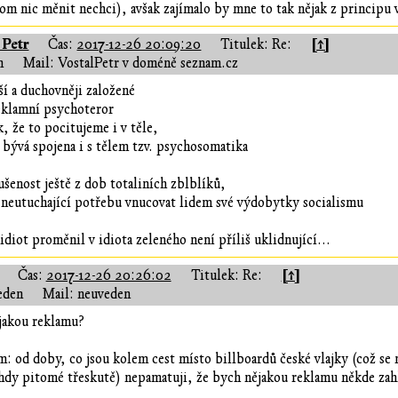
tom nic měnit nechci), avšak zajímalo by mne to tak nějak z principu 
 Petr
[↑]
Čas:
2017-12-26 20:09:20
Titulek: Re:
n
Mail: VostalPetr v doméně seznam.cz
jší a duchovněji založené
eklamní psychoteror
k, že to pocitujeme i v těle,
 bývá spojena i s tělem tzv. psychosomatika
ušenost ještě z dob totaliních zblblíků,
y neutuchající potřebu vnucovat lidem své výdobytky socialismu
 idiot proměnil v idiota zeleného není příliš uklidnující...
[↑]
Čas:
2017-12-26 20:26:02
Titulek: Re:
eden
Mail: neuveden
jakou reklamu?
m: od doby, co jsou kolem cest místo billboardů české vlajky (což se
dy pitomé třeskutě) nepamatuji, že bych nějakou reklamu někde zah