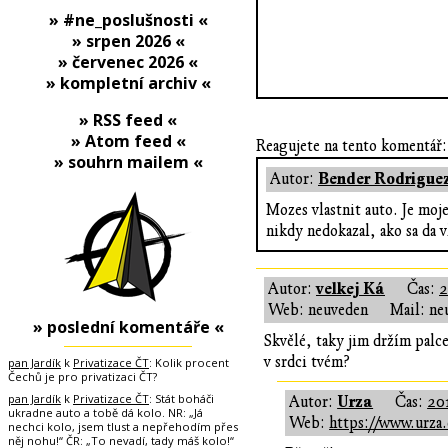
» #ne_poslušnosti «
» srpen 2026 «
» červenec 2026 «
» kompletní archiv «
» RSS feed «
» Atom feed «
Reagujete na tento komentář:
» souhrn mailem «
Bender Rodrigue
Autor:
Mozes vlastnit auto. Je moj
nikdy nedokazal, ako sa da v
velkej Ká
Autor:
Čas:
2
Web: neuveden
Mail: ne
» poslední komentáře «
Skvělé, taky jim držím palc
v srdci tvém?
pan Jardík
k
Privatizace ČT
: Kolik procent
Čechů je pro privatizaci ČT?
pan Jardík
k
Privatizace ČT
: Stát boháči
Urza
Autor:
Čas:
20
ukradne auto a tobě dá kolo. NR: „Já
Web:
https://www.urza.
nechci kolo, jsem tlust a nepřehodím přes
něj nohu!“ ČR: „To nevadí, tady máš kolo!“