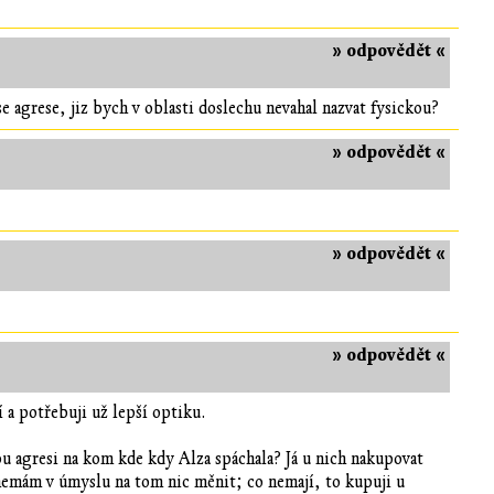
» odpovědět «
e agrese, jiz bych v oblasti doslechu nevahal nazvat fysickou?
» odpovědět «
» odpovědět «
» odpovědět «
í a potřebuji už lepší optiku.
u agresi na kom kde kdy Alza spáchala? Já u nich nakupovat
 nemám v úmyslu na tom nic měnit; co nemají, to kupuji u