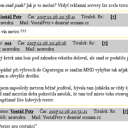
om snad jinak? Jak je to možné? Vždyť reklamní servery lze zcela trivi
Vostál Petr
[↑]
Čas:
2017-12-26 20:38:11
Titulek: Re:
euveden
Mail: VostalPetr v doméně seznam.cz
 vás metro ???
ocs
[↑]
r:
Čas:
2017-12-26 20:46:16
Titulek: Re:
 neuveden
Mail: neuveden
ý krtek nám loni pod zahradou vskutku doloval, ale snad se podařilo 
pádně při výletech do Caputregni se snažím MHD vyhýbat tak nějak 
ám si obvykle drožku.
jsem naposledy metrem běžně jezdíval, bývala tam (zdaleka ne vždy šp
 snad mezitím doba pokročila natolik, že tam teď místo toho otravují
 upřímně líto lidových vrstev.
Vostál Petr
[↑
utor:
Čas:
2017-12-26 20:51:21
Titulek: Re:
eb: neuveden
Mail: VostalPetr v doméně seznam.cz
oezie pro cestující“