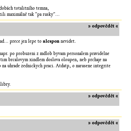
 dobách totalitního temna,
htili maximálně tak "pa rusky"...
» odpovědět «
alespon
ad... prece jen lepe to
nevidet.
k napr. po probuzeni z mdlob byvam personalem pravidelne
l tim brcalovym xindlem doslova oloupen, neb prchaje na
o na uhrade zednickych praci. Atdatp, o narusene integrite
libry.
» odpovědět «
» odpovědět «