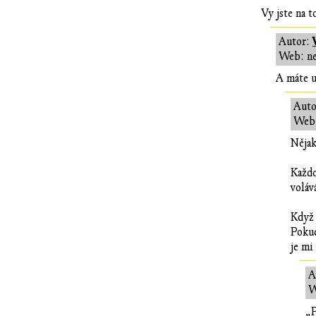
Vy jste na t
Autor:
Web: n
A máte u
Auto
Web:
Nějak
Každo
voláv
Když 
Pokud
je mi
A
W
„P