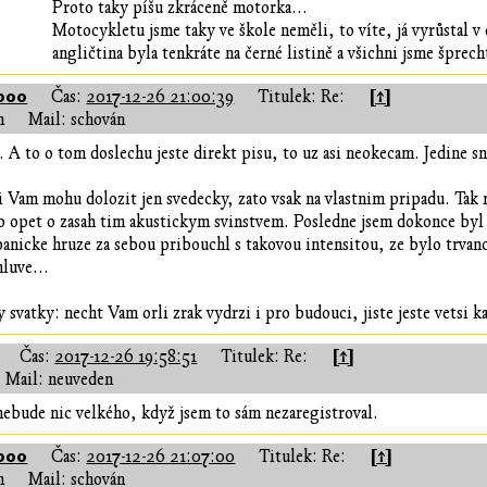
Proto taky píšu zkráceně motorka...
Motocykletu jsme taky ve škole neměli, to víte, já vyrůstal v
angličtina byla tenkráte na černé listině a všichni jsme šprec
000
[↑]
Čas:
2017-12-26 21:00:39
Titulek: Re:
n
Mail: schován
. A to o tom doslechu jeste direkt pisu, to uz asi neokecam. Jedine sn
i Vam mohu dolozit jen svedecky, zato vsak na vlastnim pripadu. Ta
slo opet o zasah tim akustickym svinstvem. Posledne jsem dokonce by
panicke hruze za sebou pribouchl s takovou intensitou, ze bylo trvan
luve...
svatky: necht Vam orli zrak vydrzi i pro budouci, jiste jeste vetsi ka
[↑]
Čas:
2017-12-26 19:58:51
Titulek: Re:
Mail: neuveden
 nebude nic velkého, když jsem to sám nezaregistroval.
000
[↑]
Čas:
2017-12-26 21:07:00
Titulek: Re:
n
Mail: schován