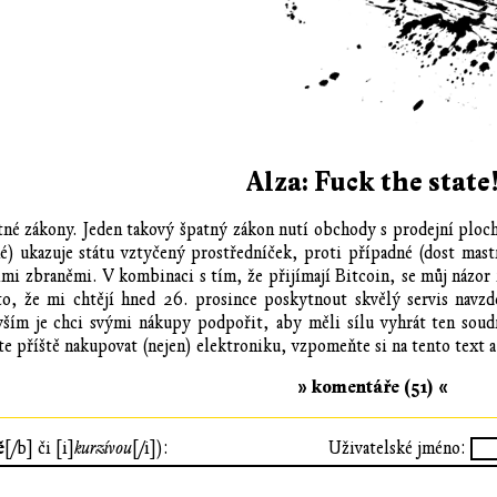
Alza: Fuck the state
tné zákony. Jeden takový špatný zákon nutí obchody s prodejní plo
jné) ukazuje státu vztyčený prostředníček, proti případné (dost mas
ními zbraněmi. V kombinaci s tím, že přijímají Bitcoin, se můj názor 
o, že mi chtějí hned 26. prosince poskytnout skvělý servis navzdo
vším je chci svými nákupy podpořit, aby měli sílu vyhrát ten soudn
e příště nakupovat (nejen) elektroniku, vzpomeňte si na tento text 
» komentáře (51) «
ě
[/b] či [i]
kurzívou
[/i]):
Uživatelské jméno: