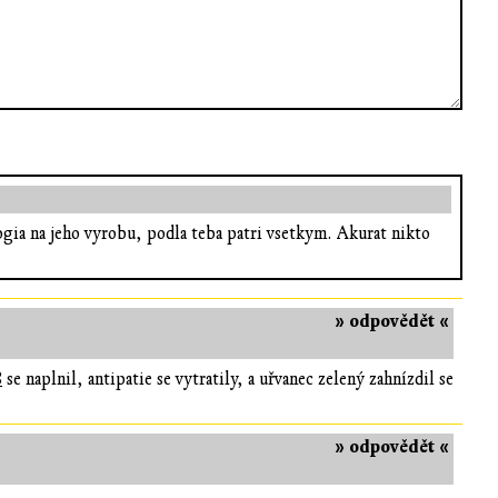
ogia na jeho vyrobu, podla teba patri vsetkym. Akurat nikto
» odpovědět «
8
se naplnil, antipatie se vytratily, a uřvanec zelený zahnízdil se
» odpovědět «