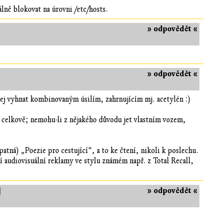
álně blokovat na úrovni /etc/hosts.
» odpovědět «
» odpovědět «
jej vyhnat kombinovaným úsilím, zahrnujícím mj. acetylén :)
celkově; nemohu-li z nějakého důvodu jet vlastním vozem,
atná) „Poezie pro cestující“, a to ke čtení, nikoli k poslechu.
 audiovisuální reklamy ve stylu známém např. z Total Recall,
]
» odpovědět «