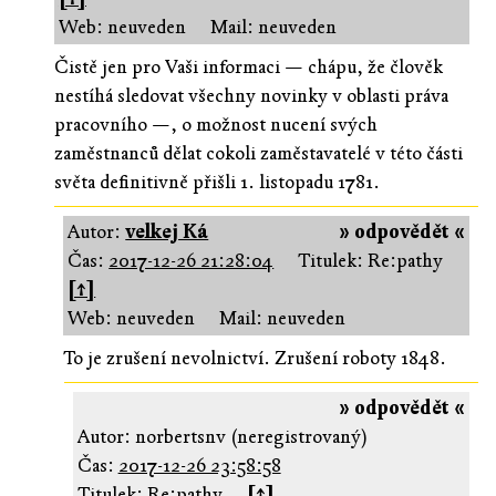
Web: neuveden
Mail: neuveden
Čistě jen pro Vaši informaci — chápu, že člověk
nestíhá sledovat všechny novinky v oblasti práva
pracovního —, o možnost nucení svých
zaměstnanců dělat cokoli zaměstavatelé v této části
světa definitivně přišli 1. listopadu 1781.
Autor:
velkej Ká
» odpovědět «
Čas:
2017-12-26 21:28:04
Titulek: Re:pathy
[↑]
Web: neuveden
Mail: neuveden
To je zrušení nevolnictví. Zrušení roboty 1848.
» odpovědět «
Autor: norbertsnv (neregistrovaný)
Čas:
2017-12-26 23:58:58
Titulek: Re:pathy
[↑]