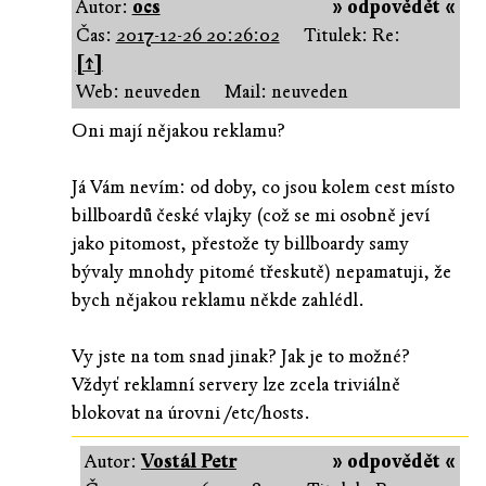
Autor:
ocs
» odpovědět «
Čas:
2017-12-26 20:26:02
Titulek: Re:
[↑]
Web: neuveden
Mail: neuveden
Oni mají nějakou reklamu?
Já Vám nevím: od doby, co jsou kolem cest místo
billboardů české vlajky (což se mi osobně jeví
jako pitomost, přestože ty billboardy samy
bývaly mnohdy pitomé třeskutě) nepamatuji, že
bych nějakou reklamu někde zahlédl.
Vy jste na tom snad jinak? Jak je to možné?
Vždyť reklamní servery lze zcela triviálně
blokovat na úrovni /etc/hosts.
Autor:
Vostál Petr
» odpovědět «