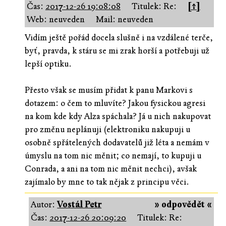
Čas:
2017-12-26 19:08:08
Titulek: Re:
[↑]
Web: neuveden
Mail: neuveden
Vidím ještě pořád docela slušně i na vzdálené terče,
byť, pravda, k stáru se mi zrak horší a potřebuji už
lepší optiku.
Přesto však se musím přidat k panu Markovi s
dotazem: o čem to mluvíte? Jakou fysickou agresi
na kom kde kdy Alza spáchala? Já u nich nakupovat
pro změnu neplánuji (elektroniku nakupuji u
osobně spřátelených dodavatelů již léta a nemám v
úmyslu na tom nic měnit; co nemají, to kupuji u
Conrada, a ani na tom nic měnit nechci), avšak
zajímalo by mne to tak nějak z principu věci.
Autor:
Vostál Petr
» odpovědět «
Čas:
2017-12-26 20:09:20
Titulek: Re: