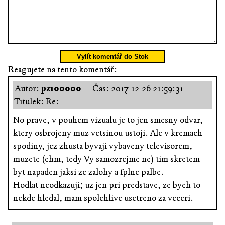
Vylít komentář do Stok
Reagujete na tento komentář:
Autor:
pz100000
Čas:
2017-12-26 21:59:31
Titulek: Re:
No prave, v pouhem vizualu je to jen smesny odvar,
ktery osbrojeny muz vetsinou ustoji. Ale v krcmach
spodiny, jez zhusta byvaji vybaveny televisorem,
muzete (ehm, tedy Vy samozrejme ne) tim skretem
byt napaden jaksi ze zalohy a fplne palbe.
Hodlat neodkazuji; uz jen pri predstave, ze bych to
nekde hledal, mam spolehlive usetreno za veceri.