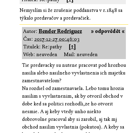
Nemyslím si že zrušenie poddanstva v r.1848 sa
týkalo predavačov a predavačiek.
Autor:
Bender Rodriguez
» odpovědět «
Čas:
2017-12-27 00:46:03
Titulek: Re:pathy
[↑]
Web: neuveden
Mail: neuveden
Tie predavacky su nutene pracovat pod hrozbou
nasilia alebo nasilneho vyvlastnenia ich majetku
zamestnavatelom?
Na rozdiel od zamestnavaela. Lebo tomu hrozia
nasilim s vyvlastnenim, ak by otvoril obchod v
dobe ked sa politici rozhodli,ze ho otvorit
nesmie. A aj keby vtedy unho niekto
dobrovolne pracoval aby si zarobil, aj tak mj
obchod nasilim vyvlastnia (pokutou). A keby sa