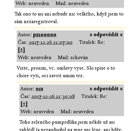
Web: neuveden
Mail: neuveden
Tak ono to asi ani nebude nic velkého, když jsem to
sám nezaregistroval.
Autor:
pz100000
» odpovědět «
Čas:
2017-12-26 21:07:00
Titulek: Re:
[↑]
Web: neuveden
Mail: schován
Vizte, prosim, vc. omluvy vyse. Slo spise o to
chore vyti, oci zavrit umim tez.
Autor:
ocs
» odpovědět «
Čas:
2017-12-26 21:30:08
Titulek: Re:
[↑]
Web: neuveden
Mail: neuveden
Toho zeleného pumprdlíka jsem někde už asi
zahlédl (a nezapůsobil na mne ani lépe, ani hůře,