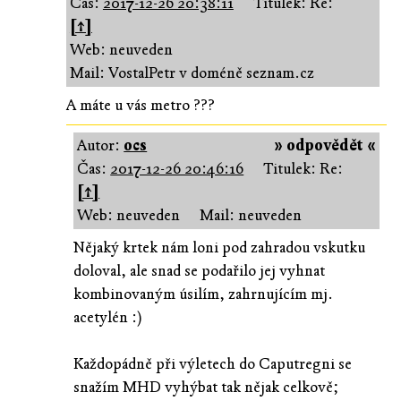
Čas:
2017-12-26 20:38:11
Titulek: Re:
[↑]
Web: neuveden
Mail: VostalPetr v doméně seznam.cz
A máte u vás metro ???
Autor:
ocs
» odpovědět «
Čas:
2017-12-26 20:46:16
Titulek: Re:
[↑]
Web: neuveden
Mail: neuveden
Nějaký krtek nám loni pod zahradou vskutku
doloval, ale snad se podařilo jej vyhnat
kombinovaným úsilím, zahrnujícím mj.
acetylén :)
Každopádně při výletech do Caputregni se
snažím MHD vyhýbat tak nějak celkově;