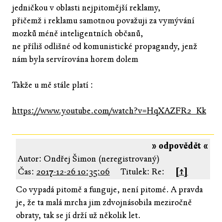
jedničkou v oblasti nejpitomější reklamy,
přičemž i reklamu samotnou považuji za vymývání
mozků méně inteligentních občanů,
ne příliš odlišné od komunistické propagandy, jenž
nám byla servírována horem dolem
Takže u mě stále platí :
https://www.youtube.com/watch?v=HqXAZFR2_Kk
» odpovědět «
Autor: Ondřej Šimon (neregistrovaný)
Čas:
2017-12-26 10:35:06
Titulek: Re:
[↑]
Co vypadá pitomě a funguje, není pitomé. A pravda
je, že ta malá mrcha jim zdvojnásobila meziročně
obraty, tak se jí drží už několik let.