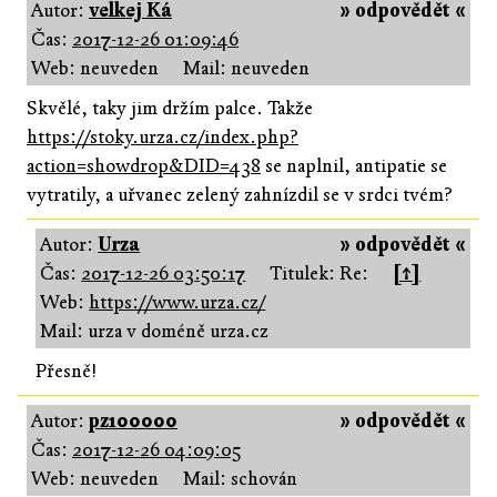
Autor:
velkej Ká
» odpovědět «
Čas:
2017-12-26 01:09:46
Web: neuveden
Mail: neuveden
Skvělé, taky jim držím palce. Takže
https://stoky.urza.cz/index.php?
action=showdrop&DID=438
se naplnil, antipatie se
vytratily, a uřvanec zelený zahnízdil se v srdci tvém?
Autor:
Urza
» odpovědět «
Čas:
2017-12-26 03:50:17
Titulek: Re:
[↑]
Web:
https://www.urza.cz/
Mail: urza v doméně urza.cz
Přesně!
Autor:
pz100000
» odpovědět «
Čas:
2017-12-26 04:09:05
Web: neuveden
Mail: schován