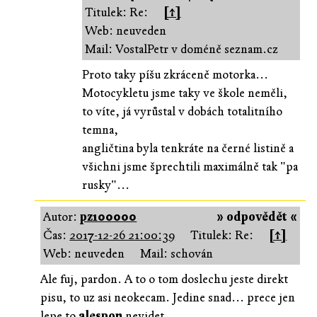
Titulek: Re:
[↑]
Web: neuveden
Mail: VostalPetr v doméně seznam.cz
Proto taky píšu zkráceně motorka...
Motocykletu jsme taky ve škole neměli,
to víte, já vyrůstal v dobách totalitního
temna,
angličtina byla tenkráte na černé listině a
všichni jsme šprechtili maximálně tak "pa
rusky"...
Autor:
pz100000
» odpovědět «
Čas:
2017-12-26 21:00:39
Titulek: Re:
[↑]
Web: neuveden
Mail: schován
Ale fuj, pardon. A to o tom doslechu jeste direkt
pisu, to uz asi neokecam. Jedine snad... prece jen
lepe to
alespon
nevidet.