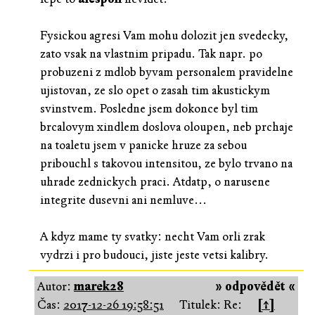
Fysickou agresi Vam mohu dolozit jen svedecky,
zato vsak na vlastnim pripadu. Tak napr. po
probuzeni z mdlob byvam personalem pravidelne
ujistovan, ze slo opet o zasah tim akustickym
svinstvem. Posledne jsem dokonce byl tim
brcalovym xindlem doslova oloupen, neb prchaje
na toaletu jsem v panicke hruze za sebou
pribouchl s takovou intensitou, ze bylo trvano na
uhrade zednickych praci. Atdatp, o narusene
integrite dusevni ani nemluve...
A kdyz mame ty svatky: necht Vam orli zrak
vydrzi i pro budouci, jiste jeste vetsi kalibry.
Autor:
marek28
» odpovědět «
Čas:
2017-12-26 19:58:51
Titulek: Re:
[↑]