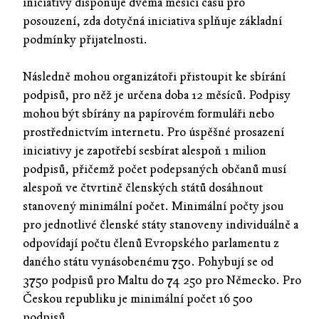
iniciativy disponuje dvěma měsíci času pro
posouzení, zda dotyčná iniciativa splňuje základní
podmínky přijatelnosti.
Následně mohou organizátoři přistoupit ke sbírání
podpisů, pro něž je určena doba 12 měsíců. Podpisy
mohou být sbírány na papírovém formuláři nebo
prostřednictvím internetu. Pro úspěšné prosazení
iniciativy je zapotřebí sesbírat alespoň 1 milion
podpisů, přičemž počet podepsaných občanů musí
alespoň ve čtvrtině členských států dosáhnout
stanovený minimální počet. Minimální počty jsou
pro jednotlivé členské státy stanoveny individuálně a
odpovídají počtu členů Evropského parlamentu z
daného státu vynásobenému 750. Pohybují se od
3750 podpisů pro Maltu do 74 250 pro Německo. Pro
Českou republiku je minimální počet 16 500
podpisů.