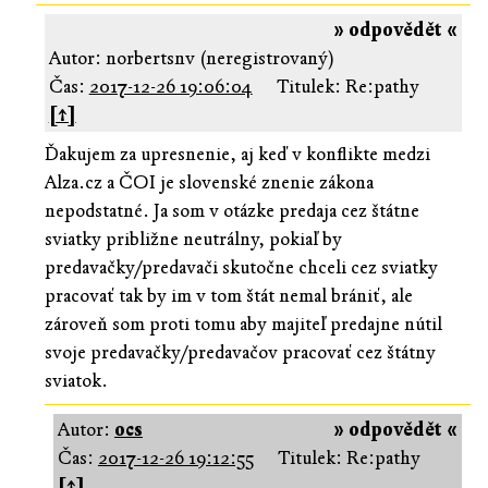
» odpovědět «
Autor: norbertsnv (neregistrovaný)
Čas:
2017-12-26 19:06:04
Titulek: Re:pathy
[↑]
Ďakujem za upresnenie, aj keď v konflikte medzi
Alza.cz a ČOI je slovenské znenie zákona
nepodstatné. Ja som v otázke predaja cez štátne
sviatky približne neutrálny, pokiaľ by
predavačky/predavači skutočne chceli cez sviatky
pracovať tak by im v tom štát nemal brániť, ale
zároveň som proti tomu aby majiteľ predajne nútil
svoje predavačky/predavačov pracovať cez štátny
sviatok.
Autor:
ocs
» odpovědět «
Čas:
2017-12-26 19:12:55
Titulek: Re:pathy
[↑]