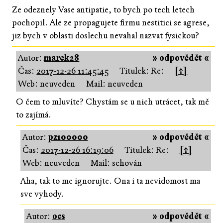
Ze odeznely Vase antipatie, to bych po tech letech
pochopil. Ale ze propagujete firmu nestitici se agrese,
jiz bych v oblasti doslechu nevahal nazvat fysickou?
Autor:
marek28
» odpovědět «
Čas:
2017-12-26 11:45:45
Titulek: Re:
[↑]
Web: neuveden
Mail: neuveden
O čem to mluvíte? Chystám se u nich utrácet, tak mě
to zajímá.
Autor:
pz100000
» odpovědět «
Čas:
2017-12-26 16:19:06
Titulek: Re:
[↑]
Web: neuveden
Mail: schován
Aha, tak to me ignorujte. Ona i ta nevidomost ma
sve vyhody.
Autor:
ocs
» odpovědět «