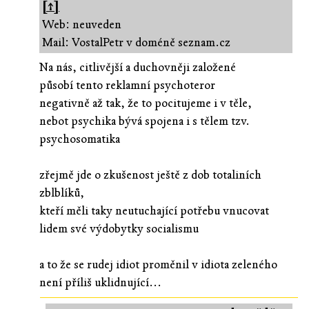
[↑]
Web: neuveden
Mail: VostalPetr v doméně seznam.cz
Na nás, citlivější a duchovněji založené
působí tento reklamní psychoteror
negativně až tak, že to pocitujeme i v těle,
nebot psychika bývá spojena i s tělem tzv.
psychosomatika
zřejmě jde o zkušenost ještě z dob totaliních
zblblíků,
kteří měli taky neutuchající potřebu vnucovat
lidem své výdobytky socialismu
a to že se rudej idiot proměnil v idiota zeleného
není příliš uklidnující...