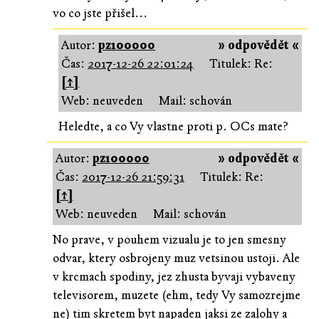
vo co jste přišel...
Autor:
pz100000
» odpovědět «
Čas:
2017-12-26 22:01:24
Titulek: Re:
[↑]
Web: neuveden
Mail: schován
Heledte, a co Vy vlastne proti p. OCs mate?
Autor:
pz100000
» odpovědět «
Čas:
2017-12-26 21:59:31
Titulek: Re:
[↑]
Web: neuveden
Mail: schován
No prave, v pouhem vizualu je to jen smesny
odvar, ktery osbrojeny muz vetsinou ustoji. Ale
v krcmach spodiny, jez zhusta byvaji vybaveny
televisorem, muzete (ehm, tedy Vy samozrejme
ne) tim skretem byt napaden jaksi ze zalohy a