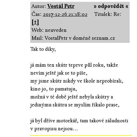
Autor:
Vostál Petr
» odpovědět «
Čas:
2017-12-26 21:18:02
Titulek: Re:
[↑]
Web: neuveden
Mail: VostalPetr v doméně seznam.cz
Tak to díky,
já mám ten skútr teprve půl roku, takže
nevím ještě jak se to píše,
my jsme skútr nikdy ve škole neprobírali,
kino jo, to pamatuju,
možná v té době ještě nebyla skútry a
jedinýmu skútru se myslím říkalo prase,
já byl dříve motorkář, tam takové záludnosti
v pravopisu nejsou...