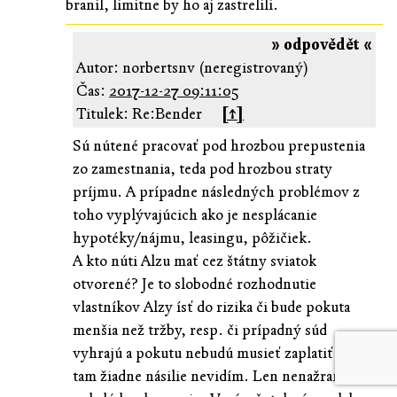
branil, limitne by ho aj zastrelili.
» odpovědět «
Autor: norbertsnv (neregistrovaný)
Čas:
2017-12-27 09:11:05
Titulek: Re:Bender
[↑]
Sú nútené pracovať pod hrozbou prepustenia
zo zamestnania, teda pod hrozbou straty
príjmu. A prípadne následných problémov z
toho vyplývajúcich ako je nesplácanie
hypotéky/nájmu, leasingu, pôžičiek.
A kto núti Alzu mať cez štátny sviatok
otvorené? Je to slobodné rozhodnutie
vlastníkov Alzy ísť do rizika či bude pokuta
menšia než tržby, resp. či prípadný súd
vyhrajú a pokutu nebudú musieť zaplatiť. Ja
tam žiadne násilie nevidím. Len nenažranosť a