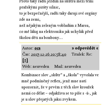
Proto taky radši jezdím na skůtru mezi těmi
pražskými piráty silnic,
to je bezpečnější, radši taky daruji své orgány
zde na zemi,
než nějakým zeleným vobludám z Marsu,
co mě lákaj na elektroniku jak uchylák před
školou děti na bonbony...
Autor:
ocs
» odpovědět «
Čas:
2017-12-26 20:58:40
Titulek: Re:
[↑]
Web: neuveden
Mail: neuveden
Kombinace slov „skůtr“ a „škola“ vyvolala ve
mně podmíněný reflex, jenž mne nutí
upozornit, že v prvém z těch slov kroužek
nemá co dělat – odjakživa se to píše s -ú-, jak
je u slov přejatých jaksi zvykem.