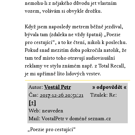
nemohu-li z nějakého důvodu jet vlastním
vozem, volávám si obvykle drožku.
Když jsem naposledy metrem běžně jezdíval,
bývala tam (zdaleka ne vždy špatná) „Poezie
pro cestující“, a to ke čtení, nikoli k poslechu.
Pokud snad mezitím doba pokročila natolik, že
tam teď místo toho otravují audiovisuální
reklamy ve stylu známém např. z Total Recall,
je mi upřímně líto lidových vrstev.
Autor:
Vostál Petr
» odpovědět «
Čas:
2017-12-26 20:51:21
Titulek: Re:
[↑]
Web: neuveden
Mail: VostalPetr v doméně seznam.cz
„Poezie pro cestující“