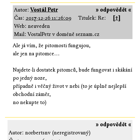
Autor:
Vostál Petr
» odpovědět «
Čas:
2017-12-26 11:26:09
Titulek: Re:
[↑]
Web: neuveden
Mail: VostalPetr v doméně seznam.cz
Ale já vím, že pitomosti fungujou,
ale jen na pitomce...
Najdete-li dostatek pitomců, bude fungovat i skákání
po jedný noze,
případně i věčný život v nebi (to je úplně nejlepší
obchodní záměr,
no nekupte to)
» odpovědět «
Autor: norbertsnv (neregistrovaný)