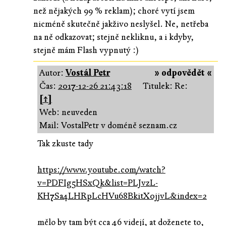
než nějakých 99 % reklam); choré vytí jsem
nicméně skutečně jakživo neslyšel. Ne, netřeba
na ně odkazovat; stejně nekliknu, a i kdyby,
stejně mám Flash vypnutý :)
Autor:
Vostál Petr
» odpovědět «
Čas:
2017-12-26 21:43:18
Titulek: Re:
[↑]
Web: neuveden
Mail: VostalPetr v doméně seznam.cz
Tak zkuste tady
https://www.youtube.com/watch?
v=PDFIg5HSxQk&list=PLJvzL-
KH7Sa4LHRpLcHVu68BkitX0jjvL&index=2
mělo by tam být cca 46 videjí, at doženete to,