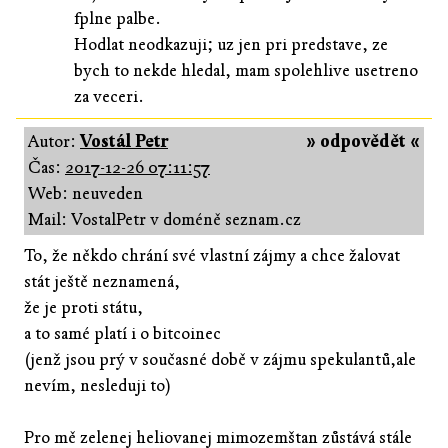
fplne palbe.
Hodlat neodkazuji; uz jen pri predstave, ze
bych to nekde hledal, mam spolehlive usetreno
za veceri.
Autor:
Vostál Petr
» odpovědět «
Čas:
2017-12-26 07:11:57
Web: neuveden
Mail: VostalPetr v doméně seznam.cz
To, že někdo chrání své vlastní zájmy a chce žalovat
stát ještě neznamená,
že je proti státu,
a to samé platí i o bitcoinec
(jenž jsou prý v současné době v zájmu spekulantů,ale
nevím, nesleduji to)
Pro mě zelenej heliovanej mimozemštan zůstává stále