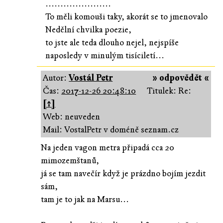
......................
To měli komouši taky, akorát se to jmenovalo
Nedělní chvilka poezie,
to jste ale teda dlouho nejel, nejspíše
naposledy v minulým tisíciletí...
Autor:
Vostál Petr
» odpovědět «
Čas:
2017-12-26 20:48:10
Titulek: Re:
[↑]
Web: neuveden
Mail: VostalPetr v doméně seznam.cz
Na jeden vagon metra připadá cca 20
mimozemštanů,
já se tam navečír když je prázdno bojím jezdit
sám,
tam je to jak na Marsu...