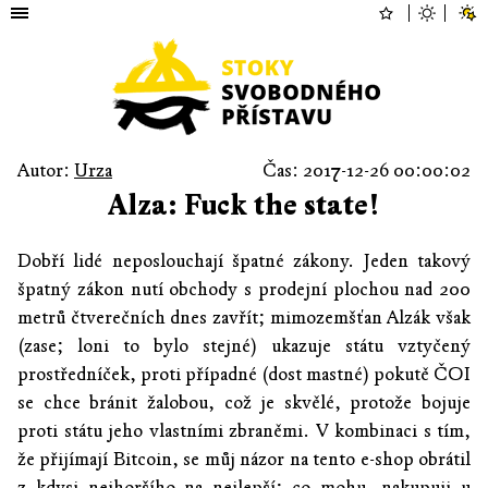
Autor:
Urza
Čas: 2017-12-26 00:00:02
Alza: Fuck the state!
Dobří lidé neposlouchají špatné zákony. Jeden takový
špatný zákon nutí obchody s prodejní plochou nad 200
metrů čtverečních dnes zavřít; mimozemšťan Alzák však
(zase; loni to bylo stejné) ukazuje státu vztyčený
prostředníček, proti případné (dost mastné) pokutě ČOI
se chce bránit žalobou, což je skvělé, protože bojuje
proti státu jeho vlastními zbraněmi. V kombinaci s tím,
že přijímají Bitcoin, se můj názor na tento e-shop obrátil
z kdysi nejhoršího na nejlepší; co mohu, nakupuji u