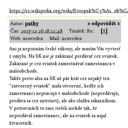
https://cs.wikipedia.org/wiki/Evropsk%C3%A1_ob%
Autor:
pathy
» odpovědět «
Čas:
2017-12-26 18:12:48
Titulek: Re:
[↑]
Web: neuveden
Mail: neuveden
Ani ja nepoznám české zákony, ale musím Vás vyviesť
z omylu. Na SK nie je zakázané predávať cez sviatok.
Zakázané je cez sviatok zamestnávať zamestnanca v
maloobchode.
Takže preto alza na SK už pár krát cez nejaký ten
"zatvorený sviatok" mala otvorené, kedže ich
zamestnanci nepracujú v maloobchode (nepredávajú,
predáva sa cez internet), ale ako služba zákazníkom.
V potravinách to zase riešili niekde tak, že
nepredával zamestnanec, ale na sviatok sa najal
živnostník.