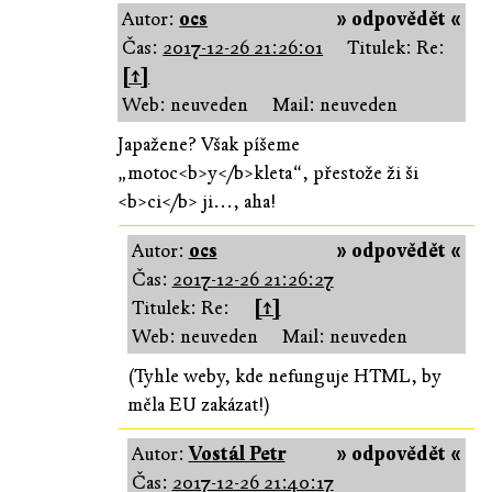
Autor:
ocs
» odpovědět «
Čas:
2017-12-26 21:26:01
Titulek: Re:
[↑]
Web: neuveden
Mail: neuveden
Japažene? Však píšeme
„motoc<b>y</b>kleta“, přestože ži ši
<b>ci</b> ji..., aha!
Autor:
ocs
» odpovědět «
Čas:
2017-12-26 21:26:27
Titulek: Re:
[↑]
Web: neuveden
Mail: neuveden
(Tyhle weby, kde nefunguje HTML, by
měla EU zakázat!)
Autor:
Vostál Petr
» odpovědět «
Čas:
2017-12-26 21:40:17