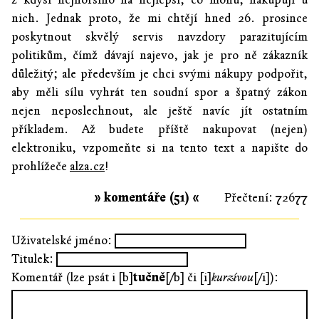
nich. Jednak proto, že mi chtějí hned 26. prosince
poskytnout skvělý servis navzdory parazitujícím
politikům, čímž dávají najevo, jak je pro ně zákazník
důležitý; ale především je chci svými nákupy podpořit,
aby měli sílu vyhrát ten soudní spor a špatný zákon
nejen neposlechnout, ale ještě navíc jít ostatním
příkladem. Až budete příště nakupovat (nejen)
elektroniku, vzpomeňte si na tento text a napište do
prohlížeče
alza.cz
!
» komentáře (51) «
Přečtení: 72677
Uživatelské jméno:
Titulek:
Komentář (lze psát i [b]
tučně
[/b] či [i]
kurzívou
[/i]):