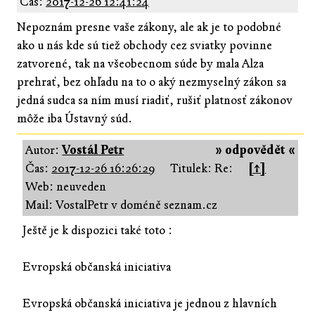
Čas:
2017-12-26 12:41:24
Nepoznám presne vaše zákony, ale ak je to podobné
ako u nás kde sú tiež obchody cez sviatky povinne
zatvorené, tak na všeobecnom súde by mala Alza
prehrať, bez ohľadu na to o aký nezmyselný zákon sa
jedná sudca sa ním musí riadiť, rušiť platnosť zákonov
môže iba Ústavný súd.
Autor:
Vostál Petr
» odpovědět «
Čas:
2017-12-26 16:26:29
Titulek: Re:
[↑]
Web: neuveden
Mail: VostalPetr v doméně seznam.cz
Ještě je k dispozici také toto :
Evropská občanská iniciativa
Evropská občanská iniciativa je jednou z hlavních