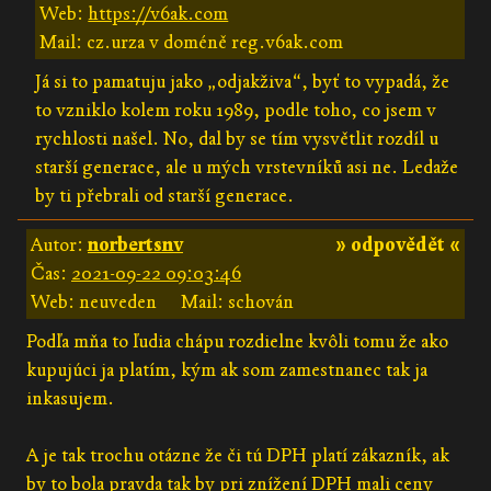
Web:
https://v6ak.com
Mail: cz.urza v doméně reg.v6ak.com
Já si to pamatuju jako „odjakživa“, byť to vypadá, že
to vzniklo kolem roku 1989, podle toho, co jsem v
rychlosti našel. No, dal by se tím vysvětlit rozdíl u
starší generace, ale u mých vrstevníků asi ne. Ledaže
by ti přebrali od starší generace.
Autor:
norbertsnv
» odpovědět «
Čas:
2021-09-22 09:03:46
Web: neuveden
Mail: schován
Podľa mňa to ľudia chápu rozdielne kvôli tomu že ako
kupujúci ja platím, kým ak som zamestnanec tak ja
inkasujem.
A je tak trochu otázne že či tú DPH platí zákazník, ak
by to bola pravda tak by pri znížení DPH mali ceny