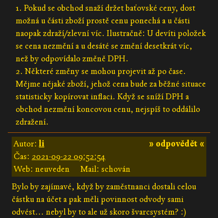
1. Pokud se obchod snaží držet baťovské ceny, dost
možná u části zboží prostě cenu ponechá a u části
naopak zdraží/zlevní víc. Ilustračně: U devíti položek
se cena nezmění a u desáté se změní desetkrát víc,
než by odpovídalo změně DPH.
2. Některé změny se mohou projevit až po čase.
Mějme nějaké zboží, jehož cena bude za běžné situace
statisticky kopírovat inflaci. Když se sníží DPH a
obchod nezmění koncovou cenu, nejspíš to oddálilo
zdražení.
Autor:
li
» odpovědět «
Čas:
2021-09-22 09:52:54
Web: neuveden
Mail: schován
Bylo by zajímavé, když by zaměstnanci dostali celou
částku na účet a pak měli povinnost odvody sami
odvést... nebyl by to ale už skoro švarcsystém? :)