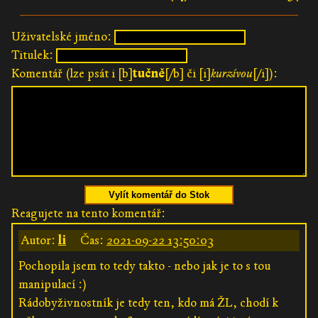
Uživatelské jméno:
Titulek:
Komentář (lze psát i [b]
tučně
[/b] či [i]
kurzívou
[/i]):
Vylít komentář do Stok
Reagujete na tento komentář:
Autor:
li
Čas:
2021-09-22 13:50:03
Pochopila jsem to tedy takto - nebo jak je to s tou
manipulací :)
Rádobyživnostník je tedy ten, kdo má ŽL, chodí k