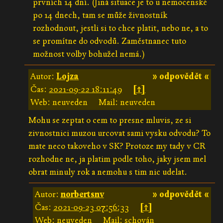
prvních 14 dní. (Jiná situace je to u nemocenské
po 14 dnech, tam se může živnostník
rozhodnout, jestli si to chce platit, nebo ne, a to
se promítne do odvodů. Zaměstnanec tuto
možnost volby bohužel nemá.)
Autor:
Lojza
» odpovědět «
Čas:
2021-09-22 18:11:49
[↑]
Web: neuveden
Mail: neuveden
Mohu se zeptat o cem to presne mluvis, ze si
zivnostnici muzou urcovat sami vysku odvodu? To
mate neco takoveho v SK? Protoze my tady v CR
rozhodne ne, ja platim podle toho, jaky jsem mel
obrat minuly rok a nemohu s tim nic udelat.
Autor:
norbertsnv
» odpovědět «
Čas:
2021-09-23 07:56:33
[↑]
Web: neuveden
Mail: schován