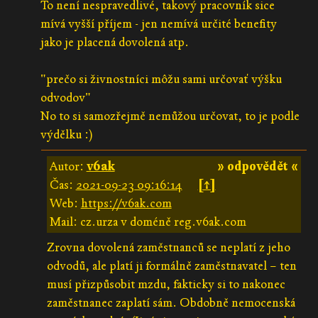
To není nespravedlivé, takový pracovník sice
mívá vyšší příjem - jen nemívá určité benefity
jako je placená dovolená atp.
"prečo si živnostníci môžu sami určovať výšku
odvodov"
No to si samozřejmě nemůžou určovat, to je podle
výdělku :)
Autor:
v6ak
» odpovědět «
Čas:
2021-09-23 09:16:14
[↑]
Web:
https://v6ak.com
Mail: cz.urza v doméně reg.v6ak.com
Zrovna dovolená zaměstnanců se neplatí z jeho
odvodů, ale platí ji formálně zaměstnavatel – ten
musí přizpůsobit mzdu, fakticky si to nakonec
zaměstnanec zaplatí sám. Obdobně nemocenská