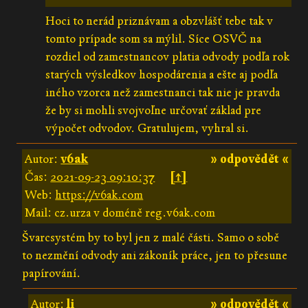
Hoci to nerád priznávam a obzvlášť tebe tak v
tomto prípade som sa mýlil. Síce OSVČ na
rozdiel od zamestnancov platia odvody podľa rok
starých výsledkov hospodárenia a ešte aj podľa
iného vzorca než zamestnanci tak nie je pravda
že by si mohli svojvoľne určovať základ pre
výpočet odvodov. Gratulujem, vyhral si.
Autor:
v6ak
» odpovědět «
Čas:
2021-09-23 09:10:37
[↑]
Web:
https://v6ak.com
Mail: cz.urza v doméně reg.v6ak.com
Švarcsystém by to byl jen z malé části. Samo o sobě
to nezmění odvody ani zákoník práce, jen to přesune
papírování.
Autor:
li
» odpovědět «