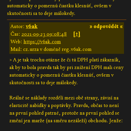
automaticky o pomernú čiastku klesnúť, ovšem v
skutočnosti sa to deje málokedy.
Autor:
v6ak
» odpovědět «
Čas:
2021-09-23 09:08:48
[↑]
Web:
https://v6ak.com
Mail: cz.urza v doméně reg.v6ak.com
> A je tak trochu otázne že či tú DPH platí zákazník,
ak by to bola pravda tak by pri znížení DPH mali ceny
automaticky o pomernú čiastku klesnúť, ovšem v
skutočnosti sa to deje málokedy.
Reálně se náklady rozdělí mezi obě strany, závisí na
elasticitě nabídky a poptávky. Pravda, občas to není
na první pohled patrné, protože na první pohled se
změní jen marže (na směru nezáleží) obchodu. Jenže: