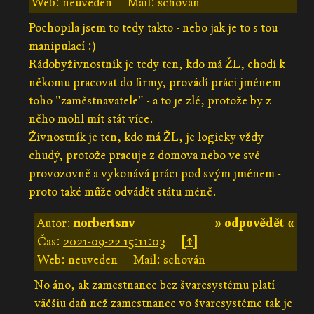
Web: neuveden
Mail: schován
Pochopila jsem to tedy takto - nebo jak je to s tou
manipulací :)
Rádobyživnostník je tedy ten, kdo má ŽL, chodí k
někomu pracovat do firmy, provádí práci jménem
toho "zaměstnavatele" - a to je zlé, protože by z
něho mohl mít stát více.
Živnostník je ten, kdo má ŽL, je logicky vždy
chudý, protože pracuje z domova nebo ve své
provozovně a vykonává práci pod svým jménem -
proto také může odvádět státu méně.
Autor:
norbertsnv
» odpovědět «
Čas:
2021-09-22 15:11:03
[↑]
Web: neuveden
Mail: schován
No áno, ak zamestnanec bez švarcsystému platí
väčšiu daň než zamestnanec vo švarcsystéme tak je