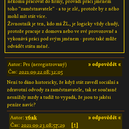
někomu pracovat do firmy, provádí práci jménem
toho "zaměstnavatele" - a to je zlé, protože by z něho
mohl mít stát více.
Živnostník je ten, kdo má ŽL, je logicky vždy chudý,
protože pracuje z domova nebo ve své provozovně a
vykonává práci pod svým jménem - proto také může
odvádět státu méně.
Autor: Pes (neregistrovaný)
» odpovědět «
Čas:
2021-09-22 08:32:05
Není to dáno historicky, že když stát zavedl sociální a
zdravotní odvody za zaměstnavatele, tak se současně
nesnížily mzdy a tudíž to vypadá, že jsou to jakési
peníze navíc?
Autor:
v6ak
» odpovědět «
Čas:
2021-09-23 08:57:29
[↑]