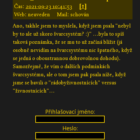
Čas:
2021-09-23 10:41:53
[↑]
Web: neuveden
Mail: schován
Ano, takhle jsem to myslela, když jsem psala "nebyl
by to ale už skoro švarcsystém? :)" ...byla to spíš
taková poznámka, že se mu to už začíná blížit (já
osobně nevidím na švarcsystému nic špatného, když
se jedná o oboustrannou dobrovolnou dohodu).
Samozřejmě, že vím o dalších podmínkách
švarcsystému, ale o tom jsem pak psala níže, když
jsme se bavili o "rádobyživnostnících" versus
"živnostnících"...
Přihlašovací jméno:
Heslo: