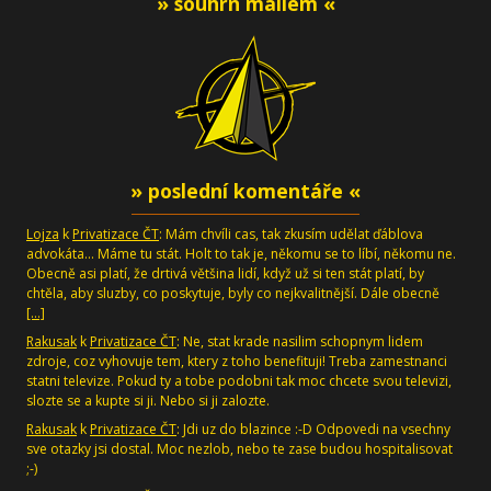
» souhrn mailem «
» poslední komentáře «
Lojza
k
Privatizace ČT
: Mám chvíli cas, tak zkusím udělat ďáblova
advokáta... Máme tu stát. Holt to tak je, někomu se to líbí, někomu ne.
Obecně asi platí, že drtivá většina lidí, když už si ten stát platí, by
chtěla, aby sluzby, co poskytuje, byly co nejkvalitnější. Dále obecně
[…]
Rakusak
k
Privatizace ČT
: Ne, stat krade nasilim schopnym lidem
zdroje, coz vyhovuje tem, ktery z toho benefituji! Treba zamestnanci
statni televize. Pokud ty a tobe podobni tak moc chcete svou televizi,
slozte se a kupte si ji. Nebo si ji zalozte.
Rakusak
k
Privatizace ČT
: Jdi uz do blazince :-D Odpovedi na vsechny
sve otazky jsi dostal. Moc nezlob, nebo te zase budou hospitalisovat
;-)