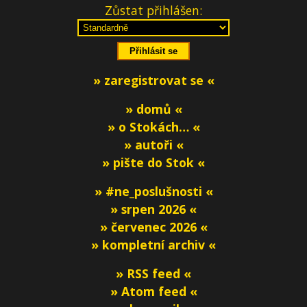
Zůstat přihlášen:
» zaregistrovat se «
» domů «
» o Stokách… «
» autoři «
» pište do Stok «
» #ne_poslušnosti «
» srpen 2026 «
» červenec 2026 «
» kompletní archiv «
» RSS feed «
» Atom feed «