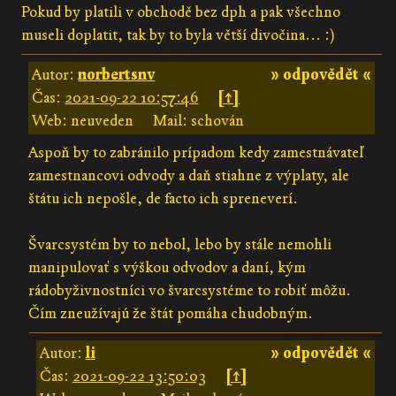
Pokud by platili v obchodě bez dph a pak všechno
museli doplatit, tak by to byla větší divočina... :)
Autor:
norbertsnv
» odpovědět «
Čas:
2021-09-22 10:57:46
[↑]
Web: neuveden
Mail: schován
Aspoň by to zabránilo prípadom kedy zamestnávateľ
zamestnancovi odvody a daň stiahne z výplaty, ale
štátu ich nepošle, de facto ich spreneverí.
Švarcsystém by to nebol, lebo by stále nemohli
manipulovať s výškou odvodov a daní, kým
rádobyživnostníci vo švarcsystéme to robiť môžu.
Čím zneužívajú že štát pomáha chudobným.
Autor:
li
» odpovědět «
Čas:
2021-09-22 13:50:03
[↑]