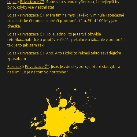
Lojza
k
Privatizace ČT
: Souvisí to s tvou myšlenkou, že nejlepší by
bylo, kdyby vše vlastnil stat
Lojza
k
Privatizace ČT
: Mám tím na mysli jakékoliv minulé i současné
socialistické či komunistické či podobné státu. Před 100 lety jako
dneska.
Lojza
k
Privatizace ČT
: To je jedno...to je ta tvá obvyklá
rétorika....nabídce a poptávce říkáš spekulace a tak....ale v pohodě. I
tak, je to jak jsem rekl
Lojza
k
Privatizace ČT
: Ano. A to i když to řekneš takto zavádějícím
zpusobem
Rakusak
k
Privatizace ČT
: Jiste. Je zde diky zdroju, ktere stat vybira
nasilim. Co je na tom volnotrzniho?