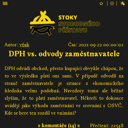
Autor:
v6ak
Čas: 2021-09-22 00:00:02
DPH vs. odvody zaměstnavatele
DPH odvádí obchod, přesto kupující obvykle chápou, že
to ve výsledku platí oni sami. V případě odvodů na
straně zaměstnavatele je situace z ekonomického
hlediska velmi podobná. Navzdory tomu ale běžně
slyším, že to platí zaměstnavatel. Někteří to dokonce
uvádějí jako výhodu zaměstnání ve srovnání s OSVČ.
Kde se bere ten rozdíl ve vnímání?
» komentáře (14) «
Přečtení: 22548