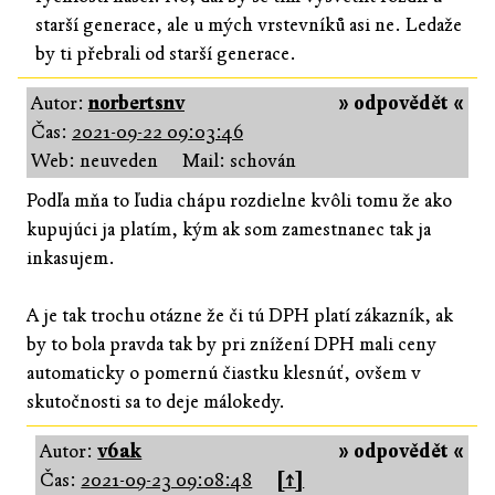
starší generace, ale u mých vrstevníků asi ne. Ledaže
by ti přebrali od starší generace.
Autor:
norbertsnv
» odpovědět «
Čas:
2021-09-22 09:03:46
Web: neuveden
Mail: schován
Podľa mňa to ľudia chápu rozdielne kvôli tomu že ako
kupujúci ja platím, kým ak som zamestnanec tak ja
inkasujem.
A je tak trochu otázne že či tú DPH platí zákazník, ak
by to bola pravda tak by pri znížení DPH mali ceny
automaticky o pomernú čiastku klesnúť, ovšem v
skutočnosti sa to deje málokedy.
Autor:
v6ak
» odpovědět «
Čas:
2021-09-23 09:08:48
[↑]