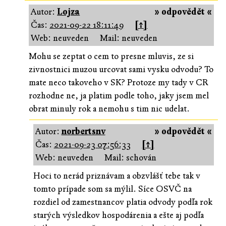
Autor:
Lojza
» odpovědět «
Čas:
2021-09-22 18:11:49
[↑]
Web: neuveden
Mail: neuveden
Mohu se zeptat o cem to presne mluvis, ze si
zivnostnici muzou urcovat sami vysku odvodu? To
mate neco takoveho v SK? Protoze my tady v CR
rozhodne ne, ja platim podle toho, jaky jsem mel
obrat minuly rok a nemohu s tim nic udelat.
Autor:
norbertsnv
» odpovědět «
Čas:
2021-09-23 07:56:33
[↑]
Web: neuveden
Mail: schován
Hoci to nerád priznávam a obzvlášť tebe tak v
tomto prípade som sa mýlil. Síce OSVČ na
rozdiel od zamestnancov platia odvody podľa rok
starých výsledkov hospodárenia a ešte aj podľa