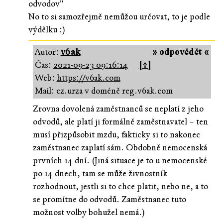
odvodov"
No to si samozřejmě nemůžou určovat, to je podle
výdělku :)
Autor:
v6ak
» odpovědět «
Čas:
2021-09-23 09:16:14
[↑]
Web:
https://v6ak.com
Mail: cz.urza v doméně reg.v6ak.com
Zrovna dovolená zaměstnanců se neplatí z jeho
odvodů, ale platí ji formálně zaměstnavatel – ten
musí přizpůsobit mzdu, fakticky si to nakonec
zaměstnanec zaplatí sám. Obdobně nemocenská
prvních 14 dní. (Jiná situace je to u nemocenské
po 14 dnech, tam se může živnostník
rozhodnout, jestli si to chce platit, nebo ne, a to
se promítne do odvodů. Zaměstnanec tuto
možnost volby bohužel nemá.)