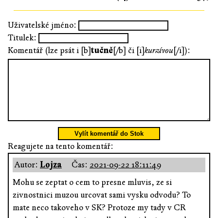
Uživatelské jméno:
Titulek:
Komentář (lze psát i [b]
tučně
[/b] či [i]
kurzívou
[/i]):
Vylít komentář do Stok
Reagujete na tento komentář:
Autor:
Lojza
Čas:
2021-09-22 18:11:49
Mohu se zeptat o cem to presne mluvis, ze si
zivnostnici muzou urcovat sami vysku odvodu? To
mate neco takoveho v SK? Protoze my tady v CR