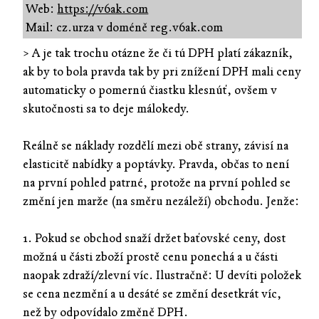
Web:
https://v6ak.com
Mail: cz.urza v doméně reg.v6ak.com
> A je tak trochu otázne že či tú DPH platí zákazník,
ak by to bola pravda tak by pri znížení DPH mali ceny
automaticky o pomernú čiastku klesnúť, ovšem v
skutočnosti sa to deje málokedy.
Reálně se náklady rozdělí mezi obě strany, závisí na
elasticitě nabídky a poptávky. Pravda, občas to není
na první pohled patrné, protože na první pohled se
změní jen marže (na směru nezáleží) obchodu. Jenže:
1. Pokud se obchod snaží držet baťovské ceny, dost
možná u části zboží prostě cenu ponechá a u části
naopak zdraží/zlevní víc. Ilustračně: U devíti položek
se cena nezmění a u desáté se změní desetkrát víc,
než by odpovídalo změně DPH.