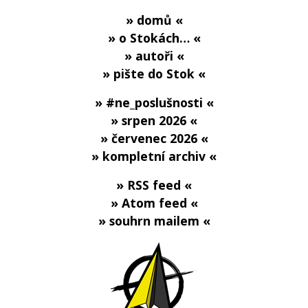
» domů «
» o Stokách… «
» autoři «
» pište do Stok «
» #ne_poslušnosti «
» srpen 2026 «
» červenec 2026 «
» kompletní archiv «
» RSS feed «
» Atom feed «
» souhrn mailem «