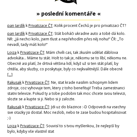
» poslední komentáře «
pan Jardík
k
Privatizace ČT
: Kolik procent Čechů je pro privatizaci ČT?
pan Jardík
k
Privatizace ČT
: Stát boháči ukradne auto a tobě dá kolo.
NR: „Já nechci kolo, jsem tlust a nepřehodím přes něj nohu!“ ČR: „To
nevadí, tady máš kolo!“
Lojza
k
Privatizace ČT
: Mám chvíli cas, tak zkusím udělat ďáblova
advokáta... Máme tu stát. Holt to tak je, někomu se to líbí, někomu ne.
Obecně asi platí, že drtivá většina lidí, když už si ten stát platí, by
chtěla, aby sluzby, co poskytuje, byly co nejkvalitnější. Dále obecně
[…]
Rakusak
k
Privatizace ČT
: Ne, stat krade nasilim schopnym lidem
zdroje, coz vyhovuje tem, ktery z toho benefituji! Treba zamestnanci
statni televize. Pokud ty a tobe podobni tak moc chcete svou televizi,
slozte se a kupte si ji. Nebo si ji zalozte.
Rakusak
k
Privatizace ČT
: Jdi uz do blazince :-D Odpovedi na vsechny
sve otazky jsi dostal. Moc nezlob, nebo te zase budou hospitalisovat
;-)
Lojza
k
Privatizace ČT
: Souvisí to s tvou myšlenkou, že nejlepší by
bylo, kdyby vše vlastnil stat