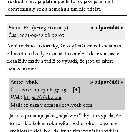
rozhodne ne, ja platim podle toho, jaky jsem mel
obrat minuly rok a nemohu s tim nic udelat.
Autor: Pes (neregistrovaný)
» odpovědět «
Čas:
2021-09-22 08:32:05
Není to dáno historicky, že když stát zavedl sociální a
zdravotní odvody za zaměstnavatele, tak se současně
nesnížily mzdy a tudíž to vypadá, že jsou to jakési
peníze navíc?
Autor:
v6ak
» odpovědět «
Čas:
2021-09-23 08:57:29
[↑]
Web:
https://v6ak.com
Mail: cz.urza v doméně reg.v6ak.com
Já si to pamatuju jako „odjakživa“, byť to vypadá, že
to vzniklo kolem roku 1989, podle toho, co jsem v
rychlosti našel. No, dal by se tím vysvětlit rozdíl u