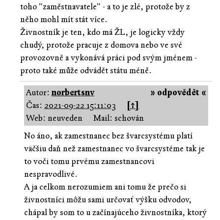
toho "zaměstnavatele" - a to je zlé, protože by z
něho mohl mít stát více.
Živnostník je ten, kdo má ŽL, je logicky vždy
chudý, protože pracuje z domova nebo ve své
provozovně a vykonává práci pod svým jménem -
proto také může odvádět státu méně.
Autor:
norbertsnv
» odpovědět «
Čas:
2021-09-22 15:11:03
[↑]
Web: neuveden
Mail: schován
No áno, ak zamestnanec bez švarcsystému platí
väčšiu daň než zamestnanec vo švarcsystéme tak je
to voči tomu prvému zamestnancovi
nespravodlivé.
A ja celkom nerozumiem ani tomu že prečo si
živnostníci môžu sami určovať výšku odvodov,
chápal by som to u začínajúceho živnostníka, ktorý