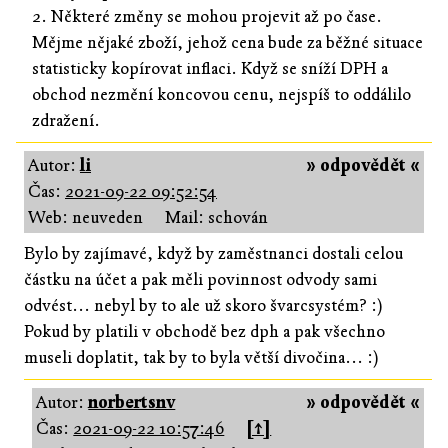
2. Některé změny se mohou projevit až po čase.
Mějme nějaké zboží, jehož cena bude za běžné situace
statisticky kopírovat inflaci. Když se sníží DPH a
obchod nezmění koncovou cenu, nejspíš to oddálilo
zdražení.
Autor:
li
» odpovědět «
Čas:
2021-09-22 09:52:54
Web: neuveden
Mail: schován
Bylo by zajímavé, když by zaměstnanci dostali celou
částku na účet a pak měli povinnost odvody sami
odvést... nebyl by to ale už skoro švarcsystém? :)
Pokud by platili v obchodě bez dph a pak všechno
museli doplatit, tak by to byla větší divočina... :)
Autor:
norbertsnv
» odpovědět «
Čas:
2021-09-22 10:57:46
[↑]