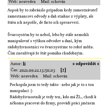
Web: neuveden
Mail: schován
Aspoň by to zabránilo prípadom kedy zamestnávateľ
zamestnancovi odvody a daň stiahne z výplaty, ale
štátu ich nepošle, de facto ich spreneverí.
Švarcsystém by to nebol, lebo by stále nemohli
manipulovať s výškou odvodov a daní, kým
rádobyživnostníci vo švarcsystéme to robiť môžu.
Čím zneužívajú že štát pomáha chudobným.
Autor:
li
» odpovědět «
Čas:
2021-09-22 13:50:03
[↑]
Web: neuveden
Mail: schován
Pochopila jsem to tedy takto - nebo jak je to s tou
manipulací :)
Rádobyživnostník je tedy ten, kdo má ŽL, chodí k
někomu pracovat do firmy, provádí práci jménem