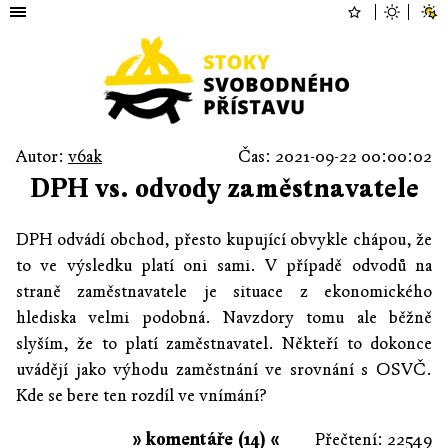
Autor:
v6ak
Čas: 2021-09-22 00:00:02
DPH vs. odvody zaměstnavatele
DPH odvádí obchod, přesto kupující obvykle chápou, že
to ve výsledku platí oni sami. V případě odvodů na
straně zaměstnavatele je situace z ekonomického
hlediska velmi podobná. Navzdory tomu ale běžně
slyším, že to platí zaměstnavatel. Někteří to dokonce
uvádějí jako výhodu zaměstnání ve srovnání s OSVČ.
Kde se bere ten rozdíl ve vnímání?
» komentáře (14) «
Přečtení: 22549