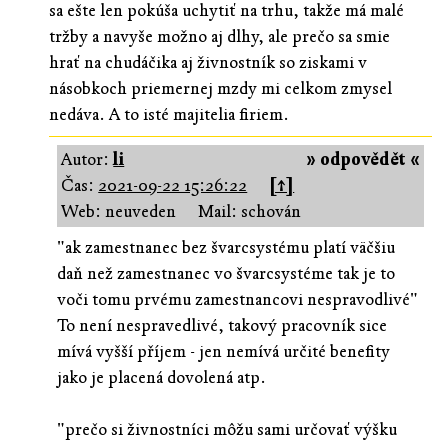
sa ešte len pokúša uchytiť na trhu, takže má malé
tržby a navyše možno aj dlhy, ale prečo sa smie
hrať na chudáčika aj živnostník so ziskami v
násobkoch priemernej mzdy mi celkom zmysel
nedáva. A to isté majitelia firiem.
Autor:
li
» odpovědět «
Čas:
2021-09-22 15:26:22
[↑]
Web: neuveden
Mail: schován
"ak zamestnanec bez švarcsystému platí väčšiu
daň než zamestnanec vo švarcsystéme tak je to
voči tomu prvému zamestnancovi nespravodlivé"
To není nespravedlivé, takový pracovník sice
mívá vyšší příjem - jen nemívá určité benefity
jako je placená dovolená atp.
"prečo si živnostníci môžu sami určovať výšku