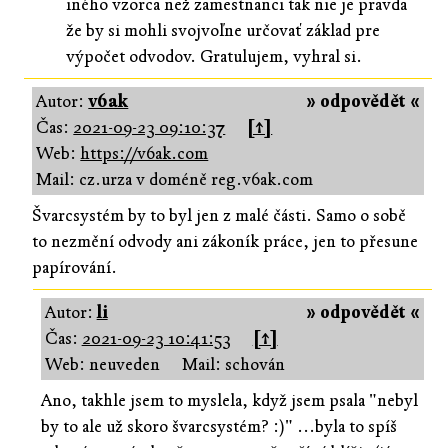
iného vzorca než zamestnanci tak nie je pravda
že by si mohli svojvoľne určovať základ pre
výpočet odvodov. Gratulujem, vyhral si.
Autor:
v6ak
» odpovědět «
Čas:
2021-09-23 09:10:37
[↑]
Web:
https://v6ak.com
Mail: cz.urza v doméně reg.v6ak.com
Švarcsystém by to byl jen z malé části. Samo o sobě
to nezmění odvody ani zákoník práce, jen to přesune
papírování.
Autor:
li
» odpovědět «
Čas:
2021-09-23 10:41:53
[↑]
Web: neuveden
Mail: schován
Ano, takhle jsem to myslela, když jsem psala "nebyl
by to ale už skoro švarcsystém? :)" ...byla to spíš