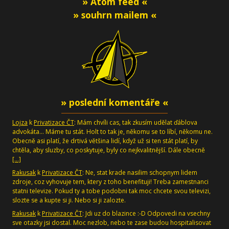
» Atom feed «
» souhrn mailem «
» poslední komentáře «
Lojza
k
Privatizace ČT
: Mám chvíli cas, tak zkusím udělat ďáblova
advokáta... Máme tu stát. Holt to tak je, někomu se to líbí, někomu ne.
Obecně asi platí, že drtivá většina lidí, když už si ten stát platí, by
chtěla, aby sluzby, co poskytuje, byly co nejkvalitnější. Dále obecně
[…]
Rakusak
k
Privatizace ČT
: Ne, stat krade nasilim schopnym lidem
zdroje, coz vyhovuje tem, ktery z toho benefituji! Treba zamestnanci
statni televize. Pokud ty a tobe podobni tak moc chcete svou televizi,
slozte se a kupte si ji. Nebo si ji zalozte.
Rakusak
k
Privatizace ČT
: Jdi uz do blazince :-D Odpovedi na vsechny
sve otazky jsi dostal. Moc nezlob, nebo te zase budou hospitalisovat