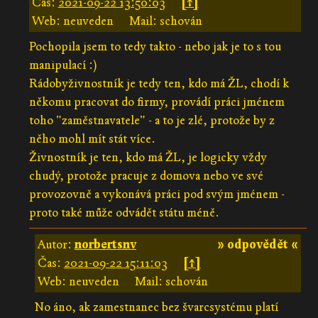
Čas:
2021-09-22 13:50:03
[↑]
Web: neuveden
Mail: schován
Pochopila jsem to tedy takto - nebo jak je to s tou
manipulací :)
Rádobyživnostník je tedy ten, kdo má ŽL, chodí k
někomu pracovat do firmy, provádí práci jménem
toho "zaměstnavatele" - a to je zlé, protože by z
něho mohl mít stát více.
Živnostník je ten, kdo má ŽL, je logicky vždy
chudý, protože pracuje z domova nebo ve své
provozovně a vykonává práci pod svým jménem -
proto také může odvádět státu méně.
Autor:
norbertsnv
» odpovědět «
Čas:
2021-09-22 15:11:03
[↑]
Web: neuveden
Mail: schován
No áno, ak zamestnanec bez švarcsystému platí