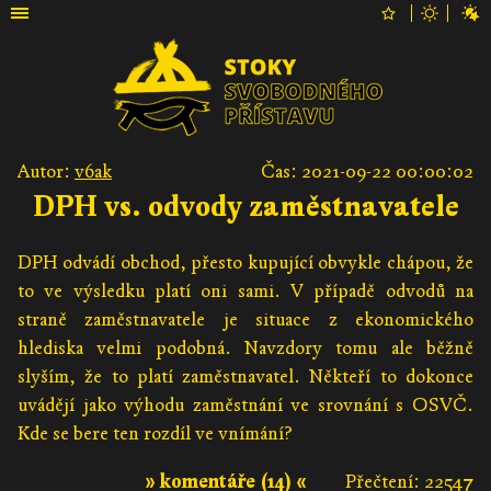
Autor:
v6ak
Čas: 2021-09-22 00:00:02
DPH vs. odvody zaměstnavatele
DPH odvádí obchod, přesto kupující obvykle chápou, že
to ve výsledku platí oni sami. V případě odvodů na
straně zaměstnavatele je situace z ekonomického
hlediska velmi podobná. Navzdory tomu ale běžně
slyším, že to platí zaměstnavatel. Někteří to dokonce
uvádějí jako výhodu zaměstnání ve srovnání s OSVČ.
Kde se bere ten rozdíl ve vnímání?
» komentáře (14) «
Přečtení: 22547