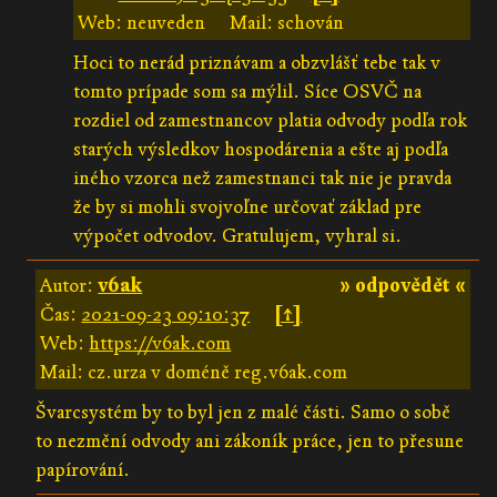
Web: neuveden
Mail: schován
Hoci to nerád priznávam a obzvlášť tebe tak v
tomto prípade som sa mýlil. Síce OSVČ na
rozdiel od zamestnancov platia odvody podľa rok
starých výsledkov hospodárenia a ešte aj podľa
iného vzorca než zamestnanci tak nie je pravda
že by si mohli svojvoľne určovať základ pre
výpočet odvodov. Gratulujem, vyhral si.
Autor:
v6ak
» odpovědět «
Čas:
2021-09-23 09:10:37
[↑]
Web:
https://v6ak.com
Mail: cz.urza v doméně reg.v6ak.com
Švarcsystém by to byl jen z malé části. Samo o sobě
to nezmění odvody ani zákoník práce, jen to přesune
papírování.