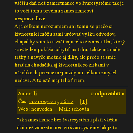
väčšiu daň než zamestnanec vo švarcsystéme tak je
to voči tomu prvému zamestnancovi
nespravodlivé.
A ja celkom nerozumiem ani tomu že prečo si
živnostníci môžu sami určovať výšku odvodov,
chápal by som to u začínajúceho živnostníka, ktorý
sa ešte len pokúša uchytiť na trhu, takže má malé
tržby a navyše možno aj dlhy, ale prečo sa smie
hrať na chudáčika aj živnostník so ziskami v
násobkoch priemernej mzdy mi celkom zmysel
nedáva. A to isté majitelia firiem.
Autor:
li
» odpovědět «
Čas:
2021-09-22 15:26:22
[↑]
Web: neuveden
Mail: schován
"ak zamestnanec bez švarcsystému platí väčšiu
daň než zamestnanec vo švarcsystéme tak je to