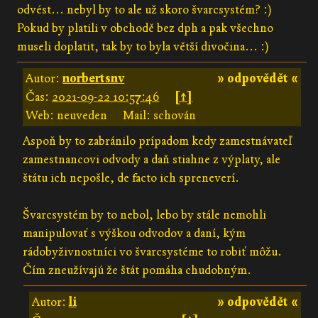
odvést... nebyl by to ale už skoro švarcsystém? :)
Pokud by platili v obchodě bez dph a pak všechno
museli doplatit, tak by to byla větší divočina... :)
Autor:
norbertsnv
» odpovědět «
Čas:
2021-09-22 10:57:46
[↑]
Web: neuveden
Mail: schován
Aspoň by to zabránilo prípadom kedy zamestnávateľ
zamestnancovi odvody a daň stiahne z výplaty, ale
štátu ich nepošle, de facto ich spreneverí.
Švarcsystém by to nebol, lebo by stále nemohli
manipulovať s výškou odvodov a daní, kým
rádobyživnostníci vo švarcsystéme to robiť môžu.
Čím zneužívajú že štát pomáha chudobným.
Autor:
li
» odpovědět «