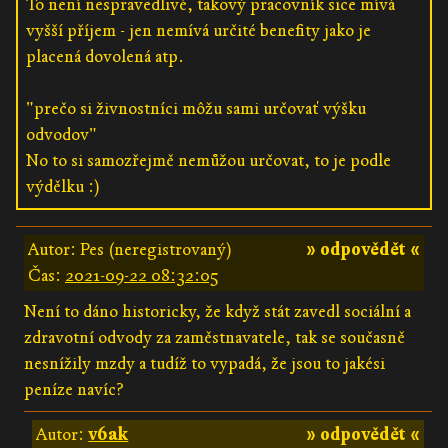
To není nespravedlivé, takový pracovník sice mívá
vyšší příjem - jen nemívá určité benefity jako je
placená dovolená atp.
"prečo si živnostníci môžu sami určovať výšku
odvodov"
No to si samozřejmě nemůžou určovat, to je podle
výdělku :)
Autor: Pes (neregistrovaný)
» odpovědět «
Čas:
2021-09-22 08:32:05
Není to dáno historicky, že když stát zavedl sociální a
zdravotní odvody za zaměstnavatele, tak se současně
nesnížily mzdy a tudíž to vypadá, že jsou to jakési
peníze navíc?
Autor:
v6ak
» odpovědět «