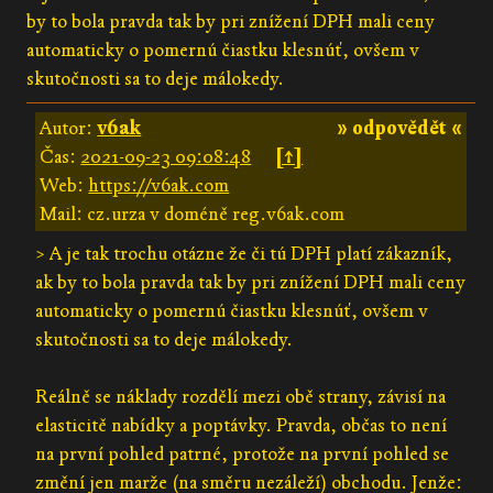
by to bola pravda tak by pri znížení DPH mali ceny
automaticky o pomernú čiastku klesnúť, ovšem v
skutočnosti sa to deje málokedy.
Autor:
v6ak
» odpovědět «
Čas:
2021-09-23 09:08:48
[↑]
Web:
https://v6ak.com
Mail: cz.urza v doméně reg.v6ak.com
> A je tak trochu otázne že či tú DPH platí zákazník,
ak by to bola pravda tak by pri znížení DPH mali ceny
automaticky o pomernú čiastku klesnúť, ovšem v
skutočnosti sa to deje málokedy.
Reálně se náklady rozdělí mezi obě strany, závisí na
elasticitě nabídky a poptávky. Pravda, občas to není
na první pohled patrné, protože na první pohled se
změní jen marže (na směru nezáleží) obchodu. Jenže: