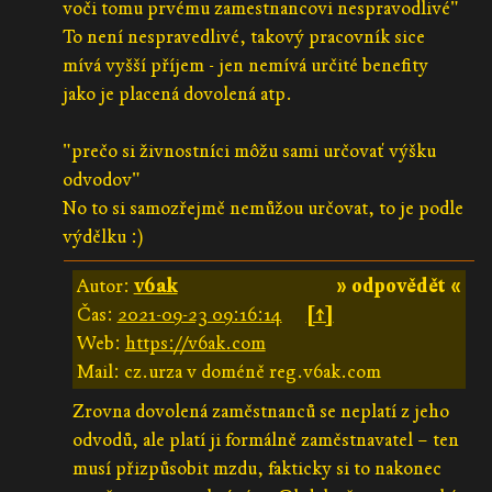
voči tomu prvému zamestnancovi nespravodlivé"
To není nespravedlivé, takový pracovník sice
mívá vyšší příjem - jen nemívá určité benefity
jako je placená dovolená atp.
"prečo si živnostníci môžu sami určovať výšku
odvodov"
No to si samozřejmě nemůžou určovat, to je podle
výdělku :)
Autor:
v6ak
» odpovědět «
Čas:
2021-09-23 09:16:14
[↑]
Web:
https://v6ak.com
Mail: cz.urza v doméně reg.v6ak.com
Zrovna dovolená zaměstnanců se neplatí z jeho
odvodů, ale platí ji formálně zaměstnavatel – ten
musí přizpůsobit mzdu, fakticky si to nakonec