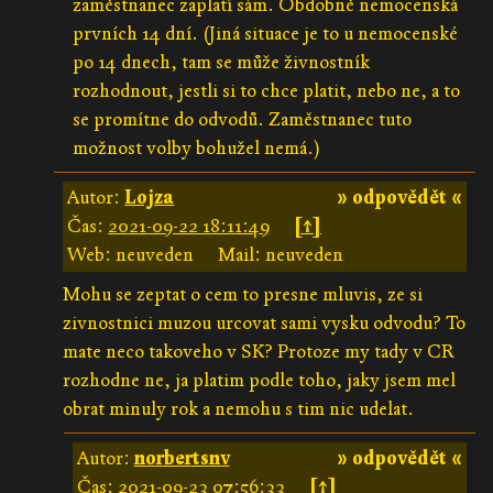
zaměstnanec zaplatí sám. Obdobně nemocenská
prvních 14 dní. (Jiná situace je to u nemocenské
po 14 dnech, tam se může živnostník
rozhodnout, jestli si to chce platit, nebo ne, a to
se promítne do odvodů. Zaměstnanec tuto
možnost volby bohužel nemá.)
Autor:
Lojza
» odpovědět «
Čas:
2021-09-22 18:11:49
[↑]
Web: neuveden
Mail: neuveden
Mohu se zeptat o cem to presne mluvis, ze si
zivnostnici muzou urcovat sami vysku odvodu? To
mate neco takoveho v SK? Protoze my tady v CR
rozhodne ne, ja platim podle toho, jaky jsem mel
obrat minuly rok a nemohu s tim nic udelat.
Autor:
norbertsnv
» odpovědět «
Čas:
2021-09-23 07:56:33
[↑]