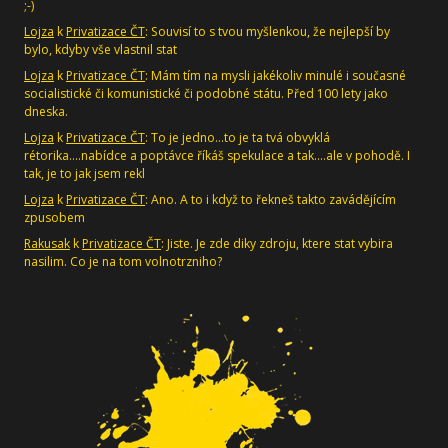
;-)
Lojza
k
Privatizace ČT
: Souvisí to s tvou myšlenkou, že nejlepší by
bylo, kdyby vše vlastnil stat
Lojza
k
Privatizace ČT
: Mám tím na mysli jakékoliv minulé i současné
socialistické či komunistické či podobné státu. Před 100 lety jako
dneska.
Lojza
k
Privatizace ČT
: To je jedno...to je ta tvá obvyklá
rétorika....nabídce a poptávce říkáš spekulace a tak....ale v pohodě. I
tak, je to jak jsem rekl
Lojza
k
Privatizace ČT
: Ano. A to i když to řekneš takto zavádějícím
zpusobem
Rakusak
k
Privatizace ČT
: Jiste. Je zde diky zdroju, ktere stat vybira
nasilim. Co je na tom volnotrzniho?