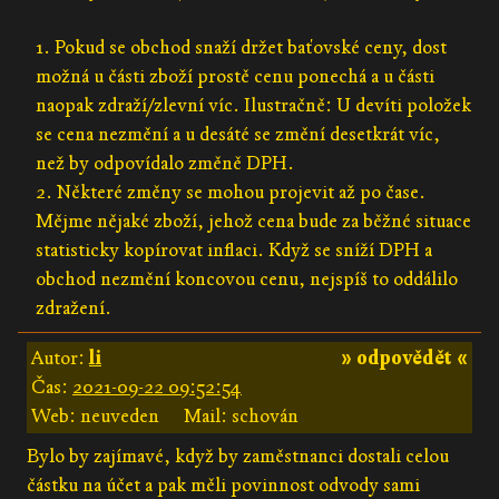
1. Pokud se obchod snaží držet baťovské ceny, dost
možná u části zboží prostě cenu ponechá a u části
naopak zdraží/zlevní víc. Ilustračně: U devíti položek
se cena nezmění a u desáté se změní desetkrát víc,
než by odpovídalo změně DPH.
2. Některé změny se mohou projevit až po čase.
Mějme nějaké zboží, jehož cena bude za běžné situace
statisticky kopírovat inflaci. Když se sníží DPH a
obchod nezmění koncovou cenu, nejspíš to oddálilo
zdražení.
Autor:
li
» odpovědět «
Čas:
2021-09-22 09:52:54
Web: neuveden
Mail: schován
Bylo by zajímavé, když by zaměstnanci dostali celou
částku na účet a pak měli povinnost odvody sami