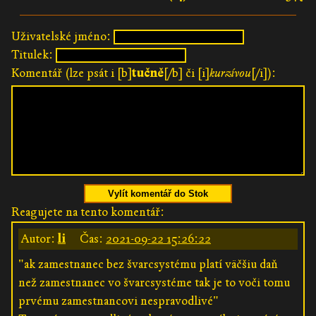
Uživatelské jméno:
Titulek:
Komentář (lze psát i [b]
tučně
[/b] či [i]
kurzívou
[/i]):
Vylít komentář do Stok
Reagujete na tento komentář:
Autor:
li
Čas:
2021-09-22 15:26:22
"ak zamestnanec bez švarcsystému platí väčšiu daň
než zamestnanec vo švarcsystéme tak je to voči tomu
prvému zamestnancovi nespravodlivé"