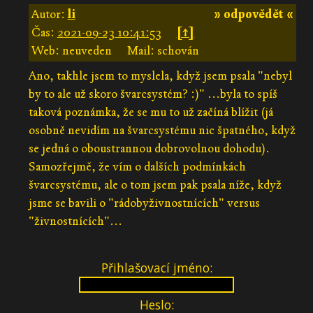
Autor:
li
» odpovědět «
Čas:
2021-09-23 10:41:53
[↑]
Web: neuveden
Mail: schován
Ano, takhle jsem to myslela, když jsem psala "nebyl
by to ale už skoro švarcsystém? :)" ...byla to spíš
taková poznámka, že se mu to už začíná blížit (já
osobně nevidím na švarcsystému nic špatného, když
se jedná o oboustrannou dobrovolnou dohodu).
Samozřejmě, že vím o dalších podmínkách
švarcsystému, ale o tom jsem pak psala níže, když
jsme se bavili o "rádobyživnostnících" versus
"živnostnících"...
Přihlašovací jméno:
Heslo: