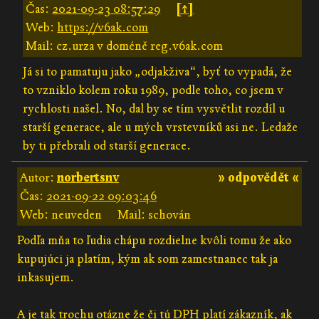
Čas:
2021-09-23 08:57:29
[↑]
Web:
https://v6ak.com
Mail: cz.urza v doméně reg.v6ak.com
Já si to pamatuju jako „odjakživa“, byť to vypadá, že
to vzniklo kolem roku 1989, podle toho, co jsem v
rychlosti našel. No, dal by se tím vysvětlit rozdíl u
starší generace, ale u mých vrstevníků asi ne. Ledaže
by ti přebrali od starší generace.
Autor:
norbertsnv
» odpovědět «
Čas:
2021-09-22 09:03:46
Web: neuveden
Mail: schován
Podľa mňa to ľudia chápu rozdielne kvôli tomu že ako
kupujúci ja platím, kým ak som zamestnanec tak ja
inkasujem.
A je tak trochu otázne že či tú DPH platí zákazník, ak