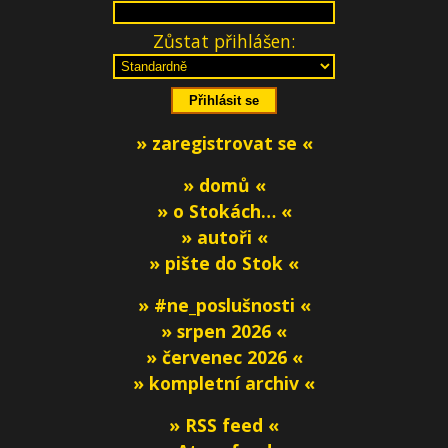
Zůstat přihlášen:
» zaregistrovat se «
» domů «
» o Stokách… «
» autoři «
» pište do Stok «
» #ne_poslušnosti «
» srpen 2026 «
» červenec 2026 «
» kompletní archiv «
» RSS feed «