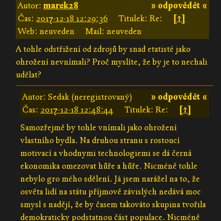
Autor:
marek28
» odpovědět «
Čas:
2017-12-18 12:29:36
Titulek: Re:
[↑]
Web: neuveden
Mail: neuveden
A tohle odstřižení od zdrojů by snad etatisté jako
ohrožení nevnímali? Proč myslíte, že by je to nechali
udělat?
Autor: Sedak (neregistrovaný)
» odpovědět «
Čas:
2017-12-18 12:48:44
Titulek: Re:
[↑]
Samozřejmě by tohle vnímali jako ohrožení
vlastního bydla. Na druhou stranu s rostoucí
motivací a vhodnymi technologiemi se dá černá
ekonomika omezovat hůře a hůře. Nicméně tohle
nebylo gro mého sdělení. Já jsem narážel na to, že
osvěta lidí na státu příjmově závislých nedává moc
smysl s nadějí, že by časem takováto skupina tvořila
demokraticky podstatnou část populace. Nicméně