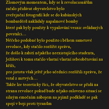
Zlomovým momentem, kdy se k revolucionářům
začalo přidávat obyvatelstvo bylo
zveřejnění fotografií kde se do kubánských
bombardérů nakládaly napalmové bomby
které pak byly použity k vypalování vesnic ovládaných
povstalci...
Něčeho podobné bylo použito i během sametové
revoluce, kdy stačilo rozšířit zprávu,
že došlo k zabití nějakého neexistujícího studenta,
Ježíšovi k tomu stačilo vlastní vlastní sebeobětování na
kříži,
pro jistotu však ještě jeho učedníci rozšířili zprávu, že
vstal z mrtvých...
Takže lze teoreticky říci, že obyvatelstvo se přidá na
stranu revoluce pokud bude nějako osloveno situací se
silným emočním nábojem na jejímž podkladě se pak
spojí v boji proti tyranům