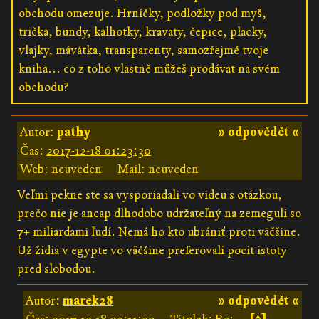
obchodu omezuje. Hrníčky, podložky pod myš,
trička, bundy, kalhotky, kravaty, čepice, placky,
vlajky, mávátka, transparenty, samozřejmě tvoje
kniha... co z toho vlastně můžeš prodávat na svém
obchodu?
Autor:
pathy
» odpovědět «
Čas:
2017-12-18 01:23:30
Web: neuveden
Mail: neuveden
Veľmi pekne ste sa vysporiadali vo videu s otázkou,
prečo nie je ancap dlhodobo udržateľný na zemeguli so
7+ miliardami ľudí. Nemá ho kto ubrániť proti väčšine.
Už židia v egypte vo väčšine preferovali pocit istoty
pred slobodou.
Autor:
marek28
» odpovědět «