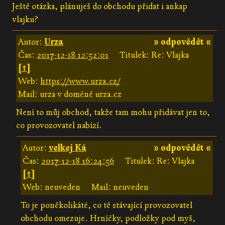
Ještě otázka, plánuješ do obchodu přidat i ankap
vlajku?
Autor:
Urza
» odpovědět «
Čas:
2017-12-18 12:52:01
Titulek: Re: Vlajka
[↑]
Web:
https://www.urza.cz/
Mail: urza v doméně urza.cz
Není to můj obchod, takže tam mohu přidávat jen to,
co provozovatel nabízí.
Autor:
velkej Ká
» odpovědět «
Čas:
2017-12-18 16:24:56
Titulek: Re: Vlajka
[↑]
Web: neuveden
Mail: neuveden
To je poněkolikáté, co tě stávající provozovatel
obchodu omezuje. Hrníčky, podložky pod myš,