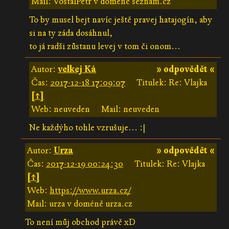
Mail: VostalPetr v doméně seznam.cz
To by musel bejt navíc ještě pravej hatajogín, aby
si na ty záda dosáhnul,
to já radši zůstanu levej v tom či onom...
Autor:
velkej Ká
» odpovědět «
Čas:
2017-12-18 17:09:07
Titulek: Re: Vlajka
[↑]
Web: neuveden
Mail: neuveden
Ne každýho tohle vzrušuje... :|
Autor:
Urza
» odpovědět «
Čas:
2017-12-19 00:24:30
Titulek: Re: Vlajka
[↑]
Web:
https://www.urza.cz/
Mail: urza v doméně urza.cz
To není můj obchod právě xD