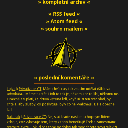
» kompletní archiv «
» RSS feed «
» Atom feed «
» souhrn mailem «
» poslední komentáře «
Lojza
k
Privatizace ČT
: Mám chvíli cas, tak zkusím udělat ďáblova
advokáta... Máme tu stát. Holt to tak je, někomu se to líbí, někomu ne.
Obecně asi platí, že drtivá většina lidí, když už si ten stát platí, by
chtěla, aby sluzby, co poskytuje, byly co nejkvalitnější. Dále obecně
[…]
Rakusak
k
Privatizace ČT
: Ne, stat krade nasilim schopnym lidem
zdroje, coz vyhovuje tem, ktery z toho benefituji! Treba zamestnanci
statni televize. Pokud ty a tobe podobni tak moc chcete svou televizi,