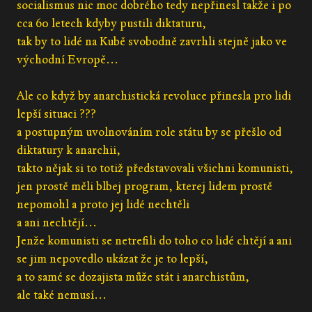
socialismus nic moc dobrého tedy nepřinesl takže i po
cca 60 letech kdyby pustili diktaturu,
tak by to lidé na Kubě svobodně zavrhli stejně jako ve
východní Evropě...
Ale co když by anarchistická revoluce přinesla pro lidi
lepší situaci ???
a postupným uvolnováním role státu by se přešlo od
diktatury k anarchii,
takto nějak si to totiž představovali všichni komunisti,
jen prostě měli blbej program, kterej lidem prostě
nepomohl a proto jej lidé nechtěli
a ani nechtějí...
Jenže komunisti se netrefili do toho co lidé chtějí a ani
se jim nepovedlo ukázat že je to lepší,
a to samé se dozajista může stát i anarchistům,
ale také nemusí...