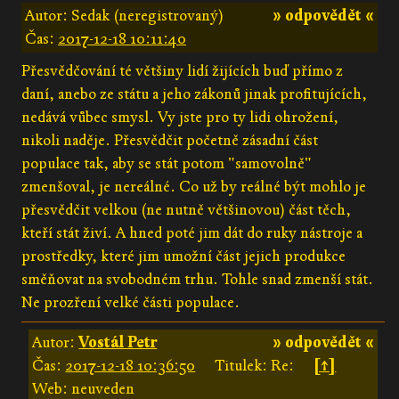
Autor: Sedak (neregistrovaný)
» odpovědět «
Čas:
2017-12-18 10:11:40
Přesvědčování té většiny lidí žijících buď přímo z
daní, anebo ze státu a jeho zákonů jinak profitujících,
nedává vůbec smysl. Vy jste pro ty lidi ohrožení,
nikoli naděje. Přesvědčit početně zásadní část
populace tak, aby se stát potom "samovolně"
zmenšoval, je nereálné. Co už by reálné být mohlo je
přesvědčit velkou (ne nutně většinovou) část těch,
kteří stát živí. A hned poté jim dát do ruky nástroje a
prostředky, které jim umožní část jejich produkce
směňovat na svobodném trhu. Tohle snad zmenší stát.
Ne prozření velké části populace.
Autor:
Vostál Petr
» odpovědět «
Čas:
2017-12-18 10:36:50
Titulek: Re:
[↑]
Web: neuveden