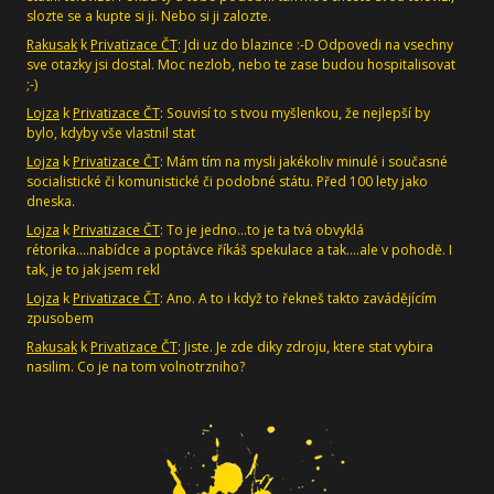
slozte se a kupte si ji. Nebo si ji zalozte.
Rakusak
k
Privatizace ČT
: Jdi uz do blazince :-D Odpovedi na vsechny
sve otazky jsi dostal. Moc nezlob, nebo te zase budou hospitalisovat
;-)
Lojza
k
Privatizace ČT
: Souvisí to s tvou myšlenkou, že nejlepší by
bylo, kdyby vše vlastnil stat
Lojza
k
Privatizace ČT
: Mám tím na mysli jakékoliv minulé i současné
socialistické či komunistické či podobné státu. Před 100 lety jako
dneska.
Lojza
k
Privatizace ČT
: To je jedno...to je ta tvá obvyklá
rétorika....nabídce a poptávce říkáš spekulace a tak....ale v pohodě. I
tak, je to jak jsem rekl
Lojza
k
Privatizace ČT
: Ano. A to i když to řekneš takto zavádějícím
zpusobem
Rakusak
k
Privatizace ČT
: Jiste. Je zde diky zdroju, ktere stat vybira
nasilim. Co je na tom volnotrzniho?