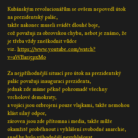
Kubánským revolucionářům se ovšem nepovedl útok
na prezidentský palác,
takže nakonec museli svádět dlouhé boje,
což považuji za obrovskou chybu, nebot je známo, že
je třeba vždy zneškodnit vůdce
viz.
https://www.youtube.com/watch?
v=aWBari5pxMo
Za nejpříhodnější situací pro útok na prezidentský
palác považuji inauguraci prezidenta,
jednak zde máme pěkně pohromadě všechny
vrcholové demokraty,
a vojáci jsou ozbrojeni pouze vlajkami, takže nemohou
klást silný odpor,
zároven jsou zde přítomna i media, takže může
okamžitě proběhnout i vyhlášení svobodné anarchie,
snad by bylo výhodnější nevyhlašovat