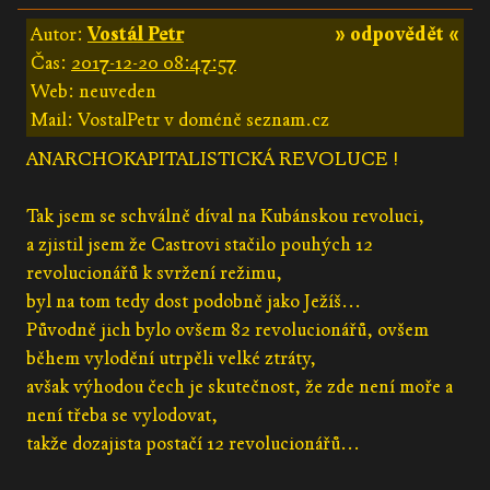
Autor:
Vostál Petr
» odpovědět «
Čas:
2017-12-20 08:47:57
Web: neuveden
Mail: VostalPetr v doméně seznam.cz
ANARCHOKAPITALISTICKÁ REVOLUCE !
Tak jsem se schválně díval na Kubánskou revoluci,
a zjistil jsem že Castrovi stačilo pouhých 12
revolucionářů k svržení režimu,
byl na tom tedy dost podobně jako Ježíš...
Původně jich bylo ovšem 82 revolucionářů, ovšem
během vylodění utrpěli velké ztráty,
avšak výhodou čech je skutečnost, že zde není moře a
není třeba se vylodovat,
takže dozajista postačí 12 revolucionářů...