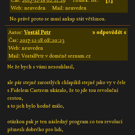
Čas:
2017-12-18 02:11:29
Titulek: Re:
[↑]
Web: neuveden
Mail: neuveden
No právě proto se musí ankap stát většinou.
Autor:
Vostál Petr
» odpovědět «
Čas:
2017-12-18 08:20:23
Web: neuveden
Mail: VostalPetr v doméně seznam.cz
Ne že bych s vámi nesouhlasil,
ale pár stejně zarostlých chlapíků stejně jako vy v čele
s Fidelem Castrem ukázalo, že to jde tou revoluční
cestou,
a to jich bylo hodně málo,
otázkou pak je ten následný program co tou revolucí
přinesli dobrého pro lidi,