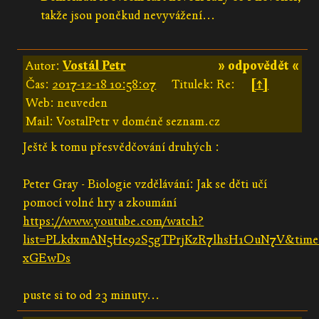
takže jsou poněkud nevyvážení...
Autor:
Vostál Petr
» odpovědět «
Čas:
2017-12-18 10:58:07
Titulek: Re:
[↑]
Web: neuveden
Mail: VostalPetr v doméně seznam.cz
Ještě k tomu přesvědčování druhých :
Peter Gray - Biologie vzdělávání: Jak se děti učí
pomocí volné hry a zkoumání
https://www.youtube.com/watch?
list=PLkdxmAN5He92S5gTPrjKzR7lhsH1OuN7V&time
xGEwDs
puste si to od 23 minuty...