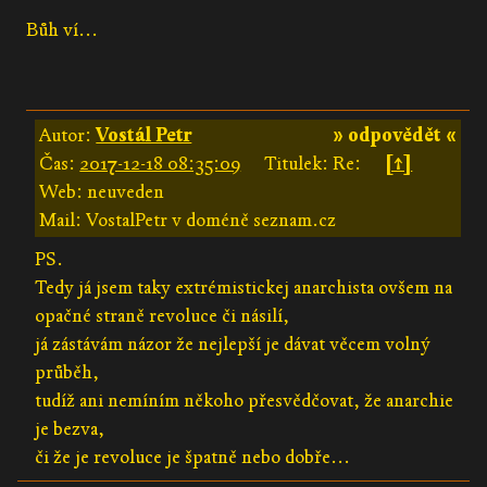
Bůh ví...
Autor:
Vostál Petr
» odpovědět «
Čas:
2017-12-18 08:35:09
Titulek: Re:
[↑]
Web: neuveden
Mail: VostalPetr v doméně seznam.cz
PS.
Tedy já jsem taky extrémistickej anarchista ovšem na
opačné straně revoluce či násilí,
já zástávám názor že nejlepší je dávat věcem volný
průběh,
tudíž ani nemíním někoho přesvědčovat, že anarchie
je bezva,
či že je revoluce je špatně nebo dobře...