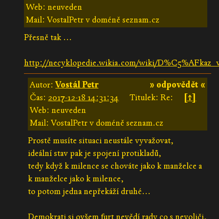
Web: neuveden
Mail: VostalPetr v doméně seznam.cz
Přesně tak ...
http://necyklopedie.wikia.com/wiki/D%C5%A
Autor:
Vostál Petr
» odpovědět «
Čas:
2017-12-18 14:31:34
Titulek: Re:
[↑]
Web: neuveden
Mail: VostalPetr v doméně seznam.cz
Prostě musíte situaci neustále vyvažovat,
ideální stav pak je spojení protikladů,
tedy když k milence se chováte jako k manželce a
k manželce jako k milence,
to potom jedna nepřekáží druhé...
Demokrati si ovšem furt nevědí rady co s nevoliči,