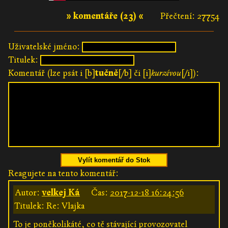
» komentáře (23) «
Přečtení: 27754
Uživatelské jméno:
Titulek:
Komentář (lze psát i [b]
tučně
[/b] či [i]
kurzívou
[/i]):
Vylít komentář do Stok
Reagujete na tento komentář:
Autor:
velkej Ká
Čas:
2017-12-18 16:24:56
Titulek: Re: Vlajka
To je poněkolikáté, co tě stávající provozovatel