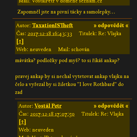
Mail: VostalPetr v doméně seznam.cz
Zapomněl jste na pivní tácky a samolepky...
Autor:
TaxationISTheft
» odpovědět «
Čas:
2017-12-18 16:43:33
Titulek: Re: Vlajka
[↑]
Web: neuveden
Mail: schován
mávátka? podložky pod myš? to si říkáš ankap?
pravej ankap by si nechal vytetovat ankap vlajku na
čelo a vyřezal by si žiletkou "I love Rothbard" do
zad
Autor:
Vostál Petr
» odpovědět «
Čas:
2017-12-18 17:07:50
Titulek: Re: Vlajka
[↑]
Web: neuveden