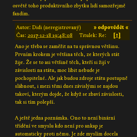
osvětě toho produktivního zbytku lidí samozřejmě
fandím.
Autor: Didi (neregistrovaný)
» odpovědět «
Čas:
2017-12-18 19:48:08
Titulek: Re:
[↑]
Ano je třeba se zaměřit na tu správnou většinu.
Prvním krokem je většina těch, ze kterých stát
žije. Že se to asi většině těch, kteří si žijí v
závislosti na státu, moc líbit nebude je
pochopitelné. Ale jak budou zdroje státu postupně
slábnout, i mezi těmi dnes závislými se najdou
takoví, kterým dojde, že když se zbaví závislosti,
tak si tím polepší.
A ještě jedna poznámka. Ono to není binární
třídění ve smyslu kdo není pro ankap je
automaticky proti němu. Je zde myslím docela