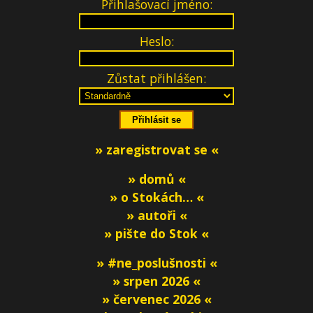
Přihlašovací jméno:
Heslo:
Zůstat přihlášen:
» zaregistrovat se «
» domů «
» o Stokách… «
» autoři «
» pište do Stok «
» #ne_poslušnosti «
» srpen 2026 «
» červenec 2026 «