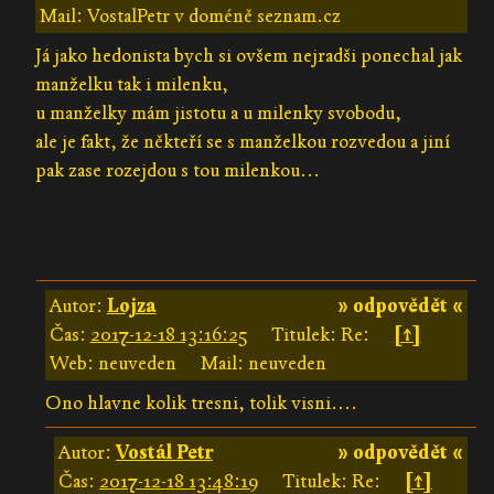
Mail: VostalPetr v doméně seznam.cz
Já jako hedonista bych si ovšem nejradši ponechal jak
manželku tak i milenku,
u manželky mám jistotu a u milenky svobodu,
ale je fakt, že někteří se s manželkou rozvedou a jiní
pak zase rozejdou s tou milenkou...
Autor:
Lojza
» odpovědět «
Čas:
2017-12-18 13:16:25
Titulek: Re:
[↑]
Web: neuveden
Mail: neuveden
Ono hlavne kolik tresni, tolik visni....
Autor:
Vostál Petr
» odpovědět «
Čas:
2017-12-18 13:48:19
Titulek: Re:
[↑]