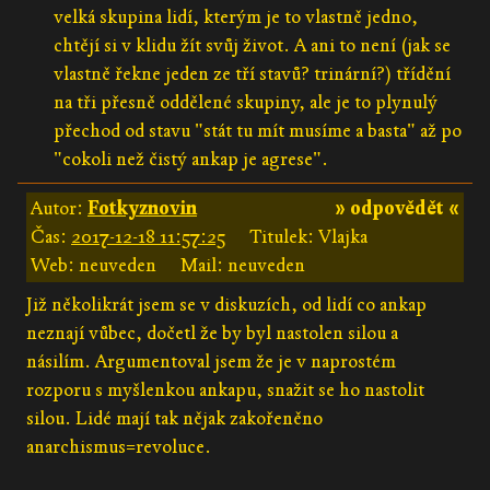
velká skupina lidí, kterým je to vlastně jedno,
chtějí si v klidu žít svůj život. A ani to není (jak se
vlastně řekne jeden ze tří stavů? trinární?) třídění
na tři přesně oddělené skupiny, ale je to plynulý
přechod od stavu "stát tu mít musíme a basta" až po
"cokoli než čistý ankap je agrese".
Autor:
Fotkyznovin
» odpovědět «
Čas:
2017-12-18 11:57:25
Titulek: Vlajka
Web: neuveden
Mail: neuveden
Již několikrát jsem se v diskuzích, od lidí co ankap
neznají vůbec, dočetl že by byl nastolen silou a
násilím. Argumentoval jsem že je v naprostém
rozporu s myšlenkou ankapu, snažit se ho nastolit
silou. Lidé mají tak nějak zakořeněno
anarchismus=revoluce.