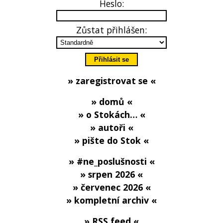
Heslo:
Zůstat přihlášen:
» zaregistrovat se «
» domů «
» o Stokách… «
» autoři «
» pište do Stok «
» #ne_poslušnosti «
» srpen 2026 «
» červenec 2026 «
» kompletní archiv «
» RSS feed «