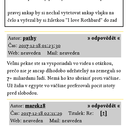
pravej ankap by si nechal vytetovat ankap vlajku na
čelo a vyřezal by si žiletkou "I love Rothbard" do zad
Autor:
pathy
» odpovědět «
Čas:
2017-12-18 01:23:30
Web: neuveden
Mail: neuveden
Veľmi pekne ste sa vysporiadali vo videu s otázkou,
prečo nie je ancap dlhodobo udržateľný na zemeguli so
7+ miliardami ľudí. Nemá ho kto ubrániť proti väčšine.
Už židia v egypte vo väčšine preferovali pocit istoty
pred slobodou.
Autor:
marek28
» odpovědět «
Čas:
2017-12-18 02:11:29
Titulek: Re:
[↑]
Web: neuveden
Mail: neuveden