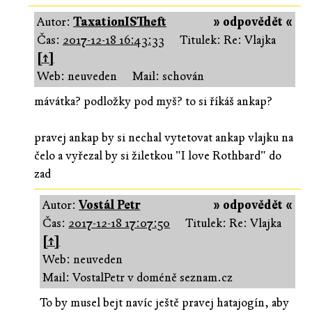
Autor:
TaxationISTheft
» odpovědět «
Čas:
2017-12-18 16:43:33
Titulek: Re: Vlajka
[↑]
Web: neuveden
Mail: schován
mávátka? podložky pod myš? to si říkáš ankap?
pravej ankap by si nechal vytetovat ankap vlajku na
čelo a vyřezal by si žiletkou "I love Rothbard" do
zad
Autor:
Vostál Petr
» odpovědět «
Čas:
2017-12-18 17:07:50
Titulek: Re: Vlajka
[↑]
Web: neuveden
Mail: VostalPetr v doméně seznam.cz
To by musel bejt navíc ještě pravej hatajogín, aby