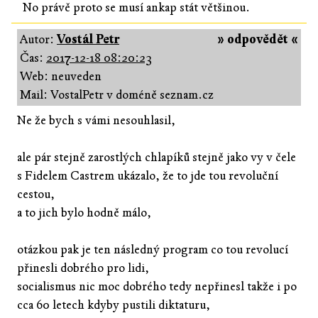
No právě proto se musí ankap stát většinou.
Autor:
Vostál Petr
» odpovědět «
Čas:
2017-12-18 08:20:23
Web: neuveden
Mail: VostalPetr v doméně seznam.cz
Ne že bych s vámi nesouhlasil,
ale pár stejně zarostlých chlapíků stejně jako vy v čele
s Fidelem Castrem ukázalo, že to jde tou revoluční
cestou,
a to jich bylo hodně málo,
otázkou pak je ten následný program co tou revolucí
přinesli dobrého pro lidi,
socialismus nic moc dobrého tedy nepřinesl takže i po
cca 60 letech kdyby pustili diktaturu,