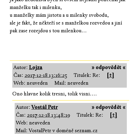
manželku tak i milenku,
u manželky mám jistotu a u milenky svobodu,
ale je fakt, že někteří se s manželkou rozvedou a jiní
pak zase rozejdou s tou milenkou...
Autor:
Lojza
» odpovědět «
Čas:
2017-12-18 13:16:25
Titulek: Re:
[↑]
Web: neuveden
Mail: neuveden
Ono hlavne kolik tresni, tolik visni....
Autor:
Vostál Petr
» odpovědět «
Čas:
2017-12-18 13:48:19
Titulek: Re:
[↑]
Web: neuveden
Mail: VostalPetr v doméně seznam.cz