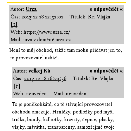
Autor:
Urza
» odpovědět «
Čas:
2017-12-18 12:52:01
Titulek: Re: Vlajka
[↑]
Web:
https://www.urza.cz/
Mail: urza v doméně urza.cz
Není to můj obchod, takže tam mohu přidávat jen to,
co provozovatel nabízí.
Autor:
velkej Ká
» odpovědět «
Čas:
2017-12-18 16:24:56
Titulek: Re: Vlajka
[↑]
Web: neuveden
Mail: neuveden
To je poněkolikáté, co tě stávající provozovatel
obchodu omezuje. Hrníčky, podložky pod myš,
trička, bundy, kalhotky, kravaty, čepice, placky,
vlajky, mávátka, transparenty, samozřejmě tvoje