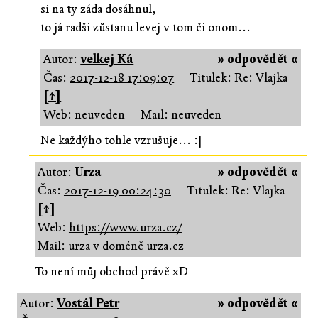
si na ty záda dosáhnul,
to já radši zůstanu levej v tom či onom...
Autor:
velkej Ká
» odpovědět «
Čas:
2017-12-18 17:09:07
Titulek: Re: Vlajka
[↑]
Web: neuveden
Mail: neuveden
Ne každýho tohle vzrušuje... :|
Autor:
Urza
» odpovědět «
Čas:
2017-12-19 00:24:30
Titulek: Re: Vlajka
[↑]
Web:
https://www.urza.cz/
Mail: urza v doméně urza.cz
To není můj obchod právě xD
Autor:
Vostál Petr
» odpovědět «