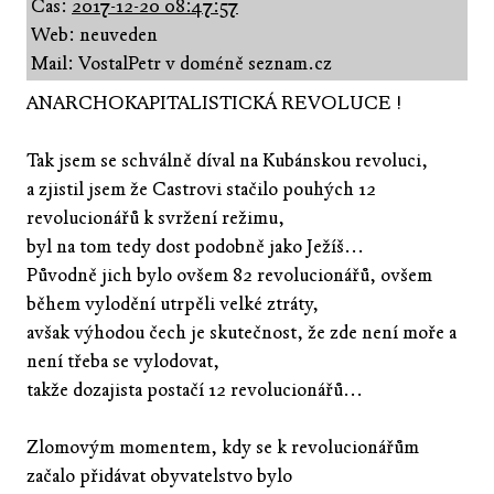
Čas:
2017-12-20 08:47:57
Web: neuveden
Mail: VostalPetr v doméně seznam.cz
ANARCHOKAPITALISTICKÁ REVOLUCE !
Tak jsem se schválně díval na Kubánskou revoluci,
a zjistil jsem že Castrovi stačilo pouhých 12
revolucionářů k svržení režimu,
byl na tom tedy dost podobně jako Ježíš...
Původně jich bylo ovšem 82 revolucionářů, ovšem
během vylodění utrpěli velké ztráty,
avšak výhodou čech je skutečnost, že zde není moře a
není třeba se vylodovat,
takže dozajista postačí 12 revolucionářů...
Zlomovým momentem, kdy se k revolucionářům
začalo přidávat obyvatelstvo bylo