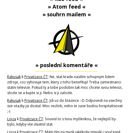
» Atom feed «
» souhrn mailem «
» poslední komentáře «
Rakusak
k
Privatizace ČT
: Ne, stat krade nasilim schopnym lidem
zdroje, coz vyhovuje tem, ktery z toho benefituji! Treba zamestnanci
statni televize. Pokud ty a tobe podobni tak moc chcete svou televizi,
slozte se a kupte si ji. Nebo si ji zalozte.
Rakusak
k
Privatizace ČT
: Jdi uz do blazince :-D Odpovedi na vsechny
sve otazky jsi dostal. Moc nezlob, nebo te zase budou hospitalisovat
;-)
Lojza
k
Privatizace ČT
: Souvisí to s tvou myšlenkou, že nejlepší by
bylo, kdyby vše vlastnil stat
Lojza
k
Privatizace ČT
: Mám tím na mysli jakékoliv minulé i současné