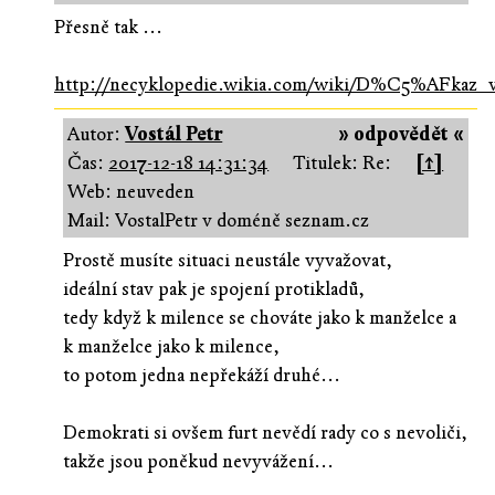
Přesně tak ...
http://necyklopedie.wikia.com/wiki/D%C5%A
Autor:
Vostál Petr
» odpovědět «
Čas:
2017-12-18 14:31:34
Titulek: Re:
[↑]
Web: neuveden
Mail: VostalPetr v doméně seznam.cz
Prostě musíte situaci neustále vyvažovat,
ideální stav pak je spojení protikladů,
tedy když k milence se chováte jako k manželce a
k manželce jako k milence,
to potom jedna nepřekáží druhé...
Demokrati si ovšem furt nevědí rady co s nevoliči,
takže jsou poněkud nevyvážení...