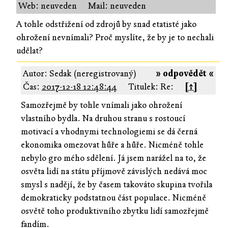
Web: neuveden
Mail: neuveden
A tohle odstřižení od zdrojů by snad etatisté jako
ohrožení nevnímali? Proč myslíte, že by je to nechali
udělat?
Autor: Sedak (neregistrovaný)
» odpovědět «
Čas:
2017-12-18 12:48:44
Titulek: Re:
[↑]
Samozřejmě by tohle vnímali jako ohrožení
vlastního bydla. Na druhou stranu s rostoucí
motivací a vhodnymi technologiemi se dá černá
ekonomika omezovat hůře a hůře. Nicméně tohle
nebylo gro mého sdělení. Já jsem narážel na to, že
osvěta lidí na státu příjmově závislých nedává moc
smysl s nadějí, že by časem takováto skupina tvořila
demokraticky podstatnou část populace. Nicméně
osvětě toho produktivního zbytku lidí samozřejmě
fandím.