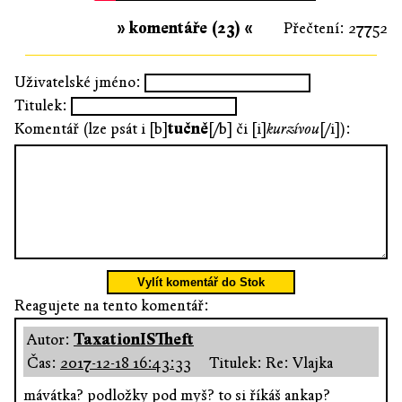
» komentáře (23) «
Přečtení: 27752
Uživatelské jméno:
Titulek:
Komentář (lze psát i [b]
tučně
[/b] či [i]
kurzívou
[/i]):
Vylít komentář do Stok
Reagujete na tento komentář:
Autor:
TaxationISTheft
Čas:
2017-12-18 16:43:33
Titulek: Re: Vlajka
mávátka? podložky pod myš? to si říkáš ankap?