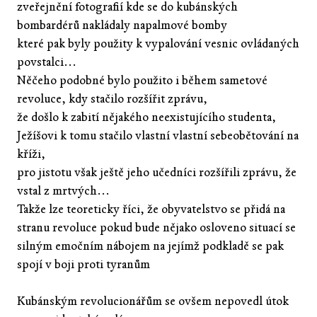
zveřejnění fotografií kde se do kubánských
bombardérů nakládaly napalmové bomby
které pak byly použity k vypalování vesnic ovládaných
povstalci...
Něčeho podobné bylo použito i během sametové
revoluce, kdy stačilo rozšířit zprávu,
že došlo k zabití nějakého neexistujícího studenta,
Ježíšovi k tomu stačilo vlastní vlastní sebeobětování na
kříži,
pro jistotu však ještě jeho učedníci rozšířili zprávu, že
vstal z mrtvých...
Takže lze teoreticky říci, že obyvatelstvo se přidá na
stranu revoluce pokud bude nějako osloveno situací se
silným emočním nábojem na jejímž podkladě se pak
spojí v boji proti tyranům
Kubánským revolucionářům se ovšem nepovedl útok