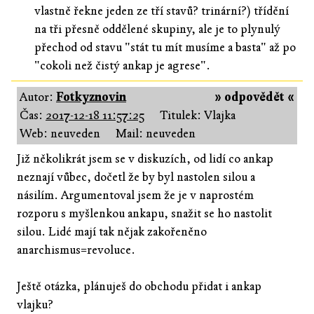
vlastně řekne jeden ze tří stavů? trinární?) třídění
na tři přesně oddělené skupiny, ale je to plynulý
přechod od stavu "stát tu mít musíme a basta" až po
"cokoli než čistý ankap je agrese".
Autor:
Fotkyznovin
» odpovědět «
Čas:
2017-12-18 11:57:25
Titulek: Vlajka
Web: neuveden
Mail: neuveden
Již několikrát jsem se v diskuzích, od lidí co ankap
neznají vůbec, dočetl že by byl nastolen silou a
násilím. Argumentoval jsem že je v naprostém
rozporu s myšlenkou ankapu, snažit se ho nastolit
silou. Lidé mají tak nějak zakořeněno
anarchismus=revoluce.
Ještě otázka, plánuješ do obchodu přidat i ankap
vlajku?