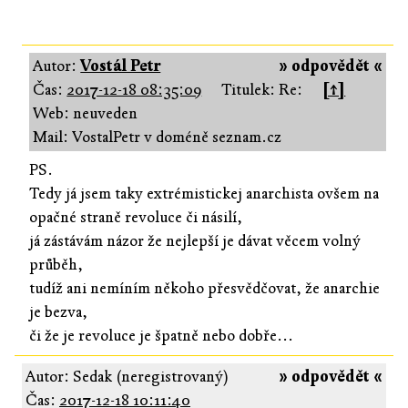
Autor:
Vostál Petr
» odpovědět «
Čas:
2017-12-18 08:35:09
Titulek: Re:
[↑]
Web: neuveden
Mail: VostalPetr v doméně seznam.cz
PS.
Tedy já jsem taky extrémistickej anarchista ovšem na
opačné straně revoluce či násilí,
já zástávám názor že nejlepší je dávat věcem volný
průběh,
tudíž ani nemíním někoho přesvědčovat, že anarchie
je bezva,
či že je revoluce je špatně nebo dobře...
Autor: Sedak (neregistrovaný)
» odpovědět «
Čas:
2017-12-18 10:11:40