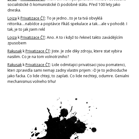
socialistické či komunistické či podobné státu. Před 100 lety jako
dneska.
Lojza
k
Privatizace ČT
: To je jedno...to je ta tvá obvyklá
rétorika....nabídce a poptávce říkáš spekulace a tak....ale v pohodě. I
tak, je to jak jsem rekl
Lojza
k
Privatizace ČT
: Ano. A to i když to řekneš takto zavádějícím
zpusobem
Rakusak
k
Privatizace ČT
: Jiste. Je zde diky zdroju, ktere stat vybira
nasilim. Co je na tom volnotrzniho?
Rakusak
k
Privatizace ČT
: Lide odmitajici privatisaci jsou pomatenci,
kteri zpravidla sami nemaji zadny vlastni prijem :-D Je to jednoduche
jako facka. Co lide chteji, to zaplati. Co lide nechteji, odumre. Genialni
mechanismus volneho trhu!