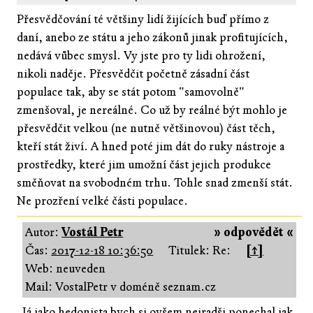
Přesvědčování té většiny lidí žijících buď přímo z
daní, anebo ze státu a jeho zákonů jinak profitujících,
nedává vůbec smysl. Vy jste pro ty lidi ohrožení,
nikoli naděje. Přesvědčit početně zásadní část
populace tak, aby se stát potom "samovolně"
zmenšoval, je nereálné. Co už by reálné být mohlo je
přesvědčit velkou (ne nutně většinovou) část těch,
kteří stát živí. A hned poté jim dát do ruky nástroje a
prostředky, které jim umožní část jejich produkce
směňovat na svobodném trhu. Tohle snad zmenší stát.
Ne prozření velké části populace.
Autor:
Vostál Petr
» odpovědět «
Čas:
2017-12-18 10:36:50
Titulek: Re:
[↑]
Web: neuveden
Mail: VostalPetr v doméně seznam.cz
Já jako hedonista bych si ovšem nejradši ponechal jak