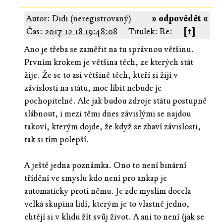
Autor: Didi (neregistrovaný)
» odpovědět «
Čas:
2017-12-18 19:48:08
Titulek: Re:
[↑]
Ano je třeba se zaměřit na tu správnou většinu.
Prvním krokem je většina těch, ze kterých stát
žije. Že se to asi většině těch, kteří si žijí v
závislosti na státu, moc líbit nebude je
pochopitelné. Ale jak budou zdroje státu postupně
slábnout, i mezi těmi dnes závislými se najdou
takoví, kterým dojde, že když se zbaví závislosti,
tak si tím polepší.
A ještě jedna poznámka. Ono to není binární
třídění ve smyslu kdo není pro ankap je
automaticky proti němu. Je zde myslím docela
velká skupina lidí, kterým je to vlastně jedno,
chtějí si v klidu žít svůj život. A ani to není (jak se