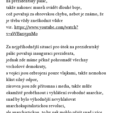
na prezidentský palác,
takže nakonec museli svádět dlouhé boje,
což považuji za obrovskou chybu, nebot je známo, že
je třeba vždy zneškodnit vůdce
viz.
https://www.youtube.com/watch?
v=aWBari5pxMo
Za nejpříhodnější situací pro útok na prezidentský
palác považuji inauguraci prezidenta,
jednak zde máme pěkně pohromadě všechny
vrcholové demokraty,
a vojáci jsou ozbrojeni pouze vlajkami, takže nemohou
klást silný odpor,
zároven jsou zde přítomna i media, takže může
okamžitě proběhnout i vyhlášení svobodné anarchie,
snad by bylo výhodnější nevyhlašovat
anarchokapitalistickou revoluci,
ale anarchistickou, to by pak mohlo přijít snad i více