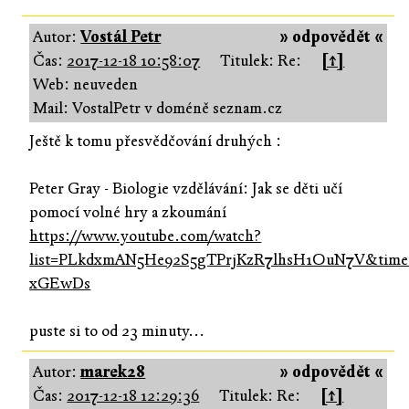
Autor:
Vostál Petr
» odpovědět «
Čas:
2017-12-18 10:58:07
Titulek: Re:
[↑]
Web: neuveden
Mail: VostalPetr v doméně seznam.cz
Ještě k tomu přesvědčování druhých :
Peter Gray - Biologie vzdělávání: Jak se děti učí
pomocí volné hry a zkoumání
https://www.youtube.com/watch?
list=PLkdxmAN5He92S5gTPrjKzR7lhsH1OuN7V&time
xGEwDs
puste si to od 23 minuty...
Autor:
marek28
» odpovědět «
Čas:
2017-12-18 12:29:36
Titulek: Re:
[↑]