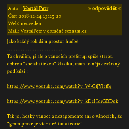
Autor:
Vostál Petr
» odpovědět «
Čas:
2018-12-24 13:25:20
Web: neuveden
Mail: VostalPetr v doméně seznam.cz
Jako každý rok dám prostor hudbě
................................
To chválím, já ale o vánocích preferuji spíše starou
dobrou "socialistickou" klasiku, mám to nějak zažraný
pod kůží :
https://www.youtube.com/watch?v=W-GfjYleff4
https://www.youtube.com/watch?v=kDeHc1GBDqk
Tak jo, hezký vánoce a nezapomente ani o vánocích, že
"gram praxe je více než tuna teorie"