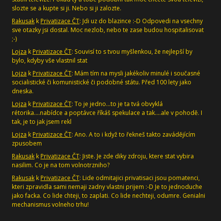
slozte se a kupte si ji. Nebo si ji zalozte.
Rakusak
k
Privatizace ČT
: Jdi uz do blazince :-D Odpovedi na vsechny
sve otazky jsi dostal. Moc nezlob, nebo te zase budou hospitalisovat
;-)
Lojza
k
Privatizace ČT
: Souvisí to s tvou myšlenkou, že nejlepší by
bylo, kdyby vše vlastnil stat
Lojza
k
Privatizace ČT
: Mám tím na mysli jakékoliv minulé i současné
socialistické či komunistické či podobné státu. Před 100 lety jako
dneska.
Lojza
k
Privatizace ČT
: To je jedno...to je ta tvá obvyklá
rétorika....nabídce a poptávce říkáš spekulace a tak....ale v pohodě. I
tak, je to jak jsem rekl
Lojza
k
Privatizace ČT
: Ano. A to i když to řekneš takto zavádějícím
zpusobem
Rakusak
k
Privatizace ČT
: Jiste. Je zde diky zdroju, ktere stat vybira
nasilim. Co je na tom volnotrzniho?
Rakusak
k
Privatizace ČT
: Lide odmitajici privatisaci jsou pomatenci,
kteri zpravidla sami nemaji zadny vlastni prijem :-D Je to jednoduche
jako facka. Co lide chteji, to zaplati. Co lide nechteji, odumre. Genialni
mechanismus volneho trhu!