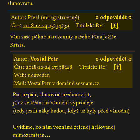
slunovratu.
Autor: Pavel (neregistrovaný)
» odpovědět «
Čas:
2018-12-24 15:34:39
Titulek: Re:
[↑]
Vám zase pěkné narozeniny našeho Pána Ježíše
Krista.
Autor:
Vostál Petr
» odpovědět «
Čas:
2018-12-24 17:38:48
Titulek: Re:
[↑]
Web: neuveden
Mail: VostalPetr v doméně seznam.cz
Pán nepán, slunovrat neslunovrat,
já už se těším na vánoční výprodeje
(tedy jestli náký budou, když už byly před vánočni)
Uvidíme, co nám voznámí zelenej heliovanej
mimozemštan...