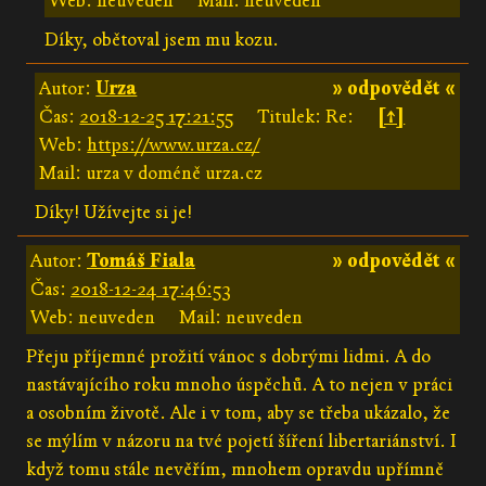
Web: neuveden
Mail: neuveden
Díky, obětoval jsem mu kozu.
Autor:
Urza
» odpovědět «
Čas:
2018-12-25 17:21:55
Titulek: Re:
[↑]
Web:
https://www.urza.cz/
Mail: urza v doméně urza.cz
Díky! Užívejte si je!
Autor:
Tomáš Fiala
» odpovědět «
Čas:
2018-12-24 17:46:53
Web: neuveden
Mail: neuveden
Přeju příjemné prožití vánoc s dobrými lidmi. A do
nastávajícího roku mnoho úspěchů. A to nejen v práci
a osobním životě. Ale i v tom, aby se třeba ukázalo, že
se mýlím v názoru na tvé pojetí šíření libertariánství. I
když tomu stále nevěřím, mnohem opravdu upřímně