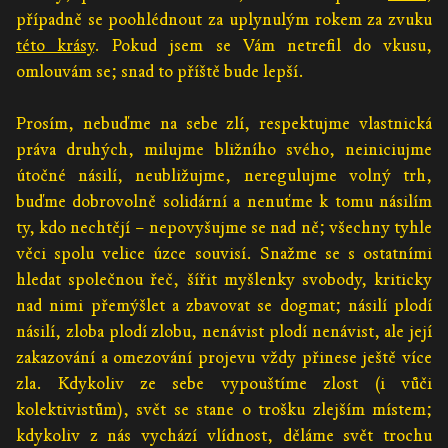
případně se poohlédnout za uplynulým rokem za zvuku
této krásy
. Pokud jsem se Vám netrefil do vkusu,
omlouvám se; snad to příště bude lepší.
Prosím, nebuďme na sebe zlí, respektujme vlastnická
práva druhých, milujme bližního svého, neiniciujme
útočné násilí, neubližujme, neregulujme volný trh,
buďme dobrovolně solidární a nenuťme k tomu násilím
ty, kdo nechtějí – nepovyšujme se nad ně; všechny tyhle
věci spolu velice úzce souvisí. Snažme se s ostatními
hledat společnou řeč, šířit myšlenky svobody, kriticky
nad nimi přemýšlet a zbavovat se dogmat; násilí plodí
násilí, zloba plodí zlobu, nenávist plodí nenávist, ale její
zakazování a omezování projevu vždy přinese ještě více
zla. Kdykoliv ze sebe vypouštíme zlost (i vůči
kolektivistům), svět se stane o trošku zlejším místem;
kdykoliv z nás vychází vlídnost, děláme svět trochu