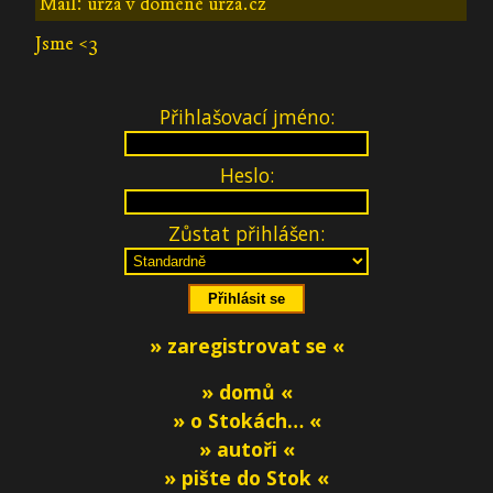
Mail: urza v doméně urza.cz
Jsme <3
Přihlašovací jméno:
Heslo:
Zůstat přihlášen:
» zaregistrovat se «
» domů «
» o Stokách… «
» autoři «
» pište do Stok «