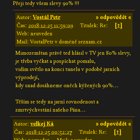
Přeji tedy všem slevy 90% !!!
Autor:
Vostál Petr
» odpovědět «
Čas:
2018-12-25 11:59:09
Titulek: Re:
[↑]
Web: neuveden
Mail: VostalPetr v doméně seznam.cz
Mimozemštan právě ted hlásil v TV jen 80% slevy,
je třeba vyčkat a pospíchat pomalu,
vidím světlo na konci tunelu v podobě jarních
výprodejí,
kdy snad dosáhneme oněch kýžených 90%...
Těším se tedy na jarní rovnodenost a
zmrtvýchvstání našeho Pána...
Autor:
velkej Ká
» odpovědět «
Čas:
2018-12-25 00:52:27
Titulek: Re:
[↑]