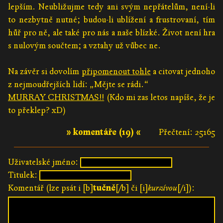
lepším. Neubližujme tedy ani svým nepřátelům, není-li
to nezbytně nutné; budou-li ublížení a frustrovaní, tím
hůř pro ně, ale také pro nás a naše blízké. Život není hra
s nulovým součtem; a vztahy už vůbec ne.
Na závěr si dovolím
připomenout tohle
a citovat jednoho
z nejmoudřejších lidí: „Mějte se rádi.“
MURRAY CHRISTMAS!!
(Kdo mi zas letos napíše, že je
to překlep? xD)
» komentáře (19) «
Přečtení: 25165
Uživatelské jméno:
Titulek:
Komentář (lze psát i [b]
tučně
[/b] či [i]
kurzívou
[/i]):