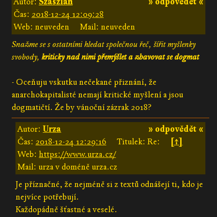
Autor:
Szaszián
» odpovědět «
Čas:
2018-12-24 12:09:28
Web: neuveden
Mail: neuveden
Snažme se s ostatními hledat společnou řeč, šířit myšlenky
svobody,
kriticky nad nimi přemýšlet a zbavovat se dogmat
- Oceňuju vskutku nečekané přiznání, že
anarchokapitalisté nemají kritické myšlení a jsou
dogmatičtí. Že by vánoční zázrak 2018?
Autor:
Urza
» odpovědět «
Čas:
2018-12-24 12:29:16
Titulek: Re:
[↑]
Web:
https://www.urza.cz/
Mail: urza v doméně urza.cz
Je příznačné, že nejméně si z textů odnášejí ti, kdo je
nejvíce potřebují.
Každopádně šťastné a veselé.