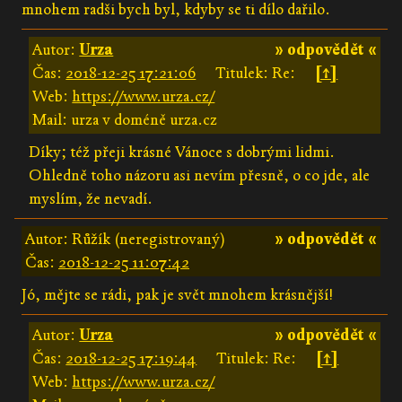
mnohem radši bych byl, kdyby se ti dílo dařilo.
Autor:
Urza
» odpovědět «
Čas:
2018-12-25 17:21:06
Titulek: Re:
[↑]
Web:
https://www.urza.cz/
Mail: urza v doméně urza.cz
Díky; též přeji krásné Vánoce s dobrými lidmi.
Ohledně toho názoru asi nevím přesně, o co jde, ale
myslím, že nevadí.
Autor: Růžík (neregistrovaný)
» odpovědět «
Čas:
2018-12-25 11:07:42
Jó, mějte se rádi, pak je svět mnohem krásnější!
Autor:
Urza
» odpovědět «
Čas:
2018-12-25 17:19:44
Titulek: Re:
[↑]
Web:
https://www.urza.cz/