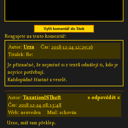
Vylít komentář do Stok
Reagujete na tento komentář:
Autor:
Urza
Čas:
2018-12-24 12:29:16
Titulek: Re:
Je příznačné, že nejméně si z textů odnášejí ti, kdo je
nejvíce potřebují.
Každopádně šťastné a veselé.
Autor:
TaxationISTheft
» odpovědět «
Čas:
2018-12-24 08:13:48
Web: neuveden
Mail: schován
Urzo, máš tam překlep.