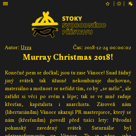
Autor:
Urza
Čas: 2018-12-24 00:00:02
Murray Christmas 2018!
Konečně jsem se dočkal; jsou tu zase Vánoce! Snad žádný
jiný svátek tak úžasně nekombinuje duchovno,
materiálno a možnost se neřídit tím, co by „se mělo“, ale
zařídit si věci po svém a lépe; tak se ve mně raduje
křesťan, kapitalista i anarchista. Zároveň nám
(libertariánům) Vánoce ukazují PR masterpiece, který se
nám (křesťanům) povedl před tisíci lety: Původní
pohanský zavedený svátek Saturnálie byl
přetransformován ve Vánoce. To je něco, jako