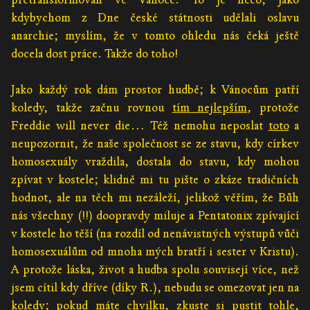
kdybychom z Dne české státnosti udělali oslavu
anarchie; myslím, že v tomto ohledu nás čeká ještě
docela dost práce. Takže do toho!
Jako každý rok dám prostor hudbě; k Vánocům patří
koledy, takže začnu rovnou
tím nejlepším
, protože
Freddie will never die… Též nemohu neposlat
toto
a
neupozornit, že naše společnost se ze stavu, kdy církev
homosexuály vraždila, dostala do stavu, kdy mohou
zpívat v kostele; klidně mi tu pište o zkáze tradičních
hodnot, ale na těch mi nezáleží, jelikož věřím, že Bůh
nás všechny (!!) doopravdy miluje a Pentatonix zpívající
v kostele ho těší (na rozdíl od nenávistných výstupů vůči
homosexuálům od mnoha mých bratří i sester v Kristu).
A protože láska, život a hudba spolu souvisejí více, než
jsem cítil kdy dříve (díky R.), nebudu se omezovat jen na
koledy; pokud máte chvilku, zkuste si pustit
tohle
,