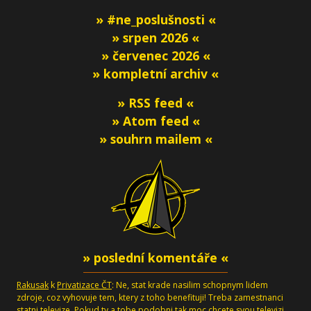
» #ne_poslušnosti «
» srpen 2026 «
» červenec 2026 «
» kompletní archiv «
» RSS feed «
» Atom feed «
» souhrn mailem «
» poslední komentáře «
Rakusak
k
Privatizace ČT
: Ne, stat krade nasilim schopnym lidem
zdroje, coz vyhovuje tem, ktery z toho benefituji! Treba zamestnanci
statni televize. Pokud ty a tobe podobni tak moc chcete svou televizi,