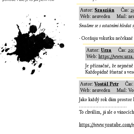
Szaszián
Autor:
Čas:
2
Web: neuveden
Mail: ne
Snažme se s ostatními hledat s
- Oceňuju vskutku nečekané 
Urza
Autor:
Čas:
20
Web:
https://www.urza.
Je příznačné, že nejméně 
Každopádně šťastné a ves
Vostál Petr
Autor:
Čas
Web: neuveden
Mail: Vo
Jako každý rok dám prostor
................................
To chválím, já ale o vánocíc
https://www.youtube.com/