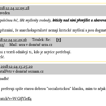
018-12-24 12:09:28
uveden
polečnou řeč, šířit myšlenky svobody,
kriticky nad nimi přemýšlet a zbavov
přiznání, že anarchokapitalisté nemají kritické myšlení a jsou dogma
[↑]
18-12-24 12:29:16
Titulek: Re:
cz/
Mail: urza v doméně urza.cz
si z textů odnášejí ti, kdo je nejvíce potřebují.
elé.
:
2018-12-24 13:25:20
stalPetr v doméně seznam.cz
 hudbě
h preferuji spíše starou dobrou "socialistickou" klasiku, mám to nějak
watch?v=W-GfjYleff4