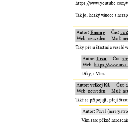
https://www.youtube.com
Tak jo, hezký vánoce a nezap
Enemy
Autor:
Čas:
201
Web: neuveden
Mail: ne
Taky přeju šťastné a veselé 
Urza
Autor:
Čas:
20
Web:
https://www.urza.
Díky, i Vám.
velkej Ká
Autor:
Čas:
2
Web: neuveden
Mail: ne
Také se připojuji, přeji šťas
Autor: Pavel (neregistr
Vám zase pěkné narozenin