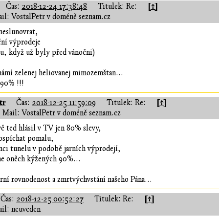
[↑]
Čas:
2018-12-24 17:38:48
Titulek: Re:
il: VostalPetr v doméně seznam.cz
neslunovrat,
ční výprodeje
ou, když už byly před vánočni)
ámí zelenej heliovanej mimozemštan...
 90% !!!
tr
[↑]
Čas:
2018-12-25 11:59:09
Titulek: Re:
Mail: VostalPetr v doméně seznam.cz
 ted hlásil v TV jen 80% slevy,
pospíchat pomalu,
nci tunelu v podobě jarních výprodejí,
me oněch kýžených 90%...
arní rovnodenost a zmrtvýchvstání našeho Pána...
[↑]
Čas:
2018-12-25 00:52:27
Titulek: Re:
il: neuveden