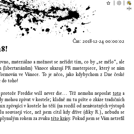
Čas: 2018-12-24 00:00:02
18!
ovno, materiálno a možnost se neřídit tím, co by „se mělo“, ale
nám (libertariánům) Vánoce ukazují PR masterpiece, který se nám
nsformován ve Vánoce. To je něco, jako kdybychom z Dne české
e do toho!
 protože Freddie will never die… Též nemohu neposlat
toto
a
dy mohou zpívat v kostele; klidně mi tu pište o zkáze tradičních
ix zpívající v kostele ho těší (na rozdíl od nenávistných výstupů
 souvisejí více, než jsem cítil kdy dříve (díky R.), nebudu se
 uplynulým rokem za zvuku
této krásy
. Pokud jsem se Vám netrefil