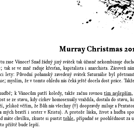
Murray Christmas 20
 tu zase Vánoce! Snad žádný jiný svátek tak úžasně nekombinuje duch
pe; tak se ve mně raduje křesťan, kapitalista i anarchista. Zároveň 
íci lety: Původní pohanský zavedený svátek Saturnálie byl přetra
chie; myslím, že v tomto ohledu nás čeká ještě docela dost práce. Takž
hudbě; k Vánocům patří koledy, takže začnu rovnou
tím nejlepším
,
st se ze stavu, kdy církev homosexuály vraždila, dostala do stavu, k
ží, jelikož věřím, že Bůh nás všechny (!!) doopravdy miluje a Pentaton
ých bratří i sester v Kristu). A protože láska, život a hudba spolu
d máte chvilku, zkuste si pustit
tohle
, případně se poohlédnout za
to příště bude lepší.