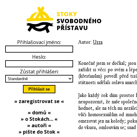
Přihlašovací jméno:
Autor:
Urza
Heslo:
Konečně jsem se dočkal; jsou
zařídit si věci po svém a lé
Zůstat přihlášen:
(křesťanům) povedl před tis
státnosti udělali oslavu anar
Jako každý rok dám prostor 
» zaregistrovat se «
neupozornit, že naše společno
hodnot, ale na těch mi nezále
» domů «
vůči homosexuálům od mnoha m
» o Stokách… «
omezovat jen na koledy; poku
» autoři «
do vkusu, omlouvám se; snad 
» pište do Stok «