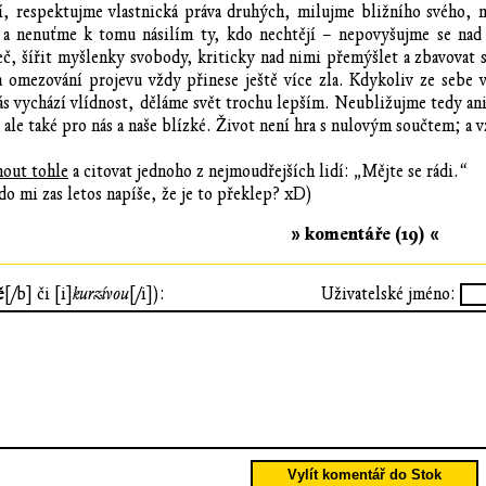
, respektujme vlastnická práva druhých, milujme bližního svého, n
a nenuťme k tomu násilím ty, kdo nechtějí – nepovyšujme se nad n
č, šířit myšlenky svobody, kriticky nad nimi přemýšlet a zbavovat s
í a omezování projevu vždy přinese ještě více zla. Kdykoliv ze sebe 
ás vychází vlídnost, děláme svět trochu lepším. Neubližujme tedy an
, ale také pro nás a naše blízké. Život není hra s nulovým součtem; a 
out tohle
a citovat jednoho z nejmoudřejších lidí: „Mějte se rádi.“
o mi zas letos napíše, že je to překlep? xD)
» komentáře (19) «
ě
[/b] či [i]
kurzívou
[/i]):
Uživatelské jméno:
Vylít komentář do Stok