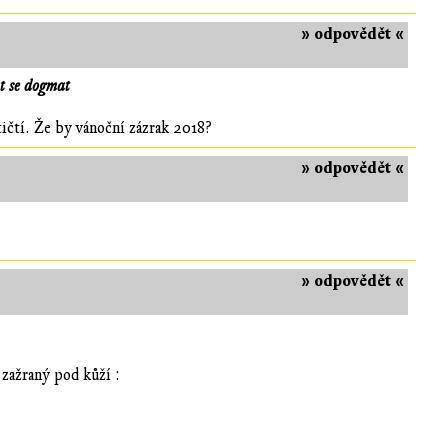
» odpovědět «
at se dogmat
tičtí. Že by vánoční zázrak 2018?
» odpovědět «
» odpovědět «
 zažraný pod kůží :