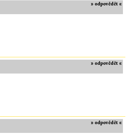
» odpovědět «
» odpovědět «
» odpovědět «