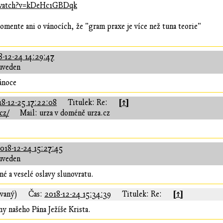
/watch?v=kDeHc1GBDqk
omente ani o vánocích, že "gram praxe je více než tuna teorie"
8-12-24 14:29:47
uveden
vánoce
[↑]
18-12-25 17:22:08
Titulek: Re:
cz/
Mail: urza v doméně urza.cz
018-12-24 15:27:45
uveden
tné a veselé oslavy slunovratu.
[↑]
ovaný)
Čas:
2018-12-24 15:34:39
Titulek: Re:
y našeho Pána Ježíše Krista.