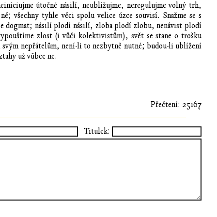
einiciujme útočné násilí, neubližujme, neregulujme volný trh,
ě; všechny tyhle věci spolu velice úzce souvisí. Snažme se s
e dogmat; násilí plodí násilí, zloba plodí zlobu, nenávist plodí
vypouštíme zlost (i vůči kolektivistům), svět se stane o trošku
i svým nepřátelům, není-li to nezbytně nutné; budou-li ublížení
vztahy už vůbec ne.
Přečtení: 25167
Titulek: