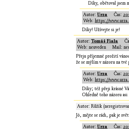
Díky, obětoval jsem 
Urza
Autor:
Čas:
201
Web:
https://www.urza.
Díky! Užívejte si je!
Tomáš Fiala
Autor:
Ča
Web: neuveden
Mail: ne
Přeju příjemné prožití váno
že se mýlím v názoru na tvé
Urza
Autor:
Čas:
20
Web:
https://www.urza.
Díky; též přeji krásné V
Ohledně toho názoru asi 
Autor: Růžík (neregistrova
Jó, mějte se rádi, pak je sv
Urza
Autor:
Čas:
201