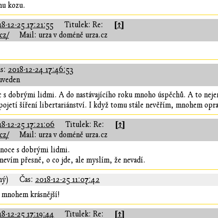
mu kozu.
[↑]
8-12-25 17:21:55
Titulek: Re:
cz/
Mail: urza v doméně urza.cz
s:
2018-12-24 17:46:53
uveden
c s dobrými lidmi. A do nastávajícího roku mnoho úspěchů. A to nejen 
 pojetí šíření libertariánství. I když tomu stále nevěřím, mnohem op
[↑]
18-12-25 17:21:06
Titulek: Re:
cz/
Mail: urza v doméně urza.cz
ánoce s dobrými lidmi.
nevím přesně, o co jde, ale myslím, že nevadí.
ný)
Čas:
2018-12-25 11:07:42
ět mnohem krásnější!
[↑]
8-12-25 17:19:44
Titulek: Re: