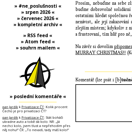
Prosím, nebuďme na sebe zlí
» #ne_poslušnosti «
buďme dobrovolně solidární 
» srpen 2026 «
ostatními hledat společnou ře
» červenec 2026 «
nenávist, ale její zakazován
» kompletní archiv «
zlejším místem; kdykoliv z n
a frustrovaní, tím hůř pro ně
» RSS feed «
» Atom feed «
Na závěr si dovolím
připomen
» souhrn mailem «
MURRAY CHRISTMAS!!
(Kd
tučn
Komentář (lze psát i [b]
» poslední komentáře «
pan Jardík
k
Privatizace ČT
: Kolik procent
Čechů je pro privatizaci ČT?
pan Jardík
k
Privatizace ČT
: Stát boháči
ukradne auto a tobě dá kolo. NR: „Já
nechci kolo, jsem tlust a nepřehodím přes
něj nohu!“ ČR: „To nevadí, tady máš kolo!“