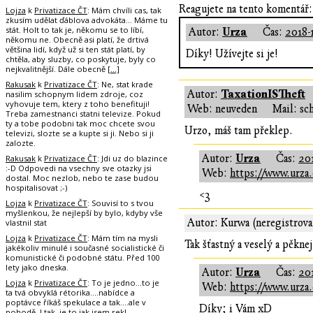
Reagujete na tento komentář:
Lojza
k
Privatizace ČT
: Mám chvíli cas, tak
zkusím udělat ďáblova advokáta... Máme tu
stát. Holt to tak je, někomu se to líbí,
Urza
Autor:
Čas:
2018-
někomu ne. Obecně asi platí, že drtivá
většina lidí, když už si ten stát platí, by
Díky! Užívejte si je!
chtěla, aby sluzby, co poskytuje, byly co
nejkvalitnější. Dále obecně
[…]
Rakusak
k
Privatizace ČT
: Ne, stat krade
TaxationISTheft
Autor:
nasilim schopnym lidem zdroje, coz
vyhovuje tem, ktery z toho benefituji!
Web: neuveden
Mail: sc
Treba zamestnanci statni televize. Pokud
ty a tobe podobni tak moc chcete svou
Urzo, máš tam překlep.
televizi, slozte se a kupte si ji. Nebo si ji
zalozte.
Urza
Autor:
Čas:
20
Rakusak
k
Privatizace ČT
: Jdi uz do blazince
:-D Odpovedi na vsechny sve otazky jsi
Web:
https://www.urza.
dostal. Moc nezlob, nebo te zase budou
hospitalisovat ;-)
<3
Lojza
k
Privatizace ČT
: Souvisí to s tvou
myšlenkou, že nejlepší by bylo, kdyby vše
Autor: Kurwa (neregistrov
vlastnil stat
Lojza
k
Privatizace ČT
: Mám tím na mysli
Tak šťastný a veselý a pěknej
jakékoliv minulé i současné socialistické či
komunistické či podobné státu. Před 100
lety jako dneska.
Urza
Autor:
Čas:
20
Lojza
k
Privatizace ČT
: To je jedno...to je
Web:
https://www.urza.
ta tvá obvyklá rétorika....nabídce a
poptávce říkáš spekulace a tak....ale v
Díky; i Vám xD
pohodě. I tak, je to jak jsem rekl