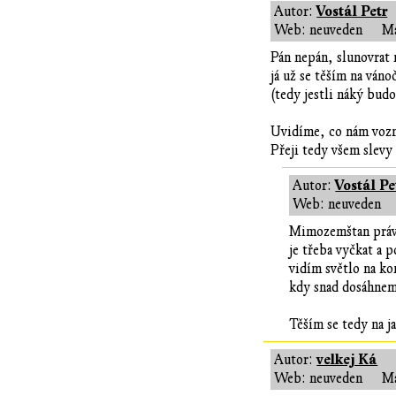
Vostál Petr
Autor:
Web: neuveden
Ma
Pán nepán, slunovrat 
já už se těším na váno
(tedy jestli náký bud
Uvidíme, co nám vozn
Přeji tedy všem slevy
Vostál Pe
Autor:
Web: neuveden
Mimozemštan právě
je třeba vyčkat a 
vidím světlo na ko
kdy snad dosáhne
Těším se tedy na j
velkej Ká
Autor:
Web: neuveden
Ma