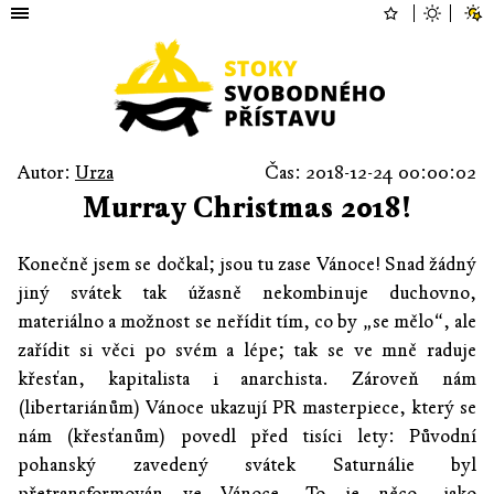
Autor:
Urza
Čas: 2018-12-24 00:00:02
Murray Christmas 2018!
Konečně jsem se dočkal; jsou tu zase Vánoce! Snad žádný
jiný svátek tak úžasně nekombinuje duchovno,
materiálno a možnost se neřídit tím, co by „se mělo“, ale
zařídit si věci po svém a lépe; tak se ve mně raduje
křesťan, kapitalista i anarchista. Zároveň nám
(libertariánům) Vánoce ukazují PR masterpiece, který se
nám (křesťanům) povedl před tisíci lety: Původní
pohanský zavedený svátek Saturnálie byl
přetransformován ve Vánoce. To je něco, jako