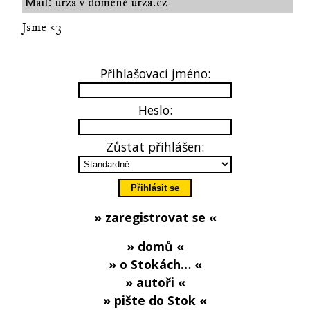
Mail: urza v doméně urza.cz
Jsme <3
Přihlašovací jméno:
Heslo:
Zůstat přihlášen:
» zaregistrovat se «
» domů «
» o Stokách… «
» autoři «
» pište do Stok «