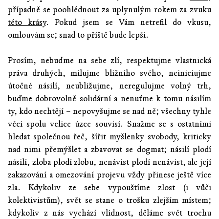
případně se poohlédnout za uplynulým rokem za zvuku
této krásy
. Pokud jsem se Vám netrefil do vkusu,
omlouvám se; snad to příště bude lepší.
Prosím, nebuďme na sebe zlí, respektujme vlastnická
práva druhých, milujme bližního svého, neiniciujme
útočné násilí, neubližujme, neregulujme volný trh,
buďme dobrovolně solidární a nenuťme k tomu násilím
ty, kdo nechtějí – nepovyšujme se nad ně; všechny tyhle
věci spolu velice úzce souvisí. Snažme se s ostatními
hledat společnou řeč, šířit myšlenky svobody, kriticky
nad nimi přemýšlet a zbavovat se dogmat; násilí plodí
násilí, zloba plodí zlobu, nenávist plodí nenávist, ale její
zakazování a omezování projevu vždy přinese ještě více
zla. Kdykoliv ze sebe vypouštíme zlost (i vůči
kolektivistům), svět se stane o trošku zlejším místem;
kdykoliv z nás vychází vlídnost, děláme svět trochu