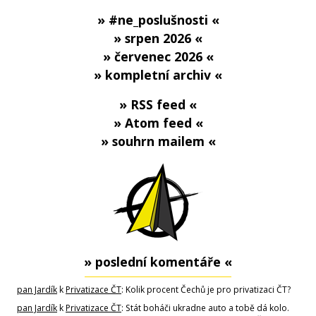
» #ne_poslušnosti «
» srpen 2026 «
» červenec 2026 «
» kompletní archiv «
» RSS feed «
» Atom feed «
» souhrn mailem «
» poslední komentáře «
pan Jardík
k
Privatizace ČT
: Kolik procent Čechů je pro privatizaci ČT?
pan Jardík
k
Privatizace ČT
: Stát boháči ukradne auto a tobě dá kolo.