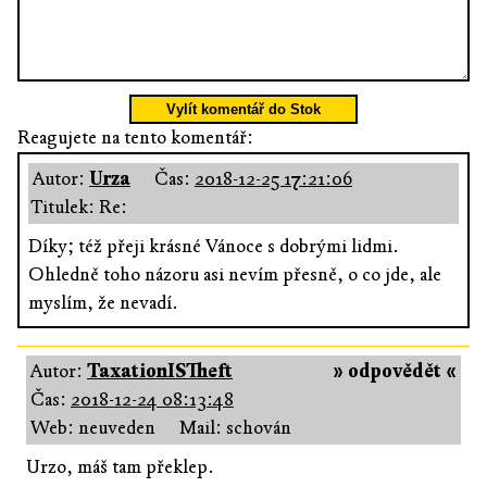
Vylít komentář do Stok
Reagujete na tento komentář:
Autor:
Urza
Čas:
2018-12-25 17:21:06
Titulek: Re:
Díky; též přeji krásné Vánoce s dobrými lidmi.
Ohledně toho názoru asi nevím přesně, o co jde, ale
myslím, že nevadí.
Autor:
TaxationISTheft
» odpovědět «
Čas:
2018-12-24 08:13:48
Web: neuveden
Mail: schován
Urzo, máš tam překlep.