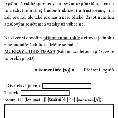
lepším. Neubližujme tedy ani svým nepřátelům, není-li
to nezbytně nutné; budou-li ublížení a frustrovaní, tím
hůř pro ně, ale také pro nás a naše blízké. Život není hra
s nulovým součtem; a vztahy už vůbec ne.
Na závěr si dovolím
připomenout tohle
a citovat jednoho
z nejmoudřejších lidí: „Mějte se rádi.“
MURRAY CHRISTMAS!!
(Kdo mi zas letos napíše, že je
to překlep? xD)
» komentáře (19) «
Přečtení: 25166
Uživatelské jméno:
Titulek:
Komentář (lze psát i [b]
tučně
[/b] či [i]
kurzívou
[/i]):