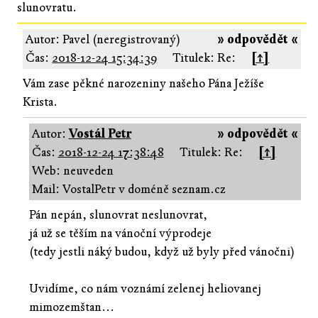
slunovratu.
Autor: Pavel (neregistrovaný)
» odpovědět «
Čas:
2018-12-24 15:34:39
Titulek: Re:
[↑]
Vám zase pěkné narozeniny našeho Pána Ježíše
Krista.
Autor:
Vostál Petr
» odpovědět «
Čas:
2018-12-24 17:38:48
Titulek: Re:
[↑]
Web: neuveden
Mail: VostalPetr v doméně seznam.cz
Pán nepán, slunovrat neslunovrat,
já už se těším na vánoční výprodeje
(tedy jestli náký budou, když už byly před vánočni)
Uvidíme, co nám voznámí zelenej heliovanej
mimozemštan...