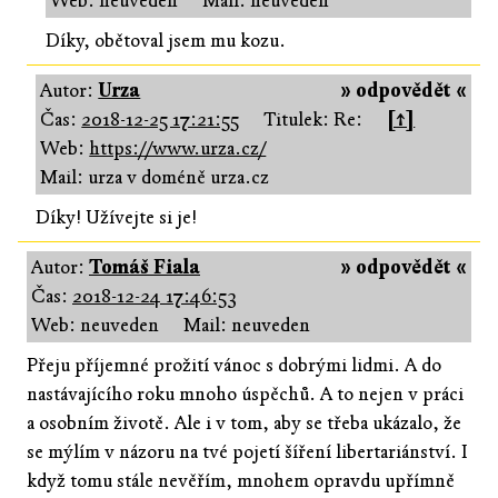
Web: neuveden
Mail: neuveden
Díky, obětoval jsem mu kozu.
Autor:
Urza
» odpovědět «
Čas:
2018-12-25 17:21:55
Titulek: Re:
[↑]
Web:
https://www.urza.cz/
Mail: urza v doméně urza.cz
Díky! Užívejte si je!
Autor:
Tomáš Fiala
» odpovědět «
Čas:
2018-12-24 17:46:53
Web: neuveden
Mail: neuveden
Přeju příjemné prožití vánoc s dobrými lidmi. A do
nastávajícího roku mnoho úspěchů. A to nejen v práci
a osobním životě. Ale i v tom, aby se třeba ukázalo, že
se mýlím v názoru na tvé pojetí šíření libertariánství. I
když tomu stále nevěřím, mnohem opravdu upřímně