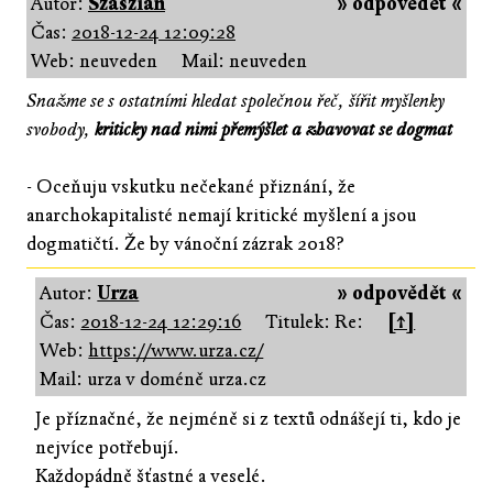
Autor:
Szaszián
» odpovědět «
Čas:
2018-12-24 12:09:28
Web: neuveden
Mail: neuveden
Snažme se s ostatními hledat společnou řeč, šířit myšlenky
svobody,
kriticky nad nimi přemýšlet a zbavovat se dogmat
- Oceňuju vskutku nečekané přiznání, že
anarchokapitalisté nemají kritické myšlení a jsou
dogmatičtí. Že by vánoční zázrak 2018?
Autor:
Urza
» odpovědět «
Čas:
2018-12-24 12:29:16
Titulek: Re:
[↑]
Web:
https://www.urza.cz/
Mail: urza v doméně urza.cz
Je příznačné, že nejméně si z textů odnášejí ti, kdo je
nejvíce potřebují.
Každopádně šťastné a veselé.