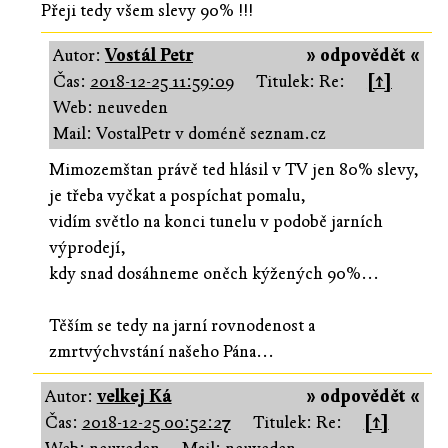
Přeji tedy všem slevy 90% !!!
Autor:
Vostál Petr
» odpovědět «
Čas:
2018-12-25 11:59:09
Titulek: Re:
[↑]
Web: neuveden
Mail: VostalPetr v doméně seznam.cz
Mimozemštan právě ted hlásil v TV jen 80% slevy,
je třeba vyčkat a pospíchat pomalu,
vidím světlo na konci tunelu v podobě jarních
výprodejí,
kdy snad dosáhneme oněch kýžených 90%...
Těším se tedy na jarní rovnodenost a
zmrtvýchvstání našeho Pána...
Autor:
velkej Ká
» odpovědět «
Čas:
2018-12-25 00:52:27
Titulek: Re:
[↑]