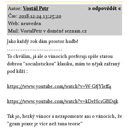
Autor:
Vostál Petr
» odpovědět «
Čas:
2018-12-24 13:25:20
Web: neuveden
Mail: VostalPetr v doméně seznam.cz
Jako každý rok dám prostor hudbě
................................
To chválím, já ale o vánocích preferuji spíše starou
dobrou "socialistickou" klasiku, mám to nějak zažraný
pod kůží :
https://www.youtube.com/watch?v=W-GfjYleff4
https://www.youtube.com/watch?v=kDeHc1GBDqk
Tak jo, hezký vánoce a nezapomente ani o vánocích, že
"gram praxe je více než tuna teorie"