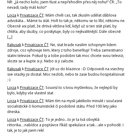
NR: „Já nechci kolo, jsem tlust a nepřehodím přes něj nohu!“ ČR: „To
nevadí, tady máš kolo!“
Lojza
k
Privatizace ČT
: Mám chvíli cas, tak zkusím udělat ďáblova
advokáta... Máme tu stát. Holt to tak je, někomu se to líbí, někomu ne.
Obecně asi platí, že drtivá většina lidí, když už si ten stát platí, by
chtěla, aby sluzby, co poskytuje, byly co nejkvalitnější. Dále obecně
[…]
Rakusak
k
Privatizace ČT
: Ne, stat krade nasilim schopnym lidem
zdroje, coz vyhovuje tem, ktery z toho benefituji! Treba zamestnanci
statni televize. Pokud ty a tobe podobni tak moc chcete svou televizi,
slozte se a kupte si ji. Nebo si ji zalozte.
Rakusak
k
Privatizace ČT
: Jdi uz do blazince :-D Odpovedi na vsechny
sve otazky jsi dostal. Moc nezlob, nebo te zase budou hospitalisovat
;-)
Lojza
k
Privatizace ČT
: Souvisí to s tvou myšlenkou, že nejlepší by
bylo, kdyby vše vlastnil stat
Lojza
k
Privatizace ČT
: Mám tím na mysli jakékoliv minulé i současné
socialistické či komunistické či podobné státu. Před 100 lety jako
dneska.
Lojza
k
Privatizace ČT
: To je jedno...to je ta tvá obvyklá
rétorika....nabídce a poptávce říkáš spekulace a tak....ale v pohodě. I
tak, je to jak jsem rekl