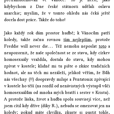
kdybychom z Dne české státnosti udělali oslavu
anarchie; myslím, že v tomto ohledu nás čeká ještě
docela dost práce. Takže do toho!
Jako každý rok dám prostor hudbě; k Vánocům patří
koledy, takže začnu rovnou
tím nejlepším
, protože
Freddie will never die… Též nemohu neposlat
toto
a
neupozornit, že naše společnost se ze stavu, kdy církev
homosexuály vraždila, dostala do stavu, kdy mohou
zpívat v kostele; klidně mi tu pište o zkáze tradičních
hodnot, ale na těch mi nezáleží, jelikož věřím, že Bůh
nás všechny (!!) doopravdy miluje a Pentatonix zpívající
v kostele ho těší (na rozdíl od nenávistných výstupů vůči
homosexuálům od mnoha mých bratří i sester v Kristu).
A protože láska, život a hudba spolu souvisejí více, než
jsem cítil kdy dříve (díky R.), nebudu se omezovat jen na
koledy; pokud máte chvilku, zkuste si pustit
tohle
,