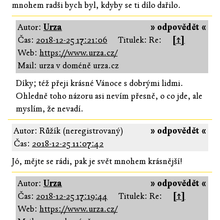
mnohem radši bych byl, kdyby se ti dílo dařilo.
Autor:
Urza
» odpovědět «
Čas:
2018-12-25 17:21:06
Titulek: Re:
[↑]
Web:
https://www.urza.cz/
Mail: urza v doméně urza.cz
Díky; též přeji krásné Vánoce s dobrými lidmi.
Ohledně toho názoru asi nevím přesně, o co jde, ale
myslím, že nevadí.
Autor: Růžík (neregistrovaný)
» odpovědět «
Čas:
2018-12-25 11:07:42
Jó, mějte se rádi, pak je svět mnohem krásnější!
Autor:
Urza
» odpovědět «
Čas:
2018-12-25 17:19:44
Titulek: Re:
[↑]
Web:
https://www.urza.cz/