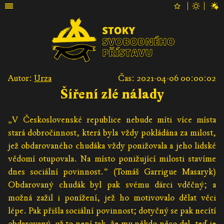
Autor:
Urza
Čas: 2021-04-06 00:00:02
Šíření zlé nálady
„V Československé republice nebude míti více místa
stará dobročinnost, která byla vždy pokládána za milost,
jež obdarovaného chudáka vždy ponižovala a jeho lidské
vědomí otupovala. Na místo ponižující milosti stavíme
dnes sociální povinnost.“ (Tomáš Garrigue Masaryk)
Obdarovaný chudák byl pak svému dárci vděčný; a
možná zažil i ponížení, jež ho motivovalo dělat věci
lépe. Pak přišla sociální povinnost; dotyčný se pak necítí
obdarovaný, už to není tak, že mu někdo něco dal, teď je