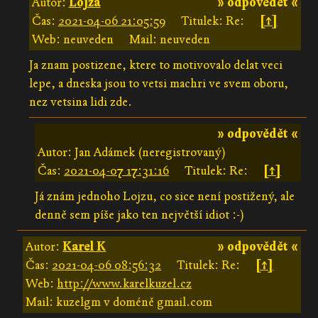
Autor:
Lojza
» odpovědět «
Čas:
2021-04-06 21:05:59
Titulek: Re:
[↑]
Web: neuveden
Mail: neuveden
Ja znam postizene, ktere to motivovalo delat veci
lepe, a dneska jsou to vetsi machri ve svem oboru,
nez vetsina lidi zde.
» odpovědět «
Autor: Jan Adámek (neregistrovaný)
Čas:
2021-04-07 17:31:16
Titulek: Re:
[↑]
Já znám jednoho Lojzu, co sice není postižený, ale
denně sem píše jako ten největší idiot :-)
Autor:
Karel K
» odpovědět «
Čas:
2021-04-06 08:56:32
Titulek: Re:
[↑]
Web:
http://www.karelkuzel.cz
Mail: kuzelgm v doméně gmail.com