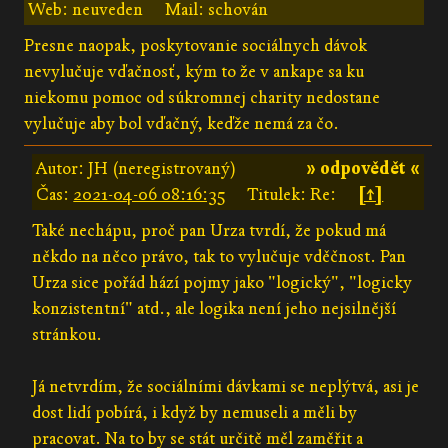
Web: neuveden
Mail: schován
Presne naopak, poskytovanie sociálnych dávok
nevylučuje vďačnosť, kým to že v ankape sa ku
niekomu pomoc od súkromnej charity nedostane
vylučuje aby bol vďačný, keďže nemá za čo.
Autor: JH (neregistrovaný)
» odpovědět «
Čas:
2021-04-06 08:16:35
Titulek: Re:
[↑]
Také nechápu, proč pan Urza tvrdí, že pokud má
někdo na něco právo, tak to vylučuje vděčnost. Pan
Urza sice pořád hází pojmy jako "logický", "logicky
konzistentní" atd., ale logika není jeho nejsilnější
stránkou.
Já netvrdím, že sociálními dávkami se neplýtvá, asi je
dost lidí pobírá, i když by nemuseli a měli by
pracovat. Na to by se stát určitě měl zaměřit a