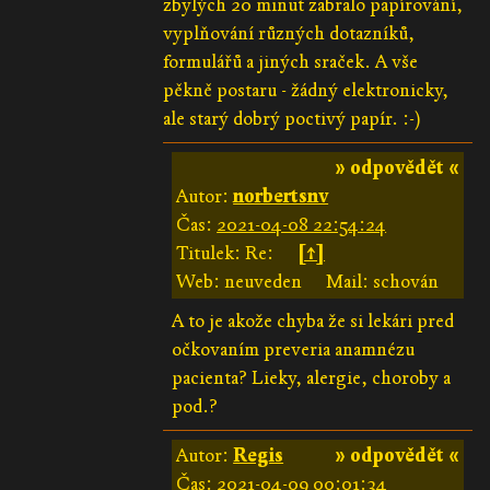
zbylých 20 minut zabralo papírování,
vyplňování různých dotazníků,
formulářů a jiných sraček. A vše
pěkně postaru - žádný elektronicky,
ale starý dobrý poctivý papír. :-)
» odpovědět «
Autor:
norbertsnv
Čas:
2021-04-08 22:54:24
Titulek: Re:
[↑]
Web: neuveden
Mail: schován
A to je akože chyba že si lekári pred
očkovaním preveria anamnézu
pacienta? Lieky, alergie, choroby a
pod.?
Autor:
Regis
» odpovědět «
Čas:
2021-04-09 00:01:34