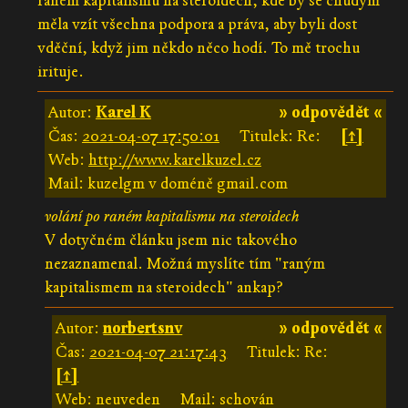
raném kapitalismu na steroidech, kde by se chudým
měla vzít všechna podpora a práva, aby byli dost
vděční, když jim někdo něco hodí. To mě trochu
irituje.
Autor:
Karel K
» odpovědět «
Čas:
2021-04-07 17:50:01
Titulek: Re:
[↑]
Web:
http://www.karelkuzel.cz
Mail: kuzelgm v doméně gmail.com
volání po raném kapitalismu na steroidech
V dotyčném článku jsem nic takového
nezaznamenal. Možná myslíte tím "raným
kapitalismem na steroidech" ankap?
Autor:
norbertsnv
» odpovědět «
Čas:
2021-04-07 21:17:43
Titulek: Re:
[↑]
Web: neuveden
Mail: schován