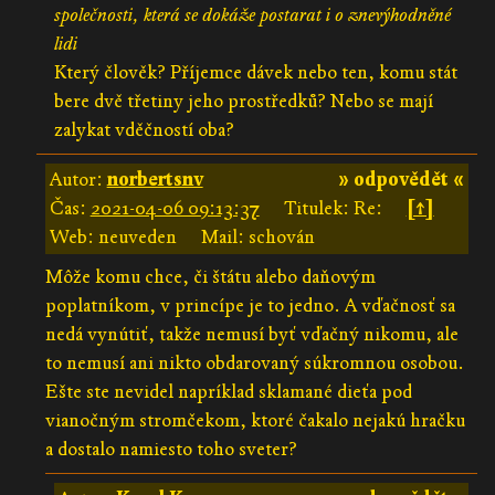
společnosti, která se dokáže postarat i o znevýhodněné
lidi
Který člověk? Příjemce dávek nebo ten, komu stát
bere dvě třetiny jeho prostředků? Nebo se mají
zalykat vděčností oba?
Autor:
norbertsnv
» odpovědět «
Čas:
2021-04-06 09:13:37
Titulek: Re:
[↑]
Web: neuveden
Mail: schován
Môže komu chce, či štátu alebo daňovým
poplatníkom, v princípe je to jedno. A vďačnosť sa
nedá vynútiť, takže nemusí byť vďačný nikomu, ale
to nemusí ani nikto obdarovaný súkromnou osobou.
Ešte ste nevidel napríklad sklamané dieťa pod
vianočným stromčekom, ktoré čakalo nejakú hračku
a dostalo namiesto toho sveter?