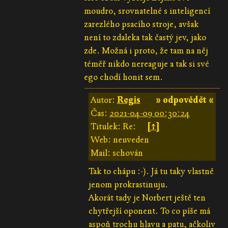
moudro, srovnatelné s inteligencí
zarezlého psacího stroje, avšak
není to zdaleka tak častý jev, jako
zde. Možná i proto, že tam na něj
téměř nikdo nereaguje a tak si své
ego chodí honit sem.
Autor:
Regis
» odpovědět «
Čas:
2021-04-09 00:30:24
Titulek: Re:
[↑]
Web: neuveden
Mail: schován
Tak to chápu :-). Já tu taky vlastně
jenom prokrastinuju.
Akorát tady je Norbert ještě ten
chytřejší oponent. To co píše má
aspoň trochu hlavu a patu, ačkoliv