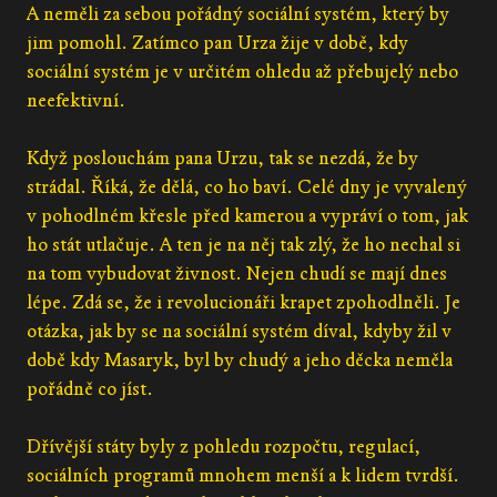
A neměli za sebou pořádný sociální systém, který by
jim pomohl. Zatímco pan Urza žije v době, kdy
sociální systém je v určitém ohledu až přebujelý nebo
neefektivní.
Když poslouchám pana Urzu, tak se nezdá, že by
strádal. Říká, že dělá, co ho baví. Celé dny je vyvalený
v pohodlném křesle před kamerou a vypráví o tom, jak
ho stát utlačuje. A ten je na něj tak zlý, že ho nechal si
na tom vybudovat živnost. Nejen chudí se mají dnes
lépe. Zdá se, že i revolucionáři krapet zpohodlněli. Je
otázka, jak by se na sociální systém díval, kdyby žil v
době kdy Masaryk, byl by chudý a jeho děcka neměla
pořádně co jíst.
Dřívější státy byly z pohledu rozpočtu, regulací,
sociálních programů mnohem menší a k lidem tvrdší.