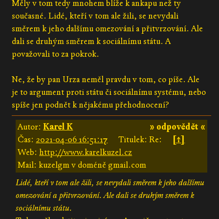
Měly v tom tedy mnohem blíže k ankapu než ty
současné. Lidé, kteří v tom ale žili, se nevydali
směrem k jeho dalšímu omezování a přitvrzování. Ale
dali se druhým směrem k sociálnímu státu. A
považovali to za pokrok.
Ne, že by pan Urza neměl pravdu v tom, co píše. Ale
je to argument proti státu či sociálnímu systému, nebo
spíše jen podnět k nějakému přehodnocení?
Autor:
Karel K
» odpovědět «
Čas:
2021-04-06 16:51:17
Titulek: Re:
[↑]
Web:
http://www.karelkuzel.cz
Mail: kuzelgm v doméně gmail.com
Lidé, kteří v tom ale žili, se nevydali směrem k jeho dalšímu
omezování a přitvrzování. Ale dali se druhým směrem k
sociálnímu státu.