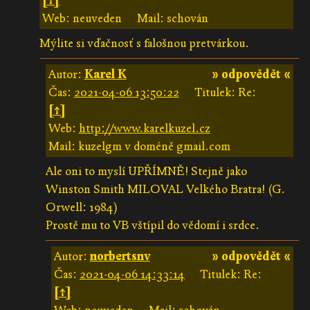
[↑]
Web: neuveden
Mail: schován
Mýlite si vďačnosť s falošnou pretvárkou.
Autor:
Karel K
» odpovědět «
Čas:
2021-04-06 13:50:22
Titulek: Re:
[↑]
Web:
http://www.karelkuzel.cz
Mail: kuzelgm v doméně gmail.com
Ale oni to myslí UPŘÍMNĚ! Stejně jako
Winston Smith MILOVAL Velkého Bratra! (G.
Orwell: 1984)
Prostě mu to VB vštípil do vědomí i srdce.
Autor:
norbertsnv
» odpovědět «
Čas:
2021-04-06 14:33:14
Titulek: Re:
[↑]