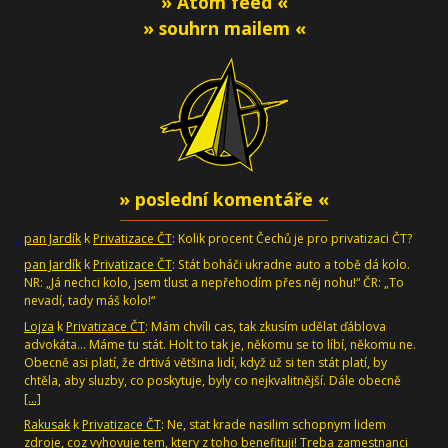
» Atom feed «
» souhrn mailem «
» poslední komentáře «
pan Jardík
k
Privatizace ČT
: Kolik procent Čechů je pro privatizaci ČT?
pan Jardík
k
Privatizace ČT
: Stát boháči ukradne auto a tobě dá kolo.
NR: „Já nechci kolo, jsem tlust a nepřehodím přes něj nohu!“ ČR: „To
nevadí, tady máš kolo!“
Lojza
k
Privatizace ČT
: Mám chvíli cas, tak zkusím udělat ďáblova
advokáta... Máme tu stát. Holt to tak je, někomu se to líbí, někomu ne.
Obecně asi platí, že drtivá většina lidí, když už si ten stát platí, by
chtěla, aby sluzby, co poskytuje, byly co nejkvalitnější. Dále obecně
[…]
Rakusak
k
Privatizace ČT
: Ne, stat krade nasilim schopnym lidem
zdroje, coz vyhovuje tem, ktery z toho benefituji! Treba zamestnanci