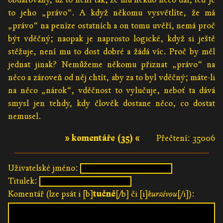
to jeho „právo“. A když někomu vysvětlíte, že má
„právo“ na peníze ostatních a on tomu uvěří, nemá proč
být vděčný; naopak je naprosto logické, když si ještě
stěžuje, není mu to dost dobré a žádá víc. Proč by měl
jednat jinak? Nemůžeme někomu přiznat „právo“ na
něco a zároveň od něj chtít, aby za to byl vděčný; máte-li
na něco „nárok“, vděčnost to vylučuje, neboť ta dává
smysl jen tehdy, kdy člověk dostane něco, co dostat
nemusel.
» komentáře (35) «
Přečtení: 35006
Uživatelské jméno:
Titulek:
Komentář (lze psát i [b]
tučně
[/b] či [i]
kurzívou
[/i]):