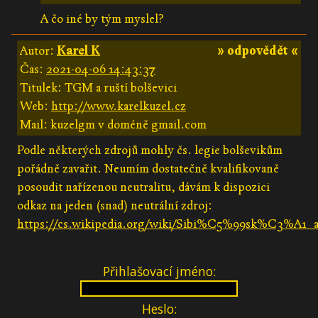
A čo iné by tým myslel?
Autor:
Karel K
» odpovědět «
Čas:
2021-04-06 14:43:37
Titulek: TGM a ruští bolševici
Web:
http://www.karelkuzel.cz
Mail: kuzelgm v doméně gmail.com
Podle některých zdrojů mohly čs. legie bolševikům
pořádně zavařit. Neumím dostatečně kvalifikovaně
posoudit nařízenou neutralitu, dávám k dispozici
odkaz na jeden (snad) neutrální zdroj:
https://cs.wikipedia.org/wiki/Sibi%C5%99sk%C3%A1
Přihlašovací jméno:
Heslo: