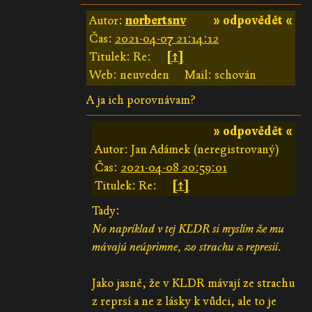
Autor:
norbertsnv
» odpovědět «
Čas:
2021-04-07 21:14:12
Titulek: Re:
[↑]
Web: neuveden
Mail: schován
A ja ich porovnávam?
» odpovědět «
Autor: Jan Adámek (neregistrovaný)
Čas:
2021-04-08 20:59:01
Titulek: Re:
[↑]
Tady:
No napríklad v tej KĽDR si myslím že mu
mávajú neúprimne, zo strachu z represií.
Jako jasně, že v KLDR mávají ze strachu
z reprsí a ne z lásky k vůdci, ale to je