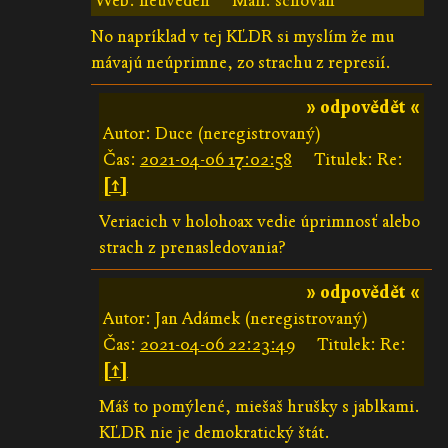
Web: neuveden
Mail: schován
No napríklad v tej KĽDR si myslím že mu
mávajú neúprimne, zo strachu z represií.
» odpovědět «
Autor: Duce (neregistrovaný)
Čas:
2021-04-06 17:02:58
Titulek: Re:
[↑]
Veriacich v holohoax vedie úprimnosť alebo
strach z prenasledovania?
» odpovědět «
Autor: Jan Adámek (neregistrovaný)
Čas:
2021-04-06 22:23:49
Titulek: Re:
[↑]
Máš to pomýlené, miešaš hrušky s jablkami.
KĽDR nie je demokratický štát.