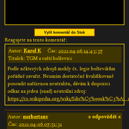
Vylít komentář do Stok
Reagujete na tento komentář:
Autor:
Karel K
Čas:
2021-04-06 14:43:37
Titulek: TGM a ruští bolševici
Podle některých zdrojů mohly čs. legie bolševikům
pořádně zavařit. Neumím dostatečně kvalifikovaně
posoudit nařízenou neutralitu, dávám k dispozici
odkaz na jeden (snad) neutrální zdroj:
https://cs.wikipedia.org/wiki/Sibi%C5%99sk%C3%A
Autor:
norbertsnv
» odpovědět «
Čas:
2021-04-06 07:51:31