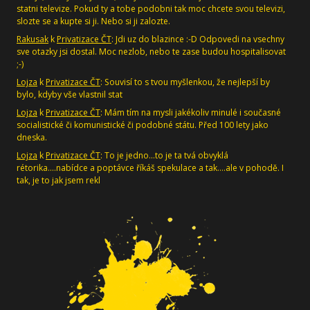
statni televize. Pokud ty a tobe podobni tak moc chcete svou televizi,
slozte se a kupte si ji. Nebo si ji zalozte.
Rakusak
k
Privatizace ČT
: Jdi uz do blazince :-D Odpovedi na vsechny
sve otazky jsi dostal. Moc nezlob, nebo te zase budou hospitalisovat
;-)
Lojza
k
Privatizace ČT
: Souvisí to s tvou myšlenkou, že nejlepší by
bylo, kdyby vše vlastnil stat
Lojza
k
Privatizace ČT
: Mám tím na mysli jakékoliv minulé i současné
socialistické či komunistické či podobné státu. Před 100 lety jako
dneska.
Lojza
k
Privatizace ČT
: To je jedno...to je ta tvá obvyklá
rétorika....nabídce a poptávce říkáš spekulace a tak....ale v pohodě. I
tak, je to jak jsem rekl