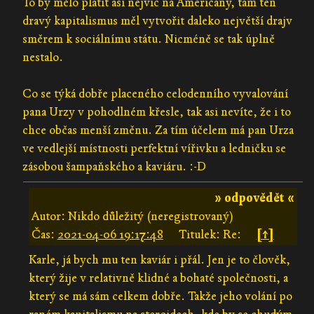
To by mělo platit asi nejvíc na Američany, tam ten
dravý kapitalismus měl vytvořit daleko největší drajv
směrem k sociálnímu státu. Nicméně se tak úplně
nestalo.
Co se týká dobře placeného celodenního vyvalování
pana Urzy v pohodlném křesle, tak asi nevíte, že i to
chce občas menší změnu. Za tím účelem má pan Urza
ve vedlejší místnosti perfektní vířivku a ledničku se
zásobou šampaňského a kaviáru. :-D
» odpovědět «
Autor: Nikdo důležitý (neregistrovaný)
Čas:
2021-04-06 19:17:48
Titulek: Re:
[↑]
Karle, já bych mu ten kaviár i přál. Jen je to člověk,
který žije v relativně klidné a bohaté společnosti, a
který se má sám celkem dobře. Takže jeho volání po