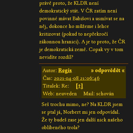
právě proto, že KLDR není
demokratický stát. V ČR zatím není
povinné mávat Babišovi a usmívat se na
něj, dokonce ho můžeme i lehce
kritizovat (pokud to nepřekročí
zákonnou hranici). A je to proto, že ČR
je demokratická země. Copak vy v tom
nevidíte rozdíl?
Autor:
Regis
» odpovědět «
Čas:
2021-04-08 21:06:46
Titulek: Re:
[↑]
Web: neuveden
Mail: schován
Seš trochu mimo, ne? Na KLDR jsem
se ptal já, Norbert mi jen odpovídal.
Že ty budeš zase jen další nick našeho
oblíbeného trola?