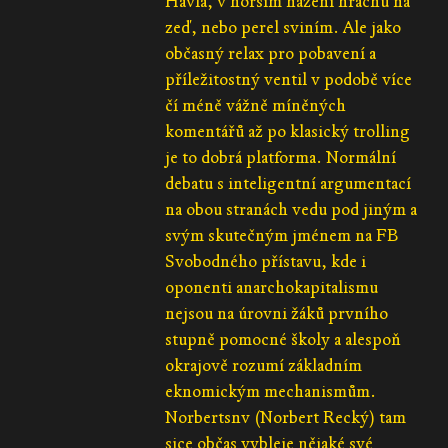
Havla, v horším házení hrachu na
zeď, nebo perel sviním. Ale jako
občasný relax pro pobavení a
příležitostný ventil v podobě více
čí méně vážně míněných
komentářů až po klasický trolling
je to dobrá platforma. Normální
debatu s inteligentní argumentací
na obou stranách vedu pod jiným a
svým skutečným jménem na FB
Svobodného přístavu, kde i
oponenti anarchokapitalismu
nejsou na úrovni žáků prvního
stupně pomocné školy a alespoň
okrajově rozumí základním
eknomickým mechanismům.
Norbertsnv (Norbert Recký) tam
sice občas vybleje nějaké své