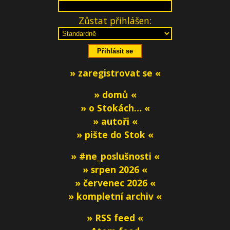
Zůstat přihlášen:
» zaregistrovat se «
» domů «
» o Stokách… «
» autoři «
» pište do Stok «
» #ne_poslušnosti «
» srpen 2026 «
» červenec 2026 «
» kompletní archiv «
» RSS feed «