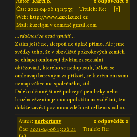
Autor:
Karel K
» odpovědět «
Čas:
2021-04-06 13:15:55
Titulek: Re:
[↑]
Web:
http://www.karelkuzel.cz
Mail: kuzelgm v doméně gmail.com
...vďačnosť sa nedá vynútiť...
Zatím ještě ne, alespoň ne úplně přímo. Ale jsme
svědky toho, že v obzvláště pokrokových zemích
se chlapci omlouvají dívkám za sexuální
obtěžování, kterého se nedopustili, běloši se
omlouvají barevným za příkoří, se kterém oni sami
nemají vůbec nic společného, atd.
Daleko účinnější než policejní pendreky nebo
hrozba vězením je monopol státu na vzdělání, ten
dokáže zavést povinnou vděčnost celkem snadno.
Autor:
norbertsnv
» odpovědět «
Čas:
2021-04-06 13:26:21
Titulek: Re: