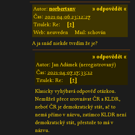
Autor:
norbertsnv
» odpovědět «
Čas:
2021-04-06 23:12:27
Titulek: Re:
[↑]
Web: neuveden
Mail: schován
A ja snáď niekde tvrdím že je?
» odpovědět «
Autor: Jan Adámek (neregistrovaný)
Čas:
2021-04-07 17:33:12
Titulek: Re:
[↑]
Klasicky vyhýbavá odpověď otázkou.
Nemůžeš přece srovnávat ČR a KLDR,
neboť ČR je demokratický stát, ač to
nemá přímo v názvu, zatímco KLDR není
demokratický stát, přestože to má v
názvu.