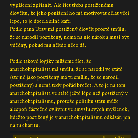
vyplácení zpřísnit. Ale říct třeba postiženému
člověku, že jeho ponížení ho má motivovat dělat věci
lépe, to je docela silné kafe.
Podle pana Urzy má postižený člověk prostě smůlu,
že se narodil postižený, nemá na nic nárok a musí být
vděčný, pokud mu někdo něco dá.
Podle takové logiky můžeme říct, že
anarchokapitalista má smůlu, že se narodil ve státě
(stejně jako postižený má tu smůlu, že se narodil
postižený) a nemá tedy pořád brečet. A to je na tom
anarchokapitalista ve státě ještě lépe než postižený v
anarchokapitalismu, protože politiku státu může
alespoň částečně ovlivnit ve smyslu svých myšlenek,
kdežto postižený je v anarchokapitalismu odkázán jen
na tu charitu.