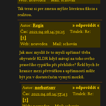
Web: neuveden
Mail: schován
Tak teraz si pre zmenu mýlite literárnu fikciu s
realitou.
Autor:
Regis
» odpovědět «
Čas:
2021-04-06 14:50:15
Titulek: Re:
[↑]
Web: neuveden
Mail: schován
Jak moc myslíš že to myslí upřímně třeba
obyvatelé KLDR když mávají na toho svého
prasečího rypáčka při přehlídce? Řekl bych že
hranice mezi přetvářkou a upřímností může
být jen v dostatečném vymytí mozků.
Autor:
norbertsnv
» odpovědět «
Čas:
2021-04-06 14:57:43
Titulek: Re:
[↑]