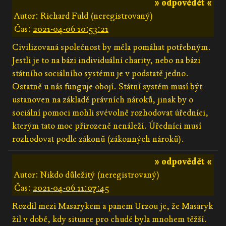
» odpovědět «
Autor: Richard Fuld (neregistrovaný)
Čas:
2021-04-06 10:53:21
Civilizovaná společnost by měla pomáhat potřebným.
Jestli je to na bázi individuální charity, nebo na bázi
státního sociálního systému je v podstatě jedno.
Ostatně u nás funguje obojí. Státní systém musí být
ustanoven na základě právních nároků, jinak by o
sociální pomoci mohli svévolně rozhodovat úředníci,
kterým tato moc přirozeně nenáleží. Úředníci musí
rozhodovat podle zákonů (zákonných nároků).
» odpovědět «
Autor: Nikdo důležitý (neregistrovaný)
Čas:
2021-04-06 11:07:45
Rozdíl mezi Masarykem a panem Urzou je, že Masaryk
žil v době, kdy situace pro chudé byla mnohem těžší.