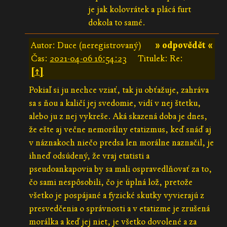
je jak kolovrátek a plácá furt
dokola to samé.
Autor: Duce (neregistrovaný)
» odpovědět «
Čas:
2021-04-06 16:54:23
Titulek: Re:
[↑]
Pokiaľ si ju nechce vziať, tak ju obťažuje, zahráva
sa s ňou a kaličí jej svedomie, vidí v nej štetku,
alebo ju z nej vykreše. Aká skazená doba je dnes,
že ešte aj večne nemorálny etatizmus, keď snáď aj
v náznakoch niečo predsa len morálne naznačil, je
ihneď odsúdený, že vraj etatisti a
pseudoankapovia by sa mali ospravedlňovať za to,
čo sami nespôsobili, čo je úplná lož, pretože
všetko je pospájané a fyzické skutky vyvierajú z
presvedčenia o správnosti a v etatizme je zrušená
morálka a keď jej niet, je všetko dovolené a za