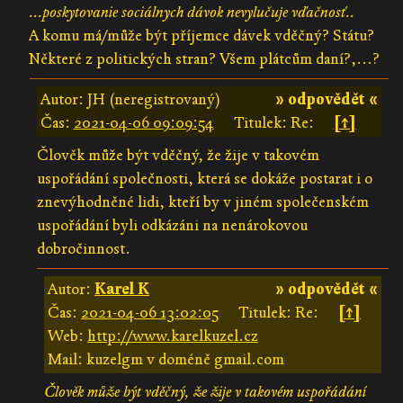
...poskytovanie sociálnych dávok nevylučuje vďačnosť..
A komu má/může být příjemce dávek vděčný? Státu?
Některé z politických stran? Všem plátcům daní?,...?
Autor: JH (neregistrovaný)
» odpovědět «
Čas:
2021-04-06 09:09:54
Titulek: Re:
[↑]
Člověk může být vděčný, že žije v takovém
uspořádání společnosti, která se dokáže postarat i o
znevýhodněné lidi, kteří by v jiném společenském
uspořádání byli odkázáni na nenárokovou
dobročinnost.
Autor:
Karel K
» odpovědět «
Čas:
2021-04-06 13:02:05
Titulek: Re:
[↑]
Web:
http://www.karelkuzel.cz
Mail: kuzelgm v doméně gmail.com
Člověk může být vděčný, že žije v takovém uspořádání