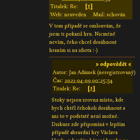
Titulek: Re:
[↑]
Web: neuveden
Mail: schován
V tom případě se omlouvám, že
jsem ti pokazil hru. Nicméně
nevím, čeho chceš dosáhnout
hraním si na idiota :-)
» odpovědět «
Autor: Jan Adámek (neregistrovaný)
Čas:
2021-04-09 00:25:54
Titulek: Re:
[↑]
Stoky nejsou zrovna místo, kde
bych chtěl čehokoli dosáhnout a
ani to v podstatě není možné.
Diskuze zde připomíná v lepším
případě absurdní hry Václava