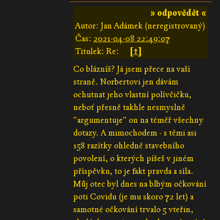
» odpovědět «
Autor: Jan Adámek (neregistrovaný)
Čas:
2021-04-08 22:49:07
Titulek: Re:
[↑]
Co blázníš? Já jsem přece na vaší
straně. Norbertovi jen dávám
ochutnat jeho vlastní polívčičku,
neboť přesně takhle nesmyslně
"argumentuje" on na téměř všechny
dotazy. A mimochodem - s těmi asi
158 razítky ohledně stavebního
povolení, o kterých píšeš v jiném
příspěvku, to je fakt pravda a síla.
Můj otec byl dnes na blbým očkování
poti Covidu (je mu skoro 72 let) a
samotné očkování trvalo 5 vteřin,