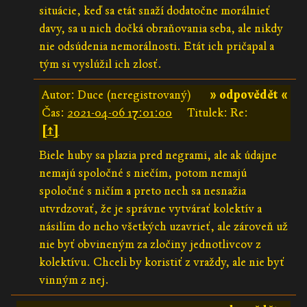
situácie, keď sa etát snaží dodatočne morálnieť
davy, sa u nich dočká obraňovania seba, ale nikdy
nie odsúdenia nemorálnosti. Etát ich pričapal a
tým si vyslúžil ich zlosť.
Autor: Duce (neregistrovaný)
» odpovědět «
Čas:
2021-04-06 17:01:00
Titulek: Re:
[↑]
Biele huby sa plazia pred negrami, ale ak údajne
nemajú spoločné s niečím, potom nemajú
spoločné s ničím a preto nech sa nesnažia
utvrdzovať, že je správne vytvárať kolektív a
násilím do neho všetkých uzavrieť, ale zároveň už
nie byť obvineným za zločiny jednotlivcov z
kolektívu. Chceli by koristiť z vraždy, ale nie byť
vinným z nej.