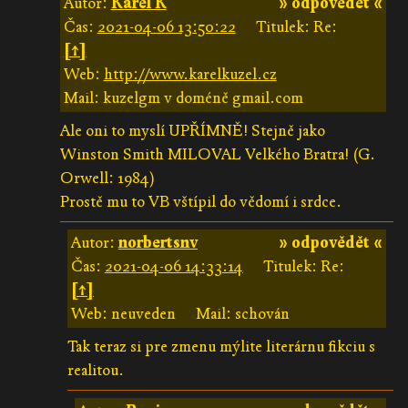
Autor:
Karel K
» odpovědět «
Čas:
2021-04-06 13:50:22
Titulek: Re:
[↑]
Web:
http://www.karelkuzel.cz
Mail: kuzelgm v doméně gmail.com
Ale oni to myslí UPŘÍMNĚ! Stejně jako
Winston Smith MILOVAL Velkého Bratra! (G.
Orwell: 1984)
Prostě mu to VB vštípil do vědomí i srdce.
Autor:
norbertsnv
» odpovědět «
Čas:
2021-04-06 14:33:14
Titulek: Re:
[↑]
Web: neuveden
Mail: schován
Tak teraz si pre zmenu mýlite literárnu fikciu s
realitou.