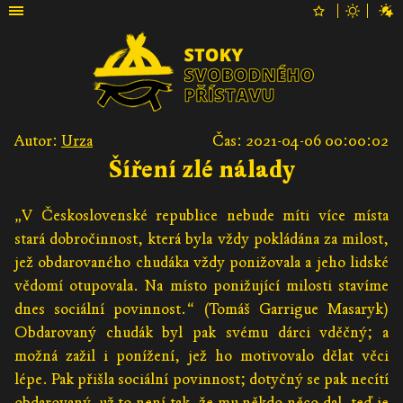
Autor:
Urza
Čas: 2021-04-06 00:00:02
Šíření zlé nálady
„V Československé republice nebude míti více místa
stará dobročinnost, která byla vždy pokládána za milost,
jež obdarovaného chudáka vždy ponižovala a jeho lidské
vědomí otupovala. Na místo ponižující milosti stavíme
dnes sociální povinnost.“ (Tomáš Garrigue Masaryk)
Obdarovaný chudák byl pak svému dárci vděčný; a
možná zažil i ponížení, jež ho motivovalo dělat věci
lépe. Pak přišla sociální povinnost; dotyčný se pak necítí
obdarovaný, už to není tak, že mu někdo něco dal, teď je