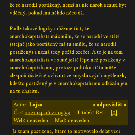
že se narodil postižený, nemá na nic nárok a musí být
vděčný, pokud mu někdo něco dá.
Podle takové logiky můžeme říct, že
anarchokapitalista má smůlu, že se narodil ve státě
(stejně jako postižený má tu smůlu, že se narodil
postižený) a nemá tedy pořád brečet. A to je na tom
anarchokapitalista ve státě ještě lépe než postižený v
anarchokapitalismu, protože politiku státu může
alespoň částečně ovlivnit ve smyslu svých myšlenek,
kdežto postižený je v anarchokapitalismu odkázán jen
na tu charitu.
Autor:
Lojza
» odpovědět «
Čas:
2021-04-06 21:05:59
Titulek: Re:
[↑]
Web: neuveden
Mail: neuveden
Ja znam postizene, ktere to motivovalo delat veci