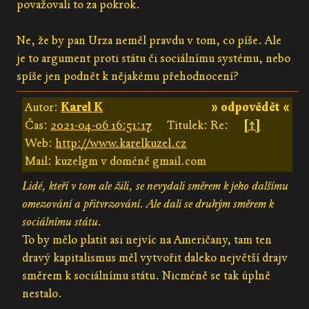
považovali to za pokrok.
Ne, že by pan Urza neměl pravdu v tom, co píše. Ale
je to argument proti státu či sociálnímu systému, nebo
spíše jen podnět k nějakému přehodnocení?
Autor:
Karel K
» odpovědět «
Čas:
2021-04-06 16:51:17
Titulek: Re:
[↑]
Web:
http://www.karelkuzel.cz
Mail: kuzelgm v doméně gmail.com
Lidé, kteří v tom ale žili, se nevydali směrem k jeho dalšímu
omezování a přitvrzování. Ale dali se druhým směrem k
sociálnímu státu.
To by mělo platit asi nejvíc na Američany, tam ten
dravý kapitalismus měl vytvořit daleko největší drajv
směrem k sociálnímu státu. Nicméně se tak úplně
nestalo.