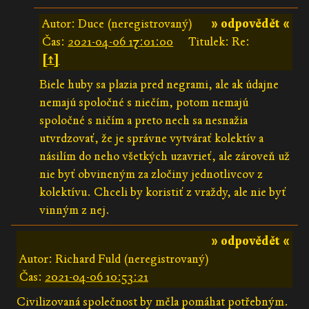
Autor: Duce (neregistrovaný)
» odpovědět «
Čas:
2021-04-06 17:01:00
Titulek: Re:
[↑]
Biele huby sa plazia pred negrami, ale ak údajne
nemajú spoločné s niečím, potom nemajú
spoločné s ničím a preto nech sa nesnažia
utvrdzovať, že je správne vytvárať kolektív a
násilím do neho všetkých uzavrieť, ale zároveň už
nie byť obvineným za zločiny jednotlivcov z
kolektívu. Chceli by koristiť z vraždy, ale nie byť
vinným z nej.
» odpovědět «
Autor: Richard Fuld (neregistrovaný)
Čas:
2021-04-06 10:53:21
Civilizovaná společnost by měla pomáhat potřebným.