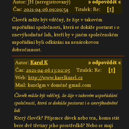
Autor: JH (neregistrovaný)
» odpovědět «
Čas:
2021-04-06 09:09:54
Titulek: Re:
[↑]
Člověk může být vděčný, že žije v takovém
uspořádání společnosti, která se dokáže postarat i o
znevýhodněné lidi, kteří by v jiném společenském
uspořádání byli odkázáni na nenárokovou
dobročinnost.
Autor:
Karel K
» odpovědět «
Čas:
2021-04-06 13:02:05
Titulek: Re:
[↑]
Web:
http://www.karelkuzel.cz
Mail: kuzelgm v doméně gmail.com
Člověk může být vděčný, že žije v takovém uspořádání
společnosti, která se dokáže postarat i o znevýhodněné
lidi
Který člověk? Příjemce dávek nebo ten, komu stát
bere dvě třetiny jeho prostředků? Nebo se mají