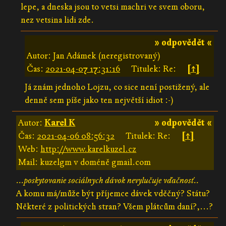
lepe, a dneska jsou to vetsi machri ve svem oboru,
nez vetsina lidi zde.
» odpovědět «
Autor: Jan Adámek (neregistrovaný)
Čas:
2021-04-07 17:31:16
Titulek: Re:
[↑]
Já znám jednoho Lojzu, co sice není postižený, ale
denně sem píše jako ten největší idiot :-)
Autor:
Karel K
» odpovědět «
Čas:
2021-04-06 08:56:32
Titulek: Re:
[↑]
Web:
http://www.karelkuzel.cz
Mail: kuzelgm v doméně gmail.com
...poskytovanie sociálnych dávok nevylučuje vďačnosť..
A komu má/může být příjemce dávek vděčný? Státu?
Některé z politických stran? Všem plátcům daní?,...?