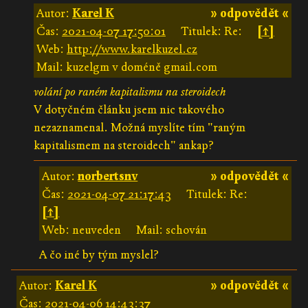
Autor:
Karel K
» odpovědět «
Čas:
2021-04-07 17:50:01
Titulek: Re:
[↑]
Web:
http://www.karelkuzel.cz
Mail: kuzelgm v doméně gmail.com
volání po raném kapitalismu na steroidech
V dotyčném článku jsem nic takového
nezaznamenal. Možná myslíte tím "raným
kapitalismem na steroidech" ankap?
Autor:
norbertsnv
» odpovědět «
Čas:
2021-04-07 21:17:43
Titulek: Re:
[↑]
Web: neuveden
Mail: schován
A čo iné by tým myslel?
Autor:
Karel K
» odpovědět «
Čas:
2021-04-06 14:43:37