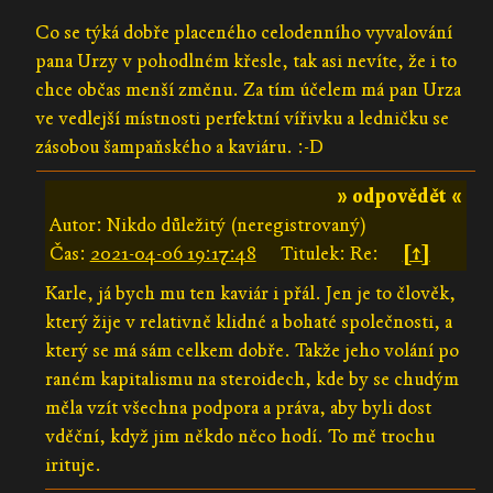
Co se týká dobře placeného celodenního vyvalování
pana Urzy v pohodlném křesle, tak asi nevíte, že i to
chce občas menší změnu. Za tím účelem má pan Urza
ve vedlejší místnosti perfektní vířivku a ledničku se
zásobou šampaňského a kaviáru. :-D
» odpovědět «
Autor: Nikdo důležitý (neregistrovaný)
Čas:
2021-04-06 19:17:48
Titulek: Re:
[↑]
Karle, já bych mu ten kaviár i přál. Jen je to člověk,
který žije v relativně klidné a bohaté společnosti, a
který se má sám celkem dobře. Takže jeho volání po
raném kapitalismu na steroidech, kde by se chudým
měla vzít všechna podpora a práva, aby byli dost
vděční, když jim někdo něco hodí. To mě trochu
irituje.