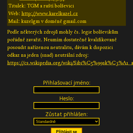
Titulek: TGM a ruští bolševici
Web:
http://www.karelkuzel.cz
Mail: kuzelgm v doméně gmail.com
Podle některých zdrojů mohly čs. legie bolševikům
pořádně zavařit. Neumím dostatečně kvalifikovaně
posoudit nařízenou neutralitu, dávám k dispozici
odkaz na jeden (snad) neutrální zdroj:
https://cs.wikipedia.org/wiki/Sibi%C5%99sk%C3%A1
Přihlašovací jméno:
Heslo:
Zůstat přihlášen: