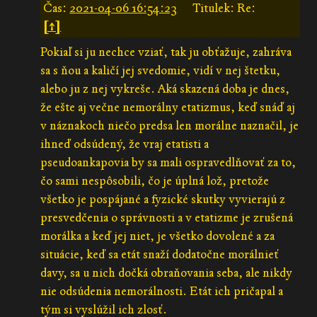
Čas:
2021-04-06 16:54:23
Titulek: Re:
[↑]
Pokiaľ si ju nechce vziať, tak ju obťažuje, zahráva
sa s ňou a kaličí jej svedomie, vidí v nej štetku,
alebo ju z nej vykreše. Aká skazená doba je dnes,
že ešte aj večne nemorálny etatizmus, keď snáď aj
v náznakoch niečo predsa len morálne naznačil, je
ihneď odsúdený, že vraj etatisti a
pseudoankapovia by sa mali ospravedlňovať za to,
čo sami nespôsobili, čo je úplná lož, pretože
všetko je pospájané a fyzické skutky vyvierajú z
presvedčenia o správnosti a v etatizme je zrušená
morálka a keď jej niet, je všetko dovolené a za
situácie, keď sa etát snaží dodatočne morálnieť
davy, sa u nich dočká obraňovania seba, ale nikdy
nie odsúdenia nemorálnosti. Etát ich pričapal a
tým si vyslúžil ich zlosť.