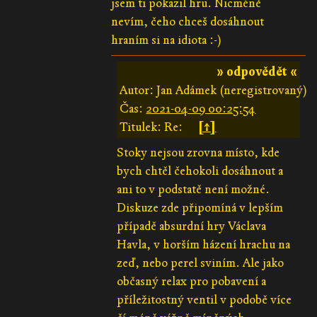
jsem ti pokazil hru. Nicméně
nevím, čeho chceš dosáhnout
hraním si na idiota :-)
» odpovědět «
Autor: Jan Adámek (neregistrovaný)
Čas:
2021-04-09 00:25:54
Titulek: Re:
[↑]
Stoky nejsou zrovna místo, kde
bych chtěl čehokoli dosáhnout a
ani to v podstatě není možné.
Diskuze zde připomíná v lepším
případě absurdní hry Václava
Havla, v horším házení hrachu na
zeď, nebo perel sviním. Ale jako
občasný relax pro pobavení a
příležitostný ventil v podobě více