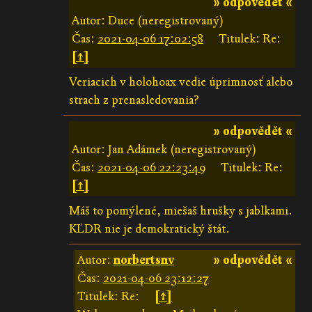
» odpovědět «
Autor: Duce (neregistrovaný)
Čas:
2021-04-06 17:02:58
Titulek: Re:
[↑]
Veriacich v holohoax vedie úprimnosť alebo
strach z prenasledovania?
» odpovědět «
Autor: Jan Adámek (neregistrovaný)
Čas:
2021-04-06 22:23:49
Titulek: Re:
[↑]
Máš to pomýlené, miešaš hrušky s jablkami.
KĽDR nie je demokratický štát.
Autor:
norbertsnv
» odpovědět «
Čas:
2021-04-06 23:12:27
Titulek: Re:
[↑]