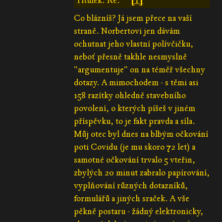
Titulek: Re:
[↑]
Co blázníš? Já jsem přece na vaší
straně. Norbertovi jen dávám
ochutnat jeho vlastní polívčičku,
neboť přesně takhle nesmyslně
"argumentuje" on na téměř všechny
dotazy. A mimochodem - s těmi asi
158 razítky ohledně stavebního
povolení, o kterých píšeš v jiném
příspěvku, to je fakt pravda a síla.
Můj otec byl dnes na blbým očkování
poti Covidu (je mu skoro 72 let) a
samotné očkování trvalo 5 vteřin,
zbylých 20 minut zabralo papírování,
vyplňování různých dotazníků,
formulářů a jiných sraček. A vše
pěkně postaru - žádný elektronicky,