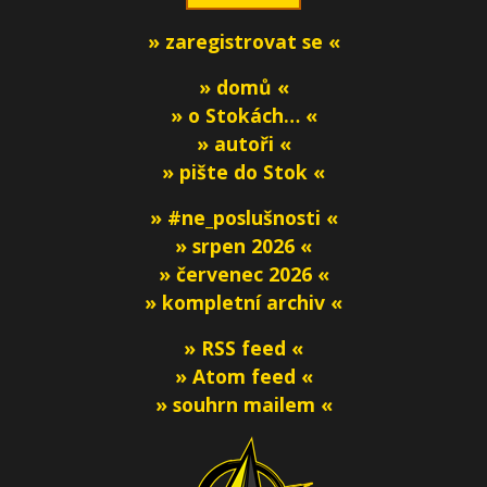
» zaregistrovat se «
» domů «
» o Stokách… «
» autoři «
» pište do Stok «
» #ne_poslušnosti «
» srpen 2026 «
» červenec 2026 «
» kompletní archiv «
» RSS feed «
» Atom feed «
» souhrn mailem «