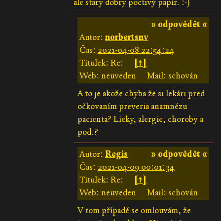
ale starý dobrý poctivý papír. :-)
» odpovědět «
Autor:
norbertsnv
Čas:
2021-04-08 22:54:24
Titulek: Re:
[↑]
Web: neuveden
Mail: schován
A to je akože chyba že si lekári pred
očkovaním preveria anamnézu
pacienta? Lieky, alergie, choroby a
pod.?
Autor:
Regis
» odpovědět «
Čas:
2021-04-09 00:01:34
Titulek: Re:
[↑]
Web: neuveden
Mail: schován
V tom případě se omlouvám, že