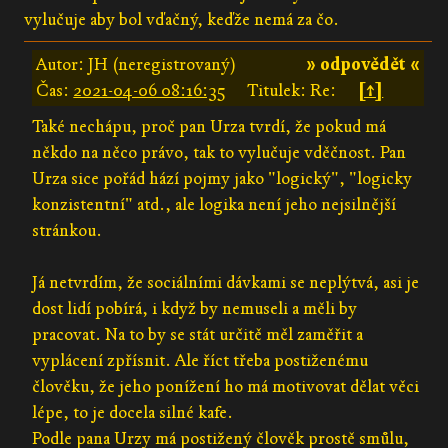
vylučuje aby bol vďačný, keďže nemá za čo.
Autor: JH (neregistrovaný)
» odpovědět «
Čas:
2021-04-06 08:16:35
Titulek: Re:
[↑]
Také nechápu, proč pan Urza tvrdí, že pokud má
někdo na něco právo, tak to vylučuje vděčnost. Pan
Urza sice pořád hází pojmy jako "logický", "logicky
konzistentní" atd., ale logika není jeho nejsilnější
stránkou.
Já netvrdím, že sociálními dávkami se neplýtvá, asi je
dost lidí pobírá, i když by nemuseli a měli by
pracovat. Na to by se stát určitě měl zaměřit a
vyplácení zpřísnit. Ale říct třeba postiženému
člověku, že jeho ponížení ho má motivovat dělat věci
lépe, to je docela silné kafe.
Podle pana Urzy má postižený člověk prostě smůlu,