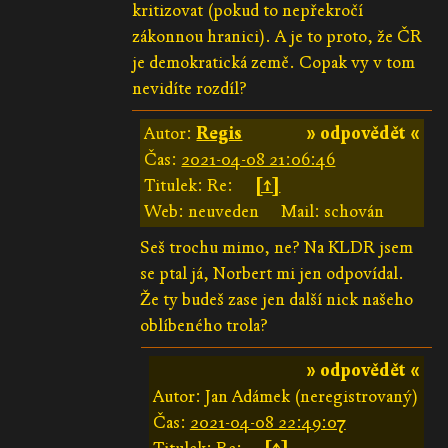
kritizovat (pokud to nepřekročí
zákonnou hranici). A je to proto, že ČR
je demokratická země. Copak vy v tom
nevidíte rozdíl?
Autor:
Regis
» odpovědět «
Čas:
2021-04-08 21:06:46
Titulek: Re:
[↑]
Web: neuveden
Mail: schován
Seš trochu mimo, ne? Na KLDR jsem
se ptal já, Norbert mi jen odpovídal.
Že ty budeš zase jen další nick našeho
oblíbeného trola?
» odpovědět «
Autor: Jan Adámek (neregistrovaný)
Čas:
2021-04-08 22:49:07