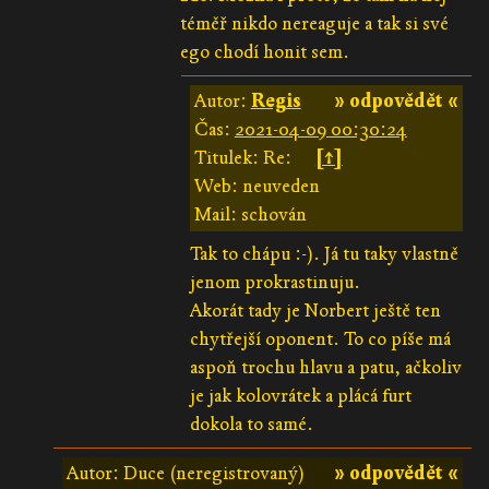
téměř nikdo nereaguje a tak si své
ego chodí honit sem.
Autor:
Regis
» odpovědět «
Čas:
2021-04-09 00:30:24
Titulek: Re:
[↑]
Web: neuveden
Mail: schován
Tak to chápu :-). Já tu taky vlastně
jenom prokrastinuju.
Akorát tady je Norbert ještě ten
chytřejší oponent. To co píše má
aspoň trochu hlavu a patu, ačkoliv
je jak kolovrátek a plácá furt
dokola to samé.
Autor: Duce (neregistrovaný)
» odpovědět «