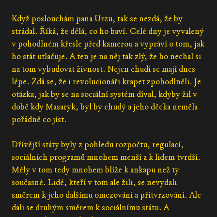
Když poslouchám pana Urzu, tak se nezdá, že by
strádal. Říká, že dělá, co ho baví. Celé dny je vyvalený
v pohodlném křesle před kamerou a vypráví o tom, jak
ho stát utlačuje. A ten je na něj tak zlý, že ho nechal si
na tom vybudovat živnost. Nejen chudí se mají dnes
lépe. Zdá se, že i revolucionáři krapet zpohodlněli. Je
otázka, jak by se na sociální systém díval, kdyby žil v
době kdy Masaryk, byl by chudý a jeho děcka neměla
pořádně co jíst.
Dřívější státy byly z pohledu rozpočtu, regulací,
sociálních programů mnohem menší a k lidem tvrdší.
Měly v tom tedy mnohem blíže k ankapu než ty
současné. Lidé, kteří v tom ale žili, se nevydali
směrem k jeho dalšímu omezování a přitvrzování. Ale
dali se druhým směrem k sociálnímu státu. A