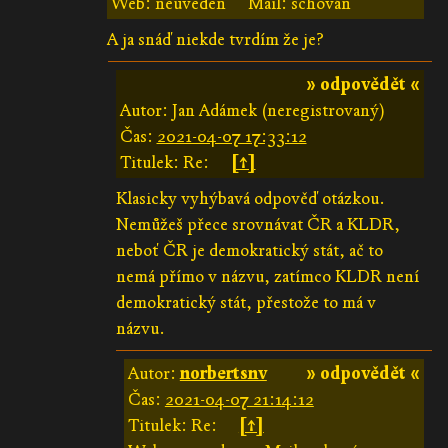
Web: neuveden
Mail: schován
A ja snáď niekde tvrdím že je?
» odpovědět «
Autor: Jan Adámek (neregistrovaný)
Čas:
2021-04-07 17:33:12
Titulek: Re:
[↑]
Klasicky vyhýbavá odpověď otázkou.
Nemůžeš přece srovnávat ČR a KLDR,
neboť ČR je demokratický stát, ač to
nemá přímo v názvu, zatímco KLDR není
demokratický stát, přestože to má v
názvu.
Autor:
norbertsnv
» odpovědět «
Čas:
2021-04-07 21:14:12
Titulek: Re:
[↑]