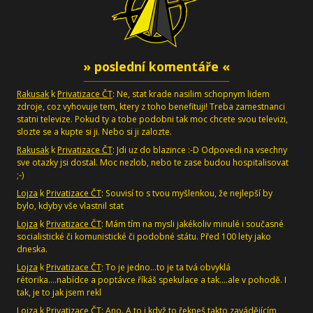
» poslední komentáře «
Rakusak
k
Privatizace ČT
: Ne, stat krade nasilim schopnym lidem
zdroje, coz vyhovuje tem, ktery z toho benefituji! Treba zamestnanci
statni televize. Pokud ty a tobe podobni tak moc chcete svou televizi,
slozte se a kupte si ji. Nebo si ji zalozte.
Rakusak
k
Privatizace ČT
: Jdi uz do blazince :-D Odpovedi na vsechny
sve otazky jsi dostal. Moc nezlob, nebo te zase budou hospitalisovat
;-)
Lojza
k
Privatizace ČT
: Souvisí to s tvou myšlenkou, že nejlepší by
bylo, kdyby vše vlastnil stat
Lojza
k
Privatizace ČT
: Mám tím na mysli jakékoliv minulé i současné
socialistické či komunistické či podobné státu. Před 100 lety jako
dneska.
Lojza
k
Privatizace ČT
: To je jedno...to je ta tvá obvyklá
rétorika....nabídce a poptávce říkáš spekulace a tak....ale v pohodě. I
tak, je to jak jsem rekl
Lojza
k
Privatizace ČT
: Ano. A to i když to řekneš takto zavádějícím