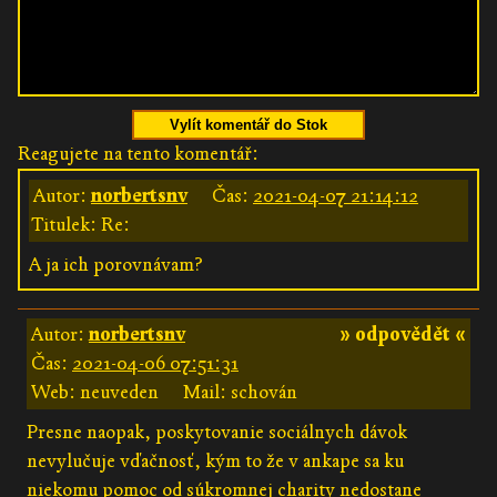
Vylít komentář do Stok
Reagujete na tento komentář:
Autor:
norbertsnv
Čas:
2021-04-07 21:14:12
Titulek: Re:
A ja ich porovnávam?
Autor:
norbertsnv
» odpovědět «
Čas:
2021-04-06 07:51:31
Web: neuveden
Mail: schován
Presne naopak, poskytovanie sociálnych dávok
nevylučuje vďačnosť, kým to že v ankape sa ku
niekomu pomoc od súkromnej charity nedostane