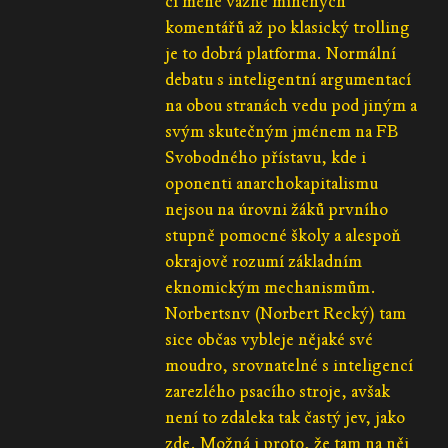
čí méně vážně míněných
komentářů až po klasický trolling
je to dobrá platforma. Normální
debatu s inteligentní argumentací
na obou stranách vedu pod jiným a
svým skutečným jménem na FB
Svobodného přístavu, kde i
oponenti anarchokapitalismu
nejsou na úrovni žáků prvního
stupně pomocné školy a alespoň
okrajově rozumí základním
eknomickým mechanismům.
Norbertsnv (Norbert Recký) tam
sice občas vybleje nějaké své
moudro, srovnatelné s inteligencí
zarezlého psacího stroje, avšak
není to zdaleka tak častý jev, jako
zde. Možná i proto, že tam na něj