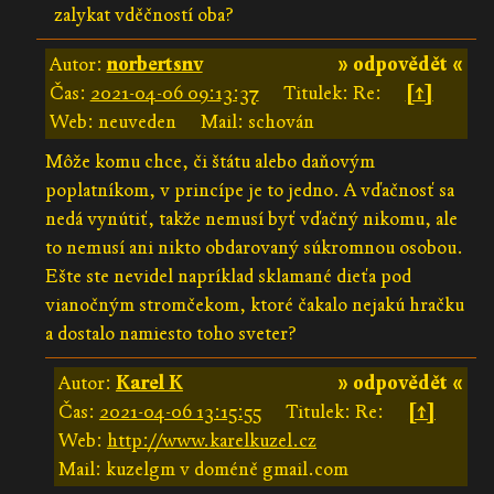
zalykat vděčností oba?
Autor:
norbertsnv
» odpovědět «
Čas:
2021-04-06 09:13:37
Titulek: Re:
[↑]
Web: neuveden
Mail: schován
Môže komu chce, či štátu alebo daňovým
poplatníkom, v princípe je to jedno. A vďačnosť sa
nedá vynútiť, takže nemusí byť vďačný nikomu, ale
to nemusí ani nikto obdarovaný súkromnou osobou.
Ešte ste nevidel napríklad sklamané dieťa pod
vianočným stromčekom, ktoré čakalo nejakú hračku
a dostalo namiesto toho sveter?
Autor:
Karel K
» odpovědět «
Čas:
2021-04-06 13:15:55
Titulek: Re:
[↑]
Web:
http://www.karelkuzel.cz
Mail: kuzelgm v doméně gmail.com