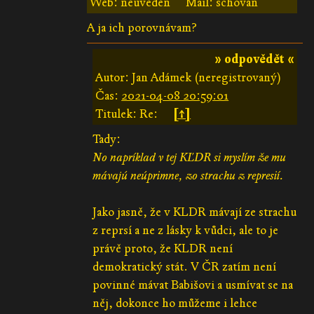
Web: neuveden
Mail: schován
A ja ich porovnávam?
» odpovědět «
Autor: Jan Adámek (neregistrovaný)
Čas:
2021-04-08 20:59:01
Titulek: Re:
[↑]
Tady:
No napríklad v tej KĽDR si myslím že mu
mávajú neúprimne, zo strachu z represií.
Jako jasně, že v KLDR mávají ze strachu
z reprsí a ne z lásky k vůdci, ale to je
právě proto, že KLDR není
demokratický stát. V ČR zatím není
povinné mávat Babišovi a usmívat se na
něj, dokonce ho můžeme i lehce