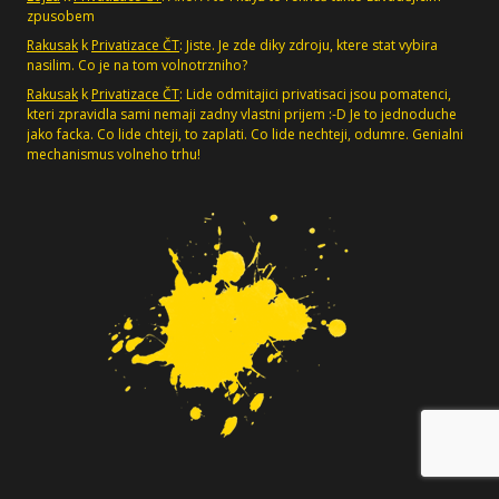
zpusobem
Rakusak
k
Privatizace ČT
: Jiste. Je zde diky zdroju, ktere stat vybira
nasilim. Co je na tom volnotrzniho?
Rakusak
k
Privatizace ČT
: Lide odmitajici privatisaci jsou pomatenci,
kteri zpravidla sami nemaji zadny vlastni prijem :-D Je to jednoduche
jako facka. Co lide chteji, to zaplati. Co lide nechteji, odumre. Genialni
mechanismus volneho trhu!