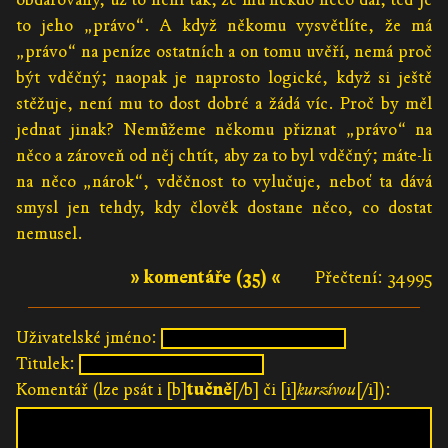
to jeho „právo“. A když někomu vysvětlíte, že má
„právo“ na peníze ostatních a on tomu uvěří, nemá proč
být vděčný; naopak je naprosto logické, když si ještě
stěžuje, není mu to dost dobré a žádá víc. Proč by měl
jednat jinak? Nemůžeme někomu přiznat „právo“ na
něco a zároveň od něj chtít, aby za to byl vděčný; máte-li
na něco „nárok“, vděčnost to vylučuje, neboť ta dává
smysl jen tehdy, kdy člověk dostane něco, co dostat
nemusel.
» komentáře (35) «
Přečtení: 34995
Uživatelské jméno:
Titulek:
Komentář (lze psát i [b]
tučně
[/b] či [i]
kurzívou
[/i]):