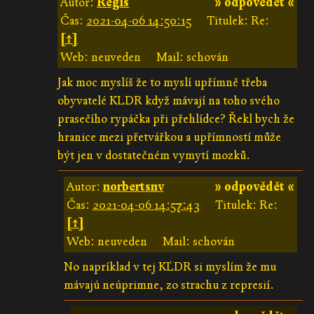
Autor:
Regis
» odpovědět «
Čas:
2021-04-06 14:50:15
Titulek: Re:
[↑]
Web: neuveden
Mail: schován
Jak moc myslíš že to myslí upřímně třeba
obyvatelé KLDR když mávají na toho svého
prasečího rypáčka při přehlídce? Řekl bych že
hranice mezi přetvářkou a upřímností může
být jen v dostatečném vymytí mozků.
Autor:
norbertsnv
» odpovědět «
Čas:
2021-04-06 14:57:43
Titulek: Re:
[↑]
Web: neuveden
Mail: schován
No napríklad v tej KĽDR si myslím že mu
mávajú neúprimne, zo strachu z represií.