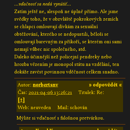
...vďačnosť sa nedá vynútiť...
Zatím ještě ne, alespoň ne úplně přímo. Ale jsme
svědky toho, že v obzvláště pokrokových zemích
se chlapci omlouvají dívkám za sexuální
obtěžování, kterého se nedopustili, běloši se
omlouvají barevným za příkoří, se kterém oni sami
nemají vůbec nic společného, atd.
Daleko účinnější než policejní pendreky nebo
hrozba vězením je monopol státu na vzdělání, ten
dokáže zavést povinnou vděčnost celkem snadno.
Autor:
norbertsnv
» odpovědět «
Čas:
2021-04-06 13:26:21
Titulek: Re:
[↑]
Web: neuveden
Mail: schován
Mýlite si vďačnosť s falošnou pretvárkou.