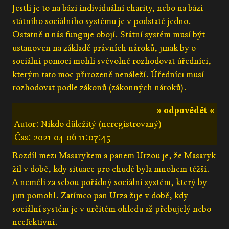
Jestli je to na bázi individuální charity, nebo na bázi
státního sociálního systému je v podstatě jedno.
Ostatně u nás funguje obojí. Státní systém musí být
ustanoven na základě právních nároků, jinak by o
sociální pomoci mohli svévolně rozhodovat úředníci,
kterým tato moc přirozeně nenáleží. Úředníci musí
rozhodovat podle zákonů (zákonných nároků).
» odpovědět «
Autor: Nikdo důležitý (neregistrovaný)
Čas:
2021-04-06 11:07:45
Rozdíl mezi Masarykem a panem Urzou je, že Masaryk
žil v době, kdy situace pro chudé byla mnohem těžší.
A neměli za sebou pořádný sociální systém, který by
jim pomohl. Zatímco pan Urza žije v době, kdy
sociální systém je v určitém ohledu až přebujelý nebo
neefektivní.