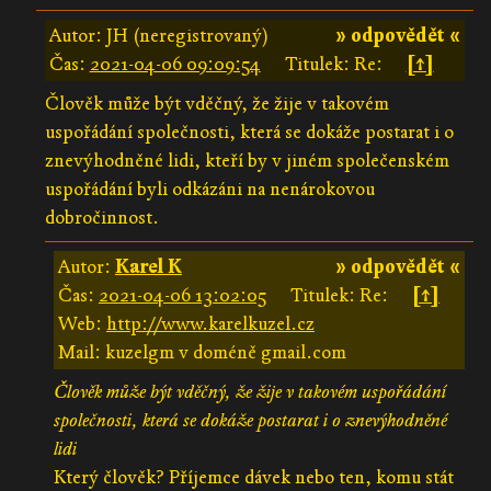
Autor: JH (neregistrovaný)
» odpovědět «
Čas:
2021-04-06 09:09:54
Titulek: Re:
[↑]
Člověk může být vděčný, že žije v takovém
uspořádání společnosti, která se dokáže postarat i o
znevýhodněné lidi, kteří by v jiném společenském
uspořádání byli odkázáni na nenárokovou
dobročinnost.
Autor:
Karel K
» odpovědět «
Čas:
2021-04-06 13:02:05
Titulek: Re:
[↑]
Web:
http://www.karelkuzel.cz
Mail: kuzelgm v doméně gmail.com
Člověk může být vděčný, že žije v takovém uspořádání
společnosti, která se dokáže postarat i o znevýhodněné
lidi
Který člověk? Příjemce dávek nebo ten, komu stát