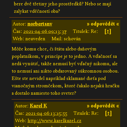
bere dvě třetiny jeho prostředků? Nebo se mají
zalykat vděčností oba?
Autor:
norbertsnv
» odpovědět «
Čas:
2021-04-06 09:13:37
Titulek: Re:
[↑]
Web: neuveden
Mail: schován
Môže komu chce, či štátu alebo daňovým
poplatníkom, v princípe je to jedno. A vďačnosť sa
nedá vynútiť, takže nemusí byť vďačný nikomu, ale
to nemusí ani nikto obdarovaný súkromnou osobou.
Ešte ste nevidel napríklad sklamané dieťa pod
vianočným stromčekom, ktoré čakalo nejakú hračku
a dostalo namiesto toho sveter?
Autor:
Karel K
» odpovědět «
Čas:
2021-04-06 13:15:55
Titulek: Re:
[↑]
Web:
http://www.karelkuzel.cz