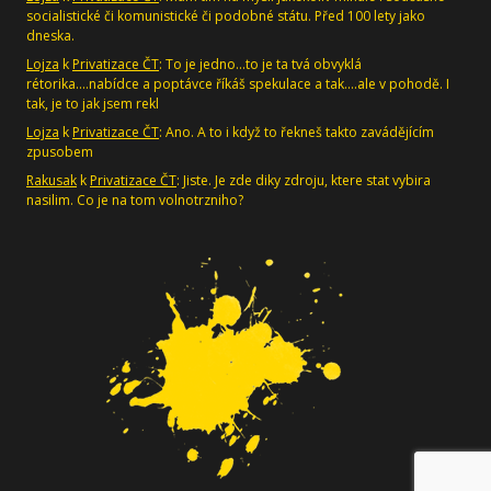
socialistické či komunistické či podobné státu. Před 100 lety jako
dneska.
Lojza
k
Privatizace ČT
: To je jedno...to je ta tvá obvyklá
rétorika....nabídce a poptávce říkáš spekulace a tak....ale v pohodě. I
tak, je to jak jsem rekl
Lojza
k
Privatizace ČT
: Ano. A to i když to řekneš takto zavádějícím
zpusobem
Rakusak
k
Privatizace ČT
: Jiste. Je zde diky zdroju, ktere stat vybira
nasilim. Co je na tom volnotrzniho?