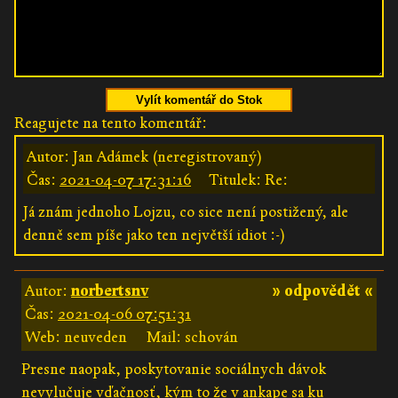
Vylít komentář do Stok
Reagujete na tento komentář:
Autor: Jan Adámek (neregistrovaný)
Čas:
2021-04-07 17:31:16
Titulek: Re:
Já znám jednoho Lojzu, co sice není postižený, ale
denně sem píše jako ten největší idiot :-)
Autor:
norbertsnv
» odpovědět «
Čas:
2021-04-06 07:51:31
Web: neuveden
Mail: schován
Presne naopak, poskytovanie sociálnych dávok
nevylučuje vďačnosť, kým to že v ankape sa ku