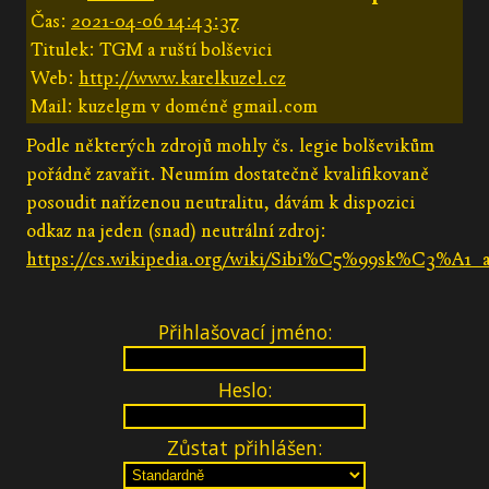
Čas:
2021-04-06 14:43:37
Titulek: TGM a ruští bolševici
Web:
http://www.karelkuzel.cz
Mail: kuzelgm v doméně gmail.com
Podle některých zdrojů mohly čs. legie bolševikům
pořádně zavařit. Neumím dostatečně kvalifikovaně
posoudit nařízenou neutralitu, dávám k dispozici
odkaz na jeden (snad) neutrální zdroj:
https://cs.wikipedia.org/wiki/Sibi%C5%99sk%C3%A1
Přihlašovací jméno:
Heslo:
Zůstat přihlášen: