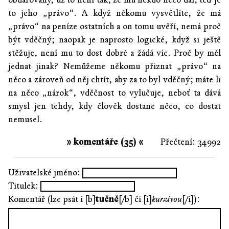
to jeho „právo“. A když někomu vysvětlíte, že má
„právo“ na peníze ostatních a on tomu uvěří, nemá proč
být vděčný; naopak je naprosto logické, když si ještě
stěžuje, není mu to dost dobré a žádá víc. Proč by měl
jednat jinak? Nemůžeme někomu přiznat „právo“ na
něco a zároveň od něj chtít, aby za to byl vděčný; máte-li
na něco „nárok“, vděčnost to vylučuje, neboť ta dává
smysl jen tehdy, kdy člověk dostane něco, co dostat
nemusel.
» komentáře (35) «
Přečtení: 34992
Uživatelské jméno:
Titulek:
Komentář (lze psát i [b]
tučně
[/b] či [i]
kurzívou
[/i]):