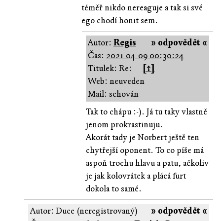
téměř nikdo nereaguje a tak si své
ego chodí honit sem.
Autor:
Regis
» odpovědět «
Čas:
2021-04-09 00:30:24
Titulek: Re:
[↑]
Web: neuveden
Mail: schován
Tak to chápu :-). Já tu taky vlastně
jenom prokrastinuju.
Akorát tady je Norbert ještě ten
chytřejší oponent. To co píše má
aspoň trochu hlavu a patu, ačkoliv
je jak kolovrátek a plácá furt
dokola to samé.
Autor: Duce (neregistrovaný)
» odpovědět «