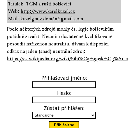
Titulek: TGM a ruští bolševici
Web:
http://www.karelkuzel.cz
Mail: kuzelgm v doméně gmail.com
Podle některých zdrojů mohly čs. legie bolševikům
pořádně zavařit. Neumím dostatečně kvalifikovaně
posoudit nařízenou neutralitu, dávám k dispozici
odkaz na jeden (snad) neutrální zdroj:
https://cs.wikipedia.org/wiki/Sibi%C5%99sk%C3%A1
Přihlašovací jméno:
Heslo:
Zůstat přihlášen: