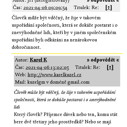
Autor: JH (neregistrovaný)
» odpovědět «
Čas:
2021-04-06 09:09:54
Titulek: Re:
[↑]
Člověk může být vděčný, že žije v takovém
uspořádání společnosti, která se dokáže postarat i o
znevýhodněné lidi, kteří by v jiném společenském
uspořádání byli odkázáni na nenárokovou
dobročinnost.
Autor:
Karel K
» odpovědět «
Čas:
2021-04-06 13:02:05
Titulek: Re:
[↑]
Web:
http://www.karelkuzel.cz
Mail: kuzelgm v doméně gmail.com
Člověk může být vděčný, že žije v takovém uspořádání
společnosti, která se dokáže postarat i o znevýhodněné
lidi
Který člověk? Příjemce dávek nebo ten, komu stát
bere dvě třetiny jeho prostředků? Nebo se mají