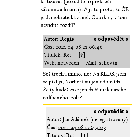
kritizovat (pokud to nepřekročí
zákonnou hranici). A je to proto, že ČR
je demokratická země. Copak vy v tom
nevidíte rozdíl?
Autor:
Regis
» odpovědět «
Čas:
2021-04-08 21:06:46
Titulek: Re:
[↑]
Web: neuveden
Mail: schován
Seš trochu mimo, ne? Na KLDR jsem
se ptal já, Norbert mi jen odpovídal.
Že ty budeš zase jen další nick našeho
oblíbeného trola?
» odpovědět «
Autor: Jan Adámek (neregistrovaný)
Čas:
2021-04-08 22:49:07
Titulek: Re:
[↑]