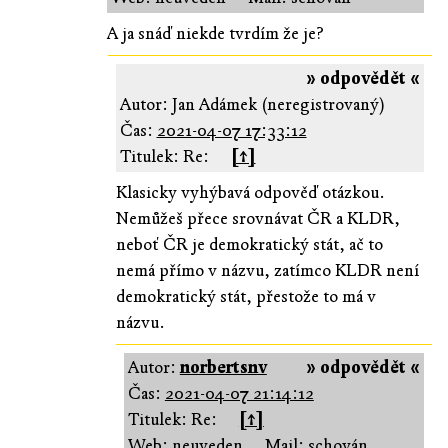
A ja snáď niekde tvrdím že je?
» odpovědět «
Autor: Jan Adámek (neregistrovaný)
Čas:
2021-04-07 17:33:12
Titulek: Re:
[↑]
Klasicky vyhýbavá odpověď otázkou.
Nemůžeš přece srovnávat ČR a KLDR,
neboť ČR je demokratický stát, ač to
nemá přímo v názvu, zatímco KLDR není
demokratický stát, přestože to má v
názvu.
Autor:
norbertsnv
» odpovědět «
Čas:
2021-04-07 21:14:12
Titulek: Re:
[↑]
Web: neuveden
Mail: schován