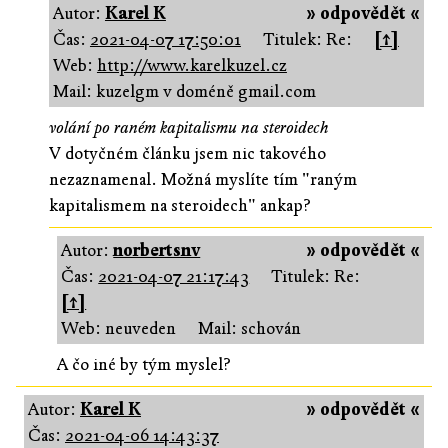
Autor:
Karel K
» odpovědět «
Čas:
2021-04-07 17:50:01
Titulek: Re:
[↑]
Web:
http://www.karelkuzel.cz
Mail: kuzelgm v doméně gmail.com
volání po raném kapitalismu na steroidech
V dotyčném článku jsem nic takového
nezaznamenal. Možná myslíte tím "raným
kapitalismem na steroidech" ankap?
Autor:
norbertsnv
» odpovědět «
Čas:
2021-04-07 21:17:43
Titulek: Re:
[↑]
Web: neuveden
Mail: schován
A čo iné by tým myslel?
Autor:
Karel K
» odpovědět «
Čas:
2021-04-06 14:43:37