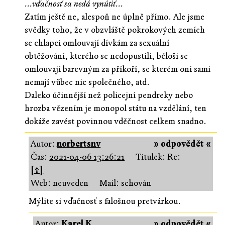
...vďačnosť sa nedá vynútiť...
Zatím ještě ne, alespoň ne úplně přímo. Ale jsme
svědky toho, že v obzvláště pokrokových zemích
se chlapci omlouvají dívkám za sexuální
obtěžování, kterého se nedopustili, běloši se
omlouvají barevným za příkoří, se kterém oni sami
nemají vůbec nic společného, atd.
Daleko účinnější než policejní pendreky nebo
hrozba vězením je monopol státu na vzdělání, ten
dokáže zavést povinnou vděčnost celkem snadno.
Autor:
norbertsnv
» odpovědět «
Čas:
2021-04-06 13:26:21
Titulek: Re:
[↑]
Web: neuveden
Mail: schován
Mýlite si vďačnosť s falošnou pretvárkou.
Autor:
Karel K
» odpovědět «