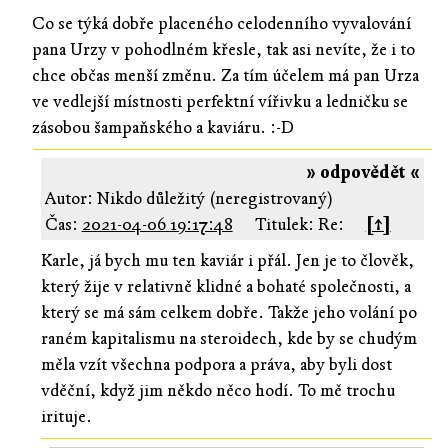
Co se týká dobře placeného celodenního vyvalování
pana Urzy v pohodlném křesle, tak asi nevíte, že i to
chce občas menší změnu. Za tím účelem má pan Urza
ve vedlejší místnosti perfektní vířivku a ledničku se
zásobou šampaňského a kaviáru. :-D
» odpovědět «
Autor: Nikdo důležitý (neregistrovaný)
Čas:
2021-04-06 19:17:48
Titulek: Re:
[↑]
Karle, já bych mu ten kaviár i přál. Jen je to člověk,
který žije v relativně klidné a bohaté společnosti, a
který se má sám celkem dobře. Takže jeho volání po
raném kapitalismu na steroidech, kde by se chudým
měla vzít všechna podpora a práva, aby byli dost
vděční, když jim někdo něco hodí. To mě trochu
irituje.