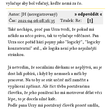
vylučuje aby bol vďačný, keďže nemá za čo.
Autor: JH (neregistrovaný)
» odpovědět «
Čas:
2021-04-06 08:16:35
Titulek: Re:
[↑]
Také nechápu, proč pan Urza tvrdí, že pokud má
někdo na něco právo, tak to vylučuje vděčnost. Pan
Urza sice pořád hází pojmy jako "logický", "logicky
konzistentní" atd., ale logika není jeho nejsilnější
stránkou.
Já netvrdím, že sociálními dávkami se neplýtvá, asi je
dost lidí pobírá, i když by nemuseli a měli by
pracovat. Na to by se stát určitě měl zaměřit a
vyplácení zpřísnit. Ale říct třeba postiženému
člověku, že jeho ponížení ho má motivovat dělat věci
lépe, to je docela silné kafe.
Podle pana Urzy má postižený člověk prostě smůlu,