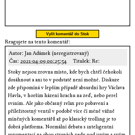
Vylít komentář do Stok
Reagujete na tento komentář:
Autor: Jan Adámek (neregistrovaný)
Čas:
2021-04-09 00:25:54
Titulek: Re:
Stoky nejsou zrovna místo, kde bych chtěl čehokoli
dosáhnout a ani to v podstatě není možné. Diskuze
zde připomíná v lepším případě absurdní hry Václava
Havla, v horším házení hrachu na zeď, nebo perel
sviním. Ale jako občasný relax pro pobavení a
příležitostný ventil v podobě více čí méně vážně
míněných komentářů až po klasický trolling je to
dobrá platforma. Normální debatu s inteligentní
argumentací na obou stranách vedu pod jiným a svým