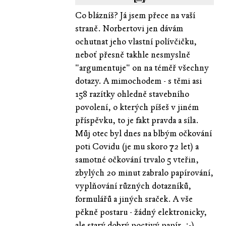
Co blázníš? Já jsem přece na vaší
straně. Norbertovi jen dávám
ochutnat jeho vlastní polívčičku,
neboť přesně takhle nesmyslně
"argumentuje" on na téměř všechny
dotazy. A mimochodem - s těmi asi
158 razítky ohledně stavebního
povolení, o kterých píšeš v jiném
příspěvku, to je fakt pravda a síla.
Můj otec byl dnes na blbým očkování
poti Covidu (je mu skoro 72 let) a
samotné očkování trvalo 5 vteřin,
zbylých 20 minut zabralo papírování,
vyplňování různých dotazníků,
formulářů a jiných sraček. A vše
pěkně postaru - žádný elektronicky,
ale starý dobrý poctivý papír. :-)