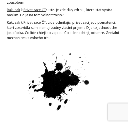
zpusobem
Rakusak
k
Privatizace ČT
: Jiste. Je zde diky zdroju, ktere stat vybira
nasilim. Co je na tom volnotrzniho?
Rakusak
k
Privatizace ČT
: Lide odmitajici privatisaci jsou pomatenci,
kteri zpravidla sami nemaji zadny vlastni prijem :-D Je to jednoduche
jako facka. Co lide chteji, to zaplati. Co lide nechteji, odumre. Genialni
mechanismus volneho trhu!