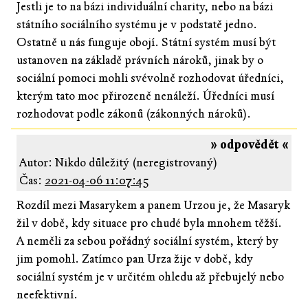
Jestli je to na bázi individuální charity, nebo na bázi
státního sociálního systému je v podstatě jedno.
Ostatně u nás funguje obojí. Státní systém musí být
ustanoven na základě právních nároků, jinak by o
sociální pomoci mohli svévolně rozhodovat úředníci,
kterým tato moc přirozeně nenáleží. Úředníci musí
rozhodovat podle zákonů (zákonných nároků).
» odpovědět «
Autor: Nikdo důležitý (neregistrovaný)
Čas:
2021-04-06 11:07:45
Rozdíl mezi Masarykem a panem Urzou je, že Masaryk
žil v době, kdy situace pro chudé byla mnohem těžší.
A neměli za sebou pořádný sociální systém, který by
jim pomohl. Zatímco pan Urza žije v době, kdy
sociální systém je v určitém ohledu až přebujelý nebo
neefektivní.