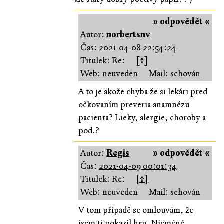
» odpovědět «
Autor:
norbertsnv
Čas:
2021-04-08 22:54:24
Titulek: Re:
[↑]
Web: neuveden
Mail: schován
A to je akože chyba že si lekári pred
očkovaním preveria anamnézu
pacienta? Lieky, alergie, choroby a
pod.?
Autor:
Regis
» odpovědět «
Čas:
2021-04-09 00:01:34
Titulek: Re:
[↑]
Web: neuveden
Mail: schován
V tom případě se omlouvám, že
jsem ti pokazil hru. Nicméně