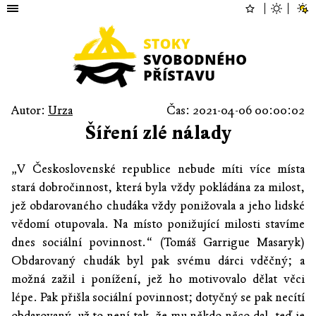
Autor:
Urza
Čas: 2021-04-06 00:00:02
Šíření zlé nálady
„V Československé republice nebude míti více místa
stará dobročinnost, která byla vždy pokládána za milost,
jež obdarovaného chudáka vždy ponižovala a jeho lidské
vědomí otupovala. Na místo ponižující milosti stavíme
dnes sociální povinnost.“ (Tomáš Garrigue Masaryk)
Obdarovaný chudák byl pak svému dárci vděčný; a
možná zažil i ponížení, jež ho motivovalo dělat věci
lépe. Pak přišla sociální povinnost; dotyčný se pak necítí
obdarovaný, už to není tak, že mu někdo něco dal, teď je