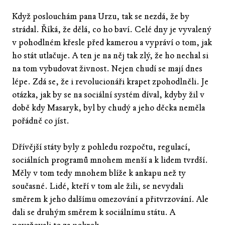
Když poslouchám pana Urzu, tak se nezdá, že by
strádal. Říká, že dělá, co ho baví. Celé dny je vyvalený
v pohodlném křesle před kamerou a vypráví o tom, jak
ho stát utlačuje. A ten je na něj tak zlý, že ho nechal si
na tom vybudovat živnost. Nejen chudí se mají dnes
lépe. Zdá se, že i revolucionáři krapet zpohodlněli. Je
otázka, jak by se na sociální systém díval, kdyby žil v
době kdy Masaryk, byl by chudý a jeho děcka neměla
pořádně co jíst.
Dřívější státy byly z pohledu rozpočtu, regulací,
sociálních programů mnohem menší a k lidem tvrdší.
Měly v tom tedy mnohem blíže k ankapu než ty
současné. Lidé, kteří v tom ale žili, se nevydali
směrem k jeho dalšímu omezování a přitvrzování. Ale
dali se druhým směrem k sociálnímu státu. A