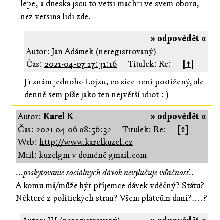
lepe, a dneska jsou to vetsi machri ve svem oboru,
nez vetsina lidi zde.
» odpovědět «
Autor: Jan Adámek (neregistrovaný)
Čas:
2021-04-07 17:31:16
Titulek: Re:
[↑]
Já znám jednoho Lojzu, co sice není postižený, ale
denně sem píše jako ten největší idiot :-)
Autor:
Karel K
» odpovědět «
Čas:
2021-04-06 08:56:32
Titulek: Re:
[↑]
Web:
http://www.karelkuzel.cz
Mail: kuzelgm v doméně gmail.com
...poskytovanie sociálnych dávok nevylučuje vďačnosť..
A komu má/může být příjemce dávek vděčný? Státu?
Některé z politických stran? Všem plátcům daní?,...?