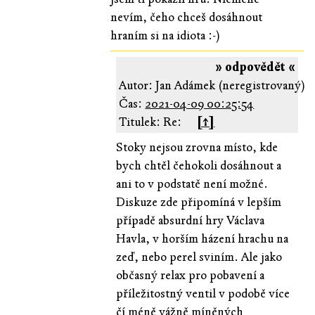
nevím, čeho chceš dosáhnout
hraním si na idiota :-)
» odpovědět «
Autor: Jan Adámek (neregistrovaný)
Čas:
2021-04-09 00:25:54
Titulek: Re:
[↑]
Stoky nejsou zrovna místo, kde
bych chtěl čehokoli dosáhnout a
ani to v podstatě není možné.
Diskuze zde připomíná v lepším
případě absurdní hry Václava
Havla, v horším házení hrachu na
zeď, nebo perel sviním. Ale jako
občasný relax pro pobavení a
příležitostný ventil v podobě více
čí méně vážně míněných