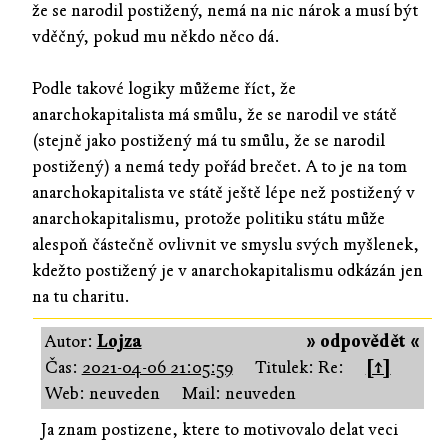
že se narodil postižený, nemá na nic nárok a musí být
vděčný, pokud mu někdo něco dá.
Podle takové logiky můžeme říct, že
anarchokapitalista má smůlu, že se narodil ve státě
(stejně jako postižený má tu smůlu, že se narodil
postižený) a nemá tedy pořád brečet. A to je na tom
anarchokapitalista ve státě ještě lépe než postižený v
anarchokapitalismu, protože politiku státu může
alespoň částečně ovlivnit ve smyslu svých myšlenek,
kdežto postižený je v anarchokapitalismu odkázán jen
na tu charitu.
Autor:
Lojza
» odpovědět «
Čas:
2021-04-06 21:05:59
Titulek: Re:
[↑]
Web: neuveden
Mail: neuveden
Ja znam postizene, ktere to motivovalo delat veci