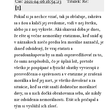
Čas:
2021-04-06 16:54:23
Titulek: Re:
[↑]
Pokiaľ si ju nechce vziať, tak ju obťažuje, zahráva
sa s ňou a kaličí jej svedomie, vidí v nej štetku,
alebo ju z nej vykreše. Aká skazená doba je dnes,
že ešte aj večne nemorálny etatizmus, keď snáď aj
v náznakoch niečo predsa len morálne naznačil, je
ihneď odsúdený, že vraj etatisti a
pseudoankapovia by sa mali ospravedlňovať za to,
čo sami nespôsobili, čo je úplná lož, pretože
všetko je pospájané a fyzické skutky vyvierajú z
presvedčenia o správnosti a v etatizme je zrušená
morálka a keď jej niet, je všetko dovolené a za
situácie, keď sa etát snaží dodatočne morálnieť
davy, sa u nich dočká obraňovania seba, ale nikdy
nie odsúdenia nemorálnosti. Etát ich pričapal a
tým si vyslúžil ich zlosť.