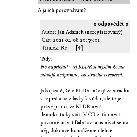
A ja ich porovnávam?
» odpovědět «
Autor: Jan Adámek (neregistrovaný)
Čas:
2021-04-08 20:59:01
Titulek: Re:
[↑]
Tady:
No napríklad v tej KĽDR si myslím že mu
mávajú neúprimne, zo strachu z represií.
Jako jasně, že v KLDR mávají ze strachu
z reprsí a ne z lásky k vůdci, ale to je
právě proto, že KLDR není
demokratický stát. V ČR zatím není
povinné mávat Babišovi a usmívat se na
něj, dokonce ho můžeme i lehce