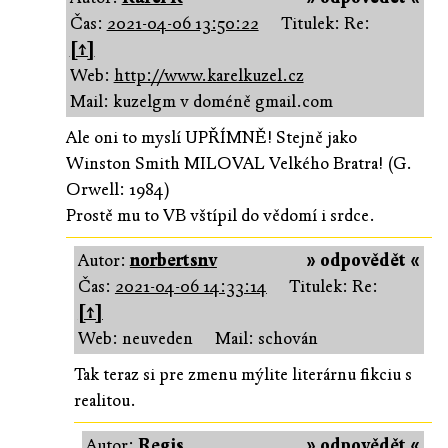
Čas:
2021-04-06 13:50:22
Titulek: Re:
[↑]
Web:
http://www.karelkuzel.cz
Mail: kuzelgm v doméně gmail.com
Ale oni to myslí UPŘÍMNĚ! Stejně jako
Winston Smith MILOVAL Velkého Bratra! (G.
Orwell: 1984)
Prostě mu to VB vštípil do vědomí i srdce.
Autor:
norbertsnv
» odpovědět «
Čas:
2021-04-06 14:33:14
Titulek: Re:
[↑]
Web: neuveden
Mail: schován
Tak teraz si pre zmenu mýlite literárnu fikciu s
realitou.
Autor:
Regis
» odpovědět «