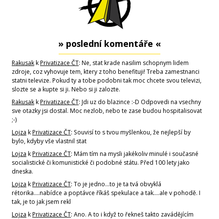
» poslední komentáře «
Rakusak
k
Privatizace ČT
: Ne, stat krade nasilim schopnym lidem
zdroje, coz vyhovuje tem, ktery z toho benefituji! Treba zamestnanci
statni televize. Pokud ty a tobe podobni tak moc chcete svou televizi,
slozte se a kupte si ji. Nebo si ji zalozte.
Rakusak
k
Privatizace ČT
: Jdi uz do blazince :-D Odpovedi na vsechny
sve otazky jsi dostal. Moc nezlob, nebo te zase budou hospitalisovat
;-)
Lojza
k
Privatizace ČT
: Souvisí to s tvou myšlenkou, že nejlepší by
bylo, kdyby vše vlastnil stat
Lojza
k
Privatizace ČT
: Mám tím na mysli jakékoliv minulé i současné
socialistické či komunistické či podobné státu. Před 100 lety jako
dneska.
Lojza
k
Privatizace ČT
: To je jedno...to je ta tvá obvyklá
rétorika....nabídce a poptávce říkáš spekulace a tak....ale v pohodě. I
tak, je to jak jsem rekl
Lojza
k
Privatizace ČT
: Ano. A to i když to řekneš takto zavádějícím