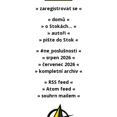
» zaregistrovat se «
» domů «
» o Stokách… «
» autoři «
» pište do Stok «
» #ne_poslušnosti «
» srpen 2026 «
» červenec 2026 «
» kompletní archiv «
» RSS feed «
» Atom feed «
» souhrn mailem «