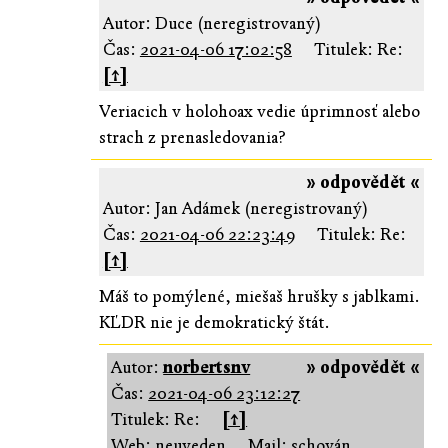
Autor: Duce (neregistrovaný)
Čas:
2021-04-06 17:02:58
Titulek: Re:
[↑]
Veriacich v holohoax vedie úprimnosť alebo
strach z prenasledovania?
» odpovědět «
Autor: Jan Adámek (neregistrovaný)
Čas:
2021-04-06 22:23:49
Titulek: Re:
[↑]
Máš to pomýlené, miešaš hrušky s jablkami.
KĽDR nie je demokratický štát.
Autor:
norbertsnv
» odpovědět «
Čas:
2021-04-06 23:12:27
Titulek: Re:
[↑]
Web: neuveden
Mail: schován