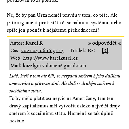
považovali to za pokrok.
Ne, že by pan Urza neměl pravdu v tom, co píše. Ale
je to argument proti státu či sociálnímu systému, nebo
spíše jen podnět k nějakému přehodnocení?
Autor:
Karel K
» odpovědět «
Čas:
2021-04-06 16:51:17
Titulek: Re:
[↑]
Web:
http://www.karelkuzel.cz
Mail: kuzelgm v doméně gmail.com
Lidé, kteří v tom ale žili, se nevydali směrem k jeho dalšímu
omezování a přitvrzování. Ale dali se druhým směrem k
sociálnímu státu.
To by mělo platit asi nejvíc na Američany, tam ten
dravý kapitalismus měl vytvořit daleko největší drajv
směrem k sociálnímu státu. Nicméně se tak úplně
nestalo.