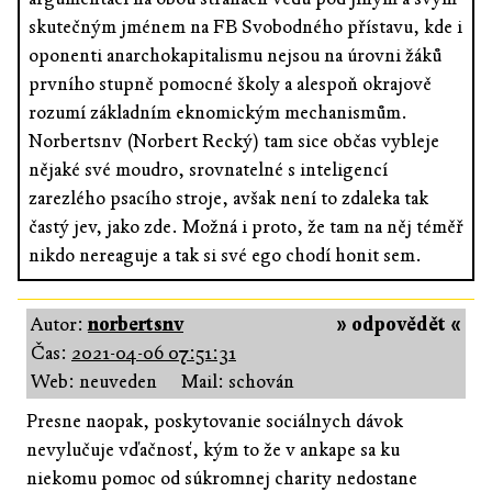
skutečným jménem na FB Svobodného přístavu, kde i
oponenti anarchokapitalismu nejsou na úrovni žáků
prvního stupně pomocné školy a alespoň okrajově
rozumí základním eknomickým mechanismům.
Norbertsnv (Norbert Recký) tam sice občas vybleje
nějaké své moudro, srovnatelné s inteligencí
zarezlého psacího stroje, avšak není to zdaleka tak
častý jev, jako zde. Možná i proto, že tam na něj téměř
nikdo nereaguje a tak si své ego chodí honit sem.
Autor:
norbertsnv
» odpovědět «
Čas:
2021-04-06 07:51:31
Web: neuveden
Mail: schován
Presne naopak, poskytovanie sociálnych dávok
nevylučuje vďačnosť, kým to že v ankape sa ku
niekomu pomoc od súkromnej charity nedostane