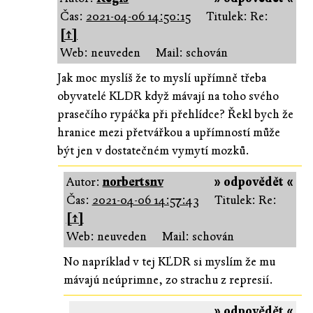
Čas:
2021-04-06 14:50:15
Titulek: Re:
[↑]
Web: neuveden
Mail: schován
Jak moc myslíš že to myslí upřímně třeba
obyvatelé KLDR když mávají na toho svého
prasečího rypáčka při přehlídce? Řekl bych že
hranice mezi přetvářkou a upřímností může
být jen v dostatečném vymytí mozků.
Autor:
norbertsnv
» odpovědět «
Čas:
2021-04-06 14:57:43
Titulek: Re:
[↑]
Web: neuveden
Mail: schován
No napríklad v tej KĽDR si myslím že mu
mávajú neúprimne, zo strachu z represií.
» odpovědět «