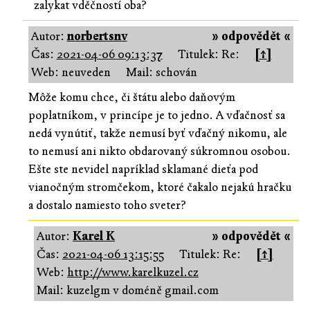
zalykat vděčností oba?
Autor:
norbertsnv
» odpovědět «
Čas:
2021-04-06 09:13:37
Titulek: Re:
[↑]
Web: neuveden
Mail: schován
Môže komu chce, či štátu alebo daňovým
poplatníkom, v princípe je to jedno. A vďačnosť sa
nedá vynútiť, takže nemusí byť vďačný nikomu, ale
to nemusí ani nikto obdarovaný súkromnou osobou.
Ešte ste nevidel napríklad sklamané dieťa pod
vianočným stromčekom, ktoré čakalo nejakú hračku
a dostalo namiesto toho sveter?
Autor:
Karel K
» odpovědět «
Čas:
2021-04-06 13:15:55
Titulek: Re:
[↑]
Web:
http://www.karelkuzel.cz
Mail: kuzelgm v doméně gmail.com