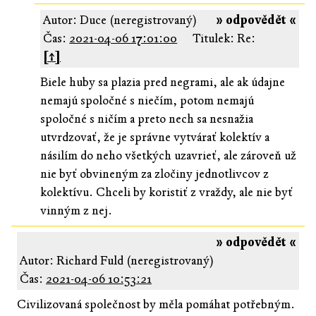
Autor: Duce (neregistrovaný)
» odpovědět «
Čas:
2021-04-06 17:01:00
Titulek: Re:
[↑]
Biele huby sa plazia pred negrami, ale ak údajne
nemajú spoločné s niečím, potom nemajú
spoločné s ničím a preto nech sa nesnažia
utvrdzovať, že je správne vytvárať kolektív a
násilím do neho všetkých uzavrieť, ale zároveň už
nie byť obvineným za zločiny jednotlivcov z
kolektívu. Chceli by koristiť z vraždy, ale nie byť
vinným z nej.
» odpovědět «
Autor: Richard Fuld (neregistrovaný)
Čas:
2021-04-06 10:53:21
Civilizovaná společnost by měla pomáhat potřebným.