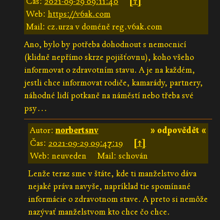
Čas:
2021-09-29 09:11:40
[↑]
Web:
https://v6ak.com
Mail: cz.urza v doméně reg.v6ak.com
Ano, bylo by potřeba dohodnout s nemocnicí
(klidně nepřímo skrze pojišťovnu), koho všeho
informovat o zdravotním stavu. A je na každém,
jestli chce informovat rodiče, kamarády, partnery,
náhodné lidí potkaně na náměstí nebo třeba své
psy…
Autor:
norbertsnv
» odpovědět «
Čas:
2021-09-29 09:47:19
[↑]
Web: neuveden
Mail: schován
Lenže teraz sme v štáte, kde ti manželstvo dáva
nejaké práva navyše, napríklad tie spomínané
informácie o zdravotnom stave. A preto si nemôže
nazývať manželstvom kto chce čo chce.