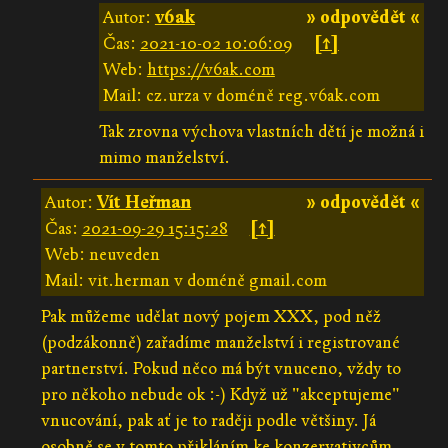
Autor:
v6ak
» odpovědět «
Čas:
2021-10-02 10:06:09
[↑]
Web:
https://v6ak.com
Mail: cz.urza v doméně reg.v6ak.com
Tak zrovna výchova vlastních dětí je možná i
mimo manželství.
Autor:
Vít Heřman
» odpovědět «
Čas:
2021-09-29 15:15:28
[↑]
Web: neuveden
Mail: vit.herman v doméně gmail.com
Pak můžeme udělat nový pojem XXX, pod něž
(podzákonně) zařadíme manželství i registrované
partnerství. Pokud něco má být vnuceno, vždy to
pro někoho nebude ok :-) Když už "akceptujeme"
vnucování, pak ať je to raději podle většiny. Já
osobně se v tomto přikláním ke konzervativcům