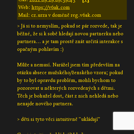
Web:
https://v6ak.com
Mail: cz.urza v doméně reg.v6ak.com
> Já si to nemyslím, pokud se pár rozvede, tak je
běžné, že si k sobě hledají novou partnerku nebo
partnera... a je tam prostě znát určitá interakce s
opačným pohlavím :)
Může a nemusí. Narážel jsem tím především na
otázku absece mužského/ženského vzoru; pokud
by to byl opravdu problém, mohli bychom to
pozorovat u některých rozvedených s dětmi.
Těch je bohužel dost, část z nich nehledá nebo
nenajde nového partnera.
> děti si tyto věci intuitivně "ukládají"