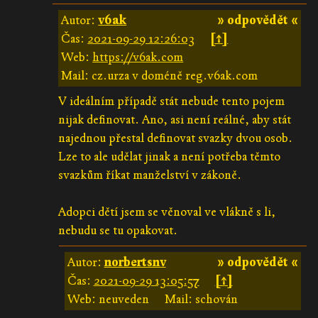
Autor:
v6ak
» odpovědět «
Čas:
2021-09-29 12:26:03
[↑]
Web:
https://v6ak.com
Mail: cz.urza v doméně reg.v6ak.com
V ideálním případě stát nebude tento pojem
nijak definovat. Ano, asi není reálné, aby stát
najednou přestal definovat svazky dvou osob.
Lze to ale udělat jinak a není potřeba těmto
svazkům říkat manželství v zákoně.
Adopci dětí jsem se věnoval ve vlákně s li,
nebudu se tu opakovat.
Autor:
norbertsnv
» odpovědět «
Čas:
2021-09-29 13:05:57
[↑]
Web: neuveden
Mail: schován