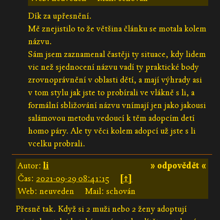
Dík za upřesnění.
Mě znejistilo to že většina článku se motala kolem
názvu.
Sám jsem zaznamenal častěji ty situace, kdy lidem
vic než sjednocení názvu vadí ty praktické body
zrovnoprávnění v oblasti dětí, a mají výhrady asi
v tom stylu jak jste to probírali ve vlákně s li, a
formální sbližování názvu vnímají jen jako jakousi
salámovou metodu vedoucí k těm adopcím detí
homo páry. Ale ty věci kolem adopcí už jste s li
vcelku probrali.
Autor:
li
» odpovědět «
Čas:
2021-09-29 08:41:15
[↑]
Web: neuveden
Mail: schován
Přesně tak. Když si 2 muži nebo 2 ženy adoptují