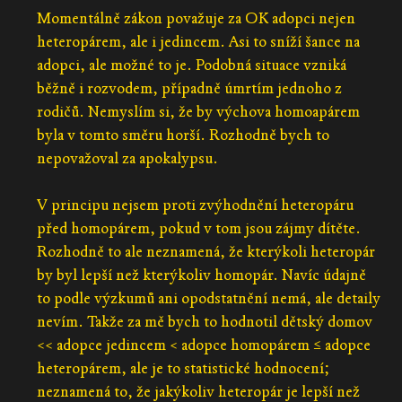
Momentálně zákon považuje za OK adopci nejen
heteropárem, ale i jedincem. Asi to sníží šance na
adopci, ale možné to je. Podobná situace vzniká
běžně i rozvodem, případně úmrtím jednoho z
rodičů. Nemyslím si, že by výchova homoapárem
byla v tomto směru horší. Rozhodně bych to
nepovažoval za apokalypsu.
V principu nejsem proti zvýhodnění heteropáru
před homopárem, pokud v tom jsou zájmy dítěte.
Rozhodně to ale neznamená, že kterýkoli heteropár
by byl lepší než kterýkoliv homopár. Navíc údajně
to podle výzkumů ani opodstatnění nemá, ale detaily
nevím. Takže za mě bych to hodnotil dětský domov
<< adopce jedincem < adopce homopárem ≤ adopce
heteropárem, ale je to statistické hodnocení;
neznamená to, že jakýkoliv heteropár je lepší než