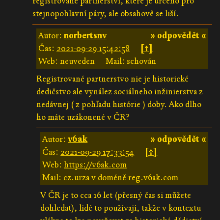
registrované partnerství, které je určeno pro
stejnopohlavní páry, ale obsahově se liší.
Autor:
norbertsnv
» odpovědět «
Čas:
2021-09-29 15:42:58
[↑]
Web: neuveden
Mail: schován
Registrované partnerstvo nie je historické
dedičstvo ale vynález sociálneho inžinierstva z
nedávnej ( z pohľadu histórie ) doby. Ako dlho
ho máte uzákonené v ČR?
Autor:
v6ak
» odpovědět «
Čas:
2021-09-29 17:33:54
[↑]
Web:
https://v6ak.com
Mail: cz.urza v doméně reg.v6ak.com
V ČR je to cca 16 let (přesný čas si můžete
dohledat), lidé to používají, takže v kontextu