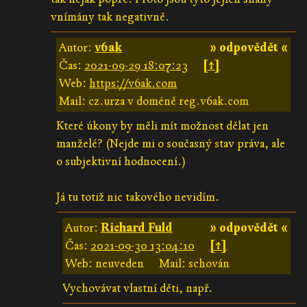
vnímány tak negativně.
Autor:
v6ak
» odpovědět «
Čas:
2021-09-29 18:07:23
[↑]
Web:
https://v6ak.com
Mail: cz.urza v doméně reg.v6ak.com
Které úkony by měli mít možnost dělat jen
manželé? (Nejde mi o současný stav práva, ale
o subjektivní hodnocení.)
Já tu totiž nic takového nevidím.
Autor:
Richard Fuld
» odpovědět «
Čas:
2021-09-30 13:04:10
[↑]
Web: neuveden
Mail: schován
Vychovávat vlastní děti, např.