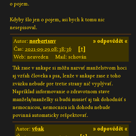
o pojem.
Kdyby šlo jen o pojem, asi bych k tomu nic
nesepisoval.
Autor:
norbertsnv
» odpovědět «
Čas:
2021-09-29 08:38:36
[↑]
Web: neuveden
Mail: schován
Tak zase v ankape si môžu nazvať manželstvom hoci
aj vzťah človeka a psa, lenže v ankape zase z toho
zväzku nebude pre tretie strany nič vyplývať.
Napríklad informovanie o zdravotnom stave
manžela/manželky si budú musieť aj tak dohodnúť s
nemocnicou, nemocnica ich dohodu nebude
povinná automaticky rešpektovať.
Autor:
v6ak
» odpovědět «