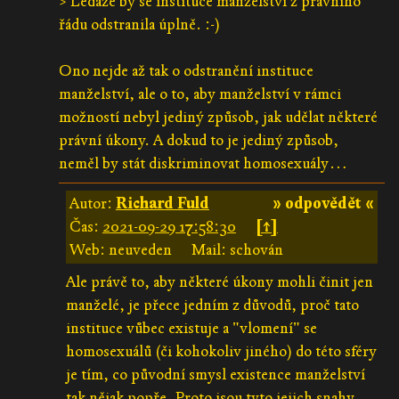
> Ledaže by se instituce manželství z právního
řádu odstranila úplně. :-)
Ono nejde až tak o odstranění instituce
manželství, ale o to, aby manželství v rámci
možností nebyl jediný způsob, jak udělat některé
právní úkony. A dokud to je jediný způsob,
neměl by stát diskriminovat homosexuály…
Autor:
Richard Fuld
» odpovědět «
Čas:
2021-09-29 17:58:30
[↑]
Web: neuveden
Mail: schován
Ale právě to, aby některé úkony mohli činit jen
manželé, je přece jedním z důvodů, proč tato
instituce vůbec existuje a "vlomení" se
homosexuálů (či kohokoliv jiného) do této sféry
je tím, co původní smysl existence manželství
tak nějak popře. Proto jsou tyto jejich snahy