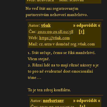
No veď štát ani registrovaným
partnerstvám nehovorí manželstvo.
Autor:
v6ak
» odpovědět «
Čas:
2021-09-29 18:02:58
[↑]
Web:
https://v6ak.com
Mail: cz.urza v doméně reg.v6ak.com
1. Stát určuje, čemu se říká manželství.
Všem stejně.
2. Různí lidé na to mají různé názory a je
to pro ně evidentně dost emocionální
téme…
To je ten zdroj konfliktu.
Autor:
norbertsnv
» odpovědět «
Čas:
2021-09-30 13:15:21
[↑]