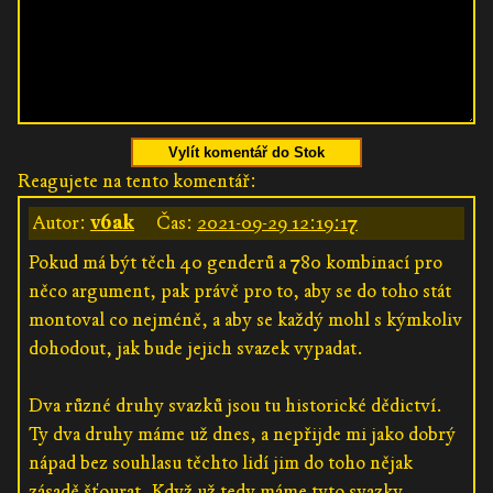
Vylít komentář do Stok
Reagujete na tento komentář:
Autor:
v6ak
Čas:
2021-09-29 12:19:17
Pokud má být těch 40 genderů a 780 kombinací pro
něco argument, pak právě pro to, aby se do toho stát
montoval co nejméně, a aby se každý mohl s kýmkoliv
dohodout, jak bude jejich svazek vypadat.
Dva různé druhy svazků jsou tu historické dědictví.
Ty dva druhy máme už dnes, a nepřijde mi jako dobrý
nápad bez souhlasu těchto lidí jim do toho nějak
zásadě šťourat. Když už tedy máme tyto svazky