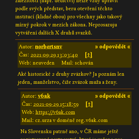
záležitosti (např. dědictví) nelze vždy upravit
podle svých představ, beru otevření těchto
institucí (klidně obou) pro všechny jako takový
mírný pokrok v mezích zákona. Neprosazuju
vytváření dalších X druhů svazků.
Autor:
norbertsnv
» odpovědět «
Čas:
2021-09-29 13:03:40
[↑]
Web: neuveden
Mail: schován
Aké historické 2 druhy zväzkov? Ja poznám len
jeden, manželstvo, čiže zväzok muža a ženy.
Autor:
v6ak
» odpovědět «
Čas:
2021-09-29 15:18:59
[↑]
Web:
https://v6ak.com
Mail: cz.urza v doméně reg.v6ak.com
Na Slovensku patrně ano, v ČR máme ještě