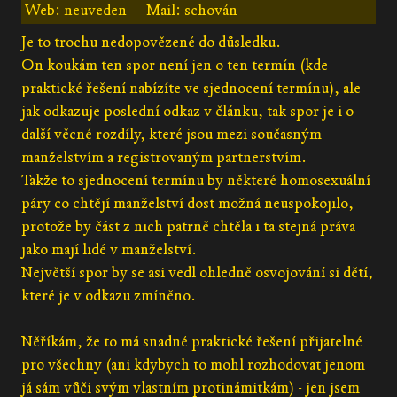
Web: neuveden
Mail: schován
Je to trochu nedopovězené do důsledku.
On koukám ten spor není jen o ten termín (kde
praktické řešení nabízíte ve sjednocení termínu), ale
jak odkazuje poslední odkaz v článku, tak spor je i o
další věcné rozdíly, které jsou mezi současným
manželstvím a registrovaným partnerstvím.
Takže to sjednocení termínu by některé homosexuální
páry co chtějí manželství dost možná neuspokojilo,
protože by část z nich patrně chtěla i ta stejná práva
jako mají lidé v manželství.
Největší spor by se asi vedl ohledně osvojování si dětí,
které je v odkazu zmíněno.
Něříkám, že to má snadné praktické řešení přijatelné
pro všechny (ani kdybych to mohl rozhodovat jenom
já sám vůči svým vlastním protinámitkám) - jen jsem