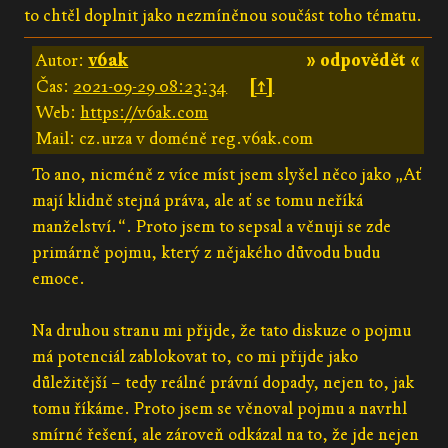
to chtěl doplnit jako nezmíněnou součást toho tématu.
Autor:
v6ak
» odpovědět «
Čas:
2021-09-29 08:23:34
[↑]
Web:
https://v6ak.com
Mail: cz.urza v doméně reg.v6ak.com
To ano, nicméně z více míst jsem slyšel něco jako „Ať
mají klidně stejná práva, ale ať se tomu neříká
manželství.“. Proto jsem to sepsal a věnuji se zde
primárně pojmu, který z nějakého důvodu budu
emoce.
Na druhou stranu mi přijde, že tato diskuze o pojmu
má potenciál zablokovat to, co mi přijde jako
důležitější – tedy reálné právní dopady, nejen to, jak
tomu říkáme. Proto jsem se věnoval pojmu a navrhl
smírné řešení, ale zároveň odkázal na to, že jde nejen