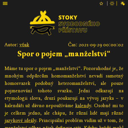
Autor:
v6ak
Čas: 2021-09-29 00:00:02
Spor o pojem „manželství“
Máme tu spor o pojem „manželství“. Pozoruhodné je, že
mnohým odpůrcům homomanželství nevadí samotný
homosvazek podobný heteromanželství, ale pouze
pojmenování tohoto svazku. Jedni odkazují na
etymologii slova, druzí poukazují na vývoj jazyka – v
kalendáři už dávno nepoužíváme
kalendy
. Osobně mi to
je celkem jedno, ale chápu, že různí lidé mají různé
jazykové ideály
. Principiální problém vidím už v tom, že
manželství vůbec nějak definuje stát. Kdyby každý mohl