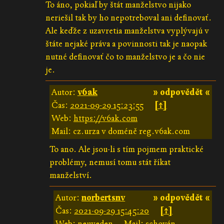
To áno, pokiaľ by štát manželstvo nijako
neriešil tak by ho nepotreboval ani definovať.
Ale keďže z uzavretia manželstva vyplývajú v
štáte nejaké práva a povinnosti tak je naopak
nutné definovať čo to manželstvo je a čo nie
je.
Autor:
v6ak
» odpovědět «
Čas:
2021-09-29 15:23:55
[↑]
Web:
https://v6ak.com
Mail: cz.urza v doméně reg.v6ak.com
To ano. Ale jsou-li s tím pojmem praktické
problémy, nemusí tomu stát říkat
manželství.
Autor:
norbertsnv
» odpovědět «
Čas:
2021-09-29 15:45:20
[↑]
Web: neuveden
Mail: schován