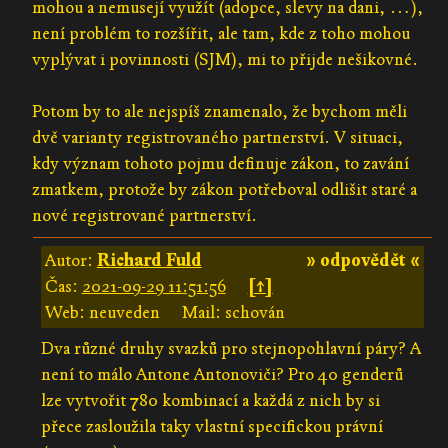
mohou a nemusejí využít (adopce, slevy na dani, …),
není problém to rozšířit, ale tam, kde z toho mohou
vyplývat i povinnosti (SJM), mi to přijde nešikovné.
Potom by to ale nejspíš znamenalo, že bychom měli
dvě varianty registrovaného partnerství. V situaci,
kdy význam tohoto pojmu definuje zákon, to zavání
zmatkem, protože by zákon potřeboval odlišit staré a
nové registrované partnerství.
Autor:
Richard Fuld
» odpovědět «
Čas:
2021-09-29 11:51:56
[↑]
Web: neuveden
Mail: schován
Dva různé druhy svazků pro stejnopohlavní páry? A
není to málo Antone Antonoviči? Pro 40 genderů
lze vytvořit 780 kombinací a každá z nich by si
přece zasloužila taky vlastní specifickou právní