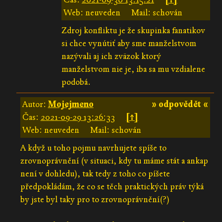
Web: neuveden
Mail: schován
Zdroj konfliktu je že skupinka fanatikov
si chce vynútiť aby sme manželstvom
nazývali aj ich zväzok ktorý
manželstvom nie je, iba sa mu vzdialene
podobá.
Autor:
Mojejmeno
» odpovědět «
Čas:
2021-09-29 13:26:33
[↑]
Web: neuveden
Mail: schován
A když u toho pojmu navrhujete spíše to
zrovnoprávnění (v situaci, kdy tu máme stát a ankap
není v dohledu), tak tedy z toho co píšete
předpokládám, že co se těch praktických práv týká
by jste byl taky pro to zrovnoprávnění(?)