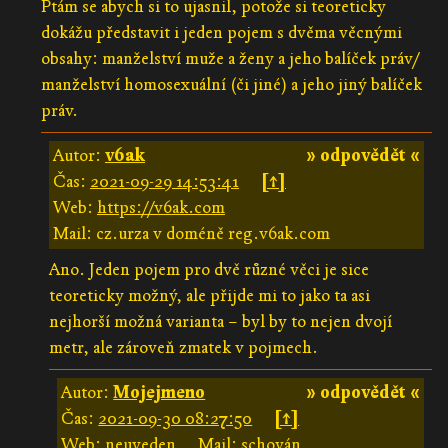
Ptám se abych si to ujasnil, potože si teoreticky
dokážu představit i jeden pojem s dvěma věcnými
obsahy: manželství muže a ženy a jeho balíček práv/
manželství homosexuální (či jiné) a jeho jiný balíček
práv.
Autor:
v6ak
» odpovědět «
Čas:
2021-09-29 14:53:41
[↑]
Web:
https://v6ak.com
Mail: cz.urza v doméně reg.v6ak.com
Ano. Jeden pojem pro dvě různé věci je sice
teoreticky možný, ale přijde mi to jako ta asi
nejhorší možná varianta – byl by to nejen dvojí
metr, ale zároveň zmatek v pojmech.
Autor:
Mojejmeno
» odpovědět «
Čas:
2021-09-30 08:27:50
[↑]
Web: neuveden
Mail: schován