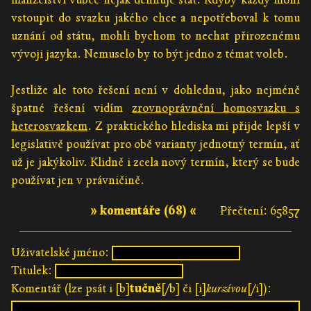
vstoupit do svazku jakého chce a nepotřeboval k tomu
uznání od státu, mohli bychom to nechat přirozenému
vývoji jazyka. Nemuselo by to být jedno z témat voleb.
Jestliže ale toto řešení není v dohlednu, jako nejméně
špatné řešení vidím
zrovnoprávnění homosvazku s
heterosvazkem
. Z praktického hlediska mi přijde lepší v
legislativě používat pro obě varianty jednotný termín, ať
už je jakýkoliv. Klidně i zcela nový termín, který se bude
používat jen v právničině.
» komentáře (68) «
Přečtení: 65857
Uživatelské jméno:
Titulek:
Komentář (lze psát i [b]
tučně
[/b] či [i]
kurzívou
[/i]):