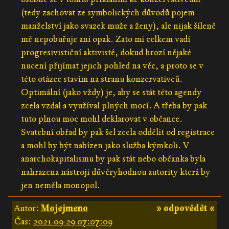
(tedy zachovat ze symbolických důvodů pojem
manželství jako svazek muže a ženy), ale nijak šíleně
mě nepobuřuje ani opak. Zato mi celkem vadí
progresivističní aktivisté, dokud hrozí nějaké
nucení přijímat jejich pohled na věc, a proto se v
této otázce stavím na stranu konzervativců.
Optimální (jako vždy) je, aby se stát této agendy
zcela vzdal a využíval plných mocí. A třeba by pak
tuto plnou moc mohl deklarovat v občance.
Svatební obřad by pak šel zcela oddělit od registrace
a mohl by být nabízen jako služba kýmkoli. V
anarchokapitalismu by pak stát nebo občanka byla
nahrazena nástroji důvěryhodnou autority která by
jen neměla monopol.
Autor:
Mojejmeno
» odpovědět «
Čas:
2021-09-29 07:07:09