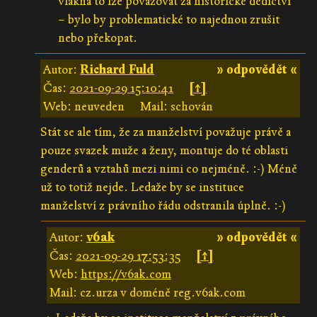
vlákna to lze považovat za historické dědictví
– bylo by problematické to najednou zrušit
nebo překopat.
Autor:
Richard Fuld
» odpovědět «
Čas:
2021-09-29 15:10:41
[↑]
Web: neuveden
Mail: schován
Stát se ale tím, že za manželství považuje právě a
pouze svazek muže a ženy, montuje do té oblasti
genderů a vztahů mezi nimi co nejméně. :-) Méně
už to totiž nejde. Ledaže by se instituce
manželství z právního řádu odstranila úplně. :-)
Autor:
v6ak
» odpovědět «
Čas:
2021-09-29 17:53:35
[↑]
Web:
https://v6ak.com
Mail: cz.urza v doméně reg.v6ak.com