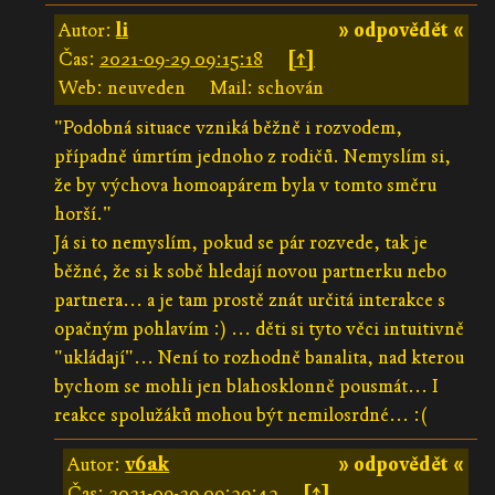
Autor:
li
» odpovědět «
Čas:
2021-09-29 09:15:18
[↑]
Web: neuveden
Mail: schován
"Podobná situace vzniká běžně i rozvodem,
případně úmrtím jednoho z rodičů. Nemyslím si,
že by výchova homoapárem byla v tomto směru
horší."
Já si to nemyslím, pokud se pár rozvede, tak je
běžné, že si k sobě hledají novou partnerku nebo
partnera... a je tam prostě znát určitá interakce s
opačným pohlavím :) ... děti si tyto věci intuitivně
"ukládají"... Není to rozhodně banalita, nad kterou
bychom se mohli jen blahosklonně pousmát... I
reakce spolužáků mohou být nemilosrdné... :(
Autor:
v6ak
» odpovědět «
Čas:
2021-09-29 09:39:43
[↑]