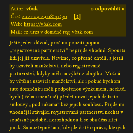
Autor:
v6ak
» odpovědět «
Čas:
2021-09-29 08:41:30
[↑]
Web:
https://v6ak.com
Mail: cz.urza v doméně reg.v6ak.com
Ještě jeden důvod, proč mi použití pojmu
„registrované partnerství“ nepřijde vhodné: Spousta
lidí jej již uzavřela. Nevíme, co přesně chtěli, a jestli
by uzavřeli manželství, nebo registrované
partnerství, kdyby měli na výběr z obojího. Možná
by většina uzavřela manželství, ale i pokud bychom
tuto domněnku měli podpořenou výzkumem, nechtěl
bych (třeba i menšině) předefinovat jejich de facto
smlouvy „pod rukama“ bez jejich souhlasu. Přijde mi
vhodnější stávající registrovaná partnerství nechat v
současné podobě, nerozhodnou-li se oba účastníci
jinak. Samozřejmě tam, kde jde čistě o práva, kterých