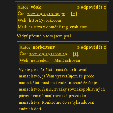
Autor:
v6ak
» odpovědět «
Čas:
2021-09-29 10:09:36
[↑]
Web:
https://v6ak.com
Mail: cz.urza v doméně reg.v6ak.com
Vždyť přesně o tom jsem psal…
Autor:
norbertsnv
» odpovědět «
Čas:
2021-09-29 12:00:19
[↑]
Web: neuveden
Mail: schován
Vy ste písal že štát nemá čo definovať
manželstvo, ja Vám vysvetľujem že prečo
naopak štát musí mať zadefinované že čo je
manželstvo. A nie, zväzky rovnakopohlavných
párov nemajú mať rovnaké práva ako
manželstvá. Konkrétne čo sa týka adopcií
cudzích detí.