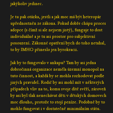
jakýkoliv jedinec.
Je tu pak otázka, jestli a jak moc má být heteropár
upřednostněn ze zákona. Pokud dobře chápu proces
adopce (s čímž si ale nejsem jistý), funguje to dost
individuálně a je tu asi prostor pro subjektivní
posouzení. Zákonné opatření bych do toho netahal,
to by IMHO přineslo jen byrokracii.
Jak by to fungovalo v ankapu? Tam by asi jedna
dobročinná organizace neměla územní monopol na
tuto činnost, a každá by se mohla rozhodovat podle
jiných pravidel. Rodič by asi mohl mít v některých
případech vliv na to, komu svoje dítě svěří, zároveň
by asi byl tlak nenechávat děti v dětských domovech
moc dlouho, protože to stojí peníze. Podobně by to
mohlo fungovat i v dostatečně minimálním státu.