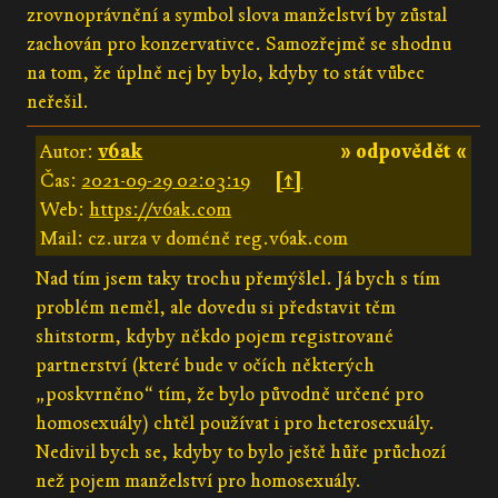
zrovnoprávnění a symbol slova manželství by zůstal
zachován pro konzervativce. Samozřejmě se shodnu
na tom, že úplně nej by bylo, kdyby to stát vůbec
neřešil.
Autor:
v6ak
» odpovědět «
Čas:
2021-09-29 02:03:19
[↑]
Web:
https://v6ak.com
Mail: cz.urza v doméně reg.v6ak.com
Nad tím jsem taky trochu přemýšlel. Já bych s tím
problém neměl, ale dovedu si představit těm
shitstorm, kdyby někdo pojem registrované
partnerství (které bude v očích některých
„poskvrněno“ tím, že bylo původně určené pro
homosexuály) chtěl používat i pro heterosexuály.
Nedivil bych se, kdyby to bylo ještě hůře průchozí
než pojem manželství pro homosexuály.