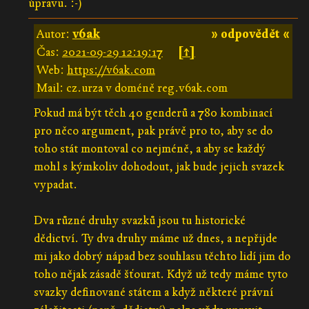
úpravu. :-)
Autor:
v6ak
» odpovědět «
Čas:
2021-09-29 12:19:17
[↑]
Web:
https://v6ak.com
Mail: cz.urza v doméně reg.v6ak.com
Pokud má být těch 40 genderů a 780 kombinací
pro něco argument, pak právě pro to, aby se do
toho stát montoval co nejméně, a aby se každý
mohl s kýmkoliv dohodout, jak bude jejich svazek
vypadat.
Dva různé druhy svazků jsou tu historické
dědictví. Ty dva druhy máme už dnes, a nepřijde
mi jako dobrý nápad bez souhlasu těchto lidí jim do
toho nějak zásadě šťourat. Když už tedy máme tyto
svazky definované státem a když některé právní