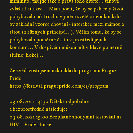
miminko, tak jde také o práva toho dítěte... taková
zvláštní situace... Mám pocit, že by se pak celý život
pohybovalo tak trochu v jiném světě a neodkoukalo
by základní vzorce chování - interakce mezi mámou a
tátou (2 různých principů...). Věřím tomu, že by se
pohybovalo poměrně často v prostředí jejich
komunit... V dospívání můžou mít v hlavě poměrně
slušnej hokej...
Ze zvědavosti jsem nakoukla do programu Prague
Pride:
https://festival.praguepride.com/cs/program
03.08.2021 14:30 Dětské odpoledne
a bezprostředně následuje:
03.08.2021 15:00 Bezplatné anonymní testování na
HIV – Pride House