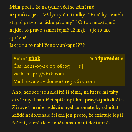
Mám pocit, že na tyhle věci se záměrně
nepoukazuje... Vždycky čtu titulky: "Proč by neměli
stejné právo na lásku jako my?" O to samozřejmě
nejde, to právo samozřejmě už mají - a je to tak
správně...
Jak je na to nahlíženo v ankapu????
Autor:
v6ak
» odpovědět «
Čas:
2021-09-29 09:08:05
[↑]
Web:
https://v6ak.com
Mail: cz.urza v doméně reg.v6ak.com
Ano, adopce jsou složitější téma, na které mi taky
dává smysl nahlížet spíše optikou práv/zájmů dítěte.
Zároveň mi ale nedává smysl automaticky odmítat
každé nedokonalé řešení jen proto, že existuje lepší
řešení, které ale v současnosti není dostupné.