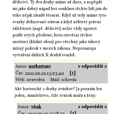
dědictví. Ty dva druhy máme už dnes, a nepřijde
mi jako dobrý nápad bez souhlasu těchto lidí jim do
toho nějak zásadě šťourat. Když už tedy máme tyto
svazky definované státem a když některé právní
záležitosti (např. dědictví) nelze vždy upravit
podle svých představ, beru otevření těchto
institucí (klidně obou) pro všechny jako takový
mírný pokrok v mezích zákona. Neprosazuju
vytváření dalších X druhů svazků.
Autor:
norbertsnv
» odpovědět «
Čas:
2021-09-29 13:03:40
[↑]
Web: neuveden
Mail: schován
Aké historické 2 druhy zväzkov? Ja poznám len
jeden, manželstvo, čiže zväzok muža a ženy.
Autor:
v6ak
» odpovědět «
Čas:
2021-09-29 15:18:59
[↑]