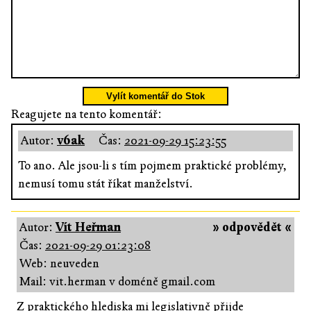
Vylít komentář do Stok
Reagujete na tento komentář:
Autor:
v6ak
Čas:
2021-09-29 15:23:55
To ano. Ale jsou-li s tím pojmem praktické problémy,
nemusí tomu stát říkat manželství.
Autor:
Vít Heřman
» odpovědět «
Čas:
2021-09-29 01:23:08
Web: neuveden
Mail: vit.herman v doméně gmail.com
Z praktického hlediska mi legislativně přijde