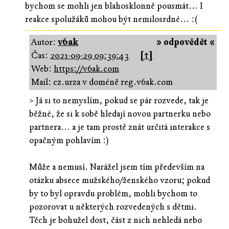
bychom se mohli jen blahosklonně pousmát... I
reakce spolužáků mohou být nemilosrdné... :(
Autor:
v6ak
» odpovědět «
Čas:
2021-09-29 09:39:43
[↑]
Web:
https://v6ak.com
Mail: cz.urza v doméně reg.v6ak.com
> Já si to nemyslím, pokud se pár rozvede, tak je
běžné, že si k sobě hledají novou partnerku nebo
partnera... a je tam prostě znát určitá interakce s
opačným pohlavím :)
Může a nemusí. Narážel jsem tím především na
otázku absece mužského/ženského vzoru; pokud
by to byl opravdu problém, mohli bychom to
pozorovat u některých rozvedených s dětmi.
Těch je bohužel dost, část z nich nehledá nebo