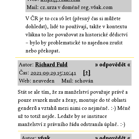
Mail: cz.urza v doméně reg.v6ak.com
V ČR je to cca 16 let (přesný čas si můžete
dohledat), lidé to používají, takže v kontextu
vlákna to lze považovat za historické dědictví
– bylo by problematické to najednou zrušit
nebo překopat.
Autor:
Richard Fuld
» odpovědět «
Čas:
2021-09-29 15:10:41
[↑]
Web: neuveden
Mail: schován
Stát se ale tím, že za manželství považuje právě a
pouze svazek muže a ženy, montuje do té oblasti
genderů a vztahů mezi nimi co nejméně. :-) Méně
už to totiž nejde. Ledaže by se instituce
manželství z právního řádu odstranila úplně. :-)
Autor:
v6ak
» odpovědět «