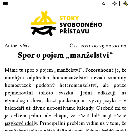
Autor:
v6ak
Čas: 2021-09-29 00:00:02
Spor o pojem „manželství“
Máme tu spor o pojem „manželství“. Pozoruhodné je, že
mnohým odpůrcům homomanželství nevadí samotný
homosvazek podobný heteromanželství, ale pouze
pojmenování tohoto svazku. Jedni odkazují na
etymologii slova, druzí poukazují na vývoj jazyka – v
kalendáři už dávno nepoužíváme
kalendy
. Osobně mi to
je celkem jedno, ale chápu, že různí lidé mají různé
jazykové ideály
. Principiální problém vidím už v tom, že
manželství vůbec nějak definuje stát. Kdyby každý mohl