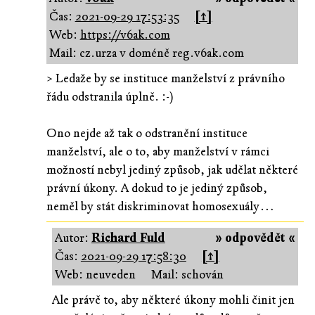
Čas:
2021-09-29 17:53:35
[↑]
Web:
https://v6ak.com
Mail: cz.urza v doméně reg.v6ak.com
> Ledaže by se instituce manželství z právního
řádu odstranila úplně. :-)
Ono nejde až tak o odstranění instituce
manželství, ale o to, aby manželství v rámci
možností nebyl jediný způsob, jak udělat některé
právní úkony. A dokud to je jediný způsob,
neměl by stát diskriminovat homosexuály…
Autor:
Richard Fuld
» odpovědět «
Čas:
2021-09-29 17:58:30
[↑]
Web: neuveden
Mail: schován
Ale právě to, aby některé úkony mohli činit jen