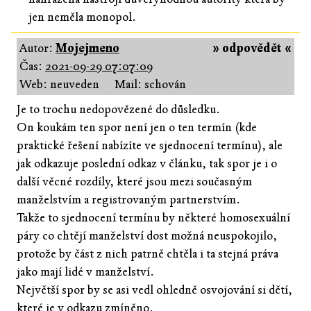
jen neměla monopol.
Autor:
Mojejmeno
» odpovědět «
Čas:
2021-09-29 07:07:09
Web: neuveden
Mail: schován
Je to trochu nedopovězené do důsledku.
On koukám ten spor není jen o ten termín (kde
praktické řešení nabízíte ve sjednocení termínu), ale
jak odkazuje poslední odkaz v článku, tak spor je i o
další věcné rozdíly, které jsou mezi současným
manželstvím a registrovaným partnerstvím.
Takže to sjednocení termínu by některé homosexuální
páry co chtějí manželství dost možná neuspokojilo,
protože by část z nich patrně chtěla i ta stejná práva
jako mají lidé v manželství.
Největší spor by se asi vedl ohledně osvojování si dětí,
které je v odkazu zmíněno.