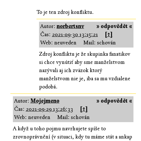
To je ten zdroj konfliktu.
Autor:
norbertsnv
» odpovědět «
Čas:
2021-09-30 13:15:21
[↑]
Web: neuveden
Mail: schován
Zdroj konfliktu je že skupinka fanatikov
si chce vynútiť aby sme manželstvom
nazývali aj ich zväzok ktorý
manželstvom nie je, iba sa mu vzdialene
podobá.
Autor:
Mojejmeno
» odpovědět «
Čas:
2021-09-29 13:26:33
[↑]
Web: neuveden
Mail: schován
A když u toho pojmu navrhujete spíše to
zrovnoprávnění (v situaci, kdy tu máme stát a ankap