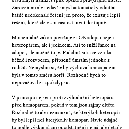
dává smysl nahlížet spíše optikou práv/zájmů dítěte.
Zároveň mi ale nedává smysl automaticky odmítat
každé nedokonalé řešení jen proto, že existuje lepší
řešení, které ale v současnosti není dostupné.
Momentálně zákon považuje za OK adopci nejen
heteropárem, ale i jedincem. Asi to sníží šance na
adopci, ale možné to je. Podobná situace vzniká
běžně i rozvodem, případně úmrtím jednoho z
rodičů. Nemyslím si, že by výchova homoapárem
byla v tomto směru horší. Rozhodně bych to
nepovažoval za apokalypsu.
V principu nejsem proti zvýhodnění heteropáru
před homopárem, pokud v tom jsou zájmy dítěte.
Rozhodně to ale neznamená, že kterýkoli heteropár
by byl lepší než kterýkoliv homopár. Navíc údajně
to podle výzkumů ani opodstatnění nemá, ale detaily