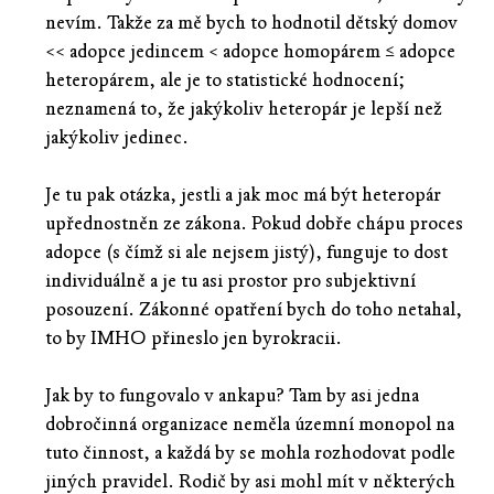
nevím. Takže za mě bych to hodnotil dětský domov
<< adopce jedincem < adopce homopárem ≤ adopce
heteropárem, ale je to statistické hodnocení;
neznamená to, že jakýkoliv heteropár je lepší než
jakýkoliv jedinec.
Je tu pak otázka, jestli a jak moc má být heteropár
upřednostněn ze zákona. Pokud dobře chápu proces
adopce (s čímž si ale nejsem jistý), funguje to dost
individuálně a je tu asi prostor pro subjektivní
posouzení. Zákonné opatření bych do toho netahal,
to by IMHO přineslo jen byrokracii.
Jak by to fungovalo v ankapu? Tam by asi jedna
dobročinná organizace neměla územní monopol na
tuto činnost, a každá by se mohla rozhodovat podle
jiných pravidel. Rodič by asi mohl mít v některých