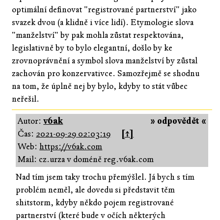
optimální definovat "registrované partnerství" jako
svazek dvou (a klidně i více lidí). Etymologie slova
"manželství" by pak mohla zůstat respektována,
legislativně by to bylo elegantní, došlo by ke
zrovnoprávnění a symbol slova manželství by zůstal
zachován pro konzervativce. Samozřejmě se shodnu
na tom, že úplně nej by bylo, kdyby to stát vůbec
neřešil.
Autor:
v6ak
» odpovědět «
Čas:
2021-09-29 02:03:19
[↑]
Web:
https://v6ak.com
Mail: cz.urza v doméně reg.v6ak.com
Nad tím jsem taky trochu přemýšlel. Já bych s tím
problém neměl, ale dovedu si představit těm
shitstorm, kdyby někdo pojem registrované
partnerství (které bude v očích některých