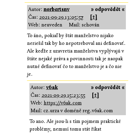
Autor:
norbertsnv
» odpovědět «
Čas:
2021-09-29 13:05:57
[↑]
Web: neuveden
Mail: schován
To áno, pokiaľ by štát manželstvo nijako
neriešil tak by ho nepotreboval ani definovať.
Ale keďže z uzavretia manželstva vyplývajú v
štáte nejaké práva a povinnosti tak je naopak
nutné definovať čo to manželstvo je a čo nie
je.
Autor:
v6ak
» odpovědět «
Čas:
2021-09-29 15:23:55
[↑]
Web:
https://v6ak.com
Mail: cz.urza v doméně reg.v6ak.com
To ano. Ale jsou-li s tím pojmem praktické
problémy, nemusí tomu stát říkat