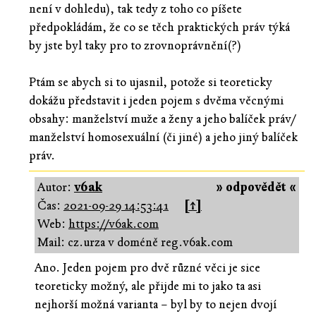
není v dohledu), tak tedy z toho co píšete
předpokládám, že co se těch praktických práv týká
by jste byl taky pro to zrovnoprávnění(?)
Ptám se abych si to ujasnil, potože si teoreticky
dokážu představit i jeden pojem s dvěma věcnými
obsahy: manželství muže a ženy a jeho balíček práv/
manželství homosexuální (či jiné) a jeho jiný balíček
práv.
Autor:
v6ak
» odpovědět «
Čas:
2021-09-29 14:53:41
[↑]
Web:
https://v6ak.com
Mail: cz.urza v doméně reg.v6ak.com
Ano. Jeden pojem pro dvě různé věci je sice
teoreticky možný, ale přijde mi to jako ta asi
nejhorší možná varianta – byl by to nejen dvojí