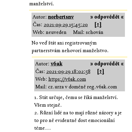
manželství.
Autor:
norbertsnv
» odpovědět «
Čas:
2021-09-29 15:45:20
[↑]
Web: neuveden
Mail: schován
No veď štát ani registrovaným
partnerstvám nehovorí manželstvo.
Autor:
v6ak
» odpovědět «
Čas:
2021-09-29 18:02:58
[↑]
Web:
https://v6ak.com
Mail: cz.urza v doméně reg.v6ak.com
1. Stát určuje, čemu se říká manželství.
Všem stejně.
2. Různí lidé na to mají různé názory a je
to pro ně evidentně dost emocionální
téme…