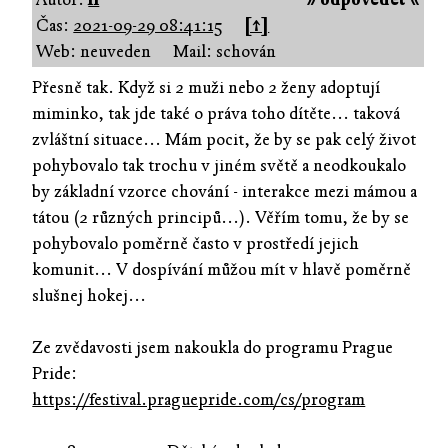
Čas:
2021-09-29 08:41:15
[↑]
Web: neuveden
Mail: schován
Přesně tak. Když si 2 muži nebo 2 ženy adoptují
miminko, tak jde také o práva toho dítěte... taková
zvláštní situace... Mám pocit, že by se pak celý život
pohybovalo tak trochu v jiném světě a neodkoukalo
by základní vzorce chování - interakce mezi mámou a
tátou (2 různých principů...). Věřím tomu, že by se
pohybovalo poměrně často v prostředí jejich
komunit... V dospívání můžou mít v hlavě poměrně
slušnej hokej...
Ze zvědavosti jsem nakoukla do programu Prague
Pride:
https://festival.praguepride.com/cs/program