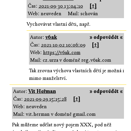
Čas:
2021-09-30 13:04:10
[↑]
Web: neuveden
Mail: schován
Vychovávat vlastní děti, např.
Autor:
v6ak
» odpovědět «
Čas:
2021-10-02 10:06:09
[↑]
Web:
https://v6ak.com
Mail: cz.urza v doméně reg.v6ak.com
Tak zrovna výchova vlastních dětí je možná i
mimo manželství.
Autor:
Vít Heřman
» odpovědět «
Čas:
2021-09-29 15:15:28
[↑]
Web: neuveden
Mail: vit.herman v doméně gmail.com
Pak můžeme udělat nový pojem XXX, pod něž