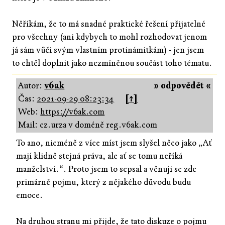
Něříkám, že to má snadné praktické řešení přijatelné
pro všechny (ani kdybych to mohl rozhodovat jenom
já sám vůči svým vlastním protinámitkám) - jen jsem
to chtěl doplnit jako nezmíněnou součást toho tématu.
Autor:
v6ak
» odpovědět «
Čas:
2021-09-29 08:23:34
[↑]
Web:
https://v6ak.com
Mail: cz.urza v doméně reg.v6ak.com
To ano, nicméně z více míst jsem slyšel něco jako „Ať
mají klidně stejná práva, ale ať se tomu neříká
manželství.“. Proto jsem to sepsal a věnuji se zde
primárně pojmu, který z nějakého důvodu budu
emoce.
Na druhou stranu mi přijde, že tato diskuze o pojmu