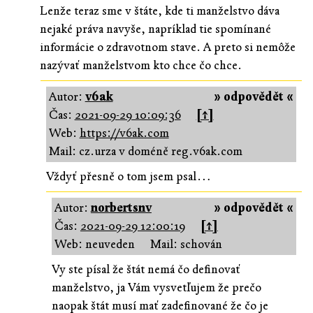
Lenže teraz sme v štáte, kde ti manželstvo dáva
nejaké práva navyše, napríklad tie spomínané
informácie o zdravotnom stave. A preto si nemôže
nazývať manželstvom kto chce čo chce.
Autor:
v6ak
» odpovědět «
Čas:
2021-09-29 10:09:36
[↑]
Web:
https://v6ak.com
Mail: cz.urza v doméně reg.v6ak.com
Vždyť přesně o tom jsem psal…
Autor:
norbertsnv
» odpovědět «
Čas:
2021-09-29 12:00:19
[↑]
Web: neuveden
Mail: schován
Vy ste písal že štát nemá čo definovať
manželstvo, ja Vám vysvetľujem že prečo
naopak štát musí mať zadefinované že čo je