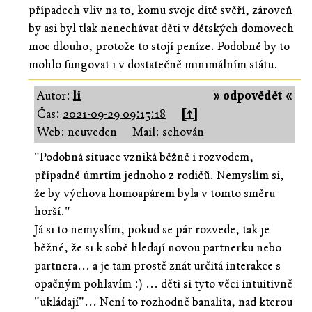
případech vliv na to, komu svoje dítě svěří, zároveň
by asi byl tlak nenechávat děti v dětských domovech
moc dlouho, protože to stojí peníze. Podobně by to
mohlo fungovat i v dostatečně minimálním státu.
Autor:
li
» odpovědět «
Čas:
2021-09-29 09:15:18
[↑]
Web: neuveden
Mail: schován
"Podobná situace vzniká běžně i rozvodem,
případně úmrtím jednoho z rodičů. Nemyslím si,
že by výchova homoapárem byla v tomto směru
horší."
Já si to nemyslím, pokud se pár rozvede, tak je
běžné, že si k sobě hledají novou partnerku nebo
partnera... a je tam prostě znát určitá interakce s
opačným pohlavím :) ... děti si tyto věci intuitivně
"ukládají"... Není to rozhodně banalita, nad kterou