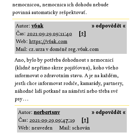
nemocnicou, nemocnica ich dohodu nebude
povinná automaticky rešpektovať.
Autor:
v6ak
» odpovědět «
Čas:
2021-09-29 09:11:40
[↑]
Web:
https://v6ak.com
Mail: cz.urza v doméně reg.v6ak.com
Ano, bylo by potřeba dohodnout s nemocnicí
(klidně nepřímo skrze pojišťovnu), koho všeho
informovat o zdravotním stavu. A je na každém,
jestli chce informovat rodiče, kamarády, partnery,
náhodné lidí potkaně na náměstí nebo třeba své
psy…
Autor:
norbertsnv
» odpovědět «
Čas:
2021-09-29 09:47:19
[↑]
Web: neuveden
Mail: schován