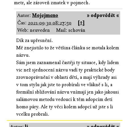
metr, ale zároveň zmatek v pojmech.
Autor:
Mojejmeno
» odpovědět «
Čas:
2021-09-30 08:27:50
[↑]
Web: neuveden
Mail: schován
Dík za upřesnění.
Mě znejistilo to že většina článku se motala kolem
názvu.
Sám jsem zaznamenal častěji ty situace, kdy lidem
vic než sjednocení názvu vadí ty praktické body
zrovnoprávnění v oblasti dětí, a mají výhrady asi
v tom stylu jak jste to probírali ve vlákně s li, a
formální sbližování názvu vnímají jen jako jakousi
salámovou metodu vedoucí k těm adopcím detí
homo páry. Ale ty věci kolem adopcí už jste s li
vcelku probrali.
Autor:
li
» odpovědět «