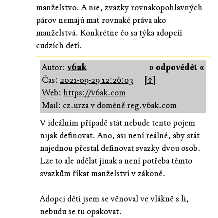
manželstvo. A nie, zväzky rovnakopohlavných
párov nemajú mať rovnaké práva ako
manželstvá. Konkrétne čo sa týka adopcií
cudzích detí.
Autor:
v6ak
» odpovědět «
Čas:
2021-09-29 12:26:03
[↑]
Web:
https://v6ak.com
Mail: cz.urza v doméně reg.v6ak.com
V ideálním případě stát nebude tento pojem
nijak definovat. Ano, asi není reálné, aby stát
najednou přestal definovat svazky dvou osob.
Lze to ale udělat jinak a není potřeba těmto
svazkům říkat manželství v zákoně.
Adopci dětí jsem se věnoval ve vlákně s li,
nebudu se tu opakovat.