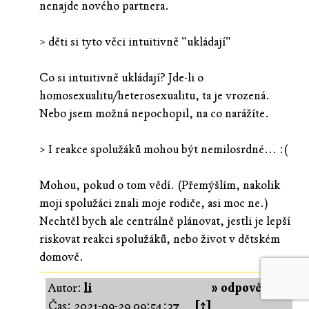
nenajde nového partnera.
> děti si tyto věci intuitivně "ukládají"
Co si intuitivně ukládají? Jde-li o
homosexualitu/heterosexualitu, ta je vrozená.
Nebo jsem možná nepochopil, na co narážíte.
> I reakce spolužáků mohou být nemilosrdné... :(
Mohou, pokud o tom vědí. (Přemýšlím, nakolik
moji spolužáci znali moje rodiče, asi moc ne.)
Nechtěl bych ale centrálně plánovat, jestli je lepší
riskovat reakci spolužáků, nebo život v dětském
domově.
Autor:
li
» odpovědět «
Čas:
2021-09-29 09:54:37
[↑]