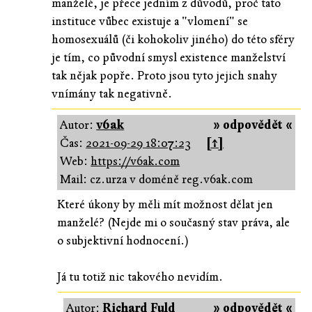
manželé, je přece jedním z důvodů, proč tato
instituce vůbec existuje a "vlomení" se
homosexuálů (či kohokoliv jiného) do této sféry
je tím, co původní smysl existence manželství
tak nějak popře. Proto jsou tyto jejich snahy
vnímány tak negativně.
Autor:
v6ak
» odpovědět «
Čas:
2021-09-29 18:07:23
[↑]
Web:
https://v6ak.com
Mail: cz.urza v doméně reg.v6ak.com
Které úkony by měli mít možnost dělat jen
manželé? (Nejde mi o současný stav práva, ale
o subjektivní hodnocení.)
Já tu totiž nic takového nevidím.
Autor:
Richard Fuld
» odpovědět «