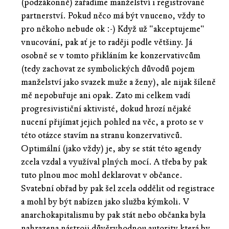
(podzákonně) zařadíme manželství i registrované
partnerství. Pokud něco má být vnuceno, vždy to
pro někoho nebude ok :-) Když už "akceptujeme"
vnucování, pak ať je to raději podle většiny. Já
osobně se v tomto přikláním ke konzervativcům
(tedy zachovat ze symbolických důvodů pojem
manželství jako svazek muže a ženy), ale nijak šíleně
mě nepobuřuje ani opak. Zato mi celkem vadí
progresivističní aktivisté, dokud hrozí nějaké
nucení přijímat jejich pohled na věc, a proto se v
této otázce stavím na stranu konzervativců.
Optimální (jako vždy) je, aby se stát této agendy
zcela vzdal a využíval plných mocí. A třeba by pak
tuto plnou moc mohl deklarovat v občance.
Svatební obřad by pak šel zcela oddělit od registrace
a mohl by být nabízen jako služba kýmkoli. V
anarchokapitalismu by pak stát nebo občanka byla
nahrazena nástroji důvěryhodnou autority která by