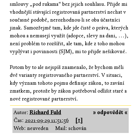
smlouvy „pod rukama“ bez jejich souhlasu. Přijde mi
vhodnější stávající registrovaná partnerství nechat v
současné podobě, nerozhodnou-li se oba účastníci
jinak. Samozřejmě tam, kde jde čistě o práva, kterých
mohou a nemusejí využít (adopce, slevy na dani, …),
není problém to rozšířit, ale tam, kde z toho mohou
vyplývat i povinnosti (SJM), mi to přijde nešikovné.
Potom by to ale nejspíš znamenalo, že bychom měli
dvě varianty registrovaného partnerství. V situaci,
kdy význam tohoto pojmu definuje zákon, to zavání
zmatkem, protože by zákon potřeboval odlišit staré a
nové registrované partnerství.
Autor:
Richard Fuld
» odpovědět «
Čas:
2021-09-29 11:51:56
[↑]
Web: neuveden
Mail: schován