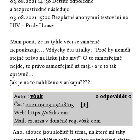
03.08.2021 14:30 Dětské odpoledne
a bezprostředně následuje:
03.08.2021 15:00 Bezplatné anonymní testování na
HIV – Pride House
Mám pocit, že na tyhle věci se záměrně
nepoukazuje... Vždycky čtu titulky: "Proč by neměli
stejné právo na lásku jako my?" O to samozřejmě
nejde, to právo samozřejmě už mají - a je to tak
správně...
Jak je na to nahlíženo v ankapu????
Autor:
v6ak
» odpovědět «
Čas:
2021-09-29 09:08:05
[↑]
Web:
https://v6ak.com
Mail: cz.urza v doméně reg.v6ak.com
Ano, adopce jsou složitější téma, na které mi taky