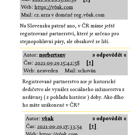
Web:
https://v6ak.com
Mail: cz.urza v doméně reg.v6ak.com
Na Slovensku patrně ano, v ČR máme ještě
registrované partnerství, které je určeno pro
stejnopohlavní páry, ale obsahově se liší.
Autor:
norbertsnv
» odpovědět «
Čas:
2021-09-29 15:42:58
[↑]
Web: neuveden
Mail: schován
Registrované partnerstvo nie je historické
dedičstvo ale vynález sociálneho inžinierstva z
nedávnej ( z pohľadu histórie ) doby. Ako dlho
ho máte uzákonené v ČR?
Autor:
v6ak
» odpovědět «
Čas:
2021-09-29 17:33:54
[↑]
Web:
https://v6ak.com