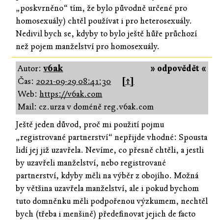
„poskvrněno“ tím, že bylo původně určené pro
homosexuály) chtěl používat i pro heterosexuály.
Nedivil bych se, kdyby to bylo ještě hůře průchozí
než pojem manželství pro homosexuály.
Autor:
v6ak
» odpovědět «
Čas:
2021-09-29 08:41:30
[↑]
Web:
https://v6ak.com
Mail: cz.urza v doméně reg.v6ak.com
Ještě jeden důvod, proč mi použití pojmu
„registrované partnerství“ nepřijde vhodné: Spousta
lidí jej již uzavřela. Nevíme, co přesně chtěli, a jestli
by uzavřeli manželství, nebo registrované
partnerství, kdyby měli na výběr z obojího. Možná
by většina uzavřela manželství, ale i pokud bychom
tuto domněnku měli podpořenou výzkumem, nechtěl
bych (třeba i menšině) předefinovat jejich de facto