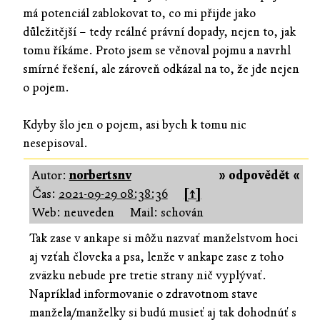
má potenciál zablokovat to, co mi přijde jako
důležitější – tedy reálné právní dopady, nejen to, jak
tomu říkáme. Proto jsem se věnoval pojmu a navrhl
smírné řešení, ale zároveň odkázal na to, že jde nejen
o pojem.
Kdyby šlo jen o pojem, asi bych k tomu nic
nesepisoval.
Autor:
norbertsnv
» odpovědět «
Čas:
2021-09-29 08:38:36
[↑]
Web: neuveden
Mail: schován
Tak zase v ankape si môžu nazvať manželstvom hoci
aj vzťah človeka a psa, lenže v ankape zase z toho
zväzku nebude pre tretie strany nič vyplývať.
Napríklad informovanie o zdravotnom stave
manžela/manželky si budú musieť aj tak dohodnúť s