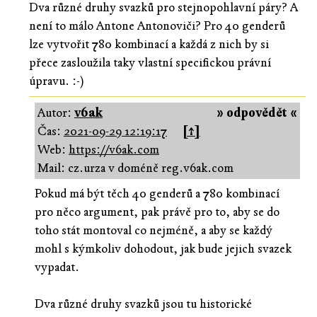
Dva různé druhy svazků pro stejnopohlavní páry? A
není to málo Antone Antonoviči? Pro 40 genderů
lze vytvořit 780 kombinací a každá z nich by si
přece zasloužila taky vlastní specifickou právní
úpravu. :-)
Autor:
v6ak
» odpovědět «
Čas:
2021-09-29 12:19:17
[↑]
Web:
https://v6ak.com
Mail: cz.urza v doméně reg.v6ak.com
Pokud má být těch 40 genderů a 780 kombinací
pro něco argument, pak právě pro to, aby se do
toho stát montoval co nejméně, a aby se každý
mohl s kýmkoliv dohodout, jak bude jejich svazek
vypadat.
Dva různé druhy svazků jsou tu historické