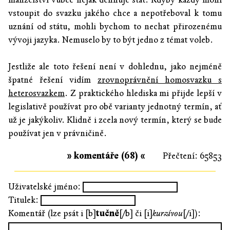
vstoupit do svazku jakého chce a nepotřeboval k tomu
uznání od státu, mohli bychom to nechat přirozenému
vývoji jazyka. Nemuselo by to být jedno z témat voleb.
Jestliže ale toto řešení není v dohlednu, jako nejméně
špatné řešení vidím
zrovnoprávnění homosvazku s
heterosvazkem
. Z praktického hlediska mi přijde lepší v
legislativě používat pro obě varianty jednotný termín, ať
už je jakýkoliv. Klidně i zcela nový termín, který se bude
používat jen v právničině.
» komentáře (68) «
Přečtení: 65853
Uživatelské jméno:
Titulek:
Komentář (lze psát i [b]
tučně
[/b] či [i]
kurzívou
[/i]):