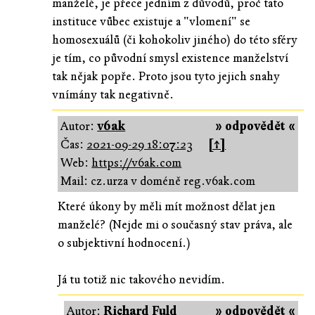
manželé, je přece jedním z důvodů, proč tato
instituce vůbec existuje a "vlomení" se
homosexuálů (či kohokoliv jiného) do této sféry
je tím, co původní smysl existence manželství
tak nějak popře. Proto jsou tyto jejich snahy
vnímány tak negativně.
Autor:
v6ak
» odpovědět «
Čas:
2021-09-29 18:07:23
[↑]
Web:
https://v6ak.com
Mail: cz.urza v doméně reg.v6ak.com
Které úkony by měli mít možnost dělat jen
manželé? (Nejde mi o současný stav práva, ale
o subjektivní hodnocení.)
Já tu totiž nic takového nevidím.
Autor:
Richard Fuld
» odpovědět «