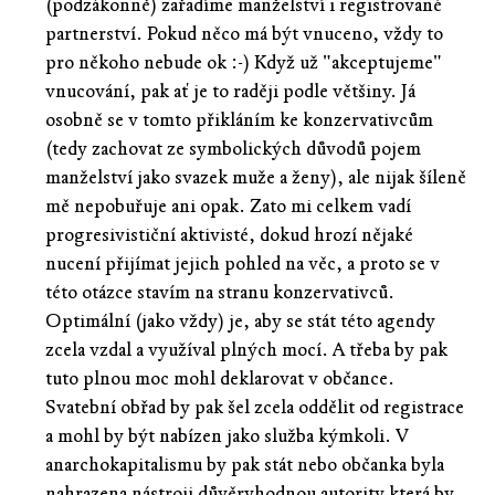
(podzákonně) zařadíme manželství i registrované
partnerství. Pokud něco má být vnuceno, vždy to
pro někoho nebude ok :-) Když už "akceptujeme"
vnucování, pak ať je to raději podle většiny. Já
osobně se v tomto přikláním ke konzervativcům
(tedy zachovat ze symbolických důvodů pojem
manželství jako svazek muže a ženy), ale nijak šíleně
mě nepobuřuje ani opak. Zato mi celkem vadí
progresivističní aktivisté, dokud hrozí nějaké
nucení přijímat jejich pohled na věc, a proto se v
této otázce stavím na stranu konzervativců.
Optimální (jako vždy) je, aby se stát této agendy
zcela vzdal a využíval plných mocí. A třeba by pak
tuto plnou moc mohl deklarovat v občance.
Svatební obřad by pak šel zcela oddělit od registrace
a mohl by být nabízen jako služba kýmkoli. V
anarchokapitalismu by pak stát nebo občanka byla
nahrazena nástroji důvěryhodnou autority která by