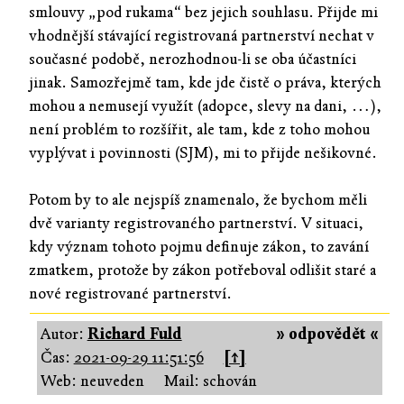
smlouvy „pod rukama“ bez jejich souhlasu. Přijde mi
vhodnější stávající registrovaná partnerství nechat v
současné podobě, nerozhodnou-li se oba účastníci
jinak. Samozřejmě tam, kde jde čistě o práva, kterých
mohou a nemusejí využít (adopce, slevy na dani, …),
není problém to rozšířit, ale tam, kde z toho mohou
vyplývat i povinnosti (SJM), mi to přijde nešikovné.
Potom by to ale nejspíš znamenalo, že bychom měli
dvě varianty registrovaného partnerství. V situaci,
kdy význam tohoto pojmu definuje zákon, to zavání
zmatkem, protože by zákon potřeboval odlišit staré a
nové registrované partnerství.
Autor:
Richard Fuld
» odpovědět «
Čas:
2021-09-29 11:51:56
[↑]
Web: neuveden
Mail: schován