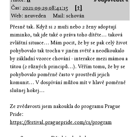
Čas:
2021-09-29 08:41:15
[↑]
Web: neuveden
Mail: schován
Přesně tak. Když si 2 muži nebo 2 ženy adoptují
miminko, tak jde také o práva toho dítěte... taková
zvláštní situace... Mám pocit, že by se pak celý život
pohybovalo tak trochu v jiném světě a neodkoukalo
by základní vzorce chování - interakce mezi mámou a
tátou (2 různých principů...). Věřím tomu, že by se
pohybovalo poměrně často v prostředí jejich
komunit... V dospívání můžou mít v hlavě poměrně
slušnej hokej...
Ze zvědavosti jsem nakoukla do programu Prague
Pride:
https://festival.praguepride.com/cs/program