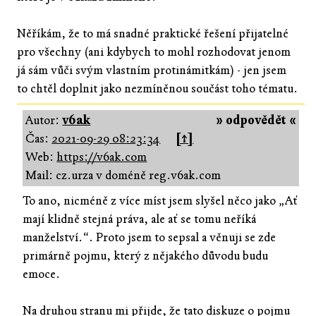
Něříkám, že to má snadné praktické řešení přijatelné
pro všechny (ani kdybych to mohl rozhodovat jenom
já sám vůči svým vlastním protinámitkám) - jen jsem
to chtěl doplnit jako nezmíněnou součást toho tématu.
Autor:
v6ak
» odpovědět «
Čas:
2021-09-29 08:23:34
[↑]
Web:
https://v6ak.com
Mail: cz.urza v doméně reg.v6ak.com
To ano, nicméně z více míst jsem slyšel něco jako „Ať
mají klidně stejná práva, ale ať se tomu neříká
manželství.“. Proto jsem to sepsal a věnuji se zde
primárně pojmu, který z nějakého důvodu budu
emoce.
Na druhou stranu mi přijde, že tato diskuze o pojmu