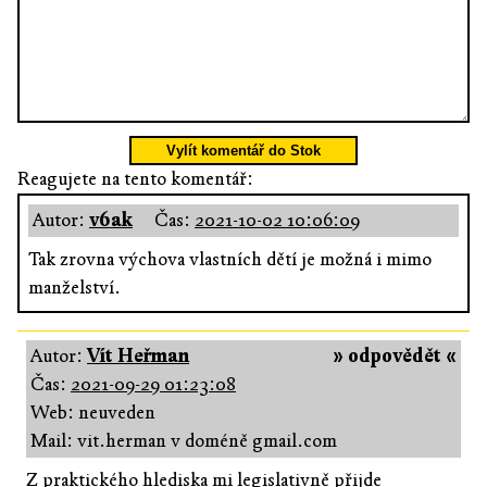
Vylít komentář do Stok
Reagujete na tento komentář:
Autor:
v6ak
Čas:
2021-10-02 10:06:09
Tak zrovna výchova vlastních dětí je možná i mimo
manželství.
Autor:
Vít Heřman
» odpovědět «
Čas:
2021-09-29 01:23:08
Web: neuveden
Mail: vit.herman v doméně gmail.com
Z praktického hlediska mi legislativně přijde