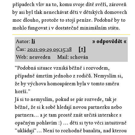
případech vliv na to, komu svoje dítě svěří, zároveň
by asi byl tlak nenechávat děti v dětských domovech
moc dlouho, protože to stojí peníze. Podobně by to
mohlo fungovat i v dostatečně minimálním státu.
Autor:
li
» odpovědět «
Čas:
2021-09-29 09:15:18
[↑]
Web: neuveden
Mail: schován
"Podobná situace vzniká běžně i rozvodem,
případně úmrtím jednoho z rodičů. Nemyslím si,
že by výchova homoapárem byla v tomto směru
horší."
Já si to nemyslím, pokud se pár rozvede, tak je
běžné, že si k sobě hledají novou partnerku nebo
partnera... a je tam prostě znát určitá interakce s
opačným pohlavím :) ... děti si tyto věci intuitivně
"ukládají"... Není to rozhodně banalita, nad kterou