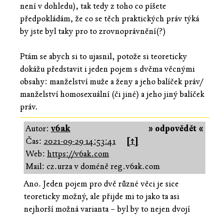
není v dohledu), tak tedy z toho co píšete
předpokládám, že co se těch praktických práv týká
by jste byl taky pro to zrovnoprávnění(?)
Ptám se abych si to ujasnil, potože si teoreticky
dokážu představit i jeden pojem s dvěma věcnými
obsahy: manželství muže a ženy a jeho balíček práv/
manželství homosexuální (či jiné) a jeho jiný balíček
práv.
Autor:
v6ak
» odpovědět «
Čas:
2021-09-29 14:53:41
[↑]
Web:
https://v6ak.com
Mail: cz.urza v doméně reg.v6ak.com
Ano. Jeden pojem pro dvě různé věci je sice
teoreticky možný, ale přijde mi to jako ta asi
nejhorší možná varianta – byl by to nejen dvojí