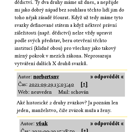
dědictví. Ty dva druhy máme už dnes, a nepřijde
mi jako dobrý nápad bez souhlasu těchto lidí jim do
toho nějak zásadě šťourat. Když už tedy máme tyto
svazky definované státem a když některé právní
záležitosti (např. dědictví) nelze vždy upravit
podle svých představ, beru otevření těchto
institucí (klidně obou) pro všechny jako takový
mírný pokrok v mezích zákona. Neprosazuju
vytváření dalších X druhů svazků.
Autor:
norbertsnv
» odpovědět «
Čas:
2021-09-29 13:03:40
[↑]
Web: neuveden
Mail: schován
Aké historické 2 druhy zväzkov? Ja poznám len
jeden, manželstvo, čiže zväzok muža a ženy.
Autor:
v6ak
» odpovědět «
Čas:
2021-09-29 15:18:59
[↑]