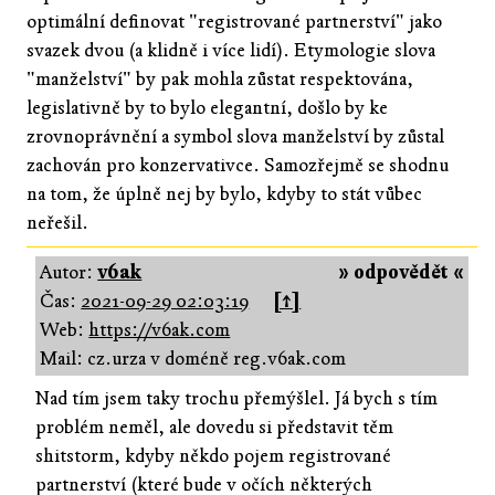
optimální definovat "registrované partnerství" jako
svazek dvou (a klidně i více lidí). Etymologie slova
"manželství" by pak mohla zůstat respektována,
legislativně by to bylo elegantní, došlo by ke
zrovnoprávnění a symbol slova manželství by zůstal
zachován pro konzervativce. Samozřejmě se shodnu
na tom, že úplně nej by bylo, kdyby to stát vůbec
neřešil.
Autor:
v6ak
» odpovědět «
Čas:
2021-09-29 02:03:19
[↑]
Web:
https://v6ak.com
Mail: cz.urza v doméně reg.v6ak.com
Nad tím jsem taky trochu přemýšlel. Já bych s tím
problém neměl, ale dovedu si představit těm
shitstorm, kdyby někdo pojem registrované
partnerství (které bude v očích některých