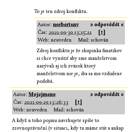
To je ten zdroj konfliktu.
Autor:
norbertsnv
» odpovědět «
Čas:
2021-09-30 13:15:21
[↑]
Web: neuveden
Mail: schován
Zdroj konfliktu je že skupinka fanatikov
si chce vynútiť aby sme manželstvom
nazývali aj ich zväzok ktorý
manželstvom nie je, iba sa mu vzdialene
podobá.
Autor:
Mojejmeno
» odpovědět «
Čas:
2021-09-29 13:26:33
[↑]
Web: neuveden
Mail: schován
A když u toho pojmu navrhujete spíše to
zrovnoprávnění (v situaci, kdy tu máme stát a ankap