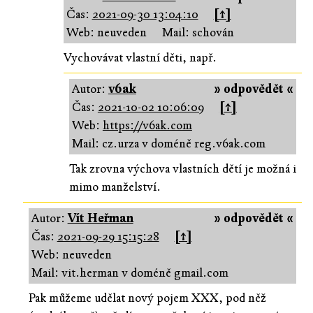
Čas:
2021-09-30 13:04:10
[↑]
Web: neuveden
Mail: schován
Vychovávat vlastní děti, např.
Autor:
v6ak
» odpovědět «
Čas:
2021-10-02 10:06:09
[↑]
Web:
https://v6ak.com
Mail: cz.urza v doméně reg.v6ak.com
Tak zrovna výchova vlastních dětí je možná i
mimo manželství.
Autor:
Vít Heřman
» odpovědět «
Čas:
2021-09-29 15:15:28
[↑]
Web: neuveden
Mail: vit.herman v doméně gmail.com
Pak můžeme udělat nový pojem XXX, pod něž