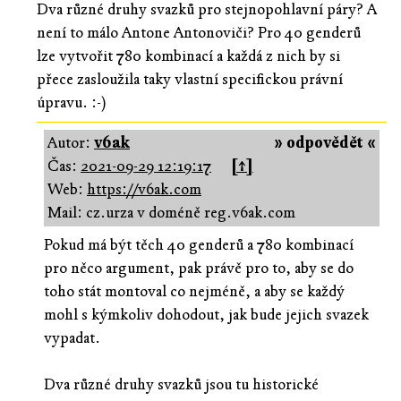
Dva různé druhy svazků pro stejnopohlavní páry? A
není to málo Antone Antonoviči? Pro 40 genderů
lze vytvořit 780 kombinací a každá z nich by si
přece zasloužila taky vlastní specifickou právní
úpravu. :-)
Autor:
v6ak
» odpovědět «
Čas:
2021-09-29 12:19:17
[↑]
Web:
https://v6ak.com
Mail: cz.urza v doméně reg.v6ak.com
Pokud má být těch 40 genderů a 780 kombinací
pro něco argument, pak právě pro to, aby se do
toho stát montoval co nejméně, a aby se každý
mohl s kýmkoliv dohodout, jak bude jejich svazek
vypadat.
Dva různé druhy svazků jsou tu historické