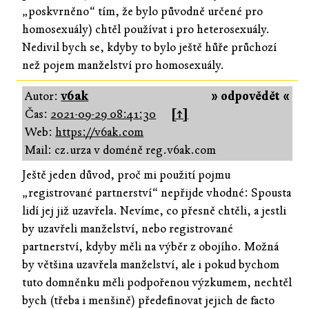
„poskvrněno“ tím, že bylo původně určené pro
homosexuály) chtěl používat i pro heterosexuály.
Nedivil bych se, kdyby to bylo ještě hůře průchozí
než pojem manželství pro homosexuály.
Autor:
v6ak
» odpovědět «
Čas:
2021-09-29 08:41:30
[↑]
Web:
https://v6ak.com
Mail: cz.urza v doméně reg.v6ak.com
Ještě jeden důvod, proč mi použití pojmu
„registrované partnerství“ nepřijde vhodné: Spousta
lidí jej již uzavřela. Nevíme, co přesně chtěli, a jestli
by uzavřeli manželství, nebo registrované
partnerství, kdyby měli na výběr z obojího. Možná
by většina uzavřela manželství, ale i pokud bychom
tuto domněnku měli podpořenou výzkumem, nechtěl
bych (třeba i menšině) předefinovat jejich de facto