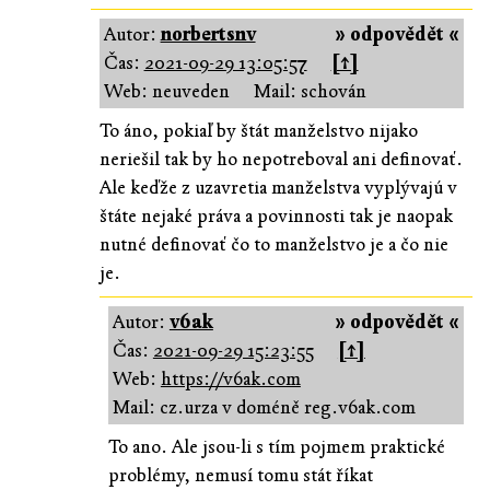
Autor:
norbertsnv
» odpovědět «
Čas:
2021-09-29 13:05:57
[↑]
Web: neuveden
Mail: schován
To áno, pokiaľ by štát manželstvo nijako
neriešil tak by ho nepotreboval ani definovať.
Ale keďže z uzavretia manželstva vyplývajú v
štáte nejaké práva a povinnosti tak je naopak
nutné definovať čo to manželstvo je a čo nie
je.
Autor:
v6ak
» odpovědět «
Čas:
2021-09-29 15:23:55
[↑]
Web:
https://v6ak.com
Mail: cz.urza v doméně reg.v6ak.com
To ano. Ale jsou-li s tím pojmem praktické
problémy, nemusí tomu stát říkat