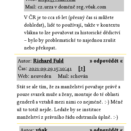
Mail: cz.urza v doméně reg.v6ak.com
V ČR je to cca 16 let (přesný čas si můžete
dohledat), lidé to používají, takže v kontextu
vlákna to lze považovat za historické dědictví
– bylo by problematické to najednou zrušit
nebo překopat.
Autor:
Richard Fuld
» odpovědět «
Čas:
2021-09-29 15:10:41
[↑]
Web: neuveden
Mail: schován
Stát se ale tím, že za manželství považuje právě a
pouze svazek muže a ženy, montuje do té oblasti
genderů a vztahů mezi nimi co nejméně. :-) Méně
už to totiž nejde. Ledaže by se instituce
manželství z právního řádu odstranila úplně. :-)
Autor:
v6ak
» odpovědět «