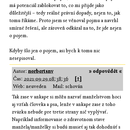
má potenciál zablokovat to, co mi přijde jako
důležitější – tedy reálné právní dopady, nejen to, jak
tomu říkáme. Proto jsem se věnoval pojmu a navrhl
smírné řešení, ale zároveň odkázal na to, že jde nejen
o pojem.
Kdyby šlo jen o pojem, asi bych k tomu nic
nesepisoval.
Autor:
norbertsnv
» odpovědět «
Čas:
2021-09-29 08:38:36
[↑]
Web: neuveden
Mail: schován
Tak zase v ankape si môžu nazvať manželstvom hoci
aj vzťah človeka a psa, lenže v ankape zase z toho
zväzku nebude pre tretie strany nič vyplývať.
Napríklad informovanie o zdravotnom stave
manžela/manželky si budú musieť aj tak dohodnúť s