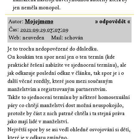
jen neměla monopol.
Autor:
Mojejmeno
» odpovědět «
Čas:
2021-09-29 07:07:09
Web: neuveden
Mail: schován
Je to trochu nedopovězené do důsledku.
On koukám ten spor není jen o ten termín (kde
praktické řešení nabízíte ve sjednocení termínu), ale
jak odkazuje poslední odkaz v článku, tak spor je i o
další věcné rozdíly, které jsou mezi současným
manželstvím a registrovaným partnerstvím.
Takže to sjednocení termínu by některé homosexuální
páry co chtějí manželství dost možná neuspokojilo,
protože by část z nich patrně chtěla i ta stejná práva
jako mají lidé v manželství.
Největší spor by se asi vedl ohledně osvojování si dětí,
které je v odkazu zmíněno.