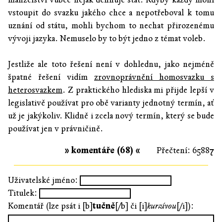
vstoupit do svazku jakého chce a nepotřeboval k tomu
uznání od státu, mohli bychom to nechat přirozenému
vývoji jazyka. Nemuselo by to být jedno z témat voleb.
Jestliže ale toto řešení není v dohlednu, jako nejméně
špatné řešení vidím
zrovnoprávnění homosvazku s
heterosvazkem
. Z praktického hlediska mi přijde lepší v
legislativě používat pro obě varianty jednotný termín, ať
už je jakýkoliv. Klidně i zcela nový termín, který se bude
používat jen v právničině.
» komentáře (68) «
Přečtení: 65887
Uživatelské jméno:
Titulek:
Komentář (lze psát i [b]
tučně
[/b] či [i]
kurzívou
[/i]):