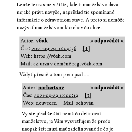
Lenže teraz sme v štáte, kde ti manželstvo dáva
nejaké práva navyše, napríklad tie spomínané
informácie o zdravotnom stave. A preto si nemôže
nazývať manželstvom kto chce čo chce.
Autor:
v6ak
» odpovědět «
Čas:
2021-09-29 10:09:36
[↑]
Web:
https://v6ak.com
Mail: cz.urza v doméně reg.v6ak.com
Vždyť přesně o tom jsem psal…
Autor:
norbertsnv
» odpovědět «
Čas:
2021-09-29 12:00:19
[↑]
Web: neuveden
Mail: schován
Vy ste písal že štát nemá čo definovať
manželstvo, ja Vám vysvetľujem že prečo
naopak štát musí mať zadefinované že čo je