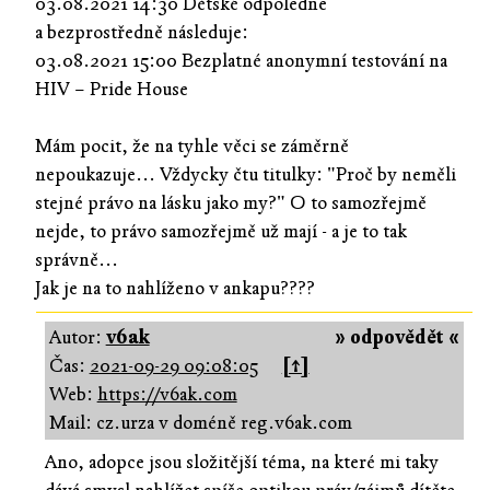
03.08.2021 14:30 Dětské odpoledne
a bezprostředně následuje:
03.08.2021 15:00 Bezplatné anonymní testování na
HIV – Pride House
Mám pocit, že na tyhle věci se záměrně
nepoukazuje... Vždycky čtu titulky: "Proč by neměli
stejné právo na lásku jako my?" O to samozřejmě
nejde, to právo samozřejmě už mají - a je to tak
správně...
Jak je na to nahlíženo v ankapu????
Autor:
v6ak
» odpovědět «
Čas:
2021-09-29 09:08:05
[↑]
Web:
https://v6ak.com
Mail: cz.urza v doméně reg.v6ak.com
Ano, adopce jsou složitější téma, na které mi taky