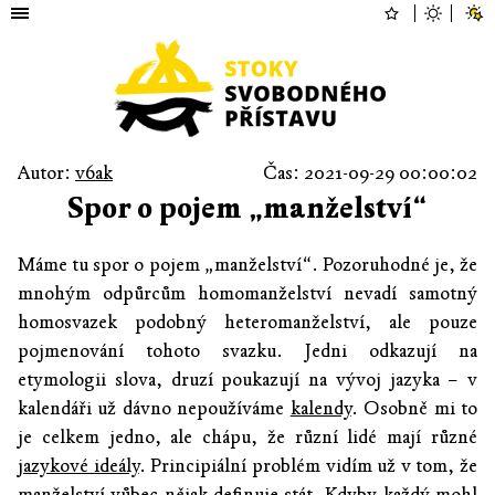
Autor:
v6ak
Čas: 2021-09-29 00:00:02
Spor o pojem „manželství“
Máme tu spor o pojem „manželství“. Pozoruhodné je, že
mnohým odpůrcům homomanželství nevadí samotný
homosvazek podobný heteromanželství, ale pouze
pojmenování tohoto svazku. Jedni odkazují na
etymologii slova, druzí poukazují na vývoj jazyka – v
kalendáři už dávno nepoužíváme
kalendy
. Osobně mi to
je celkem jedno, ale chápu, že různí lidé mají různé
jazykové ideály
. Principiální problém vidím už v tom, že
manželství vůbec nějak definuje stát. Kdyby každý mohl