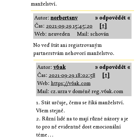
manželství.
Autor:
norbertsnv
» odpovědět «
Čas:
2021-09-29 15:45:20
[↑]
Web: neuveden
Mail: schován
No veď štát ani registrovaným
partnerstvám nehovorí manželstvo.
Autor:
v6ak
» odpovědět «
Čas:
2021-09-29 18:02:58
[↑]
Web:
https://v6ak.com
Mail: cz.urza v doméně reg.v6ak.com
1. Stát určuje, čemu se říká manželství.
Všem stejně.
2. Různí lidé na to mají různé názory a je
to pro ně evidentně dost emocionální
téme…