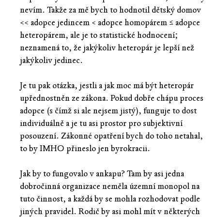
nevím. Takže za mě bych to hodnotil dětský domov
<< adopce jedincem < adopce homopárem ≤ adopce
heteropárem, ale je to statistické hodnocení;
neznamená to, že jakýkoliv heteropár je lepší než
jakýkoliv jedinec.
Je tu pak otázka, jestli a jak moc má být heteropár
upřednostněn ze zákona. Pokud dobře chápu proces
adopce (s čímž si ale nejsem jistý), funguje to dost
individuálně a je tu asi prostor pro subjektivní
posouzení. Zákonné opatření bych do toho netahal,
to by IMHO přineslo jen byrokracii.
Jak by to fungovalo v ankapu? Tam by asi jedna
dobročinná organizace neměla územní monopol na
tuto činnost, a každá by se mohla rozhodovat podle
jiných pravidel. Rodič by asi mohl mít v některých