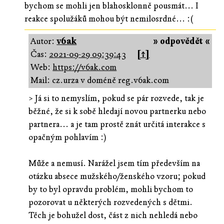
bychom se mohli jen blahosklonně pousmát... I
reakce spolužáků mohou být nemilosrdné... :(
Autor:
v6ak
» odpovědět «
Čas:
2021-09-29 09:39:43
[↑]
Web:
https://v6ak.com
Mail: cz.urza v doméně reg.v6ak.com
> Já si to nemyslím, pokud se pár rozvede, tak je
běžné, že si k sobě hledají novou partnerku nebo
partnera... a je tam prostě znát určitá interakce s
opačným pohlavím :)
Může a nemusí. Narážel jsem tím především na
otázku absece mužského/ženského vzoru; pokud
by to byl opravdu problém, mohli bychom to
pozorovat u některých rozvedených s dětmi.
Těch je bohužel dost, část z nich nehledá nebo