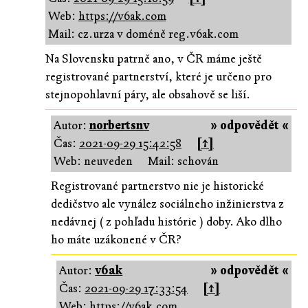
Web:
https://v6ak.com
Mail: cz.urza v doméně reg.v6ak.com
Na Slovensku patrně ano, v ČR máme ještě
registrované partnerství, které je určeno pro
stejnopohlavní páry, ale obsahově se liší.
Autor:
norbertsnv
» odpovědět «
Čas:
2021-09-29 15:42:58
[↑]
Web: neuveden
Mail: schován
Registrované partnerstvo nie je historické
dedičstvo ale vynález sociálneho inžinierstva z
nedávnej ( z pohľadu histórie ) doby. Ako dlho
ho máte uzákonené v ČR?
Autor:
v6ak
» odpovědět «
Čas:
2021-09-29 17:33:54
[↑]
Web:
https://v6ak.com