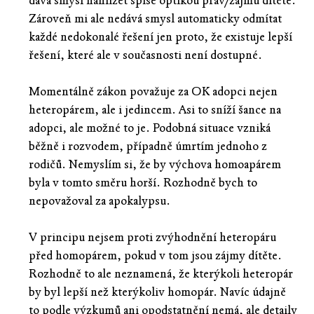
dává smysl nahlížet spíše optikou práv/zájmů dítěte.
Zároveň mi ale nedává smysl automaticky odmítat
každé nedokonalé řešení jen proto, že existuje lepší
řešení, které ale v současnosti není dostupné.
Momentálně zákon považuje za OK adopci nejen
heteropárem, ale i jedincem. Asi to sníží šance na
adopci, ale možné to je. Podobná situace vzniká
běžně i rozvodem, případně úmrtím jednoho z
rodičů. Nemyslím si, že by výchova homoapárem
byla v tomto směru horší. Rozhodně bych to
nepovažoval za apokalypsu.
V principu nejsem proti zvýhodnění heteropáru
před homopárem, pokud v tom jsou zájmy dítěte.
Rozhodně to ale neznamená, že kterýkoli heteropár
by byl lepší než kterýkoliv homopár. Navíc údajně
to podle výzkumů ani opodstatnění nemá, ale detaily