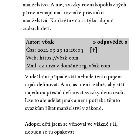
manželstvo. A nie, zväzky rovnakopohlavných
párov nemajú mať rovnaké práva ako
manželstvá. Konkrétne čo sa týka adopcií
cudzích detí.
Autor:
v6ak
» odpovědět «
Čas:
2021-09-29 12:26:03
[↑]
Web:
https://v6ak.com
Mail: cz.urza v doméně reg.v6ak.com
V ideálním případě stát nebude tento pojem
nijak definovat. Ano, asi není reálné, aby stát
najednou přestal definovat svazky dvou osob.
Lze to ale udělat jinak a není potřeba těmto
svazkům říkat manželství v zákoně.
Adopci dětí jsem se věnoval ve vlákně s li,
nebudu se tu opakovat.