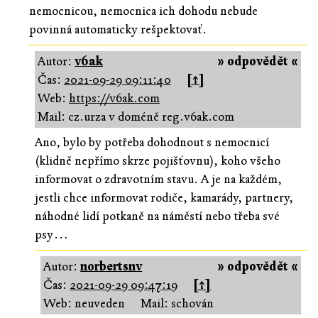
nemocnicou, nemocnica ich dohodu nebude
povinná automaticky rešpektovať.
Autor:
v6ak
» odpovědět «
Čas:
2021-09-29 09:11:40
[↑]
Web:
https://v6ak.com
Mail: cz.urza v doméně reg.v6ak.com
Ano, bylo by potřeba dohodnout s nemocnicí
(klidně nepřímo skrze pojišťovnu), koho všeho
informovat o zdravotním stavu. A je na každém,
jestli chce informovat rodiče, kamarády, partnery,
náhodné lidí potkaně na náměstí nebo třeba své
psy…
Autor:
norbertsnv
» odpovědět «
Čas:
2021-09-29 09:47:19
[↑]
Web: neuveden
Mail: schován