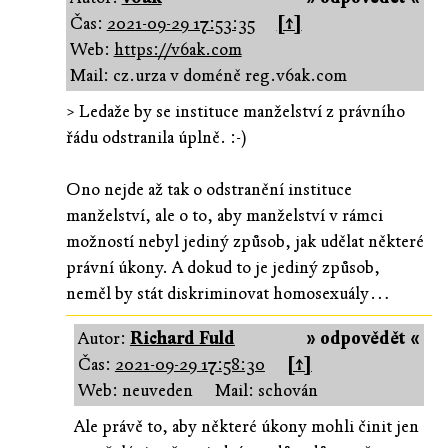
Čas:
2021-09-29 17:53:35
[↑]
Web:
https://v6ak.com
Mail: cz.urza v doméně reg.v6ak.com
> Ledaže by se instituce manželství z právního
řádu odstranila úplně. :-)
Ono nejde až tak o odstranění instituce
manželství, ale o to, aby manželství v rámci
možností nebyl jediný způsob, jak udělat některé
právní úkony. A dokud to je jediný způsob,
neměl by stát diskriminovat homosexuály…
Autor:
Richard Fuld
» odpovědět «
Čas:
2021-09-29 17:58:30
[↑]
Web: neuveden
Mail: schován
Ale právě to, aby některé úkony mohli činit jen