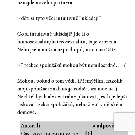
nenajde nového partnera.
> děti si tyto věci intuitivně "ukládají"
Co si intuitivně ukládají? Jde-li o
homosexualitu/heterosexualitu, ta je vrozená.
Nebo jsem možná nepochopil, na co narážíte.
> I reakce spolužáků mohou být nemilosrdné... :(
Mohou, pokud o tom vědí. (Přemýšlím, nakolik
moji spolužáci znali moje rodiče, asi moc ne.)
Nechtěl bych ale centrálně plánovat, jestli je lepší
riskovat reakci spolužáků, nebo život v dětském
domově.
Autor:
li
» odpovědět «
Čas:
2021-09-29 09:54:37
[↑]