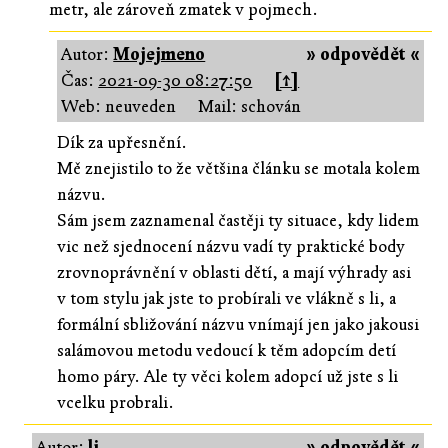
metr, ale zároveň zmatek v pojmech.
Autor:
Mojejmeno
» odpovědět «
Čas:
2021-09-30 08:27:50
[↑]
Web: neuveden
Mail: schován
Dík za upřesnění.
Mě znejistilo to že většina článku se motala kolem
názvu.
Sám jsem zaznamenal častěji ty situace, kdy lidem
vic než sjednocení názvu vadí ty praktické body
zrovnoprávnění v oblasti dětí, a mají výhrady asi
v tom stylu jak jste to probírali ve vlákně s li, a
formální sbližování názvu vnímají jen jako jakousi
salámovou metodu vedoucí k těm adopcím detí
homo páry. Ale ty věci kolem adopcí už jste s li
vcelku probrali.
Autor:
li
» odpovědět «